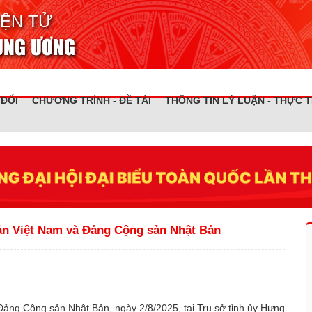
IỆN TỬ
RUNG ƯƠNG
 ĐỔI
CHƯƠNG TRÌNH - ĐỀ TÀI
THÔNG TIN LÝ LUẬN - THỰC T
sản Việt Nam và Đảng Cộng sản Nhật Bản
ng Cộng sản Nhật Bản, ngày 2/8/2025, tại Trụ sở tỉnh ủy Hưng