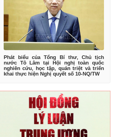
Phát biểu của Tổng Bí thư, Chủ tịch
nước Tô Lâm tại Hội nghị toàn quốc
nghiên cứu, học tập, quán triệt và triển
khai thực hiện Nghị quyết số 10-NQ/TW