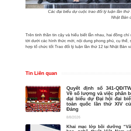
Các đại biểu dự cuộc trao đổi lý luận lần 
Nhật Bản 
Trên tinh thần tin cậy và hiểu biết lẫn nhau, hai đồng chí n
tới dưới các hình thức mới, nội dung phong phú, cụ thể, 
hợp tổ chức tốt Trao đổi lý luận lần thứ 12 tại Nhật Bản 
Tin Liên quan
Quyết định số 341-QĐ/TW
Về số lượng và việc phân 
đại biểu dự Đại hội đại bi
toàn quốc lần thứ XIV củ
Đảng
8/8/2026
Khai mạc lớp bồi dưỡng “V