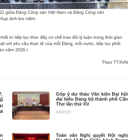
thứ 11 giữa Đảng Cộng sản Việt Nam và Đảng Cộng sản
chụp ảnh lưu niệm.
hất trí tiếp tục thúc đẩy cơ chế trao đổi lý luận trong thời gian
sát với yêu cầu thực tế của mỗi Đảng, mỗi nước, tiếp tục phối
vào năm 2026./.
Theo TTXVN
:
Góp ý dự thảo Văn kiện Đại hội
đại biểu Đảng bộ thành phố Cần
bổ
Thơ lần thứ XV
ểu
a
8/8/2026
ăn
Toàn văn Nghị quyết Hội nghị