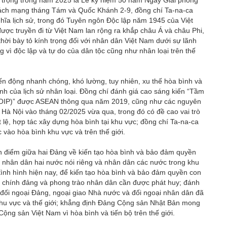
 trọng trong năm 2025 là Lễ kỷ niệm 50 năm Ngày Giải phóng
ách mạng tháng Tám và Quốc Khánh 2-9, đồng chí Ta-na-ca
ghĩa lịch sử, trong đó Tuyên ngôn Độc lập năm 1945 của Việt
ợc truyền đi từ Việt Nam lan rộng ra khắp châu Á và châu Phi,
hời bày tỏ kính trọng đối với nhân dân Việt Nam dưới sự lãnh
vì độc lập và tự do của dân tộc cũng như nhân loại trên thế
ến động nhanh chóng, khó lường, tuy nhiên, xu thế hòa bình và
ính của lịch sử nhân loại. Đồng chí đánh giá cao sáng kiến “Tầm
OIP)” được ASEAN thông qua năm 2019, cũng như các nguyên
i Hà Nội vào tháng 02/2025 vừa qua, trong đó có đề cao vai trò
t lệ, hợp tác xây dựng hòa bình tại khu vực; đồng chí Ta-na-ca
vào hòa bình khu vực và trên thế giới.
n điểm giữa hai Đảng về kiến tạo hòa bình và bảo đảm quyền
i nhân dân hai nước nói riêng và nhân dân các nước trong khu
 tình hình hiện nay, để kiến tạo hòa bình và bảo đảm quyền con
ác chính đảng và phong trào nhân dân cần được phát huy; đánh
là đối ngoại Đảng, ngoại giao Nhà nước và đối ngoại nhân dân đã
 khu vực và thế giới; khẳng định Đảng Cộng sản Nhật Bản mong
ộng sản Việt Nam vì hòa bình và tiến bộ trên thế giới.