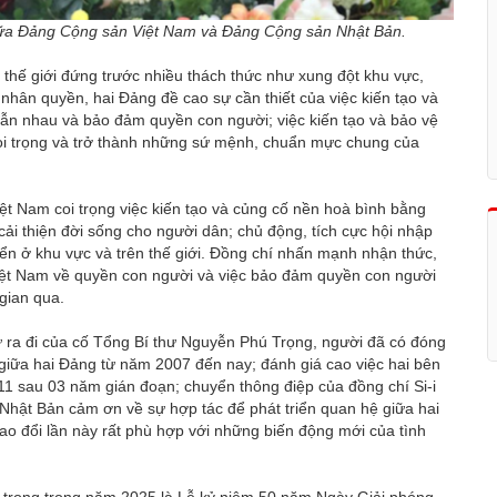
1 giữa Đảng Cộng sản Việt Nam và Đảng Cộng sản Nhật Bản.
thế giới đứng trước nhiều thách thức như xung đột khu vực,
 nhân quyền, hai Đảng đề cao sự cần thiết của việc kiến tạo và
 lẫn nhau và bảo đảm quyền con người; việc kiến tạo và bảo vệ
oi trọng và trở thành những sứ mệnh, chuẩn mực chung của
 Nam coi trọng việc kiến tạo và củng cố nền hoà bình bằng
ải thiện đời sống cho người dân; chủ động, tích cực hội nhập
iển ở khu vực và trên thế giới. Đồng chí nhấn mạnh nhận thức,
iệt Nam về quyền con người và việc bảo đảm quyền con người
 gian qua.
sự ra đi của cố Tổng Bí thư Nguyễn Phú Trọng, người đã có đóng
n giữa hai Đảng từ năm 2007 đến nay; đánh giá cao việc hai bên
 11 sau 03 năm gián đoạn; chuyển thông điệp của đồng chí Si-i
hật Bản cảm ơn về sự hợp tác để phát triển quan hệ giữa hai
rao đổi lần này rất phù hợp với những biến động mới của tình