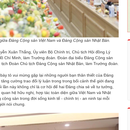
 11 giữa Đảng Cộng sản Việt Nam và Đảng Cộng sản Nhật Bản.
ễn Xuân Thắng, Ủy viên Bộ Chính trị, Chủ tịch Hội đồng Lý
 Hồ Chí Minh, làm Trưởng đoàn. Đoàn đại biểu Đảng Cộng sản
ủ tịch Đoàn Chủ tịch Đảng Cộng sản Nhật Bản, làm Trưởng đoàn.
bày tỏ vui mừng gặp lại những người bạn thân thiết của Đảng
ng cường trao đổi lý luận trong trong bối cảnh thế giới đang
i lần này không chỉ là cơ hội để hai Đảng chia sẻ về tư tưởng,
 quan hệ hữu nghị, hợp tác toàn diện giữa Việt Nam và Nhật
cộng sản trong đời sống kinh tế - chính trị - an ninh tại mỗi
iới nói chung.