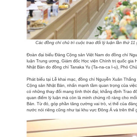
Các đồng chí chủ trì cuộc trao đổi lý luận lần thứ
Đoàn đại biểu Đảng Cộng sản Việt Nam do đồng chí Nguy
luận Trung ương, Giám đốc Học viện Chính trị quốc gia
Nhật Bản do đồng chí Tanaka Yu (Ta-na-ca I-u), Phó Ch
Phát biểu tại Lễ khai mạc, đồng chí Nguyễn Xuân Thắng 
Cộng sản Nhật Bản, nhấn mạnh tầm quan trọng của việc tă
có những thay đổi mang tính thời đại; khẳng định Trao đổ
quan điểm lý luận mà còn là minh chứng rõ ràng cho mối
Bản. Từ đó, góp phần tăng cường vai trò, vị thế của đảng 
nước nói riêng cũng như tại khu vực Đông Á và trên thế g