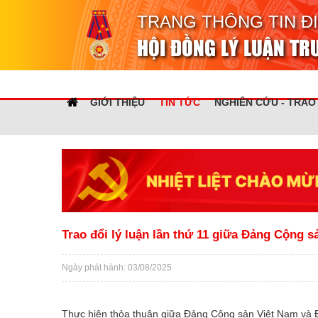
TRANG THÔNG TIN Đ
HỘI ĐỒNG LÝ LUẬN T
GIỚI THIỆU
TIN TỨC
NGHIÊN CỨU - TRAO
Trao đổi lý luận lần thứ 11 giữa Đảng Cộng 
Ngày phát hành: 03/08/2025
Thực hiện thỏa thuận giữa Đảng Cộng sản Việt Nam và Đả