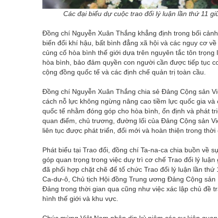
Các đại biểu dự cuộc trao đổi lý luận lần thứ 1
Đồng chí Nguyễn Xuân Thắng khẳng định trong bối cảnh 
biến đổi khí hậu, bất bình đẳng xã hội và các nguy cơ về
củng cố hòa bình thế giới dựa trên nguyên tắc tôn trọng
hòa bình, bảo đảm quyền con người cần được tiếp tục c
cộng đồng quốc tế và các định chế quản trị toàn cầu.
Đồng chí Nguyễn Xuân Thắng chia sẻ Đảng Cộng sản Việt
cách nỗ lực không ngừng nâng cao tiềm lực quốc gia và c
quốc tế nhằm đóng góp cho hòa bình, ổn định và phát tr
quan điểm, chủ trương, đường lối của Đảng Cộng sản V
liên tục được phát triển, đổi mới và hoàn thiện trong thời
Phát biểu tại Trao đổi, đồng chí Ta-na-ca chia buồn về 
góp quan trọng trong việc duy trì cơ chế Trao đổi lý luậ
đã phối hợp chặt chẽ để tổ chức Trao đổi lý luận lần thứ
Ca-dư-ô, Chủ tịch Hội đồng Trung ương Đảng Cộng sản N
Đảng trong thời gian qua cũng như việc xác lập chủ đề t
hình thế giới và khu vực.