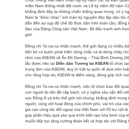
Chúc mừng Việt Nam nhân dịp kỷ niệm các sự kiện quan
miền Nam thống nhất đất nước và Lễ kỷ niệm 80 năm C
khẳng định đây là những chiến thắng quan trọng, có ý n
Nam là “khúc nhạc” mở màn kỷ nguyên độc lập dân tộc đư
dẫn đến sự sụp đổ chế độ thực dân trên toàn cầu; đồng t
đạo của Đảng Cộng sản Việt Nam, đã đấu tranh anh hùng 
giới.
Đồng chí Ta-na-ca nhấn mạnh, thế giới đang có nhiều bi
tiến bộ có bước phát triển vững chắc và là dòng chảy ch
nhìn của ASEAN về Ấn Độ Dương – Thái Bình Dương (A
tắc được nêu tại
Diễn đàn Tương lai ASEAN
tổ chức tạ
trung tâm của ASEAN, duy trì trật tự quốc tế dựa trên luậ
cho rằng hợp tác ASEAN là điểm sáng, đóng góp tích cực 
Đồng chí Ta-na-ca nhấn mạnh, việc tổ chức trao đổi qua
con người là vấn đề cấp bách, có ý nghĩa sâu sắc đối vớ
vực Đông Á và trên thế giới nói chung; khẳng định trong
người, cùng với hoạt động của chính phủ, vai trò của c
giá cao công tác đối ngoại của Việt Nam với 03 trụ cột 
góp phần hiệu quả vào quá trình kiến tạo hòa bình của
muốn tiếp tục tăng cường đoàn kết và hợp tác với Đảng C