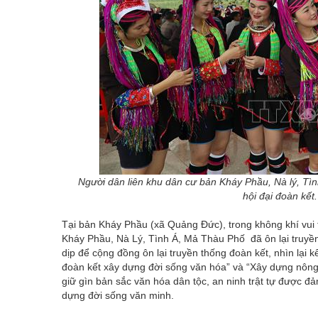
Người dân liên khu dân cư bản Kháy Phầu, Nà lý, T
hội đại đoàn kế
Tại bản Kháy Phầu (xã Quảng Đức), trong không khí vui t
Kháy Phầu, Nà Lý, Tình Á, Mả Thàu Phố đã ôn lại truyề
dịp để cộng đồng ôn lại truyền thống đoàn kết, nhìn lại 
đoàn kết xây dựng đời sống văn hóa” và “Xây dựng nông
giữ gìn bản sắc văn hóa dân tộc, an ninh trật tự được đ
dựng đời sống văn minh.