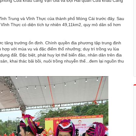
iên phòng Cửa khẩu cảng Vạn Gia và Đội Hải quan Cửa khẩu Cảng
xã Vĩnh Trung và Vĩnh Thực của thành phố Móng Cái trước đây. Sau
 Vĩnh Thực có diện tích tự nhiên 49,11km2, quy mô dân số hơn
c tăng trưởng ổn định. Chính quyền địa phương tập trung định
hợp với mùa vụ và đặc điểm thổ nhưỡng; duy trì trồng vụ lúa
ng đất. Đặc biệt, phát huy lợi thế biển đảo, nhân dân trên địa
sản, khai thác bãi bồi, nuôi trồng nhuyễn thể...đem lại nguồn thu