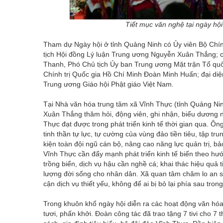
Tiết mục văn nghệ tại ngày hộ
Tham dự Ngày hội ở tỉnh Quảng Ninh có Ủy viên Bộ Chính
tịch Hội đồng Lý luận Trung ương Nguyễn Xuân Thắng; 
Thanh, Phó Chủ tịch Ủy ban Trung ương Mặt trận Tổ qu
Chính trị Quốc gia Hồ Chí Minh Đoàn Minh Huấn; đại di
Trung ương Giáo hội Phật giáo Việt Nam.
Tại Nhà văn hóa trung tâm xã Vĩnh Thực (tỉnh Quảng Ni
Xuân Thắng thăm hỏi, động viên, ghi nhận, biểu dương
Thực đạt được trong phát triển kinh tế thời gian qua. Ôn
tinh thần tự lực, tự cường của vùng đảo tiền tiêu, tập tr
kiện toàn đội ngũ cán bộ, nâng cao năng lực quản trị, b
Vĩnh Thực cần đẩy mạnh phát triển kinh tế biển theo hướ
trồng biển, dịch vụ hậu cần nghề cá; khai thác hiệu quả 
lượng đời sống cho nhân dân. Xã quan tâm chăm lo an si
cận dịch vụ thiết yếu, không để ai bị bỏ lại phía sau trong
Trong khuôn khổ ngày hội diễn ra các hoạt động văn hóa,
tươi, phấn khởi. Đoàn công tác đã trao tặng 7 tivi cho 7 