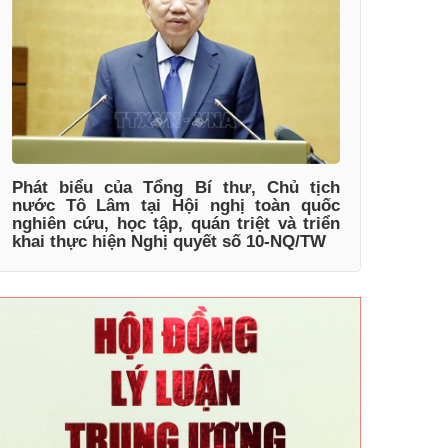
Phát biểu của Tổng Bí thư, Chủ tịch
nước Tô Lâm tại Hội nghị toàn quốc
nghiên cứu, học tập, quán triệt và triển
khai thực hiện Nghị quyết số 10-NQ/TW