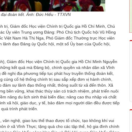
i đại đoàn kết. Ảnh: Đức Hiếu - TTXVN
 trị, Giám đốc Học viện Chính trị Quốc gia Hồ Chí Minh, Chủ
các Ủy viên Trung ương Đảng: Phó Chủ tịch Quốc hội Vũ Hồng
ốc Việt Nam Hà Thị Nga, Phó Giám đốc Thường trực Học viện
ện lãnh đạo Đảng ủy Quốc hội, một số Ủy ban của Quốc hội,
nh), Giám đốc Học viện Chính trị Quốc gia Hồ Chí Minh Nguyễn
 những kết quả mà Đảng bộ, chính quyền và nhân dân xã Vĩnh
g đề nghị địa phương tiếp tục phát huy truyền thống đoàn kết,
ung củng cố hệ thống chính trị sau sắp xếp đơn vị hành chính,
ảo đảm sự lãnh đạo thống nhất, thông suốt từ xã đến thôn. Xã
ng bền vững, khai thác thủy sản có trách nhiệm, phát triển nuôi
tiềm năng du lịch sinh thái biển đảo; nâng cao thu nhập và chất
nh xã hội, giáo dục, y tế, bảo đảm mọi người dân đều được tiếp
 quá trình phát triển.
 văn nghệ, giao lưu thể thao được tổ chức, tạo không khí vui
thôn ở xã Vĩnh Thực; tặng quà cho các tập thể, hộ gia đình chính