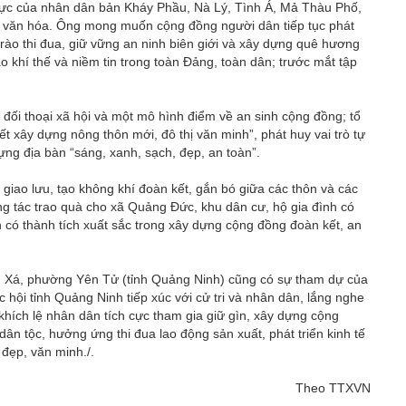
lực của nhân dân bản Kháy Phầu, Nà Lý, Tình Á, Mả Thàu Phố,
ắc văn hóa. Ông mong muốn cộng đồng người dân tiếp tục phát
trào thi đua, giữ vững an ninh biên giới và xây dựng quê hương
o khí thế và niềm tin trong toàn Đảng, toàn dân; trước mắt tập
ối thoại xã hội và một mô hình điểm về an sinh cộng đồng; tổ
 xây dựng nông thôn mới, đô thị văn minh”, phát huy vai trò tự
ng địa bàn “sáng, xanh, sạch, đẹp, an toàn”.
 giao lưu, tạo không khí đoàn kết, gắn bó giữa các thôn và các
g tác trao quà cho xã Quảng Đức, khu dân cư, hộ gia đình có
 có thành tích xuất sắc trong xây dựng cộng đồng đoàn kết, an
ền Xá, phường Yên Tử (tỉnh Quảng Ninh) cũng có sự tham dự của
c hội tỉnh Quảng Ninh tiếp xúc với cử tri và nhân dân, lắng nghe
khích lệ nhân dân tích cực tham gia giữ gìn, xây dựng cộng
ân tộc, hưởng ứng thi đua lao động sản xuất, phát triển kinh tế
đẹp, văn minh./.
Theo TTXVN