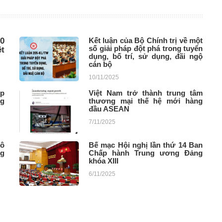
20
Kết luận của Bộ Chính trị về một
số giải pháp đột phá trong tuyển
ệt
dụng, bố trí, sử dụng, đãi ngộ
cán bộ
10/11/2025
ợp
Việt Nam trở thành trung tâm
ng
thương mại thế hệ mới hàng
đầu ASEAN
7/11/2025
Tô
Bế mạc Hội nghị lần thứ 14 Ban
ng
Chấp hành Trung ương Đảng
khóa XIII
6/11/2025