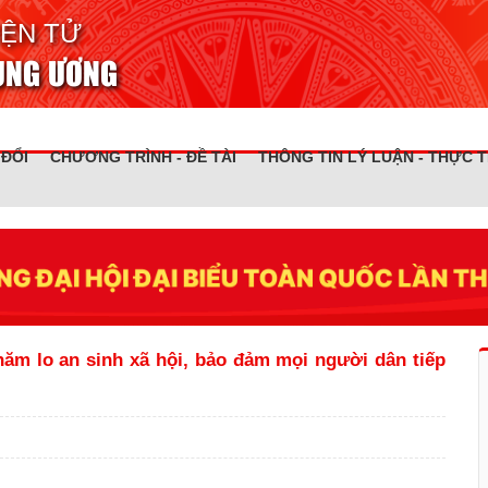
IỆN TỬ
RUNG ƯƠNG
 ĐỔI
CHƯƠNG TRÌNH - ĐỀ TÀI
THÔNG TIN LÝ LUẬN - THỰC T
ăm lo an sinh xã hội, bảo đảm mọi người dân tiếp