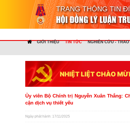
TRANG THÔNG TIN Đ
HỘI ĐỒNG LÝ LUẬN T
GIỚI THIỆU
TIN TỨC
NGHIÊN CỨU - TRAO
Ủy viên Bộ Chính trị Nguyễn Xuân Thắng: Ch
cận dịch vụ thiết yếu
Ngày phát hành: 17/11/2025