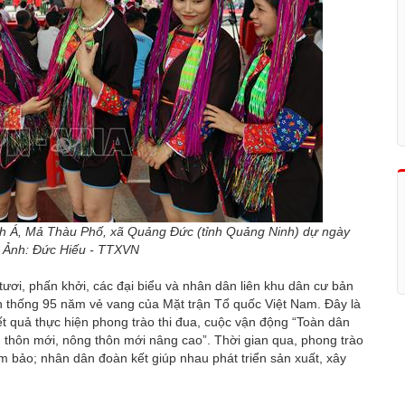
ình Á, Mả Thàu Phố, xã Quảng Đức (tỉnh Quảng Ninh) dự ngày
t. Ảnh: Đức Hiếu - TTXVN
ươi, phấn khởi, các đại biểu và nhân dân liên khu dân cư bản
n thống 95 năm vẻ vang của Mặt trận Tổ quốc Việt Nam. Đây là
kết quả thực hiện phong trào thi đua, cuộc vận động “Toàn dân
 thôn mới, nông thôn mới nâng cao”. Thời gian qua, phong trào
ảm bảo; nhân dân đoàn kết giúp nhau phát triển sản xuất, xây