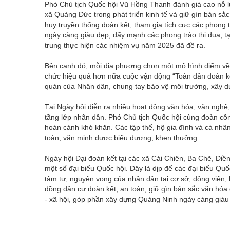
Phó Chủ tịch Quốc hội Vũ Hồng Thanh đánh giá cao nỗ 
xã Quảng Đức trong phát triển kinh tế và giữ gìn bản s
huy truyền thống đoàn kết, tham gia tích cực các phong 
ngày càng giàu đẹp; đẩy mạnh các phong trào thi đua, tạ
trung thực hiện các nhiệm vụ năm 2025 đã đề ra.
Bên cạnh đó, mỗi địa phương chọn một mô hình điểm về đ
chức hiệu quả hơn nữa cuộc vận động “Toàn dân đoàn kết
quản của Nhân dân, chung tay bảo vệ môi trường, xây dự
Tại Ngày hội diễn ra nhiều hoạt động văn hóa, văn nghệ,
tầng lớp nhân dân. Phó Chủ tịch Quốc hội cùng đoàn côn
hoàn cảnh khó khăn. Các tập thể, hộ gia đình và cá nhân
toàn, văn minh được biểu dương, khen thưởng.
Ngày hội Đại đoàn kết tại các xã Cái Chiên, Ba Chẽ, Đi
một số đại biểu Quốc hội. Đây là dịp để các đại biểu Quố
tâm tư, nguyện vọng của nhân dân tại cơ sở; động viên, 
đồng dân cư đoàn kết, an toàn, giữ gìn bản sắc văn hóa d
- xã hội, góp phần xây dựng Quảng Ninh ngày càng giàu 