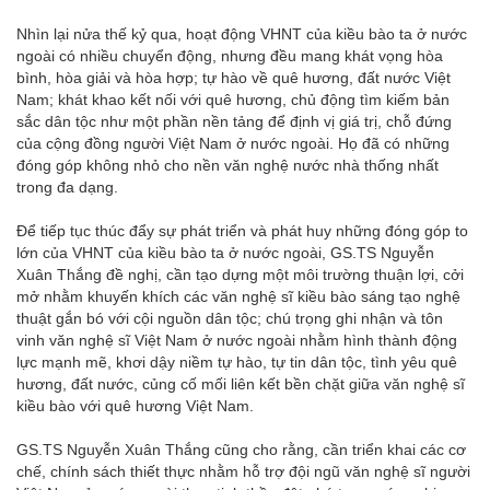
Nhìn lại nửa thế kỷ qua, hoạt động VHNT của kiều bào ta ở nước
ngoài có nhiều chuyển động, nhưng đều mang khát vọng hòa
bình, hòa giải và hòa hợp; tự hào về quê hương, đất nước Việt
Nam; khát khao kết nối với quê hương, chủ động tìm kiếm bản
sắc dân tộc như một phần nền tảng để định vị giá trị, chỗ đứng
của cộng đồng người Việt Nam ở nước ngoài. Họ đã có những
đóng góp không nhỏ cho nền văn nghệ nước nhà thống nhất
trong đa dạng.
Để tiếp tục thúc đẩy sự phát triển và phát huy những đóng góp to
lớn của VHNT của kiều bào ta ở nước ngoài, GS.TS Nguyễn
Xuân Thắng đề nghị, cần tạo dựng một môi trường thuận lợi, cởi
mở nhằm khuyến khích các văn nghệ sĩ kiều bào sáng tạo nghệ
thuật gắn bó với cội nguồn dân tộc; chú trọng ghi nhận và tôn
vinh văn nghệ sĩ Việt Nam ở nước ngoài nhằm hình thành động
lực mạnh mẽ, khơi dậy niềm tự hào, tự tin dân tộc, tình yêu quê
hương, đất nước, củng cố mối liên kết bền chặt giữa văn nghệ sĩ
kiều bào với quê hương Việt Nam.
GS.TS Nguyễn Xuân Thắng cũng cho rằng, cần triển khai các cơ
chế, chính sách thiết thực nhằm hỗ trợ đội ngũ văn nghệ sĩ người