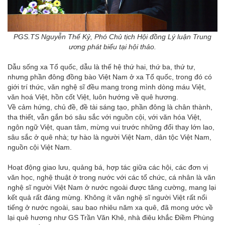
PGS.TS Nguyễn Thế Kỷ, Phó Chủ tịch Hội đồng Lý luận Trung
ương phát biểu tại hội thảo.
Dẫu sống xa Tổ quốc, dẫu là thế hệ thứ hai, thứ ba, thứ tư,
nhưng phần đông đồng bào Việt Nam ở xa Tổ quốc, trong đó có
giới trí thức, văn nghệ sĩ đều mang trong mình dòng máu Việt,
văn hoá Việt, hồn cốt Việt, luôn hướng về quê hương.
Về cảm hứng, chủ đề, đề tài sáng tạo, phần đông là chân thành,
tha thiết, vẫn gắn bó sâu sắc với nguồn cội, với văn hóa Việt,
ngôn ngữ Việt, quan tâm, mừng vui trước những đổi thay lớn lao,
sâu sắc ở quê nhà; tự hào là người Việt Nam, dân tộc Việt Nam,
nguồn cội Việt Nam.
Hoạt động giao lưu, quảng bá, hợp tác giữa các hội, các đơn vị
văn học, nghệ thuật ở trong nước với các tổ chức, cá nhân là văn
nghệ sĩ người Việt Nam ở nước ngoài được tăng cường, mang lại
kết quả rất đáng mừng. Không ít văn nghệ sĩ người Việt rất nổi
tiếng ở nước ngoài, sau bao nhiêu năm xa quê, đã mong ước về
lại quê hương như GS Trần Văn Khê, nhà điêu khắc Điềm Phùng