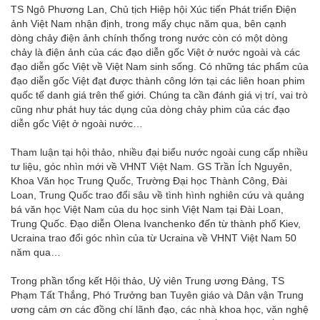
TS Ngô Phương Lan, Chủ tịch Hiệp hội Xúc tiến Phát triển Điện
ảnh Việt Nam nhận định, trong mấy chục năm qua, bên cạnh
dòng chảy điện ảnh chính thống trong nước còn có một dòng
chảy là điện ảnh của các đạo diễn gốc Việt ở nước ngoài và các
đạo diễn gốc Việt về Việt Nam sinh sống. Có những tác phẩm của
đạo diễn gốc Việt đạt được thành công lớn tại các liên hoan phim
quốc tế danh giá trên thế giới. Chúng ta cần đánh giá vị trí, vai trò
cũng như phát huy tác dụng của dòng chảy phim của các đạo
diễn gốc Việt ở ngoài nước…
Tham luận tại hội thảo, nhiều đại biểu nước ngoài cung cấp nhiều
tư liệu, góc nhìn mới về VHNT Việt Nam. GS Trần Ích Nguyên,
Khoa Văn học Trung Quốc, Trường Đại học Thành Công, Đài
Loan, Trung Quốc trao đổi sâu về tình hình nghiên cứu và quảng
bá văn học Việt Nam của du học sinh Việt Nam tại Đài Loan,
Trung Quốc. Đạo diễn Olena Ivanchenko đến từ thành phố Kiev,
Ucraina trao đổi góc nhìn của từ Ucraina về VHNT Việt Nam 50
năm qua…
Trong phần tổng kết Hội thảo, Uỷ viên Trung ương Đảng, TS
Phạm Tất Thắng, Phó Trưởng ban Tuyên giáo và Dân vận Trung
ương cảm ơn các đồng chí lãnh đạo, các nhà khoa học, văn nghệ