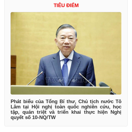
TIÊU ĐIỂM
Phát biểu của Tổng Bí thư, Chủ tịch nước Tô
Lâm tại Hội nghị toàn quốc nghiên cứu, học
tập, quán triệt và triển khai thực hiện Nghị
quyết số 10-NQ/TW