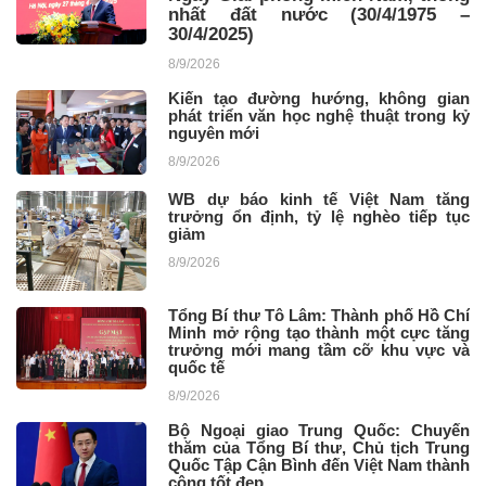
nhất đất nước (30/4/1975 –
30/4/2025)
8/9/2026
Kiến tạo đường hướng, không gian
phát triển văn học nghệ thuật trong kỷ
nguyên mới
8/9/2026
WB dự báo kinh tế Việt Nam tăng
trưởng ổn định, tỷ lệ nghèo tiếp tục
giảm
8/9/2026
Tổng Bí thư Tô Lâm: Thành phố Hồ Chí
Minh mở rộng tạo thành một cực tăng
trưởng mới mang tầm cỡ khu vực và
quốc tế
8/9/2026
Bộ Ngoại giao Trung Quốc: Chuyến
thăm của Tổng Bí thư, Chủ tịch Trung
Quốc Tập Cận Bình đến Việt Nam thành
công tốt đẹp