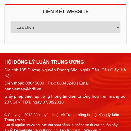
LIÊN KẾT WEBSITE
HỘI ĐỒNG LÝ LUẬN TRUNG ƯƠNG
Địa chỉ: 135 Đường Nguyễn Phong Sắc, Nghĩa Tân, Cầu Giấy, Hà
Nội
Điện thoại:
08045600
| Fax: 08045240 | Email:
banbientap@hdll.vn
Giấy phép thiết lập trang thông tin điện tử tổng hợp trên mạng Số
207/GP-TTDT, ngày 07/08/2018
Trang thông tin hội đồng lý luận
© Copyright 2018 Bản quyền thuộc về
Trung ương
Ghi rõ nguồn "www.hdll.vn" khi phát hành lại thông tin từ các nguồn này
Thiết kế website trang thông tin điện tử
BICWeb.vn™
bởi