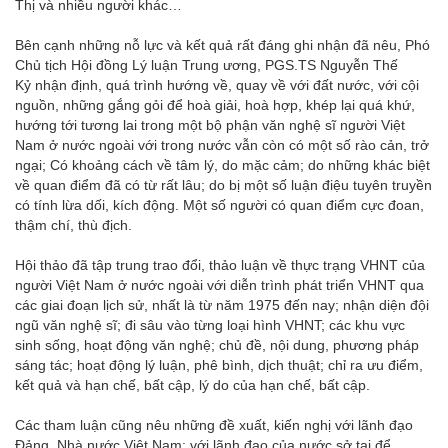
Thị và nhiều người khác…
Bên cạnh những nỗ lực và kết quả rất đáng ghi nhận đã nêu, Phó
Chủ tịch Hội đồng Lý luận Trung ương, PGS.TS Nguyễn Thế
Kỷ nhận định, quá trình hướng về, quay về với đất nước, với cội
nguồn, những gắng gỏi để hoà giải, hoà hợp, khép lại quá khứ,
hướng tới tương lai trong một bộ phận văn nghệ sĩ người Việt
Nam ở nước ngoài với trong nước vẫn còn có một số rào cản, trở
ngại; Có khoảng cách về tâm lý, do mặc cảm; do những khác biệt
về quan điểm đã có từ rất lâu; do bị một số luận điệu tuyên truyền
có tính lừa dối, kích động. Một số người có quan điểm cực đoan,
thậm chí, thù địch.
Hội thảo đã tập trung trao đổi, thảo luận về thực trạng VHNT của
người Việt Nam ở nước ngoài với diễn trình phát triển VHNT qua
các giai đoạn lịch sử, nhất là từ năm 1975 đến nay; nhận diện đội
ngũ văn nghệ sĩ; đi sâu vào từng loại hình VHNT; các khu vực
sinh sống, hoạt động văn nghệ; chủ đề, nội dung, phương pháp
sáng tác; hoạt động lý luận, phê bình, dịch thuật; chỉ ra ưu điểm,
kết quả và hạn chế, bất cập, lý do của hạn chế, bất cập.
Các tham luận cũng nêu những đề xuất, kiến nghị với lãnh đạo
Đảng, Nhà nước Việt Nam; với lãnh đạo của nước sở tại để