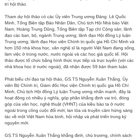
trì hội thảo.
Tham dự hội thảo có các Ủy viên Trung ương Đảng: Lê Quốc
Minh, Tổng Biên tập Báo Nhân Dân, Chủ tịch Hội Nhà báo Việt
Nam; Hoàng Trung Dũng, Tổng Biên tập Tạp chí Cộng sản; lãnh
đạo các ban, bộ, ngành Trung ương; lãnh đạo Hội đồng Lý luận
Trung ương; lãnh đạo Học viện Chính trị quốc gia Hồ Chí Minh và
hơn 150 nhà khoa học, văn nghệ sĩ là người Việt Nam đang sống,
làm việc ở trong nước, nước ngoài và các học giả quốc tế. Hội
thảo được tổ chức bằng hình thức trực tiếp và trực tuyến (với các
nhà khoa học ở nước ngoài), đã nhận được 59 bản tham luận.
Phát biểu chỉ đạo tại hội thảo, GS.TS Nguyễn Xuân Thắng, Ủy
viên Bộ Chính trị, Giám đốc Học viện Chính trị quốc gia Hồ Chí
Minh, Chủ tịch Hội đồng Lý luận Trung ương nhấn mạnh, đây là
hoạt động có nhiều ý nghĩa, góp phần khẳng định vai trò, đóng
góp của văn học, nghệ thuật (VHNT) của kiều bào ta ở nước
ngoài trong công cuộc đổi mới; lan tỏa và truyền cảm hứng sáng
tác về một Việt Nam hòa bình, hội nhập và phát triển trong kỷ
nguyên mới.
GS.TS Nguyễn Xuân Thắng khẳng định, chủ trương, chính sách