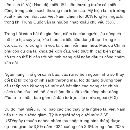
nền kinh tế Việt Nam đặc biệt dễ bị tổn thương trước các biến
động trong chính sách thương mại toàn cầu. Mỹ hiện là thị trường
xuất khẩu lớn nhất của Việt Nam, chiếm tới 30% tổng kim ngạch,
trong khi Trung Quốc vẫn là nguồn nhập khẩu chủ yếu (38%).
Trong bối cảnh bất ổn gia tăng, niềm tin của người tiêu dùng có
thể tiếp tục suy yếu, kéo theo chi tiêu tiêu dùng thấp. Trong khi
đó, các rủi ro trong lĩnh vực tài chính vẫn hiện hữu. Mặc dù Chính
phủ còn dư địa tài khóa để kích cầu, việc thực thi các biện pháp
hỗ trợ có thể bị cản trở bởi tình trạng giải ngân đầu tư công chậm
kéo dài.
Ngân hàng Thế giới cảnh báo, các rủi ro bên ngoài - như sự thay
đổi bất lợi trong chính sách thương mại, tốc độ tăng trưởng toàn
cầu thấp hơn kỳ vọng và mức độ bất định cao trong các chính
sách toàn cầu - có thể làm chậm đà xuất khẩu cũng như dòng
đầu tư tư nhân, bao gồm cả đầu tư trực tiếp nước ngoài (FDI).
Dù đối mặt nhiều rủi ro, báo cáo cho thấy tỷ lệ nghèo tại Việt Nam
tiếp tục xu hướng giảm. Tỷ lệ người sống dưới mức 3,65
USD/ngày (chuẩn nghèo nhóm thu nhập trung bình thấp) được
dự báo giảm từ 3,8% năm 2024 xuống còn 3,6% trong năm 2025.