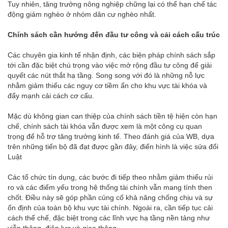
Tuy nhiên, tăng trưởng nông nghiệp chững lại có thể hạn chế tác
động giảm nghèo ở nhóm dân cư nghèo nhất.
Chính sách cần hướng đến đầu tư công và cải cách cấu trúc
Các chuyên gia kinh tế nhận định, các biện pháp chính sách sắp
tới cần đặc biệt chú trọng vào việc mở rộng đầu tư công để giải
quyết các nút thắt hạ tầng. Song song với đó là những nỗ lực
nhằm giảm thiểu các nguy cơ tiềm ẩn cho khu vực tài khóa và
đẩy mạnh cải cách cơ cấu.
Mặc dù không gian can thiệp của chính sách tiền tệ hiện còn hạn
chế, chính sách tài khóa vẫn được xem là một công cụ quan
trọng để hỗ trợ tăng trưởng kinh tế. Theo đánh giá của WB, dựa
trên những tiến bộ đã đạt được gần đây, điển hình là việc sửa đổi
Luật
Các tổ chức tín dụng, các bước đi tiếp theo nhằm giảm thiểu rủi
ro và các điểm yếu trong hệ thống tài chính vẫn mang tính then
chốt. Điều này sẽ góp phần củng cố khả năng chống chịu và sự
ổn định của toàn bộ khu vực tài chính. Ngoài ra, cần tiếp tục cải
cách thể chế, đặc biệt trong các lĩnh vực hạ tầng nền tảng như