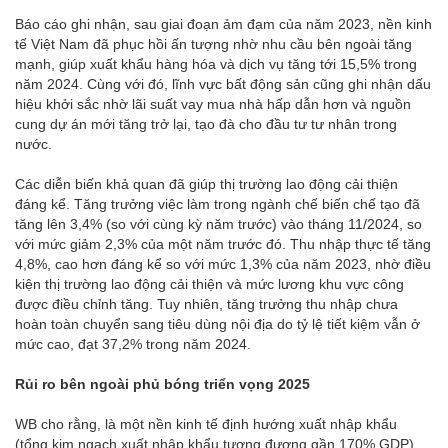
Báo cáo ghi nhận, sau giai đoạn ảm đạm của năm 2023, nền kinh
tế Việt Nam đã phục hồi ấn tượng nhờ nhu cầu bên ngoài tăng
mạnh, giúp xuất khẩu hàng hóa và dịch vụ tăng tới 15,5% trong
năm 2024. Cùng với đó, lĩnh vực bất động sản cũng ghi nhận dấu
hiệu khởi sắc nhờ lãi suất vay mua nhà hấp dẫn hơn và nguồn
cung dự án mới tăng trở lại, tạo đà cho đầu tư tư nhân trong
nước.
Các diễn biến khả quan đã giúp thị trường lao động cải thiện
đáng kể. Tăng trưởng việc làm trong ngành chế biến chế tạo đã
tăng lên 3,4% (so với cùng kỳ năm trước) vào tháng 11/2024, so
với mức giảm 2,3% của một năm trước đó. Thu nhập thực tế tăng
4,8%, cao hơn đáng kể so với mức 1,3% của năm 2023, nhờ điều
kiện thị trường lao động cải thiện và mức lương khu vực công
được điều chỉnh tăng. Tuy nhiên, tăng trưởng thu nhập chưa
hoàn toàn chuyển sang tiêu dùng nội địa do tỷ lệ tiết kiệm vẫn ở
mức cao, đạt 37,2% trong năm 2024.
Rủi ro bên ngoài phủ bóng triển vọng 2025
WB cho rằng, là một nền kinh tế định hướng xuất nhập khẩu
(tổng kim ngạch xuất nhập khẩu tương đương gần 170% GDP),