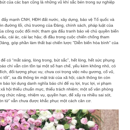
bút của các bạn cũng là những vũ khí sắc bén trong sự nghiệp
ới, đẩy mạnh CNH, HĐH đất nước, xây dựng, bảo vệ Tổ quốc và
yền đường lối, chủ trương của Đảng, chính sách, pháp luật của
ủa công cuộc đổi mới; tham gia đấu tranh bảo vệ chủ quyền biển
 xấu, cái ác, cái lạc hậu; đi đầu trong cuộc chiến chống tham
 Đảng, góp phần làm thất bại chiến lược "Diễn biến hòa bình" của
ể có “mắt sáng, lòng trong, bút sắc”, hết lòng, hết sức phụng
áo chí vẫn còn tồn tại một số hạn chế, yếu kém không nhỏ, có
đích, đối tượng phục vụ; chưa coi trọng việc nêu gương, cổ vũ,
c tốt”, sa đà thông tin mặt trái của xã hội, cách thông tin còn
 báo lợi dụng danh nghĩa báo chí để vụ lợi, trục lợi, vi phạm
xã hội thiếu chuẩn mực, thiếu trách nhiệm; một số văn phòng
ng chức năng, nhiệm vụ, quyền hạn, để xẩy ra nhiều sai sót,
 điện tử” vẫn chưa được khắc phục một cách căn cơ.