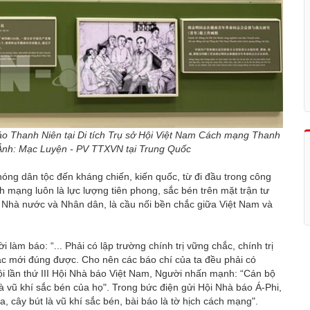
Báo Thanh Niên tại Di tích Trụ sở Hội Việt Nam Cách mạng Thanh
Ảnh: Mạc Luyện - PV TTXVN tại Trung Quốc
phóng dân tộc đến kháng chiến, kiến quốc, từ đi đầu trong công
h mạng luôn là lực lượng tiên phong, sắc bén trên mặt trận tư
g, Nhà nước và Nhân dân, là cầu nối bền chắc giữa Việt Nam và
làm báo: “... Phải có lập trường chính trị vững chắc, chính trị
hác mới đúng được. Cho nên các báo chí của ta đều phải có
hội lần thứ III Hội Nhà báo Việt Nam, Người nhấn mạnh: “Cán bộ
là vũ khí sắc bén của họ". Trong bức điện gửi Hội Nhà báo Á-Phi,
, cây bút là vũ khí sắc bén, bài báo là tờ hịch cách mạng".