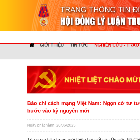
TRANG THÔNG TIN Đ
HỘI ĐỒNG LÝ LUẬN T
GIỚI THIỆU
TIN TỨC
NGHIÊN CỨU - TRAO
Báo chí cách mạng Việt Nam: Ngọn cờ tư tư
bước vào kỷ nguyên mới
Ngày phát hành: 20/06/2025
Tòa soạn trân trọng giới thiệu bài viết của Ủy viên Bộ 