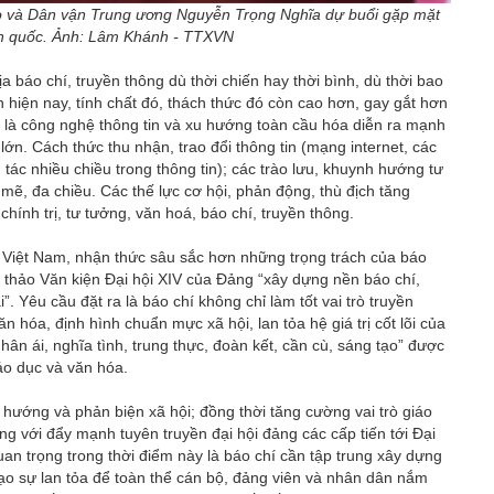
 và Dân vận Trung ương Nguyễn Trọng Nghĩa dự buổi gặp mặt
oàn quốc. Ảnh: Lâm Khánh - TTXVN
ịa báo chí, truyền thông dù thời chiến hay thời bình, dù thời bao
ạn hiện nay, tính chất đó, thách thức đó còn cao hơn, gay gắt hơn
 là công nghệ thông tin và xu hướng toàn cầu hóa diễn ra mạnh
lớn. Cách thức thu nhận, trao đổi thông tin (mạng internet, các
g tác nhiều chiều trong thông tin); các trào lưu, khuynh hướng tư
, đa chiều. Các thế lực cơ hội, phản động, thù địch tăng
chính trị, tư tưởng, văn hoá, báo chí, truyền thông.
 Việt Nam, nhận thức sâu sắc hơn những trọng trách của báo
ự thảo Văn kiện Đại hội XIV của Đảng “xây dựng nền báo chí,
. Yêu cầu đặt ra là báo chí không chỉ làm tốt vai trò truyền
n hóa, định hình chuẩn mực xã hội, lan tỏa hệ giá trị cốt lõi của
hân ái, nghĩa tình, trung thực, đoàn kết, cần cù, sáng tạo” được
áo dục và văn hóa.
hướng và phản biện xã hội; đồng thời tăng cường vai trò giáo
ùng với đẩy mạnh tuyên truyền đại hội đảng các cấp tiến tới Đại
uan trọng trong thời điểm này là báo chí cần tập trung xây dựng
tạo sự lan tỏa để toàn thể cán bộ, đảng viên và nhân dân nắm