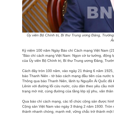
Ủy viên Bộ Chính trị, Bí thư Trung ương Đảng, Trưở
Ả
Kỷ niệm 100 năm Ngày Báo chí Cách mạng Việt Nam (21/6/
“Báo chí cách mạng Việt Nam: Ngọn cờ tư tưởng, động l
của Ủy viên Bộ Chính trị, Bí thư Trung ương Đảng, Trư
Cách đây tròn 100 năm, vào ngày 21 tháng 6 năm 1925, 
báo Thanh Niên - tờ báo cách mạng đầu tiên của nước 
Thông qua báo Thanh Niên, lãnh tụ Nguyễn Ái Quốc đã 
Lênin với đường lối cứu nước, cứu dân theo yêu cầu mới
trạng mờ mịt, cùng đường của tầng lớp sỹ phu, văn thân 
Qua báo chí cách mạng, các tổ chức cộng sản được hình
Cộng sản Việt Nam vào ngày 3 tháng 2 năm 1930. Tròn 
thành nhanh chóng, mạnh mẽ, vững chắc trở thành một 