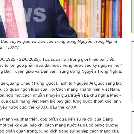
ng Ban Tuyên giáo và Dân vận Trung ương Nguyễn Trọng Nghĩa
nh TTXVN
1925 - 21/6/2025), Tòa soạn trân trọng giới thiệu bài viết:
ực to lớn góp phần đưa đất nước vững bước vào kỷ nguyên mới”
ởng Ban Tuyên giáo và Dân vận Trung ương Nguyễn Trọng Nghĩa:
tại Quảng Châu (Trung Quốc), lãnh tụ Nguyễn Ái Quốc sáng lập
ta, cơ quan ngôn luận của Hội Cách mạng Thanh niên Việt Nam.
kết hợp một cách nhuần nhuyễn giữa truyền bá chủ nghĩa Mác -
 của cách mạng Việt Nam lúc bấy giờ, từng bước thoát khỏi tình
yêu nước cuối thế kỷ XIX, đầu thế kỷ XX.
 thành và phát triển, góp phần đưa đến sự ra đời của Đảng
một thế kỷ qua, báo chí cách mạng nước ta đã có bước trưởng
bộ phận quan trọng, xung kích trong sự nghiệp cách mạng của