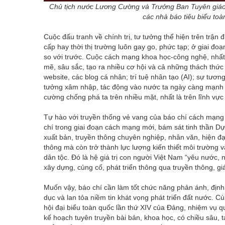
Chủ tịch nước Lương Cường và Trưởng Ban Tuyên giáo
các nhà báo tiêu biểu t
Cuộc đấu tranh về chính trị, tư tưởng thể hiện trên trận đ
cấp hay thời thị trường luôn gay go, phức tạp; ở giai đo
so với trước. Cuộc cách mạng khoa học-công nghệ, nhất
mẽ, sâu sắc, tạo ra nhiều cơ hội và cả những thách thức 
website, các blog cá nhân; trí tuệ nhân tạo (AI); sự tươn
tưởng xâm nhập, tác động vào nước ta ngày càng mạnh mẽ
cường chống phá ta trên nhiều mặt, nhất là trên lĩnh vực 
Tự hào với truyền thống vẻ vang của báo chí cách mạng
chí trong giai đoạn cách mạng mới, bám sát tinh thần D
xuất bản, truyền thông chuyên nghiệp, nhân văn, hiện đại”
thông mà còn trở thành lực lượng kiến thiết môi trường vă
dân tộc. Đó là hệ giá trị con người Việt Nam “yêu nước, n
xây dựng, củng cố, phát triển thông qua truyền thông, gi
Muốn vậy, báo chí cần làm tốt chức năng phản ánh, định 
dục và lan tỏa niềm tin khát vọng phát triển đất nước. C
hội đại biểu toàn quốc lần thứ XIV của Đảng, nhiệm vụ q
kế hoạch tuyên truyền bài bản, khoa học, có chiều sâu, 