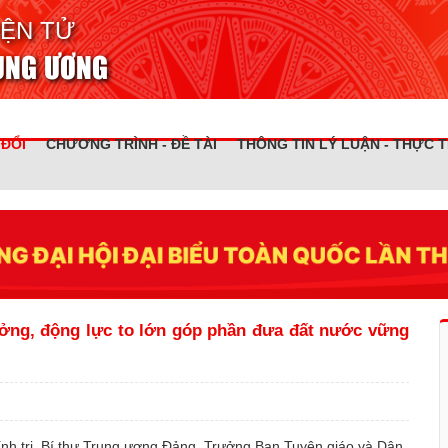
IỆN TỬ
RUNG ƯƠNG
 ĐỔI
CHƯƠNG TRÌNH - ĐỀ TÀI
THÔNG TIN LÝ LUẬN - THỰC T
ởng, động lực to lớn góp phần đưa đất nước vững
Chính trị, Bí thư Trung ương Đảng, Trưởng Ban Tuyên giáo và Dân