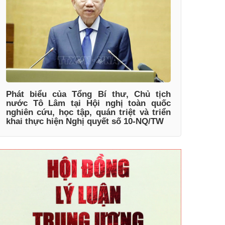
Phát biểu của Tổng Bí thư, Chủ tịch
nước Tô Lâm tại Hội nghị toàn quốc
nghiên cứu, học tập, quán triệt và triển
khai thực hiện Nghị quyết số 10-NQ/TW