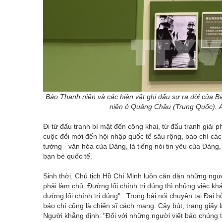
Báo Thanh niên và các hiện vật ghi dấu sự ra đời của 
niên ở Quảng Châu (Trung Quốc). 
Đi từ đấu tranh bí mật đến công khai, từ đấu tranh giải 
cuộc đổi mới đến hội nhập quốc tế sâu rộng, báo chí các
tưởng - văn hóa của Đảng, là tiếng nói tin yêu của Đản
bạn bè quốc tế.
Sinh thời, Chủ tịch Hồ Chí Minh luôn căn dặn những người 
phải làm chủ. Đường lối chính trị đúng thì những việc k
đường lối chính trị đúng". Trong bài nói chuyện tại Đại 
báo chí cũng là chiến sĩ cách mạng. Cây bút, trang giấy 
Người khẳng định: "Đối với những người viết báo chúng ta