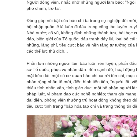
Người động viên, nhắc nhở những người làm báo: "Ngòi 
phò chính, trừ tà".
Đóng góp nổi bật của báo chí ta trong sự nghiệp đổi m
hội nhập quốc tế là luôn đi đầu trong công tác tuyên tru
Nhà nước; cổ vũ, khẳng định những thành tựu, bài học c
đảo, biên giới của Tổ quốc; đấu tranh đẩy lùi, loại bỏ cái
nhũng, lãng phí, tiêu cực; bảo vệ nền tảng tư tưởng của
các thế lực thù địch...
Phần lớn những người làm báo luôn rèn luyện, phấn đấu đ
sự Tổ quốc, phục vụ nhân dân. Bên cạnh đó, hoạt động b
mặt kéo dài: một số cơ quan báo chí xa rời tôn chỉ, mục 
nhân rộng nhân tố mới, điển hình tiên tiến, “người tốt, việ
thiếu tính nhân văn, tính giáo dục; một bộ phận người làm
pháp luật, vi phạm đạo đức nghề nghiệp; tham gia mạng 
đại diện, phóng viên thường trú hoạt động không theo đú
tiêu cực; tình trạng “báo hóa tạp chí và trang thông tin