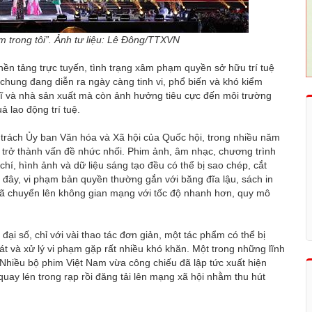
am trong tôi”. Ảnh tư liệu: Lê Đông/TTXVN
nền tảng trực tuyến, tình trạng xâm phạm quyền sở hữu trí tuệ
i chung đang diễn ra ngày càng tinh vi, phổ biến và khó kiểm
ệ sĩ và nhà sản xuất mà còn ảnh hưởng tiêu cực đến môi trường
ả lao động trí tuệ.
 trách Ủy ban Văn hóa và Xã hội của Quốc hội, trong nhiều năm
ã trở thành vấn đề nhức nhối. Phim ảnh, âm nhạc, chương trình
 chí, hình ảnh và dữ liệu sáng tạo đều có thể bị sao chép, cắt
ớc đây, vi phạm bản quyền thường gắn với băng đĩa lậu, sách in
 đã chuyển lên không gian mạng với tốc độ nhanh hơn, quy mô
đại số, chỉ với vài thao tác đơn giản, một tác phẩm có thể bị
oát và xử lý vi phạm gặp rất nhiều khó khăn. Một trong những lĩnh
Nhiều bộ phim Việt Nam vừa công chiếu đã lập tức xuất hiện
quay lén trong rạp rồi đăng tải lên mạng xã hội nhằm thu hút