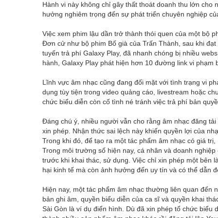
Hành vi này không chỉ gây thất thoát doanh thu lớn cho 
hưởng nghiêm trọng đến sự phát triển chuyên nghiệp củ
Việc xem phim lậu dần trở thành thói quen của một bộ ph
Đơn cử như bộ phim Bố già của Trấn Thành, sau khi đạt
tuyến trả phí Galaxy Play, đã nhanh chóng bị nhiều webs
hành, Galaxy Play phát hiện hơn 10 đường link vi phạm 
Lĩnh vực âm nhạc cũng đang đối mặt với tình trạng vi p
dụng tùy tiện trong video quảng cáo, livestream hoặc chư
chức biểu diễn còn cố tình né tránh việc trả phí bản qu
Đáng chú ý, nhiều người vẫn cho rằng âm nhạc đăng tải t
xin phép. Nhận thức sai lệch này khiến quyền lợi của nh
Trong khi đó, để tạo ra một tác phẩm âm nhạc có giá trị, 
Trong môi trường số hiện nay, cá nhân và doanh nghiệp
trước khi khai thác, sử dụng. Việc chỉ xin phép một bên l
hại kinh tế mà còn ảnh hưởng đến uy tín và có thể dẫn đ
Hiện nay, một tác phẩm âm nhạc thường liên quan đến n
bản ghi âm, quyền biểu diễn của ca sĩ và quyền khai th
Sài Gòn là ví dụ điển hình. Dù đã xin phép tổ chức biểu d