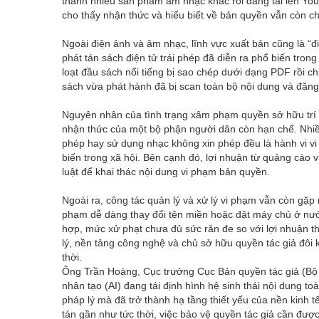
thành nhiều sản phẩm âm nhạc khác rồi đăng tải lên Yo
cho thấy nhận thức và hiểu biết về bản quyền vẫn còn c
Ngoài điện ảnh và âm nhạc, lĩnh vực xuất bản cũng là “đi
phát tán sách điện tử trái phép đã diễn ra phổ biến tro
loạt đầu sách nổi tiếng bị sao chép dưới dạng PDF rồi c
sách vừa phát hành đã bị scan toàn bộ nội dung và đăng t
Nguyên nhân của tình trạng xâm phạm quyền sở hữu trí tu
nhận thức của một bộ phận người dân còn hạn chế. Nhiều 
phép hay sử dụng nhạc không xin phép đều là hành vi vi
biến trong xã hội. Bên cạnh đó, lợi nhuận từ quảng cáo 
luật để khai thác nội dung vi phạm bản quyền.
Ngoài ra, công tác quản lý và xử lý vi phạm vẫn còn gặp 
phạm dễ dàng thay đổi tên miền hoặc đặt máy chủ ở nướ
hợp, mức xử phạt chưa đủ sức răn đe so với lợi nhuận t
lý, nền tảng công nghệ và chủ sở hữu quyền tác giả đôi k
thời.
Ông Trần Hoàng, Cục trưởng Cục Bản quyền tác giả (Bộ V
nhân tạo (AI) đang tái định hình hệ sinh thái nội dung t
pháp lý mà đã trở thành hạ tầng thiết yếu của nền kinh t
tán gần như tức thời, việc bảo vệ quyền tác giả cần đượ