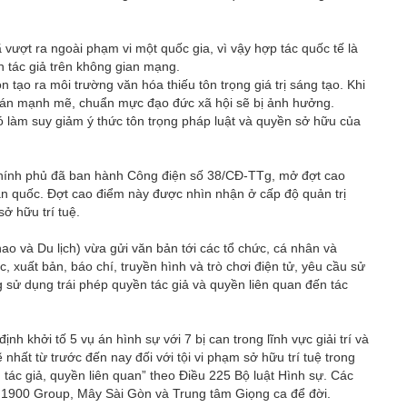
vượt ra ngoài phạm vi một quốc gia, vì vậy hợp tác quốc tế là
n tác giả trên không gian mạng.
 tạo ra môi trường văn hóa thiếu tôn trọng giá trị sáng tạo. Khi
ên án mạnh mẽ, chuẩn mực đạo đức xã hội sẽ bị ảnh hưởng.
ó làm suy giảm ý thức tôn trọng pháp luật và quyền sở hữu của
y Chính phủ đã ban hành Công điện số 38/CĐ-TTg, mở đợt cao
oàn quốc. Đợt cao điểm này được nhìn nhận ở cấp độ quản trị
 hữu trí tuệ.
o và Du lịch) vừa gửi văn bản tới các tổ chức, cá nhân và
 xuất bản, báo chí, truyền hình và trò chơi điện tử, yêu cầu sử
sử dụng trái phép quyền tác giả và quyền liên quan đến tác
h khởi tố 5 vụ án hình sự với 7 bị can trong lĩnh vực giải trí và
hất từ trước đến nay đối với tội vi phạm sở hữu trí tuệ trong
ác giả, quyền liên quan” theo Điều 225 Bộ luật Hình sự. Các
t, 1900 Group, Mây Sài Gòn và Trung tâm Giọng ca để đời.