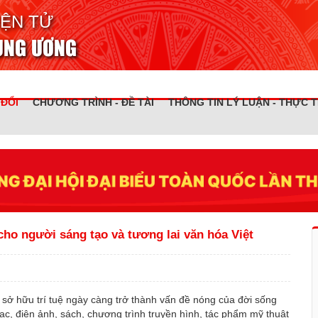
IỆN TỬ
RUNG ƯƠNG
 ĐỔI
CHƯƠNG TRÌNH - ĐỀ TÀI
THÔNG TIN LÝ LUẬN - THỰC T
cho người sáng tạo và tương lai văn hóa Việt
sở hữu trí tuệ ngày càng trở thành vấn đề nóng của đời sống
, điện ảnh, sách, chương trình truyền hình, tác phẩm mỹ thuật