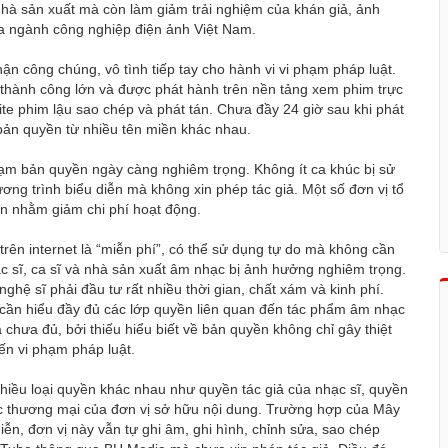
nhà sản xuất mà còn làm giảm trải nghiệm của khán giả, ảnh
a ngành công nghiệp điện ảnh Việt Nam.
ận công chúng, vô tình tiếp tay cho hành vi vi phạm pháp luật.
 thành công lớn và được phát hành trên nền tảng xem phim trực
ite phim lậu sao chép và phát tán. Chưa đầy 24 giờ sau khi phát
bản quyền từ nhiều tên miền khác nhau.
hạm bản quyền ngày càng nghiêm trọng. Không ít ca khúc bị sử
ơng trình biểu diễn mà không xin phép tác giả. Một số đơn vị tổ
yền nhằm giảm chi phí hoạt động.
rên internet là “miễn phí”, có thể sử dụng tự do mà không cần
ạc sĩ, ca sĩ và nhà sản xuất âm nhạc bị ảnh hưởng nghiêm trọng.
nghệ sĩ phải đầu tư rất nhiều thời gian, chất xám và kinh phí.
 cần hiểu đầy đủ các lớp quyền liên quan đến tác phẩm âm nhạc
à chưa đủ, bởi thiếu hiểu biết về bản quyền không chỉ gây thiệt
ến vi phạm pháp luật.
hiều loại quyền khác nhau như quyền tác giả của nhạc sĩ, quyền
ác thương mại của đơn vị sở hữu nội dung. Trường hợp của Mây
iễn, đơn vị này vẫn tự ghi âm, ghi hình, chỉnh sửa, sao chép