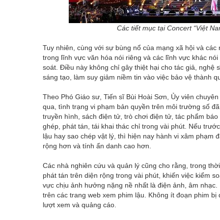
Các tiết mục tại Concert “Việt N
Tuy nhiên, cùng với sự bùng nổ của mạng xã hội và các 
trong lĩnh vực văn hóa nói riêng và các lĩnh vực khác nó
soát. Điều này không chỉ gây thiệt hại cho tác giả, ngh
sáng tạo, làm suy giảm niềm tin vào việc bảo vệ thành qu
Theo Phó Giáo sư, Tiến sĩ Bùi Hoài Sơn, Ủy viên chuyên
qua, tình trạng vi phạm bản quyền trên môi trường số đ
truyền hình, sách điện tử, trò chơi điện tử, tác phẩm báo
ghép, phát tán, tái khai thác chỉ trong vài phút. Nếu trư
lậu hay sao chép vật lý, thì hiện nay hành vi xâm phạm
rộng hơn và tính ẩn danh cao hơn.
Các nhà nghiên cứu và quản lý cũng cho rằng, trong thời 
phát tán trên diện rộng trong vài phút, khiến việc kiểm s
vực chịu ảnh hưởng nặng nề nhất là điện ảnh, âm nhạc. 
trên các trang web xem phim lậu. Không ít đoạn phim bị 
lượt xem và quảng cáo.