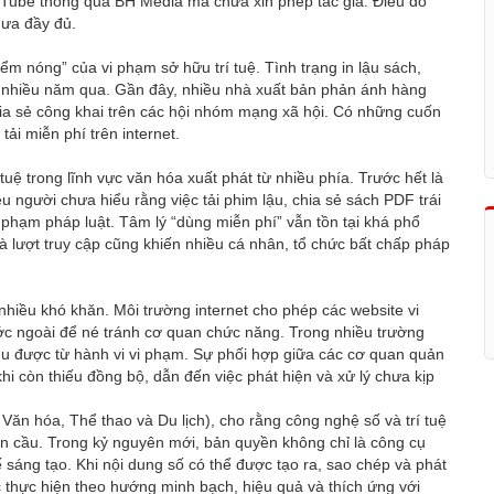
uTube thông qua BH Media mà chưa xin phép tác giả. Điều đó
hưa đầy đủ.
ểm nóng” của vi phạm sở hữu trí tuệ. Tình trạng in lậu sách,
ng nhiều năm qua. Gần đây, nhiều nhà xuất bản phản ánh hàng
hia sẻ công khai trên các hội nhóm mạng xã hội. Có những cuốn
ải miễn phí trên internet.
ệ trong lĩnh vực văn hóa xuất phát từ nhiều phía. Trước hết là
người chưa hiểu rằng việc tải phim lậu, chia sẻ sách PDF trái
 phạm pháp luật. Tâm lý “dùng miễn phí” vẫn tồn tại khá phổ
và lượt truy cập cũng khiến nhiều cá nhân, tổ chức bất chấp pháp
nhiều khó khăn. Môi trường internet cho phép các website vi
c ngoài để né tránh cơ quan chức năng. Trong nhiều trường
hu được từ hành vi vi phạm. Sự phối hợp giữa các cơ quan quản
hi còn thiếu đồng bộ, dẫn đến việc phát hiện và xử lý chưa kịp
ăn hóa, Thể thao và Du lịch), cho rằng công nghệ số và trí tuệ
oàn cầu. Trong kỷ nguyên mới, bản quyền không chỉ là công cụ
ế sáng tạo. Khi nội dung số có thể được tạo ra, sao chép và phát
c thực hiện theo hướng minh bạch, hiệu quả và thích ứng với