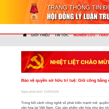
TRANG THÔNG TIN Đ
HỘI ĐỒNG LÝ LUẬN T
GIỚI THIỆU
TIN TỨC
NGHIÊN CỨU - TRAO
Bảo vệ quyền sở hữu trí tuệ: Giữ công bằng 
Ngày phát hành: 21/05/2026
Trong bối cảnh công nghệ số phát triển mạnh mẽ, quyền 
văn hóa tại Việt Nam. Các sản phẩm văn hóa như âm nhạc