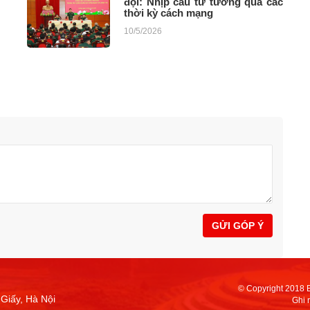
đội: Nhịp cầu tư tưởng qua các
thời kỳ cách mạng
10/5/2026
GỬI GÓP Ý
© Copyright 2018 
Giấy, Hà Nội
Ghi 