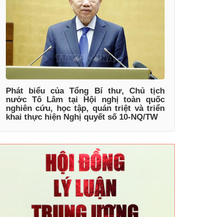
Phát biểu của Tổng Bí thư, Chủ tịch
nước Tô Lâm tại Hội nghị toàn quốc
nghiên cứu, học tập, quán triệt và triển
khai thực hiện Nghị quyết số 10-NQ/TW