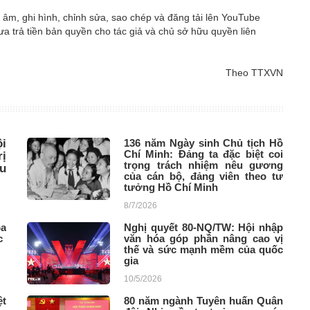
 âm, ghi hình, chỉnh sửa, sao chép và đăng tải lên YouTube
 trả tiền bản quyền cho tác giả và chủ sở hữu quyền liên
Theo TTXVN
i
136 năm Ngày sinh Chủ tịch Hồ
Chí Minh: Đảng ta đặc biệt coi
rị
trọng trách nhiệm nêu gương
u
của cán bộ, đảng viên theo tư
tưởng Hồ Chí Minh
8/7/2026
òa
Nghị quyết 80-NQ/TW: Hội nhập
c
văn hóa góp phần nâng cao vị
thế và sức mạnh mềm của quốc
gia
10/5/2026
ệt
80 năm ngành Tuyên huấn Quân