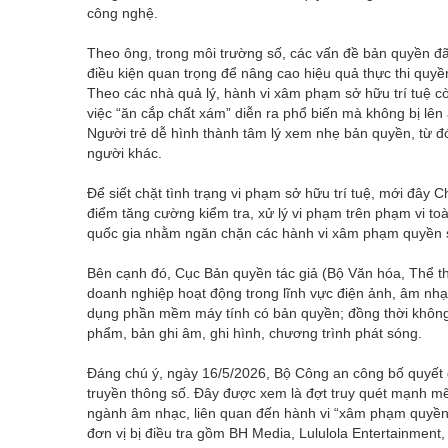
công nghệ.
Theo ông, trong môi trường số, các vấn đề bản quyền đã 
điều kiện quan trọng để nâng cao hiệu quả thực thi quyề
Theo các nhà quả lý, hành vi xâm phạm sở hữu trí tuệ còn
việc “ăn cắp chất xám” diễn ra phổ biến mà không bị l
Người trẻ dễ hình thành tâm lý xem nhẹ bản quyền, từ đ
người khác.
Để siết chặt tình trạng vi phạm sở hữu trí tuệ, mới đâ
điểm tăng cường kiểm tra, xử lý vi phạm trên phạm vi t
quốc gia nhằm ngăn chặn các hành vi xâm phạm quyền sở
Bên cạnh đó, Cục Bản quyền tác giả (Bộ Văn hóa, Thể tha
doanh nghiệp hoạt động trong lĩnh vực điện ảnh, âm nhạc,
dụng phần mềm máy tính có bản quyền; đồng thời không 
phẩm, bản ghi âm, ghi hình, chương trình phát sóng.
Đáng chú ý, ngày 16/5/2026, Bộ Công an công bố quyết địn
truyền thông số. Đây được xem là đợt truy quét mạnh mẽ n
ngành âm nhạc, liên quan đến hành vi “xâm phạm quyền t
đơn vị bị điều tra gồm BH Media, Lululola Entertainmen