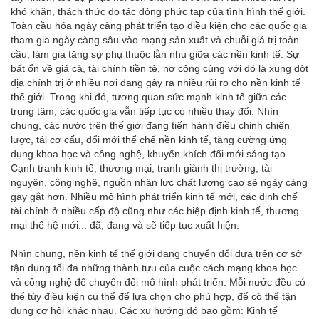
khó khăn, thách thức do tác động phức tạp của tình hình thế giới.
Toàn cầu hóa ngày càng phát triển tạo điều kiện cho các quốc gia
tham gia ngày càng sâu vào mạng sản xuất và chuỗi giá trị toàn
cầu, làm gia tăng sự phụ thuộc lẫn nhu giữa các nền kinh tế. Sự
bất ổn về giá cả, tài chính tiền tệ, nợ công cùng với đó là xung đột
địa chính trị ở nhiều nơi đang gây ra nhiều rủi ro cho nền kinh tế
thế giới. Trong khi đó, tương quan sức mạnh kinh tế giữa các
trung tâm, các quốc gia vẫn tiếp tục có nhiều thay đổi. Nhìn
chung, các nước trên thế giới đang tiến hành điều chỉnh chiến
lược, tái cơ cấu, đổi mới thể chế nền kinh tế, tăng cường ứng
dụng khoa học và công nghệ, khuyến khích đổi mới sáng tạo.
Cạnh tranh kinh tế, thương mại, tranh giành thị trường, tài
nguyên, công nghệ, nguồn nhân lực chất lượng cao sẽ ngày càng
gay gắt hơn. Nhiều mô hình phát triển kinh tế mới, các định chế
tài chính ở nhiều cấp độ cũng như các hiệp định kinh tế, thương
mại thế hệ mới... đã, đang và sẽ tiếp tục xuất hiện.
Nhìn chung, nền kinh tế thế giới đang chuyển đổi dựa trên cơ sở
tận dụng tối đa những thành tựu của cuộc cách mạng khoa học
và công nghệ để chuyển đổi mô hình phát triển. Mỗi nước đều có
thể tùy điều kiện cụ thể để lựa chọn cho phù hợp, để có thể tận
dụng cơ hội khác nhau. Các xu hướng đó bao gồm: Kinh tế