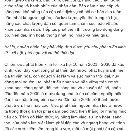
xóa nghèo đa chiều, bao trùm, bền vững, nâng cao chất lượng
cuộc sống và hạnh phúc của nhân dân. Bảo đảm cung cấp và
nâng cao khả năng tiếp cận các dịch vụ xã hội cơ bản cho toàn
dân, nhất là người nghèo, các lực lượng yếu thế trong xã hội,
nâng cao chất lượng dân số, quan tâm chăm sóc, bảo vệ sức
khỏe của nhân dân. Tiếp tục phát triển thị trường lao động đồng
bộ, hiện đại, linh hoạt, thông nhất, hội nhập và hiệu quả.
Hai là, nguồn nhân lực phải đáp ứng được yêu cầu phát triển kinh
tế - xã hội, phù hợp với xu thế thời đại.
Chiến lược phát triển kinh tế - xã hội 10 năm 2021 - 2030 đã xác
định: khơi dậy khát vọng phát triển đất nước, phát huy mạnh mẽ
giá trị văn hóa, con người Việt Nam và sức mạnh thời đại, huy
động mọi nguồn lực, phát triển nhanh và bền vững trên cơ sở
khoa học, công nghệ, đổi mới sáng tạo và chuyển đổi số, phấn
đấu đến năm 2030 là nước đang phát triển có công nghiệp hiện
đại, thu nhập trung bình cao và đến năm 2045 trở thành nước
phát triển, thu nhập cao. Việc phát triển nguồn nhân lực ở nước
ta trong thời gian tới phải đảm bảo thực hiện thắng lợi những mục
tiêu đó. Trình độ kiến thức, kỹ năng làm việc, sự linh hoạt, sáng
tạo của nhân lực Việt Nam phải tiếp cận và ngang bằng với trình
độ các nước tiên tiến trong khu vực, một số mặt phải tiếp cận và