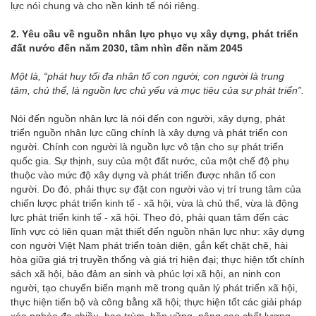
lực nói chung và cho nền kinh tế nói riêng.
2. Yêu cầu về nguồn nhân lực phục vụ xây dựng, phát triển
đất nước đến năm 2030, tầm nhìn đến năm 2045
Một là, “
phát huy tối đa nhân tố con người; con người là trung
tâm, chủ thể, là nguồn lực chủ yếu và mục tiêu của sự phát triển
”.
Nói đến nguồn nhân lực là nói đến con người, xây dựng, phát
triển nguồn nhân lực cũng chính là xây dựng và phát triển con
người. Chính con người là nguồn lực vô tận cho sự phát triển
quốc gia. Sự thịnh, suy của một đất nước, của một chế độ phụ
thuộc vào mức độ xây dựng và phát triển được nhân tố con
người. Do đó, phải thực sự đặt con người vào vị trí trung tâm của
chiến lược phát triển kinh tế - xã hội, vừa là chủ thể, vừa là động
lực phát triển kinh tế - xã hội. Theo đó, phải quan tâm đến các
lĩnh vực có liên quan mật thiết đến nguồn nhân lực như: xây dựng
con người Việt Nam phát triển toàn diện, gắn kết chặt chẽ, hài
hòa giữa giá trị truyền thống và giá trị hiện đại; thực hiện tốt chính
sách xã hội, bảo đảm an sinh và phúc lợi xã hội, an ninh con
người, tạo chuyển biến mạnh mẽ trong quản lý phát triển xã hội,
thực hiện tiến bộ và công bằng xã hội; thực hiện tốt các giải pháp