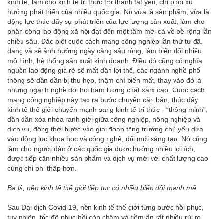
kinh tế, làm cho kinh tế tri thức trở thành tất yếu, chi phối xu
hướng phát triển của nhiều quốc gia. Nó vừa là sản phẩm, vừa là
động lực thúc đẩy sự phát triển của lực lượng sản xuất, làm cho
phân công lao động xã hội đạt đến một tầm mới cả về bề rộng lẫn
chiều sâu. Đặc biệt cuộc cách mạng công nghiệp lần thứ tư đã,
đang và sẽ ảnh hưởng ngày càng sâu rộng, làm biến đổi nhiều
mô hình, hệ thống sản xuất kinh doanh. Điều đó cũng có nghĩa
nguồn lao động giá rẻ sẽ mất dần lợi thế, các ngành nghề phổ
thông sẽ dần dần bị thu hẹp, thậm chí biến mất, thay vào đó là
những ngành nghề đòi hỏi hàm lượng chất xám cao. Cuộc cách
mạng công nghiệp này tạo ra bước chuyển căn bản, thúc đẩy
kinh tế thế giới chuyển mạnh sang kinh tế tri thức - “thông minh”,
dần dần xóa nhòa ranh giới giữa công nghiệp, nông nghiệp và
dịch vụ, đồng thời bước vào giai đoạn tăng trưởng chủ yếu dựa
vào động lực khoa học và công nghệ, đổi mới sáng tạo. Nó cũng
làm cho người dân ở các quốc gia được hưởng nhiều lợi ích,
được tiếp cận nhiều sản phẩm và dịch vụ mới với chất lượng cao
cùng chi phí thấp hơn.
Ba là, nền kinh tế thế giới tiếp tục có nhiều biến đổi mạnh mẽ.
Sau Đại dịch Covid-19, nền kinh tế thế giới từng bước hồi phục,
tuy nhiên, tốc độ phục hồi còn chậm và tiềm ẩn rất nhiều rủi ro,