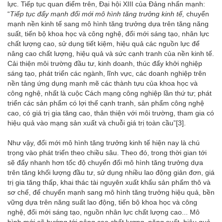
lực. Tiếp tục quan điểm trên, Đại hội XIII của Đảng nhấn mạnh:
“
Tiếp tục đẩy mạnh đổi mới mô hình tăng trưởng kinh tế,
chuyển
mạnh nền kinh tế sang mô hình tăng trưởng dựa trên tăng năng
suất, tiến bộ khoa học và công nghệ, đổi mới sáng tạo, nhân lực
chất lượng cao, sử dụng tiết kiệm, hiệu quả các nguồn lực để
nâng cao chất lượng, hiệu quả và sức cạnh tranh của nền kinh tế.
Cải thiện môi trường đầu tư, kinh doanh, thúc đẩy khởi nghiệp
sáng tạo, phát triển các ngành, lĩnh vực, các doanh nghiệp trên
nền tảng ứng dụng mạnh mẽ các thành tựu của khoa học và
công nghệ, nhất là cuộc Cách mạng công nghiệp lần thứ tư; phát
triển các sản phẩm có lợi thế cạnh tranh, sản phẩm công nghệ
cao, có giá trị gia tăng cao, thân thiện với môi trường, tham gia có
hiệu quả vào mạng sản xuất và chuỗi giá trị toàn cầu”
[3]
.
Như vậy, đổi mới mô hình tăng trưởng kinh tế hiện nay là chú
trọng vào phát triển theo chiều sâu. Theo đó, trong thời gian tới
sẽ đẩy nhanh hơn tốc độ chuyển đổi mô hình tăng trưởng dựa
trên tăng khối lượng đầu tư, sử dụng nhiều lao động giản đơn, giá
trị gia tăng thấp, khai thác tài nguyên xuất khẩu sản phẩm thô và
sơ chế, để chuyển mạnh sang mô hình tăng trưởng hiệu quả, bền
vững dựa trên năng suất lao động, tiến bộ khoa học và công
nghệ, đổi mới sáng tạo, nguồn nhân lực chất lượng cao... Mô