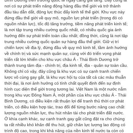
Bình Dương trên trường quốc tế ngày càng gia tăng. Đây cũng là
nơi có sự phát triển năng động hàng đầu thế giới và trở thành
đầu tàu dẫn dắt, động lực thúc đẩy kinh tế thế giới. Khu vực này
đứng đầu thế giới về quy mô, nguồn lực phát triển (trong đó có
nguồn nhân lực), tốc độ tăng trưởng, tiềm năng phát triển kinh tế;
là nơi tập trung nhiều cường quốc nhất, có nhiều quốc gia ảnh
hưởng đến sự phát triển toàn cầu nhất; đồng thời, cũng là nơi tập
trung nhiều cường quốc quân sự hàng đầu thế giới. Giữ vị trí
chiến lược về địa lý, đứng đầu về quy mô kinh tế, tầm ảnh hưởng
về chính trị và sức mạnh quân sự, cùng với đó triển vọng phát
triển rất lớn khiến cho khu vực châu Á - Thái Bình Dương trở
thành trung tâm địa - chính trị, địa kinh tế, địa - quân sự toàn cầu.
Không chỉ có vậy, đây cũng là khu vực có sự cạnh tranh chiến
lược vô cùng gay gắt, là khu vực hội tụ của tất cả các mâu thuẫn
thời đại, là nơi ảnh hưởng có tính chất quyết định đến sự định
hình cục diện thế giới trong tương lai. Việt Nam là một nước nằm
trong khu vực Đông Nam Á, một phần của khu vực châu Á - Thái
Bình Dương, có điều kiện rất thuận lợi để tranh thủ thời cơ phát
triển, có điều kiện hợp tác, trao đổi để từng bước nâng cao chất
lượng nguồn nhân lực, thu hút nhân tài cho phát triển đất nước.
Ở khía cạnh khác, sự cạnh tranh gay gắt cũng đặt ra cho chúng
ta rất nhiều khó khăn để thu hút, giữ chân lực lượng lao động có
trình độ cao, trong khi khả năng của nền kinh tế nước ta còn có