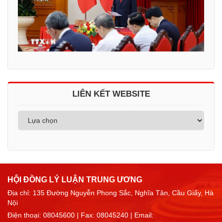
LIÊN KẾT WEBSITE
HỘI ĐỒNG LÝ LUẬN TRUNG ƯƠNG
Địa chỉ: 135 Đường Nguyễn Phong Sắc, Nghĩa Tân, Cầu Giấy, Hà
Nội
Điện thoại:
08045600
| Fax: 08045240 | Email: