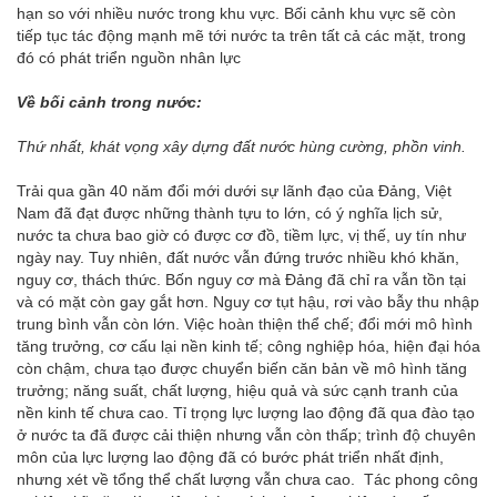
hạn so với nhiều nước trong khu vực. Bối cảnh khu vực sẽ còn
tiếp tục tác động mạnh mẽ tới nước ta trên tất cả các mặt, trong
đó có phát triển nguồn nhân lực
Về bối cảnh trong nước:
Thứ nhất, khát vọng xây dựng đất nước hùng cường, phồn vinh.
Trải qua gần 40 năm đổi mới dưới sự lãnh đạo của Đảng, Việt
Nam đã đạt được những thành tựu to lớn, có ý nghĩa lịch sử,
nước ta chưa bao giờ có được cơ đồ, tiềm lực, vị thế, uy tín như
ngày nay. Tuy nhiên, đất nước vẫn đứng trước nhiều khó khăn,
nguy cơ, thách thức. Bốn nguy cơ mà Đảng đã chỉ ra vẫn tồn tại
và có mặt còn gay gắt hơn. Nguy cơ tụt hậu, rơi vào bẫy thu nhập
trung bình vẫn còn lớn. Việc hoàn thiện thể chế; đổi mới mô hình
tăng trưởng, cơ cấu lại nền kinh tế; công nghiệp hóa, hiện đại hóa
còn chậm, chưa tạo được chuyển biến căn bản về mô hình tăng
trưởng; năng suất, chất lượng, hiệu quả và sức cạnh tranh của
nền kinh tế chưa cao. Tỉ trọng lực lượng lao động đã qua đào tạo
ở nước ta đã được cải thiện nhưng vẫn còn thấp; trình độ chuyên
môn của lực lượng lao động đã có bước phát triển nhất định,
nhưng xét về tổng thể chất lượng vẫn chưa cao. Tác phong công