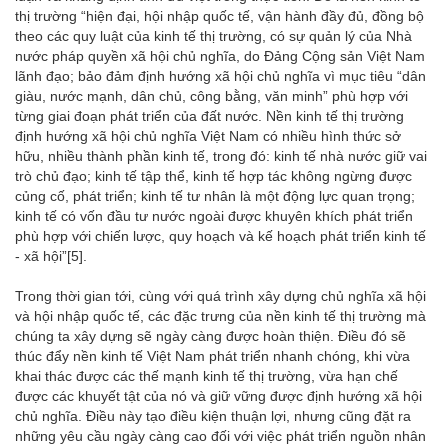
thị trường “hiện đại, hội nhập quốc tế, vận hành đầy đủ, đồng bộ
theo các quy luật của kinh tế thị trường, có sự quản lý của Nhà
nước pháp quyền xã hội chủ nghĩa, do Đảng Cộng sản Việt Nam
lãnh đạo; bảo đảm định hướng xã hội chủ nghĩa vì mục tiêu “dân
giàu, nước mạnh, dân chủ, công bằng, văn minh” phù hợp với
từng giai đoạn phát triển của đất nước. Nền kinh tế thị trường
định hướng xã hội chủ nghĩa Việt Nam có nhiều hình thức sở
hữu, nhiều thành phần kinh tế, trong đó: kinh tế nhà nước giữ vai
trò chủ đạo; kinh tế tập thể, kinh tế hợp tác không ngừng được
củng cố, phát triển; kinh tế tư nhân là một động lực quan trọng;
kinh tế có vốn đầu tư nước ngoài được khuyên khích phát triển
phù hợp với chiến lược, quy hoạch và kế hoạch phát triển kinh tế
- xã hội”
[5]
.
Trong thời gian tới, cùng với quá trình xây dựng chủ nghĩa xã hội
và hội nhập quốc tế, các đặc trưng của nền kinh tế thị trường mà
chúng ta xây dựng sẽ ngày càng được hoàn thiện. Điều đó sẽ
thúc đẩy nền kinh tế Việt Nam phát triển nhanh chóng, khi vừa
khai thác được các thế mạnh kinh tế thị trường, vừa hạn chế
được các khuyết tật của nó và giữ vững được định hướng xã hội
chủ nghĩa. Điều này tạo điều kiện thuận lợi, nhưng cũng đặt ra
những yêu cầu ngày càng cao đối với việc phát triển nguồn nhân