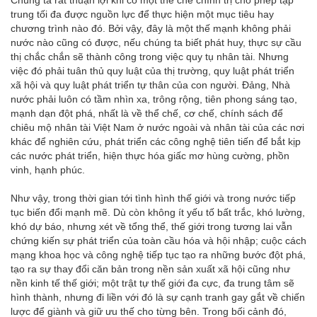
Chúng ta rất thuận lợi khi có một thể chế chính trị cho phép tập
trung tối đa được nguồn lực để thực hiện một mục tiêu hay
chương trình nào đó. Bởi vậy, đây là một thế mạnh không phải
nước nào cũng có được, nếu chúng ta biết phát huy, thực sự cầu
thị chắc chắn sẽ thành công trong việc quy tụ nhân tài. Nhưng
việc đó phải tuân thủ quy luật của thị trường, quy luật phát triển
xã hội và quy luật phát triển tự thân của con người. Đảng, Nhà
nước phải luôn có tầm nhìn xa, trông rộng, tiên phong sáng tạo,
mạnh dạn đột phá, nhất là về thể chế, cơ chế, chính sách để
chiêu mộ nhân tài Việt Nam ở nước ngoài và nhân tài của các nơi
khác để nghiên cứu, phát triển các công nghệ tiên tiến để bắt kịp
các nước phát triển, hiện thực hóa giấc mơ hùng cường, phồn
vinh, hạnh phúc.
Như vậy, trong thời gian tới tình hình thế giới và trong nước tiếp
tục biến đổi mạnh mẽ. Dù còn không ít yếu tố bất trắc, khó lường,
khó dự báo, nhưng xét về tổng thể, thế giới trong tương lai vẫn
chứng kiến sự phát triển của toàn cầu hóa và hội nhập; cuộc cách
mạng khoa học và công nghệ tiếp tục tạo ra những bước đột phá,
tạo ra sự thay đổi căn bản trong nền sản xuất xã hội cũng như
nền kinh tế thế giới; một trật tự thế giới đa cực, đa trung tâm sẽ
hình thành, nhưng đi liền với đó là sự cạnh tranh gay gắt về chiến
lược để giành và giữ ưu thế cho từng bên. Trong bối cảnh đó,