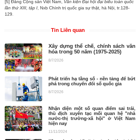
[5]
Đảng Cộng sản Việt Nam,
Văn kiện Đại hội đại biểu toàn quốc
lần thứ XIII, tập I
, Nxb Chính trị quốc gia sự thật, hà Nội, tr.128-
129.
Tin Liên quan
Xây dựng thể chế, chính sách văn
hóa trong 50 năm (1975-2025)
8/7/2026
Phát triển hạ tầng số - nền tảng để bứt
phá trong chuyển đổi số quốc gia
8/7/2026
Nhận diện một số quan điểm sai trái,
thù địch xuyên tạc mối quan hệ "nhà
nước-thị trường-xã hội" ở Việt Nam
hiện nay
11/11/2024