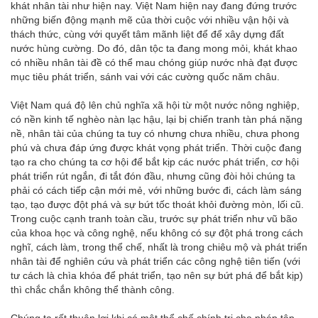
khát nhân tài như hiện nay. Việt Nam hiện nay đang đứng trước
những biến động mạnh mẽ của thời cuộc với nhiều vận hội và
thách thức, cùng với quyết tâm mãnh liệt để để xây dựng đất
nước hùng cường. Do đó, dân tộc ta đang mong mỏi, khát khao
có nhiều nhân tài đề có thể mau chóng giúp nước nhà đạt được
mục tiêu phát triển, sánh vai với các cường quốc năm châu.
Việt Nam quá độ lên chủ nghĩa xã hội từ một nước nông nghiệp,
có nền kinh tế nghèo nàn lạc hậu, lại bị chiến tranh tàn phá nặng
nề, nhân tài của chúng ta tuy có nhưng chưa nhiều, chưa phong
phú và chưa đáp ứng được khát vọng phát triển. Thời cuộc đang
tạo ra cho chúng ta cơ hội để bắt kịp các nước phát triển, cơ hội
phát triển rút ngắn, đi tắt đón đầu, nhưng cũng đòi hỏi chúng ta
phải có cách tiếp cận mới mẻ, với những bước đi, cách làm sáng
tạo, tạo được đột phá và sự bứt tốc thoát khỏi đường mòn, lối cũ.
Trong cuộc cạnh tranh toàn cầu, trước sự phát triển như vũ bão
của khoa học và công nghệ, nếu không có sự đột phá trong cách
nghĩ, cách làm, trong thể chế, nhất là trong chiêu mộ và phát triển
nhân tài để nghiên cứu và phát triển các công nghệ tiên tiến (với
tư cách là chìa khóa để phát triển, tạo nên sự bứt phá để bắt kịp)
thì chắc chắn không thể thành công.