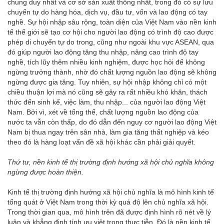
chung duy nhất và cơ sở sản xuất thống nhất, trong đó có sự lưu
chuyển tự do hàng hóa, dịch vụ, đầu tư, vốn và lao động có tay
nghề. Sự hội nhập sâu rộng, toàn diện của Việt Nam vào nền kinh
tế thế giới sẽ tạo cơ hội cho người lao động có trình độ cao được
phép di chuyển tự do trong, cũng như ngoài khu vực ASEAN, qua
đó giúp người lao động tăng thu nhập, nâng cao trình độ tay
nghề, tích lũy thêm nhiều kinh nghiệm, được học hỏi để không
ngừng trưởng thành, nhờ đó chất lượng nguồn lao động sẽ không
ngừng được gia tăng. Tuy nhiên, sự hội nhập không chỉ có một
chiều thuận lợi mà nó cũng sẽ gây ra rất nhiều khó khăn, thách
thức đến sinh kế, việc làm, thu nhập... của người lao động Việt
Nam. Bởi vì, xét về tổng thể, chất lượng nguồn lao động của
nước ta vẫn còn thấp, do đó dẫn đến nguy cơ người lao động Việt
Nam bị thua ngay trên sân nhà, làm gia tăng thất nghiệp và kéo
theo đó là hàng loạt vấn đề xã hội khác cần phải giải quyết.
Thứ tư, nền kinh tế thị trường định hướng xã hội chủ nghĩa không
ngừng được hoàn thiện.
Kinh tế thị trường định hướng xã hội chủ nghĩa là mô hình kinh tế
tổng quát ở Việt Nam trong thời kỳ quá độ lên chủ nghĩa xã hội.
Trong thời gian qua, mô hình trên đã được định hình rõ nét về lý
luận và khẳng định tính ưu việt trong thực tiễn. Đó là nền kinh tế