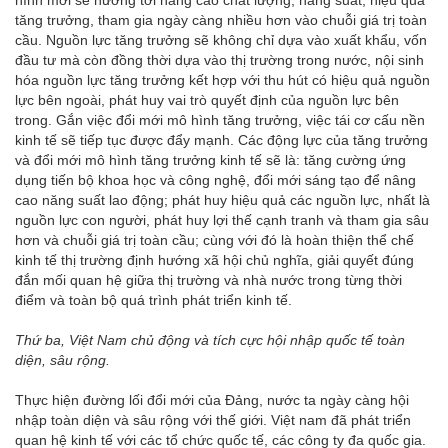
hình mới sẽ hướng tới nâng cao chất lượng, năng suất, hiệu quả
tăng trưởng, tham gia ngày càng nhiều hơn vào chuỗi giá trị toàn
cầu. Nguồn lực tăng trưởng sẽ không chỉ dựa vào xuất khẩu, vốn
đầu tư mà còn đồng thời dựa vào thị trường trong nước, nội sinh
hóa nguồn lực tăng trưởng kết hợp với thu hút có hiệu quả nguồn
lực bên ngoài, phát huy vai trò quyết định của nguồn lực bên
trong. Gắn việc đổi mới mô hình tăng trưởng, việc tái cơ cấu nền
kinh tế sẽ tiếp tục được đẩy mạnh. Các động lực của tăng trưởng
và đổi mới mô hình tăng trưởng kinh tế sẽ là: tăng cường ứng
dụng tiến bộ khoa học và công nghệ, đổi mới sáng tạo để nâng
cao năng suất lao động; phát huy hiệu quả các nguồn lực, nhất là
nguồn lực con người, phát huy lợi thế cạnh tranh và tham gia sâu
hơn và chuỗi giá trị toàn cầu; cùng với đó là hoàn thiện thể chế
kinh tế thị trường định hướng xã hội chủ nghĩa, giải quyết đúng
đắn mối quan hệ giữa thị trường và nhà nước trong từng thời
điểm và toàn bộ quá trình phát triển kinh tế.
Thứ ba, Việt Nam chủ động và tích cực hội nhập quốc tế toàn
diện, sâu rộng.
Thực hiện đường lối đổi mới của Đảng, nước ta ngày càng hội
nhập toàn diện và sâu rộng với thế giới. Việt nam đã phát triển
quan hệ kinh tế với các tổ chức quốc tế, các công ty đa quốc gia.