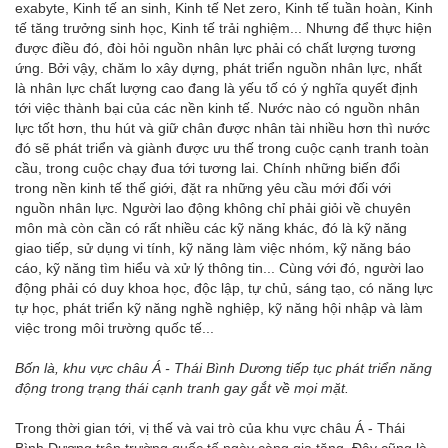
exabyte, Kinh tế an sinh, Kinh tế Net zero, Kinh tế tuần hoàn, Kinh
tế tăng trưởng sinh học, Kinh tế trải nghiệm... Nhưng để thực hiện
được điều đó, đòi hỏi nguồn nhân lực phải có chất lượng tương
ứng. Bởi vậy, chăm lo xây dựng, phát triển nguồn nhân lực, nhất
là nhân lực chất lượng cao đang là yếu tố có ý nghĩa quyết định
tới việc thành bại của các nền kinh tế. Nước nào có nguồn nhân
lực tốt hơn, thu hút và giữ chân được nhân tài nhiều hơn thì nước
đó sẽ phát triển và giành được ưu thế trong cuộc cạnh tranh toàn
cầu, trong cuộc chạy đua tới tương lai. Chính những biến đổi
trong nền kinh tế thế giới, đặt ra những yêu cầu mới đối với
nguồn nhân lực. Người lao động không chỉ phải giỏi về chuyên
môn mà còn cần có rất nhiều các kỹ năng khác, đó là kỹ năng
giao tiếp, sử dụng vi tính, kỹ năng làm việc nhóm, kỹ năng báo
cáo, kỹ năng tìm hiểu và xử lý thông tin... Cùng với đó, người lao
động phải có duy khoa học, độc lập, tự chủ, sáng tạo, có năng lực
tự học, phát triển kỹ năng nghề nghiệp, kỹ năng hội nhập và làm
việc trong môi trường quốc tế...
Bốn là,
khu vực châu Á - Thái Bình Dương tiếp tục phát triển năng
động trong trạng thái cạnh tranh gay gắt về mọi mặt.
Trong thời gian tới, vị thế và vai trò của khu vực châu Á - Thái