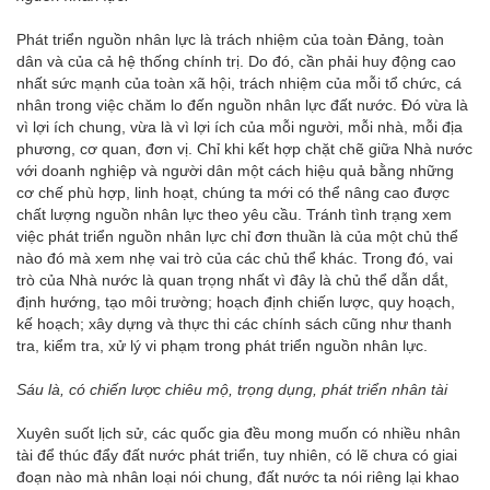
Phát triển nguồn nhân lực là trách nhiệm của toàn Đảng, toàn
dân và của cả hệ thống chính trị. Do đó, cần phải huy động cao
nhất sức mạnh của toàn xã hội, trách nhiệm của mỗi tổ chức, cá
nhân trong việc chăm lo đến nguồn nhân lực đất nước. Đó vừa là
vì lợi ích chung, vừa là vì lợi ích của mỗi người, mỗi nhà, mỗi địa
phương, cơ quan, đơn vị. Chỉ khi kết hợp chặt chẽ giữa Nhà nước
với doanh nghiệp và người dân một cách hiệu quả bằng những
cơ chế phù hợp, linh hoạt, chúng ta mới có thể nâng cao được
chất lượng nguồn nhân lực theo yêu cầu. Tránh tình trạng xem
việc phát triển nguồn nhân lực chỉ đơn thuần là của một chủ thể
nào đó mà xem nhẹ vai trò của các chủ thể khác. Trong đó, vai
trò của Nhà nước là quan trọng nhất vì đây là chủ thể dẫn dắt,
định hướng, tạo môi trường; hoạch định chiến lược, quy hoạch,
kế hoạch; xây dựng và thực thi các chính sách cũng như thanh
tra, kiểm tra, xử lý vi phạm trong phát triển nguồn nhân lực.
Sáu là, có chiến lược chiêu mộ, trọng dụng, phát triển nhân tài
Xuyên suốt lịch sử, các quốc gia đều mong muốn có nhiều nhân
tài để thúc đẩy đất nước phát triển, tuy nhiên, có lẽ chưa có giai
đoạn nào mà nhân loại nói chung, đất nước ta nói riêng lại khao