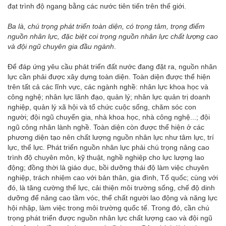
đạt trình độ ngang bằng các nước tiên tiến trên thế giới.
Ba là, chú trọng phát triển toàn diện, có trọng tâm, trọng điểm
nguồn nhân lực, đặc biệt coi trọng nguồn nhân lực chất lượng cao
và đội ngũ chuyên gia đầu ngành
.
Để đáp ứng yêu cầu phát triển đất nước đang đặt ra, nguồn nhân
lực cần phải được xây dựng toàn diện. Toàn diện được thể hiện
trên tất cả các lĩnh vực, các ngành nghề: nhân lực khoa học và
công nghệ; nhân lực lãnh đạo, quản lý; nhân lực quản trị doanh
nghiệp, quản lý xã hội và tổ chức cuộc sống, chăm sóc con
người; đội ngũ chuyển gia, nhà khoa học, nhà công nghệ...; đội
ngũ công nhân lành nghề. Toàn diện còn được thể hiện ở các
phương diện tạo nên chất lượng nguồn nhân lực như tâm lực, trí
lực, thể lực. Phát triển nguồn nhân lực phải chú trọng nâng cao
trình độ chuyên môn, kỹ thuật, nghề nghiệp cho lực lượng lao
động; đồng thời là giáo dục, bồi dưỡng thái độ làm việc chuyên
nghiệp, trách nhiệm cao với bản thân, gia đình, Tổ quốc; cùng với
đó, là tăng cường thể lực, cải thiện môi trường sống, chế độ dinh
dưỡng để nâng cao tầm vóc, thể chất người lao động và năng lực
hội nhập, làm việc trong môi trường quốc tế. Trong đó, cần chú
trọng phát triển được nguồn nhân lực chất lượng cao và đội ngũ