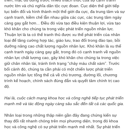
triển, mặc dù đứng trước nhiều thách thức của sự cạnh tranh
nước lớn và chủ nghĩa dân tộc cực đoan. Cục diện thế giới tiếp
tục biến đổi và hình thành một thế giới đa cực, đa trung tâm và sự
cạnh tranh, kiềm chế lẫn nhau giữa các cực, các trung tâm ngày
càng gay gắt hơn... Điều đó vừa tạo điều kiện thuận lợi, vừa tạo
khó khăn cho chúng ta trong việc phát triển nguồn nhân lực.
Thuận lợi là ta có thể tranh thủ được xu thế phát triển của nhân
loại để tăng cường hợp tác, giáo lưu, trao đổi trong đào tạo, bồi
dưỡng nâng cao chất lượng nguồn nhân lực. Khó khăn là xu thế
cạnh tranh ngày càng gay gắt, trong đó có cạnh tranh về nguồn
nhân lực chất lượng cao, gây khó khăn cho chúng ta trong việc
giữ chân nhân tài, tránh tình trạng “chảy máu chất xám”. Trước
bối cảnh đó, chúng ta cần phải có một chiến lược phát triển
nguồn nhân lực tổng thể cả về chủ trương, đường lối, chương
trình kế hoạch, chính sách đúng đắn và quyết tâm chính trị cao
độ.
Hai là,
cuộc cách mạng khoa học và công nghệ tiếp tục phát triển
mạnh mẽ và tác động ngày càng sâu sắc đến tất cả các quốc gia.
Nhân loại trong những thập niên gần đây đang chứng kiến sự
thay đổi rất nhanh chóng trên mọi phương diện, trong đó khoa
học và công nghệ có sự phát triển mạnh mẽ nhất. Sự phát triển