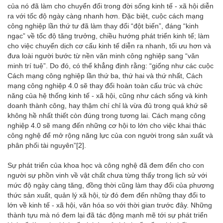
của nó đã làm cho chuyển đổi trong đời sống kinh tế - xã hội diễn
ra với tốc độ ngày càng nhanh hơn. Đặc biệt, cuộc cách mạng
công nghiệp lần thứ tư đã làm thay đổi “đột biến”, đáng “kinh
ngạc” về tốc độ tăng trưởng, chiều hướng phát triển kinh tế; làm
cho việc chuyển dịch cơ cấu kinh tế diễn ra nhanh, tối ưu hơn và
đưa loài người bước từ nền văn minh công nghiệp sang “văn
minh trí tuệ”. Do đó, có thể khẳng định rằng: “giống như các cuộc
Cách mạng công nghiệp lần thứ ba, thứ hai và thứ nhất, Cách
mạng công nghiệp 4.0 sẽ thay đổi hoàn toàn cấu trúc và chức
năng của hệ thống kinh tế - xã hội, cũng như cách sống và kinh
doanh thành công, hay thậm chí chỉ là vừa đủ trong quá khứ sẽ
không hề nhất thiết còn đúng trong tương lai. Cách mạng công
nghiệp 4.0 sẽ mang đến những cơ hội to lớn cho việc khai thác
công nghệ để mở rộng năng lực của con người trong sản xuất và
phân phối tài nguyên”
[2]
.
Sự phát triển của khoa học và công nghệ đã đem đến cho con
người sự phồn vinh về vật chất chưa từng thấy trong lịch sử với
mức độ ngày càng tăng, đồng thời cũng làm thay đổi của phương
thức sản xuất, quản lý xã hội, từ đó đem đến những thay đổi to
lớn về kinh tế - xã hội, văn hóa so với thời gian trước đây. Những
thành tựu mà nó đem lại đã tác động mạnh mẽ tới sự phát triển