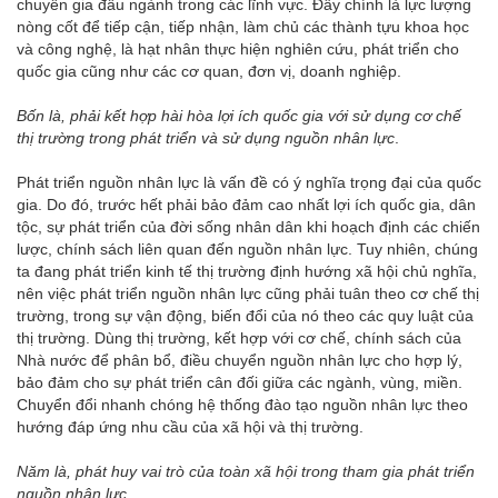
chuyên gia đầu ngành trong các lĩnh vực. Đây chính là lực lượng
nòng cốt để tiếp cận, tiếp nhận, làm chủ các thành tựu khoa học
và công nghệ, là hạt nhân thực hiện nghiên cứu, phát triển cho
quốc gia cũng như các cơ quan, đơn vị, doanh nghiệp.
Bốn là, phải kết hợp hài hòa lợi ích quốc gia với sử dụng cơ chế
thị trường trong phát triển và sử dụng nguồn nhân lực
.
Phát triển nguồn nhân lực là vấn đề có ý nghĩa trọng đại của quốc
gia. Do đó, trước hết phải bảo đảm cao nhất lợi ích quốc gia, dân
tộc, sự phát triển của đời sống nhân dân khi hoạch định các chiến
lược, chính sách liên quan đến nguồn nhân lực. Tuy nhiên, chúng
ta đang phát triển kinh tế thị trường định hướng xã hội chủ nghĩa,
nên việc phát triển nguồn nhân lực cũng phải tuân theo cơ chế thị
trường, trong sự vận động, biến đổi của nó theo các quy luật của
thị trường. Dùng thị trường, kết hợp với cơ chế, chính sách của
Nhà nước để phân bổ, điều chuyển nguồn nhân lực cho hợp lý,
bảo đảm cho sự phát triển cân đối giữa các ngành, vùng, miền.
Chuyển đổi nhanh chóng hệ thống đào tạo nguồn nhân lực theo
hướng đáp ứng nhu cầu của xã hội và thị trường.
Năm là, phát huy vai trò của toàn xã hội trong tham gia phát triển
nguồn nhân lực.