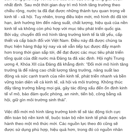
nhất định. Sau một thời gian duy trì mô hình tăng trưởng theo
chiều rộng, nước ta đã đạt được những thành tựu quan trọng về
kinh tế - xã hội. Tuy nhiên, trong điều kiện mới, mô hình đó đã tới
hạn, ảnh hưởng lớn đến năng suất, chất lượng, hiệu quả của nền
kinh tế và không còn phù hợp với mục tiêu phát triển quốc gia.
Bởi vậy, chuyển đổi mô hình tăng trưởng kinh tế là tất yếu, cấp
thiết và cấp bách đối với Việt Nam. Điều này đã được chúng ta
thực hiện hàng thập kỷ nay và sẽ vẫn tiếp tục được đẩy mạnh
hơn trong thời gian sắp tới, để đạt được các mục tiêu phát triển
tổng quát của đất nước mà Đảng ta đã xác định. Hội nghị Trung
ương 4, Khóa XII của Đảng đã khẳng định: “Đổi mới mô hình tăng
trưởng là để nâng cao chất lượng tăng trưởng, năng suất lao
động và sức cạnh tranh của nền kinh tế, phát triển nhanh và bền
vững toàn diện về cả kinh tế, xã hội và môi trường. Không thúc
đẩy tăng trưởng bằng mọi giá, gây tác động xấu đến ổn định kinh
tế vĩ mô, bảo đảm quốc phòng, an ninh, tiến bộ, công bằng xã
hội, giữ gìn môi trường sinh thái”.
Việc đổi mới mô hình tăng trưởng kinh tế sẽ tác động tích cực
đến toàn bộ nền kinh tế, buộc toàn bộ nền kinh tế phải được vận
hành theo một mô thức mới. Các nguồn lực theo đó cũng sẽ
được sử dụng phù hợp, hiệu quả hơn, trong đó có nguồn nhân