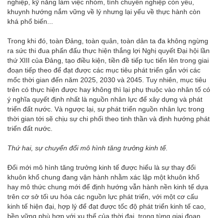
nghiệp, kỹ năng làm việc nhóm, tính chuyên nghiệp còn yếu,
khuynh hướng nắm vững về lý nhưng lại yếu về thực hành còn
khá phổ biến...
Trong khi đó, toàn Đảng, toàn quân, toàn dân ta đa không ngừng
ra sức thi đua phấn đấu thực hiện thắng lợi Nghị quyết Đại hội lần
thứ XIII của Đảng, tạo điều kiện, tiền đề tiếp tục tiến lên trong giai
đoạn tiếp theo để đạt được các mục tiêu phát triển gắn với các
mốc thời gian đến năm 2025, 2030 và 2045. Tuy nhiên, mục tiêu
trên có thực hiện được hay không thì lại phụ thuộc vào nhân tố có
ý nghĩa quyết định nhất là nguồn nhân lực để xây dựng và phát
triển đất nước. Và ngược lại, sự phát triển nguồn nhân lực trong
thời gian tới sẽ chịu sự chi phối theo tinh thần và định hướng phát
triển đất nước.
Thứ hai, sự chuyển đổi mô hình tăng trưởng kinh tế.
Đổi mới mô hình tăng trưởng kinh tế được hiểu là sự thay đổi
khuôn khổ chung đang vận hành nhằm xác lập một khuôn khổ
hay mô thức chung mới để định hướng vẫn hành nền kinh tế dựa
trên cơ sở tối ưu hóa các nguồn lực phát triển, với một cơ cấu
kinh tế hiện đại, hợp lý để đạt được tốc độ phát triển kinh tế cao,
bền vững phù hợp với xu thế của thời đại, trong từng giai đoạn