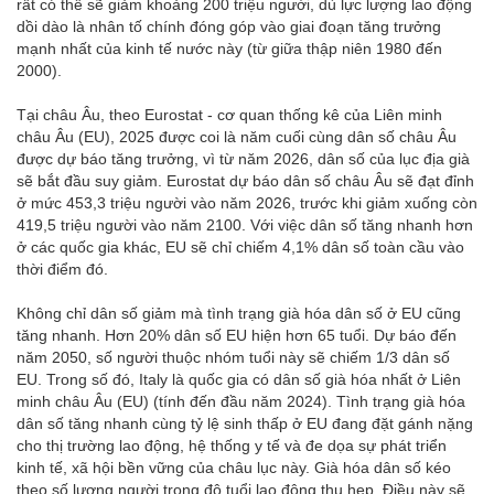
rất có thể sẽ giảm khoảng 200 triệu người, dù lực lượng lao động
dồi dào là nhân tố chính đóng góp vào giai đoạn tăng trưởng
mạnh nhất của kinh tế nước này (từ giữa thập niên 1980 đến
2000).
Tại châu Âu, theo Eurostat - cơ quan thống kê của Liên minh
châu Âu (EU), 2025 được coi là năm cuối cùng dân số châu Âu
được dự báo tăng trưởng, vì từ năm 2026, dân số của lục địa già
sẽ bắt đầu suy giảm. Eurostat dự báo dân số châu Âu sẽ đạt đỉnh
ở mức 453,3 triệu người vào năm 2026, trước khi giảm xuống còn
419,5 triệu người vào năm 2100. Với việc dân số tăng nhanh hơn
ở các quốc gia khác, EU sẽ chỉ chiếm 4,1% dân số toàn cầu vào
thời điểm đó.
Không chỉ dân số giảm mà tình trạng già hóa dân số ở EU cũng
tăng nhanh. Hơn 20% dân số EU hiện hơn 65 tuổi. Dự báo đến
năm 2050, số người thuộc nhóm tuổi này sẽ chiếm 1/3 dân số
EU. Trong số đó, Italy là quốc gia có dân số già hóa nhất ở Liên
minh châu Âu (EU) (tính đến đầu năm 2024). Tình trạng già hóa
dân số tăng nhanh cùng tỷ lệ sinh thấp ở EU đang đặt gánh nặng
cho thị trường lao động, hệ thống y tế và đe dọa sự phát triển
kinh tế, xã hội bền vững của châu lục này. Già hóa dân số kéo
theo số lượng người trong độ tuổi lao động thu hẹp. Điều này sẽ