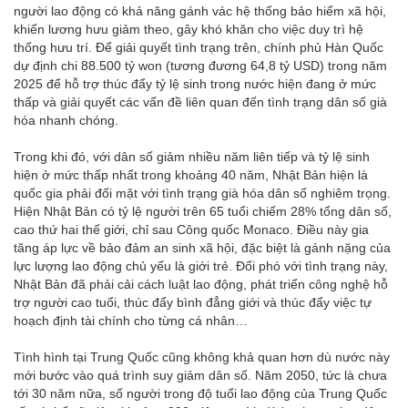
người lao động có khả năng gánh vác hệ thống bảo hiểm xã hội,
khiến lương hưu giảm theo, gây khó khăn cho việc duy trì hệ
thống hưu trí. Để giải quyết tình trạng trên, chính phủ Hàn Quốc
dự định chi 88.500 tỷ won (tương đương 64,8 tỷ USD) trong năm
2025 để hỗ trợ thúc đẩy tỷ lệ sinh trong nước hiện đang ở mức
thấp và giải quyết các vấn đề liên quan đến tình trạng dân số già
hóa nhanh chóng.
Trong khi đó, với dân số giảm nhiều năm liên tiếp và tỷ lệ sinh
hiện ở mức thấp nhất trong khoảng 40 năm, Nhật Bản hiện là
quốc gia phải đối mặt với tình trạng già hóa dân số nghiêm trọng.
Hiện Nhật Bản có tỷ lệ người trên 65 tuổi chiếm 28% tổng dân số,
cao thứ hai thế giới, chỉ sau Công quốc Monaco. Điều này gia
tăng áp lực về bảo đảm an sinh xã hội, đặc biệt là gánh nặng của
lực lượng lao động chủ yếu là giới trẻ. Đối phó với tình trạng này,
Nhật Bản đã phải cải cách luật lao động, phát triển công nghệ hỗ
trợ người cao tuổi, thúc đẩy bình đẳng giới và thúc đẩy việc tự
hoạch định tài chính cho từng cá nhân…
Tình hình tại Trung Quốc cũng không khả quan hơn dù nước này
mới bước vào quá trình suy giảm dân số. Năm 2050, tức là chưa
tới 30 năm nữa, số người trong độ tuổi lao động của Trung Quốc