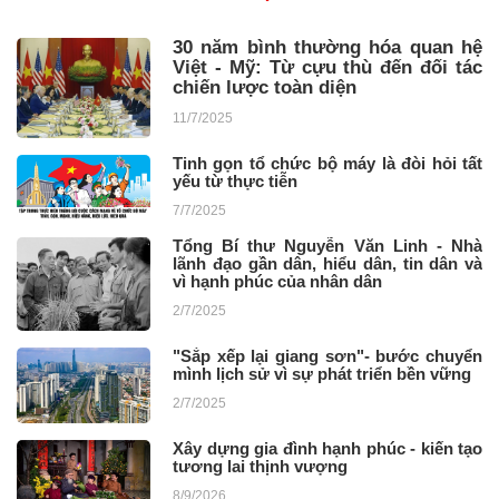
30 năm bình thường hóa quan hệ
Việt - Mỹ: Từ cựu thù đến đối tác
chiến lược toàn diện
11/7/2025
Tinh gọn tổ chức bộ máy là đòi hỏi tất
yếu từ thực tiễn
7/7/2025
Tổng Bí thư Nguyễn Văn Linh - Nhà
lãnh đạo gần dân, hiểu dân, tin dân và
vì hạnh phúc của nhân dân
2/7/2025
"Sắp xếp lại giang sơn"- bước chuyển
mình lịch sử vì sự phát triển bền vững
2/7/2025
Xây dựng gia đình hạnh phúc - kiến tạo
tương lai thịnh vượng
8/9/2026