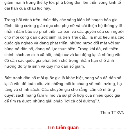
giảm mạnh trong thế kỷ tới, phủ bóng đen lên triển vọng kinh tế
dài hạn của châu lục này.
Trong bối cảnh trên, thúc đẩy các sáng kiến kế hoạch hóa gia
đình, tăng cường giáo dục cho phụ nữ và cải thiện hệ thống y tế
nhằm đảm bảo sự phát triển cơ bản và các quyền của con người
cho mọi công dân được sinh ra trên Trái đất... là mục tiêu mà các
quốc gia nghèo và đang phát triển, những nước đối mặt với sự
bùng nổ dân số, đang nỗ lực thực hiện. Trong khi đó, cải thiện
chính sách an sinh xã hội, nhập cư và lao động lại là những vấn
đề cần các quốc gia phát triển chú trọng nhằm hạn chế ảnh
hưởng do tỷ lệ sinh và quy mô dân số giảm.
Bức tranh dân số mỗi quốc gia là khác biệt, song vấn đề dân số
lại là vấn đề toàn cầu với những mối lo chung về môi trường, hạ
tầng và chính sách. Các chuyên gia cho rằng, cần có những
quyết sách mang tầm vĩ mô và sự phối hợp của nhiều quốc gia
để tìm ra được những giải pháp "lợi cả đôi đường"./.
Theo TTXVN
Tin Liên quan