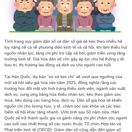
Tình trạng suy giảm dân số và dân số già sẽ kéo theo nhiều hệ
lụy nặng nề cả về phương diện kinh tế và xã hội, khi làm thiếu hụt
nguồn nhân lực, tăng chi phí trợ cấp xã hội, giảm triển vọng tăng
trưởng kinh tế. Già hóa dân số còn gây áp lực cho hệ thống y tế,
hưu trí, thị trường lao động và dịch vụ cho người cao tuổi.
Tại Hàn Quốc, dự báo "xứ sở kim chi" sẽ vượt qua ngưỡng của
một xã hội siêu già hóa vào năm 2025, đồng nghĩa rằng các
trường học đối mặt với tình trạng thiếu sinh viên, ngành sản xuất,
dịch vụ, cung ứng hàng hóa thiếu nhân lực, kéo theo giảm sức
mua, tiêu dùng các hàng hóa, dịch vụ. Dân số già hóa sẽ khiến
nguồn chi cho lương hưu, y tế, chăm sóc sức khỏe và các bảo
hiểm xã hội khác tăng nhanh. Ước tính sau 50 năm nữa, Hàn
Quốc sẽ trở thành quốc gia có gánh nặng chi phí chăm sóc người
cao tuổi cao nhất trong số các nước thuộc Tổ chức Hợp tác và
Phát triển kinh tế (OECD). Giảm dân số cũng dẫn đến giảm số