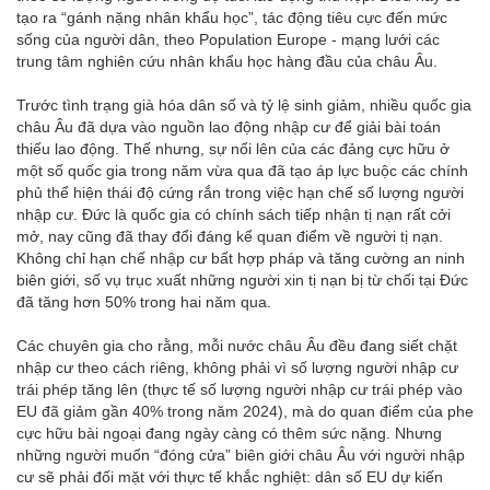
tạo ra “gánh nặng nhân khẩu học”, tác động tiêu cực đến mức
sống của người dân, theo Population Europe - mạng lưới các
trung tâm nghiên cứu nhân khẩu học hàng đầu của châu Âu.
Trước tình trạng già hóa dân số và tỷ lệ sinh giảm, nhiều quốc gia
châu Âu đã dựa vào nguồn lao động nhập cư để giải bài toán
thiếu lao động. Thế nhưng, sự nổi lên của các đảng cực hữu ở
một số quốc gia trong năm vừa qua đã tạo áp lực buộc các chính
phủ thể hiện thái độ cứng rắn trong việc hạn chế số lượng người
nhập cư. Đức là quốc gia có chính sách tiếp nhận tị nạn rất cởi
mở, nay cũng đã thay đổi đáng kể quan điểm về người tị nạn.
Không chỉ hạn chế nhập cư bất hợp pháp và tăng cường an ninh
biên giới, số vụ trục xuất những người xin tị nạn bị từ chối tại Đức
đã tăng hơn 50% trong hai năm qua.
Các chuyên gia cho rằng, mỗi nước châu Âu đều đang siết chặt
nhập cư theo cách riêng, không phải vì số lượng người nhập cư
trái phép tăng lên (thực tế số lượng người nhập cư trái phép vào
EU đã giảm gần 40% trong năm 2024), mà do quan điểm của phe
cực hữu bài ngoại đang ngày càng có thêm sức nặng. Nhưng
những người muốn “đóng cửa” biên giới châu Âu với người nhập
cư sẽ phải đối mặt với thực tế khắc nghiệt: dân số EU dự kiến