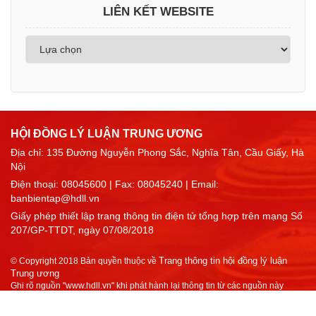
LIÊN KẾT WEBSITE
HỘI ĐỒNG LÝ LUẬN TRUNG ƯƠNG
Địa chỉ: 135 Đường Nguyễn Phong Sắc, Nghĩa Tân, Cầu Giấy, Hà
Nội
Điện thoại:
08045600
| Fax: 08045240 | Email:
banbientap@hdll.vn
Giấy phép thiết lập trang thông tin điện tử tổng hợp trên mạng Số
207/GP-TTDT, ngày 07/08/2018
Trang thông tin hội đồng lý luận
© Copyright 2018 Bản quyền thuộc về
Trung ương
Ghi rõ nguồn "www.hdll.vn" khi phát hành lại thông tin từ các nguồn này
Thiết kế website trang thông tin điện tử
BICWeb.vn™
bởi