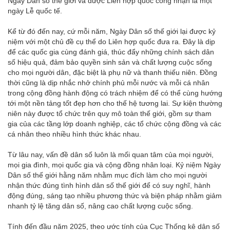
Ngày Dân số thế giới và được Liên hợp quốc công nhận là một
ngày Lễ quốc tế.
Kể từ đó đến nay, cứ mỗi năm, Ngày Dân số thế giới lại được kỷ
niệm với một chủ đề cụ thể do Liên hợp quốc đưa ra. Đây là dịp
để các quốc gia cùng đánh giá, thúc đẩy những chính sách dân
số hiệu quả, đảm bảo quyền sinh sản và chất lượng cuộc sống
cho mọi người dân, đặc biệt là phụ nữ và thanh thiếu niên. Đồng
thời cũng là dịp nhắc nhở chính phủ mỗi nước và mỗi cá nhân
trong cộng đồng hành động có trách nhiệm để có thể cùng hướng
tới một nền tảng tốt đẹp hơn cho thế hệ tương lai. Sự kiện thường
niên này được tổ chức trên quy mô toàn thế giới, gồm sự tham
gia của các tầng lớp doanh nghiệp, các tổ chức cộng đồng và các
cá nhân theo nhiều hình thức khác nhau.
Từ lâu nay, vấn đề dân số luôn là mối quan tâm của mọi người,
mọi gia đình, mọi quốc gia và cộng đồng nhân loại. Kỷ niệm Ngày
Dân số thế giới hằng năm nhằm mục đích làm cho mọi người
nhận thức đúng tình hình dân số thế giới để có suy nghĩ, hành
động đúng, sáng tạo nhiều phương thức và biện pháp nhằm giảm
nhanh tỷ lệ tăng dân số, nâng cao chất lượng cuộc sống.
Tính đến đầu năm 2025, theo ước tính của Cục Thống kê dân số