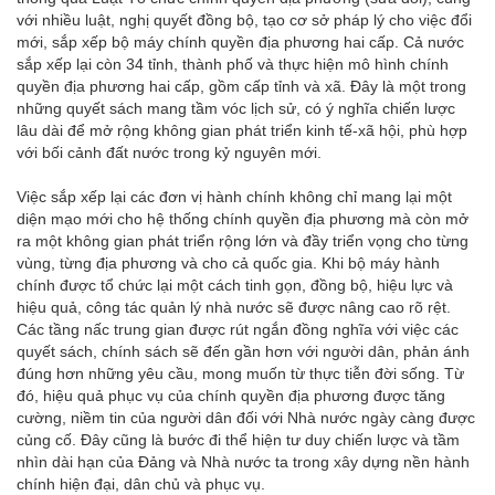
với nhiều luật, nghị quyết đồng bộ, tạo cơ sở pháp lý cho việc đổi
mới, sắp xếp bộ máy chính quyền địa phương hai cấp. Cả nước
sắp xếp lại còn 34 tỉnh, thành phố và thực hiện mô hình chính
quyền địa phương hai cấp, gồm cấp tỉnh và xã. Đây là một trong
những quyết sách mang tầm vóc lịch sử, có ý nghĩa chiến lược
lâu dài để mở rộng không gian phát triển kinh tế-xã hội, phù hợp
với bối cảnh đất nước trong kỷ nguyên mới.
Việc sắp xếp lại các đơn vị hành chính không chỉ mang lại một
diện mạo mới cho hệ thống chính quyền địa phương mà còn mở
ra một không gian phát triển rộng lớn và đầy triển vọng cho từng
vùng, từng địa phương và cho cả quốc gia. Khi bộ máy hành
chính được tổ chức lại một cách tinh gọn, đồng bộ, hiệu lực và
hiệu quả, công tác quản lý nhà nước sẽ được nâng cao rõ rệt.
Các tầng nấc trung gian được rút ngắn đồng nghĩa với việc các
quyết sách, chính sách sẽ đến gần hơn với người dân, phản ánh
đúng hơn những yêu cầu, mong muốn từ thực tiễn đời sống. Từ
đó, hiệu quả phục vụ của chính quyền địa phương được tăng
cường, niềm tin của người dân đối với Nhà nước ngày càng được
củng cố. Đây cũng là bước đi thể hiện tư duy chiến lược và tầm
nhìn dài hạn của Đảng và Nhà nước ta trong xây dựng nền hành
chính hiện đại, dân chủ và phục vụ.