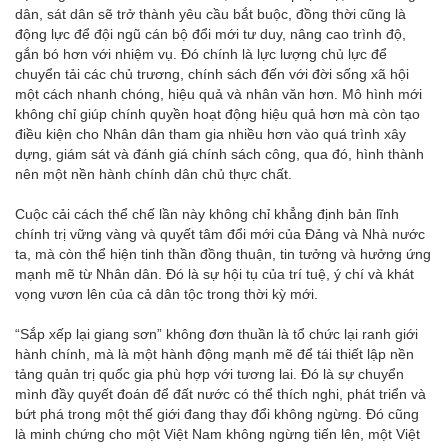
dân, sát dân sẽ trở thành yêu cầu bắt buộc, đồng thời cũng là
động lực để đội ngũ cán bộ đổi mới tư duy, nâng cao trình độ,
gắn bó hơn với nhiệm vụ. Đó chính là lực lượng chủ lực để
chuyển tải các chủ trương, chính sách đến với đời sống xã hội
một cách nhanh chóng, hiệu quả và nhân văn hơn. Mô hình mới
không chỉ giúp chính quyền hoạt động hiệu quả hơn mà còn tạo
điều kiện cho Nhân dân tham gia nhiều hơn vào quá trình xây
dựng, giám sát và đánh giá chính sách công, qua đó, hình thành
nên một nền hành chính dân chủ thực chất.
Cuộc cải cách thể chế lần này không chỉ khẳng định bản lĩnh
chính trị vững vàng và quyết tâm đổi mới của Đảng và Nhà nước
ta, mà còn thể hiện tinh thần đồng thuận, tin tưởng và hưởng ứng
mạnh mẽ từ Nhân dân. Đó là sự hội tụ của trí tuệ, ý chí và khát
vọng vươn lên của cả dân tộc trong thời kỳ mới.
“Sắp xếp lại giang sơn” không đơn thuần là tổ chức lại ranh giới
hành chính, mà là một hành động mạnh mẽ để tái thiết lập nền
tảng quản trị quốc gia phù hợp với tương lai. Đó là sự chuyển
mình đầy quyết đoán để đất nước có thể thích nghi, phát triển và
bứt phá trong một thế giới đang thay đổi không ngừng. Đó cũng
là minh chứng cho một Việt Nam không ngừng tiến lên, một Việt