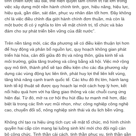
tính chiến lược lâu dài, thể hiện quyết tâm chính trị rất lớn trong
việc xây dựng một nền hành chính tinh, gọn, hiệu năng, hiệu lực,
hiệu quả, gần dân, sát dân, phục vụ nhân dân tốt hơn. Đây không
chỉ là việc điều chỉnh địa giới hành chính đơn thuần, mà còn là
một bước đi có ý nghĩa to lớn về mặt chính trị, tổ chức và bảo
đảm cho sự phát triển bền vững của đất nước”.
Trên nền tảng mới, các địa phương sẽ có điều kiện thuận lợi hơn
để huy động và phân bổ nguồn lực, quy hoạch không gian phát
triển hài hòa, cân đối giữa đô thị và nông thôn, giữa kinh tế và
môi trường, giữa tăng trưởng và công bằng xã hội. Việc mở rộng
quy mô tỉnh, thành phố sẽ tạo điều kiện cho các địa phương xây
dựng các vùng động lực liên tỉnh, phát huy lợi thế liên kết vùng,
tăng khả năng cạnh tranh quốc tế. Các khu đô thị lớn, hành lang
kinh tế-kỹ thuật sẽ được quy hoạch lại một cách hợp lý hơn, kết
nối hiệu quả hơn với hạ tầng giao thông và các chuỗi cung ứng
hiện đại. Từ đó, mở ra cơ hội thu hút đầu tư mạnh mẽ hơn, đặc
biệt là trong các lĩnh vực mũi nhọn, như: công nghiệp công nghệ
cao, chuyển đổi số, nông nghiệp sinh thái và du lịch bền vững.
Không chỉ tạo ra hiệu ứng tích cực về mặt tổ chức, mô hình chính
quyền hai cấp còn mang lại luồng sinh khí mới cho đội ngũ cán
bộ công chức. Tinh thần cải cách, tinh thần phục vụ, tinh thần gần