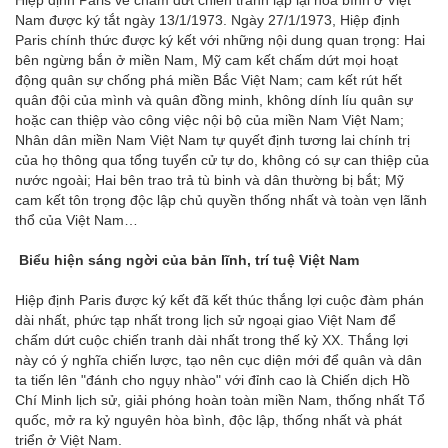
Nam được ký tắt ngày 13/1/1973. Ngày 27/1/1973, Hiệp định
Paris chính thức được ký kết với những nội dung quan trọng: Hai
bên ngừng bắn ở miền Nam, Mỹ cam kết chấm dứt mọi hoạt
động quân sự chống phá miền Bắc Việt Nam; cam kết rút hết
quân đội của mình và quân đồng minh, không dính líu quân sự
hoặc can thiệp vào công việc nội bộ của miền Nam Việt Nam;
Nhân dân miền Nam Việt Nam tự quyết định tương lai chính trị
của họ thông qua tổng tuyển cử tự do, không có sự can thiệp của
nước ngoài; Hai bên trao trả tù binh và dân thường bị bắt; Mỹ
cam kết tôn trọng độc lập chủ quyền thống nhất và toàn vẹn lãnh
thổ của Việt Nam…
Biểu hiện sáng ngời của bản lĩnh, trí tuệ Việt Nam
Hiệp định Paris được ký kết đã kết thúc thắng lợi cuộc đàm phán
dài nhất, phức tạp nhất trong lịch sử ngoại giao Việt Nam để
chấm dứt cuộc chiến tranh dài nhất trong thế kỷ XX. Thắng lợi
này có ý nghĩa chiến lược, tạo nên cục diện mới để quân và dân
ta tiến lên "đánh cho ngụy nhào" với đỉnh cao là Chiến dịch Hồ
Chí Minh lịch sử, giải phóng hoàn toàn miền Nam, thống nhất Tổ
quốc, mở ra kỷ nguyên hòa bình, độc lập, thống nhất và phát
triển ở Việt Nam.