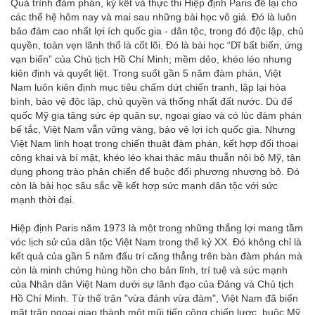
Quá trình đàm phán, ký kết và thực thi Hiệp định Paris để lại cho
các thế hệ hôm nay và mai sau những bài học vô giá. Đó là luôn
bảo đảm cao nhất lợi ích quốc gia - dân tộc, trong đó độc lập, chủ
quyền, toàn vẹn lãnh thổ là cốt lõi. Đó là bài học “Dĩ bất biến, ứng
vạn biến” của Chủ tịch Hồ Chí Minh; mềm dẻo, khéo léo nhưng
kiên định và quyết liệt. Trong suốt gần 5 năm đàm phán, Việt
Nam luôn kiên định mục tiêu chấm dứt chiến tranh, lập lại hòa
bình, bảo vệ độc lập, chủ quyền và thống nhất đất nước. Dù đế
quốc Mỹ gia tăng sức ép quân sự, ngoại giao và có lúc đàm phán
bế tắc, Việt Nam vẫn vững vàng, bảo vệ lợi ích quốc gia. Nhưng
Việt Nam linh hoạt trong chiến thuật đàm phán, kết hợp đối thoại
công khai và bí mật, khéo léo khai thác mâu thuẫn nội bộ Mỹ, tận
dụng phong trào phản chiến để buộc đối phương nhượng bộ. Đó
còn là bài học sâu sắc về kết hợp sức mạnh dân tộc với sức
mạnh thời đại.
Hiệp định Paris năm 1973 là một trong những thắng lợi mang tầm
vóc lịch sử của dân tộc Việt Nam trong thế kỷ XX. Đó không chỉ là
kết quả của gần 5 năm đấu trí căng thẳng trên bàn đàm phán mà
còn là minh chứng hùng hồn cho bản lĩnh, trí tuệ và sức mạnh
của Nhân dân Việt Nam dưới sự lãnh đạo của Đảng và Chủ tịch
Hồ Chí Minh. Từ thế trận "vừa đánh vừa đàm", Việt Nam đã biến
mặt trận ngoại giao thành một mũi tiến công chiến lược, buộc Mỹ