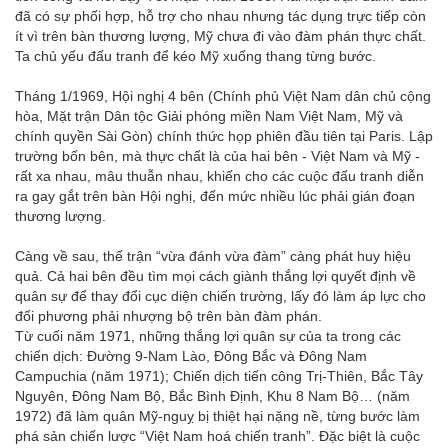
đã có sự phối hợp, hỗ trợ cho nhau nhưng tác dụng trực tiếp còn
ít vì trên bàn thương lượng, Mỹ chưa đi vào đàm phán thực chất.
Ta chủ yếu đấu tranh để kéo Mỹ xuống thang từng bước.
Tháng 1/1969, Hội nghị 4 bên (Chính phủ Việt Nam dân chủ cộng
hòa, Mặt trận Dân tộc Giải phóng miền Nam Việt Nam, Mỹ và
chính quyền Sài Gòn) chính thức họp phiên đầu tiên tại Paris. Lập
trường bốn bên, mà thực chất là của hai bên - Việt Nam và Mỹ -
rất xa nhau, mâu thuẫn nhau, khiến cho các cuộc đấu tranh diễn
ra gay gắt trên bàn Hội nghị, đến mức nhiều lúc phải gián đoạn
thương lượng.
Càng về sau, thế trận “vừa đánh vừa đàm” càng phát huy hiệu
quả. Cả hai bên đều tìm mọi cách giành thắng lợi quyết định về
quân sự để thay đổi cục diện chiến trường, lấy đó làm áp lực cho
đối phương phải nhượng bộ trên bàn đàm phán.
Từ cuối năm 1971, những thắng lợi quân sự của ta trong các
chiến dịch: Đường 9-Nam Lào, Đông Bắc và Đông Nam
Campuchia (năm 1971); Chiến dịch tiến công Trị-Thiên, Bắc Tây
Nguyên, Đông Nam Bộ, Bắc Bình Định, Khu 8 Nam Bộ… (năm
1972) đã làm quân Mỹ-nguỵ bị thiệt hại nặng nề, từng bước làm
phá sản chiến lược “Việt Nam hoá chiến tranh”. Đặc biệt là cuộc