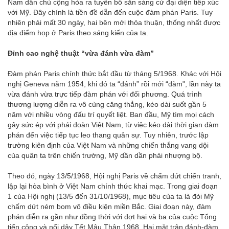
Nam dân chủ cộng hòa ra tuyên bố sẵn sàng cử đại diện tiếp xúc
với Mỹ. Đây chính là tiền đề dẫn đến cuộc đàm phán Paris. Tuy
nhiên phải mất 30 ngày, hai bên mới thỏa thuận, thống nhất được
địa điểm họp ở Paris theo sáng kiến của ta.
Đỉnh cao nghệ thuật “vừa đánh vừa đàm”
Đàm phán Paris chính thức bắt đầu từ tháng 5/1968. Khác với Hội
nghị Geneva năm 1954, khi đó ta “đánh” rồi mới “đàm", lần này ta
vừa đánh vừa trực tiếp đàm phán với đối phương. Quá trình
thương lượng diễn ra vô cùng căng thẳng, kéo dài suốt gần 5
năm với nhiều vòng đấu trí quyết liệt. Ban đầu, Mỹ tìm mọi cách
gây sức ép với phái đoàn Việt Nam, từ việc kéo dài thời gian đàm
phán đến việc tiếp tục leo thang quân sự. Tuy nhiên, trước lập
trường kiên định của Việt Nam và những chiến thắng vang dội
của quân ta trên chiến trường, Mỹ dần dần phải nhượng bộ.
Theo đó, ngày 13/5/1968, Hội nghị Paris về chấm dứt chiến tranh,
lập lại hòa bình ở Việt Nam chính thức khai mạc. Trong giai đoạn
1 của Hội nghị (13/5 đến 31/10/1968), mục tiêu của ta là đòi Mỹ
chấm dứt ném bom vô điều kiện miền Bắc. Giai đoạn này, đàm
phán diễn ra gần như đồng thời với đợt hai và ba của cuộc Tổng
tiến công và nổi dậy Tết Mậu Thân 1968. Hai mặt trận đánh-đàm