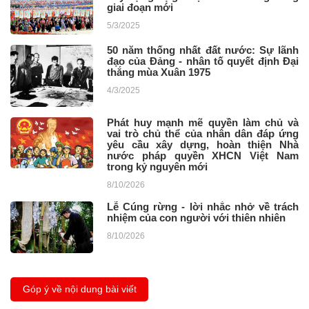
giai đoạn mới
5/3/2025
50 năm thống nhất đất nước: Sự lãnh
đạo của Đảng - nhân tố quyết định Đại
thắng mùa Xuân 1975
4/3/2025
Phát huy mạnh mẽ quyền làm chủ và
vai trò chủ thể của nhân dân đáp ứng
yêu cầu xây dựng, hoàn thiện Nhà
nước pháp quyền XHCN Việt Nam
trong kỷ nguyên mới
8/10/2026
Lễ Cúng rừng - lời nhắc nhở về trách
nhiệm của con người với thiên nhiên
8/10/2026
Góp ý về nội dung bài viết