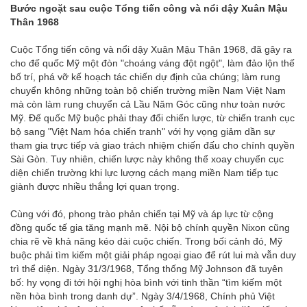
Bước ngoặt sau cuộc Tổng tiến công và nổi dậy Xuân Mậu
Thân 1968
Cuộc Tổng tiến công và nổi dậy Xuân Mậu Thân 1968, đã gây ra
cho đế quốc Mỹ một đòn "choáng váng đột ngột", làm đảo lộn thế
bố trí, phá vỡ kế hoạch tác chiến dự định của chúng; làm rung
chuyển không những toàn bộ chiến trường miền Nam Việt Nam
mà còn làm rung chuyển cả Lầu Năm Góc cũng như toàn nước
Mỹ. Đế quốc Mỹ buộc phải thay đổi chiến lược, từ chiến tranh cục
bộ sang "Việt Nam hóa chiến tranh" với hy vọng giảm dần sự
tham gia trực tiếp và giao trách nhiệm chiến đấu cho chính quyền
Sài Gòn. Tuy nhiên, chiến lược này không thể xoay chuyển cục
diện chiến trường khi lực lượng cách mạng miền Nam tiếp tục
giành được nhiều thắng lợi quan trọng.
Cùng với đó, phong trào phản chiến tại Mỹ và áp lực từ cộng
đồng quốc tế gia tăng mạnh mẽ. Nội bộ chính quyền Nixon cũng
chia rẽ về khả năng kéo dài cuộc chiến. Trong bối cảnh đó, Mỹ
buộc phải tìm kiếm một giải pháp ngoại giao để rút lui mà vẫn duy
trì thể diện. Ngày 31/3/1968, Tổng thống Mỹ Johnson đã tuyên
bố: hy vọng đi tới hội nghị hòa bình với tinh thần “tìm kiếm một
nền hòa bình trong danh dự”. Ngày 3/4/1968, Chính phủ Việt