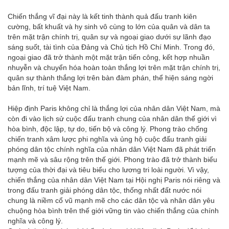
Chiến thắng vĩ đại này là kết tinh thành quả đấu tranh kiên
cường, bất khuất và hy sinh vô cùng to lớn của quân và dân ta
trên mặt trận chính trị, quân sự và ngoại giao dưới sự lãnh đạo
sáng suốt, tài tình của Đảng và Chủ tịch Hồ Chí Minh. Trong đó,
ngoại giao đã trở thành một mặt trận tiến công, kết hợp nhuần
nhuyễn và chuyển hóa hoàn toàn thắng lợi trên mặt trận chính trị,
quân sự thành thắng lợi trên bàn đàm phán, thể hiện sáng ngời
bản lĩnh, trí tuệ Việt Nam.
Hiệp định Paris không chỉ là thắng lợi của nhân dân Việt Nam, mà
còn đi vào lịch sử cuộc đấu tranh chung của nhân dân thế giới vì
hòa bình, độc lập, tự do, tiến bộ và công lý. Phong trào chống
chiến tranh xâm lược phi nghĩa và ủng hộ cuộc đấu tranh giải
phóng dân tộc chính nghĩa của nhân dân Việt Nam đã phát triển
mạnh mẽ và sâu rộng trên thế giới. Phong trào đã trở thành biểu
tượng của thời đại và tiêu biểu cho lương tri loài người. Vì vậy,
chiến thắng của nhân dân Việt Nam tại Hội nghị Paris nói riêng và
trong đấu tranh giải phóng dân tộc, thống nhất đất nước nói
chung là niềm cổ vũ mạnh mẽ cho các dân tộc và nhân dân yêu
chuộng hòa bình trên thế giới vững tin vào chiến thắng của chính
nghĩa và công lý.