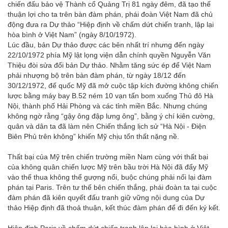
chiến đấu bảo vệ Thành cổ Quảng Trị 81 ngày đêm, đã tạo thế
thuận lợi cho ta trên bàn đàm phán, phái đoàn Việt Nam đã chủ
động đưa ra Dự thảo “Hiệp định về chấm dứt chiến tranh, lập lại
hòa bình ở Việt Nam” (ngày 8/10/1972).
Lúc đầu, bản Dự thảo được các bên nhất trí nhưng đến ngày
22/10/1972 phía Mỹ lật lọng viện dẫn chính quyền Nguyễn Văn
Thiệu đòi sửa đổi bản Dự thảo. Nhằm tăng sức ép để Việt Nam
phải nhượng bộ trên bàn đàm phán, từ ngày 18/12 đến
30/12/1972, đế quốc Mỹ đã mở cuộc tập kích đường không chiến
lược bằng máy bay B.52 ném 10 vạn tấn bom xuống Thủ đô Hà
Nội, thành phố Hải Phòng và các tỉnh miền Bắc. Nhưng chúng
không ngờ rằng “gậy ông đập lưng ông”, bằng ý chí kiên cường,
quân và dân ta đã làm nên Chiến thắng lịch sử “Hà Nội - Điện
Biên Phủ trên không” khiến Mỹ chịu tổn thất nặng nề.
Thất bại của Mỹ trên chiến trường miền Nam cùng với thất bại
của không quân chiến lược Mỹ trên bầu trời Hà Nội đã đẩy Mỹ
vào thế thua không thể gượng nổi, buộc chúng phải nối lại đàm
phán tại Paris. Trên tư thế bên chiến thắng, phái đoàn ta tại cuộc
đàm phán đã kiên quyết đấu tranh giữ vững nội dung của Dự
thảo Hiệp định đã thoả thuận, kết thúc đàm phán để đi đến ký kết.
Hiệp định Paris về chấm dứt chiến tranh lập lại hòa bình ở Việt