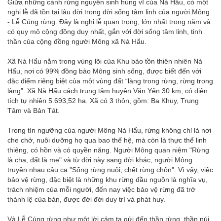
Giữa những cánh rừng nguyên sinh hùng vĩ của Nà Hẩu, có một
nghi lễ đã tồn tại lâu đời trong đời sống tâm linh của người Mông
- Lễ Cúng rừng. Đây là nghi lễ quan trọng, lớn nhất trong năm và
có quy mô cộng đồng duy nhất, gắn với đời sống tâm linh, tinh
thần của cộng đồng người Mông xã Nà Hẩu.
Xã Nà Hẩu nằm trong vùng lõi của Khu bảo tồn thiên nhiên Nà
Hẩu, nơi có 99% đồng bào Mông sinh sống, được biết đến với
đặc điểm riêng biệt của một vùng đất “làng trong rừng, rừng trong
làng”. Xã Nà Hẩu cách trung tâm huyện Văn Yên 30 km, có diện
tích tự nhiên 5.693,52 ha. Xã có 3 thôn, gồm: Ba Khuy, Trung
Tâm và Bản Tát.
Trong tín ngưỡng của người Mông Nà Hẩu, rừng không chỉ là nơi
che chở, nuôi dưỡng họ qua bao thế hệ, mà còn là thực thể linh
thiêng, có hồn và có quyền năng. Người Mông quan niệm "Rừng
là cha, đất là mẹ" và từ đời này sang đời khác, người Mông
truyền nhau câu ca "Sống rừng nuôi, chết rừng chôn". Vì vậy, việc
bảo vệ rừng, đặc biệt là những khu rừng đầu nguồn là nghĩa vụ,
trách nhiệm của mỗi người, đến nay việc bảo vệ rừng đã trở
thành lệ của bản, được đời đời duy trì và phát huy.
Và Lễ Cúng rừng như một lời cảm tạ gửi đến thần rừng, thần núi,