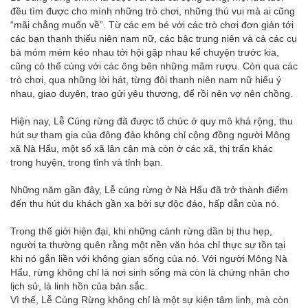
đều tìm được cho mình những trò chơi, những thú vui mà ai cũng
“mãi chẳng muốn về”. Từ các em bé với các trò chơi đơn giản tới
các bạn thanh thiếu niên nam nữ, các bậc trung niên và cả các cụ
bà móm mém kéo nhau tới hội gặp nhau kể chuyện trước kia,
cũng có thể cùng với các ông bên những mâm rượu. Còn qua các
trò chơi, qua những lời hát, từng đôi thanh niên nam nữ hiểu ý
nhau, giao duyên, trao gửi yêu thương, để rồi nên vợ nên chồng.
Hiện nay, Lễ Cúng rừng đã được tổ chức ở quy mô khá rộng, thu
hút sự tham gia của đông đảo không chỉ cộng đồng người Mông
xã Nà Hẩu, một số xã lân cận mà còn ở các xã, thị trấn khác
trong huyện, trong tỉnh và tỉnh bạn.
Những năm gần đây, Lễ cúng rừng ở Nà Hẩu đã trở thành điểm
đến thu hút du khách gần xa bởi sự độc đáo, hấp dẫn của nó.
Trong thế giới hiện đại, khi những cánh rừng dần bị thu hẹp,
người ta thường quên rằng một nền văn hóa chỉ thực sự tồn tại
khi nó gắn liền với không gian sống của nó. Với người Mông Nà
Hẩu, rừng không chỉ là nơi sinh sống mà còn là chứng nhân cho
lịch sử, là linh hồn của bản sắc.
Vì thế, Lễ Cúng Rừng không chỉ là một sự kiện tâm linh, mà còn