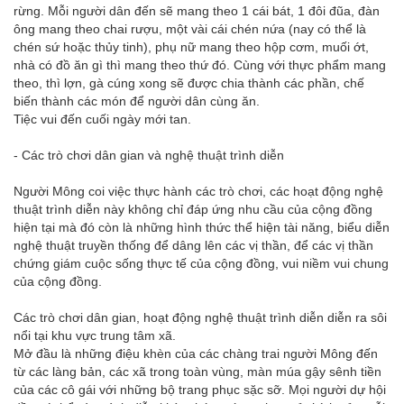
rừng. Mỗi người dân đến sẽ mang theo 1 cái bát, 1 đôi đũa, đàn
ông mang theo chai rượu, một vài cái chén nứa (nay có thể là
chén sứ hoặc thủy tinh), phụ nữ mang theo hộp cơm, muối ớt,
nhà có đồ ăn gì thì mang theo thứ đó. Cùng với thực phẩm mang
theo, thì lợn, gà cúng xong sẽ được chia thành các phần, chế
biến thành các món để người dân cùng ăn.
Tiệc vui đến cuối ngày mới tan.
- Các trò chơi dân gian và nghệ thuật trình diễn
Người Mông coi việc thực hành các trò chơi, các hoạt động nghệ
thuật trình diễn này không chỉ đáp ứng nhu cầu của cộng đồng
hiện tại mà đó còn là những hình thức thể hiện tài năng, biểu diễn
nghệ thuật truyền thống để dâng lên các vị thần, để các vị thần
chứng giám cuộc sống thực tế của cộng đồng, vui niềm vui chung
của cộng đồng.
Các trò chơi dân gian, hoạt động nghệ thuật trình diễn diễn ra sôi
nổi tại khu vực trung tâm xã.
Mở đầu là những điệu khèn của các chàng trai người Mông đến
từ các làng bản, các xã trong toàn vùng, màn múa gậy sênh tiền
của các cô gái với những bộ trang phục sặc sỡ. Mọi người dự hội