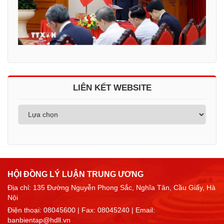
LIÊN KẾT WEBSITE
HỘI ĐỒNG LÝ LUẬN TRUNG ƯƠNG
Địa chỉ: 135 Đường Nguyễn Phong Sắc, Nghĩa Tân, Cầu Giấy, Hà
Nội
Điện thoại:
08045600
| Fax: 08045240 | Email:
banbientap@hdll.vn