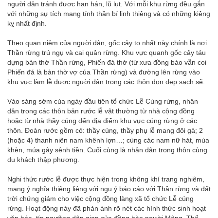
người dân tránh được hạn hán, lũ lụt. Với mỗi khu rừng đều gắn
với những sự tích mang tính thần bí linh thiêng và có những kiêng
kỵ nhất định.
Theo quan niệm của người dân, gốc cây to nhất này chính là nơi
Thần rừng trú ngụ và cai quản rừng. Khu vực quanh gốc cây táu
dựng bàn thờ Thần rừng, Phiến đá thờ (từ xưa đồng bào vẫn coi
Phiến đá là bàn thờ vợ của Thần rừng) và đường lên rừng vào
khu vực làm lễ được người dân trong các thôn dọn dẹp sạch sẽ.
Vào sáng sớm của ngày đầu tiên tổ chức Lễ Cúng rừng, nhân
dân trong các thôn bản rước lễ vật thường từ nhà cộng đồng
hoặc từ nhà thầy cúng đến địa điểm khu vực cúng rừng ở các
thôn. Đoàn rước gồm có: thầy cúng, thầy phụ lễ mang đôi gà; 2
(hoặc 4) thanh niên nam khênh lợn…; cùng các nam nữ hát, múa
khèn, múa gậy sênh tiền. Cuối cùng là nhân dân trong thôn cùng
du khách thập phương.
Nghi thức rước lễ được thực hiện trong không khí trang nghiêm,
mang ý nghĩa thiêng liêng với ngụ ý báo cáo với Thần rừng và đất
trời chứng giám cho việc cộng đồng làng xã tổ chức Lễ cúng
rừng. Hoạt động này đã phản ánh rõ nét các hình thức sinh hoạt
văn hóa, tín ngưỡng dân gian của đồng bào người Mông. Thể