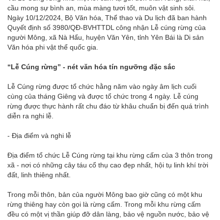
cầu mong sự bình an, mùa màng tươi tốt, muôn vật sinh sôi.
Ngày 10/12/2024, Bộ Văn hóa, Thể thao và Du lịch đã ban hành
Quyết định số 3980/QĐ-BVHTTDL công nhận Lễ cúng rừng của
người Mông, xã Nà Hẩu, huyện Văn Yên, tỉnh Yên Bái là Di sản
Văn hóa phi vật thể quốc gia.
“Lễ Cúng rừng” - nét văn hóa tín ngưỡng đặc sắc
Lễ Cúng rừng được tổ chức hằng năm vào ngày âm lịch cuối
cùng của tháng Giêng và được tổ chức trong 4 ngày. Lễ cúng
rừng được thực hành rất chu đáo từ khâu chuẩn bị đến quá trình
diễn ra nghi lễ.
- Địa điểm và nghi lễ
Địa điểm tổ chức Lễ Cúng rừng tại khu rừng cấm của 3 thôn trong
xã - nơi có những cây táu cổ thụ cao đẹp nhất, hội tụ linh khí trời
đất, linh thiêng nhất.
Trong mỗi thôn, bản của người Mông bao giờ cũng có một khu
rừng thiêng hay còn gọi là rừng cấm. Trong mỗi khu rừng cấm
đều có một vị thần giúp đỡ dân làng, bảo vệ nguồn nước, bảo vệ