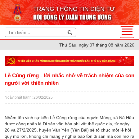
TRANG THÔNG TIN ĐIỆN TỬ
HỘI ĐỒNG LÝ LUẬN TRUNG ƯƠNG
Thứ Sáu, ngày 07 tháng 08 năm 2026
Lễ Cúng rừng - lời nhắc nhở về trách nhiệm của con
người với thiên nhiên
Ngày phát hành: 26/02/2025
Nhằm tôn vinh sự kiện Lễ Cúng rừng của người Mông, xã Nà Hẩu
được công nhận là Di sản văn hóa phi vật thể quốc gia, từ ngày
26 và 27/2/2025, huyện Văn Yên (Yên Bái) sẽ tổ chức một lễ hội
quy mô lớn, không chỉ mang ý nghĩa bảo tồn di sản mà còn mở ra