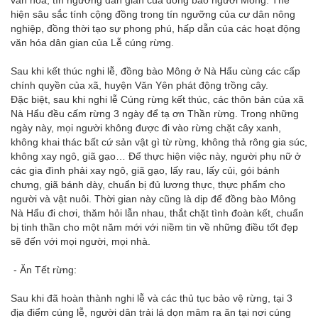
hiện sâu sắc tính cộng đồng trong tín ngưỡng của cư dân nông
nghiệp, đồng thời tạo sự phong phú, hấp dẫn của các hoạt động
văn hóa dân gian của Lễ cúng rừng.
Sau khi kết thúc nghi lễ, đồng bào Mông ở Nà Hẩu cùng các cấp
chính quyền của xã, huyện Văn Yên phát động trồng cây.
Đặc biệt, sau khi nghi lễ Cúng rừng kết thúc, các thôn bản của xã
Nà Hẩu đều cấm rừng 3 ngày để tạ ơn Thần rừng. Trong những
ngày này, mọi người không được đi vào rừng chặt cây xanh,
không khai thác bất cứ sản vật gì từ rừng, không thả rông gia súc,
không xay ngô, giã gạo… Để thực hiện việc này, người phụ nữ ở
các gia đình phải xay ngô, giã gạo, lấy rau, lấy củi, gói bánh
chưng, giã bánh dày, chuẩn bị đủ lương thực, thực phẩm cho
người và vật nuôi. Thời gian này cũng là dịp để đồng bào Mông
Nà Hẩu đi chơi, thăm hỏi lẫn nhau, thắt chặt tình đoàn kết, chuẩn
bị tinh thần cho một năm mới với niềm tin về những điều tốt đẹp
sẽ đến với mọi người, mọi nhà.
- Ăn Tết rừng:
Sau khi đã hoàn thành nghi lễ và các thủ tục bảo vệ rừng, tại 3
địa điểm cúng lễ, người dân trải lá dọn mâm ra ăn tại nơi cúng