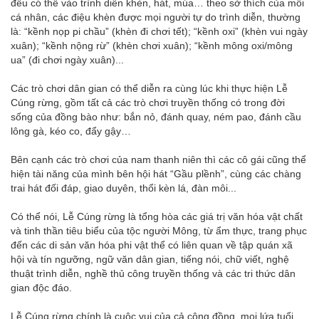
đều có thể vào trình diễn khèn, hát, múa… theo sở thích của mỗi
cá nhân, các điệu khèn được mọi người tự do trình diễn, thường
là: “kềnh nọp pi chầu” (khèn đi chơi tết); “kềnh oxi” (khèn vui ngày
xuân); “kềnh nộng rừ” (khèn chơi xuân); “kềnh mông oxi/mông
ua” (đi chơi ngày xuân)...
Các trò chơi dân gian có thể diễn ra cùng lúc khi thực hiện Lễ
Cúng rừng, gồm tất cả các trò chơi truyền thống có trong đời
sống của đồng bào như: bắn nỏ, đánh quay, ném pao, đánh cầu
lông gà, kéo co, đẩy gậy…
Bên cạnh các trò chơi của nam thanh niên thì các cô gái cũng thể
hiện tài năng của mình bên hội hát “Gầu plềnh”, cùng các chàng
trai hát đối đáp, giao duyên, thổi kèn lá, đàn môi...
Có thể nói, Lễ Cúng rừng là tổng hòa các giá trị văn hóa vật chất
và tinh thần tiêu biểu của tộc người Mông, từ ẩm thực, trang phục
đến các di sản văn hóa phi vật thể có liên quan về tập quán xã
hội và tín ngưỡng, ngữ văn dân gian, tiếng nói, chữ viết, nghệ
thuật trình diễn, nghề thủ công truyền thống và các tri thức dân
gian độc đáo.
Lễ Cúng rừng chính là cuộc vui của cả cộng đồng, mọi lứa tuổi