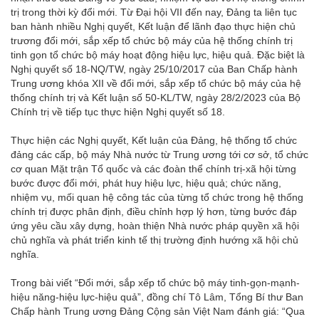
trị trong thời kỳ đổi mới. Từ Đại hội VII đến nay, Đảng ta liên tục
ban hành nhiều Nghị quyết, Kết luận để lãnh đạo thực hiện chủ
trương đổi mới, sắp xếp tổ chức bộ máy của hệ thống chính trị
tinh gọn tổ chức bộ máy hoạt động hiệu lực, hiệu quả. Đặc biệt là
Nghị quyết số 18-NQ/TW, ngày 25/10/2017 của Ban Chấp hành
Trung ương khóa XII về đổi mới, sắp xếp tổ chức bộ máy của hệ
thống chính trị và Kết luận số 50-KL/TW, ngày 28/2/2023 của Bộ
Chính trị về tiếp tục thực hiện Nghị quyết số 18.
Thực hiện các Nghị quyết, Kết luận của Đảng, hệ thống tổ chức
đảng các cấp, bộ máy Nhà nước từ Trung ương tới cơ sở, tổ chức
cơ quan Mặt trận Tổ quốc và các đoàn thể chính trị-xã hội từng
bước được đổi mới, phát huy hiệu lực, hiệu quả; chức năng,
nhiệm vụ, mối quan hệ công tác của từng tổ chức trong hệ thống
chính trị được phân định, điều chỉnh hợp lý hơn, từng bước đáp
ứng yêu cầu xây dựng, hoàn thiện Nhà nước pháp quyền xã hội
chủ nghĩa và phát triển kinh tế thị trường định hướng xã hội chủ
nghĩa.
Trong bài viết “Đổi mới, sắp xếp tổ chức bộ máy tinh-gọn-mạnh-
hiệu năng-hiệu lực-hiệu quả”, đồng chí Tô Lâm, Tổng Bí thư Ban
Chấp hành Trung ương Đảng Cộng sản Việt Nam đánh giá: “Qua