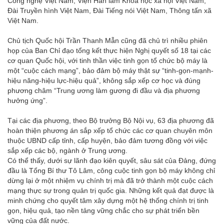
Công nghệ Việt Nam, Viện Hàn lâm Khoa học xã hội Việt Nam,
Đài Truyền hình Việt Nam, Đài Tiếng nói Việt Nam, Thông tấn xã
Việt Nam.
Chủ tịch Quốc hội Trần Thanh Mẫn cũng đã chủ trì nhiều phiên
họp của Ban Chỉ đạo tổng kết thực hiện Nghị quyết số 18 tại các
cơ quan Quốc hội, với tinh thần việc tinh gọn tổ chức bộ máy là
một “cuộc cách mạng”, bảo đảm bộ máy thật sự “tinh-gọn-mạnh-
hiệu năng-hiệu lực-hiệu quả”, không sắp xếp cơ học và đúng
phương châm “Trung ương làm gương đi đầu và địa phương
hưởng ứng”.
Tại các địa phương, theo Bộ trưởng Bộ Nội vụ, 63 địa phương đã
hoàn thiện phương án sắp xếp tổ chức các cơ quan chuyên môn
thuộc UBND cấp tỉnh, cấp huyện, bảo đảm tương đồng với việc
sắp xếp các bộ, ngành ở Trung ương.
Có thể thấy, dưới sự lãnh đạo kiên quyết, sâu sát của Đảng, đứng
đầu là Tổng Bí thư Tô Lâm, công cuộc tinh gọn bộ máy không chỉ
dừng lại ở một nhiệm vụ chính trị mà đã trở thành một cuộc cách
mạng thực sự trong quản trị quốc gia. Những kết quả đạt được là
minh chứng cho quyết tâm xây dựng một hệ thống chính trị tinh
gọn, hiệu quả, tạo nền tảng vững chắc cho sự phát triển bền
vững của đất nước.