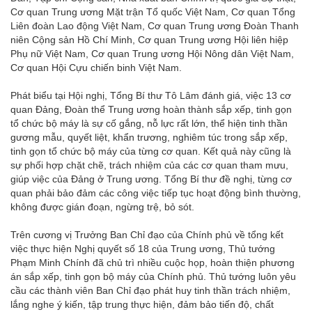
Cơ quan Trung ương Mặt trận Tổ quốc Việt Nam, Cơ quan Tổng
Liên đoàn Lao động Việt Nam, Cơ quan Trung ương Đoàn Thanh
niên Cộng sản Hồ Chí Minh, Cơ quan Trung ương Hội liên hiệp
Phụ nữ Việt Nam, Cơ quan Trung ương Hội Nông dân Việt Nam,
Cơ quan Hội Cựu chiến binh Việt Nam.
Phát biểu tại Hội nghị, Tổng Bí thư Tô Lâm đánh giá, việc 13 cơ
quan Đảng, Đoàn thể Trung ương hoàn thành sắp xếp, tinh gọn
tổ chức bộ máy là sự cố gắng, nỗ lực rất lớn, thể hiện tinh thần
gương mẫu, quyết liệt, khẩn trương, nghiêm túc trong sắp xếp,
tinh gọn tổ chức bộ máy của từng cơ quan. Kết quả này cũng là
sự phối hợp chặt chẽ, trách nhiệm của các cơ quan tham mưu,
giúp việc của Đảng ở Trung ương. Tổng Bí thư đề nghị, từng cơ
quan phải bảo đảm các công việc tiếp tục hoạt động bình thường,
không được gián đoạn, ngừng trệ, bỏ sót.
Trên cương vị Trưởng Ban Chỉ đạo của Chính phủ về tổng kết
việc thực hiện Nghị quyết số 18 của Trung ương, Thủ tướng
Phạm Minh Chính đã chủ trì nhiều cuộc họp, hoàn thiện phương
án sắp xếp, tinh gọn bộ máy của Chính phủ. Thủ tướng luôn yêu
cầu các thành viên Ban Chỉ đạo phát huy tinh thần trách nhiệm,
lắng nghe ý kiến, tập trung thực hiện, đảm bảo tiến độ, chất