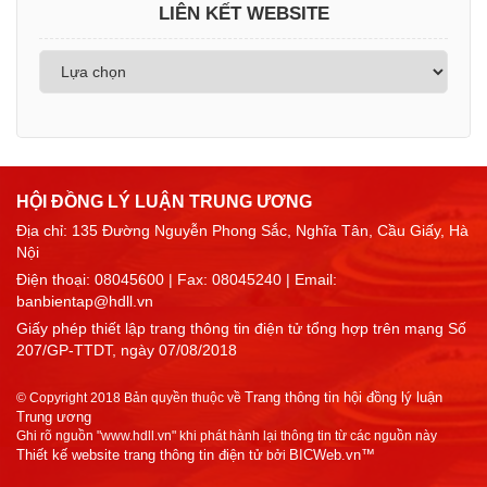
LIÊN KẾT WEBSITE
HỘI ĐỒNG LÝ LUẬN TRUNG ƯƠNG
Địa chỉ: 135 Đường Nguyễn Phong Sắc, Nghĩa Tân, Cầu Giấy, Hà
Nội
Điện thoại:
08045600
| Fax: 08045240 | Email:
banbientap@hdll.vn
Giấy phép thiết lập trang thông tin điện tử tổng hợp trên mạng Số
207/GP-TTDT, ngày 07/08/2018
Trang thông tin hội đồng lý luận
© Copyright 2018 Bản quyền thuộc về
Trung ương
Ghi rõ nguồn "www.hdll.vn" khi phát hành lại thông tin từ các nguồn này
Thiết kế website trang thông tin điện tử
BICWeb.vn™
bởi