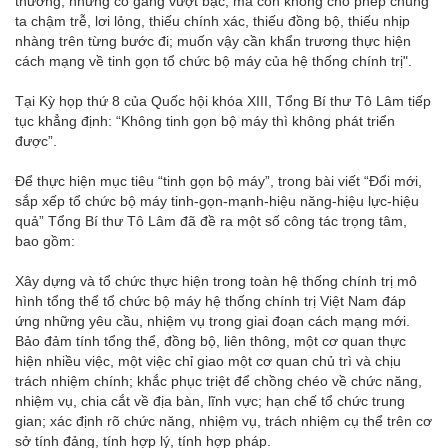
thường, những cố gắng vượt bậc, mà còn không cho phép chúng
ta chậm trễ, lơi lỏng, thiếu chính xác, thiếu đồng bộ, thiếu nhịp
nhàng trên từng bước đi; muốn vậy cần khẩn trương thực hiện
cách mạng về tinh gọn tổ chức bộ máy của hệ thống chính trị".
Tại Kỳ họp thứ 8 của Quốc hội khóa XIII, Tổng Bí thư Tô Lâm tiếp
tục khẳng định: “Không tinh gọn bộ máy thì không phát triển
được”.
Để thực hiện mục tiêu “tinh gọn bộ máy”, trong bài viết “Đổi mới,
sắp xếp tổ chức bộ máy tinh-gọn-mạnh-hiệu năng-hiệu lực-hiệu
quả” Tổng Bí thư Tô Lâm đã đề ra một số công tác trọng tâm,
bao gồm:
Xây dựng và tổ chức thực hiện trong toàn hệ thống chính trị mô
hình tổng thể tổ chức bộ máy hệ thống chính trị Việt Nam đáp
ứng những yêu cầu, nhiệm vụ trong giai đoạn cách mạng mới.
Bảo đảm tính tổng thể, đồng bộ, liên thông, một cơ quan thực
hiện nhiều việc, một việc chỉ giao một cơ quan chủ trì và chịu
trách nhiệm chính; khắc phục triệt để chồng chéo về chức năng,
nhiệm vụ, chia cắt về địa bàn, lĩnh vực; hạn chế tổ chức trung
gian; xác định rõ chức năng, nhiệm vụ, trách nhiệm cụ thể trên cơ
sở tính đảng, tính hợp lý, tính hợp pháp.