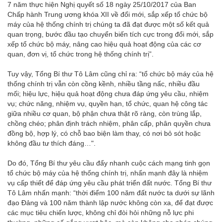
7 năm thực hiện Nghị quyết số 18 ngày 25/10/2017 của Ban
Chấp hành Trung ương khóa XII về đổi mới, sắp xếp tổ chức bộ
máy của hệ thống chính trị chúng ta đã đạt được một số kết quả
quan trọng, bước đầu tạo chuyển biến tích cực trong đổi mới, sắp
xếp tổ chức bộ máy, nâng cao hiệu quả hoạt động của các cơ
quan, đơn vị, tổ chức trong hệ thống chính trị”.
Tuy vậy, Tổng Bí thư Tô Lâm cũng chỉ ra: “tổ chức bộ máy của hệ
thống chính trị vẫn còn cồng kềnh, nhiều tầng nấc, nhiều đầu
mối; hiệu lực, hiệu quả hoạt động chưa đáp ứng yêu cầu, nhiệm
vụ; chức năng, nhiệm vụ, quyền hạn, tổ chức, quan hệ công tác
giữa nhiều cơ quan, bộ phận chưa thật rõ ràng, còn trùng lắp,
chồng chéo; phân định trách nhiệm, phân cấp, phân quyền chưa
đồng bộ, hợp lý, có chỗ bao biện làm thay, có nơi bỏ sót hoặc
không đầu tư thích đáng…".
Do đó, Tổng Bí thư yêu cầu đẩy nhanh cuộc cách mạng tinh gọn
tổ chức bộ máy của hệ thống chính trị, nhấn mạnh đây là nhiệm
vụ cấp thiết để đáp ứng yêu cầu phát triển đất nước. Tổng Bí thư
Tô Lâm nhấn mạnh: “thời điểm 100 năm đất nước ta dưới sự lãnh
đạo Đảng và 100 năm thành lập nước không còn xa, để đạt được
các mục tiêu chiến lược, không chỉ đòi hỏi những nỗ lực phi