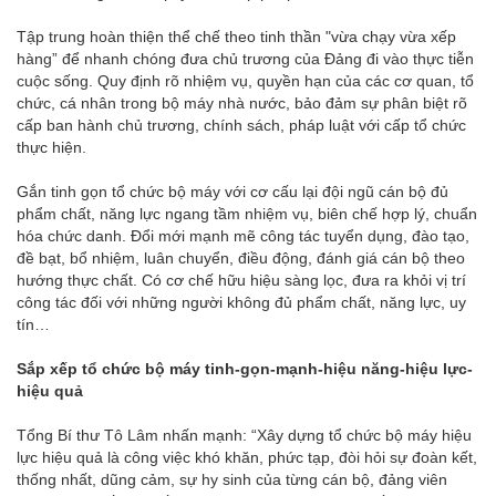
Tập trung hoàn thiện thể chế theo tinh thần "vừa chạy vừa xếp
hàng” để nhanh chóng đưa chủ trương của Đảng đi vào thực tiễn
cuộc sống. Quy định rõ nhiệm vụ, quyền hạn của các cơ quan, tổ
chức, cá nhân trong bộ máy nhà nước, bảo đảm sự phân biệt rõ
cấp ban hành chủ trương, chính sách, pháp luật với cấp tổ chức
thực hiện.
Gắn tinh gọn tổ chức bộ máy với cơ cấu lại đội ngũ cán bộ đủ
phẩm chất, năng lực ngang tầm nhiệm vụ, biên chế hợp lý, chuẩn
hóa chức danh. Đổi mới mạnh mẽ công tác tuyển dụng, đào tạo,
đề bạt, bổ nhiệm, luân chuyển, điều động, đánh giá cán bộ theo
hướng thực chất. Có cơ chế hữu hiệu sàng lọc, đưa ra khỏi vị trí
công tác đối với những người không đủ phẩm chất, năng lực, uy
tín…
Sắp xếp tổ chức bộ máy tinh-gọn-mạnh-hiệu năng-hiệu lực-
hiệu quả
Tổng Bí thư Tô Lâm nhấn mạnh: “Xây dựng tổ chức bộ máy hiệu
lực hiệu quả là công việc khó khăn, phức tạp, đòi hỏi sự đoàn kết,
thống nhất, dũng cảm, sự hy sinh của từng cán bộ, đảng viên