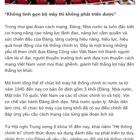
“Không tinh gọn bộ máy thì không phát triển được”
Trong mọi giai đoạn cách mạng, Đảng, Nhà nước ta luôn đặc biệt
coi trọng nâng cao năng lực lãnh đạo, năng lực cầm quyền và
sức chiến đấu của Đảng, tăng cường hiệu năng, hiệu lực, hiệu
quả hoạt động của hệ thống chính trị. Đây là một trong những
yếu tố then chốt đưa Đảng Cộng sản Việt Nam trở thành người
cầm lái vĩ đại, người thuyền trưởng tinh anh đưa con thuyền cách
mạng Việt Nam vượt mọi thác ghềnh, giành hết thắng lợi này đến
thắng lợi khác.
Mô hình tổng thể tổ chức bộ máy hệ thống chính trị nước ta từ
năm 1945 đến nay cơ bản ổn định gồm 3 khối (Đảng, Nhà nước,
Mặt trận Tổ quốc Việt Nam và các tổ chức chính trị-xã hội). Với
cơ chế vận hành Đảng lãnh đạo, Nhà nước quản lý, Nhân dân
làm chủ, tổ chức bộ máy của từng khối đã có sự điều chỉnh để
đáp ứng yêu cầu cách mạng của từng giai đoạn lịch sử.
Từ Hội nghị Trung ương 6 khóa VI đến nay, khái niệm "Hệ thống
chính trị” chính thức được sử dụng đánh dấu sự phát triển tư duy,
nhận thức của Đảng về yêu cầu, nhiệm vụ đối với hệ thống chính