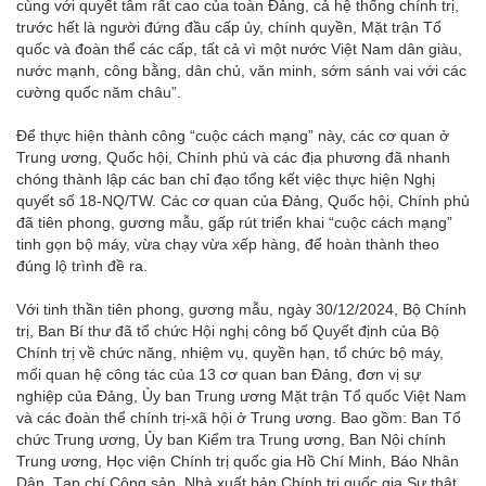
cùng với quyết tâm rất cao của toàn Đảng, cả hệ thống chính trị,
trước hết là người đứng đầu cấp ủy, chính quyền, Mặt trận Tổ
quốc và đoàn thể các cấp, tất cả vì một nước Việt Nam dân giàu,
nước mạnh, công bằng, dân chủ, văn minh, sớm sánh vai với các
cường quốc năm châu”.
Để thực hiện thành công “cuộc cách mạng” này, các cơ quan ở
Trung ương, Quốc hội, Chính phủ và các địa phương đã nhanh
chóng thành lập các ban chỉ đạo tổng kết việc thực hiện Nghị
quyết số 18-NQ/TW. Các cơ quan của Đảng, Quốc hội, Chính phủ
đã tiên phong, gương mẫu, gấp rút triển khai “cuộc cách mạng”
tinh gọn bộ máy, vừa chạy vừa xếp hàng, để hoàn thành theo
đúng lộ trình đề ra.
Với tinh thần tiên phong, gương mẫu, ngày 30/12/2024, Bộ Chính
trị, Ban Bí thư đã tổ chức Hội nghị công bố Quyết định của Bộ
Chính trị về chức năng, nhiệm vụ, quyền hạn, tổ chức bộ máy,
mối quan hệ công tác của 13 cơ quan ban Đảng, đơn vị sự
nghiệp của Đảng, Ủy ban Trung ương Mặt trận Tổ quốc Việt Nam
và các đoàn thể chính trị-xã hội ở Trung ương. Bao gồm: Ban Tổ
chức Trung ương, Ủy ban Kiểm tra Trung ương, Ban Nội chính
Trung ương, Học viện Chính trị quốc gia Hồ Chí Minh, Báo Nhân
Dân, Tạp chí Cộng sản, Nhà xuất bản Chính trị quốc gia Sự thật,