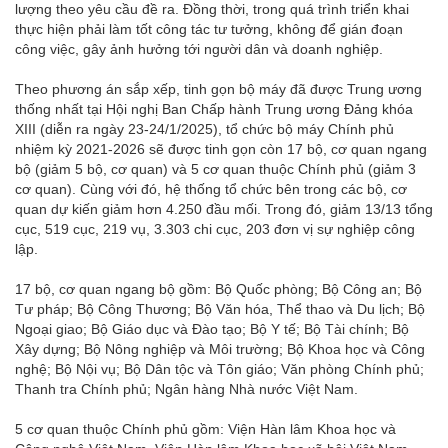
lượng theo yêu cầu đề ra. Đồng thời, trong quá trình triển khai
thực hiện phải làm tốt công tác tư tưởng, không để gián đoạn
công việc, gây ảnh hưởng tới người dân và doanh nghiệp.
Theo phương án sắp xếp, tinh gọn bộ máy đã được Trung ương
thống nhất tại Hội nghị Ban Chấp hành Trung ương Đảng khóa
XIII (diễn ra ngày 23-24/1/2025), tổ chức bộ máy Chính phủ
nhiệm kỳ 2021-2026 sẽ được tinh gọn còn 17 bộ, cơ quan ngang
bộ (giảm 5 bộ, cơ quan) và 5 cơ quan thuộc Chính phủ (giảm 3
cơ quan). Cùng với đó, hệ thống tổ chức bên trong các bộ, cơ
quan dự kiến giảm hơn 4.250 đầu mối. Trong đó, giảm 13/13 tổng
cục, 519 cục, 219 vụ, 3.303 chi cục, 203 đơn vị sự nghiệp công
lập.
17 bộ, cơ quan ngang bộ gồm: Bộ Quốc phòng; Bộ Công an; Bộ
Tư pháp; Bộ Công Thương; Bộ Văn hóa, Thể thao và Du lịch; Bộ
Ngoại giao; Bộ Giáo dục và Đào tạo; Bộ Y tế; Bộ Tài chính; Bộ
Xây dựng; Bộ Nông nghiệp và Môi trường; Bộ Khoa học và Công
nghệ; Bộ Nội vụ; Bộ Dân tộc và Tôn giáo; Văn phòng Chính phủ;
Thanh tra Chính phủ; Ngân hàng Nhà nước Việt Nam.
5 cơ quan thuộc Chính phủ gồm: Viện Hàn lâm Khoa học và