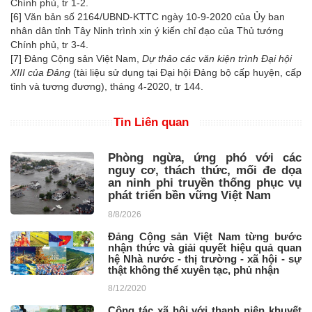
Chính phủ, tr 1-2.
[6]
Văn bản số 2164/UBND-KTTC ngày 10-9-2020 của Ủy ban
nhân dân tỉnh Tây Ninh trình xin ý kiến chỉ đạo của Thủ tướng
Chính phủ, tr 3-4.
[7]
Đảng Cộng sản Việt Nam,
Dự thảo các văn kiện trình Đại hội
XIII của Đảng
(tài liệu sử dụng tại Đại hội Đảng bộ cấp huyện, cấp
tỉnh và tương đương), tháng 4-2020, tr 144.
Tin Liên quan
Phòng ngừa, ứng phó với các
nguy cơ, thách thức, mối đe dọa
an ninh phi truyền thống phục vụ
phát triển bền vững Việt Nam
8/8/2026
Đảng Cộng sản Việt Nam từng bước
nhận thức và giải quyết hiệu quả quan
hệ Nhà nước - thị trường - xã hội - sự
thật không thể xuyên tạc, phủ nhận
8/12/2020
Công tác xã hội với thanh niên khuyết