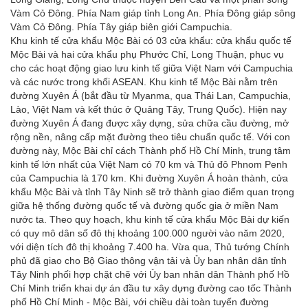
Vàm Cỏ Đông. Phía Nam giáp tỉnh Long An. Phía Đông giáp sông
Vàm Cỏ Đông. Phía Tây giáp biên giới Campuchia.
Khu kinh tế cửa khẩu Mộc Bài có 03 cửa khẩu: cửa khẩu quốc tế
Mộc Bài và hai cửa khẩu phụ Phước Chỉ, Long Thuận, phục vụ
cho các hoạt động giao lưu kinh tế giữa Việt Nam với Campuchia
và các nước trong khối ASEAN. Khu kinh tế Mộc Bài nằm trên
đường Xuyên Á (bắt đầu từ Myanma, qua Thái Lan, Campuchia,
Lào, Việt Nam và kết thúc ở Quảng Tây, Trung Quốc). Hiện nay
đường Xuyên Á đang được xây dựng, sửa chữa cầu đường, mở
rộng nền, nâng cấp mặt đường theo tiêu chuẩn quốc tế. Với con
đường này, Mộc Bài chỉ cách Thành phố Hồ Chí Minh, trung tâm
kinh tế lớn nhất của Việt Nam có 70 km và Thủ đô Phnom Penh
của Campuchia là 170 km. Khi đường Xuyên Á hoàn thành, cửa
khẩu Mộc Bài và tỉnh Tây Ninh sẽ trở thành giao điểm quan trọng
giữa hệ thống đường quốc tế và đường quốc gia ở miền Nam
nước ta. Theo quy hoạch, khu kinh tế cửa khẩu Mộc Bài dự kiến
có quy mô dân số đô thị khoảng 100.000 người vào năm 2020,
với diện tích đô thị khoảng 7.400 ha. Vừa qua, Thủ tướng Chính
phủ đã giao cho Bộ Giao thông vận tải và Ủy ban nhân dân tỉnh
Tây Ninh phối hợp chặt chẽ với Ủy ban nhân dân Thành phố Hồ
Chí Minh triển khai dự án đầu tư xây dựng đường cao tốc Thành
phố Hồ Chí Minh - Mộc Bài, với chiều dài toàn tuyến đường