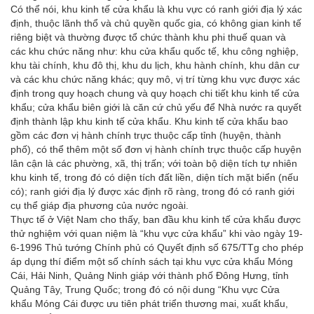
Có thể nói, khu kinh tế cửa khẩu là khu vực có ranh giới địa lý xác
định, thuộc lãnh thổ và chủ quyền quốc gia, có không gian kinh tế
riêng biệt và thường được tổ chức thành khu phi thuế quan và
các khu chức năng như: khu cửa khẩu quốc tế, khu công nghiệp,
khu tài chính, khu đô thị, khu du lịch, khu hành chính, khu dân cư
và các khu chức năng khác; quy mô, vị trí từng khu vực được xác
định trong quy hoạch chung và quy hoạch chi tiết khu kinh tế cửa
khẩu; cửa khẩu biên giới là căn cứ chủ yếu để Nhà nước ra quyết
định thành lập khu kinh tế cửa khẩu. Khu kinh tế cửa khẩu bao
gồm các đơn vị hành chính trực thuộc cấp tỉnh (huyện, thành
phố), có thể thêm một số đơn vị hành chính trực thuộc cấp huyện
lân cận là các phường, xã, thị trấn; với toàn bộ diện tích tự nhiên
khu kinh tế, trong đó có diện tích đất liền, diện tích mặt biển (nếu
có); ranh giới địa lý được xác định rõ ràng, trong đó có ranh giới
cụ thể giáp địa phương của nước ngoài.
Thực tế ở Việt Nam cho thấy, ban đầu khu kinh tế cửa khẩu được
thử nghiệm với quan niệm là “khu vực cửa khẩu” khi vào ngày 19-
6-1996 Thủ tướng Chính phủ có Quyết định số 675/TTg cho phép
áp dụng thí điểm một số chính sách tại khu vực cửa khẩu Móng
Cái, Hải Ninh, Quảng Ninh giáp với thành phố Đông Hưng, tỉnh
Quảng Tây, Trung Quốc; trong đó có nội dung “Khu vực Cửa
khẩu Móng Cái được ưu tiên phát triển thương mai, xuất khẩu,