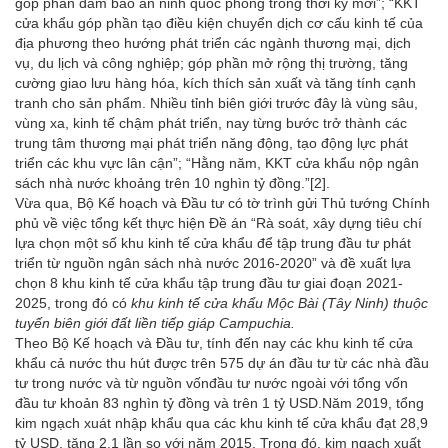
góp phần đảm bảo an ninh quốc phòng trong thời kỳ mới”; “KKT
cửa khẩu góp phần tạo điều kiện chuyển dịch cơ cấu kinh tế của
địa phương theo hướng phát triển các ngành thương mại, dịch
vụ, du lịch và công nghiệp; góp phần mở rộng thị trường, tăng
cường giao lưu hàng hóa, kích thích sản xuất và tăng tính cạnh
tranh cho sản phẩm. Nhiều tỉnh biên giới trước đây là vùng sâu,
vùng xa, kinh tế chậm phát triển, nay từng bước trở thành các
trung tâm thương mại phát triển năng động, tạo động lực phát
triển các khu vực lân cận”; “Hằng năm, KKT cửa khẩu nộp ngân
sách nhà nước khoảng trên 10 nghìn tỷ đồng.”
[2]
.
Vừa qua, Bộ Kế hoạch và Đầu tư có tờ trình gửi Thủ tướng Chính
phủ về việc tổng kết thực hiện Đề án “Rà soát, xây dựng tiêu chí
lựa chọn một số khu kinh tế cửa khẩu để tập trung đầu tư phát
triển từ nguồn ngân sách nhà nước 2016-2020” và đề xuất lựa
chọn 8 khu kinh tế cửa khẩu tập trung đầu tư giai đoạn 2021-
2025, trong đó có
khu kinh tế cửa khẩu Mộc Bài (Tây Ninh) thuộc
tuyến biên giới đất liền tiếp giáp Campuchia.
Theo Bộ Kế hoạch và Đầu tư, tính đến nay các khu kinh tế cửa
khẩu cả nước thu hút được trên 575 dự án đầu tư từ các nhà đầu
tư trong nước và từ nguồn vốnđầu tư nước ngoài với tổng vốn
đầu tư khoản 83 nghìn tỷ đồng và trên 1 tỷ USD.Năm 2019, tổng
kim ngạch xuát nhập khẩu qua các khu kinh tế cửa khẩu đạt 28,9
tỷ USD, tăng 2,1 lần so với năm 2015. Trong đó, kim ngạch xuất