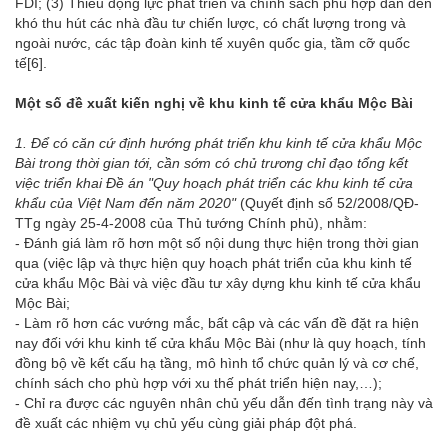
FDI; (3) Thiếu động lực phát triển và chính sách phù hợp dẫn đến
khó thu hút các nhà đầu tư chiến lược, có chất lượng trong và
ngoài nước, các tập đoàn kinh tế xuyên quốc gia, tầm cỡ quốc
tế
[6]
.
Một số đề xuất kiến nghị về khu kinh tế cửa khẩu Mộc Bài
1. Để có căn cứ
định hướng phát triển khu kinh tế cửa khẩu Mộc
Bài trong thời gian tới, cần sớm có chủ trương chỉ đạo tổng kết
việc triển khai Đề án "Quy hoạch phát triển các khu kinh tế cửa
khẩu của Việt Nam đến năm 2020"
(Quyết định số 52/2008/QĐ-
TTg ngày 25-4-2008 của Thủ tướng Chính phủ), nhằm:
- Đánh giá làm rõ hơn một số nội dung thực hiện trong thời gian
qua (việc lập và thực hiện quy hoạch phát triển của khu kinh tế
cửa khẩu Mộc Bài và việc đầu tư xây dựng khu kinh tế cửa khẩu
Mộc Bài;
- Làm rõ hơn các vướng mắc, bất cập và các vấn đề đặt ra hiện
nay đối với khu kinh tế cửa khẩu Mộc Bài (như là quy hoạch, tính
đồng bộ về kết cấu hạ tầng, mô hình tổ chức quản lý và cơ chế,
chính sách cho phù hợp với xu thế phát triển hiện nay,…);
- Chỉ ra được các nguyên nhân chủ yếu dẫn đến tình trạng này và
đề xuất các nhiệm vụ chủ yếu cùng giải pháp đột phá.