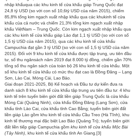
nhập khẩuqua các khu kinh tế cửa khẩu giáp Trung Quốc đạt
24,8 tỷ USD (so với con số 10,6tỷ USD của năm 2015), chiếm
85,8% tổng kim ngạch xuất nhập khẩu qua các khukinh tế cửa
khẩu của cả nước và chiếm 21,3% tổng kim ngạch xuất nhập
khẩu ViệtNam – Trung Quốc. Còn kim ngạch xuất nhập khẩu qua
các khu kinh tế cửa khẩu giáp Lào đạt 1,1 tỷ USD (so với con số
1,5 tỷ USD của năm 2015), qua các khu kinh tế cửa khẩu
Campuchia đạt gần 3 tỷ USD (so với con số 1,5 tỷ USD của năm
2015). Đối với 9 khu kinh tế cửa khẩu được tập trung, ưu tiên đầu
tư, số thu ngânsách năm 2019 đạt 8.000 tỷ đồng, chiếm gần 70%
tổng số thu ngân sách của toàn bộ 26 khu kinh tế cửa khẩu. Một
số khu kinh tế cửa khẩu có mức thu đạt cao là Đồng Đăng – Lạng
Sơn, Lào Cai, Móng Cái, Lao Bảo.
Giai đoạn 2021-2025, Bộ Kế hoạch và Đầu tư dự kiến đưa ra
danh sách 8 khu kinh tế cửa khẩu tập trung ưu tiên đầu tư: 4 khu
kinh tế trên tuyến biên giới đất liền giáp Trung Quốc là cửa khẩu
Móng Cái (Quảng Ninh), cửa khẩu Đồng Đăng (Lạng Sơn), cửa
khẩu tỉnh Lào Cai, cửa khẩu tỉnh Cao Bằng; tuyến biên giới đất
liền giáp Lào gồm khu kinh tế cửa khẩu Cầu Treo (Hà Tĩnh), khu
kinh tế thương mại đặc biệt Lao Bảo (Quảng Trị); tuyến biên giới
đất liền tiếp giáp Campuchia gồm
khu kinh tế cửa khẩu Mộc Bài
(Tây Ninh)
, khu kinh tế cửa khẩu tỉnh An Giang.
[3]