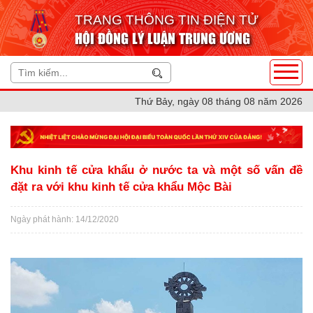
TRANG THÔNG TIN ĐIỆN TỬ
HỘI ĐỒNG LÝ LUẬN TRUNG ƯƠNG
Thứ Bảy, ngày 08 tháng 08 năm 2026
Khu kinh tế cửa khẩu ở nước ta và một số vấn đề
đặt ra với khu kinh tế cửa khẩu Mộc Bài
Ngày phát hành: 14/12/2020