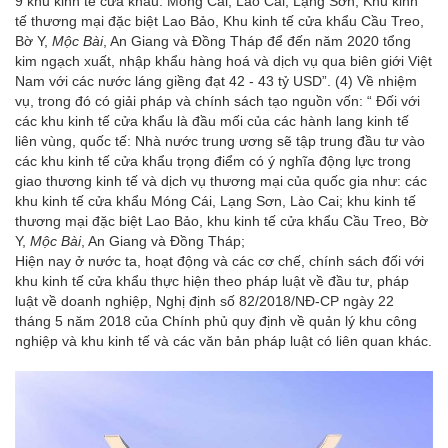
9 khu kinh tế cửa khẩu: Móng Cái, Lào Cai, Lạng Sơn, Khu kinh
tế thương mại đặc biệt Lao Bảo, Khu kinh tế cửa khẩu Cầu Treo,
Bờ Y,
Mộc Bài
, An Giang và Đồng Tháp để đến năm 2020 tổng
kim ngạch xuất, nhập khẩu hàng hoá và dịch vụ qua biên giới Việt
Nam với các nước láng giềng đạt 42 - 43 tỷ USD”. (4) Về nhiệm
vụ, trong đó có giải pháp và chính sách tạo nguồn vốn: “ Đối với
các khu kinh tế cửa khẩu là đầu mối của các hành lang kinh tế
liên vùng, quốc tế: Nhà nước trung ương sẽ tập trung đầu tư vào
các khu kinh tế cửa khẩu trọng điểm có ý nghĩa động lực trong
giao thương kinh tế và dịch vụ thương mại của quốc gia như: các
khu kinh tế cửa khẩu Móng Cái, Lạng Sơn, Lào Cai; khu kinh tế
thương mại đặc biệt Lao Bảo, khu kinh tế cửa khẩu Cầu Treo, Bờ
Y,
Mộc Bài
, An Giang và Đồng Tháp;
Hiện nay ở nước ta, hoạt động và các cơ chế, chính sách đối với
khu kinh tế cửa khẩu thực hiện theo pháp luật về đầu tư, pháp
luật về doanh nghiệp, Nghị định số 82/2018/NĐ-CP ngày 22
tháng 5 năm 2018 của Chính phủ quy định về quản lý khu công
nghiệp và khu kinh tế và các văn bản pháp luật có liên quan khác.