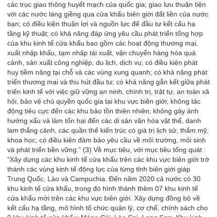
các trục giao thông huyết mạch của quốc gia; giao lưu thuận tiện
với các nước láng giềng qua cửa khẩu biên giới đất liền của nước
bạn; có điều kiện thuận lợi và nguồn lực để đầu tư kết cấu hạ
tầng kỹ thuật; có khả năng đáp ứng yêu cầu phát triển tổng hợp
của khu kinh tế cửa khẩu bao gồm các hoạt động thương mại,
xuất nhập khẩu, tạm nhập tái xuất, vận chuyển hàng hóa quá
cảnh, sản xuất công nghiệp, du lịch, dịch vụ; có điều kiện phát
huy tiềm năng tại chỗ và các vùng xung quanh; có khả năng phát
triển thương mại và thu hút đầu tư; có khả năng gắn kết giữa phát
triển kinh tế với việc giữ vững an ninh, chính trị, trật tự, an toàn xã
hội, bảo vệ chủ quyền quốc gia tại khu vực biên giới; không tác
động tiêu cực đến các khu bảo tồn thiên nhiên; không gây ảnh
hưởng xấu và làm tổn hại đến các di sản văn hóa vật thể, danh
lam thắng cảnh, các quần thể kiến trúc có giá trị lịch sử, thẩm mỹ,
khoa học; có điều kiện đảm bảo yêu cầu về môi trường, môi sinh
và phát triển bền vững.” (3) Về mục tiêu, với mục tiêu tổng quát :
“Xây dựng các khu kinh tế cửa khẩu trên các khu vực biên giới trở
thành các vùng kinh tế động lực của từng tỉnh biên giới giáp
Trung Quốc, Lào và Campuchia. Đến năm 2020 cả nước có 30
khu kinh tế cửa khẩu, trong đó hình thành thêm 07 khu kinh tế
cửa khẩu mới trên các khu vực biên giới. Xây dựng đồng bộ về
kết cấu hạ tầng, mô hình tổ chức quản lý, cơ chế, chính sách cho