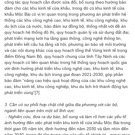
công tác quy hoạch cần được sửa đổi, bổ sung theo hướng bảo
đảm cho các khu kinh tế cửa khẩu, trong đó có khu kinh tế cửa
khẩu Mộc Bài có vị trí quan trọng trong phương án phát triển hệ
thống các khu công nghệ cao, khu kinh tế, khu công nghiệp, khu
du lịch của cả nước, bảo đảm sự đồng bộ, thống nhất với đề án
quy hoạch hệ thống đô thị, quy hoạch quản lý và sử dụng đất đai,
phát triển mạng lưới hạ tầng giao thông, công nghệ thông tin,
phát triển kết cấu hạ tầng xã hội, phương án bảo vệ môi trường
và các nội dung khác của quy hoạch tổng thể Vùng kinh tế trọng
điểm Đông Nam Bộ, quy hoạch chung của tỉnh Tây Ninh và các
quy hoạch có liên quan khác trong hệ thống quy hoạch quốc gia
với định hướng phát triển khu công nghệ cao, khu kinh tế, khu
công nghiệp, khu du lịch trong giai đoạn 2021-2030, góp phần
bảo đảm “nâng cao hiệu quả hoạt động của các khu công nghệ
cao, khu kinh tế, khu công nghiệp, khu du lịch trở thành động lực
phát triển vùng”
[7]
.
3. Cần có sự phối hợp chặt chẽ giữa địa phương với các bộ,
ngành liên quan trên một số lĩnh vực:
- Nghiên cứu, đưa ra dự báo, bổ sung và làm rõ hơn các yếu tố
ảnh hưởng
đến việc phát triển khu kinh tế cửa khẩu Mộc Bài trong
thời gian 05 năm tới, định hướng đến năm 2030 và tầm nhìn đến
năm 2040, trong đó tập trung vào các yếu tố chính trị - ngoại giao