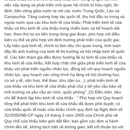
việc xây dựng và phát triển mối quan hệ chính trị hữu nghị, ổn
định, bền vững giữa nước ta với các nước Trung Quốc, Lào và
Campuchia. Tăng cường hợp tác quốc tế, thu hút đầu tư trong và
ngoài nước qua các khu kinh tế cửa khẩu; Phát triển kinh tế cửa
khẩu và khu kinh tế cửa khẩu trong chiến lược và kế hoạch dài
hạn, theo thứ tự ưu tiên trong từng giai đoạn, phù hợp với điều
kiện cụ thể và phù hợp với định hướng phát triển của quốc gia;
Lấy hiệu quả kinh tế, chính trị làm tiêu chí quan trọng, tính toán
đầy đủ ảnh hưởng của kinh tế thị trường và hội nhập kinh tế quốc
tế. Các bên tham gia đều được hưởng lãi từ kinh tế cửa khẩu và
khu kinh tế cửa khẩu; Kết hợp chặt chẽ giữa phát triển kinh tế cửa
khẩu với phát triển nguồn nhân lực, đồng bộ với quy hoạch nguồn
nhân lực, quy hoạch các công trình hạ tầng xã hội (trường học,
cơ sở y tế, văn hoá, thể thao, khu dân cư...); phát triển kinh tế
cửa khẩu và khu kinh tế cửa khẩu phải chú ý tới yêu cầu bảo vệ
môi trường và yêu cầu an ninh, quốc phòng”. (2) Điều kiện, tiêu
chí để thành lập khu kinh tế cửa khẩu : “ Phù hợp với Quy hoạch
tổng thể phát triển khu kinh tế cửa khẩu đã được phê duyệt; có
cửa khẩu quốc tế hoặc cửa khẩu chính quy định tại Nghị định số
32/2005/NĐ-CP ngày 14 tháng 3 năm 2005 của Chính phủ về
Quy chế cửa khẩu biên giới đất liền; bao gồm các đơn vị hành
chính liền kề, không tách biệt về không gian; kết nối thuận lợi với