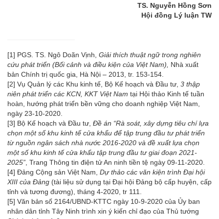
TS. Nguyễn Hồng Sơn
Hội đồng Lý luận TW
[1]
PGS. TS. Ngô Doãn Vịnh,
Giải thích thuật ngữ trong nghiên
cứu phát triển (Bối cảnh và điều kiện của Việt Nam),
Nhà xuất
bản Chính trị quốc gia, Hà Nội – 2013, tr. 153-154.
[2]
Vụ Quản lý các Khu kinh tế, Bộ Kế hoạch và Đầu tư,
3 thập
niên phát triển các KCN, KKT Việt Nam
tại Hội thảo Kinh tế tuần
hoàn, hướng phát triển bền vững cho doanh nghiệp Việt Nam,
ngày 23-10-2020.
[3]
Bộ Kế hoạch và Đầu tư,
Đề án “Rà soát, xây dựng tiêu chí lựa
chọn một số khu kinh tế cửa khẩu để tập trung đầu tư phát triển
từ nguồn ngân sách nhà nước 2016-2020 và đề xuất lựa chọn
một số khu kinh tế cửa khẩu tập trung đầu tư giai đoạn 2021-
2025”
, Trang Thông tin điện tử An ninh tiền tệ ngày 09-11-2020.
[4]
Đảng Cộng sản Việt Nam,
Dự thảo các văn kiện trình Đại hội
XIII của Đảng
(tài liệu sử dụng tại Đại hội Đảng bộ cấp huyện, cấp
tỉnh và tương đương), tháng 4-2020, tr 111.
[5]
Văn bản số 2164/UBND-KTTC ngày 10-9-2020 của Ủy ban
nhân dân tỉnh Tây Ninh trình xin ý kiến chỉ đạo của Thủ tướng