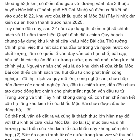
khoảng 53,5 km, có điểm đầu giao với đường vành đai 3 thuộc
huyện Hóc Môn (Thành phố Hồ Chí Minh) và điểm cuối kết nối
vào quốc lộ 22, khu vực cửa khẩu quốc tế Mộc Bài (Tây Ninh); dự
kiến dự án hoàn thành trước năm 2025.
Tuy nhiên đến nay, sau 22 năm áp dụng thí điểm một số chính
sách và 11 năm thực hiện Quyết định điều chỉnh Quy hoạch
chung xây dựng khu kinh tế cửa khẩu Mộc Bài của Thủ tướng
Chính phủ, việc thu hút các nhà đầu tư trong và ngoài nước có
chất lượng, tầm cỡ quốc tế vào đây vẫn còn hạn chế, bất cập,
hầu hết là các dự án đầu tư trong nước, quy mô nhỏ, năng lực tài
chính yếu. Nguyên nhân chủ yếu là do khu kinh tế cửa khẩu Mộc
Bài còn thiếu chính sách thu hút đầu tư cho phát triển công
nghiệp - đô thị - dịch vụ quy mô lớn, công nghệ cao, chưa hấp
dẫn được các doanh nghiệp lớn, đầu tư chiến lược, dẫn đến chưa
tạo được động lực chính cho phát triển; nguồn vốn đầu tư từ
Trung ương và tỉnh Tây Ninh không đáng kể, còn hạn chế nên kết
cấu hạ tầng khu kinh tế cửa khẩu Mộc Bài chưa được đầu tư
đồng bộ;…
[5]
Có thể nói, vấn đề đặt ra và cũng là thách thức lớn hiện nay đối
với khu kinh tế cửa khẩu Mộc Bài, đó là: (1) mục tiêu và định
hướng phát triển của khu kinh tế cửa khẩu này không còn phù
hợp; (2) Sức ép cạnh tranh từ các nước trong khu vực về thu hút