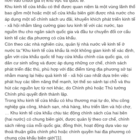
hơn vào chuỗi giá trị khu vực và quốc tế.
Khu kinh tế cửa khẩu có thể được quan niệm là một vùng lãnh thổ
bao gồm một hoặc một số cửa khẩu biên giới được nhà nước cho
áp dụng một số chính sách ưu đãi, khuyến khích phát triển kinh tế
- xã hội nhằm tăng cường giao lưu kinh tế với các nước, tạo
nguồn thu cho ngân sách quốc gia và đầu tư chuyển đổi cơ cấu
kinh tế các địa phương có cửa khẩu.
Còn theo các nhà nghiên cứu, quản lý nhà nước về kinh tế ở
nước ta:“Khu kinh tế cửa khẩu là một không gian kinh tế xác định,
gắn với cửa khẩu quốc tế hay cửa khẩu chính của quốc gia, có
dân cư sinh sống và được áp dụng những cơ chế, chính sách
phát triển đặc thù, phù hợp với đặc điểm từng địa phương sở tại
nhằm mang lại hiệu quả kinh tế - xã hội cao nhất dựa trên việc
phát huy các tiềm năng thế mạnh, lợi thế so sánh tại chỗ và thu
hút các nguồn lực từ nơi khác, do Chính phủ hoặc Thủ tướng
Chính phủ quyết định thành lập.
Trong khu kinh tế cửa khẩu có khu thương mại tự do, khu công
nghiệp gia công, khách sạn, nhà hàng, khu triển lãm và hội chợ,
… Khu kinh tế cửa khẩu chịu tác động chính sách của hai bên
(hai nước) có chung biên giới, được quản lý theo cơ chế, chính
sách riêng của mỗi quốc gia; đồng thời, hoạt động dựa vào sự
thoả thuận giữa chính phủ hoặc chính quyền hai địa phương có
chung cửa khẩu biên giới”
[1]
.