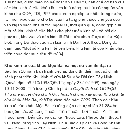
Tuy nhiên, cũng theo Bộ Kế hoạch và Đầu tư, hạn chế cơ bản của
các khu kinh tế cửa khẩu là ít có khả năng thu hút các nguồn vốn
khác như ODA, FDI, PPP, các doanh nghiệp tư nhân trong nước,
… , nên việc đầu tư cho kết cấu hạ tầng phụ thuộc chủ yếu dựa
vào Ngân sách nhà nước; ngoài ra, thời gian qua, đóng góp của
một số khu kinh tế cửa khẩu cho phát triển kinh tế - xã hội địa
phương, khu vực và nền kinh tế đất nước chưa được nhiều. Đặc
biệt, trong Dự thảo các văn kiện trình Đại hội XIII của Đảng đã
đánh giá: “Một số khu kinh tế ven biển, khu kinh tế cửa khẩu phát
triển chưa đạt mục tiêu đề ra”
[4]
Khu kinh tế cửa khẩu Mộc Bài và một số vấn đề đặt ra
Sau hơn 10 năm ban hành việc áp dụng thí điểm một số chính
sách phát triển Khu kinh tế cửa khẩu Mộc Bài tỉnh Tây Ninh
(Quyết định số 210/1998/QĐ-TTg ngày 27-10-1998), vào ngày
10-11-2009, Thủ tướng Chính phủ ra
Quyết định số 1849/QĐ-
TTg phê duyệt điều chỉnh Quy hoạch chung xây dựng Khu kinh tế
cửa khẩu Mộc Bài, tỉnhTây Ninh đến năm 2020
. Theo đó : Khu
kinh tế cửa khẩu Mộc Bài có tổng diện tích tự nhiên 21.284 ha
bao gồm các xã Long Thuận, Tiên Thuận, Lợi Thuận, An Thạnh
thuộc huyện Bến Cầu và các xã Phước Lưu, Phước Bình thuộc thị
xã Trảng Bàng tỉnh Tây Ninh. Phía Bắc giáp các xã Long Khánh,
Long Giang, Long Chữ thuộc huyện Bến Cầu và một phần sông