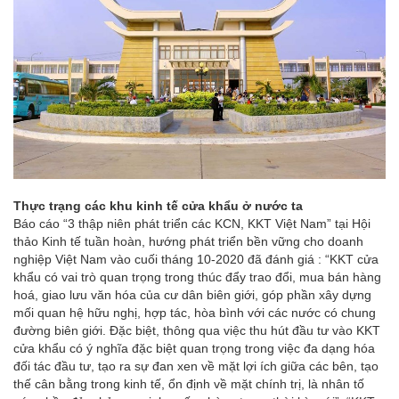
Thực trạng các khu kinh tế cửa khẩu ở nước ta
Báo cáo “3 thập niên phát triển các KCN, KKT Việt Nam” tại Hội
thảo Kinh tế tuần hoàn, hướng phát triển bền vững cho doanh
nghiệp Việt Nam vào cuối tháng 10-2020 đã đánh giá : “KKT cửa
khẩu có vai trò quan trọng trong thúc đẩy trao đổi, mua bán hàng
hoá, giao lưu văn hóa của cư dân biên giới, góp phần xây dựng
mối quan hệ hữu nghị, hợp tác, hòa bình với các nước có chung
đường biên giới. Đặc biệt, thông qua việc thu hút đầu tư vào KKT
cửa khẩu có ý nghĩa đặc biệt quan trọng trong việc đa dạng hóa
đối tác đầu tư, tạo ra sự đan xen về mặt lợi ích giữa các bên, tạo
thế cân bằng trong kinh tế, ổn định về mặt chính trị, là nhân tố