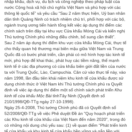
nhập khẩu, dịch vụ, du lịch và công nghiệp theo pháp luật của
nước Cộng hoà xã hội chủ nghĩa Việt Nam và phù hợp với các
thông lệ quốc tế” và yêu cầu “Sau 2 năm thực hiện, Uỷ ban nhân
dân tỉnh Quảng Ninh có trách nhiệm chủ trì, phối hợp với các bộ,
ngành trung ương tiến hành tổng kết việc áp dụng thí điểm các
chính sách trên đây tại khu vực Cửa khẩu Móng Cái và kiến nghị
Thủ tướng Chính phủ những điều chỉnh, bổ sung cần thiết”.
Sau 2 năm áp dụng thí điểm khu vực cửa khẩu Móng Cái, thực tế
cho thấy quan hệ thương mại biên mậu giữa Việt Nam và Trung
Quốc đã có bước phát triển, cần phải có mô hình hợp tác kinh tế
mới, phù hợp để khai thác, phát huy các tiềm năng, thế mạnh
kinh tế ở các địa phương có cửa khẩu biên giới đất liền của nước
ta với Trung Quốc, Lào, Campuchia. Căn cứ vào thực tế này, vào
năm 1998, lần đầu tiên khái niệm khu kinh tế cửa khẩu được sử
dụng chính thức ở Việt Nam khi Thủ tướng Chính phủ ra Quyết
định về việc áp dụng thí điểm một số chính sách phát triển
Khu
kinh tế cửa khẩu Mộc Bài
tỉnhTây Ninh (Quyết định số
210/1998/QĐ-TTg ngày 27-10-1998).
Ngày 25-4-2008, Thủ tướng Chính phủ đã có Quyết định số
52/2008/QĐ-TTg về việc Phê duyệt Đề án "Quy hoạch phát triển
các Khu kinh tế cửa khẩu của Việt Nam đến năm 2020", trong đó
có những nội dung chủ yếu sau: (1) về quan điểm “Phát triển kinh
tế cửa khẩu và khu kinh tế cửa khẩu bền vững và gắn liền với