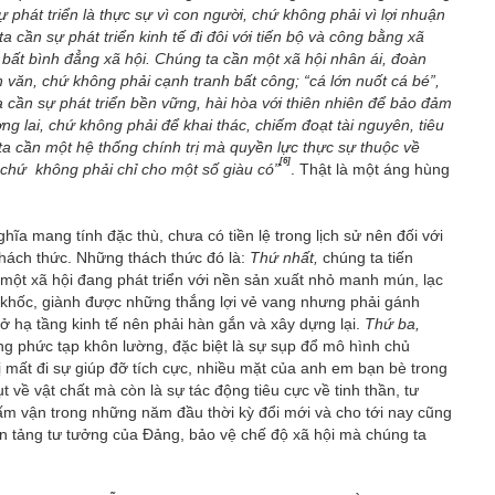
 phát triển là thực sự vì con người, chứ không phải vì lợi nhuận
cần sự phát triển kinh tế đi đôi với tiến bộ và công bằng xã
bất bình đẳng xã hội. Chúng ta cần một xã hội nhân ái, đoàn
ân văn, chứ không phải cạnh tranh bất công; “cá lớn nuốt cá bé”,
a cần sự phát triển bền vững, hài hòa với thiên nhiên để bảo đảm
ng lai, chứ không phải để khai thác, chiếm đoạt tài nguyên, tiêu
ta cần một hệ thống chính trị mà quyền lực thực sự thuộc về
[6]
 chứ không phải chỉ cho một số giàu có”
. Thật là một áng hùng
ĩa mang tính đặc thù, chưa có tiền lệ trong lịch sử nên đối với
hách thức. Những thách thức đó là:
Thứ nhất,
chúng ta tiến
 một xã hội đang phát triển với nền sản xuất nhỏ manh mún, lạc
n khốc, giành được những thắng lợi vẻ vang nhưng phải gánh
sở hạ tầng kinh tế nên phải hàn gắn và xây dựng lại.
Thứ ba,
ng phức tạp khôn lường, đặc biệt là sự sụp đổ mô hình chủ
 mất đi sự giúp đỡ tích cực, nhiều mặt của anh em bạn bè trong
 về vật chất mà còn là sự tác động tiêu cực về tinh thần, tư
cấm vận trong những năm đầu thời kỳ đổi mới và cho tới nay cũng
nền tảng tư tưởng của Đảng, bảo vệ chế độ xã hội mà chúng ta