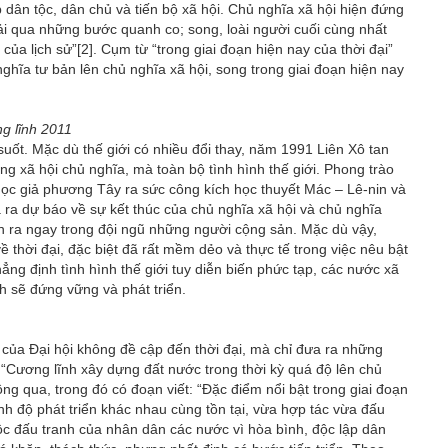
 dân tộc, dân chủ và tiến bộ xã hội. Chủ nghĩa xã hội hiện đứng
trải qua những bước quanh co; song, loài người cuối cùng nhất
 của lịch sử”
[2]
. Cụm từ “trong giai đoạn hiện nay của thời đại”
nghĩa tư bản lên chủ nghĩa xã hội, song trong giai đoạn hiện nay
g lĩnh 2011
uốt. Mặc dù thế giới có nhiều đổi thay, năm 1991 Liên Xô tan
ng xã hội chủ nghĩa, mà toàn bộ tình hình thế giới. Phong trào
học giả phương Tây ra sức công kích học thuyết Mác – Lê-nin và
a ra dự báo về sự kết thúc của chủ nghĩa xã hội và chủ nghĩa
 ra ngay trong đội ngũ những người cộng sản. Mặc dù vậy,
 thời đại, đặc biệt đã rất mềm dẻo và thực tế trong việc nêu bật
hẳng định tình hình thế giới tuy diễn biến phức tạp, các nước xã
h sẽ đứng vững và phát triển.
n của Đại hội không đề cập đến thời đại, mà chỉ đưa ra những
, “Cương lĩnh xây dựng đất nước trong thời kỳ quá độ lên chủ
ng qua, trong đó có đoạn viết: “Đặc điểm nổi bật trong giai đoạn
ình độ phát triển khác nhau cùng tồn tại, vừa hợp tác vừa đấu
Cuộc đấu tranh của nhân dân các nước vì hòa bình, độc lập dân