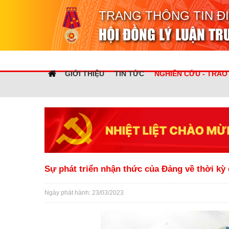
TRANG THÔNG TIN Đ
HỘI ĐỒNG LÝ LUẬN T
GIỚI THIỆU
TIN TỨC
NGHIÊN CỨU - TRAO
Sự phát triển nhận thức của Đảng về thời kỳ 
Ngày phát hành: 23/03/2023