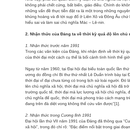
không phải chết cứng, bất biến, giáo điều. Chính do không
những vấn đề thực tiễn đặt ra là một trong những nguyên
khủng hoảng và đi tới sụp đổ ở Liên Xô và Đông Âu chứ 
hiểu sai và làm sai chủ nghĩa Mác – Lê-nin.
2. Nhận thức của Đảng ta về thời kỳ quá độ lên chủ 
1. Nhận thức trước năm 1991
Trong các văn kiện của Đảng, khi nhận định về thời kỳ q
của thời đại một cách cụ thể là bối cảnh tình hình thế giới
Ngay từ năm 1960, tại Đại hội đại biểu toàn quốc lần th
ương do đồng chí Bí thư thứ nhất Lê Duẩn trình bày tại 
thời đại vĩ đại chưa từng có trong lịch sử loài người. Đó
lên chủ nghĩa xã hội, thời đại mà chủ nghĩa xã hội đã trở
trường quốc tế, thời đại mà lực lượng xã hội chủ nghĩa,
chủ nghĩa đế quốc, thời đại mà phong trào cách mạng tr
đang trên đà diệt vong không thể cứu vãn được”
[1]
.
2. Nhận thức trong Cương lĩnh 1991
Đại hội lần thứ VII năm 1991 của Đảng đã thông qua “Cư
xã hội”, trong đó chỉ rõ: “Đặc điểm nổi bật trong giai đoạ