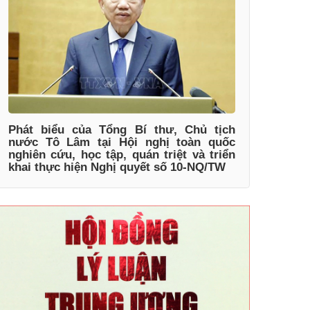
Phát biểu của Tổng Bí thư, Chủ tịch
nước Tô Lâm tại Hội nghị toàn quốc
nghiên cứu, học tập, quán triệt và triển
khai thực hiện Nghị quyết số 10-NQ/TW