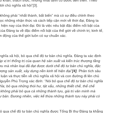
hó khăn, thách thức, nhưng nhất định có bước tiến triển. Theo
 tới chủ nghĩa xã hội”
[3]
.
 không phải “nhất thành, bất biến” mà có sự điều chỉnh theo
lọc những nhận thức và cách tiếp cận mới về thời đại, Đảng ta
 hiện nay của thời đại. Đó là việc nêu bật đặc điểm nổi bật của
a Đảng ta về đặc điểm nổi bật của thế giới về chính trị, kinh tế,
 động của thế giới luôn có sự chuẩn xác.
ủ nghĩa xã hội, bỏ qua chế độ tư bản chủ nghĩa. Đảng ta xác định
p vị trí thống trị của quan hệ sản xuất và kiến trúc thượng tầng
ựu mà nhân loại đã đạt được dưới chế độ tư bản chủ nghĩa, đặc
lượng sản xuất, xây dựng nền kinh tế hiện đại”
[4]
.
Phân tích sâu
luận và thực tiễn về chủ nghĩa xã hội và con đường đi lên chủ
 Nguyễn Phú Trọng xác định:
“Nói bỏ qua chế độ tư bản chủ nghĩa
hĩa; bỏ qua những thói hư, tật xấu, những thiết chế, thể chế
ứ không phải bỏ qua cả những thành tựu, giá trị văn minh mà
 tư bản. Đương nhiên, việc kế thừa những thành tựu này phải có
 bỏ qua chế độ tư bản chủ nghĩa được Tổng Bí thư Đảng ta khẳng