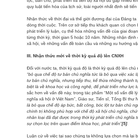
tộc, dân chủ, phát triển và tiến bộ xã hội dù gặp nhiều k
quy luật tiến hóa của lịch sử, loài người nhất định sẽ tiến
Nhận thức về thời đại và thế giới đương đại của Đảng ta
dòng thời cuộc. Trên cơ sở tiếp thu khách quan có chọn 
phát triển lý luận, cụ thể hóa những vấn đề của giai đoạn
từng thời kỳ, thời gian 5 hoặc 10 năm. Những nhận định củ
xã hội, về những vấn đề toàn cầu và những xu hướng vận
III. Nhận thức mới về thời kỳ quá độ lên CNXH
Đối với nước ta, thời kỳ quá độ là thời kỳ quá độ lên ch
“bỏ qua chế độ tư bản chủ nghĩa tức là bỏ qua việc xác lậ
tư bản chủ nghĩa, nhưng tiếp thu, kế thừa những thành t
biệt là về khoa học và công nghệ, để phát triển như lực 
sắc hơn về vấn đề này, trong tác phẩm “Một số vấn đề lý 
nghĩa xã hội ở Việt Nam”, Giáo sư, Tiến sĩ, Tổng Bí thư
là bỏ qua chế độ áp bức, bất công, bóc lột tư bản chủ ng
chính trị không phù hợp với chế độ xã hội chủ nghĩa, ch
nhân loại đã đạt được trong thời kỳ phát triển chủ nghĩa
sự chọn lọc trên quan điểm khoa học, phát triển”
[5]
.
Luận cứ về việc tại sao chúng ta không lựa chọn mà lại