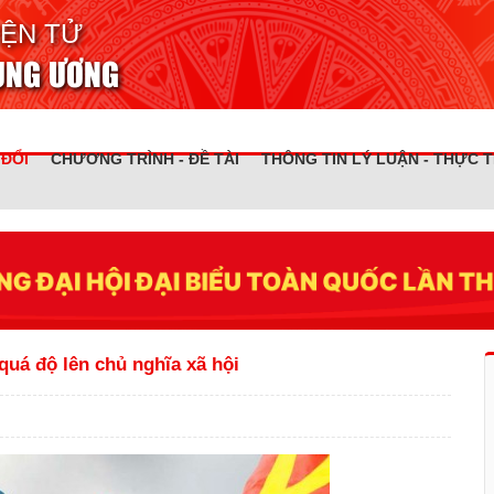
IỆN TỬ
RUNG ƯƠNG
 ĐỔI
CHƯƠNG TRÌNH - ĐỀ TÀI
THÔNG TIN LÝ LUẬN - THỰC T
quá độ lên chủ nghĩa xã hội