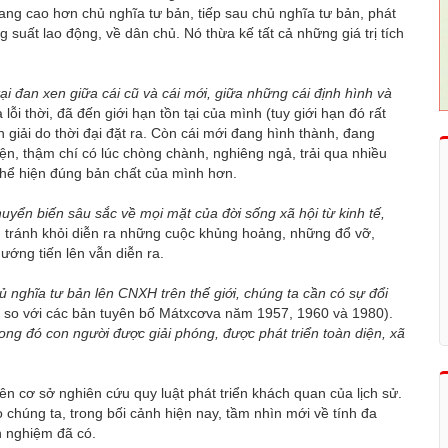
hang cao hơn chủ nghĩa tư bản, tiếp sau chủ nghĩa tư bản, phát
 suất lao động, về dân chủ. Nó thừa kế tất cả những giá trị tích
tại đan xen giữa cái cũ và cái mới, giữa những cái định hình và
 lỗi thời, đã đến giới hạn tồn tại của mình (tuy giới hạn đó rất
n giải do thời đại đặt ra. Còn cái mới đang hình thành, đang
iện, thậm chí có lúc chòng chành, nghiêng ngả, trải qua nhiều
 thể hiện đúng bản chất của mình hơn.
chuyển biến sâu sắc về mọi mặt của đời sống xã hội từ kinh tế,
 tránh khỏi diễn ra những cuộc khủng hoảng, những đổ vỡ,
ớng tiến lên vẫn diễn ra.
hủ nghĩa tư bản lên CNXH trên thế giới, chúng ta cần có sự đổi
 so với các bản tuyên bố Mátxcơva năm 1957, 1960 và 1980).
rong đó con người được giải phóng, được phát triển toàn diện, xã
n cơ sở nghiên cứu quy luật phát triển khách quan của lịch sử.
húng ta, trong bối cảnh hiện nay, tầm nhìn mới về tính đa
h nghiệm đã có.