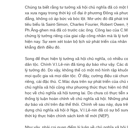
Chúng ta biết rằng tư tưởng xã hội chủ nghĩa đã có một lị
xa xưa ngay trong thời kỳ cổ đại ở phương Đông và phư
đẳng, không có áp bức và bóc lột. Mơ ước đó đã phát tri
tiêu biểu là Saint-Simon, Charles Fourier, Robert Owen, 
Ph.Ăng-ghen mà đã có trước các ông. Công lao của C.Mác
chứng lý tưởng riêng của giai cấp công nhân mà là lý t
hiện nay. Sự xem xét toàn bộ lịch sử phát triển của nhân
khẳng định điều đó.
Song để thực hiện lý tưởng xã hội chủ nghĩa, có nhiều c
dân tộc. Chính V.I.Lê-nin đã từng dự báo như vậy. Các 
lý tưởng đó. Do vậy, không thể có một mô hình rập khuôn
mọi quốc gia và mọi dân tộc. Ở đây, cường điệu cái chun
riêng, cái đặc thù. C.Mác dựa trên sự phát triển của chủ
chủ nghĩa xã hội cũng như phương thức thực hiện nó th
học về chủ nghĩa xã hội tương lai. Do chưa có thực tiễ
thống lý luận hoàn chỉnh về chủ nghĩa xã hội. Những ph
dự báo và chỉ trên đại thể thôi. Chính về sau này, dựa 
dựng chủ nghĩa xã hội ở Nga, V.I.Lê-nin đã có sự bổ sung
thời kỳ thực hiện chính sách kinh tế mới (NEP).
Như vậy, phải coi quan điểm lý luận về chủ nghĩa xã hội