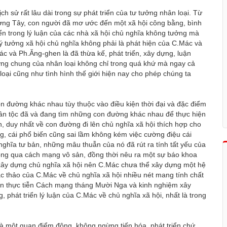
ch sử rất lâu dài trong sự phát triển của tư tưởng nhân loại. Từ
ơng Tây, con người đã mơ ước đến một xã hội công bằng, bình
ển trong lý luận của các nhà xã hội chủ nghĩa không tưởng mà
lý tưởng xã hội chủ nghĩa không phải là phát hiện của C.Mác và
 và Ph.Ăng-ghen là đã thừa kế, phát triển, xây dựng, luận
ưởng chung của nhân loại không chỉ trong quá khứ mà ngay cả
 loại cũng như tình hình thế giới hiện nay cho phép chúng ta
on đường khác nhau tùy thuộc vào điều kiện thời đại và đặc điểm
dân tộc đã và đang tìm những con đường khác nhau để thực hiện
, duy nhất về con đường đi lên chủ nghĩa xã hội thích hợp cho
g, cái phổ biến cũng sai lầm không kém việc cường điệu cái
 nghĩa tư bản, những mâu thuẫn của nó đã rút ra tính tất yếu của
ông qua cách mạng vô sản, đồng thời nêu ra một sự báo khoa
n xây dựng chủ nghĩa xã hội nên C.Mác chưa thể xây dựng một hệ
ác thảo của C.Mác về chủ nghĩa xã hội nhiều nét mang tính chất
trên thực tiễn Cách mạng tháng Mười Nga và kinh nghiệm xây
, phát triển lý luận của C.Mác về chủ nghĩa xã hội, nhất là trong
 là một quan điểm động, không ngừng tiến hóa, phát triển chứ