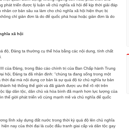
 phát triển được lý luận về chủ nghĩa xã hội để kịp thời giải đáp
 nhân cơ bản sâu xa làm cho chủ nghĩa xã hội hiện thực bị
không chỉ giản đơn là do đế quốc phá hoại hoặc giản đơn là do
nghĩa xã hội
uá độ, Đảng ta thường cụ thể hóa bằng các nội dung, tính chất
.
ứ III của Đảng, trong Báo cáo chính trị của Ban Chấp hành Trung
Đại hội, Đảng ta đã nhận định: “chúng ta đang sống trong một
 là thời đại mà nội dung cơ bản là sự quá độ từ chủ nghĩa tư bản
 thành hệ thống thế giới và đã giành được ưu thế rõ rệt trên
 độc lập dân tộc, dân chủ và hòa bình đã mạnh hơn lực lượng của
ên thế giới phát triển vô cùng mạnh mẽ và chủ nghĩa đế quốc
ơng lĩnh xây dựng đất nước trong thời kỳ quá độ lên chủ nghĩa
n hiện nay của thời đại là cuộc đấu tranh giai cấp và dân tộc gay