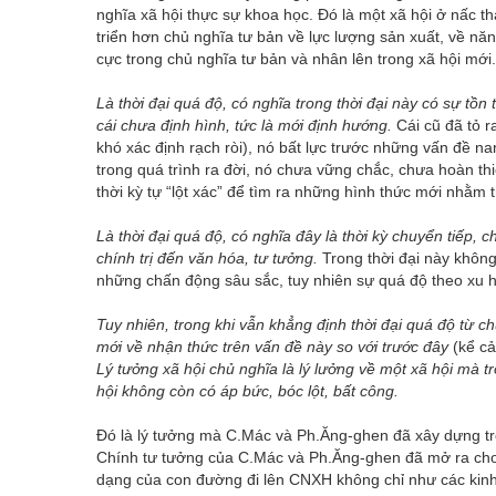
nghĩa xã hội thực sự khoa học. Đó là một xã hội ở nấc t
triển hơn chủ nghĩa tư bản về lực lượng sản xuất, về năng
cực trong chủ nghĩa tư bản và nhân lên trong xã hội mới.
Là thời đại quá độ, có nghĩa trong thời đại này có sự tồn 
cái chưa định hình, tức là mới định hướng.
Cái cũ đã tỏ ra
khó xác định rạch ròi), nó bất lực trước những vấn đề na
trong quá trình ra đời, nó chưa vững chắc, chưa hoàn th
thời kỳ tự “lột xác” để tìm ra những hình thức mới nhằm
Là thời đại quá độ, có nghĩa đây là thời kỳ chuyển tiếp, 
chính trị đến văn hóa, tư tưởng.
Trong thời đại này không
những chấn động sâu sắc, tuy nhiên sự quá độ theo xu hư
Tuy nhiên, trong khi vẫn khẳng định thời đại quá độ từ c
mới về nhận thức trên vấn đề này so với trước đây
(kể cả
Lý tưởng xã hội chủ nghĩa là lý lưởng về một xã hội mà t
hội không còn có áp bức, bóc lột, bất công.
Đó là lý tưởng mà C.Mác và Ph.Ăng-ghen đã xây dựng trê
Chính tư tưởng của C.Mác và Ph.Ăng-ghen đã mở ra cho c
dạng của con đường đi lên CNXH không chỉ như các kin