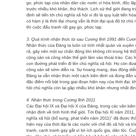
go, phức tạp của nhân dân các nước vì hòa bình, độc lập
trước nhiều khó khăn, thử thách. Lịch sử thế giới đang 
định sẽ tiến tới chủ nghĩa xã hội vì đó là quy luật tiến hóa
có hàm ý là thời đại chung vẫn là thời đại quá độ từ chủ 
thì cuộc đấu tranh rất gay go, phức tạp.
3. Quá trình nhận thức từ sau Cương lĩnh 1991 đến Cươn
Nhận thức của Đảng ta luôn có tính nhất quán và xuyên s
rã, gây nên một sự chấn động lớn không chỉ trong hệ thố
cộng sản và công nhân thế giới lâm vào thoái trào. Các 
con đường phát triển đi lên chủ nghĩa xã hội. Họ còn đư
cộng sản sẽ sớm diễn ra. Sự hoang mang, dao động diễn
Đảng ta vẫn nhận thức một cách kiên định và đúng đắn về
đặc điểm nổi bật trong giai đoạn hiện nay của thời đại; k
hội chủ nghĩa còn lại gặp nhiều khó khăn nhưng nhất địn
4. Nhận thức trong Cương lĩnh 2011
Các Đại hội IX và Đại hội X của Đảng, trong các văn kiệ
nhận định về tình hình thế giới. Tới Đại hội XI năm 2011
nghĩa xã hội (bổ sung, phát triển năm 2011)” đã được thô
hiện nay của thời đại là các nước với chế độ xã hội và tr
tranh, cạnh tranh gay gắt vì lợi ích quốc gia, dân tộc. 