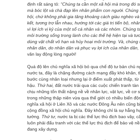
định rất sáng tỏ:
“Chúng ta cần một xã hội mà trong đó sự
mà bóc lột và chà đạp lên nhân phẩm con người. Chúng ta 
hội, chứ không phải gia tăng khoảng cách giàu nghèo và 
kết, tương trợ lẫn nhau, hướng tới các giá trị tiến bộ, nh
vì lợi ích vị kỷ của một số cá nhân và các nhóm. Chúng t
môi trường sống trong lành cho các thế hệ hiện tại và tươ
dùng vật chất vô hạn và hủy hoại môi trường. Và, chúng 
nhân dân, do nhân dân và phục vụ lợi ích của nhân dân,
văn lay động lòng người!
Quá độ lên chủ nghĩa xã hội bỏ qua chế độ tư bản chủ ngh
nước ta, đây là chặng đường cách mạng đầy khó khăn, t
bước cùng nhân loại nhưng lại ở điểm xuất phát thấp, từ
hậu.
Thứ hai,
đất nước trải qua các cuộc chiến tranh tà
chịu những tổn thất nặng nề về nhân lực, vật lực, về cơ 
trong những thập niên vừa qua thế giới có nhiều biến độ
nghĩa xã hội ở Liên Xô và các nước Đông Âu nên cũng bị
cộng đồng xã hội chủ nghĩa. Đây không chỉ là sự hẫng hụt
tưởng.
Thứ tư,
nước ta bị các thế lực thù địch bao vây, 
luôn phải đấu tranh với các thế lực thù địch để bảo vệ 
đang xây dựng.