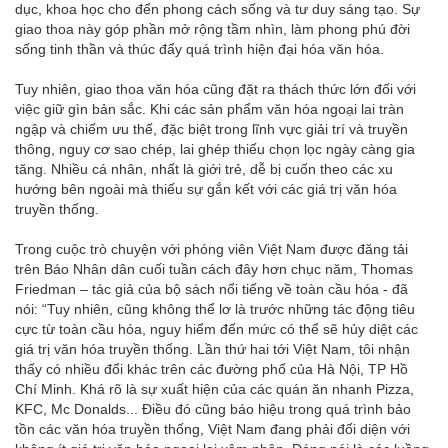
dục, khoa học cho đến phong cách sống và tư duy sáng tạo. Sự
giao thoa này góp phần mở rộng tầm nhìn, làm phong phú đời
sống tinh thần và thúc đẩy quá trình hiện đại hóa văn hóa.
Tuy nhiên, giao thoa văn hóa cũng đặt ra thách thức lớn đối với
việc giữ gìn bản sắc. Khi các sản phẩm văn hóa ngoại lai tràn
ngập và chiếm ưu thế, đặc biệt trong lĩnh vực giải trí và truyền
thông, nguy cơ sao chép, lai ghép thiếu chọn lọc ngày càng gia
tăng. Nhiều cá nhân, nhất là giới trẻ, dễ bị cuốn theo các xu
hướng bên ngoài mà thiếu sự gắn kết với các giá trị văn hóa
truyền thống.
Trong cuộc trò chuyện với phóng viên Việt Nam được đăng tải
trên Báo Nhân dân cuối tuần cách đây hơn chục năm, Thomas
Friedman – tác giả của bộ sách nổi tiếng về toàn cầu hóa - đã
nói: “Tuy nhiên, cũng không thể lơ là trước những tác động tiêu
cực từ toàn cầu hóa, nguy hiểm đến mức có thể sẽ hủy diệt các
giá trị văn hóa truyền thống. Lần thứ hai tới Việt Nam, tôi nhận
thấy có nhiều đổi khác trên các đường phố của Hà Nội, TP Hồ
Chí Minh. Khá rõ là sự xuất hiện của các quán ăn nhanh Pizza,
KFC, Mc Donalds... Điều đó cũng báo hiệu trong quá trình bảo
tồn các văn hóa truyền thống, Việt Nam đang phải đối diện với