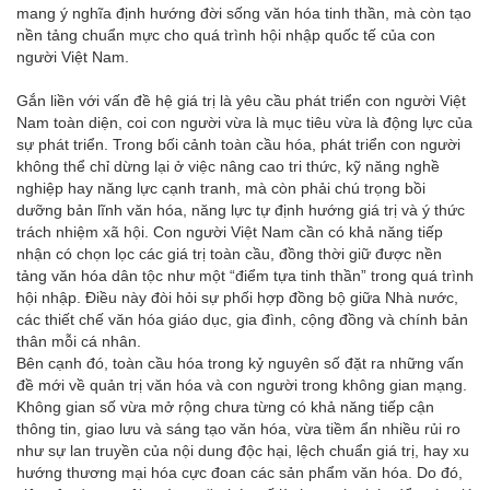
mang ý nghĩa định hướng đời sống văn hóa tinh thần, mà còn tạo
nền tảng chuẩn mực cho quá trình hội nhập quốc tế của con
người Việt Nam.
Gắn liền với vấn đề hệ giá trị là yêu cầu phát triển con người Việt
Nam toàn diện, coi con người vừa là mục tiêu vừa là động lực của
sự phát triển. Trong bối cảnh toàn cầu hóa, phát triển con người
không thể chỉ dừng lại ở việc nâng cao tri thức, kỹ năng nghề
nghiệp hay năng lực cạnh tranh, mà còn phải chú trọng bồi
dưỡng bản lĩnh văn hóa, năng lực tự định hướng giá trị và ý thức
trách nhiệm xã hội. Con người Việt Nam cần có khả năng tiếp
nhận có chọn lọc các giá trị toàn cầu, đồng thời giữ được nền
tảng văn hóa dân tộc như một “điểm tựa tinh thần” trong quá trình
hội nhập. Điều này đòi hỏi sự phối hợp đồng bộ giữa Nhà nước,
các thiết chế văn hóa giáo dục, gia đình, cộng đồng và chính bản
thân mỗi cá nhân.
Bên cạnh đó, toàn cầu hóa trong kỷ nguyên số đặt ra những vấn
đề mới về quản trị văn hóa và con người trong không gian mạng.
Không gian số vừa mở rộng chưa từng có khả năng tiếp cận
thông tin, giao lưu và sáng tạo văn hóa, vừa tiềm ẩn nhiều rủi ro
như sự lan truyền của nội dung độc hại, lệch chuẩn giá trị, hay xu
hướng thương mại hóa cực đoan các sản phẩm văn hóa. Do đó,