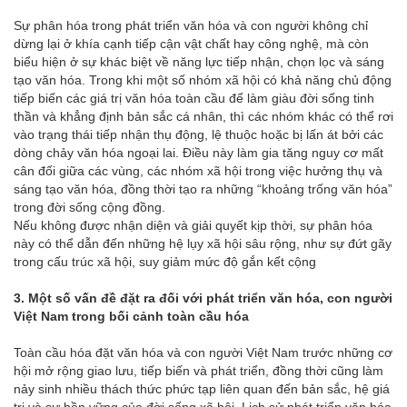
Sự phân hóa trong phát triển văn hóa và con người không chỉ
dừng lại ở khía cạnh tiếp cận vật chất hay công nghệ, mà còn
biểu hiện ở sự khác biệt về năng lực tiếp nhận, chọn lọc và sáng
tạo văn hóa. Trong khi một số nhóm xã hội có khả năng chủ động
tiếp biến các giá trị văn hóa toàn cầu để làm giàu đời sống tinh
thần và khẳng định bản sắc cá nhân, thì các nhóm khác có thể rơi
vào trạng thái tiếp nhận thụ động, lệ thuộc hoặc bị lấn át bởi các
dòng chảy văn hóa ngoại lai. Điều này làm gia tăng nguy cơ mất
cân đối giữa các vùng, các nhóm xã hội trong việc hưởng thụ và
sáng tạo văn hóa, đồng thời tạo ra những “khoảng trống văn hóa”
trong đời sống cộng đồng.
Nếu không được nhận diện và giải quyết kịp thời, sự phân hóa
này có thể dẫn đến những hệ lụy xã hội sâu rộng, như sự đứt gãy
trong cấu trúc xã hội, suy giảm mức độ gắn kết cộng
3. Một số vấn đề đặt ra đối với phát triển văn hóa, con người
Việt Nam trong bối cảnh toàn cầu hóa
Toàn cầu hóa đặt văn hóa và con người Việt Nam trước những cơ
hội mở rộng giao lưu, tiếp biến và phát triển, đồng thời cũng làm
nảy sinh nhiều thách thức phức tạp liên quan đến bản sắc, hệ giá