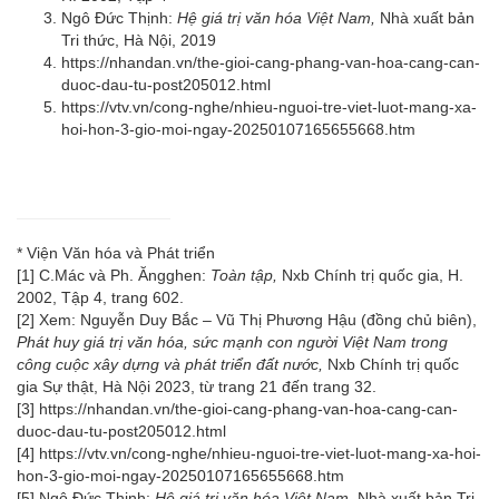
Ngô Đức Thịnh:
Hệ giá trị văn hóa Việt Nam,
Nhà xuất bản
Tri thức, Hà Nội, 2019
https://nhandan.vn/the-gioi-cang-phang-van-hoa-cang-can-
duoc-dau-tu-post205012.html
https://vtv.vn/cong-nghe/nhieu-nguoi-tre-viet-luot-mang-xa-
hoi-hon-3-gio-moi-ngay-20250107165655668.htm
*
Viện Văn hóa và Phát triển
[1]
C.Mác và Ph. Ăngghen:
Toàn tập,
Nxb Chính trị quốc gia, H.
2002, Tập 4, trang 602.
[2]
Xem: Nguyễn Duy Bắc – Vũ Thị Phương Hậu (đồng chủ biên),
Phát huy giá trị văn hóa, sức mạnh con người Việt Nam trong
công cuộc xây dựng và phát triển đất nước,
Nxb Chính trị quốc
gia Sự thật, Hà Nội 2023, từ trang 21 đến trang 32.
[3]
https://nhandan.vn/the-gioi-cang-phang-van-hoa-cang-can-
duoc-dau-tu-post205012.html
[4]
https://vtv.vn/cong-nghe/nhieu-nguoi-tre-viet-luot-mang-xa-hoi-
hon-3-gio-moi-ngay-20250107165655668.htm
[5]
Ngô Đức Thịnh:
Hệ giá trị văn hóa Việt Nam,
Nhà xuất bản Tri