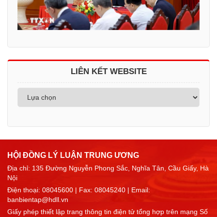
LIÊN KẾT WEBSITE
HỘI ĐỒNG LÝ LUẬN TRUNG ƯƠNG
Địa chỉ: 135 Đường Nguyễn Phong Sắc, Nghĩa Tân, Cầu Giấy, Hà
Nội
Điện thoại:
08045600
| Fax: 08045240 | Email:
banbientap@hdll.vn
Giấy phép thiết lập trang thông tin điện tử tổng hợp trên mạng Số