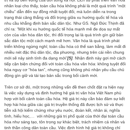
trị và sự bền vững của đời sống xã hội. Lịch sử phát triển văn hóa
nhân loại cho thấy, toàn cầu hóa không phải là một quá trình “một
chiều” dẫn đến sự đồng nhất tuyệt đối, mà luôn diễn ra trong
trạng thái căng thẳng và đối trọng giữa xu hướng quốc tế hóa và
nhu cầu khẳng định bản sắc dân tộc. Như GS. Ngô Đức Thịnh đã
chỉ ra:
“
Một khi xu hướng quốc tế hóa mạnh mẽ đe dọa sự mất
còn của văn hóa dân tộc, thì đối trọng lại là quá trình gìn giữ bản
sắc dân tộc một cách mạnh mẽ hơn. Văn hóa là quá trình phát
triển không ngừng nghỉ; toàn cầu hóa có thể san bằng, làm mất đi
nhiều nét đặc thù dân tộc, địa phương, nhưng trên cái nền chung
mới sẽ nảy sinh tính đa dạng mới
”
[5]
.
Nhận định này gợi mở cách
tiếp cận biện chứng đối với toàn cầu hóa văn hóa: không tuyệt đối
hóa nguy cơ “hòa tan”, nhưng cũng không phủ nhận yêu cầu chủ
động gìn giữ và tái tạo bản sắc trong bối cảnh mới.
Trên cơ sở đó, một trong những vấn đề then chốt đặt ra hiện nay
là việc xây dựng và định hướng hệ giá trị văn hóa Việt Nam phù
hợp với bối cảnh toàn cầu hóa. Hệ giá trị này cần bảo đảm sự kết
hợp hài hòa giữa các giá trị truyền thống đã được lịch sử và thực
tiễn xã hội kiểm chứng như yêu nước, đoàn kết, nhân ái, nghĩa
tình, hiếu học,… với những giá trị phổ quát của thời đại toàn cầu
hóa như sáng tạo, tôn trọng sự khác biệt, trách nhiệm cá nhân và
tinh thần công dân toàn cầu. Việc định hình hệ giá trị không chỉ