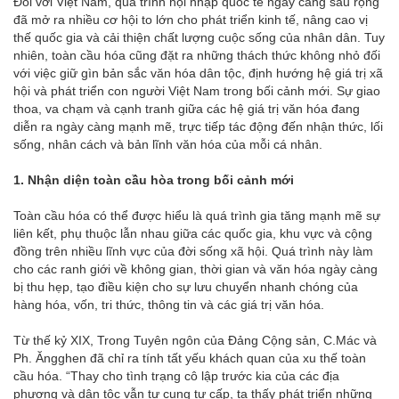
Đối với Việt Nam, quá trình hội nhập quốc tế ngày càng sâu rộng
đã mở ra nhiều cơ hội to lớn cho phát triển kinh tế, nâng cao vị
thế quốc gia và cải thiện chất lượng cuộc sống của nhân dân. Tuy
nhiên, toàn cầu hóa cũng đặt ra những thách thức không nhỏ đối
với việc giữ gìn bản sắc văn hóa dân tộc, định hướng hệ giá trị xã
hội và phát triển con người Việt Nam trong bối cảnh mới. Sự giao
thoa, va chạm và cạnh tranh giữa các hệ giá trị văn hóa đang
diễn ra ngày càng mạnh mẽ, trực tiếp tác động đến nhận thức, lối
sống, nhân cách và bản lĩnh văn hóa của mỗi cá nhân.
1. Nhận diện toàn cầu hòa trong bối cảnh mới
Toàn cầu hóa có thể được hiểu là quá trình gia tăng mạnh mẽ sự
liên kết, phụ thuộc lẫn nhau giữa các quốc gia, khu vực và cộng
đồng trên nhiều lĩnh vực của đời sống xã hội. Quá trình này làm
cho các ranh giới về không gian, thời gian và văn hóa ngày càng
bị thu hẹp, tạo điều kiện cho sự lưu chuyển nhanh chóng của
hàng hóa, vốn, tri thức, thông tin và các giá trị văn hóa.
Từ thế kỷ XIX, Trong Tuyên ngôn của Đảng Cộng sản, C.Mác và
Ph. Ăngghen đã chỉ ra tính tất yếu khách quan của xu thế toàn
cầu hóa. “Thay cho tình trạng cô lập trước kia của các địa
phương và dân tộc vẫn tự cung tự cấp, ta thấy phát triển những