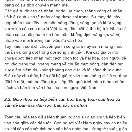
đang có sự dịch chuyển mạnh mẽ.
Các giá trị đề cao cá nhân, tự do lựa chọn, thành công cá nhân
và hiệu quả kinh tế ngày càng được coi trọng. Sự thay đổi này
góp phần thúc đẩy tinh thần năng động, sáng tạo và khát vọng
vươn lên của con người Việt Nam, đặc biệt là thế hệ trẻ. Nhiều cá
nhân có cơ hội phát triển bản thân, khẳng định năng lực và hội
nhập vào môi trường làm việc đa văn hóa.
Tuy nhiên, sự dịch chuyển giá trị cũng làm nảy sinh những mâu
thuẫn và xung đột trong đời sống tinh thần. Khi các giá trị mới
chưa được tiếp nhận một cách chọn lọc và hài hòa, con người dễ
rơi vào trạng thái hoang mang về chuẩn mực sống, dẫn đến sự
suy giảm niềm tin, khủng hoảng đạo đức và lối sống thực dụng.
Điều này cho thấy, biến đổi hệ giá trị văn hóa không chỉ là sự thay
đổi bề mặt, mà tác động trực tiếp đến quá trình hình thành nhân
cách và bản lĩnh văn hóa của con người Việt Nam.
2.2. Giao thoa và tiếp biến văn hóa trong toàn cầu hóa và
vấn đề bản sắc dân tộc, bản sắc cá nhân
Toàn cầu hóa tạo điều kiện thuận lợi cho sự giao lưu và tiếp biến
văn hóa giữa các dân tộc. Con người Việt Nam ngày nay có nhiều
cơ hội tiếp cận với tinh hoa văn hóa nhân loại, từ nghệ thuật, giáo