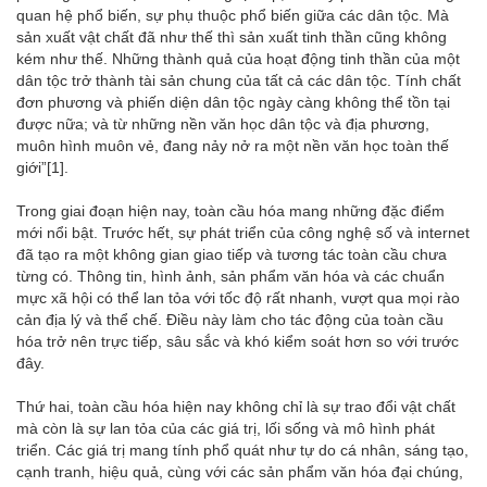
quan hệ phổ biến, sự phụ thuộc phổ biến giữa các dân tộc. Mà
sản xuất vật chất đã như thế thì sản xuất tinh thần cũng không
kém như thế. Những thành quả của hoạt động tinh thần của một
dân tộc trở thành tài sản chung của tất cả các dân tộc. Tính chất
đơn phương và phiến diện dân tộc ngày càng không thể tồn tại
được nữa; và từ những nền văn học dân tộc và địa phương,
muôn hình muôn vẻ, đang nảy nở ra một nền văn học toàn thế
giới”
[1]
.
Trong giai đoạn hiện nay, toàn cầu hóa mang những đặc điểm
mới nổi bật. Trước hết, sự phát triển của công nghệ số và internet
đã tạo ra một không gian giao tiếp và tương tác toàn cầu chưa
từng có. Thông tin, hình ảnh, sản phẩm văn hóa và các chuẩn
mực xã hội có thể lan tỏa với tốc độ rất nhanh, vượt qua mọi rào
cản địa lý và thể chế. Điều này làm cho tác động của toàn cầu
hóa trở nên trực tiếp, sâu sắc và khó kiểm soát hơn so với trước
đây.
Thứ hai, toàn cầu hóa hiện nay không chỉ là sự trao đổi vật chất
mà còn là sự lan tỏa của các giá trị, lối sống và mô hình phát
triển. Các giá trị mang tính phổ quát như tự do cá nhân, sáng tạo,
cạnh tranh, hiệu quả, cùng với các sản phẩm văn hóa đại chúng,