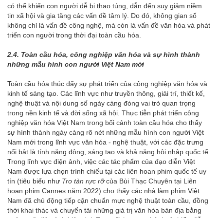
có thể khiến con người dễ bị thao túng, dẫn đến suy giảm niềm
tin xã hội và gia tăng các vấn đề tâm lý. Do đó, không gian số
không chỉ là vấn đề công nghệ, mà còn là vấn đề văn hóa và phát
triển con người trong thời đại toàn cầu hóa.
2.4. Toàn cầu hóa, công nghiệp văn hóa và sự hình thành
những mẫu hình con người Việt Nam mới
Toàn cầu hóa thúc đẩy sự phát triển của công nghiệp văn hóa và
kinh tế sáng tạo. Các lĩnh vực như truyền thông, giải trí, thiết kế,
nghệ thuật và nội dung số ngày càng đóng vai trò quan trọng
trong nền kinh tế và đời sống xã hội. Thực tiễn phát triển công
nghiệp văn hóa Việt Nam trong bối cảnh toàn cầu hóa cho thấy
sự hình thành ngày càng rõ nét những mẫu hình con người Việt
Nam mới trong lĩnh vực văn hóa - nghệ thuật, với các đặc trưng
nổi bật là tính năng động, sáng tạo và khả năng hội nhập quốc tế.
Trong lĩnh vực điện ảnh, việc các tác phẩm của đạo diễn Việt
Nam được lựa chọn trình chiếu tại các liên hoan phim quốc tế uy
tín (tiêu biểu như
Tro tàn rực rỡ
của Bùi Thạc Chuyên tại Liên
hoan phim Cannes năm 2022) cho thấy các nhà làm phim Việt
Nam đã chủ động tiếp cận chuẩn mực nghệ thuật toàn cầu, đồng
thời khai thác và chuyển tải những giá trị văn hóa bản địa bằng