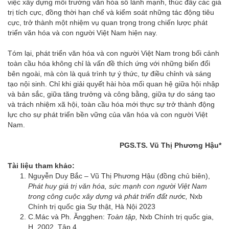
việc xây dựng môi trường văn hóa số lành mạnh, thúc đẩy các giá
trị tích cực, đồng thời hạn chế và kiểm soát những tác động tiêu
cực, trở thành một nhiệm vụ quan trọng trong chiến lược phát
triển văn hóa và con người Việt Nam hiện nay.
Tóm lại, phát triển văn hóa và con người Việt Nam trong bối cảnh
toàn cầu hóa không chỉ là vấn đề thích ứng với những biến đổi
bên ngoài, mà còn là quá trình tự ý thức, tự điều chỉnh và sáng
tạo nội sinh. Chỉ khi giải quyết hài hòa mối quan hệ giữa hội nhập
và bản sắc, giữa tăng trưởng và công bằng, giữa tự do sáng tạo
và trách nhiệm xã hội, toàn cầu hóa mới thực sự trở thành động
lực cho sự phát triển bền vững của văn hóa và con người Việt
Nam.
PGS.TS. Vũ Thị Phương Hậu
*
Tài liệu tham khảo:
Nguyễn Duy Bắc – Vũ Thị Phương Hậu (đồng chủ biên),
Phát huy giá trị văn hóa, sức mạnh con người Việt Nam
trong công cuộc xây dựng và phát triển đất nước,
Nxb
Chính trị quốc gia Sự thật, Hà Nội 2023
C.Mác và Ph. Ăngghen:
Toàn tập,
Nxb Chính trị quốc gia,
H. 2002, Tập 4