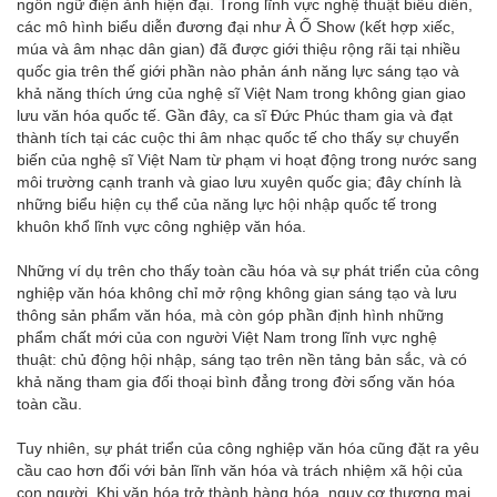
ngôn ngữ điện ảnh hiện đại. Trong lĩnh vực nghệ thuật biểu diễn,
các mô hình biểu diễn đương đại như À Ố Show (kết hợp xiếc,
múa và âm nhạc dân gian) đã được giới thiệu rộng rãi tại nhiều
quốc gia trên thế giới phần nào phản ánh năng lực sáng tạo và
khả năng thích ứng của nghệ sĩ Việt Nam trong không gian giao
lưu văn hóa quốc tế. Gần đây, ca sĩ Đức Phúc tham gia và đạt
thành tích tại các cuộc thi âm nhạc quốc tế cho thấy sự chuyển
biến của nghệ sĩ Việt Nam từ phạm vi hoạt động trong nước sang
môi trường cạnh tranh và giao lưu xuyên quốc gia; đây chính là
những biểu hiện cụ thể của năng lực hội nhập quốc tế trong
khuôn khổ lĩnh vực công nghiệp văn hóa.
Những ví dụ trên cho thấy toàn cầu hóa và sự phát triển của công
nghiệp văn hóa không chỉ mở rộng không gian sáng tạo và lưu
thông sản phẩm văn hóa, mà còn góp phần định hình những
phẩm chất mới của con người Việt Nam trong lĩnh vực nghệ
thuật: chủ động hội nhập, sáng tạo trên nền tảng bản sắc, và có
khả năng tham gia đối thoại bình đẳng trong đời sống văn hóa
toàn cầu.
Tuy nhiên, sự phát triển của công nghiệp văn hóa cũng đặt ra yêu
cầu cao hơn đối với bản lĩnh văn hóa và trách nhiệm xã hội của
con người. Khi văn hóa trở thành hàng hóa, nguy cơ thương mại