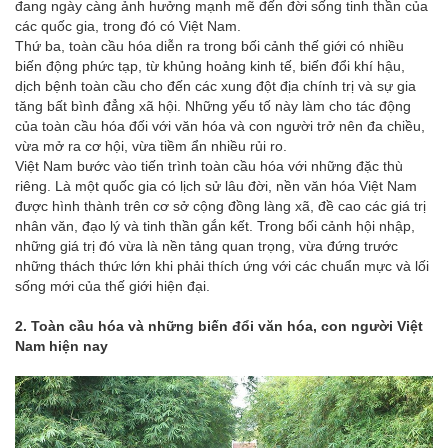
đang ngày càng ảnh hưởng mạnh mẽ đến đời sống tinh thần của
các quốc gia, trong đó có Việt Nam.
Thứ ba, toàn cầu hóa diễn ra trong bối cảnh thế giới có nhiều
biến động phức tạp, từ khủng hoảng kinh tế, biến đổi khí hậu,
dịch bệnh toàn cầu cho đến các xung đột địa chính trị và sự gia
tăng bất bình đẳng xã hội. Những yếu tố này làm cho tác động
của toàn cầu hóa đối với văn hóa và con người trở nên đa chiều,
vừa mở ra cơ hội, vừa tiềm ẩn nhiều rủi ro.
Việt Nam bước vào tiến trình toàn cầu hóa với những đặc thù
riêng. Là một quốc gia có lịch sử lâu đời, nền văn hóa Việt Nam
được hình thành trên cơ sở cộng đồng làng xã, đề cao các giá trị
nhân văn, đạo lý và tinh thần gắn kết. Trong bối cảnh hội nhập,
những giá trị đó vừa là nền tảng quan trọng, vừa đứng trước
những thách thức lớn khi phải thích ứng với các chuẩn mực và lối
sống mới của thế giới hiện đại.
2. Toàn cầu hóa và những biến đổi văn hóa, con người Việt
Nam hiện nay