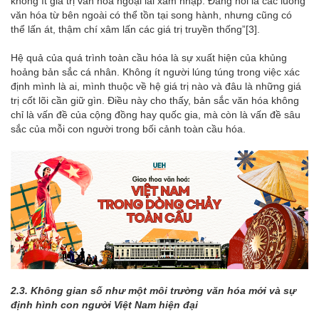
không ít giá trị văn hóa ngoại lai xâm nhập. Đáng nói là các luồng
văn hóa từ bên ngoài có thể tồn tại song hành, nhưng cũng có
thể lấn át, thậm chí xâm lấn các giá trị truyền thống”
[3]
.
Hệ quả của quá trình toàn cầu hóa là sự xuất hiện của khủng
hoảng bản sắc cá nhân. Không ít người lúng túng trong việc xác
định mình là ai, mình thuộc về hệ giá trị nào và đâu là những giá
trị cốt lõi cần giữ gìn. Điều này cho thấy, bản sắc văn hóa không
chỉ là vấn đề của cộng đồng hay quốc gia, mà còn là vấn đề sâu
sắc của mỗi con người trong bối cảnh toàn cầu hóa.
2.3. Không gian số như một môi trường văn hóa mới và sự
định hình con người Việt Nam hiện đại