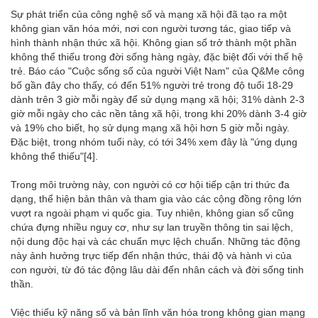
Sự phát triển của công nghệ số và mạng xã hội đã tạo ra một
không gian văn hóa mới, nơi con người tương tác, giao tiếp và
hình thành nhận thức xã hội. Không gian số trở thành một phần
không thể thiếu trong đời sống hàng ngày, đặc biệt đối với thế hệ
trẻ. Báo cáo "Cuộc sống số của người Việt Nam" của Q&Me công
bố gần đây cho thấy, có đến 51% người trẻ trong độ tuổi 18-29
dành trên 3 giờ mỗi ngày để sử dụng mạng xã hội; 31% dành 2-3
giờ mỗi ngày cho các nền tảng xã hội, trong khi 20% dành 3-4 giờ
và 19% cho biết, họ sử dụng mạng xã hội hơn 5 giờ mỗi ngày.
Đặc biệt, trong nhóm tuổi này, có tới 34% xem đây là "ứng dụng
không thể thiếu"
[4]
.
Trong môi trường này, con người có cơ hội tiếp cận tri thức đa
dạng, thể hiện bản thân và tham gia vào các cộng đồng rộng lớn
vượt ra ngoài phạm vi quốc gia. Tuy nhiên, không gian số cũng
chứa đựng nhiều nguy cơ, như sự lan truyền thông tin sai lệch,
nội dung độc hại và các chuẩn mực lệch chuẩn. Những tác động
này ảnh hưởng trực tiếp đến nhận thức, thái độ và hành vi của
con người, từ đó tác động lâu dài đến nhân cách và đời sống tinh
thần.
Việc thiếu kỹ năng số và bản lĩnh văn hóa trong không gian mạng