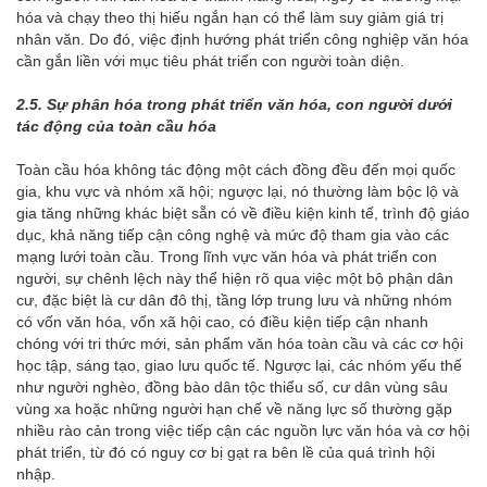
hóa và chạy theo thị hiếu ngắn hạn có thể làm suy giảm giá trị
nhân văn. Do đó, việc định hướng phát triển công nghiệp văn hóa
cần gắn liền với mục tiêu phát triển con người toàn diện.
2.5. Sự phân hóa trong phát triển văn hóa, con người dưới
tác động của toàn cầu hóa
Toàn cầu hóa không tác động một cách đồng đều đến mọi quốc
gia, khu vực và nhóm xã hội; ngược lại, nó thường làm bộc lộ và
gia tăng những khác biệt sẵn có về điều kiện kinh tế, trình độ giáo
dục, khả năng tiếp cận công nghệ và mức độ tham gia vào các
mạng lưới toàn cầu. Trong lĩnh vực văn hóa và phát triển con
người, sự chênh lệch này thể hiện rõ qua việc một bộ phận dân
cư, đặc biệt là cư dân đô thị, tầng lớp trung lưu và những nhóm
có vốn văn hóa, vốn xã hội cao, có điều kiện tiếp cận nhanh
chóng với tri thức mới, sản phẩm văn hóa toàn cầu và các cơ hội
học tập, sáng tạo, giao lưu quốc tế. Ngược lại, các nhóm yếu thế
như người nghèo, đồng bào dân tộc thiểu số, cư dân vùng sâu
vùng xa hoặc những người hạn chế về năng lực số thường gặp
nhiều rào cản trong việc tiếp cận các nguồn lực văn hóa và cơ hội
phát triển, từ đó có nguy cơ bị gạt ra bên lề của quá trình hội
nhập.