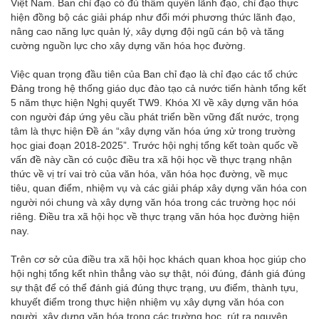
Việt Nam. Ban chỉ đạo có đủ thẩm quyền lãnh đạo, chỉ đạo thực
hiện đồng bộ các giải pháp như đổi mới phương thức lãnh đạo,
nâng cao năng lực quản lý, xây dựng đội ngũ cán bộ và tăng
cường nguồn lực cho xây dựng văn hóa học đường.
Việc quan trọng đầu tiên của Ban chỉ đạo là chỉ đạo các tổ chức
Đảng trong hệ thống giáo dục đào tạo cả nước tiến hành tổng kết
5 năm thực hiện Nghị quyết TW9. Khóa XI về xây dựng văn hóa
con người đáp ứng yêu cầu phát triển bền vững đất nước, trọng
tâm là thực hiện Đề án “xây dựng văn hóa ứng xử trong trường
học giai đoạn 2018-2025”. Trước hội nghị tổng kết toàn quốc về
vấn đề này cần có cuộc điều tra xã hội học về thực trạng nhận
thức về vị trí vai trò của văn hóa, văn hóa học đường, về mục
tiêu, quan điểm, nhiệm vụ và các giải pháp xây dựng văn hóa con
người nói chung và xây dựng văn hóa trong các trường học nói
riêng. Điều tra xã hội học về thực trạng văn hóa học đường hiện
nay.
Trên cơ sở của điều tra xã hội học khách quan khoa học giúp cho
hội nghị tổng kết nhìn thẳng vào sự thật, nói đúng, đánh giá đúng
sự thật để có thể đánh giá đúng thực trạng, ưu điểm, thành tựu,
khuyết điểm trong thực hiện nhiệm vụ xây dựng văn hóa con
người, xây dựng văn hóa trong các trường học, rút ra nguyên