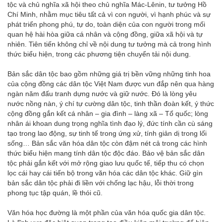
tộc và chủ nghĩa xã hội theo chủ nghĩa Mác-Lênin, tư tưởng Hồ
Chí Minh, nhằm mục tiêu tất cả vì con người, vì hạnh phúc và sự
phát triển phong phú, tự do, toàn diện của con người trong mối
quan hệ hài hòa giữa cá nhân và cộng đồng, giữa xã hội và tự
nhiên. Tiên tiến không chỉ về nội dung tư tưởng mà cả trong hình
thức biểu hiện, trong các phương tiện chuyển tải nội dung.
Bản sắc dân tộc bao gồm những giá trị bền vững những tinh hoa
của cộng đồng các dân tộc Việt Nam được vun đắp nên qua hàng
ngàn năm đấu tranh dựng nước và giữ nước. Đó là lòng yêu
nước nồng nàn, ý chí tự cường dân tộc, tinh thần đoàn kết, ý thức
cộng đồng gắn kết cá nhân – gia đình – làng xã – Tổ quốc; lòng
nhân ái khoan dung trọng nghĩa tình đạo lý, đức tính cần cù sáng
tạo trong lao động, sự tinh tế trong ứng xử, tính giản dị trong lối
sống… Bản sắc văn hóa dân tộc còn đậm nét cả trong các hình
thức biểu hiện mang tính dân tộc độc đáo. Bảo vệ bản sắc dân
tộc phải gắn kết với mở rộng giao lưu quốc tế, tiếp thu có chọn
lọc cái hay cái tiến bộ trong văn hóa các dân tộc khác. Giữ gìn
bản sắc dân tộc phải đi liền với chống lạc hậu, lỗi thời trong
phong tục tập quán, lề thói cũ.
Văn hóa học đường là một phần của văn hóa quốc gia dân tộc.