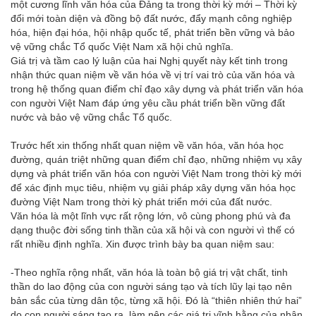
một cương lĩnh văn hóa của Đảng ta trong thời kỳ mới – Thời kỳ
đổi mới toàn diện và đồng bộ đất nước, đẩy mạnh công nghiệp
hóa, hiện đại hóa, hội nhập quốc tế, phát triển bền vững và bảo
vệ vững chắc Tổ quốc Việt Nam xã hội chủ nghĩa.
Giá trị và tầm cao lý luận của hai Nghị quyết này kết tinh trong
nhận thức quan niệm về văn hóa về vị trí vai trò của văn hóa và
trong hệ thống quan điểm chỉ đạo xây dựng và phát triển văn hóa
con người Việt Nam đáp ứng yêu cầu phát triển bền vững đất
nước và bảo vệ vững chắc Tổ quốc.
Trước hết xin thống nhất quan niệm về văn hóa, văn hóa học
đường, quán triệt những quan điểm chỉ đạo, những nhiệm vụ xây
dựng và phát triển văn hóa con người Việt Nam trong thời kỳ mới
để xác định mục tiêu, nhiệm vụ giải pháp xây dựng văn hóa học
đường Việt Nam trong thời kỳ phát triển mới của đất nước.
Văn hóa là một lĩnh vực rất rộng lớn, vô cùng phong phú và đa
dạng thuộc đời sống tinh thần của xã hội và con người vì thế có
rất nhiều định nghĩa. Xin được trình bày ba quan niệm sau:
-Theo nghĩa rộng nhất, văn hóa là toàn bộ giá trị vật chất, tinh
thần do lao động của con người sáng tạo và tích lũy lại tạo nên
bản sắc của từng dân tộc, từng xã hội. Đó là “thiên nhiên thứ hai”
do con người sáng tạo ra, làm nên các giá trị vĩnh hằng của nhân