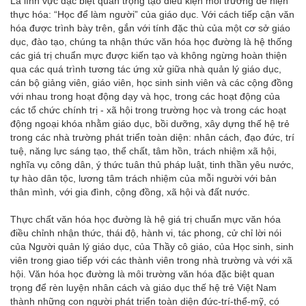
Là lĩnh vực đặc biệt quan trọng tạo điều kiện môi trường để hiện
thực hóa: “Học để làm người” của giáo dục. Với cách tiếp cận văn
hóa được trình bày trên, gắn với tính đặc thù của một cơ sở giáo
dục, đào tạo, chúng ta nhận thức văn hóa học đường là hệ thống
các giá trị chuẩn mực được kiến tạo và không ngừng hoàn thiện
qua các quá trình tương tác ứng xử giữa nhà quản lý giáo dục,
cán bộ giảng viên, giáo viên, học sinh sinh viên và các cộng đồng
với nhau trong hoạt động dạy và học, trong các hoạt động của
các tổ chức chính trị - xã hội trong trường học và trong các hoạt
động ngoại khóa nhằm giáo dục, bồi dưỡng, xây dựng thế hệ trẻ
trong các nhà trường phát triển toàn diện: nhân cách, đạo đức, trí
tuệ, năng lực sáng tạo, thể chất, tâm hồn, trách nhiệm xã hội,
nghĩa vụ công dân, ý thức tuân thủ pháp luật, tinh thần yêu nước,
tự hào dân tộc, lương tâm trách nhiệm của mỗi người với bản
thân mình, với gia đình, cộng đồng, xã hội và đất nước.
Thực chất văn hóa học đường là hệ giá trị chuẩn mực văn hóa
điều chỉnh nhận thức, thái độ, hành vi, tác phong, cử chỉ lời nói
của Người quản lý giáo dục, của Thầy cô giáo, của Học sinh, sinh
viên trong giao tiếp với các thành viên trong nhà trường và với xã
hội. Văn hóa học đường là môi trường văn hóa đặc biệt quan
trọng để rèn luyện nhân cách và giáo dục thế hệ trẻ Việt Nam
thành những con người phát triển toàn diện đức-trí-thể-mỹ, có