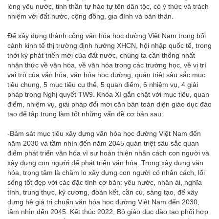
lòng yêu nước, tinh thần tự hào tự tôn dân tộc, có ý thức và trách
nhiệm với đất nước, cộng đồng, gia đình và bản thân.
Để xây dựng thành công văn hóa học đường Việt Nam trong bối
cảnh kinh tế thị trường định hướng XHCN, hội nhập quốc tế, trong
thời kỳ phát triển mới của đất nước, chúng ta cần thống nhất
nhận thức về văn hóa, về văn hóa trong các trường học, về vị trí
vai trò của văn hóa, văn hóa học đường, quán triệt sâu sắc mục
tiêu chung, 5 mục tiêu cụ thể, 5 quan điểm, 6 nhiệm vụ, 4 giải
pháp trong Nghị quyết TW9. Khóa XI gắn chặt với mục tiêu, quan
điểm, nhiệm vụ, giải pháp đổi mới căn bản toàn diện giáo dục đào
tạo để tập trung làm tốt những vấn đề cơ bản sau:
-Bám sát mục tiêu xây dựng văn hóa học đường Việt Nam đến
năm 2030 và tầm nhìn đến năm 2045 quán triệt sâu sắc quan
điểm phát triển văn hóa vì sự hoàn thiện nhân cách con người và
xây dựng con người để phát triển văn hóa. Trong xây dựng văn
hóa, trọng tâm là chăm lo xây dựng con người có nhân cách, lối
sống tốt đẹp với các đặc tính cơ bản: yêu nước, nhân ái, nghĩa
tình, trung thực, kỷ cương, đoàn kết, cần cù, sáng tạo, để xây
dựng hệ giá trị chuẩn văn hóa học đường Việt Nam đến 2030,
tầm nhìn đến 2045. Kết thúc 2022, Bộ giáo dục đào tạo phối hợp