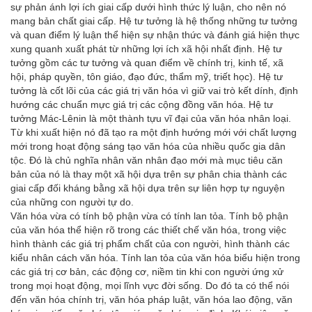
sự phản ánh lợi ích giai cấp dưới hình thức lý luận, cho nên nó
mang bản chất giai cấp. Hệ tư tưởng là hệ thống những tư tưởng
và quan điểm lý luận thể hiện sự nhận thức và đánh giá hiện thực
xung quanh xuất phát từ những lợi ích xã hội nhất định. Hệ tư
tưởng gồm các tư tưởng và quan điểm về chính trị, kinh tế, xã
hội, pháp quyền, tôn giáo, đạo đức, thẩm mỹ, triết học). Hệ tư
tưởng là cốt lõi của các giá trị văn hóa vì giữ vai trò kết dính, định
hướng các chuẩn mực giá trị các cộng đồng văn hóa. Hệ tư
tưởng Mác-Lênin là một thành tựu vĩ đại của văn hóa nhân loại.
Từ khi xuất hiện nó đã tạo ra một định hướng mới với chất lượng
mới trong hoạt động sáng tạo văn hóa của nhiều quốc gia dân
tộc. Đó là chủ nghĩa nhân văn nhân đạo mới mà mục tiêu căn
bản của nó là thay một xã hội dựa trên sự phân chia thành các
giai cấp đối kháng bằng xã hội dựa trên sự liên hợp tự nguyện
của những con người tự do.
Văn hóa vừa có tính bộ phận vừa có tính lan tỏa. Tính bộ phận
của văn hóa thể hiện rõ trong các thiết chế văn hóa, trong việc
hình thành các giá trị phẩm chất của con người, hình thành các
kiểu nhân cách văn hóa. Tính lan tỏa của văn hóa biểu hiện trong
các giá trị cơ bản, các động cơ, niềm tin khi con người ứng xử
trong mọi hoạt động, mọi lĩnh vực đời sống. Do đó ta có thể nói
đến văn hóa chính trị, văn hóa pháp luật, văn hóa lao động, văn