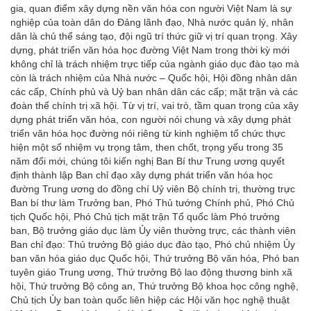
gia, quan điểm xây dựng nền văn hóa con người Việt Nam là sự
nghiệp của toàn dân do Đảng lãnh đạo, Nhà nước quản lý, nhân
dân là chủ thể sáng tạo, đội ngũ trí thức giữ vị trí quan trọng. Xây
dựng, phát triển văn hóa học đường Việt Nam trong thời kỳ mới
không chỉ là trách nhiệm trực tiếp của ngành giáo dục đào tạo mà
còn là trách nhiệm của Nhà nước – Quốc hội, Hội đồng nhân dân
các cấp, Chính phủ và Uỷ ban nhân dân các cấp; mặt trận và các
đoàn thể chính trị xã hội. Từ vị trí, vai trò, tầm quan trọng của xây
dựng phát triển văn hóa, con người nói chung và xây dựng phát
triển văn hóa học đường nói riêng từ kinh nghiệm tổ chức thực
hiện một số nhiệm vụ trọng tâm, then chốt, trọng yếu trong 35
năm đổi mới, chúng tôi kiến nghị Ban Bí thư Trung ương quyết
định thành lập Ban chỉ đạo xây dựng phát triển văn hóa học
đường Trung ương do đồng chí Uỷ viên Bộ chính trị, thường trực
Ban bí thư làm Trưởng ban, Phó Thủ tướng Chính phủ, Phó Chủ
tịch Quốc hội, Phó Chủ tịch mặt trận Tổ quốc làm Phó trưởng
ban, Bộ trưởng giáo dục làm Ủy viên thường trực, các thành viên
Ban chỉ đạo: Thủ trưởng Bộ giáo dục đào tạo, Phó chủ nhiệm Ủy
ban văn hóa giáo dục Quốc hội, Thứ trưởng Bộ văn hóa, Phó ban
tuyên giáo Trung ương, Thứ trưởng Bộ lao động thương binh xã
hội, Thứ trưởng Bộ công an, Thứ trưởng Bộ khoa học công nghệ,
Chủ tịch Ủy ban toàn quốc liên hiệp các Hội văn học nghệ thuật