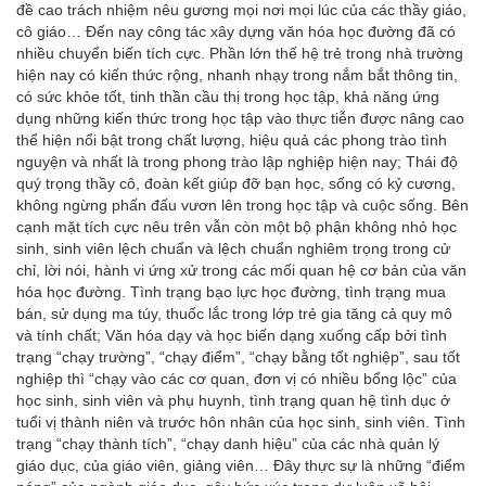
đề cao trách nhiệm nêu gương mọi nơi mọi lúc của các thầy giáo,
cô giáo… Đến nay công tác xây dựng văn hóa học đường đã có
nhiều chuyển biến tích cực. Phần lớn thế hệ trẻ trong nhà trường
hiện nay có kiến thức rộng, nhanh nhạy trong nắm bắt thông tin,
có sức khỏe tốt, tinh thần cầu thị trong học tập, khả năng ứng
dụng những kiến thức trong học tập vào thực tiễn được nâng cao
thể hiện nổi bật trong chất lượng, hiệu quả các phong trào tình
nguyện và nhất là trong phong trào lập nghiệp hiện nay; Thái độ
quý trọng thầy cô, đoàn kết giúp đỡ bạn học, sống có kỷ cương,
không ngừng phấn đấu vươn lên trong học tập và cuộc sống. Bên
cạnh mặt tích cực nêu trên vẫn còn một bộ phận không nhỏ học
sinh, sinh viên lệch chuẩn và lệch chuẩn nghiêm trọng trong cử
chỉ, lời nói, hành vi ứng xử trong các mối quan hệ cơ bản của văn
hóa học đường. Tình trạng bạo lực học đường, tình trạng mua
bán, sử dụng ma túy, thuốc lắc trong lớp trẻ gia tăng cả quy mô
và tính chất; Văn hóa dạy và học biến dạng xuống cấp bởi tình
trạng “chạy trường”, “chạy điểm”, “chạy bằng tốt nghiệp”, sau tốt
nghiệp thì “chạy vào các cơ quan, đơn vị có nhiều bổng lộc” của
học sinh, sinh viên và phụ huynh, tình trạng quan hệ tình dục ở
tuổi vị thành niên và trước hôn nhân của học sinh, sinh viên. Tình
trạng “chạy thành tích”, “chạy danh hiệu” của các nhà quản lý
giáo dục, của giáo viên, giảng viên… Đây thực sự là những “điểm