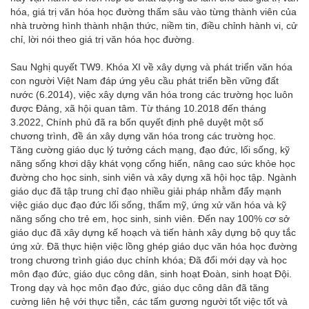
hóa, giá trị văn hóa học đường thấm sâu vào từng thành viên của
nhà trường hình thành nhận thức, niềm tin, điều chỉnh hành vi, cử
chỉ, lời nói theo giá trị văn hóa học đường.
Sau Nghị quyết TW9. Khóa XI về xây dựng và phát triển văn hóa
con người Việt Nam đáp ứng yêu cầu phát triển bền vững đất
nước (6.2014), việc xây dựng văn hóa trong các trường học luôn
được Đảng, xã hội quan tâm. Từ tháng 10.2018 đến tháng
3.2022, Chính phủ đã ra bốn quyết định phê duyệt một số
chương trình, đề án xây dựng văn hóa trong các trường học.
Tăng cường giáo dục lý tưởng cách mạng, đạo đức, lối sống, kỹ
năng sống khơi dậy khát vọng cống hiến, nâng cao sức khỏe học
đường cho học sinh, sinh viên và xây dựng xã hội học tập. Ngành
giáo dục đã tập trung chỉ đạo nhiều giải pháp nhằm đẩy mạnh
việc giáo dục đạo đức lối sống, thẩm mỹ, ứng xử văn hóa và kỹ
năng sống cho trẻ em, học sinh, sinh viên. Đến nay 100% cơ sở
giáo dục đã xây dựng kế hoạch và tiến hành xây dựng bộ quy tắc
ứng xử. Đã thực hiện việc lồng ghép giáo dục văn hóa học đường
trong chương trình giáo dục chính khóa; Đã đổi mới dạy và học
môn đạo đức, giáo dục công dân, sinh hoạt Đoàn, sinh hoạt Đội.
Trong dạy và học môn đạo đức, giáo dục công dân đã tăng
cường liên hệ với thực tiễn, các tấm gương người tốt việc tốt và