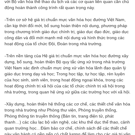
với Bộ văn hóa thể thao du lịch và các cơ quan liên quan cần chủ
động hoàn thành công trình rất quan trọng này.
-Trên cơ sở hệ giá trị chuẩn mực văn hóa học đường Việt Nam,
cần kịp thời đổi mới, bổ sung hoàn thiện nội dung, phương pháp
trong chương trình giáo dục chính trị, giáo dục đạo đức, giáo dục
công dân và đổi mới mạnh mẽ nội dung và hình thức trong các
hoạt động của tổ chức Đội, Đoàn trong nhà trường.
-Trên nền tảng của Hệ giá trị chuẩn mực văn hóa học đường xây
dựng, bổ sung, hoàn thiện Bộ quy tắc ứng xử trong nhà trường
Việt Nam xác định chuẩn mực ứng xử văn hóa lãnh đạo quản lý
giáo dục trong dạy và học; Trong học tập, tự học tập, rèn luyện
của học sinh, sinh viên, trong hoạt động ngoại khóa, trong các
hoạt động chính trị xã hội của các tổ chức chính trị xã hội trong
nhà trường, trong quan hệ ứng xử giữa các trường học với xã hội.
-Xây dựng, hoàn thiện hệ thống các cơ chế, các thiết chế văn hóa
trong nhà trường như Phòng thư viện, Phòng truyền thống,
Phòng thông tin truyền thông (Bản tin, trang điện tử, phát
thanh…) các câu lạc bộ văn nghệ, các khu thể dục thể thao, cảnh
quan trường học…Đảm bảo cơ chế, chính sách để các thiết chế
này vận hành có nền nếp có chất lượng để làm cho các giá trị văn