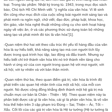
loại. Trong tác phẩm: Nhật ký trong tù. 1943, trong mục đọc sách
báo, Chủ tịch Hồ Chí Minh viết: “ý nghĩa của văn hóa: Vì lẽ sinh
tồn cũng như mục đích của cuộc sống loài người mới sáng tạo và
phát minh ra ngôn ngữ, chữ viết, đạo đức, pháp luật, khoa học,
tôn giáo, văn hóa nghệ thuật những công cụ cho sinh hoạt hàng
ngày về việc ăn, ở và các phương thức sử dụng toàn bộ những
sáng tạo và phát minh đó tức là văn hóa”
[1]
.
-Quan niệm thứ hai xét theo cấu trúc thì yếu tố hàng đầu của văn
hóa là sự hiểu biết, khả năng sáng tạo mà con người tích lũy
được trong quá trình học tập, lao động và đấu tranh. Nhưng sự
hiểu biết chỉ trở thành văn hóa khi nó trở thành nền tảng cho
hành vi ứng xử của con người trong quan hệ với mọi người, với
xã hội, với tự nhiên và với bản thân mình.
-Quan niệm thứ ba, theo quan điểm giá trị, văn hóa là trình độ
phát triển các quan hệ nhân tính của một xã hội, của mỗi con
người. Nó được cộng đồng khẳng định thành một hệ giá trị mà
chuẩn mực cơ bản là Chân - Thiện - Mỹ. Theo quan niệm này ta
phân biệt được cái gì là văn hóa, cái gì là phản văn hóa, là vô văn
hóa thể hiện trên 3 cặp phạm trù Đúng – Sai, Thiện – Ác, Tốt –
Xấu. Cốt lõi của các giá trị văn hóa là Hệ tư tưởng (Hệ tư tưởng là