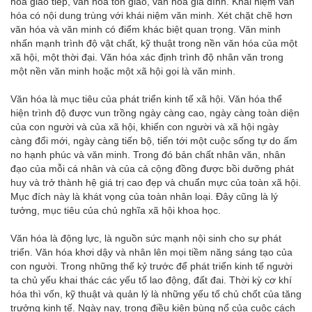
hóa giao tiếp, văn hóa tôn giáo, văn hóa gia đình. Khái niệm văn
hóa có nội dung trùng với khái niệm văn minh. Xét chặt chẽ hơn
văn hóa và văn minh có điểm khác biệt quan trọng. Văn minh
nhấn mạnh trình độ vật chất, kỹ thuật trong nền văn hóa của một
xã hội, một thời đại. Văn hóa xác định trình độ nhân văn trong
một nền văn minh hoặc một xã hội gọi là văn minh.
Văn hóa là mục tiêu của phát triển kinh tế xã hội. Văn hóa thể
hiện trình độ được vun trồng ngày càng cao, ngày càng toàn diện
của con người và của xã hội, khiến con người và xã hội ngày
càng đổi mới, ngày càng tiến bộ, tiến tới một cuộc sống tự do ấm
no hạnh phúc và văn minh. Trong đó bản chất nhân văn, nhân
đạo của mỗi cá nhân và của cả cộng đồng được bồi dưỡng phát
huy và trở thành hệ giá trị cao đẹp và chuẩn mực của toàn xã hội.
Mục đích này là khát vọng của toàn nhân loại. Đây cũng là lý
tưởng, mục tiêu của chủ nghĩa xã hội khoa học.
Văn hóa là động lực, là nguồn sức mạnh nội sinh cho sự phát
triển. Văn hóa khơi dậy và nhân lên mọi tiềm năng sáng tạo của
con người. Trong những thế kỷ trước để phát triển kinh tế người
ta chủ yếu khai thác các yếu tố lao động, đất đai. Thời kỳ cơ khí
hóa thì vốn, kỹ thuật và quản lý là những yếu tố chủ chốt của tăng
trưởng kinh tế. Ngày nay, trong điều kiện bùng nổ của cuộc cách