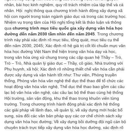
nhân, bài học kinh nghiệm, quy rõ trách nhiệm của tập thể và cá
nhân. Hội nghị thông qua chương trình hành động xây dựng xã
hội con người trong toàn ngành giáo dục và trong các trường học.
Nhiệm vụ trọng tâm của Hội nghị tổng kết là thảo luận và thông
qua
chương trình mục tiêu quốc gia xây dựng văn hóa học
đường đến năm 2030 tầm nhìn đến năm 2045
. Trong chương
trình này phải xác định rõ mục tiêu, tổng quát, muc tiêu cụ thể
đến năm 2030, 2045; Xác định rõ hệ giá trị cốt lõi chuẩn mực văn
hóa học đường Việt Nam thể hiện trong văn hóa dạy và học,
trong văn hóa ứng xử chung trong các cặp quan hệ Thầy – Trò,
Trò – Trò, Nhà quản lý giáo dục – Thầy, cô giáo, Nhà trường với
Phụ huynh, xã hội; Xác định rõ những thiết chế văn hóa cần phải
được xây dựng và vận hành tốt như: Thư viện, Phòng truyền
thống, Phòng văn hóa văn nghệ thể dục thể thao để tổ chức các
hoạt động văn hóa văn nghệ, Thể dục thể thao bao gồm các câu
lạc bộ văn hóa văn nghệ, các câu lạc bộ thể thao cùng hệ thống
Hội trường, sân vận động, khu thể thao trong khuôn viên từng
trường. Trong chương trình hành động phải xác định hệ thống
các giải pháp về lãnh đạo, về quản lý, về xây dựng mới hoặc bổ
sung, sửa đổi các văn bản pháp quy các cơ chế chính sách xây
dựng văn hóa học đường; Về xây dựng bồi dưỡng đội ngũ cán bộ
chuyên trách trực tiếp xây dựng văn hóa học đường, xác định rõ