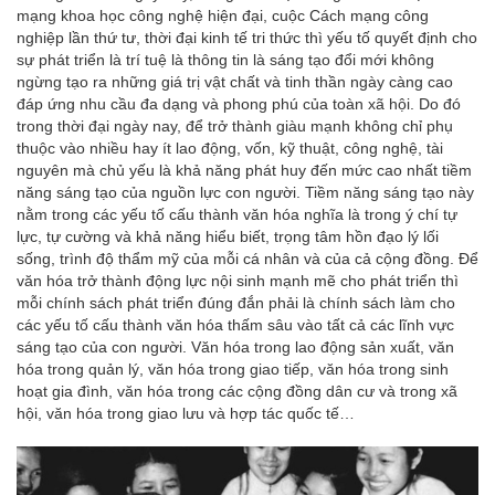
mạng khoa học công nghệ hiện đại, cuộc Cách mạng công
nghiệp lần thứ tư, thời đại kinh tế tri thức thì yếu tố quyết định cho
sự phát triển là trí tuệ là thông tin là sáng tạo đổi mới không
ngừng tạo ra những giá trị vật chất và tinh thần ngày càng cao
đáp ứng nhu cầu đa dạng và phong phú của toàn xã hội. Do đó
trong thời đại ngày nay, để trở thành giàu mạnh không chỉ phụ
thuộc vào nhiều hay ít lao động, vốn, kỹ thuật, công nghệ, tài
nguyên mà chủ yếu là khả năng phát huy đến mức cao nhất tiềm
năng sáng tạo của nguồn lực con người. Tiềm năng sáng tạo này
nằm trong các yếu tố cấu thành văn hóa nghĩa là trong ý chí tự
lực, tự cường và khả năng hiểu biết, trọng tâm hồn đạo lý lối
sống, trình độ thẩm mỹ của mỗi cá nhân và của cả cộng đồng. Để
văn hóa trở thành động lực nội sinh mạnh mẽ cho phát triển thì
mỗi chính sách phát triển đúng đắn phải là chính sách làm cho
các yếu tố cấu thành văn hóa thấm sâu vào tất cả các lĩnh vực
sáng tạo của con người. Văn hóa trong lao động sản xuất, văn
hóa trong quản lý, văn hóa trong giao tiếp, văn hóa trong sinh
hoạt gia đình, văn hóa trong các cộng đồng dân cư và trong xã
hội, văn hóa trong giao lưu và hợp tác quốc tế…