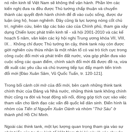
nó nền kinh tế Việt Nam sẽ không thể vận hành. Phần lớn các
kiến nghị đưa ra đều được Thủ tướng chấp thuận và chuyển
thành các quyết định hành chính để đi vào cuộc sống, được dư
luận ủng hộ, hoan nghênh. Đây cũng là lực lượng nòng cốt chủ
trì, nghiên cứu, biên tập các báo cáo của Chính phủ, tham gia xây
dựng Chiến lược phát triển kinh tế - xã hội 2001-2010 và các kế
hoạch 5 năm, văn kiện các kỳ hội nghị Trung ương khóa VII, VIII,
IX… Không chỉ được Thủ tướng tin cậy, think tank này còn được
giới nghiên cứu thừa nhận là một nhân tố có vai trò tích cực trong
công cuộc đổi mới và phát triển đất nước, vừa góp phần đưa vào
cuộc sống các quan điểm, chính sách đổi mới đã được đề ra, vừa
đề xuất các yêu cầu và chủ trương tiếp tục đẩy mạnh tiến trình
đổi mới [Đào Xuân Sâm, Vũ Quốc Tuấn, tr. 120-121].
Trong bối cảnh cởi mở của đổi mới, bên cạnh những think tank
chính thức của Đảng và Nhà nước, những think tank không chính
thức cũng ra đời và hoạt động sôi nổi, đóng góp tích cực vào việc
tham vấn cho lãnh đạo các vấn đề quốc kế dân sinh. Điển hình là
nhóm của
Tiến sĩ
Nguyễn Xuân Oánh
và nhóm “
Thứ Sáu
” ở
thành phố Hồ Chí Minh.
Ngoài các think tank, một lực lượng quan trọng tham gia vào sự