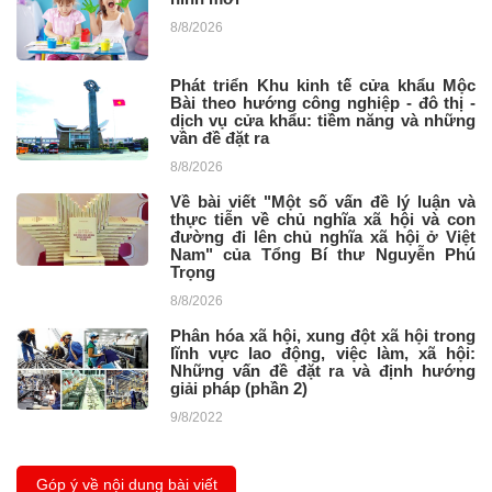
8/8/2026
Phát triển Khu kinh tế cửa khẩu Mộc
Bài theo hướng công nghiệp - đô thị -
dịch vụ cửa khẩu: tiềm năng và những
vần đề đặt ra ​
8/8/2026
Về bài viết "Một số vấn đề lý luận và
thực tiễn về chủ nghĩa xã hội và con
đường đi lên chủ nghĩa xã hội ở Việt
Nam" của Tổng Bí thư Nguyễn Phú
Trọng
8/8/2026
Phân hóa xã hội, xung đột xã hội trong
lĩnh vực lao động, việc làm, xã hội:
Những vấn đề đặt ra và định hướng
giải pháp (phần 2)
9/8/2022
Góp ý về nội dung bài viết