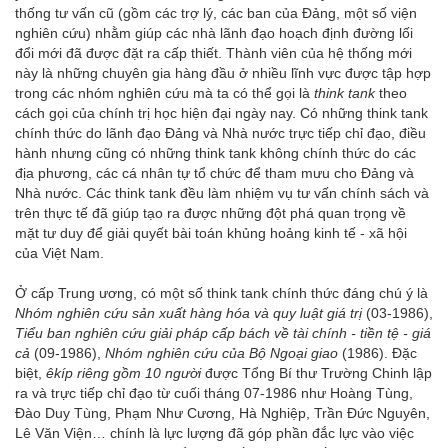
thống tư vấn cũ (gồm các trợ lý, các ban của Đảng, một số viện
nghiên cứu) nhằm giúp các nhà lãnh đạo hoạch định đường lối
đổi mới đã được đặt ra cấp thiết. Thành viên của hệ thống mới
này là những chuyên gia hàng đầu ở nhiều lĩnh vực được tập hợp
trong các nhóm nghiên cứu mà ta có thể gọi là
think tank
theo
cách gọi của chính trị học hiện đại ngày nay. Có những think tank
chính thức do lãnh đạo Đảng và Nhà nước trực tiếp chỉ đạo, điều
hành nhưng cũng có những think tank không chính thức do các
địa phương, các cá nhân tự tổ chức để tham mưu cho Đảng và
Nhà nước. Các think tank đều làm nhiệm vụ tư vấn chính sách và
trên thực tế đã giúp tạo ra được những đột phá quan trọng về
mặt tư duy để giải quyết bài toán khủng hoảng kinh tế - xã hội
của Việt Nam.
Ở cấp Trung ương, có một số think tank chính thức đáng chú ý là
Nhóm nghiên cứu sản xuất hàng hóa và quy luật giá trị
(03-1986),
Tiểu ban nghiên cứu giải pháp cấp bách về tài chính - tiền tệ - giá
cả
(09-1986),
Nhóm nghiên cứu của Bộ Ngoại giao
(1986). Đặc
biệt,
êkíp riêng gồm 10 người
được Tổng Bí thư Trường Chinh lập
ra và trực tiếp chỉ đạo từ cuối tháng 07-1986 như Hoàng Tùng,
Đào Duy Tùng, Phạm Như Cương, Hà Nghiệp, Trần Đức Nguyên,
Lê Văn Viện… chính là lực lượng đã góp phần đắc lực vào việc