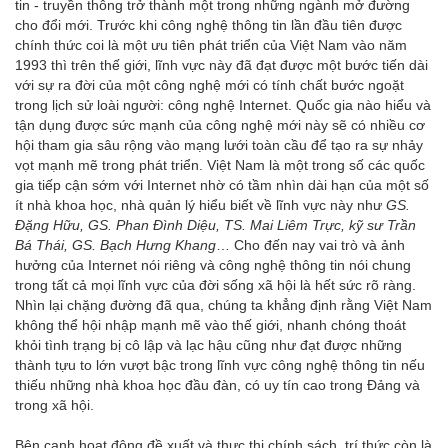
tin - truyền thông trở thành một trong những ngành mở đường
cho đổi mới. Trước khi công nghệ thông tin lần đầu tiên được
chính thức coi là một ưu tiên phát triển của Việt Nam vào năm
1993 thì trên thế giới, lĩnh vực này đã đạt được một bước tiến dài
với sự ra đời của một công nghệ mới có tính chất bước ngoặt
trong lịch sử loài người: công nghệ Internet. Quốc gia nào hiểu và
tận dụng được sức mạnh của công nghệ mới này sẽ có nhiều cơ
hội tham gia sâu rộng vào mạng lưới toàn cầu để tạo ra sự nhảy
vọt mạnh mẽ trong phát triển. Việt Nam là một trong số các quốc
gia tiếp cận sớm với Internet nhờ có tầm nhìn dài hạn của một số
ít nhà khoa học, nhà quản lý hiểu biết về lĩnh vực này như
GS.
Đặng Hữu, GS. Phan Đình Diệu, TS. Mai Liêm Trực, kỹ sư Trần
Bá Thái, GS. Bạch Hưng Khang
… Cho đến nay vai trò và ảnh
hưởng của Internet nói riêng và công nghệ thông tin nói chung
trong tất cả mọi lĩnh vực của đời sống xã hội là hết sức rõ ràng.
Nhìn lại chặng đường đã qua, chúng ta khẳng định rằng Việt Nam
không thể hội nhập mạnh mẽ vào thế giới, nhanh chóng thoát
khỏi tình trạng bị cô lập và lạc hậu cũng như đạt được những
thành tựu to lớn vượt bậc trong lĩnh vực công nghệ thông tin nếu
thiếu những nhà khoa học đầu đàn, có uy tín cao trong Đảng và
trong xã hội.
Bên cạnh hoạt động đề xuất và thực thi chính sách, trí thức còn là