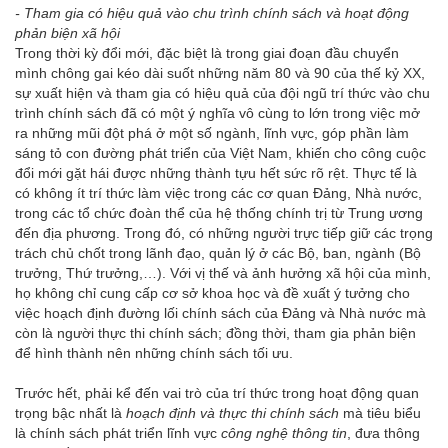
-
Tham gia có hiệu quả vào chu trình chính sách và hoạt động
phản biện xã hội
Trong thời kỳ đổi mới, đặc biệt là trong giai đoạn đầu chuyển
mình chông gai kéo dài suốt những năm 80 và 90 của thế kỷ XX,
sự xuất hiện và tham gia có hiệu quả của đội ngũ trí thức vào chu
trình chính sách đã có một ý nghĩa vô cùng to lớn trong việc mở
ra những mũi đột phá ở một số ngành, lĩnh vực, góp phần làm
sáng tỏ con đường phát triển của Việt Nam, khiến cho công cuộc
đổi mới gặt hái được những thành tựu hết sức rõ rệt. Thực tế là
có không ít trí thức làm việc trong các cơ quan Đảng, Nhà nước,
trong các tổ chức đoàn thể của hệ thống chính trị từ Trung ương
đến địa phương. Trong đó, có những người trực tiếp giữ các trọng
trách chủ chốt trong lãnh đạo, quản lý ở các Bộ, ban, ngành (Bộ
trưởng, Thứ trưởng,…). Với vị thế và ảnh hưởng xã hội của mình,
họ không chỉ cung cấp cơ sở khoa học và đề xuất ý tưởng cho
việc hoạch định đường lối chính sách của Đảng và Nhà nước mà
còn là người thực thi chính sách; đồng thời, tham gia phản biện
để hình thành nên những chính sách tối ưu.
Trước hết, phải kể đến vai trò của trí thức trong hoạt động quan
trọng bậc nhất là
hoạch định và thực thi chính sách
mà tiêu biểu
là chính sách phát triển lĩnh vực
công nghệ thông tin
, đưa thông