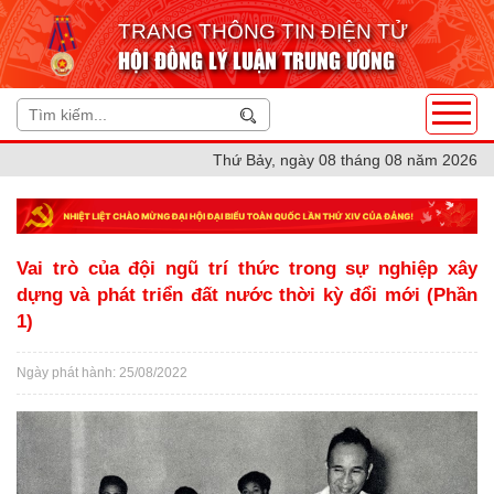
TRANG THÔNG TIN ĐIỆN TỬ
HỘI ĐỒNG LÝ LUẬN TRUNG ƯƠNG
Thứ Bảy, ngày 08 tháng 08 năm 2026
Vai trò của đội ngũ trí thức trong sự nghiệp xây
dựng và phát triển đất nước thời kỳ đổi mới (Phần
1)
Ngày phát hành: 25/08/2022