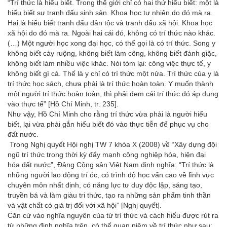
“Trí thức là hiểu biết. Trong thế giới chỉ có hai thứ hiểu biết: một là
hiểu biết sự tranh đấu sinh sản. Khoa học tự nhiên do đó mà ra.
Hai là hiểu biết tranh đấu dân tộc và tranh đấu xã hội. Khoa học
xã hội do đó mà ra. Ngoài hai cái đó, không có trí thức nào khác.
(…) Một người học xong đại học, có thể gọi là có trí thức. Song y
không biết cày ruộng, không biết làm công, không biết đánh giặc,
không biết làm nhiều việc khác. Nói tóm lại: công việc thực tế, y
không biết gì cả. Thế là y chỉ có trí thức một nửa. Trí thức của y là
trí thức học sách, chưa phải là trí thức hoàn toàn. Y muốn thành
một người trí thức hoàn toàn, thì phải đem cái trí thức đó áp dụng
vào thực tế” [Hồ Chí Minh, tr. 235].
Như vậy, Hồ Chí Minh cho rằng trí thức vừa phải là người hiểu
biết, lại vừa phải gắn hiểu biết đó vào thực tiễn để phục vụ cho
đất nước.
Trong Nghị quyết Hội nghị TW 7 khóa X (2008) về “Xây dựng đội
ngũ trí thức trong thời kỳ đẩy mạnh công nghiệp hóa, hiện đại
hóa đất nước”, Đảng Cộng sản Việt Nam định nghĩa: “Trí thức là
những người lao động trí óc, có trình độ học vấn cao về lĩnh vực
chuyên môn nhất định, có năng lực tư duy độc lập, sáng tạo,
truyền bá và làm giàu tri thức, tạo ra những sản phẩm tinh thần
và vật chất có giá trị đối với xã hội” [Nghị quyết].
Căn cứ vào nghĩa nguyên của từ trí thức và cách hiểu được rút ra
từ những định nghĩa trên, có thể quan niệm về trí thức như sau: