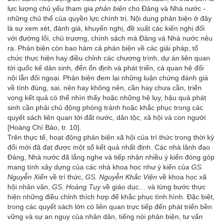
lực lượng chủ yếu tham gia
phản biện
cho Đảng và Nhà nước -
những chủ thể của quyền lực chính trị. Nội dung phản biện ở đây
là sự xem xét, đánh giá, khuyến nghị, đề xuất các kiến nghị đối
với đường lối, chủ trương, chính sách mà Đảng và Nhà nước nêu
ra. Phản biện còn bao hàm cả phản biện về các giải pháp, tổ
chức thực hiện hay điều chỉnh các chương trình, dự án liên quan
tới quốc kế dân sinh, đến ổn định và phát triển, cả quan hệ đối
nội lẫn đối ngoại. Phản biện đem lại những luận chứng đánh giá
về tính đúng, sai, nên hay không nên, cần hay chưa cần, triển
vọng kết quả có thể nhìn thấy hoặc những hệ lụy, hậu quả phát
sinh cần phải chủ động phòng tránh hoặc khắc phục trong các
quyết sách liên quan tới đất nước, dân tộc, xã hội và con người
[Hoàng Chí Bảo, tr. 10].
Trên thực tế, hoạt động phản biện xã hội của trí thức trong thời kỳ
đổi mới đã đạt được một số kết quả nhất định. Các nhà lãnh đạo
Đảng, Nhà nước đã lắng nghe và tiếp nhận nhiều ý kiến đóng góp
mang tính xây dựng của các nhà khoa học như ý kiến của
GS.
Nguyễn Xiển
về trí thức,
GS.
Nguyễn Khắc Viện
về khoa học xã
hội nhân văn,
GS
.
Hoàng Tụy
về giáo dục… và từng bước thực
hiện những điều chỉnh thích hợp để khắc phục tình hình. Đặc biệt,
trong các quyết sách lớn có liên quan trực tiếp đến phát triển bền
vững và sự an nguy của nhân dân, tiếng nói phản biện, tư vấn