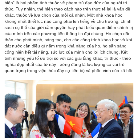
biện” là hai phẩm tính thuộc về phạm trù đạo đức của người trí
thức. Tuy nhiên, thể hiện theo cách nào trên thực tế lại là vấn đề
khác, thuộc về lựa chọn của mỗi cá nhân. Một nhà khoa học
không nhất thiết lúc nào cũng phải lên tiếng về chủ trương, chính
sách cụ thể của giới cầm quyền hay phát biểu quan điểm chính trị
của mình trên các phương tiện thông tin đại chúng. Họ chọn dấn
thân cho phát minh, sáng tạo, cho các công trình khoa học và khi
đất nước cần điều gì nằm trong khả năng của họ, họ sẵn sàng
cống hiến hết tài năng, sức lực của mình cho lợi ích chung. Kết
tinh những yếu tố ưu trội so với các giai tầng khác, trí thức - theo
nghĩa đẹp nhất của từ này - xứng đáng là lực lượng có vai trò
quan trọng trong việc thúc đẩy sự tiến bộ và phồn vinh của xã hội.