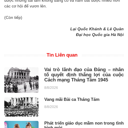
được những sai lầm không đáng có và nắm bắt được nhiều hơn
các cơ hội để vươn lên.
(Còn tiếp)
Lại Quốc Khánh &
Lê Quân
Đại học Quốc gia Hà Nội
Tin Liên quan
Vai trò lãnh đạo của Đảng – nhân
tố quyết định thắng lợi của cuộc
Cách mạng Tháng Tám 1945
8/8/2026
Vang mãi Bài ca Tháng Tám
8/8/2026
Phát triển giáo dục mầm non trong tình
hình mới