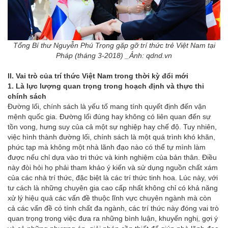
Tổng Bí thư Nguyễn Phú Trọng gặp gỡ trí thức trẻ Việt Nam tại
Pháp (tháng 3-2018) _Ảnh: qdnd.vn
II.
V
ai trò của trí thức Việt Nam trong
thời kỳ đổi mới
1. Là lực lượng quan trọng trong hoạch định và thực thi
chính sách
Đường lối, chính sách là yếu tố mang tính quyết định đến vận
mệnh quốc gia. Đường lối đúng hay không có liên quan đến sự
tồn vong, hưng suy của cả một sự nghiệp hay chế độ. Tuy nhiên,
việc hình thành đường lối, chính sách là một quá trình khó khăn,
phức tạp mà không một nhà lãnh đạo nào có thể tự mình làm
được nếu chỉ dựa vào tri thức và kinh nghiệm của bản thân. Điều
này đòi hỏi họ phải tham khảo ý kiến và sử dụng nguồn chất xám
của các nhà trí thức, đặc biệt là các trí thức tinh hoa. Lúc này, với
tư cách là những chuyên gia cao cấp nhất không chỉ có khả năng
xử lý hiệu quả các vấn đề thuộc lĩnh vực chuyên ngành mà còn
cả các vấn đề có tính chất đa ngành, các trí thức này đóng vai trò
quan trọng trong việc đưa ra những bình luận, khuyến nghị, gợi ý