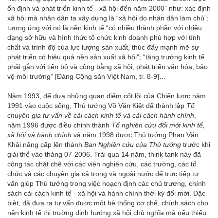
ổn định và phát triển kinh tế - xã hội đến năm 2000” như: xác định
xã hội mà nhân dân ta xây dựng là “xã hội do nhân dân làm chủ”;
tương ứng với nó là nền kinh tế “có nhiều thành phần với nhiều
dạng sở hữu và hình thức tổ chức kinh doanh phù hợp với tính
chất và trình độ của lực lượng sản xuất, thúc đẩy mạnh mẽ sự
phát triển có hiệu quả nền sản xuất xã hội”; “tăng trưởng kinh tế
phải gắn với tiến bộ và công bằng xã hội, phát triển văn hóa, bảo
vệ môi trường” [Đảng Cộng sản Việt Nam, tr. 8-9]…
Năm 1993, để đưa những quan điểm cốt lõi của Chiến lược năm
1991 vào cuộc sống, Thủ tướng Võ Văn Kiệt đã thành lập
Tổ
chuyên gia tư vấn về cải cách kinh tế và cải cách hành chính
,
năm 1996 được điều chỉnh thành
Tổ nghiên cứu đổi mới kinh tế,
xã hội và hành chính
và năm 1998 được Thủ tướng Phan Văn
Khải nâng cấp lên thành
Ban Nghiên cứu của Thủ tướng
trước khi
giải thể vào tháng 07-2006. Trải qua 14 năm, think tank này đã
cộng tác chặt chẽ với các viện nghiên cứu, các trường, các tổ
chức và các chuyên gia cả trong và ngoài nước để trực tiếp tư
vấn giúp Thủ tướng trong việc hoạch định các chủ trương, chính
sách cải cách kinh tế - xã hội và hành chính thời kỳ đổi mới. Đặc
biệt, đã đưa ra tư vấn được một hệ thống cơ chế, chính sách cho
nền kinh tế thị trường định hướng xã hội chủ nghĩa mà nếu thiếu