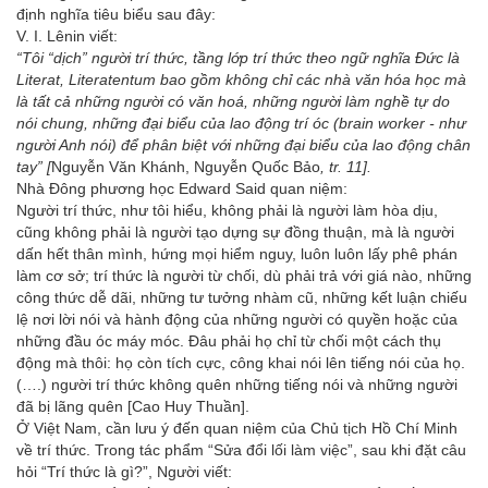
định nghĩa tiêu biểu sau đây:
V. I. Lênin viết:
“
Tôi “dịch” người trí thức, tầng lớp trí thức theo ngữ nghĩa Đức là
Literat, Literatentum bao gồm không chỉ các nhà văn hóa học mà
là tất cả những người có văn hoá, những người làm nghề tự do
nói chung, những đại biểu của lao động trí óc (brain worker - như
người Anh nói) để phân biệt với những đại biểu của lao động chân
tay
”
[
Nguyễn Văn Khánh, Nguyễn Quốc Bảo
,
tr. 11].
Nhà Đông phương học Edward Said quan niệm:
Người trí thức, như tôi hiểu, không phải là người làm hòa dịu,
cũng không phải là người tạo dựng sự đồng thuận, mà là người
dấn hết thân mình, hứng mọi hiểm nguy, luôn luôn lấy phê phán
làm cơ sở; trí thức là người từ chối, dù phải trả với giá nào, những
công thức dễ dãi, những tư tưởng nhàm cũ, những kết luận chiếu
lệ nơi lời nói và hành động của những người có quyền hoặc của
những đầu óc máy móc. Đâu phải họ chỉ từ chối một cách thụ
động mà thôi: họ còn tích cực, công khai nói lên tiếng nói của họ.
(….) người trí thức không quên những tiếng nói và những người
đã bị lãng quên [Cao Huy Thuần].
Ở Việt Nam, cần lưu ý đến quan niệm của Chủ tịch Hồ Chí Minh
về trí thức. Trong tác phẩm “Sửa đổi lối làm việc”, sau khi đặt câu
hỏi “Trí thức là gì?”, Người viết: