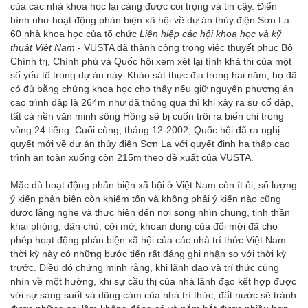
của các nhà khoa học lại càng được coi trọng và tin cậy. Điển
hình như hoạt động phản biện xã hội về dự án thủy điện Sơn La.
60 nhà khoa học của tổ chức
Liên hiệp các hội khoa học và kỹ
thuật Việt Nam
- VUSTA đã thành công trong việc thuyết phục Bộ
Chính trị, Chính phủ và Quốc hội xem xét lại tính khả thi của một
số yếu tố trong dự án này. Khảo sát thực địa trong hai năm, họ đã
có đủ bằng chứng khoa học cho thấy nếu giữ nguyên phương án
cao trình đập là 264m như đã thông qua thì khi xảy ra sự cố đập,
tất cả nền văn minh sông Hồng sẽ bị cuốn trôi ra biển chỉ trong
vòng 24 tiếng. Cuối cùng, tháng 12-2002, Quốc hội đã ra nghị
quyết mới về dự án thủy điện Sơn La với quyết định hạ thấp cao
trình an toàn xuống còn 215m theo đề xuất của VUSTA.
Mặc dù hoạt động phản biện xã hội ở Việt Nam còn ít ỏi, số lượng
ý kiến phản biện còn khiêm tốn và không phải ý kiến nào cũng
được lắng nghe và thực hiện đến nơi song nhìn chung, tinh thần
khai phóng, dân chủ, cởi mở, khoan dung của đổi mới đã cho
phép hoạt động phản biện xã hội của các nhà trí thức Việt Nam
thời kỳ này có những bước tiến rất đáng ghi nhận so với thời kỳ
trước. Điều đó chứng minh rằng, khi lãnh đạo và trí thức cùng
nhìn về một hướng, khi sự cầu thị của nhà lãnh đạo kết hợp được
với sự sáng suốt và dũng cảm của nhà trí thức, đất nước sẽ tránh