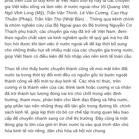
phát triển của tư duy kinh tế Việt Nam thời kỳ này là các chuyên
gia Việt kiều sống và làm việc ở nước ngoài như
Vũ Quang Việt,
Ngô Vĩnh Long
(Mỹ),
Trần Văn Thình, Lê Văn Cường, Cao Huy
Thuần
(Pháp),
Trần Văn Thọ
(Nhật Bản)… Thông qua kênh chính
là nhóm nghiên cứu của Bộ Ngoại giao do Bộ trưởng Nguyễn Cơ
Thạch phụ trách, các chuyên gia này đã trở về Việt Nam, đem
theo nguồn chất xám và kinh nghiệm quốc tế quý giá mà họ đã
học hỏi được khi làm việc ở nước ngoài về để kịp thời bổ sung
cho những thiếu hụt về nhiều mặt của các chuyên gia trong nước,
giúp Việt Nam có điều kiện để hội nhập vào nền kinh tế toàn cầu.
Thực tế cho thấy bước chuyển thành công về mọi mặt trên đất
nước ta trong thời kỳ đổi mới đều có nguồn gốc từ bước ngoặt
thành công về đổi mới tư duy kinh tế. Các nhà trí thức, trên
cương vị là thành viên của các think tank hoặc cương vị cá nhân
đã trở thành lực lượng đóng vai trò chủ chốt trong việc định
hướng, tham mưu, phản biện cho lãnh đạo Đảng và Nhà nước,
góp phần tạo nên những thay đổi tận gốc trong đường lối, chính
sách kinh tế, giúp kịp thời rời bỏ cơ chế tập trung quan liêu bao
cấp để chuyển nhanh sang cơ chế thị trường. Đây cũng là một
đóng góp to lớn của giới trí thức nước ta vào quá trình dân chủ
hóa kinh tế nói riêng, dân chủ hóa xã hội nói chung.