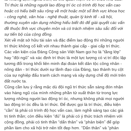
Trí thức là những người lao động trí óc có trình độ học vấn cao
hoặc có hiểu biết sâu rộng về một hoặc một số lĩnh vực khoa học
- công nghệ, văn hóa - nghệ thuật, quản lý kinh tế - xã hội,
thường xuyên vận dụng những hiểu biết đó để giải quyết các vấn
đề thuộc lĩnh vực chuyên môn và có trách nhiệm sâu sắc đối với
sự tiến bộ của cộng đồng.
Xét về mặt sở hữu tài sản và đặc điểm lao động thì những người
trí thức không cố kết với nhau thành giai cấp - giai cấp trí thức.
Các văn kiện của Đảng Cộng sản Việt Nam gọi họ là “tầng lớp”
hay “đội ngũ” và xác định trí thức là một lực lượng có vị trí độc lập
tương đối trong khối liên minh đại đoàn kết dân tộc công nhân -
nông dân - trí thức dưới sự lãnh đạo của Đảng, tạo thành trụ cột
của sự nghiệp đấu tranh cách mạng và xây dựng chế độ mới trên
đất nước ta.
Cũng cần lưu ý rằng mặc dù đội ngũ trí thức sẵn sàng đón nhận
vào hàng ngũ của mình những phần tử xuất thân từ trong lực
lượng những người lao động trí óc, nhưng không phải mọi người
lao động trí óc đều là trí thức. Để được gọi là trí thức, điều kiện
“cần” là phải có trình độ học vấn cao, làm nghề sáng tạo các giá
trị tinh thần; còn điều kiện “đủ” là phải có ý thức trách nhiệm với
cộng đồng, phải có tinh thần “dấn thân” và “phản biện” để góp
phần làm cho xã hội trở nên tốt đẹp hơn. “Dấn thân” và “phản