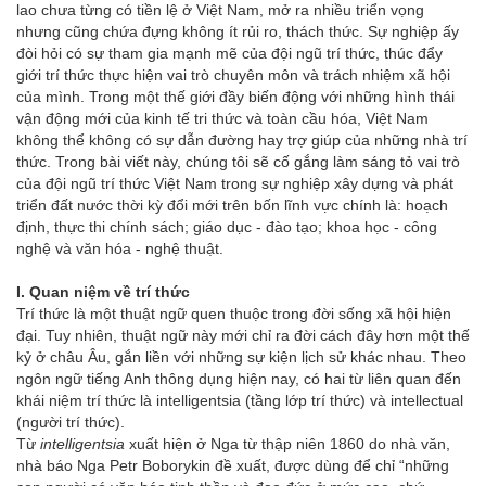
lao chưa từng có tiền lệ ở Việt Nam, mở ra nhiều triển vọng
nhưng cũng chứa đựng không ít rủi ro, thách thức. Sự nghiệp ấy
đòi hỏi có sự tham gia mạnh mẽ của đội ngũ trí thức, thúc đẩy
giới trí thức thực hiện vai trò chuyên môn và trách nhiệm xã hội
của mình. Trong một thế giới đầy biến động với những hình thái
vận động mới của kinh tế tri thức và toàn cầu hóa, Việt Nam
không thể không có sự dẫn đường hay trợ giúp của những nhà trí
thức. Trong bài viết này, chúng tôi sẽ cố gắng làm sáng tỏ vai trò
của đội ngũ trí thức Việt Nam trong sự nghiệp xây dựng và phát
triển đất nước thời kỳ đổi mới trên bốn lĩnh vực chính là: hoạch
định, thực thi chính sách; giáo dục - đào tạo; khoa học - công
nghệ và văn hóa - nghệ thuật.
I. Quan niệm về trí thức
Trí thức là một thuật ngữ quen thuộc trong đời sống xã hội hiện
đại. Tuy nhiên, thuật ngữ này mới chỉ ra đời cách đây hơn một thế
kỷ ở châu Âu, gắn liền với những sự kiện lịch sử khác nhau. Theo
ngôn ngữ tiếng Anh thông dụng hiện nay, có hai từ liên quan đến
khái niệm trí thức là intelligentsia (tầng lớp trí thức) và intellectual
(người trí thức).
Từ
intelligentsia
xuất hiện ở Nga từ thập niên 1860 do nhà văn,
nhà báo Nga Petr Boborykin đề xuất, được dùng để chỉ “những