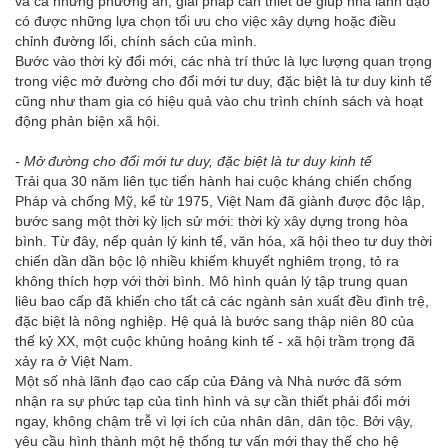
và cả những phương án, giải pháp cần thiết để giúp nhà lãnh đạo
có được những lựa chọn tối ưu cho việc xây dựng hoặc điều
chỉnh đường lối, chính sách của mình.
Bước vào thời kỳ đổi mới, các nhà trí thức là lực lượng quan trọng
trong việc mở đường cho đổi mới tư duy, đặc biệt là tư duy kinh tế
cũng như tham gia có hiệu quả vào chu trình chính sách và hoạt
động phản biện xã hội.
- Mở
đường cho đổi mới tư duy, đặc biệt là tư duy kinh tế
Trải qua 30 năm liên tục tiến hành hai cuộc kháng chiến chống
Pháp và chống Mỹ, kể từ 1975, Việt Nam đã giành được độc lập,
bước sang một thời kỳ lịch sử mới: thời kỳ xây dựng trong hòa
bình. Từ đây, nếp quản lý kinh tế, văn hóa, xã hội theo tư duy thời
chiến dần dần bộc lộ nhiều khiếm khuyết nghiêm trọng, tỏ ra
không thích hợp với thời bình. Mô hình quản lý tập trung quan
liêu bao cấp đã khiến cho tất cả các ngành sản xuất đều đình trệ,
đặc biệt là nông nghiệp. Hệ quả là bước sang thập niên 80 của
thế kỷ XX, một cuộc khủng hoảng kinh tế - xã hội trầm trọng đã
xảy ra ở Việt Nam.
Một số nhà lãnh đạo cao cấp của Đảng và Nhà nước đã sớm
nhận ra sự phức tạp của tình hình và sự cần thiết phải đổi mới
ngay, không chậm trễ vì lợi ích của nhân dân, dân tộc. Bởi vậy,
yêu cầu hình thành một hệ thống tư vấn mới thay thế cho hệ