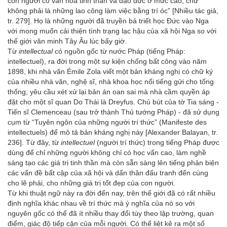
con người có văn hóa tinh thần và đạo đức ở mức cao, chứ
không phải là những lao công làm việc bằng trí óc” [Nhiều tác giả,
tr. 279]. Họ là những người đã truyền bá triết học Đức vào Nga
với mong muốn cải thiện tình trạng lạc hậu của xã hội Nga so với
thế giới văn minh Tây Âu lúc bấy giờ.
Từ
intellectual
có nguồn gốc từ nước Pháp (tiếng Pháp:
intellectuel), ra đời trong một sự kiện chống bất công vào năm
1898, khi nhà văn Émile Zola viết một bản kháng nghị có chữ ký
của nhiều nhà văn, nghệ sĩ, nhà khoa học nổi tiếng gửi cho tổng
thống, yêu cầu xét xử lại bản án oan sai mà nhà cầm quyền áp
đặt cho một sĩ quan Do Thái là Dreyfus. Chủ bút của tờ Tia sáng -
Tiến sĩ Clemenceau (sau trở thành Thủ tướng Pháp) - đã sử dụng
cụm từ “Tuyên ngôn của những người trí thức” (Manifeste des
intellectuels) để mô tả bản kháng nghị này [Alexander Balayan, tr.
236]. Từ đây, từ
intellectuel
(người trí thức) trong tiếng Pháp được
dùng để chỉ những người không chỉ có học vấn cao, làm nghề
sáng tạo các giá trị tinh thần mà còn sẵn sàng lên tiếng phản biện
các vấn đề bất cập của xã hội và dấn thân đấu tranh đến cùng
cho lẽ phải, cho những giá trị tốt đẹp của con người.
Từ khi thuật ngữ này ra đời đến nay, trên thế giới đã có rất nhiều
định nghĩa khác nhau về trí thức mà ý nghĩa của nó so với
nguyên gốc có thể đã ít nhiều thay đổi tùy theo lập trường, quan
điểm, giác độ tiếp cận của mỗi người. Có thể liệt kê ra một số