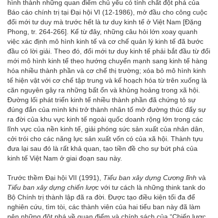
hình thành những quan điểm chủ yếu có tính chất đột phá của
Báo cáo chính trị tại Đại hội VI (12-1986), mở đầu cho công cuộc
đổi mới tư duy mà trước hết là tư duy kinh tế ở Việt Nam [Đặng
Phong, tr. 264-266]. Kể từ đây, những câu hỏi lớn xoay quanh
việc xác định mô hình kinh tế và cơ chế quản lý kinh tế đã bước
đầu có lời giải. Theo đó, đổi mới tư duy kinh tế phải bắt đầu từ đổi
mới mô hình kinh tế theo hướng chuyển mạnh sang kinh tế hàng
hóa nhiều thành phần và cơ chế thị trường; xóa bỏ mô hình kinh
tế hiện vật với cơ chế tập trung và kế hoạch hóa từ trên xuống là
căn nguyên gây ra những bất ổn và khủng hoảng trong xã hội.
Đường lối phát triển kinh tế nhiều thành phần đã chứng tỏ sự
đúng đắn của mình khi trở thành nhân tố mở đường thúc đẩy sự
ra đời của khu vực kinh tế ngoài quốc doanh rộng lớn trong các
lĩnh vực của nền kinh tế, giải phóng sức sản xuất của nhân dân,
cởi trói cho các năng lực sản xuất vốn có của xã hội. Thành tựu
đưa lại sau đó là rất khả quan, tạo tiền đề cho sự bứt phá của
kinh tế Việt Nam ở giai đoạn sau này.
Trước thềm Đại hội VII (1991),
Tiểu ban xây dựng Cương lĩnh
và
Tiểu ban xây dựng chiến lược
với tư cách là những think tank do
Bộ Chính trị thành lập đã ra đời. Được tạo điều kiện tối đa để
nghiên cứu, tìm tòi, các thành viên của hai tiểu ban này đã làm
nên những đột phá về quan điểm và chính sách của “Chiến lược