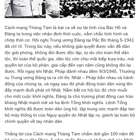
Cách mạng Tháng Tám là bài ca về sự tài tình của Bác Hồ và
Đảng ta trong việc nhận định thời cuộc, nắm chắc tình hình và
chớp thời cơ. Hội nghị Trung ương Đảng tại Pắc Bó tháng 5-1941
đã chỉ rõ: Trong lúc này, nếu không giải quyết được vấn đề dân
tộc giải phóng, không đòi được độc lập, tự do cho toàn thể dân
tộc, thì toàn thể quốc gia, dân tộc còn chịu mãi kiếp trựa trâu, mà
quyền lợi của bộ phận, giai cấp đến vạn năm cũng không đòi lại
được. Rồi ngay khi Nhật, Pháp đánh nhau đêm 9/3/1945, Thường
vụ Trung ương Đảng ta ra chỉ thị: Nhật – Pháp bắn nhau và hành
động của chúng ta, và ngay sau đó phát động toàn dân vùng lên
đẩy mạnh đuổi phát xít Nhật. Nắm bắt cơ hội lúc đó chín muồi
cho một cuộc khởi nghĩa, Đảng ta chủ trương phát động cao trào
kháng Nhật mạnh mẽ và hạ lệnh Tổng khởi nghĩa. Lệnh Tổng
khởi nghĩa đã được toàn dân ủng hộ, tập trung sức mạnh đập tan
bộ máy thống trị của Ngụy quyền do Nhật lập ra, giành lại toàn bộ
chính quyền về tay nhân dân.
Thắng lợi của Cách mạng Tháng Tám chấm dứt gần 100 năm đô
hộ của thực dân Pháp, 5 năm chiến đóng và khống chế của Nhật,