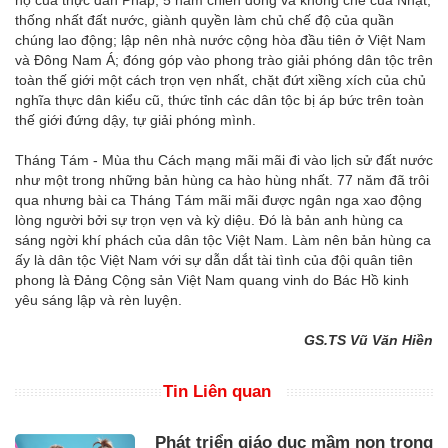
thống nhất đất nước, giành quyền làm chủ chế độ của quần
chúng lao động; lập nên nhà nước cộng hòa đầu tiên ở Việt Nam
và Đông Nam Á; đóng góp vào phong trào giải phóng dân tộc trên
toàn thế giới một cách trọn vẹn nhất, chặt đứt xiềng xích của chủ
nghĩa thực dân kiểu cũ, thức tỉnh các dân tộc bị áp bức trên toàn
thế giới đứng dậy, tự giải phóng mình.
Tháng Tám - Mùa thu Cách mạng mãi mãi đi vào lịch sử đất nước
như một trong những bản hùng ca hào hùng nhất. 77 năm đã trôi
qua nhưng bài ca Tháng Tám mãi mãi được ngân nga xao động
lòng người bởi sự trọn vẹn và kỳ diệu. Đó là bản anh hùng ca
sáng ngời khí phách của dân tộc Việt Nam. Làm nên bản hùng ca
ấy là dân tộc Việt Nam với sự dẫn dắt tài tình của đội quân tiên
phong là Đảng Cộng sản Việt Nam quang vinh do Bác Hồ kinh
yêu sáng lập và rèn luyện.
GS.TS Vũ Văn Hiền
Tin Liên quan
Phát triển giáo dục mầm non trong