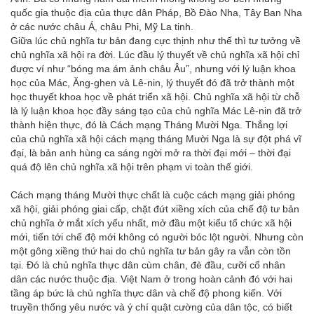
quốc gia thuộc địa của thực dân Pháp, Bồ Đào Nha, Tây Ban Nha
ở các nước châu Á, châu Phi, Mỹ La tinh.
Giữa lúc chủ nghĩa tư bản đang cực thịnh như thế thì tư tưởng về
chủ nghĩa xã hội ra đời. Lúc đầu lý thuyết về chủ nghĩa xã hội chỉ
được ví như “bóng ma ám ảnh châu Âu”, nhưng với lý luận khoa
học của Mác, Ăng-ghen và Lê-nin, lý thuyết đó đã trở thành một
học thuyết khoa học về phát triển xã hội. Chủ nghĩa xã hội từ chỗ
là lý luận khoa học đầy sáng tạo của chủ nghĩa Mác Lê-nin đã trở
thành hiện thực, đó là Cách mạng Tháng Mười Nga. Thắng lợi
của chủ nghĩa xã hội cách mạng tháng Mười Nga là sự đột phá vĩ
đại, là bản anh hùng ca sáng ngời mở ra thời đại mới – thời đại
quá độ lên chủ nghĩa xã hội trên phạm vi toàn thế giới.
Cách mạng tháng Mười thực chất là cuộc cách mạng giải phóng
xã hội, giải phóng giai cấp, chặt đứt xiềng xích của chế độ tư bản
chủ nghĩa ở mắt xích yếu nhất, mở đầu một kiểu tổ chức xã hội
mới, tiến tới chế độ mới không có người bóc lột người. Nhưng còn
một gông xiềng thứ hai do chủ nghĩa tư bản gây ra vẫn còn tồn
tại. Đó là chủ nghĩa thực dân cùm chân, đè đầu, cưỡi cổ nhân
dân các nước thuộc địa. Việt Nam ở trong hoàn cảnh đó với hai
tầng áp bức là chủ nghĩa thực dân và chế độ phong kiến. Với
truyền thống yêu nước và ý chí quật cường của dân tộc, có biết