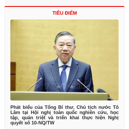
TIÊU ĐIỂM
Phát biểu của Tổng Bí thư, Chủ tịch nước Tô
Lâm tại Hội nghị toàn quốc nghiên cứu, học
tập, quán triệt và triển khai thực hiện Nghị
quyết số 10-NQ/TW