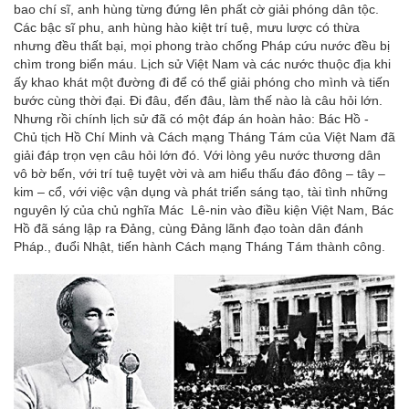
bao chí sĩ, anh hùng từng đứng lên phất cờ giải phóng dân tộc.
Các bậc sĩ phu, anh hùng hào kiệt trí tuệ, mưu lược có thừa
nhưng đều thất bại, mọi phong trào chống Pháp cứu nước đều bị
chìm trong biển máu. Lịch sử Việt Nam và các nước thuộc địa khi
ấy khao khát một đường đi để có thể giải phóng cho mình và tiến
bước cùng thời đại. Đi đâu, đến đâu, làm thế nào là câu hỏi lớn.
Nhưng rồi chính lịch sử đã có một đáp án hoàn hảo: Bác Hồ -
Chủ tịch Hồ Chí Minh và Cách mạng Tháng Tám của Việt Nam đã
giải đáp trọn vẹn câu hỏi lớn đó. Với lòng yêu nước thương dân
vô bờ bến, với trí tuệ tuyệt vời và am hiểu thấu đáo đông – tây –
kim – cổ, với việc vận dụng và phát triển sáng tạo, tài tình những
nguyên lý của chủ nghĩa Mác Lê-nin vào điều kiện Việt Nam, Bác
Hồ đã sáng lập ra Đảng, cùng Đảng lãnh đạo toàn dân đánh
Pháp., đuổi Nhật, tiến hành Cách mạng Tháng Tám thành công.