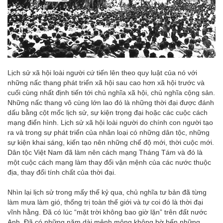
Lịch sử xã hội loài người cứ tiến lên theo quy luật của nó với
những nấc thang phát triển xã hội sau cao hơn xã hội trước và
cuối cùng nhất định tiến tới chủ nghĩa xã hội, chủ nghĩa cộng sản.
Những nấc thang vô cùng lớn lao đó là những thời đại được đánh
dấu bằng cột mốc lịch sử, sự kiện trọng đại hoặc các cuộc cách
mạng điển hình. Lịch sử xã hội loài người do chính con người tạo
ra và trong sự phát triển của nhân loại có những dân tộc, những
sự kiện khai sáng, kiến tạo nên những chế độ mới, thời cuộc mới.
Dân tộc Việt Nam đã làm nên cách mạng Tháng Tám và đó là
một cuộc cách mạng làm thay đổi vận mệnh của các nước thuộc
địa, thay đổi tính chất của thời đại.
Nhìn lại lịch sử trong mấy thế kỷ qua, chủ nghĩa tư bản đã từng
làm mưa làm gió, thống trị toàn thế giới và tự coi đó là thời đại
vĩnh hằng. Đã có lúc “mặt trời không bao giờ lặn” trên đất nước
Anh. Đã có những năm dài mênh mông không bờ bến những