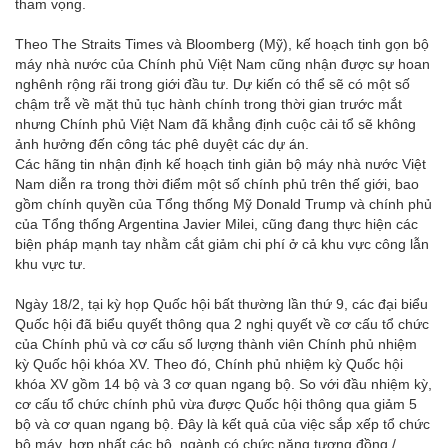
tham vọng.
Theo The Straits Times và Bloomberg (Mỹ), kế hoạch tinh gọn bộ
máy nhà nước của Chính phủ Việt Nam cũng nhận được sự hoan
nghênh rộng rãi trong giới đầu tư. Dự kiến có thể sẽ có một số
chậm trễ về mặt thủ tục hành chính trong thời gian trước mắt
nhưng Chính phủ Việt Nam đã khẳng định cuộc cải tổ sẽ không
ảnh hưởng đến công tác phê duyệt các dự án.
Các hãng tin nhận định kế hoạch tinh giản bộ máy nhà nước Việt
Nam diễn ra trong thời điểm một số chính phủ trên thế giới, bao
gồm chính quyền của Tổng thống Mỹ Donald Trump và chính phủ
của Tổng thống Argentina Javier Milei, cũng đang thực hiện các
biện pháp mạnh tay nhằm cắt giảm chi phí ở cả khu vực công lẫn
khu vực tư.
Ngày 18/2, tại kỳ họp Quốc hội bất thường lần thứ 9, các đại biểu
Quốc hội đã biểu quyết thông qua 2 nghị quyết về cơ cấu tổ chức
của Chính phủ và cơ cấu số lượng thành viên Chính phủ nhiệm
kỳ Quốc hội khóa XV. Theo đó, Chính phủ nhiệm kỳ Quốc hội
khóa XV gồm 14 bộ và 3 cơ quan ngang bộ. So với đầu nhiệm kỳ,
cơ cấu tổ chức chính phủ vừa được Quốc hội thông qua giảm 5
bộ và cơ quan ngang bộ. Đây là kết quả của việc sắp xếp tổ chức
bộ máy, hợp nhất các bộ, ngành có chức năng tương đồng./.