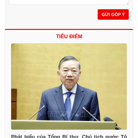
GỬI GÓP Ý
TIÊU ĐIỂM
Phát biểu của Tổng Bí thư, Chủ tịch nước Tô