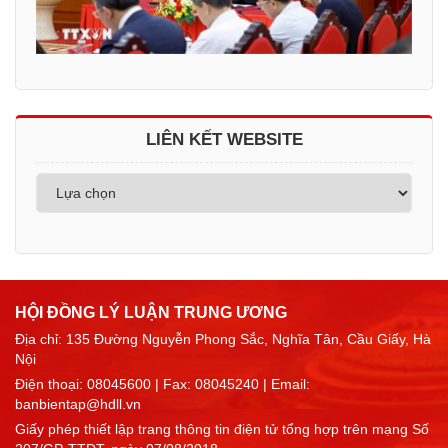
LIÊN KẾT WEBSITE
HỘI ĐỒNG LÝ LUẬN TRUNG ƯƠNG
Địa chỉ: 135 Đường Nguyễn Phong Sắc, Nghĩa Tân, Cầu Giấy, Hà
Nội
Điện thoại:
08045600
| Fax: 08045240 | Email:
banbientap@hdll.vn
Giấy phép thiết lập trang thông tin điện tử tổng hợp trên mạng Số