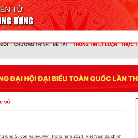
IỆN TỬ
RUNG ƯƠNG
 ĐỔI
CHƯƠNG TRÌNH - ĐỀ TÀI
THÔNG TIN LÝ LUẬN - THỰC T
c số
g lũng Silicon Valley, Mỹ), trong năm 2024, Việt Nam đã chính