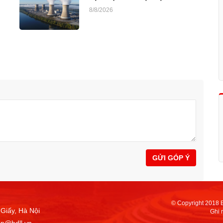
8/8/2026
GỬI GÓP Ý
© Copyright 2018 
Giấy, Hà Nội
Ghi 