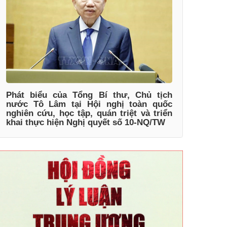
Phát biểu của Tổng Bí thư, Chủ tịch
nước Tô Lâm tại Hội nghị toàn quốc
nghiên cứu, học tập, quán triệt và triển
khai thực hiện Nghị quyết số 10-NQ/TW