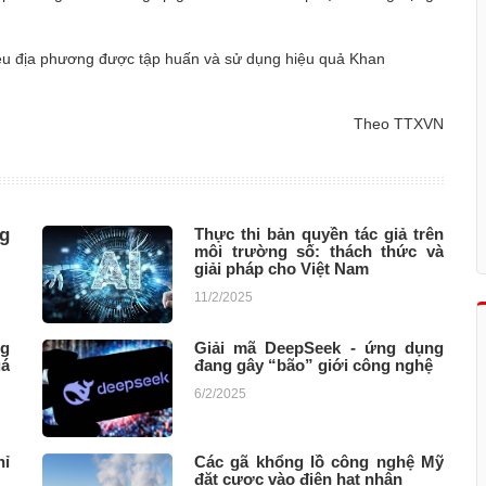
hiều địa phương được tập huấn và sử dụng hiệu quả Khan
Theo TTXVN
g
Thực thi bản quyền tác giả trên
môi trường số: thách thức và
giải pháp cho Việt Nam
11/2/2025
ng
Giải mã DeepSeek - ứng dụng
uá
đang gây “bão” giới công nghệ
6/2/2025
hỉ
Các gã khổng lồ công nghệ Mỹ
đặt cược vào điện hạt nhân