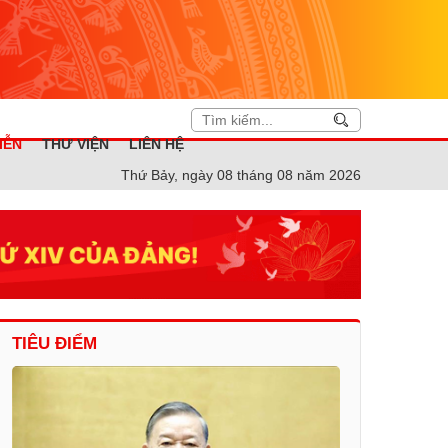
IỄN
THƯ VIỆN
LIÊN HỆ
Thứ Bảy, ngày 08 tháng 08 năm 2026
TIÊU ĐIỂM