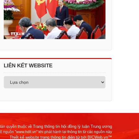
LIÊN KẾT WEBSITE
Trang thông tin hội đồng lý luận Trung ương
Bản quyền thuộc về
rõ nguồn "www.hdll.vn" khi phát hành lại thông tin từ các nguồn này
Thiết kế website trang thông tin điện tử
BICWeb.vn™
bởi