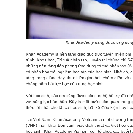
Khan Academy đang được ứng dụng r
Khan Academy là nền tảng giáo dục trực tuyến miễn phí
trình, Khoa học, Trí tuệ nhân tạo, Luyện thi chứng chỉ 
những nền tảng tiên phong ứng dụng trí tuệ nhân tạo (AI)
cá nhân hóa trải nghiệm học tập của học sinh. Nhờ đó, g
tảng trong giảng dạy, thực hiện giao bài, chấm điểm và đ
chóng nắm bắt lực học của từng học sinh.
Với học sinh, các em cũng được công nghệ hỗ trợ để nhậ
với năng lực bản thân. Đây là một bước tiến quan trọng g
thức tốt nhất cho tất cả học sinh, bất kể điều kiện hay h
Tại Việt Nam, Khan Academy Vietnam là một chương trìn
(VNF) triển khai. Bên cạnh việc dịch thuật và Việt hóa 
học sinh, Khan Academy Vietnam còn tổ chức các buổi tập