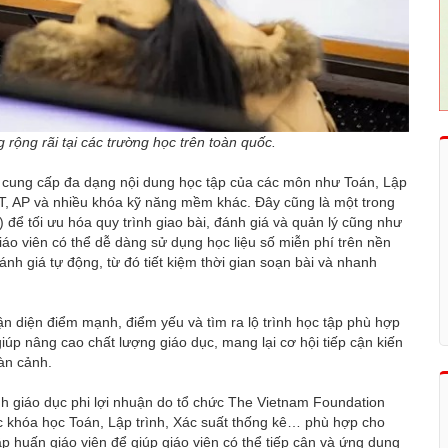
ộng rãi tại các trường học trên toàn quốc.
, cung cấp đa dạng nội dung học tập của các môn như Toán, Lập
SAT, AP và nhiều khóa kỹ năng mềm khác. Đây cũng là một trong
 để tối ưu hóa quy trình giao bài, đánh giá và quản lý cũng như
iáo viên có thể dễ dàng sử dụng học liệu số miễn phí trên nền
ánh giá tự động, từ đó tiết kiệm thời gian soạn bài và nhanh
n diện điểm mạnh, điểm yếu và tìm ra lộ trình học tập phù hợp
iúp nâng cao chất lượng giáo dục, mang lại cơ hội tiếp cận kiến
oàn cảnh.
h giáo dục phi lợi nhuận do tổ chức The Vietnam Foundation
các khóa học Toán, Lập trình, Xác suất thống kê… phù hợp cho
 huấn giáo viên để giúp giáo viên có thể tiếp cận và ứng dụng