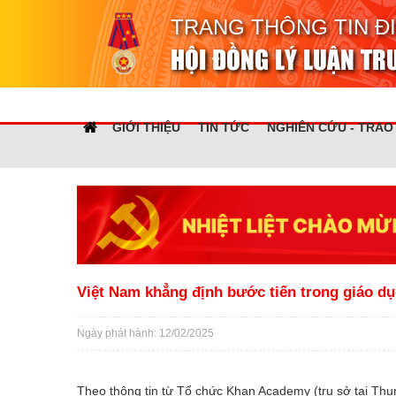
TRANG THÔNG TIN Đ
HỘI ĐỒNG LÝ LUẬN T
GIỚI THIỆU
TIN TỨC
NGHIÊN CỨU - TRAO
Việt Nam khẳng định bước tiến trong giáo dụ
Ngày phát hành: 12/02/2025
Theo thông tin từ Tổ chức Khan Academy (trụ sở tại Thun