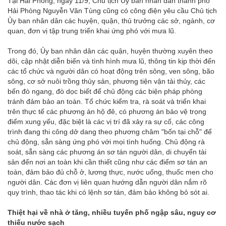
Tại Hải Phòng, ngày 11/9, Chủ tịch Ủy ban nhân dân thành phố
Hải Phòng Nguyễn Văn Tùng cũng có công điện yêu cầu Chủ tịch
Ủy ban nhân dân các huyện, quận, thủ trưởng các sở, ngành, cơ
quan, đơn vị tập trung triển khai ứng phó với mưa lũ.
Trong đó, Ủy ban nhân dân các quận, huyện thường xuyên theo
dõi, cập nhật diễn biến và tình hình mưa lũ, thông tin kịp thời đến
các tổ chức và người dân có hoạt động trên sông, ven sông, bão
sông, cơ sở nuôi trồng thủy sản, phương tiện vận tải thủy, các
bến đò ngang, đò dọc biết để chủ động các biện pháp phòng
tránh đảm bảo an toàn. Tổ chức kiểm tra, rà soát và triển khai
trên thực tế các phương án hộ đê, có phương án bảo vệ trọng
điểm xung yếu, đặc biệt là các vị trí đã xảy ra sự cố, các công
trình đang thi công dở dang theo phương châm "bốn tại chỗ" để
chủ động, sẵn sàng ứng phó với mọi tình huống. Chủ động rà
soát, sẵn sàng các phương án sơ tán người dân, di chuyển tài
sản đến nơi an toàn khi cần thiết cũng như các điểm sơ tán an
toàn, đảm bảo đủ chỗ ở, lương thực, nước uống, thuốc men cho
người dân. Các đơn vị liên quan hướng dẫn người dân nắm rõ
quy trình, thao tác khi có lệnh sơ tán, đảm bảo không bỏ sót ai.
Thiệt hại về nhà ở tăng, nhiều tuyến phố ngập sâu, nguy cơ
thiếu nước sạch