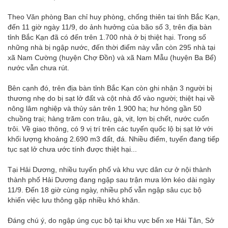
Theo Văn phòng Ban chỉ huy phòng, chống thiên tai tỉnh Bắc Kạn,
đến 11 giờ ngày 11/9, do ảnh hưởng của bão số 3, trên địa bàn
tỉnh Bắc Kạn đã có đến trên 1.700 nhà ở bị thiệt hại. Trong số
những nhà bị ngập nước, đến thời điểm này vẫn còn 295 nhà tại
xã Nam Cường (huyện Chợ Đồn) và xã Nam Mẫu (huyện Ba Bể)
nước vẫn chưa rút.
Bên cạnh đó, trên địa bàn tỉnh Bắc Kạn còn ghi nhận 3 người bị
thương nhẹ do bị sạt lở đất và cột nhà đổ vào người; thiệt hại về
nông lâm nghiệp và thủy sản trên 1.900 ha; hư hỏng gần 50
chuồng trại; hàng trăm con trâu, gà, vịt, lợn bị chết, nước cuốn
trôi. Về giao thông, có 9 vị trí trên các tuyến quốc lộ bị sạt lở với
khối lượng khoảng 2.690 m3 đất, đá. Nhiều điểm, tuyến đang tiếp
tục sạt lở chưa ước tính được thiệt hại...
Tại Hải Dương, nhiều tuyến phố và khu vực dân cư ở nội thành
thành phố Hải Dương đang ngập sau trận mưa lớn kéo dài ngày
11/9. Đến 18 giờ cùng ngày, nhiều phố vẫn ngập sâu cục bộ
khiến việc lưu thông gặp nhiều khó khăn.
Đáng chú ý, do ngập úng cục bộ tại khu vực bến xe Hải Tân, Sở