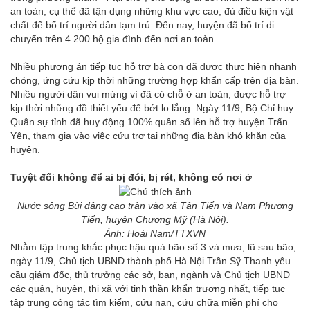
an toàn; cụ thể đã tận dụng những khu vực cao, đủ điều kiện vật
chất để bố trí người dân tạm trú. Đến nay, huyện đã bố trí di
chuyển trên 4.200 hộ gia đình đến nơi an toàn.
Nhiều phương án tiếp tục hỗ trợ bà con đã được thực hiện nhanh
chóng, ứng cứu kịp thời những trường hợp khẩn cấp trên địa bàn.
Nhiều người dân vui mừng vì đã có chỗ ở an toàn, được hỗ trợ
kịp thời những đồ thiết yếu để bớt lo lắng. Ngày 11/9, Bộ Chỉ huy
Quân sự tỉnh đã huy động 100% quân số lên hỗ trợ huyện Trấn
Yên, tham gia vào việc cứu trợ tại những địa bàn khó khăn của
huyện.
Tuyệt đối không để ai bị đói, bị rét, không có nơi ở
Nước sông Bùi dâng cao tràn vào xã Tân Tiến và Nam Phương
Tiến, huyện Chương Mỹ (Hà Nội).
Ảnh: Hoài Nam/TTXVN
Nhằm tập trung khắc phục hậu quả bão số 3 và mưa, lũ sau bão,
ngày 11/9, Chủ tịch UBND thành phố Hà Nội Trần Sỹ Thanh yêu
cầu giám đốc, thủ trưởng các sở, ban, ngành và Chủ tịch UBND
các quận, huyện, thị xã với tinh thần khẩn trương nhất, tiếp tục
tập trung công tác tìm kiếm, cứu nạn, cứu chữa miễn phí cho