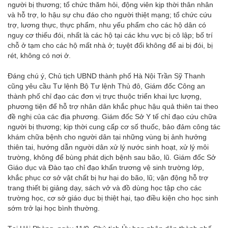
người bị thương; tổ chức thăm hỏi, động viên kịp thời thân nhân
và hỗ trợ, lo hậu sự chu đáo cho người thiệt mạng; tổ chức cứu
trợ, lương thực, thực phẩm, nhu yếu phẩm cho các hộ dân có
nguy cơ thiếu đói, nhất là các hộ tại các khu vực bị cô lập; bố trí
chỗ ở tạm cho các hộ mất nhà ở; tuyệt đối không để ai bị đói, bị
rét, không có nơi ở.
Đáng chú ý, Chủ tịch UBND thành phố Hà Nội Trần Sỹ Thanh
cũng yêu cầu Tư lệnh Bộ Tư lệnh Thủ đô, Giám đốc Công an
thành phố chỉ đạo các đơn vị trực thuộc triển khai lực lượng,
phương tiện để hỗ trợ nhân dân khắc phục hậu quả thiên tai theo
đề nghị của các địa phương. Giám đốc Sở Y tế chỉ đạo cứu chữa
người bị thương; kịp thời cung cấp cơ số thuốc, bảo đảm công tác
khám chữa bệnh cho người dân tại những vùng bị ảnh hưởng
thiên tai, hướng dẫn người dân xử lý nước sinh hoạt, xử lý môi
trường, không để bùng phát dịch bệnh sau bão, lũ. Giám đốc Sở
Giáo dục và Đào tạo chỉ đạo khẩn trương vệ sinh trường lớp,
khắc phục cơ sở vật chất bị hư hại do bão, lũ; vận động hỗ trợ
trang thiết bị giảng dạy, sách vở và đồ dùng học tập cho các
trường học, cơ sở giáo dục bị thiệt hại, tạo điều kiện cho học sinh
sớm trở lại học bình thường.