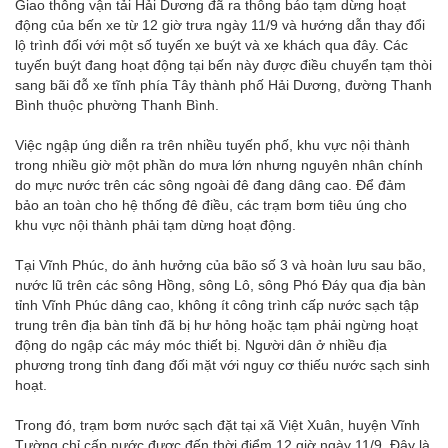
Giao thông vận tải Hải Dương đã ra thông báo tạm dừng hoạt
động của bến xe từ 12 giờ trưa ngày 11/9 và hướng dẫn thay đổi
lộ trình đối với một số tuyến xe buýt và xe khách qua đây. Các
tuyến buýt đang hoạt động tại bến này được điều chuyển tạm thòi
sang bãi đỗ xe tĩnh phía Tây thành phố Hải Dương, đường Thanh
Bình thuộc phường Thanh Bình.
Việc ngập úng diễn ra trên nhiều tuyến phố, khu vực nội thành
trong nhiều giờ một phần do mưa lớn nhưng nguyên nhân chính
do mực nước trên các sông ngoài đê đang dâng cao. Để đảm
bảo an toàn cho hệ thống đê điều, các trạm bơm tiêu úng cho
khu vực nội thành phải tạm dừng hoạt động.
Tại Vĩnh Phúc, do ảnh hưởng của bão số 3 và hoàn lưu sau bão,
nước lũ trên các sông Hồng, sông Lô, sông Phó Đáy qua địa bàn
tỉnh Vĩnh Phúc dâng cao, không ít công trình cấp nước sạch tập
trung trên địa bàn tỉnh đã bị hư hỏng hoặc tạm phải ngừng hoạt
động do ngập các máy móc thiết bị. Người dân ở nhiều địa
phương trong tỉnh đang đối mặt với nguy cơ thiếu nước sạch sinh
hoạt.
Trong đó, trạm bơm nước sạch đặt tại xã Việt Xuân, huyện Vĩnh
Tường chỉ cấp nước được đến thời điểm 12 giờ ngày 11/9. Đây là