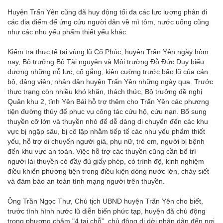
Huyện Trấn Yên cũng đã huy động tối đa các lực lượng phân đi
các địa điểm để ứng cứu người dân về mì tôm, nước uống cũng
như các nhu yếu phẩm thiết yếu khác.
Kiểm tra thực tế tại vùng lũ Cổ Phúc, huyện Trấn Yên ngày hôm
nay, Bộ trưởng Bộ Tài nguyên và Môi trường Đỗ Đức Duy biểu
dương những nỗ lực, cố gắng, kiên cường trước bão lũ của cán
bộ, đảng viên, nhân dân huyện Trấn Yên những ngày qua. Trước
thực trạng còn nhiều khó khăn, thách thức, Bộ trưởng đề nghị
Quân khu 2, tỉnh Yên Bái hỗ trợ thêm cho Trấn Yên các phương
tiện đường thủy để phục vụ công tác cứu hộ, cứu nạn. Bổ sung
thuyền cỡ lớn và thuyền nhỏ để dễ dàng di chuyển đến các khu
vực bị ngập sâu, bị cô lập nhằm tiếp tế các nhu yếu phẩm thiết
yếu, hỗ trợ di chuyển người già, phụ nữ, trẻ em, người bị bệnh
đến khu vực an toàn. Việc hỗ trợ các thuyền cũng cần bố trí
người lái thuyền có đầy đủ giấy phép, có trình độ, kinh nghiệm
điều khiển phương tiện trong điều kiện dòng nước lớn, chảy siết
và đảm bảo an toàn tính mạng người trên thuyền.
Ông Trần Ngọc Thư, Chủ tịch UBND huyện Trấn Yên cho biết,
trước tình hình nước lũ diễn biến phức tạp, huyện đã chủ động
trong phương châm "4 tại chỗ”, chủ động di dời nhân dân đến nơi