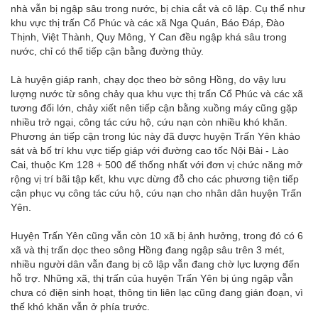
nhà vẫn bị ngập sâu trong nước, bị chia cắt và cô lập. Cụ thể như
khu vực thị trấn Cổ Phúc và các xã Nga Quán, Báo Đáp, Đào
Thịnh, Việt Thành, Quy Mông, Y Can đều ngập khá sâu trong
nước, chỉ có thể tiếp cận bằng đường thủy.
Là huyện giáp ranh, chạy dọc theo bờ sông Hồng, do vậy lưu
lượng nước từ sông chảy qua khu vực thị trấn Cổ Phúc và các xã
tương đối lớn, chảy xiết nên tiếp cận bằng xuồng máy cũng gặp
nhiều trở ngại, công tác cứu hộ, cứu nạn còn nhiều khó khăn.
Phương án tiếp cận trong lúc này đã được huyện Trấn Yên khảo
sát và bố trí khu vực tiếp giáp với đường cao tốc Nội Bài - Lào
Cai, thuộc Km 128 + 500 để thống nhất với đơn vị chức năng mở
rộng vị trí bãi tập kết, khu vực dừng đỗ cho các phương tiện tiếp
cận phục vụ công tác cứu hộ, cứu nạn cho nhân dân huyện Trấn
Yên.
Huyện Trấn Yên cũng vẫn còn 10 xã bị ảnh hưởng, trong đó có 6
xã và thị trấn dọc theo sông Hồng đang ngập sâu trên 3 mét,
nhiều người dân vẫn đang bị cô lập vẫn đang chờ lực lượng đến
hỗ trợ. Những xã, thị trấn của huyện Trấn Yên bị úng ngập vẫn
chưa có điện sinh hoạt, thông tin liên lạc cũng đang gián đoạn, vì
thế khó khăn vẫn ở phía trước.