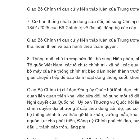
Giao Bộ Chính trị căn cứ ý kiến thảo luận của Trung ươn
7. Cơ bản thống nhất nội dung sửa đổi, bổ sung Chỉ thị
18/01/2025 của Bộ Chính trị về đại hội đảng bộ các cấp t
Giao Bộ Chính trị căn cứ ý kiến thảo luận của Trung ương 
thu, hoàn thiện và ban hành theo thẩm quyền.
8. Thống nhất chủ trương sửa đổi, bổ sung Hiến pháp, p
Tổ quốc Việt Nam, các tổ chức chính trị - xã hội; các q
bộ máy của hệ thống chính trị; bảo đảm hoàn thành trước
gian chuyển tiếp để bảo đảm hoạt động thông suốt, không
Giao Bộ Chính trị chỉ đạo Đảng ủy Quốc hội lãnh đạo, c
quan liên quan triển khai việc sửa đổi, bổ sung một số
Nghị quyết của Quốc hội, Uỷ ban Thường vụ Quốc hội liê
chính quyền địa phương 2 cấp theo đúng tiến độ, tạo cơ 
hệ thống chính trị và tháo gỡ khó khăn, vướng mắc, kha
nguồn lực cho phát triển; Đảng uỷ Chính phủ chỉ đạo, hư
dấu... tránh xáo trộn, lãng phí.