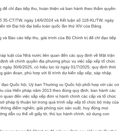
g để chỉ đạo tiếp thu, hoàn thiện và ban hành theo thẩm quyền.
 số 35-CT/TW, ngày 14/6/2024 và Kết luận số 118-KL/TW, ngày
iến tới Đại hội đại biểu toàn quốc lần thứ XIV của Đảng.
và Báo cáo tiếp thu, giải trình của Bộ Chính trị để chỉ đạo tiếp
háp luật của Nhà nước liên quan đến các quy định về Mặt trận
uy định về chính quyền địa phương phục vụ việc sắp xếp tổ chức
 ngày 30/6/2025, có hiệu lực từ ngày 01/7/2025; quy định thời
 gián đoạn, phù hợp với lộ trình dự kiến sắp xếp, sáp nhập.
hỉ đạo Quốc hội, Uỷ ban Thường vụ Quốc hội phối hợp với các cơ
 điều của Hiến pháp năm 2013 theo đúng quy định; ban hành các
n quan đến việc sắp xếp đơn vị hành chính các cấp và tổ chức
sở pháp lý thuận lợi trong quá trình sắp xếp tổ chức bộ máy của
i thông điểm nghẽn, giải phóng sức sản xuất, huy động mọi
ớng dẫn cụ thể về giấy tờ, thủ tục hành chính, sử dụng con