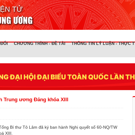
IỆN TỬ
RUNG ƯƠNG
 ĐỔI
CHƯƠNG TRÌNH - ĐỀ TÀI
THÔNG TIN LÝ LUẬN - THỰC T
nh Trung ương Đảng khóa XIII
Tổng Bí thư Tô Lâm đã ký ban hành Nghị quyết số 60-NQ/TW
á XIII.