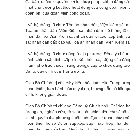
địa bàn, chăm lo quyền, lợi ích hợp pháp, chính đáng củ
nhất chủ trương kết thúc hoạt động của công đoàn viên
đoàn phí của đoàn viên công đoàn.
- Về hệ thống tổ chức Tòa án nhân dân, Viện kiểm sát n
Tòa án nhân dân, Viện Kiểm sát nhân dân; hệ thống tổ 
nhân dân và Viện Kiểm sát nhân dân tối cao, cấp tỉnh, 
sát nhân dân cấp cao và Tòa án nhân dân, Viện Kiểm s
- Về hệ thống tổ chức đảng ở địa phương: Đồng ý chủ t
hành chính cấp tỉnh, cấp xã. Kết thúc hoạt động của đảng
thành phố trực thuộc Trung ương). Lập tổ chức đảng tươn
Đảng, quy định của Trung ương.
Giao Bộ Chính trị căn cứ ý kiến thảo luận của Trung ương 
hoàn thiện, ban hành các quy định, hướng dẫn có liên 
định, không gián đoạn.
Giao Bộ Chính trị chỉ đạo Đảng uỷ Chính phủ: Chỉ đạo ho
(trong đó, nghiên cứu, rà soát hoàn thiện tiêu chí về s
chính quyền địa phương 2 cấp; chỉ đạo cơ quan chức năn
hoàn thiện hồ sơ Đề án sắp xếp, sáp nhập, hợp nhất đơn 
nhân dân các cấp trình Quốc hội, Uỷ ban Thường vụ Quố