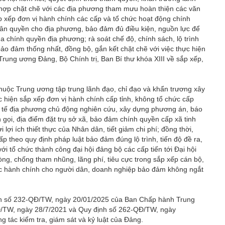
hợp chặt chẽ với các địa phương tham mưu hoàn thiện các văn
p xếp đơn vị hành chính các cấp và tổ chức hoạt động chính
ân quyền cho địa phương, bảo đảm đủ điều kiện, nguồn lực để
ủa chính quyền địa phương; rà soát chế độ, chính sách, lộ trình
 bảo đảm thống nhất, đồng bộ, gắn kết chặt chẽ với việc thực hiện
rung ương Đảng, Bộ Chính trị, Ban Bí thư khóa XIII về sắp xếp,
thuộc Trung ương tập trung lãnh đạo, chỉ đạo và khẩn trương xây
hiện sắp xếp đơn vị hành chính cấp tỉnh, không tổ chức cấp
ực tế địa phương chủ động nghiên cứu, xây dựng phương án, báo
 gọi, địa điểm đặt trụ sở xã, bảo đảm chính quyền cấp xã tinh
 lợi ích thiết thực của Nhân dân, tiết giảm chi phí; đồng thời,
p theo quy định pháp luật bảo đảm đúng lộ trình, tiến độ đề ra,
với tổ chức thành công đại hội đảng bộ các cấp tiến tới Đại hội
ng, chống tham nhũng, lãng phí, tiêu cực trong sắp xếp cán bộ,
ủ tục hành chính cho người dân, doanh nghiệp bảo đảm không ngắt
ịnh số 232-QĐ/TW, ngày 20/01/2025 của Ban Chấp hành Trung
Đ/TW, ngày 28/7/2021 và Quy định số 262-QĐ/TW, ngày
tác kiểm tra, giám sát và kỷ luật của Đảng.