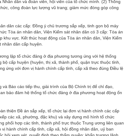
a Nhân dân và đoàn viên, hội viên của tổ chức mình. (2) Thống
 chức, công đoàn lực lượng vũ trang; giảm mức đóng góp công
hân dân các cấp: Đồng ý chủ trương sắp xếp, tinh gọn bộ máy
chức Tòa án nhân dân, Viện Kiểm sát nhân dân có 3 cấp: Tòa án
cấp khu vực. Kết thúc hoạt động của Tòa án nhân dân, Viện Kiểm
át nhân dân cấp huyện.
rương lập tổ chức đảng ở địa phương tương ứng với hệ thống
 bộ cấp huyện (huyện, thị xã, thành phố, quận trực thuộc tỉnh,
g ứng với đơn vị hành chính cấp tỉnh, cấp xã theo đúng Điều lệ
và Báo cáo tiếp thu, giải trình của Bộ Chính trị để chỉ đạo,
quan bảo đảm hệ thống tổ chức đảng ở địa phương hoạt động ổn
àn thiện Đề án sắp xếp, tổ chức lại đơn vị hành chính các cấp
ắp xếp các xã, phường, đặc khu) và xây dựng mô hình tổ chức
g phối hợp các tỉnh, thành phố trực thuộc Trung ương liên quan
vị hành chính cấp tỉnh, cấp xã, hội đồng nhân dân, uỷ ban
c hội xem xét, quyết định theo thẩm quyền; khẩn trương lãnh