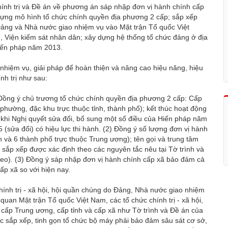
hính trị và Đề án về phương án sáp nhập đơn vị hành chính cấp
 dựng mô hình tổ chức chính quyền địa phương 2 cấp; sắp xếp
 Đảng và Nhà nước giao nhiệm vụ vào Mặt trận Tổ quốc Việt
, Viện kiểm sát nhân dân; xây dựng hệ thống tổ chức đảng ở địa
Hiến pháp năm 2013.
 nhiệm vụ, giải pháp để hoàn thiện và nâng cao hiệu năng, hiệu
nh trị như sau:
 Đồng ý chủ trương tổ chức chính quyền địa phương 2 cấp: Cấp
, phường, đặc khu trực thuộc tỉnh, thành phố); kết thúc hoạt động
khi Nghị quyết sửa đổi, bổ sung một số điều của Hiến pháp năm
sửa đổi) có hiệu lực thi hành. (2) Đồng ý số lượng đơn vị hành
nh và 6 thành phố trực thuộc Trung ương); tên gọi và trung tâm
u sắp xếp được xác định theo các nguyên tắc nêu tại Tờ trình và
heo). (3) Đồng ý sáp nhập đơn vị hành chính cấp xã bảo đảm cả
p xã so với hiện nay.
hính trị - xã hội, hội quần chúng do Đảng, Nhà nước giao nhiệm
quan Mặt trận Tổ quốc Việt Nam, các tổ chức chính trị - xã hội,
cấp Trung ương, cấp tỉnh và cấp xã như Tờ trình và Đề án của
c sắp xếp, tinh gọn tổ chức bộ máy phải bảo đảm sâu sát cơ sở,