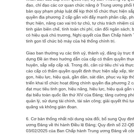
đạo, chỉ đạo các cơ quan chức năng ở Trung ương phối 
bản quy phạm pháp luật để kịp thời tổ chức thực hiện sắ
quyền địa phương 2 cấp gắn với đẩy mạnh phân cấp, ph
thực hiện, nâng cao vai trò tự chủ, tự chịu trách nhiệm c
tinh giản biên chế, tính toán chi phí, cân đối ngân sách;
có hiệu quả chủ trương, Nghị quyết của Ban Chấp hành T
tinh gọn tổ chức bộ máy của hệ thống chính trị.
Giao ban thường vụ các tỉnh uỷ, thành uỷ, đảng ủy trực 
dựng Đề án theo hướng dẫn của cấp có thẩm quyền thực 
huyện, sắp xếp cấp xã. Trong đó, căn cứ tiêu chí và th
cáo cấp có thẩm quyền quyết định thực hiện sắp xếp, tên
gọn, hiệu lực, hiệu quả, gần dân, sát dân, phục vụ kịp thời
triển khai tổ chức hoạt động chính quyền địa phương 2 cấ
đạt mục tiêu tinh gọn, hiệu năng, hiệu lực, hiệu quả gắn 
đại biểu toàn quốc lần thứ XIV của Đảng; tăng cường phò
quản lý, sử dụng tài chính, tài sản công; giải quyết th
quãng và không gián đoạn.
6. Cơ bản thống nhất nội dung sửa đổi, bổ sung Quy đ
ương Đảng về thi hành Điều lệ Đảng; Quy định số 22-Q
03/02/2025 của Ban Chấp hành Trung ương Đảng về công 