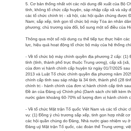
5. Cơ bản thống nhất với các nội dung đề xuất của Bộ C
tỉnh, không tổ chức cấp huyện, sáp nhập cấp xã và xây
các tổ chức chính trị - xã hội, các hội quần chúng được
Nam; sắp xếp, tinh gọn tổ chức bộ máy Tòa án nhân dân
phương; chủ trương sửa đổi, bổ sung một số điều của 
Thông qua một số nội dung cụ thể tiếp tục thực hiện các
lực, hiệu quả hoạt động tổ chức bộ máy của hệ thống chí
- Về tổ chức bộ máy chính quyền địa phương 2 cấp: (1)
tỉnh (tỉnh, thành phố trực thuộc Trung ương), cấp xã (xã
của đơn vị hành chính cấp huyện từ ngày 01/7/2025 sau 
2013 và Luật Tổ chức chính quyền địa phương năm 2025 (
chính cấp tỉnh sau sáp nhập là 34 tỉnh, thành phố (28 tỉ
chính trị - hành chính của đơn vị hành chính cấp tỉnh sa
Đề án của Đảng uỷ Chính phủ (Danh sách chi tiết kèm t
nước giảm khoảng 60-70% số lượng đơn vị hành chính cấ
- Về tổ chức Mặt trận Tổ quốc Việt Nam và các tổ chức c
vụ: (1) Đồng ý chủ trương sắp xếp, tinh gọn hợp nhất cơ 
các hội quần chúng do Đảng, Nhà nước giao nhiệm vụ ở 
Đảng uỷ Mặt trận Tổ quốc, các đoàn thể Trung ương; việ