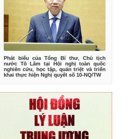
Phát biểu của Tổng Bí thư, Chủ tịch
nước Tô Lâm tại Hội nghị toàn quốc
nghiên cứu, học tập, quán triệt và triển
khai thực hiện Nghị quyết số 10-NQ/TW