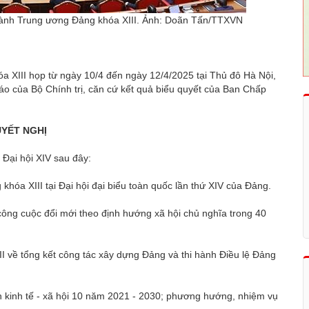
hành Trung ương Đảng khóa XIII. Ảnh: Doãn Tấn/TTXVN
 XIII họp từ ngày 10/4 đến ngày 12/4/2025 tại Thủ đô Hà Nội,
cáo của Bộ Chính trị, căn cứ kết quả biểu quyết của Ban Chấp
YẾT NGHỊ
 Đại hội XIV sau đây:
hóa XIII tại Đại hội đại biểu toàn quốc lần thứ XIV của Đảng.
 công cuộc đổi mới theo định hướng xã hội chủ nghĩa trong 40
 về tổng kết công tác xây dựng Đảng và thi hành Điều lệ Đảng
ển kinh tế - xã hội 10 năm 2021 - 2030; phương hướng, nhiệm vụ