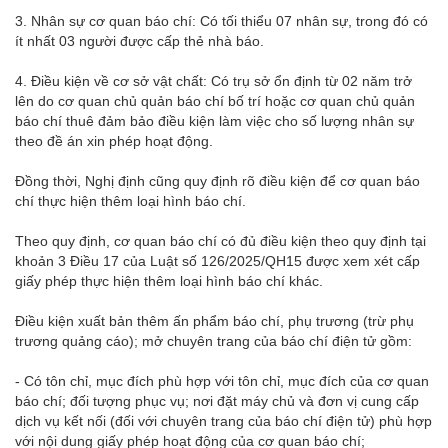
3. Nhân sự cơ quan báo chí: Có tối thiểu 07 nhân sự, trong đó có
ít nhất 03 người được cấp thẻ nhà báo.
4. Điều kiện về cơ sở vật chất: Có trụ sở ổn định từ 02 năm trở
lên do cơ quan chủ quản báo chí bố trí hoặc cơ quan chủ quản
báo chí thuê đảm bảo điều kiện làm việc cho số lượng nhân sự
theo đề án xin phép hoạt động.
Đồng thời, Nghị định cũng quy định rõ điều kiện để cơ quan báo
chí thực hiện thêm loại hình báo chí.
Theo quy định, cơ quan báo chí có đủ điều kiện theo quy định tại
khoản 3 Điều 17 của Luật số 126/2025/QH15 được xem xét cấp
giấy phép thực hiện thêm loại hình báo chí khác.
Điều kiện xuất bản thêm ấn phẩm báo chí, phụ trương (trừ phụ
trương quảng cáo); mở chuyên trang của báo chí điện tử gồm:
- Có tôn chỉ, mục đích phù hợp với tôn chỉ, mục đích của cơ quan
báo chí; đối tượng phục vụ; nơi đặt máy chủ và đơn vị cung cấp
dịch vụ kết nối (đối với chuyên trang của báo chí điện tử) phù hợp
với nội dung giấy phép hoạt động của cơ quan báo chí;