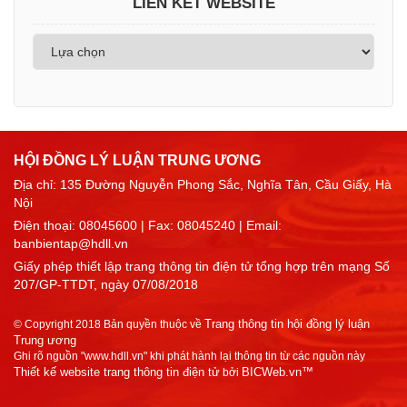
LIÊN KẾT WEBSITE
HỘI ĐỒNG LÝ LUẬN TRUNG ƯƠNG
Địa chỉ: 135 Đường Nguyễn Phong Sắc, Nghĩa Tân, Cầu Giấy, Hà
Nội
Điện thoại:
08045600
| Fax: 08045240 | Email:
banbientap@hdll.vn
Giấy phép thiết lập trang thông tin điện tử tổng hợp trên mạng Số
207/GP-TTDT, ngày 07/08/2018
Trang thông tin hội đồng lý luận
© Copyright 2018 Bản quyền thuộc về
Trung ương
Ghi rõ nguồn "www.hdll.vn" khi phát hành lại thông tin từ các nguồn này
Thiết kế website trang thông tin điện tử
BICWeb.vn™
bởi