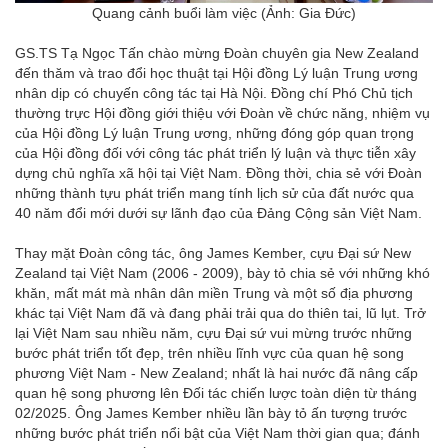
Quang cảnh buổi làm việc (Ảnh: Gia Đức)
GS.TS Tạ Ngọc Tấn chào mừng Đoàn chuyên gia New Zealand
đến thăm và trao đổi học thuật tại Hội đồng Lý luận Trung ương
nhân dịp có chuyến công tác tại Hà Nội. Đồng chí Phó Chủ tịch
thường trực Hội đồng giới thiệu với Đoàn về chức năng, nhiệm vụ
của Hội đồng Lý luận Trung ương, những đóng góp quan trọng
của Hội đồng đối với công tác phát triển lý luận và thực tiễn xây
dựng chủ nghĩa xã hội tại Việt Nam. Đồng thời, chia sẻ với Đoàn
những thành tựu phát triển mang tính lịch sử của đất nước qua
40 năm đổi mới dưới sự lãnh đạo của Đảng Cộng sản Việt Nam.
Thay mặt Đoàn công tác, ông James Kember, cựu Đại sứ New
Zealand tại Việt Nam (2006 - 2009), bày tỏ chia sẻ với những khó
khăn, mất mát mà nhân dân miền Trung và một số địa phương
khác tại Việt Nam đã và đang phải trải qua do thiên tai, lũ lụt. Trở
lại Việt Nam sau nhiều năm, cựu Đại sứ vui mừng trước những
bước phát triển tốt đẹp, trên nhiều lĩnh vực của quan hệ song
phương Việt Nam - New Zealand; nhất là hai nước đã nâng cấp
quan hệ song phương lên Đối tác chiến lược toàn diện từ tháng
02/2025. Ông James Kember nhiều lần bày tỏ ấn tượng trước
những bước phát triển nổi bật của Việt Nam thời gian qua; đánh