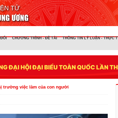
IỆN TỬ
RUNG ƯƠNG
 ĐỔI
CHƯƠNG TRÌNH - ĐỀ TÀI
THÔNG TIN LÝ LUẬN - THỰC T
hị trường việc làm của con người