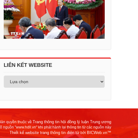
LIÊN KẾT WEBSITE
Trang thông tin hội đồng lý luận Trung ương
Bản quyền thuộc về
rõ nguồn "www.hdll.vn" khi phát hành lại thông tin từ các nguồn này
Thiết kế website trang thông tin điện tử
BICWeb.vn™
bởi