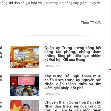
 động khi dân số già hóa và lực lượng lao động suy giảm, thay vì
Theo TTXVN
uả
Quân ủy Trung ương tổng kết
công tác phòng, chống tham
,
nhũng, lãng phí, tiêu cực nhiệm
át
kỳ Đại hội XIII của Đảng
10/10/2025
ng
Xây dựng Đội ngũ Tham mưu
 Á
chiến lược trong kỷ nguyên số:
Nhận diện thách thức và tìm
kiếm giải pháp đột phá
10/10/2025
ới
Chuyến thăm Cộng hòa Dân chủ
vụ
Nhân dân Triều Tiên của Tổng Bí
thư Tô Lâm là dấu mốc quan