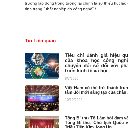
trường lao động trong tương lai chính là sự thiếu hụt lao
tình trạng “ thất nghiệp do công nghệ”./.
Tin Liên quan
Tiêu chí đánh giá hiệu q
của khoa học công nghệ
chuyển đổi số đối với ph
triển kinh tế xã hội
8/7/2026
Việt Nam có thể trở thành tru
tâm đổi mới sáng tạo của châu
10/10/2025
Tổng Bí thư Tô Lâm hội đàm v
Tổng Bí thư, Chủ tịch Quốc 
Triều Tiên Kim Jong Un