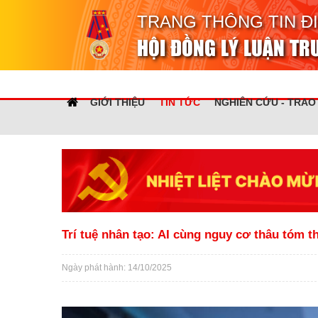
TRANG THÔNG TIN Đ
HỘI ĐỒNG LÝ LUẬN T
GIỚI THIỆU
TIN TỨC
NGHIÊN CỨU - TRAO
Trí tuệ nhân tạo: AI cùng nguy cơ thâu tóm t
Ngày phát hành: 14/10/2025