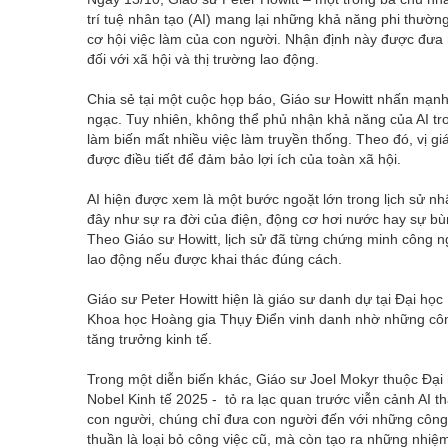
trí tuệ nhân tạo (AI) mang lại những khả năng phi thườ
cơ hội việc làm của con người. Nhận định này được đưa r
đối với xã hội và thị trường lao động.
Chia sẻ tại một cuộc họp báo, Giáo sư Howitt nhấn mạnh
ngạc. Tuy nhiên, không thể phủ nhận khả năng của AI tro
làm biến mất nhiều việc làm truyền thống. Theo đó, vị g
được điều tiết để đảm bảo lợi ích của toàn xã hội.
AI hiện được xem là một bước ngoặt lớn trong lịch sử n
đây như sự ra đời của điện, động cơ hơi nước hay sự bùn
Theo Giáo sư Howitt, lịch sử đã từng chứng minh công n
lao động nếu được khai thác đúng cách.
Giáo sư Peter Howitt hiện là giáo sư danh dự tại Đại họ
Khoa học Hoàng gia Thụy Điển vinh danh nhờ những công 
tăng trưởng kinh tế.
Trong một diễn biến khác, Giáo sư Joel Mokyr thuộc Đại
Nobel Kinh tế 2025 - tỏ ra lạc quan trước viễn cảnh AI 
con người, chúng chỉ đưa con người đến với những công 
thuần là loại bỏ công việc cũ, mà còn tạo ra những nhiệ