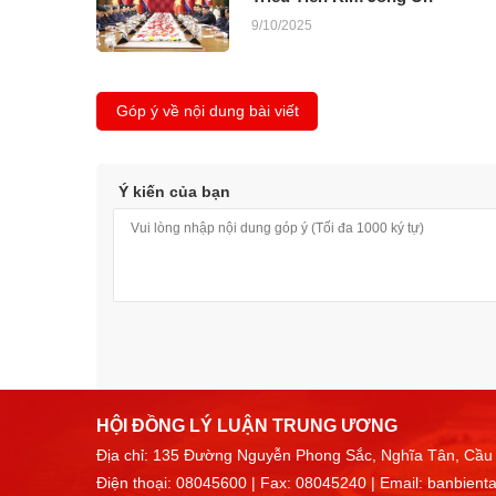
9/10/2025
Góp ý về nội dung bài viết
Ý kiến của bạn
HỘI ĐỒNG LÝ LUẬN TRUNG ƯƠNG
Địa chỉ: 135 Đường Nguyễn Phong Sắc, Nghĩa Tân, Cầu 
Điện thoại:
08045600
| Fax: 08045240 | Email:
banbient