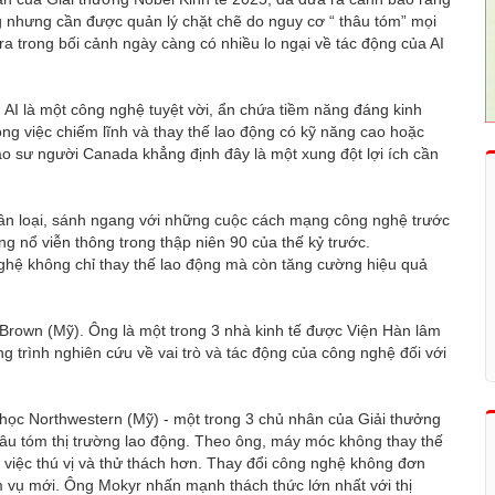
ng nhưng cần được quản lý chặt chẽ do nguy cơ “ thâu tóm” mọi
a trong bối cảnh ngày càng có nhiều lo ngại về tác động của AI
 AI là một công nghệ tuyệt vời, ẩn chứa tiềm năng đáng kinh
ng việc chiếm lĩnh và thay thế lao động có kỹ năng cao hoặc
iáo sư người Canada khẳng định đây là một xung đột lợi ích cần
hân loại, sánh ngang với những cuộc cách mạng công nghệ trước
g nổ viễn thông trong thập niên 90 của thế kỷ trước.
ghệ không chỉ thay thế lao động mà còn tăng cường hiệu quả
c Brown (Mỹ). Ông là một trong 3 nhà kinh tế được Viện Hàn lâm
trình nghiên cứu về vai trò và tác động của công nghệ đối với
 học Northwestern (Mỹ) - một trong 3 chủ nhân của Giải thưởng
thâu tóm thị trường lao động. Theo ông, máy móc không thay thế
việc thú vị và thử thách hơn. Thay đổi công nghệ không đơn
m vụ mới. Ông Mokyr nhấn mạnh thách thức lớn nhất với thị