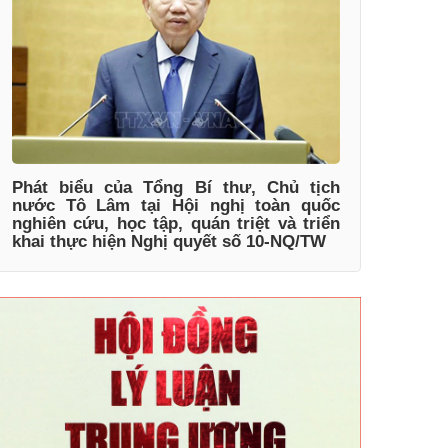
Phát biểu của Tổng Bí thư, Chủ tịch
nước Tô Lâm tại Hội nghị toàn quốc
nghiên cứu, học tập, quán triệt và triển
khai thực hiện Nghị quyết số 10-NQ/TW