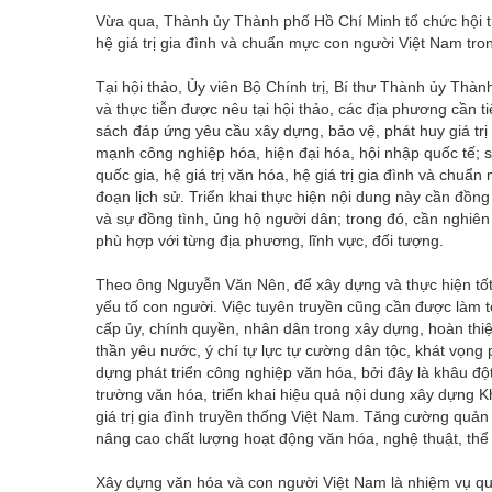
Vừa qua, Thành ủy Thành phố Hồ Chí Minh tổ chức hội thảo
hệ giá trị gia đình và chuẩn mực con người Việt Nam tro
Tại hội thảo, Ủy viên Bộ Chính trị, Bí thư Thành ủy Th
và thực tiễn được nêu tại hội thảo, các địa phương cần 
sách đáp ứng yêu cầu xây dựng, bảo vệ, phát huy giá tr
mạnh công nghiệp hóa, hiện đại hóa, hội nhập quốc tế; s
quốc gia, hệ giá trị văn hóa, hệ giá trị gia đình và chu
đoạn lịch sử. Triển khai thực hiện nội dung này cần đồng
và sự đồng tình, ủng hộ người dân; trong đó, cần nghiên 
phù hợp với từng địa phương, lĩnh vực, đối tượng.
Theo ông Nguyễn Văn Nên, để xây dựng và thực hiện tốt 
yếu tố con người. Việc tuyên truyền cũng cần được làm 
cấp ủy, chính quyền, nhân dân trong xây dựng, hoàn thi
thần yêu nước, ý chí tự lực tự cường dân tộc, khát vọng 
dựng phát triển công nghiệp văn hóa, bởi đây là khâu đột
trường văn hóa, triển khai hiệu quả nội dung xây dựng K
giá trị gia đình truyền thống Việt Nam. Tăng cường quản
nâng cao chất lượng hoạt động văn hóa, nghệ thuật, th
Xây dựng văn hóa và con người Việt Nam là nhiệm vụ q