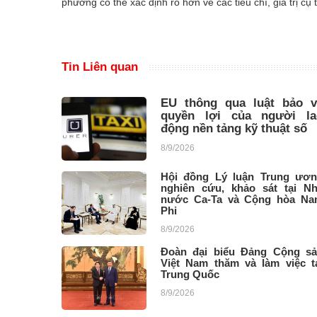
phương có thể xác định rõ hơn về các tiêu chí, giá trị cụ 
Tin Liên quan
EU thông qua luật bảo v
quyền lợi của người la
động nền tảng kỹ thuật số
8/9/2026
Hội đồng Lý luận Trung ươ
nghiên cứu, khảo sát tại N
nước Ca-Ta và Cộng hòa N
Phi
8/9/2026
Đoàn đại biểu Đảng Cộng sa
Việt Nam thăm và làm việc ta
Trung Quốc
8/9/2026