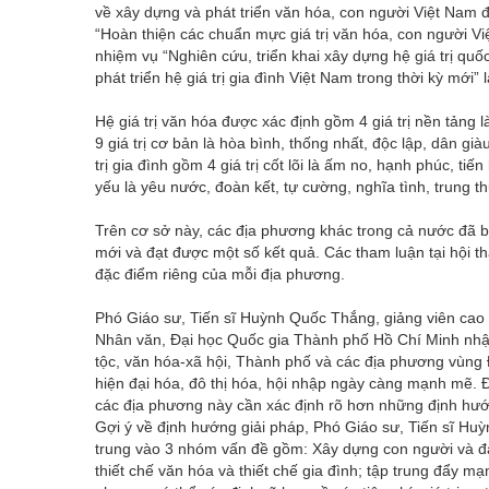
về xây dựng và phát triển văn hóa, con người Việt Nam 
“Hoàn thiện các chuẩn mực giá trị văn hóa, con người Vi
nhiệm vụ “Nghiên cứu, triển khai xây dựng hệ giá trị quố
phát triển hệ giá trị gia đình Việt Nam trong thời kỳ mới”
Hệ giá trị văn hóa được xác định gồm 4 giá trị nền tảng 
9 giá trị cơ bản là hòa bình, thống nhất, độc lập, dân 
trị gia đình gồm 4 giá trị cốt lõi là ấm no, hạnh phúc, ti
yếu là yêu nước, đoàn kết, tự cường, nghĩa tình, trung t
Trên cơ sở này, các địa phương khác trong cả nước đã bướ
mới và đạt được một số kết quả. Các tham luận tại hội thảo
đặc điểm riêng của mỗi địa phương.
Phó Giáo sư, Tiến sĩ Huỳnh Quốc Thắng, giảng viên cao
Nhân văn, Đại học Quốc gia Thành phố Hồ Chí Minh nhận 
tộc, văn hóa-xã hội, Thành phố và các địa phương vùng 
hiện đại hóa, đô thị hóa, hội nhập ngày càng mạnh mẽ. Đ
các địa phương này cần xác định rõ hơn những định hướng 
Gợi ý về định hướng giải pháp, Phó Giáo sư, Tiến sĩ Hu
trung vào 3 nhóm vấn đề gồm: Xây dựng con người và đà
thiết chế văn hóa và thiết chế gia đình; tập trung đẩy m