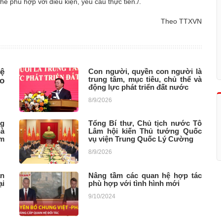
thể phù hợp với điều kiện, yêu cầu thực tiễn./.
Theo TTXVN
ệ
Con người, quyền con người là
trung tâm, mục tiêu, chủ thể và
o
động lực phát triển đất nước
8/9/2026
ng
Tổng Bí thư, Chủ tịch nước Tô
hà
Lâm hội kiến Thủ tướng Quốc
am
vụ viện Trung Quốc Lý Cường
8/9/2026
̉n
Nâng tầm các quan hệ hợp tác
̣i
phù hợp với tình hình mới
9/10/2024