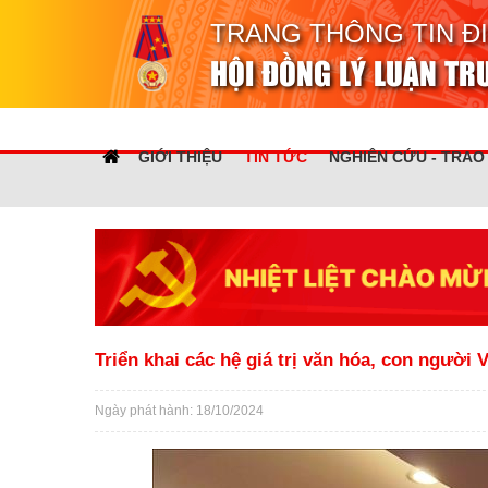
TRANG THÔNG TIN Đ
HỘI ĐỒNG LÝ LUẬN T
GIỚI THIỆU
TIN TỨC
NGHIÊN CỨU - TRAO
Triển khai các hệ giá trị văn hóa, con người 
Ngày phát hành: 18/10/2024