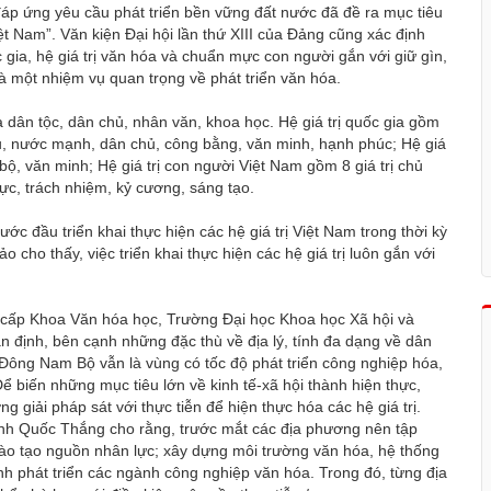
đáp ứng yêu cầu phát triển bền vững đất nước đã đề ra mục tiêu
ệt Nam”. Văn kiện Đại hội lần thứ XIII của Đảng cũng xác định
c gia, hệ giá trị văn hóa và chuẩn mực con người gắn với giữ gìn,
 là một nhiệm vụ quan trọng về phát triển văn hóa.
là dân tộc, dân chủ, nhân văn, khoa học. Hệ giá trị quốc gia gồm
giàu, nước mạnh, dân chủ, công bằng, văn minh, hạnh phúc; Hệ giá
ến bộ, văn minh; Hệ giá trị con người Việt Nam gồm 8 giá trị chủ
hực, trách nhiệm, kỷ cương, sáng tạo.
c đầu triển khai thực hiện các hệ giá trị Việt Nam trong thời kỳ
 cho thấy, việc triển khai thực hiện các hệ giá trị luôn gắn với
 cấp Khoa Văn hóa học, Trường Đại học Khoa học Xã hội và
định, bên cạnh những đặc thù về địa lý, tính đa dạng về dân
Đông Nam Bộ vẫn là vùng có tốc độ phát triển công nghiệp hóa,
ể biến những mục tiêu lớn về kinh tế-xã hội thành hiện thực,
giải pháp sát với thực tiễn để hiện thực hóa các hệ giá trị.
ỳnh Quốc Thắng cho rằng, trước mắt các địa phương nên tập
o tạo nguồn nhân lực; xây dựng môi trường văn hóa, hệ thống
ạnh phát triển các ngành công nghiệp văn hóa. Trong đó, từng địa