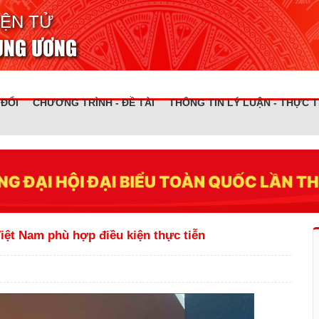
IỆN TỬ
RUNG ƯƠNG
 ĐỔI
CHƯƠNG TRÌNH - ĐỀ TÀI
THÔNG TIN LÝ LUẬN - THỰC T
Việt Nam phù hợp điều kiện thực tiễn