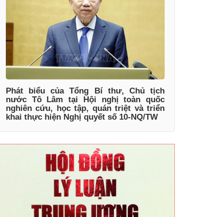
Phát biểu của Tổng Bí thư, Chủ tịch
nước Tô Lâm tại Hội nghị toàn quốc
nghiên cứu, học tập, quán triệt và triển
khai thực hiện Nghị quyết số 10-NQ/TW