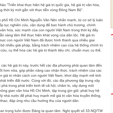
 "Triển khai thực hiện hệ giá trị quốc gia, hệ giá trị văn hóa,
ng thời kỳ mới gắn với thực tiễn vùng Đông Nam Bộ".
ành phố Hồ Chí Minh Nguyễn Văn Nên nhấn mạnh, từ cơ sở lý luận
tiếp tục nghiên cứu, vận dụng để ban hành chủ trương, chính
ị văn hóa, sức mạnh của con người Việt Nam trong thời kỳ đẩy
ẵn sàng tâm thế thực hiện khát vọng của dân tộc. Hệ giá trị
ẩn mực con người Việt Nam đã được hình thành qua nhiều giai
 bộ nhiều giải pháp, bằng trách nhiệm cao của hệ thống chính trị
cứu, cụ thể hóa các hệ giá trị thành tiêu chí, chuẩn mực cụ thể,
các hệ giá trị này, trước hết các địa phương phải quan tâm đến
tốt hơn nữa, góp phần nâng cao nhận thức, trách nhiệm của các
ện giá trị nhân cách con người Việt Nam; khơi dậy mạnh mẽ tinh
phát triển đất nước. Cùng với đó, các địa phương tập trung xây
 phá trong phát triển kinh tế-xã hội; chăm lo, xây dựng môi
hông gian văn hóa Hồ Chí Minh, tập trung gìn giữ, phát huy hệ
 lý nhà nước để phát huy mạnh mẽ giá trị văn hóa truyền thống,
ể thao, đáp ứng nhu cầu hưởng thụ của người dân.
uan trọng luôn được Đảng ta quan tâm. Nghị quyết số 33-NQ/TW