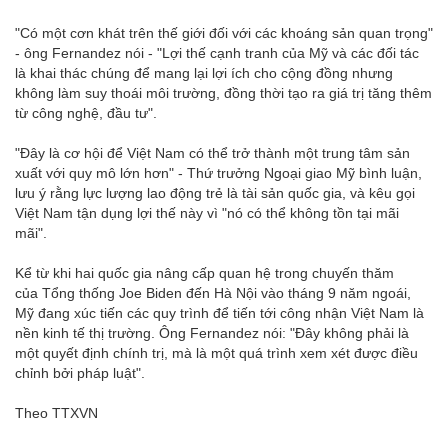
"Có một cơn khát trên thế giới đối với các khoáng sản quan trọng"
- ông Fernandez nói - "Lợi thế cạnh tranh của Mỹ và các đối tác
là khai thác chúng để mang lại lợi ích cho cộng đồng nhưng
không làm suy thoái môi trường, đồng thời tạo ra giá trị tăng thêm
từ công nghệ, đầu tư".
"Đây là cơ hội để Việt Nam có thể trở thành một trung tâm sản
xuất với quy mô lớn hơn" - Thứ trưởng Ngoại giao Mỹ bình luận,
lưu ý rằng lực lượng lao động trẻ là tài sản quốc gia, và kêu gọi
Việt Nam tận dụng lợi thế này vì "nó có thể không tồn tại mãi
mãi".
Kể từ khi hai quốc gia nâng cấp quan hệ trong chuyến thăm
của Tổng thống Joe Biden đến Hà Nội vào tháng 9 năm ngoái,
Mỹ đang xúc tiến các quy trình để tiến tới công nhận Việt Nam là
nền kinh tế thị trường. Ông Fernandez nói: "Đây không phải là
một quyết định chính trị, mà là một quá trình xem xét được điều
chỉnh bởi pháp luật".
Theo TTXVN