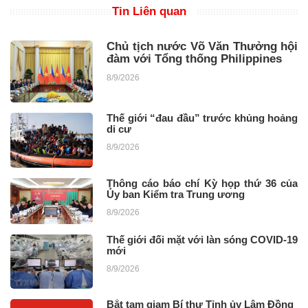
Tin Liên quan
Chủ tịch nước Võ Văn Thưởng hội
đàm với Tổng thống Philippines
8/9/2026
Thế giới “đau đầu” trước khủng hoảng
di cư
8/9/2026
Thông cáo báo chí Kỳ họp thứ 36 của
Ủy ban Kiểm tra Trung ương
8/9/2026
Thế giới đối mặt với làn sóng COVID-19
mới
8/9/2026
Bắt tạm giam Bí thư Tỉnh ủy Lâm Đồng