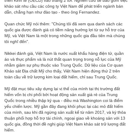
triển Kinh tế (OECD) vào tháng 2 tới. Nghiên cứu sẽ bao gồm việc
khảo sát nhu cầu các công ty Việt Nam để phát triển ngành bán
dẫn, chẳng hạn như đào tạo - theo ông Fernandez.
Quan chức Mỹ nói thêm: "Chúng tôi đã xem qua danh sách các
quốc gia được đánh giá có tiềm năng hưởng lợi từ sự hỗ trợ của
Mỹ, và Việt Nam là một trong những quốc gia đầu tiên mà chúng
tôi nghĩ đến".
Nikkei đánh giá, Việt Nam là nước xuất khẩu hàng điện tử, quần
áo và thực phẩm và là nút thắt quan trọng trong nỗ lực của Mỹ
nhằm giảm sự phụ thuộc vào Trung Quốc. Dữ liệu của Cơ quan
Khảo sát Địa chất Mỹ cho thấy, Việt Nam hiện đứng thứ 2 trên
toàn cầu về trữ lượng kim loại đất hiếm, chỉ sau Trung Quốc.
Mỹ đặt mục tiêu xây dựng lại vị thế của mình tại thị trường đất
hiếm vốn bị chi phối bởi hoạt động sản xuất giá rẻ của Trung
Quốc trong nhiều thập kỷ qua - điều mà Washington coi là điểm
yếu chiến lược. Mỹ gần đây đang khôi phục lại các mỏ đất hiếm
của mình, sau khi đã ngừng sản xuất kể từ năm 2017, và ký thỏa
thuận phối hợp hỗ trợ tài chính, ngoại giao về khoáng sản với 13
quốc gia, đồng thời đề nghị giúp Việt Nam khảo sát trữ lượng đất
hiếm.