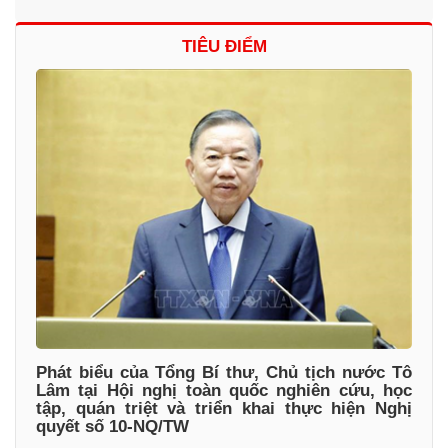
TIÊU ĐIỂM
Phát biểu của Tổng Bí thư, Chủ tịch nước Tô
Lâm tại Hội nghị toàn quốc nghiên cứu, học
tập, quán triệt và triển khai thực hiện Nghị
quyết số 10-NQ/TW