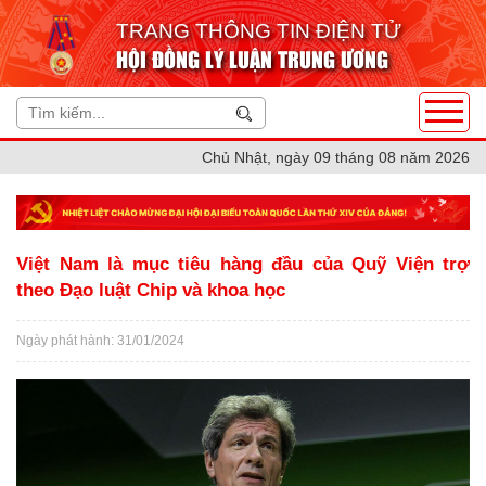
TRANG THÔNG TIN ĐIỆN TỬ
HỘI ĐỒNG LÝ LUẬN TRUNG ƯƠNG
Chủ Nhật, ngày 09 tháng 08 năm 2026
Việt Nam là mục tiêu hàng đầu của Quỹ Viện trợ
theo Đạo luật Chip và khoa học
Ngày phát hành: 31/01/2024