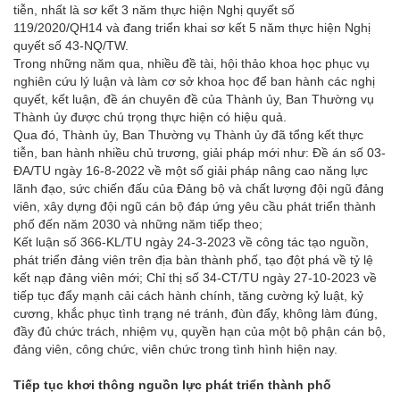
tiễn, nhất là sơ kết 3 năm thực hiện Nghị quyết số
119/2020/QH14 và đang triển khai sơ kết 5 năm thực hiện Nghị
quyết số 43-NQ/TW.
Trong những năm qua, nhiều đề tài, hội thảo khoa học phục vụ
nghiên cứu lý luận và làm cơ sở khoa học để ban hành các nghị
quyết, kết luận, đề án chuyên đề của Thành ủy, Ban Thường vụ
Thành ủy được chú trọng thực hiện có hiệu quả.
Qua đó, Thành ủy, Ban Thường vụ Thành ủy đã tổng kết thực
tiễn, ban hành nhiều chủ trương, giải pháp mới như: Đề án số 03-
ĐA/TU ngày 16-8-2022 về một số giải pháp nâng cao năng lực
lãnh đạo, sức chiến đấu của Đảng bộ và chất lượng đội ngũ đảng
viên, xây dựng đội ngũ cán bộ đáp ứng yêu cầu phát triển thành
phố đến năm 2030 và những năm tiếp theo;
Kết luận số 366-KL/TU ngày 24-3-2023 về công tác tạo nguồn,
phát triển đảng viên trên địa bàn thành phố, tạo đột phá về tỷ lệ
kết nạp đảng viên mới; Chỉ thị số 34-CT/TU ngày 27-10-2023 về
tiếp tục đẩy mạnh cải cách hành chính, tăng cường kỷ luật, kỷ
cương, khắc phục tình trạng né tránh, đùn đẩy, không làm đúng,
đầy đủ chức trách, nhiệm vụ, quyền hạn của một bộ phận cán bộ,
đảng viên, công chức, viên chức trong tình hình hiện nay.
Tiếp tục khơi thông nguồn lực phát triển thành phố