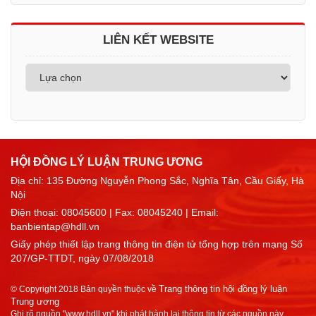
LIÊN KẾT WEBSITE
HỘI ĐỒNG LÝ LUẬN TRUNG ƯƠNG
Địa chỉ: 135 Đường Nguyễn Phong Sắc, Nghĩa Tân, Cầu Giấy, Hà
Nội
Điện thoại:
08045600
| Fax: 08045240 | Email:
banbientap@hdll.vn
Giấy phép thiết lập trang thông tin điện tử tổng hợp trên mạng Số
207/GP-TTDT, ngày 07/08/2018
Trang thông tin hội đồng lý luận
© Copyright 2018 Bản quyền thuộc về
Trung ương
Ghi rõ nguồn "www.hdll.vn" khi phát hành lại thông tin từ các nguồn này