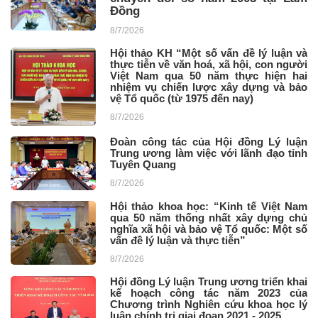
Đồng
8/7/2026
Hội thảo KH “Một số vấn đề lý luận và
thực tiễn về văn hoá, xã hội, con người
Việt Nam qua 50 năm thực hiện hai
nhiệm vụ chiến lược xây dựng và bảo
vệ Tổ quốc (từ 1975 đến nay)
8/7/2026
Đoàn công tác của Hội đồng Lý luận
Trung ương làm việc với lãnh đạo tỉnh
Tuyên Quang
8/7/2026
Hội thảo khoa học: “Kinh tế Việt Nam
qua 50 năm thống nhất xây dựng chủ
nghĩa xã hội và bảo vệ Tổ quốc: Một số
vấn đề lý luận và thực tiễn”
8/7/2026
Hội đồng Lý luận Trung ương triển khai
kế hoạch công tác năm 2023 của
Chương trình Nghiên cứu khoa học lý
luận chính trị giai đoạn 2021 - 2025