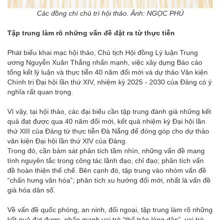
Các đồng chí chủ trì hội thảo. Ảnh: NGỌC PHÚ
Tập trung làm rõ những vấn đề đặt ra từ thực tiễn
Phát biểu khai mạc hội thảo, Chủ tịch Hội đồng Lý luận Trung
ương Nguyễn Xuân Thắng nhấn mạnh, việc xây dựng Báo cáo
tổng kết lý luận và thực tiễn 40 năm đổi mới và dự thảo Văn kiện
Chính trị Đại hội lần thứ XIV, nhiệm kỳ 2025 - 2030 của Đảng có ý
nghĩa rất quan trọng.
Vì vậy, tại hội thảo, các đại biểu cần tập trung đánh giá những kết
quả đạt được qua 40 năm đổi mới, kết quả nhiệm kỳ Đại hội lần
thứ XIII của Đảng từ thực tiễn Đà Nẵng để đóng góp cho dự thảo
văn kiện Đại hội lần thứ XIV của Đảng.
Trong đó, cần bám sát phân tích tầm nhìn, những vấn đề mang
tính nguyên tắc trong công tác lãnh đạo, chỉ đạo; phân tích vấn
đề hoàn thiện thể chế. Bên cạnh đó, tập trung vào nhóm vấn đề
“chấn hưng văn hóa”; phân tích xu hướng đổi mới, nhất là vấn đề
già hóa dân số.
Về vấn đề quốc phòng, an ninh, đối ngoại, tập trung làm rõ những
kết quả đạt được, nhấn mạnh vai trò “thế trận lòng dân”, vai trò