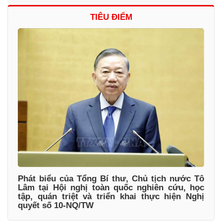
TIÊU ĐIỂM
Phát biểu của Tổng Bí thư, Chủ tịch nước Tô
Lâm tại Hội nghị toàn quốc nghiên cứu, học
tập, quán triệt và triển khai thực hiện Nghị
quyết số 10-NQ/TW