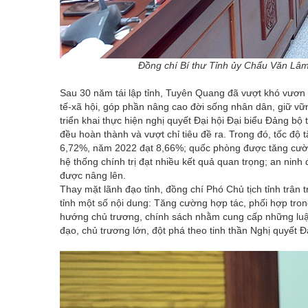
Đồng chí Bí thư Tỉnh ủy Chẩu Văn Lâm 
Sau 30 năm tái lập tỉnh, Tuyên Quang đã vượt khó vươn l
tế-xã hội, góp phần nâng cao đời sống nhân dân, giữ vững 
triển khai thực hiện nghị quyết Đại hội Đại biểu Đảng bộ t
đều hoàn thành và vượt chỉ tiêu đề ra. Trong đó, tốc độ
6,72%, năm 2022 đạt 8,66%; quốc phòng được tăng cường
hệ thống chính trị đạt nhiều kết quả quan trọng; an ni
được nâng lên.
Thay mặt lãnh đạo tỉnh, đồng chí Phó Chủ tịch tỉnh trân
tỉnh một số nội dung: Tăng cường hợp tác, phối hợp trong
hướng chủ trương, chính sách nhằm cung cấp những luận
đạo, chủ trương lớn, đột phá theo tinh thần Nghị quyết Đạ