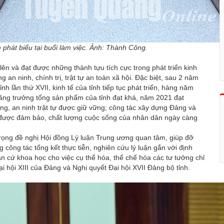
phát biểu tại buổi làm việc. Ảnh: Thành Công.
ên và đạt được những thành tựu tích cực trong phát triển kinh
an ninh, chính trị, trật tự an toàn xã hội. Đặc biệt, sau 2 năm
ỉnh lần thứ XVII, kinh tế của tỉnh tiếp tục phát triển, hàng năm
 tăng trưởng tổng sản phẩm của tỉnh đạt khá, năm 2021 đạt
, an ninh trật tự được giữ vững; công tác xây dựng Đảng và
nh được đảm bảo, chất lượng cuộc sống của nhân dân ngày càng
 trọng đề nghị Hội đồng Lý luận Trung ương quan tâm, giúp đỡ
 công tác tổng kết thực tiễn, nghiên cứu lý luận gắn với định
 cứ khoa học cho việc cụ thể hóa, thể chế hóa các tư tưởng chỉ
i hội XIII của Đảng và Nghị quyết Đại hội XVII Đảng bộ tỉnh.