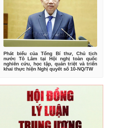
Phát biểu của Tổng Bí thư, Chủ tịch
nước Tô Lâm tại Hội nghị toàn quốc
nghiên cứu, học tập, quán triệt và triển
khai thực hiện Nghị quyết số 10-NQ/TW