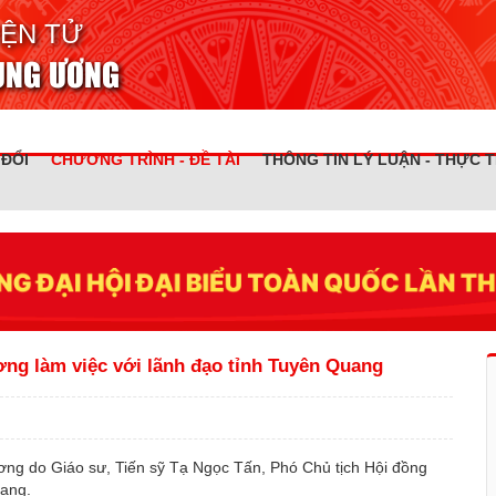
IỆN TỬ
RUNG ƯƠNG
 ĐỔI
CHƯƠNG TRÌNH - ĐỀ TÀI
THÔNG TIN LÝ LUẬN - THỰC T
ơng làm việc với lãnh đạo tỉnh Tuyên Quang
ơng do Giáo sư, Tiến sỹ Tạ Ngọc Tấn, Phó Chủ tịch Hội đồng
uang.