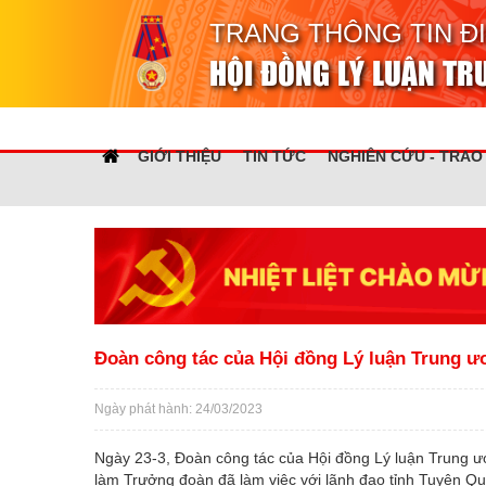
TRANG THÔNG TIN Đ
HỘI ĐỒNG LÝ LUẬN T
GIỚI THIỆU
TIN TỨC
NGHIÊN CỨU - TRAO
Đoàn công tác của Hội đồng Lý luận Trung ư
Ngày phát hành: 24/03/2023
Ngày 23-3, Đoàn công tác của Hội đồng Lý luận Trung ư
làm Trưởng đoàn đã làm việc với lãnh đạo tỉnh Tuyên Q