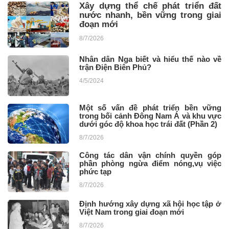
Xây dựng thể chế phát triển đất
nước nhanh, bền vững trong giai
đoạn mới
8/7/2026
Nhân dân Nga biết và hiểu thế nào về
trận Điện Biên Phủ?
4/5/2024
Một số vấn đề phát triển bền vững
trong bối cảnh Đông Nam Á và khu vực
dưới góc độ khoa học trái đất (Phần 2)
8/7/2026
Công tác dân vận chính quyền góp
phần phòng ngừa điểm nóng,vụ việc
phức tạp
8/7/2026
Định hướng xây dựng xã hội học tập ở
Việt Nam trong giai đoạn mới
8/7/2026