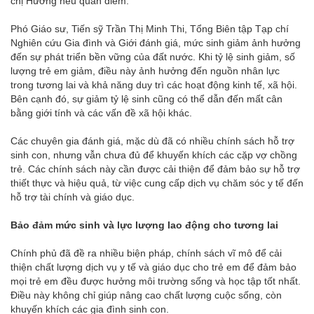
chị Hương nêu quan điểm.
Phó Giáo sư, Tiến sỹ Trần Thị Minh Thi, Tổng Biên tập Tạp chí
Nghiên cứu Gia đình và Giới đánh giá, mức sinh giảm ảnh hưởng
đến sự phát triển bền vững của đất nước. Khi tỷ lệ sinh giảm, số
lượng trẻ em giảm, điều này ảnh hưởng đến nguồn nhân lực
trong tương lai và khả năng duy trì các hoạt động kinh tế, xã hội.
Bên cạnh đó, sự giảm tỷ lệ sinh cũng có thể dẫn đến mất cân
bằng giới tính và các vấn đề xã hội khác.
Các chuyên gia đánh giá, mặc dù đã có nhiều chính sách hỗ trợ
sinh con, nhưng vẫn chưa đủ để khuyến khích các cặp vợ chồng
trẻ. Các chính sách này cần được cải thiện để đảm bảo sự hỗ trợ
thiết thực và hiệu quả, từ việc cung cấp dịch vụ chăm sóc y tế đến
hỗ trợ tài chính và giáo dục.
Bảo đảm mức sinh và lực lượng lao động cho tương lai
Chính phủ đã đề ra nhiều biện pháp, chính sách vĩ mô để cải
thiện chất lượng dịch vụ y tế và giáo dục cho trẻ em để đảm bảo
mọi trẻ em đều được hưởng môi trường sống và học tập tốt nhất.
Điều này không chỉ giúp nâng cao chất lượng cuộc sống, còn
khuyến khích các gia đình sinh con.