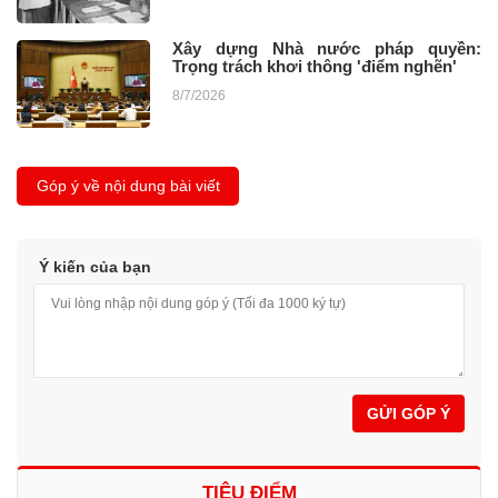
Xây dựng Nhà nước pháp quyền:
Trọng trách khơi thông 'điểm nghẽn'
8/7/2026
Góp ý về nội dung bài viết
Ý kiến của bạn
GỬI GÓP Ý
TIÊU ĐIỂM