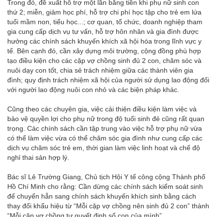
Trong đó, đề xuất hỗ trợ một lần bằng tiền khi phụ nữ sinh con
thứ 2; miễn, giảm học phí, hỗ trợ chi phí học tập cho trẻ em lứa
tuổi mầm non, tiểu học...; cơ quan, tổ chức, doanh nghiệp tham
gia cung cấp dịch vụ tư vấn, hỗ trợ hôn nhân và gia đình được
hưởng các chính sách khuyến khích xã hội hóa trong lĩnh vực y
tế. Bên cạnh đó, cần xây dựng môi trường, cộng đồng phù hợp
tạo điều kiện cho các cặp vợ chồng sinh đủ 2 con, chăm sóc và
nuôi dạy con tốt, chia sẻ trách nhiệm giữa các thành viên gia
đình; quy định trách nhiệm xã hội của người sử dụng lao động đối
với người lao động nuôi con nhỏ và các biện pháp khác.
Cũng theo các chuyên gia, việc cải thiện điều kiện làm việc và
bảo vệ quyền lợi cho phụ nữ trong độ tuổi sinh đẻ cũng rất quan
trọng. Các chính sách cần tập trung vào việc hỗ trợ phụ nữ vừa
có thể làm việc vừa có thể chăm sóc gia đình như cung cấp các
dịch vụ chăm sóc trẻ em, thời gian làm việc linh hoạt và chế độ
nghỉ thai sản hợp lý.
Bác sĩ Lê Trường Giang, Chủ tịch Hội Y tế công cộng Thành phố
Hồ Chí Minh cho rằng: Cần dừng các chính sách kiểm soát sinh
để chuyển hẳn sang chính sách khuyến khích sinh bằng cách
thay đổi khẩu hiệu từ “Mỗi cặp vợ chồng nên sinh đủ 2 con” thành
“Mỗi cặp vợ chồng tự quyết định số con của mình”.