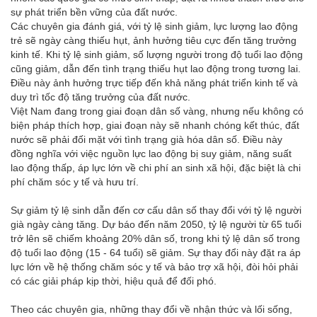
sự phát triển bền vững của đất nước.
Các chuyên gia đánh giá, với tỷ lệ sinh giảm, lực lượng lao động
trẻ sẽ ngày càng thiếu hụt, ảnh hưởng tiêu cực đến tăng trưởng
kinh tế. Khi tỷ lệ sinh giảm, số lượng người trong độ tuổi lao động
cũng giảm, dẫn đến tình trạng thiếu hụt lao động trong tương lai.
Điều này ảnh hưởng trực tiếp đến khả năng phát triển kinh tế và
duy trì tốc độ tăng trưởng của đất nước.
Việt Nam đang trong giai đoạn dân số vàng, nhưng nếu không có
biện pháp thích hợp, giai đoạn này sẽ nhanh chóng kết thúc, đất
nước sẽ phải đối mặt với tình trạng già hóa dân số. Điều này
đồng nghĩa với việc nguồn lực lao động bị suy giảm, năng suất
lao động thấp, áp lực lớn về chi phí an sinh xã hội, đặc biệt là chi
phí chăm sóc y tế và hưu trí.
Sự giảm tỷ lệ sinh dẫn đến cơ cấu dân số thay đổi với tỷ lệ người
già ngày càng tăng. Dự báo đến năm 2050, tỷ lệ người từ 65 tuổi
trở lên sẽ chiếm khoảng 20% dân số, trong khi tỷ lệ dân số trong
độ tuổi lao động (15 - 64 tuổi) sẽ giảm. Sự thay đổi này đặt ra áp
lực lớn về hệ thống chăm sóc y tế và bảo trợ xã hội, đòi hỏi phải
có các giải pháp kịp thời, hiệu quả để đối phó.
Theo các chuyên gia, những thay đổi về nhận thức và lối sống,