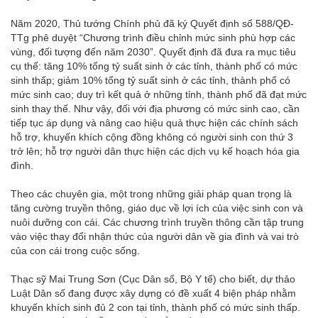
Năm 2020, Thủ tướng Chính phủ đã ký Quyết định số 588/QĐ-
TTg phê duyệt “Chương trình điều chỉnh mức sinh phù hợp các
vùng, đối tượng đến năm 2030”. Quyết định đã đưa ra mục tiêu
cụ thể: tăng 10% tổng tỷ suất sinh ở các tỉnh, thành phố có mức
sinh thấp; giảm 10% tổng tỷ suất sinh ở các tỉnh, thành phố có
mức sinh cao; duy trì kết quả ở những tỉnh, thành phố đã đạt mức
sinh thay thế. Như vậy, đối với địa phương có mức sinh cao, cần
tiếp tục áp dụng và nâng cao hiệu quả thực hiện các chính sách
hỗ trợ, khuyến khích cộng đồng không có người sinh con thứ 3
trở lên; hỗ trợ người dân thực hiện các dịch vụ kế hoạch hóa gia
đình.
Theo các chuyên gia, một trong những giải pháp quan trọng là
tăng cường truyền thông, giáo dục về lợi ích của việc sinh con và
nuôi dưỡng con cái. Các chương trình truyền thông cần tập trung
vào việc thay đổi nhận thức của người dân về gia đình và vai trò
của con cái trong cuộc sống.
Thạc sỹ Mai Trung Sơn (Cục Dân số, Bộ Y tế) cho biết, dự thảo
Luật Dân số đang được xây dựng có đề xuất 4 biện pháp nhằm
khuyến khích sinh đủ 2 con tại tỉnh, thành phố có mức sinh thấp.