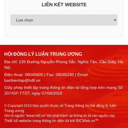
LIÊN KẾT WEBSITE
HỘI ĐỒNG LÝ LUẬN TRUNG ƯƠNG
Địa chỉ: 135 Đường Nguyễn Phong Sắc, Nghĩa Tân, Cầu Giấy, Hà
Nội
Điện thoại:
08045600
| Fax: 08045240 | Email:
banbientap@hdll.vn
Giấy phép thiết lập trang thông tin điện tử tổng hợp trên mạng Số
207/GP-TTDT, ngày 07/08/2018
Trang thông tin hội đồng lý luận
© Copyright 2018 Bản quyền thuộc về
Trung ương
Ghi rõ nguồn "www.hdll.vn" khi phát hành lại thông tin từ các nguồn này
Thiết kế website trang thông tin điện tử
BICWeb.vn™
bởi