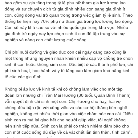
bao gồm sự gia tăng trong tỷ lệ phụ nữ tham gia lực lượng lao
động và sự chuyển dịch từ gia đình nhiều con sang gia đình ít
con, cũng đóng vai trò quan trọng trong việc giảm tỷ lệ sinh. Theo
thống kê hiện nay 70% phụ nữ tham gia trong lực lượng lao động.
Con số này khá cao so với nhiều quốc gia trong khu vực. Nhiều
gia đình trẻ ngày nay lựa chọn sinh ít con để tập trung vào sự
nghiệp và nâng cao chất lượng cuộc sống.
Chi phí nuôi dưỡng và giáo dục con cái ngày càng cao cũng là
một trong những nguyên nhân khiến nhiều cặp vợ chồng trẻ chọn
sinh ít con hoặc không sinh con. Đặc biệt ở các thành phố lớn, chi
phí sinh hoạt, học hành và y tế tăng cao làm giảm khả năng kinh
tế của các gia đình.
Không bị áp lực về kinh tế khi có chồng làm việc cho một tập
đoàn lớn nhưng chị Trần Mai Hương (30 tuổi, Quận Bình Thạnh)
vẫn quyết định chỉ sinh một con. Chị Hương cho hay, hai vợ
chồng đều bận rộn với công việc và các cơ hội thăng tiến nghề
nghiệp, không có nhiều thời gian vào việc chăm sóc con cái. “Nếu
sinh con ra mà lại giao hết cho người giúp việc, tôi nghĩ không
nên sinh tiếp nữa. Sinh con là phải có trách nhiệm đảm bảo cho
con một cuộc sống đủ đầy về cả vật chất lẫn tinh thần, tình cảm”,