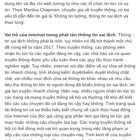
dụng tên và địa chỉ web tương tự như các tổ chức tin tức có uy
tín. Theo Martina Chapman, chuyên gia về truyền thông, có ba
yếu tố dẫn đến tin giả là 'Không tin tưởng, thông tin sai lệch và
thao túng'.
Vai trò của internet trong phát tán thông tin sai lệch
. Thông
tin sai lệch không phải là mới, tuy nhiên nó đã trở thành một chủ
đề nóng kể từ năm 2017. Theo truyền thống, các phóng viên
nhận tin tức từ các nguồn đáng tin cậy, các nhà báo và cơ quan
truyền thông được yêu cầu tuân theo các quy tắc thực hành
nghiêm ngặt. Tuy nhiên, internet với đặc điểm về sự chia sẻ thông
tin nhanh chóng, tính không kiểm duyệt/kiểm duyệt không chặt
chẽ, với nhiều mục đích chia sẻ thông tin khác nhau và nhu cầu
tiêu thụ thông tin lớn từ người dùng đã khiến thông tin sai lệch, tin
giả lan truyền nhanh chóng. Hiện nay, nhiều người nhận tin tức từ
các trang và mạng truyền thông xã hội và thường rất khó để biết
liệu các câu chuyện đó có đáng tin cậy hay không. Tình trạng quá
tải thông tin và sự thiếu hiểu biết chung về cách thức hoạt động
của Internet của độc giả cũng góp phần làm gia tăng tin tức giả
mạo hoặc những câu chuyện lừa bịp. Các trang truyền thông xã
hội có thể đóng một vai trò quan trọng trong việc tăng phạm vi
tiếp cận của những loại câu chuyện này. Tính kinh tế của truyền