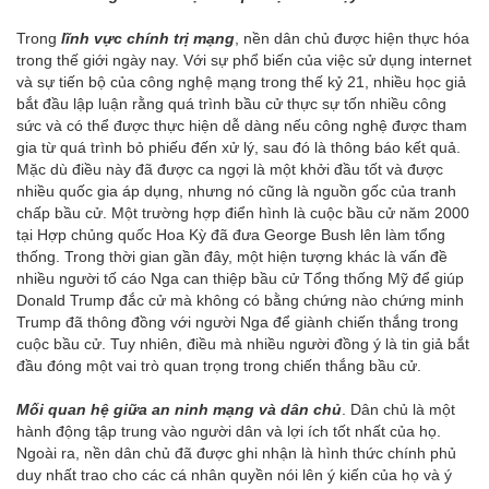
Trong
lĩnh vực chính trị mạng
, nền dân chủ được hiện thực hóa
trong thế giới ngày nay. Với sự phổ biến của việc sử dụng internet
và sự tiến bộ của công nghệ mạng trong thế kỷ 21, nhiều học giả
bắt đầu lập luận rằng quá trình bầu cử thực sự tốn nhiều công
sức và có thể được thực hiện dễ dàng nếu công nghệ được tham
gia từ quá trình bỏ phiếu đến xử lý, sau đó là thông báo kết quả.
Mặc dù điều này đã được ca ngợi là một khởi đầu tốt và được
nhiều quốc gia áp dụng, nhưng nó cũng là nguồn gốc của tranh
chấp bầu cử. Một trường hợp điển hình là cuộc bầu cử năm 2000
tại Hợp chủng quốc Hoa Kỳ đã đưa George Bush lên làm tổng
thống. Trong thời gian gần đây, một hiện tượng khác là vấn đề
nhiều người tố cáo Nga can thiệp bầu cử Tổng thống Mỹ để giúp
Donald Trump đắc cử mà không có bằng chứng nào chứng minh
Trump đã thông đồng với người Nga để giành chiến thắng trong
cuộc bầu cử. Tuy nhiên, điều mà nhiều người đồng ý là tin giả bắt
đầu đóng một vai trò quan trọng trong chiến thắng bầu cử.
Mối quan hệ giữa an ninh mạng và dân chủ
. Dân chủ là một
hành động tập trung vào người dân và lợi ích tốt nhất của họ.
Ngoài ra, nền dân chủ đã được ghi nhận là hình thức chính phủ
duy nhất trao cho các cá nhân quyền nói lên ý kiến của họ và ý