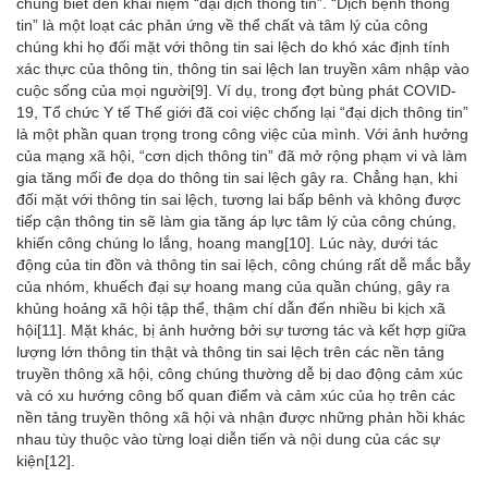
chúng biết đến khái niệm “đại dịch thông tin”. “Dịch bệnh thông
tin” là một loạt các phản ứng về thể chất và tâm lý của công
chúng khi họ đối mặt với thông tin sai lệch do khó xác định tính
xác thực của thông tin, thông tin sai lệch lan truyền xâm nhập vào
cuộc sống của mọi người
[9]
. Ví dụ, trong đợt bùng phát COVID-
19, Tổ chức Y tế Thế giới đã coi việc chống lại “đại dịch thông tin”
là một phần quan trọng trong công việc của mình. Với ảnh hưởng
của mạng xã hội, “cơn dịch thông tin” đã mở rộng phạm vi và làm
gia tăng mối đe dọa do thông tin sai lệch gây ra. Chẳng hạn, khi
đối mặt với thông tin sai lệch, tương lai bấp bênh và không được
tiếp cận thông tin sẽ làm gia tăng áp lực tâm lý của công chúng,
khiến công chúng lo lắng, hoang mang
[10]
. Lúc này, dưới tác
động của tin đồn và thông tin sai lệch, công chúng rất dễ mắc bẫy
của nhóm, khuếch đại sự hoang mang của quần chúng, gây ra
khủng hoảng xã hội tập thể, thậm chí dẫn đến nhiều bi kịch xã
hội
[11]
. Mặt khác, bị ảnh hưởng bởi sự tương tác và kết hợp giữa
lượng lớn thông tin thật và thông tin sai lệch trên các nền tảng
truyền thông xã hội, công chúng thường dễ bị dao động cảm xúc
và có xu hướng công bố quan điểm và cảm xúc của họ trên các
nền tảng truyền thông xã hội và nhận được những phản hồi khác
nhau tùy thuộc vào từng loại diễn tiến và nội dung của các sự
kiện
[12]
.