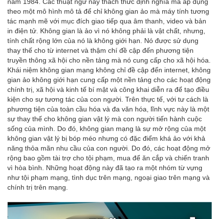
năm 1984. Các thuật ngữ này thách thức định nghĩa mà áp dụng
theo một mô hình mô tả để chỉ không gian ảo mà máy tính tương
tác mạnh mẽ với mục đích giao tiếp qua âm thanh, video và bản
in điện tử. Không gian là ảo vì nó không phải là vật chất, nhưng,
tính chất rộng lớn của nó là không giới hạn. Nó được sử dụng
thay thế cho từ internet và thậm chí đề cập đến phương tiện
truyền thông xã hội cho nền tảng mà nó cung cấp cho xã hội hóa.
Khái niệm không gian mạng không chỉ đề cập đến internet, không
gian ảo không giới hạn cung cấp một nền tảng cho các hoạt động
chính trị, xã hội và kinh tế bí mật và công khai diễn ra để tạo điều
kiện cho sự tương tác của con người. Trên thực tế, với tư cách là
phương tiện của toàn cầu hóa và đa văn hóa, lĩnh vực này là một
sự thay thế cho không gian vật lý mà con người tiến hành cuộc
sống của mình. Do đó, không gian mạng là sự mở rộng của một
không gian vật lý bị bóp méo nhưng có đặc điểm khá ảo với khả
năng thỏa mãn nhu cầu của con người. Do đó, các hoạt động mở
rộng bao gồm tài trợ cho tội phạm, mua để ăn cắp và chiến tranh
vì hòa bình. Những hoạt động này đã tạo ra một nhóm từ vựng
như tội phạm mạng, tình dục trên mạng, ngoại giao trên mạng và
chính trị trên mạng.