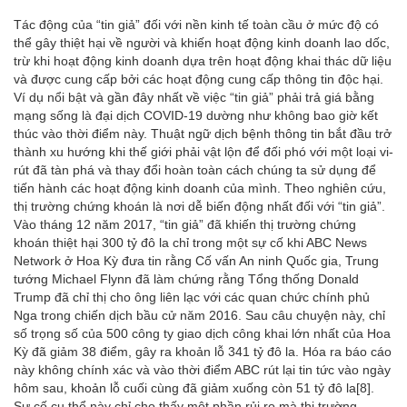
Tác động của “tin giả” đối với nền kinh tế toàn cầu ở mức độ có
thể gây thiệt hại về người và khiến hoạt động kinh doanh lao dốc,
trừ khi hoạt động kinh doanh dựa trên hoạt động khai thác dữ liệu
và được cung cấp bởi các hoạt động cung cấp thông tin độc hại.
Ví dụ nổi bật và gần đây nhất về việc “tin giả” phải trả giá bằng
mạng sống là đại dịch COVID-19 dường như không bao giờ kết
thúc vào thời điểm này. Thuật ngữ dịch bệnh thông tin bắt đầu trở
thành xu hướng khi thế giới phải vật lộn để đối phó với một loại vi-
rút đã tàn phá và thay đổi hoàn toàn cách chúng ta sử dụng để
tiến hành các hoạt động kinh doanh của mình. Theo nghiên cứu,
thị trường chứng khoán là nơi dễ biến động nhất đối với “tin giả”.
Vào tháng 12 năm 2017, “tin giả” đã khiến thị trường chứng
khoán thiệt hại 300 tỷ đô la chỉ trong một sự cố khi ABC News
Network ở Hoa Kỳ đưa tin rằng Cố vấn An ninh Quốc gia, Trung
tướng Michael Flynn đã làm chứng rằng Tổng thống Donald
Trump đã chỉ thị cho ông liên lạc với các quan chức chính phủ
Nga trong chiến dịch bầu cử năm 2016. Sau câu chuyện này, chỉ
số trọng số của 500 công ty giao dịch công khai lớn nhất của Hoa
Kỳ đã giảm 38 điểm, gây ra khoản lỗ 341 tỷ đô la. Hóa ra báo cáo
này không chính xác và vào thời điểm ABC rút lại tin tức vào ngày
hôm sau, khoản lỗ cuối cùng đã giảm xuống còn 51 tỷ đô la
[8]
.
Sự cố cụ thể này chỉ cho thấy một phần rủi ro mà thị trường