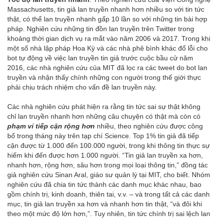
Massachusetts, tin giả lan truyền nhanh hơn nhiều so với tin tức
thật, có thể lan truyền nhanh gấp 10 lần so với những tin bài hợp
pháp. Nghiên cứu những tin đồn lan truyền trên Twitter trong
khoảng thời gian dịch vụ ra mắt vào năm 2006 và 2017. Trong khi
một số nhà lập pháp Hoa Kỳ và các nhà phê bình khác đổ lỗi cho
bot tự động về việc lan truyền tin giả trước cuộc bầu cử năm
2016, các nhà nghiên cứu của MIT đã lọc ra các tweet do bot lan
truyền và nhận thấy chính những con người trong thế giới thực
phải chịu trách nhiệm cho vấn đề lan truyền này.
Các nhà nghiên cứu phát hiện ra rằng tin tức sai sự thật không
chỉ lan truyền nhanh hơn những câu chuyện có thật mà còn có
phạm vi tiếp cận rộng hơn
nhiều, theo nghiên cứu được công
bố trong tháng này trên tạp chí Science. Top 1% tin giả đã tiếp
cận được từ 1.000 đến 100.000 người, trong khi thông tin thực sự
hiếm khi đến được hơn 1.000 người. “Tin giả lan truyền xa hơn,
nhanh hơn, rộng hơn, sâu hơn trong mọi loại thông tin,” đồng tác
giả nghiên cứu Sinan Aral, giáo sư quản lý tại MIT, cho biết. Nhóm
nghiên cứu đã chia tin tức thành các danh mục khác nhau, bao
gồm chính trị, kinh doanh, thiên tai, v.v. – và trong tất cả các danh
mục, tin giả lan truyền xa hơn và nhanh hơn tin thật, “và đôi khi
theo một mức độ lớn hơn,”. Tuy nhiên, tin tức chính trị sai lệch lan