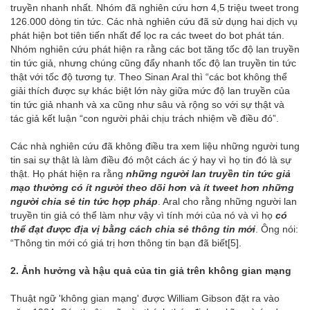
truyền nhanh nhất. Nhóm đã nghiên cứu hơn 4,5 triệu tweet trong
126.000 dòng tin tức. Các nhà nghiên cứu đã sử dụng hai dịch vụ
phát hiện bot tiên tiến nhất để lọc ra các tweet do bot phát tán.
Nhóm nghiên cứu phát hiện ra rằng các bot tăng tốc độ lan truyền
tin tức giả, nhưng chúng cũng đẩy nhanh tốc độ lan truyền tin tức
thật với tốc độ tương tự. Theo Sinan Aral thì “các bot không thể
giải thích được sự khác biệt lớn này giữa mức độ lan truyền của
tin tức giả nhanh và xa cũng như sâu và rộng so với sự thật và
tác giả kết luận “con người phải chịu trách nhiệm về điều đó”.
Các nhà nghiên cứu đã không điều tra xem liệu những người tung
tin sai sự thật là làm điều đó một cách ác ý hay vì họ tin đó là sự
thật. Họ phát hiện ra rằng
những người lan truyền tin tức giả
mạo thường có ít người theo dõi hơn
và ít tweet hơn những
người chia sẻ tin tức hợp pháp
. Aral cho rằng những người lan
truyền tin giả có thể làm như vậy vì tính mới của nó và vì họ
có
thể đạt được địa vị bằng cách chia sẻ thông tin mới
. Ông nói:
“Thông tin mới có giá trị hơn thông tin bạn đã biết
[5]
.
2. Ảnh hưởng và hậu quả của tin giả trên không gian mạng
Thuật ngữ 'không gian mạng' được William Gibson đặt ra vào