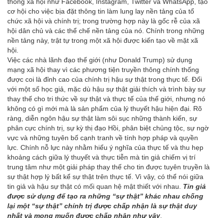
thông xã hội như Facebook, Instagram, Twitter và WhatsApp, tạo
cơ hội cho việc bịa đặt thông tin làm lung lay nền tảng của tổ
chức xã hội và chính trị; trong trường hợp này là gốc rễ của xã
hội dân chủ và các thể chế nền tảng của nó. Chính trong những
nền tảng này, trật tự trong một xã hội được kiến tạo về mặt xã
hội.
Việc các nhà lãnh đạo thế giới (như Donald Trump) sử dụng
mạng xã hội thay vì các phương tiện truyền thông chính thống
được coi là đỉnh cao của chính trị hậu sự thật trong thực tế. Đối
với một số học giả, mặc dù hậu sự thật giải thích và trình bày sự
thay thế cho tri thức về sự thật và thực tế của thế giới, nhưng nó
không có gì mới mà là sản phẩm của lý thuyết hậu hiện đại. Rõ
ràng, diễn ngôn hậu sự thật làm sôi sục những thành kiến, sự
phân cực chính trị, sự kỳ thị đạo Hồi, phân biệt chủng tộc, sự ngờ
vực và những tuyên bố cạnh tranh về tính hợp pháp và quyền
lực. Chính nỗ lực này nhằm hiểu ý nghĩa của thực tế và thu hẹp
khoảng cách giữa lý thuyết và thực tiễn mà tin giả chiếm vị trí
trung tâm như một giải pháp thay thế cho tin được tuyên truyền là
sự thật hợp lý bất kể sự thật trên thực tế. Vì vậy, có thể nói giữa
tin giả và hậu sự thật có mối quan hệ mật thiết với nhau.
Tin giả
được sử dụng để tạo ra những “sự thật” khác nhau chống
lại một “sự thật” chính trị được chấp nhận là sự thật duy
nhất và mong muốn được chấp nhận như vậy
.