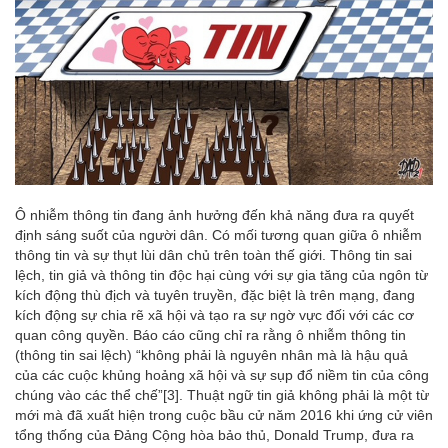
Ô nhiễm thông tin đang ảnh hưởng đến khả năng đưa ra quyết
định sáng suốt của người dân. Có mối tương quan giữa ô nhiễm
thông tin và sự thụt lùi dân chủ trên toàn thế giới. Thông tin sai
lệch, tin giả và thông tin độc hại cùng với sự gia tăng của ngôn từ
kích động thù địch và tuyên truyền, đặc biệt là trên mạng, đang
kích động sự chia rẽ xã hội và tạo ra sự ngờ vực đối với các cơ
quan công quyền. Báo cáo cũng chỉ ra rằng ô nhiễm thông tin
(thông tin sai lệch) “không phải là nguyên nhân mà là hậu quả
của các cuộc khủng hoảng xã hội và sự sụp đổ niềm tin của công
chúng vào các thể chế”
[3]
. Thuật ngữ tin giả không phải là một từ
mới mà đã xuất hiện trong cuộc bầu cử năm 2016 khi ứng cử viên
tổng thống của Đảng Cộng hòa bảo thủ, Donald Trump, đưa ra