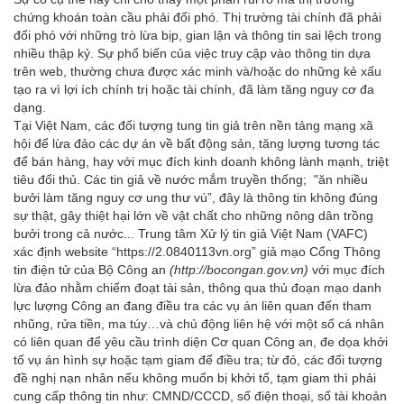
chứng khoán toàn cầu phải đối phó. Thị trường tài chính đã phải
đối phó với những trò lừa bịp, gian lận và thông tin sai lệch trong
nhiều thập kỷ. Sự phổ biến của việc truy cập vào thông tin dựa
trên web, thường chưa được xác minh và/hoặc do những kẻ xấu
tạo ra vì lợi ích chính trị hoặc tài chính, đã làm tăng nguy cơ đa
dạng.
Tại Việt Nam, các đối tượng tung tin giả trên nền tảng mạng xã
hội để lừa đảo các dự án về bất động sản, tăng lượng tương tác
để bán hàng, hay với mục đích kinh doanh không lành mạnh, triệt
tiêu đối thủ. Các tin giả về nước mắm truyền thống; "ăn nhiều
bưởi làm tăng nguy cơ ung thư vú”, đây là thông tin không đúng
sự thật, gây thiệt hại lớn về vật chất cho những nông dân trồng
bưởi trong cả nước... Trung tâm Xử lý tin giả Việt Nam (VAFC)
xác định website “https://2.0840113vn.org” giả mạo Cổng Thông
tin điện tử của Bộ Công an
(http://bocongan.gov.vn)
với mục đích
lừa đảo nhằm chiếm đoạt tài sản, thông qua thủ đoạn mạo danh
lực lượng Công an đang điều tra các vụ án liên quan đến tham
nhũng, rửa tiền, ma túy…và chủ động liên hệ với một số cá nhân
có liên quan để yêu cầu trình diện Cơ quan Công an, đe dọa khởi
tố vụ án hình sự hoặc tạm giam để điều tra; từ đó, các đối tượng
đề nghị nạn nhân nếu không muốn bị khởi tố, tạm giam thì phải
cung cấp thông tin như: CMND/CCCD, số điện thoại, số tài khoản