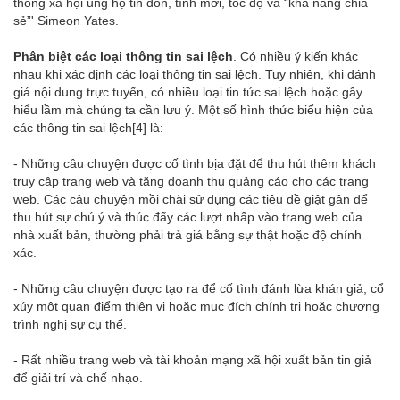
thông xã hội ủng hộ tin đồn, tính mới, tốc độ và “khả năng chia
sẻ”' Simeon Yates.
Phân biệt các loại thông tin sai lệch
. Có nhiều ý kiến khác
nhau khi xác định các loại thông tin sai lệch. Tuy nhiên, khi đánh
giá nội dung trực tuyến, có nhiều loại tin tức sai lệch hoặc gây
hiểu lầm mà chúng ta cần lưu ý. Một số hình thức biểu hiện của
các thông tin sai lệch
[4]
là:
- Những câu chuyện được cố tình bịa đặt để thu hút thêm khách
truy cập trang web và tăng doanh thu quảng cáo cho các trang
web. Các câu chuyện mồi chài sử dụng các tiêu đề giật gân để
thu hút sự chú ý và thúc đẩy các lượt nhấp vào trang web của
nhà xuất bản, thường phải trả giá bằng sự thật hoặc độ chính
xác.
- Những câu chuyện được tạo ra để cố tình đánh lừa khán giả, cổ
xúy một quan điểm thiên vị hoặc mục đích chính trị hoặc chương
trình nghị sự cụ thể.
- Rất nhiều trang web và tài khoản mạng xã hội xuất bản tin giả
để giải trí và chế nhạo.