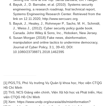
Bayuk, J., D. Barnabe, et al. (2010). Systems security
engineering, a research roadmap, fnal technical report,
Systems Engineering Research Center. Retrieved from the
link on 12.11.2020, http://www.sercuarc.org.
Bayuk, J., Healey, J., Rohmeyer P., Sachs, M. H., Schmidt,
J., Weiss J., (2012). Cyber security policy guide book.
Canada. John Wiley & Sons, Inc., Hoboken, New Jersey.
Susan Morgan (2018) Fake news, disinformation,
manipulation and online tactics to undermine democracy,
Journal of Cyber Policy, 3:1, 39-43, DOI:
10.1080/23738871.2018.1462395
[1]
PGS,TS, Phó Vụ trưởng Vụ Quản lý khoa học, Học viện CTQG
Hồ Chí Minh
[2]
ThS, NCS Giảng viên chính, Viện Xã hội học và Phát triển, Học
viện CTQG Hồ Chí Minh
[3]
Xem: https://www.undp.org/eurasia/dis/misinformation?