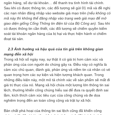
ngân hàng, số dư tài khoản… để thanh tra tình hình tài chính.
Sau khi có được thông tin, các đối tượng sẽ gửi 01 mã và đề nghị
các nạn nhân đăng nhập vào website giả mạo trên
(nếu không có
mã này thì không thể đăng nhập vào trang web giả mạo để mở
giao diện giống Cổng Thông tin điện tử của Bộ Công an).
Sau khi
có được thông tin cần thiết, các đối tượng sẽ chiếm quyền kiểm
soát tài khoản ngân hàng của bị hại và thực hiện hành vi chiếm
đoạt tài sản.
2.3 Ảnh hưởng và hậu quả của tin giả trên không gian
mạng đến xã hội
Trong xã hội số ngày nay, sự thật ít có giá trị hơn cảm xúc và
phản ứng của con người do chúng gây ra. Điều này có nghĩa là
cảm xúc chủ quan, đánh giá, phản ứng và niềm tin cá nhân có vẻ
quan trọng hơn các sự kiện và hiện tượng khách quan. Trong
những điều kiện này, một mô tả chính xác về sản phẩm sẽ mất đi
giá trị thực của nó. Mạng xã hội chứa một lượng lớn thông tin sai
lệch, thường khiến công chúng hiểu sai để đưa ra quyết định sai
lầm, kích thích cảm xúc tiêu cực của công chúng và đe dọa
nghiêm trọng đến an toàn công cộng và trật tự xã hội.
Bản chất phá hoại của thông tin sai lệch cũng đã khiến công