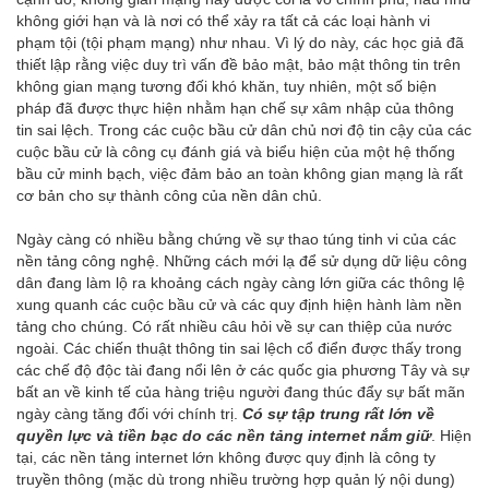
không giới hạn và là nơi có thể xảy ra tất cả các loại hành vi
phạm tội (tội phạm mạng) như nhau. Vì lý do này, các học giả đã
thiết lập rằng việc duy trì vấn đề bảo mật, bảo mật thông tin trên
không gian mạng tương đối khó khăn, tuy nhiên, một số biện
pháp đã được thực hiện nhằm hạn chế sự xâm nhập của thông
tin sai lệch. Trong các cuộc bầu cử dân chủ nơi độ tin cậy của các
cuộc bầu cử là công cụ đánh giá và biểu hiện của một hệ thống
bầu cử minh bạch, việc đảm bảo an toàn không gian mạng là rất
cơ bản cho sự thành công của nền dân chủ.
Ngày càng có nhiều bằng chứng về sự thao túng tinh vi của các
nền tảng công nghệ. Những cách mới lạ để sử dụng dữ liệu công
dân đang làm lộ ra khoảng cách ngày càng lớn giữa các thông lệ
xung quanh các cuộc bầu cử và các quy định hiện hành làm nền
tảng cho chúng. Có rất nhiều câu hỏi về sự can thiệp của nước
ngoài. Các chiến thuật thông tin sai lệch cổ điển được thấy trong
các chế độ độc tài đang nổi lên ở các quốc gia phương Tây và sự
bất an về kinh tế của hàng triệu người đang thúc đẩy sự bất mãn
ngày càng tăng đối với chính trị.
Có sự tập trung rất lớn về
quyền lực và tiền bạc do các nền tảng internet nắm giữ
. Hiện
tại, các nền tảng internet lớn không được quy định là công ty
truyền thông (mặc dù trong nhiều trường hợp quản lý nội dung)