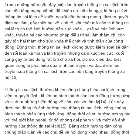
Trong những năm gần đây, việc lan truyền thông tin sai lệch trên
các nền tảng mạng xã hội đã khiến dư luận lo ngại, không chỉ vì
thông tin sai lệch dễ khiến người dân hoang mang, đưa ra quyết
định sai lầm, gây thiệt hại về kinh tế, vật chất mà còn vì thông tin
sai lệch có thể ảnh hưởng đến sức khỏe. , y tế và các lĩnh vực
khác, truyền bá các phương pháp điều trị sai lầm thậm chí còn
gây tổn hại thêm cho sức khỏe thể chất và tinh thần của cộng
đồng. Đồng thời, thông tin sai lệch không được kiểm soát sẽ dẫn
đến rối loạn xã hội và lan truyền những cảm xúc tiêu cực, cuối
cùng gây ra tác động rất lớn cho xã hội. Do đó, điều đặc biệt
quan trọng là phải hiểu quá trình lan truyền và đặc điểm lan
truyền của thông tin sai lệch trên các nền tảng truyền thông xã
hội
[13]
.
Thông tin sai lệch thường khiến công chúng hiểu sai lệch trong
việc ra quyết định, khiến họ hình thành các hành động tương ứng
và sinh ra những biến động về cảm xúc và tâm lý
[14]
. Lúc này,
dưới tác động và ảnh hưởng của thông tin sai lệch, công chúng
hình thành phản ứng thích ứng, đồng thời có xu hướng tương tác
với thế giới bên ngoài, từ đó phóng đại phạm vi và mức độ ảnh
hưởng của thông tin sai lệch
[15]
. Bằng cách hướng dẫn công
chúng thảo luận về các chủ đề và nội dung khác nhau, đồng thời