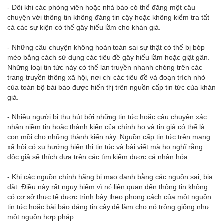
- Đôi khi các phóng viên hoặc nhà báo có thể đăng một câu
chuyện với thông tin không đáng tin cậy hoặc không kiểm tra tất
cả các sự kiện có thể gây hiểu lầm cho khán giả.
- Những câu chuyện không hoàn toàn sai sự thật có thể bị bóp
méo bằng cách sử dụng các tiêu đề gây hiểu lầm hoặc giật gân.
Những loại tin tức này có thể lan truyền nhanh chóng trên các
trang truyền thông xã hội, nơi chỉ các tiêu đề và đoạn trích nhỏ
của toàn bộ bài báo được hiển thị trên nguồn cấp tin tức của khán
giả.
- Nhiều người bị thu hút bởi những tin tức hoặc câu chuyện xác
nhận niềm tin hoặc thành kiến của chính họ và tin giả có thể là
con mồi cho những thành kiến này. Nguồn cấp tin tức trên mạng
xã hội có xu hướng hiển thị tin tức và bài viết mà họ nghĩ rằng
độc giả sẽ thích dựa trên các tìm kiếm được cá nhân hóa.
- Khi các nguồn chính hãng bị mạo danh bằng các nguồn sai, bịa
đặt. Điều này rất nguy hiểm vì nó liên quan đến thông tin không
có cơ sở thực tế được trình bày theo phong cách của một nguồn
tin tức hoặc bài báo đáng tin cậy để làm cho nó trông giống như
một nguồn hợp pháp.