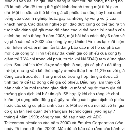
Mặc dù vấn đề "tin giả" hiện đang là một chủ đề nóng, nhưng nó
đã là một vấn đề trong thế giới kinh doanh trong một thời gian
dài. Một tin xấu có thể khiến giá cổ phiếu lao dốc, hủy hoại danh
tiếng của doanh nghiệp hoặc gây ra những kỳ vọng vô lý của
khách hàng. Các doanh nghiệp phi đạo đức cũng có thể tạo ra tin
tức hoặc đánh giá giả mạo để nâng cao vị thế hoặc lợi nhuận của
chính họ. Vào tháng 9 năm 2008, một bài báo cách đây 6 năm về
vụ phá sản năm 2002 của công ty mẹ United Airlines lại xuất hiện
trên Internet và bị nhầm lẫn là đang báo cáo một hồ sơ phá sản
mới của công ty. Tình tiết này đã khiến giá cổ phiếu của công ty
giảm tới 76% chỉ trong vài phút, trước khi NASDAQ tạm dừng giao
dịch. Sau khi “tin tức” được xác định là sai, giá cổ phiếu đã tăng
trở lại, nhưng vẫn kết thúc ngày ở mức thấp hơn 11,2% so với giá
đóng cửa trước đó. Trong một số trường hợp, tin giả được cố
tình tạo ra để tác động đến giá cổ phiếu. Điều này làm thay đổi
bản chất của môi trường giao dịch, vì một số người tham gia thị
trường giao dịch khi biết tin giả. Sẽ hợp lý khi cho rằng kẻ chơi
khăm lợi dụng biến động giá gây ra bằng cách giao dịch cổ phiếu
hoặc các công cụ phái sinh của nó. Một số ví dụ nổi bật về tin giả
do gian lận liên quan đến Pairgain Technologies (vào ngày 7
tháng 4 năm 1999; công ty sau đó sáp nhập với ADC
Telecommunications vào năm 2000) và Emulex Corporation (vào
ngày 25 tháng 8 năm 2000). Mặc dù có báo cáo rằng các hành vi