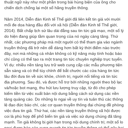
thuật ngữ này như một phần trong bài hùng biện của ông cho
chiến dịch chống lại một số hãng truyền thông.
Năm 2014, Diễn đàn Kinh tế Thế giới đã liên kết tin giả với mười
mối đe dọa hàng đầu đối với xã hội (Diễn đàn Kinh tế Thế giới,
2014). Bất chấp lịch sử lâu dài đằng sau tin tức giả mạo, một số lý
do hiện đang giúp tầm quan trọng của nó ngày càng tăng. Thứ
nhất, các phương pháp mà một người có thể tham gia vào ngành
truyền thông đã trở nên dễ dàng hơn bất kỳ thời điểm nào trước
đây, nơi mà những cá nhân không có kỹ năng máy tính hoặc báo
chí cũng có thể tạo ra một trang tin tức chuyên nghiệp trực tuyến.
Ví dụ: nhiều nền tảng lưu trữ web cung cấp các mẫu phương tiện
sẵn sàng và có thể tùy chỉnh để bắt chước các cửa hàng tin tức
lâu đời đưa tin về sức khỏe, chính trị, người nổi tiếng và tin tức
địa phương. Sau đó, và được hỗ trợ bởi những người theo bộ lạc
và/hoặc bot mạng, thu hút lưu lượng truy cập, từ đó cho phép
kiếm tiền từ việc xuất bản nội dung bằng cách sử dụng các nền
tảng quảng cáo. Do những lo ngại về uy tín và tuân thủ các thông
lệ đạo đức báo chí, các cơ quan truyền thông đại chúng đề phòng
việc đưa tin giả. Thứ hai, các nền tảng truyền thông xã hội được
coi là phù hợp để phổ biến tin giả và việc sử dụng chúng đã tăng
mạnh. Tin giả không bị giới hạn trong nội dung chính trị; một số lo
ngại được báo cáo xung quanh tin tức truyền thông có thể gây hại