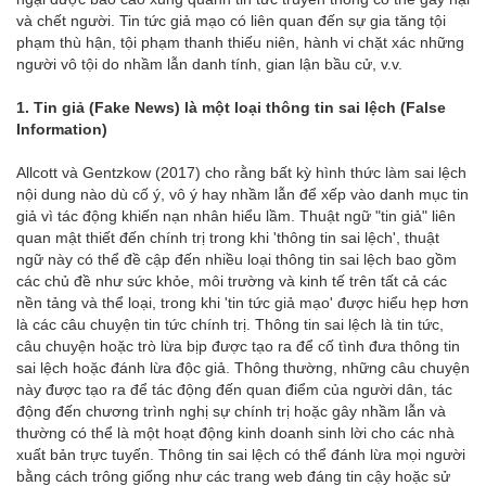
và chết người. Tin tức giả mạo có liên quan đến sự gia tăng tội
phạm thù hận, tội phạm thanh thiếu niên, hành vi chặt xác những
người vô tội do nhầm lẫn danh tính, gian lận bầu cử, v.v.
1. Tin giả (Fake News) là một loại thông tin sai lệch (False
Information)
Allcott và Gentzkow (2017) cho rằng bất kỳ hình thức làm sai lệch
nội dung nào dù cố ý, vô ý hay nhầm lẫn để xếp vào danh mục tin
giả vì tác động khiến nạn nhân hiểu lầm. Thuật ngữ "tin giả" liên
quan mật thiết đến chính trị trong khi 'thông tin sai lệch', thuật
ngữ này có thể đề cập đến nhiều loại thông tin sai lệch bao gồm
các chủ đề như sức khỏe, môi trường và kinh tế trên tất cả các
nền tảng và thể loại, trong khi 'tin tức giả mạo' được hiểu hẹp hơn
là các câu chuyện tin tức chính trị. Thông tin sai lệch là tin tức,
câu chuyện hoặc trò lừa bịp được tạo ra để cố tình đưa thông tin
sai lệch hoặc đánh lừa độc giả. Thông thường, những câu chuyện
này được tạo ra để tác động đến quan điểm của người dân, tác
động đến chương trình nghị sự chính trị hoặc gây nhầm lẫn và
thường có thể là một hoạt động kinh doanh sinh lời cho các nhà
xuất bản trực tuyến. Thông tin sai lệch có thể đánh lừa mọi người
bằng cách trông giống như các trang web đáng tin cậy hoặc sử