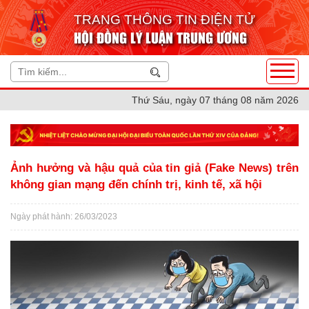
TRANG THÔNG TIN ĐIỆN TỬ
HỘI ĐỒNG LÝ LUẬN TRUNG ƯƠNG
Thứ Sáu, ngày 07 tháng 08 năm 2026
Ảnh hưởng và hậu quả của tin giả (Fake News) trên
không gian mạng đến chính trị, kinh tế, xã hội
Ngày phát hành: 26/03/2023