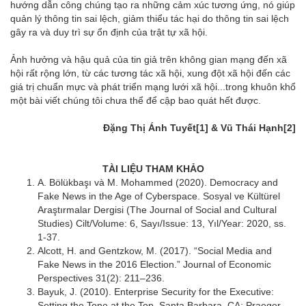
hướng dẫn công chúng tạo ra những cảm xúc tương ứng, nó giúp
quản lý thông tin sai lệch, giảm thiểu tác hại do thông tin sai lệch
gây ra và duy trì sự ổn định của trật tự xã hội.
Ảnh hưởng và hậu quả của tin giả trên không gian mạng đến xã
hội rất rộng lớn, từ các tương tác xã hội, xung đột xã hội đến các
giá trị chuẩn mực và phát triển mạng lưới xã hội...trong khuôn khổ
một bài viết chúng tôi chưa thể để cập bao quát hết được.
Đặng Thị Ánh Tuyết
[1]
& Vũ Thái Hạnh
[2]
TÀI LIỆU THAM KHẢO
A. Bölükbaşı và M. Mohammed (2020). Democracy and
Fake News in the Age of Cyberspace. Sosyal ve Kültürel
Araştırmalar Dergisi (The Journal of Social and Cultural
Studies) Cilt/Volume: 6, Sayı/Issue: 13, Yıl/Year: 2020, ss.
1-37.
Alcott, H. and Gentzkow, M. (2017). “Social Media and
Fake News in the 2016 Election.” Journal of Economic
Perspectives 31(2): 211–236.
Bayuk, J. (2010). Enterprise Security for the Executive:
Setting the Tone at the Top. Santa Barbara, CA: Praeger.