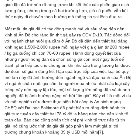
gian lận đã trở nên rõ ràng trước khi kết thúc các phiên giao dịch
tương ứng, nhưng trong cả hai trường hợp, giá cổ phiếu vẫn kết
thúc ngày di chuyển theo hướng mà thông tin sai lệch đưa ra.
Một mẩu tin giả đã có tác động mạnh mẽ và sâu rộng đến nền
kinh tế Ấn Độ cho rằng ăn thịt gà gây ra COVID-19. Tác động đối
với ngành chăn nuôi gia cầm ở Ấn Độ đã dẫn đến thiệt hại đáng
kinh ngạc 1.500-2.000 rupee mỗi ngày với giá giảm từ 200 rupee
/ kg gà xuống chỉ còn 70-60 rupee. Hành động quyết liệt của
những người nông dân đã chôn sống gà con một ngày tuổi để
tránh phải tiếp tục cho chúng ăn khi nhu cầu trong tương lai được
dự đoán sẽ giảm đáng kể. Hậu quả trực tiếp của việc loại bỏ quy
mô lớn này đã ảnh hưởng đến ngành ngô và đậu nành của Ấn Độ
vì ngành chăn nuôi gia cầm là người mua nhiều nhất các loại cây
trồng này nên ngay lập tức, một số lượng lớn nông dân và doanh
nghiệp đã bị ảnh hưởng nặng nề bởi “tin giả”. Đây chỉ là một ví dụ
và một nghiên cứu được thực hiện bởi công ty An ninh mạng
CHEQ với Đại học Baltimore đã phát hiện ra rằng dịch bệnh tin
giả trực tuyến gây thiệt hại 78 tỷ đô la hàng năm cho nền kinh tế
toàn cầu. Báo cáo cũng phân tích chi phí kinh tế trực tiếp từ tin
giả, nó cũng ước tính tin giả đã góp phần làm mất giá trị thị
trường chứng khoán khoảng 39 tỷ USD mỗi năm
[7]
.