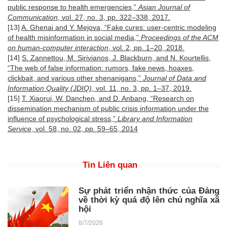
public response to health emergencies,”
Asian Journal of
Communication
, vol. 27, no. 3, pp. 322–338, 2017.
[13]
A. Ghenai and Y. Mejova, “Fake cures: user-centric modeling
of health misinformation in social media,”
Proceedings of the ACM
on human-computer interaction
, vol. 2, pp. 1–20, 2018.
[14]
S. Zannettou, M. Sirivianos, J. Blackburn, and N. Kourtellis,
“The web of false information: rumors, fake news, hoaxes,
clickbait, and various other shenanigans,”
Journal of Data and
Information Quality (JDIQ)
, vol. 11, no. 3, pp. 1–37, 2019.
[15]
T. Xiaorui, W. Danchen, and D. Anbang, “Research on
dissemination mechanism of public crisis information under the
influence of psychological stress,”
Library and Information
Service
, vol. 58, no. 02, pp. 59–65, 2014
Tin Liên quan
Sự phát triển nhận thức của Đảng
về thời kỳ quá độ lên chủ nghĩa xã
hội
8/7/2026