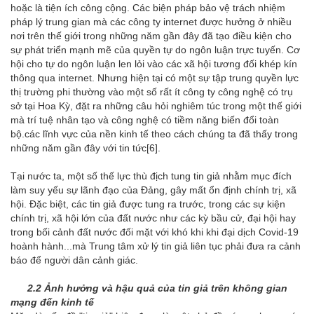
hoặc là tiện ích công cộng. Các biện pháp bảo vệ trách nhiệm
pháp lý trung gian mà các công ty internet được hưởng ở nhiều
nơi trên thế giới trong những năm gần đây đã tạo điều kiện cho
sự phát triển mạnh mẽ của quyền tự do ngôn luận trực tuyến. Cơ
hội cho tự do ngôn luận len lỏi vào các xã hội tương đối khép kín
thông qua internet. Nhưng hiện tại có một sự tập trung quyền lực
thị trường phi thường vào một số rất ít công ty công nghệ có trụ
sở tại Hoa Kỳ, đặt ra những câu hỏi nghiêm túc trong một thế giới
mà trí tuệ nhân tạo và công nghệ có tiềm năng biến đổi toàn
bộ.các lĩnh vực của nền kinh tế theo cách chúng ta đã thấy trong
những năm gần đây với tin tức
[6]
.
Tại nước ta, một số thế lực thù địch tung tin giả nhằm mục đích
làm suy yếu sự lãnh đạo của Đảng, gây mất ổn định chính trị, xã
hội. Đặc biệt, các tin giả được tung ra trước, trong các sự kiện
chính trị, xã hội lớn của đất nước như các kỳ bầu cử, đại hội hay
trong bối cảnh đất nước đối mặt với khó khi khi đại dịch Covid-19
hoành hành...mà Trung tâm xử lý tin giả liên tục phải đưa ra cảnh
báo để người dân cảnh giác.
2.2 Ảnh hưởng và hậu quả của tin giả trên không gian
mạng đến kinh tế