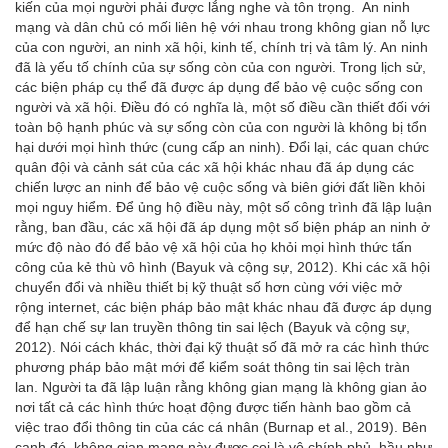
kiến của mọi người phải được lắng nghe và tôn trọng. An ninh
mạng và dân chủ có mối liên hệ với nhau trong không gian nỗ lực
của con người, an ninh xã hội, kinh tế, chính trị và tâm lý. An ninh
đã là yếu tố chính của sự sống còn của con người. Trong lịch sử,
các biện pháp cụ thể đã được áp dụng để bảo vệ cuộc sống con
người và xã hội. Điều đó có nghĩa là, một số điều cần thiết đối với
toàn bộ hạnh phúc và sự sống còn của con người là không bị tổn
hại dưới mọi hình thức (cung cấp an ninh). Đổi lại, các quan chức
quân đội và cảnh sát của các xã hội khác nhau đã áp dụng các
chiến lược an ninh để bảo vệ cuộc sống và biên giới đất liền khỏi
mọi nguy hiểm. Để ủng hộ điều này, một số công trình đã lập luận
rằng, ban đầu, các xã hội đã áp dụng một số biện pháp an ninh ở
mức độ nào đó để bảo vệ xã hội của họ khỏi mọi hình thức tấn
công của kẻ thù vô hình (Bayuk và cộng sự, 2012). Khi các xã hội
chuyển đổi và nhiều thiết bị kỹ thuật số hơn cùng với việc mở
rộng internet, các biện pháp bảo mật khác nhau đã được áp dụng
để hạn chế sự lan truyền thông tin sai lệch (Bayuk và cộng sự,
2012). Nói cách khác, thời đại kỹ thuật số đã mở ra các hình thức
phương pháp bảo mật mới để kiểm soát thông tin sai lệch tràn
lan. Người ta đã lập luận rằng không gian mạng là không gian ảo
nơi tất cả các hình thức hoạt động được tiến hành bao gồm cả
việc trao đổi thông tin của các cá nhân (Burnap et al., 2019). Bên
cạnh đó, không gian mạng này được coi là vô chính phủ, hầu như