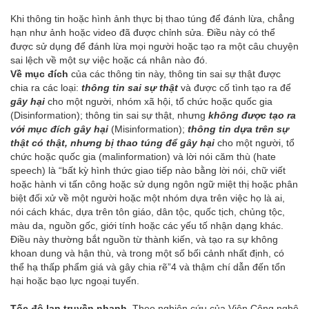
Khi thông tin hoặc hình ảnh thực bị thao túng để đánh lừa, chẳng
hạn như ảnh hoặc video đã được chỉnh sửa. Điều này có thể
được sử dụng để đánh lừa mọi người hoặc tạo ra một câu chuyện
sai lệch về một sự việc hoặc cá nhân nào đó.
Về mục đích
của các thông tin này, thông tin sai sự thật được
chia ra các loại:
thông tin sai sự thật
và được cố tình tạo ra để
gây hại
cho một người, nhóm xã hội, tổ chức hoặc quốc gia
(Disinformation); thông tin sai sự thật, nhưng
không được tạo ra
với mục đích gây hại
(Misinformation);
thông tin dựa trên sự
thật có thật, nhưng bị thao túng để gây hại
cho một người, tổ
chức hoặc quốc gia (malinformation) và lời nói căm thù (hate
speech) là “bất kỳ hình thức giao tiếp nào bằng lời nói, chữ viết
hoặc hành vi tấn công hoặc sử dụng ngôn ngữ miệt thị hoặc phân
biệt đối xử về một người hoặc một nhóm dựa trên việc họ là ai,
nói cách khác, dựa trên tôn giáo, dân tộc, quốc tịch, chủng tộc,
màu da, nguồn gốc, giới tính hoặc các yếu tố nhận dạng khác.
Điều này thường bắt nguồn từ thành kiến, và tạo ra sự không
khoan dung và hận thù, và trong một số bối cảnh nhất định, có
thể hạ thấp phẩm giá và gây chia rẽ”4 và thậm chí dẫn đến tổn
hại hoặc bạo lực ngoại tuyến.
Tốc độ lan truyền nhanh
. Theo nghiên cứu của Viện Công nghệ