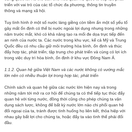
triển với vai trò của các tổ chức đa phương, thông tin truyền
thông và mạng xã hội.
Tuy tình hình ở một số nước láng giềng còn tiềm ẩn một số yếu tố
gây mất ổn định có thể bị nước ngoài lợi dụng nhưng trong những
năm trước mắt, khó có khả năng tạo ra mối đe dọa trực tiếp đến
an ninh của nước ta. Các nước trong khu vực, kể cả Mỹ và Trung
Quốc đều có nhu cầu giữ môi trường hòa bình, ổn định và thúc
đẩy hợp tác, phát triển; tập trung cho phát triển và cùng có lợi ích
trong việc duy trì hòa bình, ổn định ở khu vực Đông Nam Á.
1
.1
.2. Quan hệ giữa Việt Nam và các nước không có vướng mắc
lớn nên có nhiều thuận lợi trong hợp tác, phát triển
Chính sách và quan hệ giữa các nước lớn hiện nay và trong
những năm tới mở ra cơ hội để chúng ta có thể tiếp tục thúc đẩy
quan hệ với từng nước, đồng thời cũng cho phép chúng ta vận
dụng sách lược, không để bất kỳ nước lớn nào chi phối quan hệ
đối ngoại của ta, tránh được tình huống họ liên kết, thỏa hiệp với
nhau gây bất lợi cho chúng ta, hoặc đẩy ta vào tình thế phải đối
đầu.