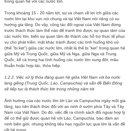
trong quan hệ với các nước lớn.
Trong khoảng 15 - 20 năm tới, sự va chạm về lợi ích giữa các
nước lớn tại khu vực nói chung và tại Việt Nam nói riêng có xu
hướng gia tăng. Do vậy, công tác đối ngoại của Việt Nam đứng
trước thách thức làm thể nào để tranh thủ được sự quan tâm của
các nước lớn, biến sự quan tâm đó thành các hỗ trợ thực tế phục
vụ cho phát triền; mặt khác tránh được các tình huống khó xử
(thế “bị kẹt”) giữa các nước lớn, nhất là thế bị “kẹt” trong quan hệ
giữa Mỹ và Trung Quốc, giữa Mỹ và Nga, giữa Nga và Trung
Quốc, kể cả trong hai tình huống các nước lớn xung đột, mâu
thuẫn hoặc hợp tác, thỏa hiệp.
1.2.2. Việc xử lý thỏa đáng quan hệ giữa Việt Nam với ba nước
láng giềng (Trung Quốc, Lào, Campuchia) và vấn đề Biển Đông
sẽ tiếp tục là thách thức lớn trong những năm tới
Ảnh hưởng của các nước lớn tới Lào và Campuchia ngày một gia
tăng, tạo nên thách thức đối với an ninh ở sườn phía Tây và Tây
Nam của Việt Nam. Do đó, việc đề ra chính sách đối ngoại hợp lý
để có thể giữ được quan hệ với Lào, Campuchia, bảo đảm an
ninh biên giới, nhưng không tiêu hao nguồn lực quá lớn là vấn đề
rất hệ trọng.