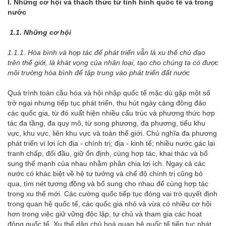
I. Những cơ hội và thách thức từ tình hình quốc tế và trong
nước
1.1. Những cơ hội
1.1.1. Hòa bình và hợp tác để phát triển vẫn là xu thế chủ đạo
trên thể giới,
là khát vọng của nhân loại,
tạo cho chúng ta có được
môi trường hòa bình để tập trung vào phát triển đất nước
Quá trình toàn cầu hóa và hội nhập quốc tế mặc dù gặp một số
trở ngại nhưng tiếp tục phát triển, thu hút ngày càng đông đảo
các quốc gia, từ đó xuất hiện nhiều cấu trúc và phương thức hợp
tác đa tầng, đa quy mô, từ song phương, đa phương, tiểu khu
vực, khu vực, liên khu vực và toàn thế giới. Chủ nghĩa đa phương
phát triển vì lợi ích địa - chính trị; địa - kinh tế; nhiều nước gác lại
tranh chấp, đối đầu, giữ ổn định, cùng hợp tác, khai thác và bổ
sung thế mạnh của nhau nhằm phân chia lợi ích. Ngay cả các
nước có khác biệt về hệ tư tưởng và chế độ chính trị cũng bỏ
qua, tìm nét tương đồng và bổ sung cho nhau để cùng hợp tác
trong xu thế mới. Các cường quốc tiếp tục đóng vai trò quyết định
trong quan hệ quốc tế, các quốc gia nhỏ và vừa có nhiều cơ hội
hơn trong việc giữ vững độc lập, tự chủ và tham gia các hoạt
động quốc tế. Xu thế dân chủ hoá quan hệ quốc tế tiếp tục phát