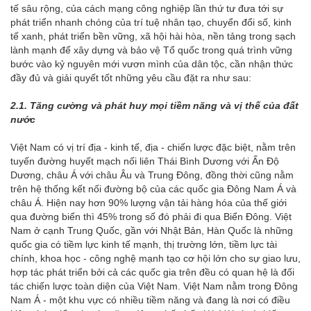
tế sâu rộng, của cách mạng công nghiệp lần thứ tư đưa tới sự
phát triển nhanh chóng của trí tuệ nhân tạo, chuyển đổi số, kinh
tế xanh, phát triển bền vững, xã hội hài hòa, nền tảng trong sạch
lành mạnh để xây dựng và bảo vệ Tổ quốc trong quá trình vững
bước vào kỷ nguyên mới vươn mình của dân tộc, cần nhận thức
đầy đủ và giải quyết tốt những yêu cầu đặt ra như sau:
2.1. Tăng
cường và phát huy mọi
tiềm năng và vị thế của đất
nước
Việt Nam có vị trí địa - kinh tế, địa - chiến lược đặc biệt, nằm trên
tuyến đường huyết mạch nối liên Thái Bình Dương với Ấn Độ
Dương, châu Á với châu Âu và Trung Đông, đồng thời cũng nằm
trên hệ thống kết nối đường bộ của các quốc gia Đông Nam Á và
châu Á. Hiện nay hơn 90% lượng vận tải hàng hóa của thế giới
qua đường biển thì 45% trong số đó phải đi qua Biển Đông. Việt
Nam ở cạnh Trung Quốc, gần với Nhật Bản, Hàn Quốc là những
quốc gia có tiềm lực kinh tế mạnh, thị trường lớn, tiềm lực tài
chính, khoa học - công nghệ mạnh tạo cơ hội lớn cho sự giao lưu,
hợp tác phát triển bởi cả các quốc gia trên đều có quan hệ là đối
tác chiến lược toàn diện của Việt Nam. Việt Nam nằm trong Đông
Nam Á - một khu vực có nhiều tiềm năng và đang là nơi có điều