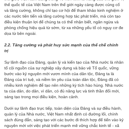
thế quốc tế của Việt Nam trên thế giới ngày càng được củng cố
và tăng cường, không chỉ tạo cơ hội để tham khảo kinh nghiệm ở
các nước tiên tiến và tăng cường hợp tác phát triển, mà còn tạo
điều kiện thuận lợi để chúng ta có thể nhận biết, ngăn ngừa và
phòng chống hiệu quả từ sớm, từ xa những yếu tố có nguy cơ đe
dọa từ bên ngoài.
2.2. Tăng
cường và phát huy
sức mạnh
của
thể chế chính
trị
Sự lãnh đạo của Đảng, quản lý và kiến tạo của Nhà nước là nhân
tố cội nguồn của sự nghiệp xây dựng và bảo vệ Tổ quốc, vững
bước vào kỷ nguyên mới vươn mình của dân tộc, Đảng ta là
Đảng của trí tuệ, và niềm tin yêu của toàn dân tộc, Đảng đã có
nhiều kinh nghiệm để tạo nên những kỳ tích hào hùng. Nhà nước
ta của dân, do dân, vì dân, có đủ năng lực và tinh thần đổi mới,
sáng tạo trong mọi điều kiện, hoàn cảnh.
Dưới sự lãnh đạo trực tiếp, toàn diện của Đảng và sự điều hành,
quản lý của Nhà nước, Việt Nam nhất định có đường lối, chính
sách đúng đắn, sáng tạo với các bước đi thích hợp để tiến vào kỷ
nguyên mới với việc phát triển mạnh mẽ vững chắc kinh tế - xã