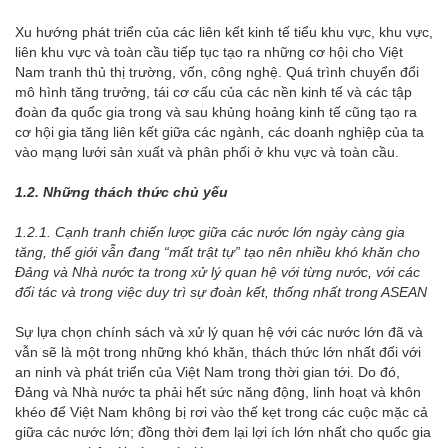
Xu hướng phát triển của các liên kết kinh tế tiểu khu vực, khu vực,
liên khu vực và toàn cầu tiếp tục tạo ra những cơ hội cho Việt
Nam tranh thủ thị trường, vốn, công nghệ. Quá trình chuyển đổi
mô hình tăng trưởng, tái cơ cấu của các nền kinh tế và các tập
đoàn đa quốc gia trong và sau khủng hoảng kinh tế cũng tạo ra
cơ hội gia tăng liên kết giữa các ngành, các doanh nghiệp của ta
vào mạng lưới sản xuất và phân phối ở khu vực và toàn cầu.
1.2. Những thách thức chủ yếu
1.2.1. Cạnh tranh chiến
lược
giữa các nước lớn
ngày càng gia
tăng, thế giới vẫn đang “mất trật tự”
tạo nên nhiều khó khăn cho
Đảng và Nhà nước ta trong xử lý quan hệ với từng nước, với các
đối tác và trong việc duy trì sự đoàn kết, thống nhất trong ASEAN
Sự lựa chọn chính sách và xử lý quan hệ với các nước lớn đã và
vẫn sẽ là một trong những khó khăn, thách thức lớn nhất đối với
an ninh và phát triển của Việt Nam trong thời gian tới. Do đó,
Đảng và Nhà nước ta phải hết sức năng động, linh hoạt và khôn
khéo để Việt Nam không bị rơi vào thế kẹt trong các cuộc mặc cả
giữa các nước lớn; đồng thời đem lại lợi ích lớn nhất cho quốc gia