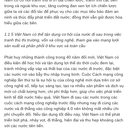
Nam có cơ hội tranh thủ vị trí địa chiến lược, tranh thủ các bên
trong và ngoài khu vực, tăng cường đan xen lợi ích chiến lược
giữa ta và các đối tác để phục vụ cho các mục tiêu bảo đảm an
ninh và thúc đẩy phát triển đất nước; đồng thời vẫn giữ được hòa
hiếu giữa các bên.
1.1.5 Việt Nam có
thể tận dụng
cơ hội
của nước đi sau trong việc
tranh thủ thị trường, vốn và công nghệ, tham gia vào mạng lưới
sản xuất và phân phối ở khu vực và toàn cầu
Phát huy những thành công trong 40 năm đổi mới, Việt Nam có
điều kiện để học hỏi và tận dụng lợi thế do thời cuộc đem lại,
tránh những vấp váp và thất bại của các nước đi trước, đặc biệt
các nước rơi vào bẫy thu nhập trung bình. Cuộc Cách mạng công
nghiệp lần thứ tư là sự hội tụ của công nghệ mới dựa trên cơ sở
công nghệ số, tiếp tục sáng tạo, tạo ra nhiều sản phẩm và dịch vụ
mới có chất lượng hơn, chi phí thấp hơn, giúp cho việc phát triển
kinh tế đất nước hiệu quả. Việt Nam đi sau các nước trong các
cuộc cách mạng công nghiệp trước đây nhưng nay đi cùng các
nước và đi thẳng vào công nghiệp 4.0 nên không mất nhiều chi
phí chuyển đổi. Nếu tận dụng tốt điều này, Việt Nam có thể phát
triển bứt phá, nhảy vọt, đi thẳng, hiện đại và thu hẹp khoảng cách
với các nước tiên tiến.