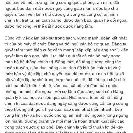
hội, bảo vệ môi trường; tăng cường quốc phòng, an ninh, đối
ngoại, bảo đảm đất nước ngày càng giàu mạnh; độc lập chủ
quyền, toàn vẹn lãnh thổ được giữ vững và củng cố; an ninh
chính trị, trật tự, an toàn xã hội được đảm bảo, quan hệ đối ngoại
được mở rộng, vị thế đất nước được nâng tầm.
Cùng với việc đảm bảo sự trong sạch, vững mạnh, đoàn kết nhất
trí của bộ máy tổ chức Đảng và đội ngũ cán bộ cơ quan, Đảng ta
quyết tâm thực hiện cuộc cách mạng “sắp xếp lại giang sơn”, kiên
quyết làm tinh gọn, hiệu lực, hiệu quả tất cả các bộ máy trong
toàn bộ hệ thống chính trị. Đồng thời, đã tăng cường công tác
tuyên truyền, giáo dục, nâng cao trình độ lý luận chính trị và ý
thức bảo vệ độc lập, chủ quyền của đất nước, an ninh trật tự xã
hội và độc lập tự chủ trong hợp tác quốc tế; đã kết hợp chặt chẽ
hài hòa phát triển kinh tế, văn hóa, xã hội với đảm bảo quốc
phòng, an ninh, đối ngoại. Với sự lãnh đạo sáng suốt của Đảng,
quản lý khoa học và hiệu quả của Nhà nước, toàn bộ hệ thống
chính trị của đất nước đang ngày càng được củng cố, tăng cường
theo hướng tinh gọn, hiệu quả, bảo đảm phát triển nhanh, bền
vững kinh tế- xã hội, quốc phòng, an ninh, đối ngoại không ngừng
lớn mạnh, trưởng thành về mọi mặt và hoàn thành xuất sắc các
trọng trách được giao phó. Đây chính là yếu tố thuận lợi để xây