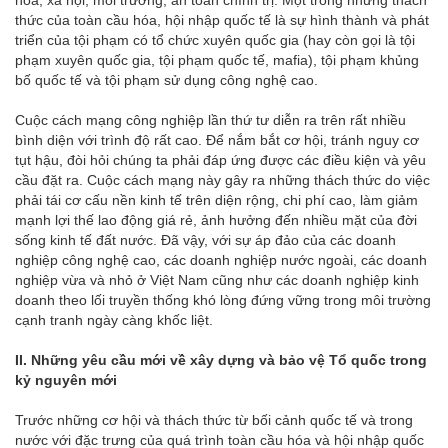
hóa, xã hội, môi trường, an toàn chính trị. Một trong những thách
thức của toàn cầu hóa, hội nhập quốc tế là sự hình thành và phát
triển của tội phạm có tổ chức xuyên quốc gia (hay còn gọi là tội
phạm xuyên quốc gia, tội phạm quốc tế, mafia), tội phạm khủng
bố quốc tế và tội phạm sử dụng công nghệ cao.
Cuộc cách mạng công nghiệp lần thứ tư diễn ra trên rất nhiều
bình diện với trình độ rất cao. Để nắm bắt cơ hội, tránh nguy cơ
tụt hậu, đòi hỏi chúng ta phải đáp ứng được các điều kiện và yêu
cầu đặt ra. Cuộc cách mạng này gây ra những thách thức do việc
phải tái cơ cấu nền kinh tế trên diện rộng, chi phí cao, làm giảm
mạnh lợi thế lao động giá rẻ, ảnh hưởng đến nhiều mặt của đời
sống kinh tế đất nước. Đã vậy, với sự áp đảo của các doanh
nghiệp công nghệ cao, các doanh nghiệp nước ngoài, các doanh
nghiệp vừa và nhỏ ở Việt Nam cũng như các doanh nghiệp kinh
doanh theo lối truyền thống khó lòng đứng vững trong môi trường
cạnh tranh ngày càng khốc liệt.
II. Những
yêu cầu mới về xây dựng và bảo vệ Tổ quốc trong
kỷ nguyên mới
Trước những cơ hội và thách thức từ bối cảnh quốc tế và trong
nước với đặc trưng của quá trình toàn cầu hóa và hội nhập quốc