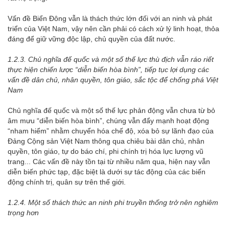
Vấn đề Biển Đông vẫn là thách thức lớn đối với an ninh và phát
triển của Việt Nam, vậy nên cần phải có cách xử lý linh hoạt, thỏa
đáng để giữ vững độc lập, chủ quyền của đất nước.
1.2.3. Chủ nghĩa đế quốc và một số thế lực thù địch vẫn ráo riết
thực hiện chiến lược “diễn biến hòa bình”, tiếp tục lợi dụng các
vấn đề dân chủ, nhân quyền, tôn giáo, sắc tộc để chống phá Việt
Nam
Chủ nghĩa đế quốc và một số thế lực phản động vẫn chưa từ bỏ
âm mưu “diễn biến hòa bình”, chúng vẫn đẩy mạnh hoạt động
“nham hiểm” nhằm chuyển hóa chế độ, xóa bỏ sự lãnh đạo của
Đảng Cộng sản Việt Nam thông qua chiêu bài dân chủ, nhân
quyền, tôn giáo, tự do báo chí, phi chính trị hóa lực lượng vũ
trang... Các vấn đề này tồn tại từ nhiều năm qua, hiện nay vẫn
diễn biến phức tạp, đặc biệt là dưới sự tác động của các biến
động chính trị, quân sự trên thế giới.
1.2.4. Một số thách thức an ninh phi truyền thống trở nên nghiêm
trọng hơn