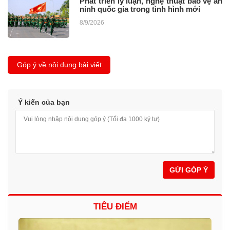
Phát triển lý luận, nghệ thuật bảo vệ an
ninh quốc gia trong tình hình mới
8/9/2026
Góp ý về nội dung bài viết
Ý kiến của bạn
GỬI GÓP Ý
TIÊU ĐIỂM