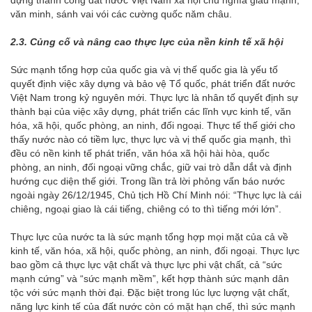
dựng thành công đất nước Việt Nam xã hội chủ nghĩa giàu mạnh,
văn minh, sánh vai vói các cường quốc năm châu.
2.3. Củng
cố và nâng cao
thực lực của nền kinh tế xã hội
Sức mạnh tổng hợp của quốc gia và vị thế quốc gia là yếu tố
quyết định việc xây dựng và bảo vệ Tổ quốc, phát triển đất nước
Việt Nam trong kỷ nguyên mới. Thực lực là nhân tố quyết định sự
thành bại của việc xây dựng, phát triển các lĩnh vực kinh tế, văn
hóa, xã hội, quốc phòng, an ninh, đối ngoại. Thực tế thế giới cho
thấy nước nào có tiềm lực, thực lực và vị thế quốc gia mạnh, thì
đều có nền kinh tế phát triển, văn hóa xã hội hài hòa, quốc
phòng, an ninh, đối ngoại vững chắc, giữ vai trò dẫn dắt và định
hướng cục diện thế giới. Trong lần trả lời phỏng vấn báo nước
ngoài ngày 26/12/1945, Chủ tịch Hồ Chí Minh nói: “Thực lực là cái
chiêng, ngoại giao là cái tiếng, chiêng có to thì tiếng mới lớn”.
Thực lực của nước ta là sức mạnh tổng hợp mọi mặt của cả về
kinh tế, văn hóa, xã hội, quốc phòng, an ninh, đối ngoại. Thực lực
bao gồm cả thực lực vật chất và thực lực phi vật chất, cả “sức
mạnh cứng” và “sức mạnh mềm”, kết hợp thành sức mạnh dân
tộc với sức mạnh thời đại. Đặc biệt trong lúc lực lượng vật chất,
năng lực kinh tế của đất nước còn có mặt hạn chế, thì sức mạnh