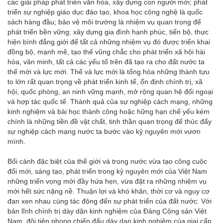
các giải pháp phát triển văn hóa, xây dựng con người mới; phát
triển sự nghiệp giáo dục đào tạo, khoa học công nghệ là quốc
sách hàng đầu; bảo vệ môi trường là nhiệm vụ quan trọng để
phát triển bền vững; xây dựng gia đình hạnh phúc, tiến bộ, thực
hiện bình đẳng giới để tất cả những nhiệm vụ đó được triển khai
đồng bộ, mạnh mẽ, tạo thế vũng chắc cho phát triển xã hội hài
hòa, văn minh, tất cả các yếu tố trên đã tạo ra cho đất nước ta
thế mới và lực mới. Thế và lực mới là tổng hòa những thành tựu
to lớn rất quan trọng về phát triển kinh tế, ổn định chính trị, xã
hội, quốc phòng, an ninh vững mạnh, mở rộng quan hệ đối ngoại
và hợp tác quốc tế. Thành quả của sự nghiệp cách mạng, những
kinh nghiệm và bài học thành công hoặc hững hạn chế yếu kém
chính là những tiền đề vật chất, tinh thần quan trọng để thúc đẩy
sự nghiệp cách mạng nước ta bước vào kỷ nguyên mới vươn
mình.
Bối cảnh đặc biệt của thế giới và trong nước vừa tạo công cuộc
đổi mới, sáng tạo, phát triển trong kỷ nguyên mới của Việt Nam
những triển vọng mới đầy hứa hẹn, vừa đặt ra những nhiệm vụ
mới hết sức nặng nề. Thuận lợi và khó khăn, thời cơ và nguy cơ
đan xen nhau cùng tác động đến sự phát triển của đất nước. Với
bản lĩnh chính trị dày dặn kinh nghiệm của Đảng Cộng sản Việt
Nam, đội tiên phong chiến đấu dày dạn kinh nghiệm của giai cấp