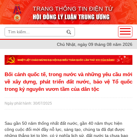
TRANG THÔNG TIN ĐIỆN TỬ
HỘI ĐỒNG LÝ LUẬN TRUNG ƯƠNG
Chủ Nhật, ngày 09 tháng 08 năm 2026
Bối cảnh quốc tế, trong nước và những yêu cầu mới
về xây dựng, phát triển đất nước, bảo vệ Tổ quốc
trong kỷ nguyên vươn tầm của dân tộc
Ngày phát hành: 30/07/2025
Sau gần 50 năm thống nhất đất nước, gần 40 năm thực hiện
công cuộc đổi mới đầy nỗ lực, sáng tạo, chúng ta đã đạt được
những thắng lợi to lớn, có ý nghĩa lịch sử, đất nước ta chưa bao