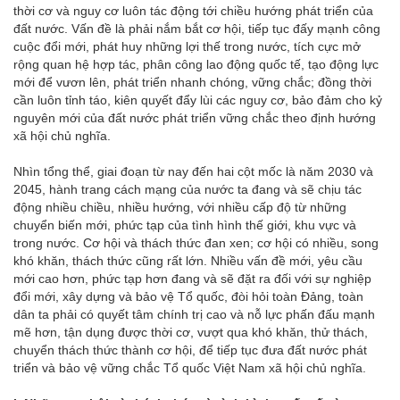
thời cơ và nguy cơ luôn tác động tới chiều hướng phát triển của
đất nước. Vấn đề là phải nắm bắt cơ hội, tiếp tục đấy mạnh công
cuộc đổi mới, phát huy những lợi thế trong nước, tích cực mở
rộng quan hệ hợp tác, phân công lao động quốc tế, tạo động lực
mới để vươn lên, phát triển nhanh chóng, vững chắc; đồng thời
cần luôn tỉnh táo, kiên quyết đẩy lùi các nguy cơ, bảo đảm cho kỷ
nguyên mới của đất nước phát triển vững chắc theo định hướng
xã hội chủ nghĩa.
Nhìn tổng thể, giai đoạn từ nay đến hai cột mốc là năm 2030 và
2045, hành trang cách mạng của nước ta đang và sẽ chịu tác
động nhiều chiều, nhiều hướng, với nhiều cấp độ từ những
chuyển biến mới, phức tạp của tình hình thế giới, khu vực và
trong nước. Cơ hội và thách thức đan xen; cơ hội có nhiều, song
khó khăn, thách thức cũng rất lớn. Nhiều vấn đề mới, yêu cầu
mới cao hơn, phức tạp hơn đang và sẽ đặt ra đối với sự nghiệp
đổi mới, xây dựng và bảo vệ Tổ quốc, đòi hỏi toàn Đảng, toàn
dân ta phải có quyết tâm chính trị cao và nỗ lực phấn đấu mạnh
mẽ hơn, tận dụng được thời cơ, vượt qua khó khăn, thử thách,
chuyển thách thức thành cơ hội, để tiếp tục đưa đất nước phát
triển và bảo vệ vững chắc Tổ quốc Việt Nam xã hội chủ nghĩa.