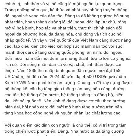
chính trị, tinh thần và vị thế cũng là một nguồn lực quan trọng.
Trong những năm qua, kế thừa và phát huy những truyền thống
đối ngoại vẻ vang của dân tộc, Đảng ta đã không ngừng bổ sung,
phát triển, hoàn thành đường lối đối ngoại độc lập, tự chủ, rộng
mở vì hoà bình, hợp tác và phát triển, thực thi chính sách đối
ngoại đa phương hoá, đa dạng hóa, chủ động và tích cực hội
nhập quốc tế. Vì vậy vị thế quốc tế của Việt Nam càng được nâng
cao, tạo điều kiện cho việc kết hợp sức mạnh dân tộc với sức
mạnh thời đại để tăng cường quốc phòng, an ninh, đối ngoại.
Bốn mươi năm đổi mới đem lại những thành tựu to lớn có ý nghĩa
lịch sử. Đời sống nhân dân cả về vật chất, tinh thần được cải
thiện. Năm 1985 thu nhập bình quân đầu người mới đạt 159
USD/năm; thì đến năm 2024 đã ước đạt 4.500 USD/người/năm.
Kinh tế Việt Nam phát triển ấn tượng. Chúng ta đã xây dựng được
hệ thống kết cấu hạ tầng giao thông sân bay, bến cảng, đường
cao tốc, hệ thống điện nước, hệ thống thông tin đồng bộ, hiện
đại, kết nối quốc tế. Nền kinh tế đang được cơ cấu theo hướng
hiện đại, hội nhập cao; đổi mới mô hình tăng trưởng trên nền
tảng khoa học công nghệ và nguồn nhân lực chất lượng cao.
Với quan điểm xác định con người là chủ thể, có vị trí trọng tâm
trong chiến lược phát triển, Đảng, Nhà nước ta đã tăng cường