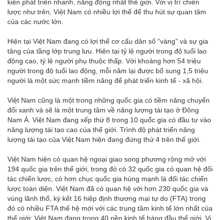
kiện phát triển nhanh, năng động nhất thế giới. Với vị trí chiến
lược như trên, Việt Nam có nhiều lợi thế để thu hút sự quan tâm
của các nước lớn.
Hiện tại Việt Nam đang có lợi thế cơ cấu dân số “vàng” và sự gia
tăng của tầng lớp trung lưu. Hiện tại tỷ lệ người trong độ tuổi lao
động cao, tỷ lệ người phụ thuộc thấp. Với khoảng hơn 54 triệu
người trong độ tuổi lao động, mỗi năm lại được bổ sung 1,5 triệu
người là một sức mạnh tiềm năng để phát triển kinh tế - xã hội.
Việt Nam cũng là một trong những quốc gia có tiềm năng chuyển
đổi xanh và sẽ là một trung tâm về năng lượng tái tạo ở Đông
Nam Á. Việt Nam đang xếp thứ 8 trong 10 quốc gia có đầu tư vào
năng lượng tái tạo cao của thế giới. Trình độ phát triển năng
lượng tái tạo của Việt Nam hiện đang đứng thứ 4 trên thế giới.
Việt Nam hiện có quan hệ ngoại giao song phương rộng mở với
194 quốc gia trên thế giới, trong đó có 32 quốc gia có quan hệ đối
tác chiến lược, có hơn chục quốc gia hùng mạnh là đối tác chiến
lược toàn diện. Việt Nam đã có quan hệ với hơn 230 quốc gia và
vùng lãnh thổ, ký kết 16 hiệp định thương mại tự do (FTA) trong
đó có nhiều FTA thế hệ mới với các trung tâm kinh tế lớn nhất của
thế giới; Việt Nam đang trong 40 nền kinh tế hàng đầu thế giới. Vị