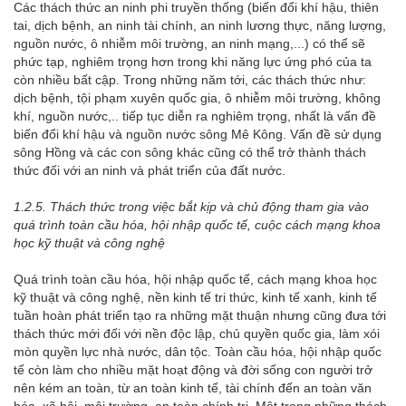
Các thách thức an ninh phi truyền thống (biến đổi khí hậu, thiên
tai, dịch bệnh, an ninh tài chính, an ninh lương thực, năng lượng,
nguồn nước, ô nhiễm môi trường, an ninh mạng,...) có thể sẽ
phức tạp, nghiêm trọng hơn trong khi năng lực ứng phó của ta
còn nhiều bất cập. Trong những năm tới, các thách thức như:
dịch bệnh, tội phạm xuyên quốc gia, ô nhiễm môi trường, không
khí, nguồn nước,.. tiếp tục diễn ra nghiêm trọng, nhất là vấn đề
biến đổi khí hậu và nguồn nước sông Mê Kông. Vấn đề sử dụng
sông Hồng và các con sông khác cũng có thể trở thành thách
thức đối với an ninh và phát triển của đất nước.
1
.2.5
.
Thách
thức trong việc bắt kịp và chủ động tham gia vào
quá trình toàn cầu hóa, hội nhập quốc tế, cuộc cách mạng khoa
học kỹ thuật và công nghệ
Quá trình toàn cầu hóa, hội nhập quốc tế, cách mạng khoa học
kỹ thuật và công nghệ, nền kinh tế tri thức, kinh tế xanh, kinh tế
tuần hoàn phát triển tạo ra những mặt thuận nhưng cũng đưa tới
thách thức mới đối với nền độc lập, chủ quyền quốc gia, làm xói
mòn quyền lực nhà nước, dân tộc. Toàn cầu hóa, hội nhập quốc
tế còn làm cho nhiều mặt hoạt động và đời sống con người trở
nên kém an toàn, từ an toàn kinh tế, tài chính đến an toàn văn