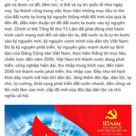
giờ có được cơ đồ, tiềm lực, vị thế và uy tín quốc tế như ngày
nay. Sự thành công trong việc thực hiện những mục tiêu to lớn
của đất nước ta trong kỷ nguyên thống nhất đổi mới vừa qua là
tiền đề, điều kiện thuận lợi để đất nước ta bước vào kỷ nguyên
mới. Chính vì thế Tổng Bí thư Tô Lâm đã phát động một hành
trình cách mạng mới đối với dân tộc ta, đất nước ta là tự tin bước
vào kỷ nguyên mới, kỷ nguyên vươn mình của dân tộc Việt Nam;
Đó là kỷ nguyên phát triển, kỷ nguyên giàu mạnh dưới sự lãnh
đạo của Đảng Cộng sản Việt Nam, thực hiện thắng lợi mục tiêu
chiến lược đến năm 2030, Việt Nam trở thành nước đang phát
triển, công nghiệp hiện đại, thu nhập trung bình cao; đến năm
2045 trở thành nước phát triển, thu nhập cao. Đây như lời hịch
khơi dậy mạnh mẽ hào khí dân tộc, tăng thêm độc lập, dân tộc, tự
chủ, tự cường, khát vọng phát triển đất nước nhanh, bền vững và
lên một tầm cao mới, cấp độ mới của độc lập dân tộc và chủ
nghĩa xã hội.