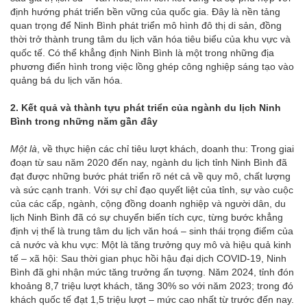
định hướng phát triển bền vững của quốc gia. Đây là nền tảng
quan trọng để Ninh Bình phát triển mô hình đô thị di sản, đồng
thời trở thành trung tâm du lịch văn hóa tiêu biểu của khu vực và
quốc tế. Có thể khẳng định Ninh Bình là một trong những địa
phương điển hình trong việc lồng ghép công nghiệp sáng tạo vào
quảng bá du lịch văn hóa.
2. Kết quả và thành tựu phát triển của ngành du lịch Ninh
Bình trong những năm gần đây
Một là
, về thực hiện các chỉ tiêu lượt khách, doanh thu: Trong giai
đoạn từ sau năm 2020 đến nay, ngành du lịch tỉnh Ninh Bình đã
đạt được những bước phát triển rõ nét cả về quy mô, chất lượng
và sức cạnh tranh. Với sự chỉ đạo quyết liệt của tỉnh, sự vào cuộc
của các cấp, ngành, cộng đồng doanh nghiệp và người dân, du
lịch Ninh Bình đã có sự chuyển biến tích cực, từng bước khẳng
định vị thế là trung tâm du lịch văn hoá – sinh thái trọng điểm của
cả nước và khu vực: Một là tăng trưởng quy mô và hiệu quả kinh
tế – xã hội: Sau thời gian phục hồi hậu đại dịch COVID-19, Ninh
Bình đã ghi nhận mức tăng trưởng ấn tượng. Năm 2024, tỉnh đón
khoảng 8,7 triệu lượt khách, tăng 30% so với năm 2023; trong đó
khách quốc tế đạt 1,5 triệu lượt – mức cao nhất từ trước đến nay.