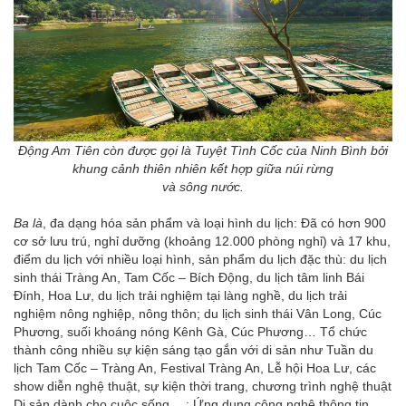
Động Am Tiên còn được gọi là Tuyệt Tình Cốc của Ninh Bình bởi
khung cảnh thiên nhiên kết hợp giữa núi rừng
và sông nước.
Ba là
, đa dạng hóa sản phẩm và loại hình du lịch: Đã có hơn 900
cơ sở lưu trú, nghỉ dưỡng (khoảng 12.000 phòng nghỉ) và 17 khu,
điểm du lịch với nhiều loại hình, sản phẩm du lịch đặc thù: du lịch
sinh thái Tràng An, Tam Cốc – Bích Động, du lịch tâm linh Bái
Đính, Hoa Lư, du lịch trải nghiệm tại làng nghề, du lịch trải
nghiệm nông nghiệp, nông thôn; du lịch sinh thái Vân Long, Cúc
Phương, suối khoáng nóng Kênh Gà, Cúc Phương… Tổ chức
thành công nhiều sự kiện sáng tạo gắn với di sản như Tuần du
lịch Tam Cốc – Tràng An, Festival Tràng An, Lễ hội Hoa Lư, các
show diễn nghệ thuật, sự kiện thời trang, chương trình nghệ thuật
Di sản dành cho cuộc sống….; Ứng dụng công nghệ thông tin,