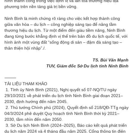
hình thành công trong việc định vị và lan tỏa thương hiệu địa
phương trên nền tảng giá trị bền vững.
Ninh Bình là minh chứng rõ ràng cho việc kết hợp thành công
giữa văn hóa – du lịch – công nghiệp sáng tạo để nâng tầm
thương hiệu du lịch. Từ một điểm đến giàu tiềm năng, Ninh Bình
đang từng bước khẳng định vị thế trên bản đồ du lịch quốc tế, với
hình ảnh một vùng đất “sống động di sản – đậm đà sáng tạo –
thân thiện hội nhập”./.
TS. Bùi Văn Mạnh
TUV, Giám đốc Sở Du lịch tỉnh Ninh Bình
⸻
TÀI LIỆU THAM KHẢO
1. Tỉnh ủy Ninh Bình (2021), Nghị quyết số 07-NQ/TU ngày
29/10/2021 về phát triển du lịch tỉnh Ninh Bình giai đoạn 2021–
2030, định hướng đến năm 2045.
2. Thủ tướng Chính phủ (2024), Quyết định số 218/QĐ-TTg ngày
04/3/2024 phê duyệt Quy hoạch tỉnh Ninh Bình thời kỳ 2021–
2030, tầm nhìn đến năm 2050.
3. Sở Du lịch Ninh Bình (2024–2025), Báo cáo kết quả phát triển
du lịch năm 2024 và 4 tháng đầu năm 2025, Cổng thông tin điện