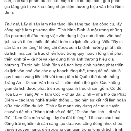
sản, các sản phẩm du lịch lưu niệm thiết kế độc bản, góp phần
gia tăng giá trị và khả năng nhận diện thương hiệu văn hóa Ninh
Bình.
Thứ hai
, Lấy di sản làm nền tảng, lấy sáng tạo làm công cụ, lấy
công nghệ làm phương tiện. Tỉnh Ninh Bình là một trong những
địa phương đi đầu trong việc vận dụng hiệu quả di sản văn hoá –
lịch sử và thiên nhiên để phát triển du lịch bền vững. Việc “lấy di
sản làm nền tảng” không chỉ được xem là định hướng phát triển
du lịch, mà còn là trục chiến lược trong quy hoạch tổng thể phát
triển kinh tế – xã hội và xây dựng hình ảnh thương hiệu địa
phương. Trước hết, Ninh Bình đã tích hợp định hướng phát triển
du lịch văn hoá vào các quy hoạch tổng thể, trong đó nổi bật là
quy hoạch vùng liên kết với trọng tâm là Quần thể danh thắng
Tràng An – Di sản Văn hoá và Thiên nhiên thế giới. Các không
gian du lịch được phát triển xung quanh trục di sản gồm: Cố đô
Hoa Lư – Tràng An – Tam Cốc – chùa Bái Đính – nhà thờ đá Phát
Diệm – các làng nghề truyền thống… tạo nên sự kết nối liên hoàn
giữa các điểm du lịch. Tỉnh đẩy mạnh xây dựng các tour tuyến
chuyên đề như “Hành trình về cố đô”, “Di sản tâm linh – di sản
đá”, “Tam Cốc mùa vàng – ký ức đất thiêng”. Tổ chức các hoạt
động trải nghiệm di sản sáng tạo dựa vào cộng đồng như: chèo
thuyền xuyên hang, diễn xướng dân gian trong lòng di tích, trình