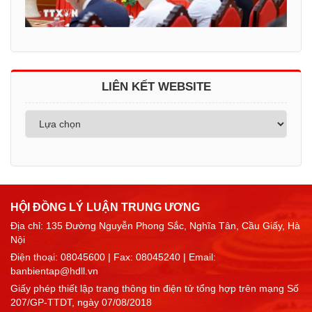
LIÊN KẾT WEBSITE
HỘI ĐỒNG LÝ LUẬN TRUNG ƯƠNG
Địa chỉ: 135 Đường Nguyễn Phong Sắc, Nghĩa Tân, Cầu Giấy, Hà
Nội
Điện thoại:
08045600
| Fax: 08045240 | Email:
banbientap@hdll.vn
Giấy phép thiết lập trang thông tin điện tử tổng hợp trên mạng Số
207/GP-TTDT, ngày 07/08/2018