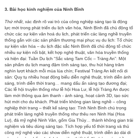
3. Bài học kinh nghiệm của Ninh Bình
Thứ nhất
, xác định rõ vai trò của công nghiệp sáng tạo là động
lực mới trong phát triển du lịch văn hóa, Ninh Bình đã chủ động tổ
chức các sự kiện văn hoá du lịch, phát triển các làng nghề truyền
thống gắn với các sản phẩm thương mại phục vụ du lịch: Tổ chức
sự kiện văn hóa – du lịch đặc sắc Ninh Bình đã chủ động tổ chức
nhiều sự kiện nổi bật, kết hợp nghệ thuật, văn hóa truyền thống
và hiện đại: Tuần Du lịch “Sắc vàng Tam Cốc – Tràng An”: Một
sản phẩm du lịch mang đậm tính sáng tạo, thu hút hàng trăm
nghìn lượt khách mỗi mùa lúa chín; Festival Tràng An kết nối di
sản: Quy tụ nhiều hoạt động biểu diễn nghệ thuật, trình diễn ánh
sáng, trình diễn thời trang… mang dấu ấn sáng tạo đương đại;
Các lễ hội truyền thống như lễ hội Hoa Lư, lễ hội Tràng An được
làm mới thông qua âm thanh - ánh sáng, hoạt cảnh 3D, tạo sức
hút mới cho du khách. Phát triển không gian làng nghề – công
nghiệp thời trang – thiết kế sáng tạo: Tỉnh Ninh Bình chú trọng
phát triển làng nghề truyền thống như thêu ren Ninh Hai (Hoa
Lư), đá mỹ nghệ Ninh Vân, gốm Gia Thủy… thành không gian trải
nghiệm và tiêu dùng sáng tạo. Tích hợp yếu tố thời trang và thủ
công mỹ nghệ vào các show diễn nghệ thuật, trình diễn áo dài di