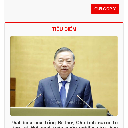
GỬI GÓP Ý
TIÊU ĐIỂM
Phát biểu của Tổng Bí thư, Chủ tịch nước Tô
Lâm tại Hội nghị toàn quốc nghiên cứu, học