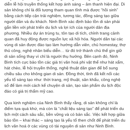
diễn lễ hội truyền thống kết hợp ánh sáng – âm thanh hiện đại. Di
sản không chỉ là đối tượng tham quan tĩnh mà được “hồi sinh”
bằng cách tiếp cận trải nghiệm, tương tác, đồng sáng tạo giữa
người dân và du khách. Ninh Bình xác định bảo tồn di sản phải
gắn liền với phát triển du lịch và lợi ích của người dân địa
phương. Nhiều dự án trùng tu, tôn tạo di tích, chỉnh trang cảnh
quan đã huy động được nguồn lực xã hội hóa. Người dân tại các
vùng di sản được đào tạo làm hướng dẫn viên, chủ homestay, thợ
thủ công, nghệ nhân biểu diễn… từ đó trở thành chủ thể gìn giữ
di sản sống thay vì chỉ là người thụ hưởng. Bên cạnh đó, Ninh
Bình tích cực bảo tồn các giá trị văn hoá phi vật thể như hát xẩm,
hát chèo, lễ hội truyền thống, nghệ thuật dân gian để bổ sung
chiều sâu cho không gian di sản. Đồng thời, tỉnh đã kết nối các
yếu tố sáng tạo như: thời trang, mỹ thuật, sân khấu, công nghệ
số để làm mới cách kể chuyện di sản, tạo sản phẩm du lịch độc
đáo có giá trị thẩm mỹ cao.
Qua kinh nghiệm của Ninh Bình thấy rằng, di sản không chỉ là
điểm tựa quá khứ, mà còn là “chất liệu sáng tạo” để phát triển du
lịch một cách sâu sắc, bền vững và có bản sắc. Việc kết hợp giữa
bảo tồn – khai thác – sáng tạo là yếu tố then chốt để phát triển du
lịch văn hoá ở các vùng có tài nguyên di sản như Ninh Bình.