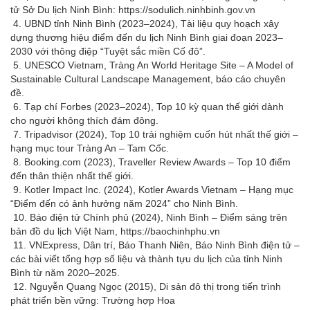
tử Sở Du lịch Ninh Bình: https://sodulich.ninhbinh.gov.vn
4. UBND tỉnh Ninh Bình (2023–2024), Tài liệu quy hoạch xây
dựng thương hiệu điểm đến du lịch Ninh Bình giai đoạn 2023–
2030 với thông điệp “Tuyệt sắc miền Cố đô”.
5. UNESCO Vietnam, Tràng An World Heritage Site – A Model of
Sustainable Cultural Landscape Management, báo cáo chuyên
đề.
6. Tạp chí Forbes (2023–2024), Top 10 kỳ quan thế giới dành
cho người không thích đám đông.
7. Tripadvisor (2024), Top 10 trải nghiệm cuốn hút nhất thế giới –
hạng mục tour Tràng An – Tam Cốc.
8. Booking.com (2023), Traveller Review Awards – Top 10 điểm
đến thân thiện nhất thế giới.
9. Kotler Impact Inc. (2024), Kotler Awards Vietnam – Hạng mục
“Điểm đến có ảnh hưởng năm 2024” cho Ninh Bình.
10. Báo điện tử Chính phủ (2024), Ninh Bình – Điểm sáng trên
bản đồ du lịch Việt Nam, https://baochinhphu.vn
11. VNExpress, Dân trí, Báo Thanh Niên, Báo Ninh Bình điện tử –
các bài viết tổng hợp số liệu và thành tựu du lịch của tỉnh Ninh
Bình từ năm 2020–2025.
12. Nguyễn Quang Ngọc (2015), Di sản đô thị trong tiến trình
phát triển bền vững: Trường hợp Hoa