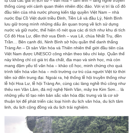
tụ của các giá trị lịch sử – văn hóa – tâm linh – làng nghề truyền
thống cùng với cảnh quan thiên nhiên độc đáo. Với vị trí là cố đô
đầu tiên của nhà nước phong kiến tập quyền Việt Nam – nhà
nước Đại Cồ Việt dưới triều Đinh, Tiền Lê và đầu Lý, Ninh Bình
lưu giữ trong mình những dấu ấn quan trọng về lịch sử dựng
nước và giữ nước, thể hiện rõ nét qua các di tích như khu di tích
Cố đô Hoa Lư, đền thờ vua Đinh – vua Lê, chùa Nhất Trụ, đền
Trần… Bên cạnh đó, Ninh Bình sở hữu quần thể danh thắng
Tràng An – Di sản Văn hóa và Thiên nhiên thế giới đầu tiên của
Việt Nam được UNESCO công nhận theo tiêu chí kép. Quần thể
này không chỉ có giá trị địa chất, địa mạo và sinh học, mà còn
mang đậm yếu tố văn hóa – khảo cổ học, minh chứng cho quá
trình tiến hóa văn hóa – môi trường cư trú của người Việt từ thời
tiền sử đến trung đại. Ngoài ra, hệ thống lễ hội truyền thống như
lễ hội Hoa Lư, lễ hội Tràng An, cùng các làng nghề thủ công như
thêu ren Văn Lâm, đá mỹ nghệ Ninh Vân, mây tre Kim Sơn… là
những yếu tố tạo nên bản sắc văn hóa đặc trưng và là cơ sở
thuận lợi để phát triển các loại hình du lịch văn hóa, du lịch tâm
linh, du lịch cộng đồng và du lịch trải nghiệm.