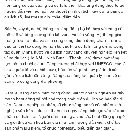
nền tảng số vào quảng bá du lịch: triển khai ứng dụng thực tế ảo,
hướng dẫn viên ảo, số hóa thuyết minh di tích, xây dựng bản đồ
du lịch số, livestream giới thiệu điểm đến.
Bốn là
, xây dựng hệ thống hạ tầng đồng bộ kết hợp với củng cố
thể chế và tăng cường liên kết vùng và liên vùng: Hệ thống giao
thông, lưu trú, nhà vệ sinh công cộng, điểm dừng chân… được
đầu tư, cải tạo đồng bộ hơn tại các khu du lịch trọng điểm. Công
tác quản lý nhà nước về du lịch ngày càng chuyên nghiệp; liên kết
vùng du lịch (Hà Nội – Ninh Bình – Thanh Hóa) được mở rộng,
tạo thành chuỗi giá trị. Tăng cường phối hợp với UNESCO, các tổ
chức quốc tế về nghiên cứu, bảo tồn và phát huy giá trị di sản
gắn với du lịch bền vững. Nâng cao năng lực quản lý, bảo vệ di
sản cho cộng đồng địa phương.
Năm là
, nâng cao ý thức cộng đồng, vai trò doanh nghiệp và đẩy
mạnh hoạt động xã hội hoá trong phát triển du lịch và bảo tồn di
sản. Doanh nghiệp tư nhân, tổ chức sáng tạo và các nhóm khởi
nghiệp văn hóa – du lịch tham gia ngày càng tích cực vào các sản
phẩm du lịch mới. Người dân tham gia vào các hoạt động gìn giữ
và giới thiệu văn hóa bản địa như làm hướng dẫn viên, chế tác
sản phẩm lưu niệm, tổ chức homestay, biểu diễn dân gian…