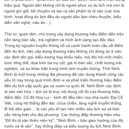
hiệu quả. Người dân không chỉ là người phục vụ du lịch mà còn là
người gìn giữ, kể chuyện và tạo ra sản phẩm từ di sản (các loại
hình, hoạt động du lịch đều do người dân làm chèo thuyền, biểu
diễn văn nghệ, nấu ăn…)
Thứ tư
, quan tâm, chú trọng xây dựng thương hiệu điểm đến trên
nền tảng bản sắc, trải nghiệm và hình ảnh sáng tạo độc đáo.
Trong kỷ nguyên truyền thông số và cạnh tranh toàn cầu về điểm
đến du lịch, việc xây dựng thương hiệu không chỉ dừng lại ở việc
xác định tên gọi, biểu tượng hay khẩu hiệu, mà đòi hỏi một chiến
lược tổng thể, dựa trên ba trụ cột: giá trị bản sắc, chất lượng trải
nghiệm, và sự khác biệt trong hình ảnh truyền thông. Tỉnh Ninh
Bình là một trong những địa phương đã vận dụng thành công các
yếu tố này trong quá trình định vị và phát triển thương hiệu điểm
đến du lịch cấp quốc gia và vươn ra quốc tế. Ninh Bình xác định
di sản văn hóa – lịch sử là trục nội dung cốt lõi của thương hiệu
điểm đến. Cố đô Hoa Lư – kinh đô đầu tiên của nhà nước Đại Cồ
Việt, cùng hệ thống đền đài, chùa chiền, làng nghề truyền thống,
lễ hội dân gian… là các yếu tố tạo nên chiều sâu lịch sử và bản
sắc riêng biệt cho địa phương. Các thông điệp thương hiệu như
“Đô thị di sản thiên niên kỷ”, “Ninh Bình – bản giao hưởng của đá,
nước và di sản”, hay thông điệp và biểu tượng du lịch Ninh Bình