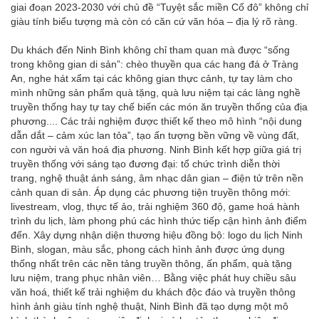
giai đoạn 2023-2030 với chủ đề “Tuyệt sắc miền Cố đô” không chỉ
giàu tính biểu tượng mà còn có căn cứ văn hóa – địa lý rõ ràng.
Du khách đến Ninh Bình không chỉ tham quan mà được “sống
trong không gian di sản”: chèo thuyền qua các hang đá ở Tràng
An, nghe hát xẩm tại các không gian thực cảnh, tự tay làm cho
mình những sản phẩm quà tặng, quà lưu niệm tại các làng nghề
truyền thống hay tự tay chế biến các món ăn truyền thống của địa
phương.... Các trải nghiệm được thiết kế theo mô hình “nội dung
dẫn dắt – cảm xúc lan tỏa”, tạo ấn tượng bền vững về vùng đất,
con người và văn hoá địa phương. Ninh Bình kết hợp giữa giá trị
truyền thống với sáng tạo đương đại: tổ chức trình diễn thời
trang, nghệ thuật ánh sáng, âm nhạc dân gian – điện tử trên nền
cảnh quan di sản. Áp dụng các phương tiện truyền thông mới:
livestream, vlog, thực tế ảo, trải nghiệm 360 độ, game hoá hành
trình du lịch, làm phong phú các hình thức tiếp cận hình ảnh điểm
đến. Xây dựng nhận diện thương hiệu đồng bộ: logo du lịch Ninh
Bình, slogan, màu sắc, phong cách hình ảnh được ứng dụng
thống nhất trên các nền tảng truyền thông, ấn phẩm, quà tặng
lưu niệm, trang phục nhân viên… Bằng việc phát huy chiều sâu
văn hoá, thiết kế trải nghiệm du khách độc đáo và truyền thông
hình ảnh giàu tính nghệ thuật, Ninh Bình đã tạo dựng một mô