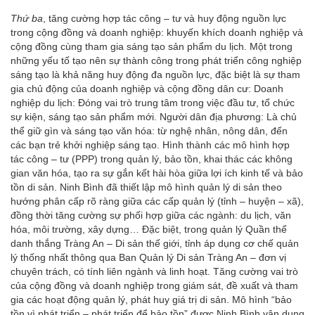
Thứ ba
, tăng cường hợp tác công – tư và huy động nguồn lực
trong cộng đồng và doanh nghiệp: khuyến khích doanh nghiệp và
cộng đồng cùng tham gia sáng tạo sản phẩm du lịch. Một trong
những yếu tố tạo nên sự thành công trong phát triển công nghiệp
sáng tạo là khả năng huy động đa nguồn lực, đặc biệt là sự tham
gia chủ động của doanh nghiệp và cộng đồng dân cư: Doanh
nghiệp du lịch: Đóng vai trò trung tâm trong việc đầu tư, tổ chức
sự kiện, sáng tạo sản phẩm mới. Người dân địa phương: Là chủ
thể giữ gìn và sáng tạo văn hóa: từ nghệ nhân, nông dân, đến
các bạn trẻ khởi nghiệp sáng tạo. Hình thành các mô hình hợp
tác công – tư (PPP) trong quản lý, bảo tồn, khai thác các không
gian văn hóa, tạo ra sự gắn kết hài hòa giữa lợi ích kinh tế và bảo
tồn di sản. Ninh Bình đã thiết lập mô hình quản lý di sản theo
hướng phân cấp rõ ràng giữa các cấp quản lý (tỉnh – huyện – xã),
đồng thời tăng cường sự phối hợp giữa các ngành: du lịch, văn
hóa, môi trường, xây dựng… Đặc biệt, trong quản lý Quần thể
danh thắng Tràng An – Di sản thế giới, tỉnh áp dụng cơ chế quản
lý thống nhất thông qua Ban Quản lý Di sản Tràng An – đơn vị
chuyên trách, có tính liên ngành và linh hoạt. Tăng cường vai trò
của cộng đồng và doanh nghiệp trong giám sát, đề xuất và tham
gia các hoạt động quản lý, phát huy giá trị di sản. Mô hình “bảo
tồn vì phát triển – phát triển để bảo tồn” được Ninh Bình vận dụng