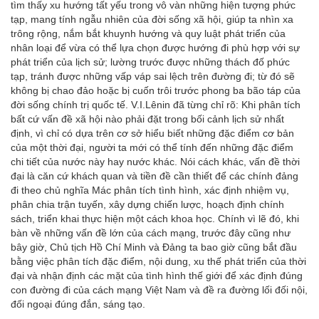
tìm thấy xu hướng tất yếu trong vô vàn những hiện tượng phức
tạp, mang tính ngẫu nhiên của đời sống xã hội, giúp ta nhìn xa
trông rộng, nắm bắt khuynh hướng và quy luật phát triển của
nhân loại để vừa có thể lựa chọn được hướng đi phù hợp với sự
phát triển của lịch sử; lường trước được những thách đố phức
tạp, tránh được những vấp váp sai lệch trên đường đi; từ đó sẽ
không bị chao đảo hoặc bị cuốn trôi trước phong ba bão táp của
đời sống chính trị quốc tế. V.I.Lênin đã từng chỉ rõ: Khi phân tích
bất cứ vấn đề xã hội nào phải đặt trong bối cảnh lịch sử nhất
định, vì chỉ có dựa trên cơ sở hiểu biết những đặc điểm cơ bản
của một thời đại, người ta mới có thể tính đến những đặc điểm
chi tiết của nước này hay nước khác. Nói cách khác, vấn đề thời
đại là căn cứ khách quan và tiền đề cần thiết để các chính đảng
đi theo chủ nghĩa Mác phân tích tình hình, xác định nhiệm vụ,
phân chia trận tuyến, xây dựng chiến lược, hoạch định chính
sách, triển khai thực hiện một cách khoa học. Chính vì lẽ đó, khi
bàn về những vấn đề lớn của cách mạng, trước đây cũng như
bây giờ, Chủ tịch Hồ Chí Minh và Đảng ta bao giờ cũng bắt đầu
bằng việc phân tích đặc điểm, nội dung, xu thế phát triển của thời
đại và nhận định các mặt của tình hình thế giới để xác định đúng
con đường đi của cách mạng Việt Nam và đề ra đường lối đối nội,
đối ngoại đúng đắn, sáng tạo.