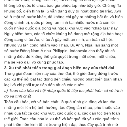
khủng bố quốc tế chưa bao giờ phức tạp như bây giờ. Chủ nghĩa
khủng bổ, điển hình là IS vẫn đang duy trì hoạt động tại Irắc, Xyri
và ở một số nước khác, đã không chỉ gây ra những bất ổn và biến
động chính trị, quốc phòng, an ninh tại nhiều nước mà còn lôi
cuốn nhiều quốc gia trong và ngoài khu vực vào “chảo lửa” này.
Nguy hiểm hơn, các tổ chức khủng bố đang mở rộng địa bàn hoạt
động sang châu Âu, châu Á gây mất an ninh, an toàn xã hội.
Những vụ tấn công nhằm vào Pháp, Bỉ, Anh, Nga, lan sang một
số nước Đông Nam Á như Philippin, Indonexia cho thấy tất cả
những điều đó không thể giải quyết trong một sớm, một chiều,
mà sẽ kéo dài, vô cùng phức tạp.
3. Xu thế phát triển trong giai đoạn hiện nay của thời đại
Trong giai đoạn hiện nay của thời đại, thế giới đang đứng trước
các xu thế nổi bật tác động đến chiều hướng phát triển toàn nhân
loại và chi phối trực tiếp đến tất cả các nước.
a) Toàn cầu hóa và hội nhập quốc tế tiếp tục phát triển cả về trình
độ và tính chất
Toàn cầu hóa, xét về bản chất, là quá trình gia tăng và lan tỏa
những mối liên hệ ảnh hưởng, tác động lẫn nhau, phụ thuộc vào
nhau của tất cả các khu vực, các quốc gia, các dân tộc trên toàn
thế giới. Toàn cầu hóa là xu thế và kết quả tất yếu của quá trình
phát triển nền kinh tế thị trường hiện đại, thúc đẩy quá trình mở