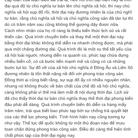
đại quá độ từ chủ nghĩa tư bản lên chủ nghĩa xã hội, thì nay chủ
nghĩa xã hội sụp đổ rồi, thời đại này đương nhiên là của chủ nghĩ
tư bản; rằng chủ nghĩa xã hội và chủ nghĩa công sản đã tàn lụi thì
dù có trăm năm sau cũng không thể gượng dậy được nữa.
Cách nhìn nhận của họ rõ ràng là thiếu kiến thức lịch sử và rất
thiển cận. Quá trình chuyển biến và thay thế một thời đại này
bằng thời đại khác không thể diễn ra nhanh chóng được, mà phải
qua một chặng đường dài. Quá trình đó là một xu thế tất yếu của
xã hội loài người, nhưng diễn ra quanh co, phức tạp chứa đựng
nhiều biến cố, có cả bước tiến mạnh mẽ và cũng có cả những
bước tụt lùi. Sự đổ vỡ của xã hội chủ nghĩa ở Đông Âu và Liên Xô
đương nhiên là tổn thất nặng nề đối với phong trào cộng sản.
Đồng thời ai cũng biết rằng, sự sụp đổ ấy có nhiều nguyên nhân,
nhưng nó không thuộc về bản chất của chế độ xã hội chủ nghĩa,
càng không phải vì thế mà làm mất đi nội dung thời đại. Lịch sử
đã cho thấy thời đại tư bản chủ nghĩa thay thế thời đại phong kiến
đâu phải dễ dàng. Quá trình chuyển biến đó diễn ra hàng mấy
trăm năm, trải qua biết bao phức tạp bởi sự chống trả quyết liệt
của các thế lực phong kiến. Tình hình hiện nay cũng tương tự
như vậy. Thế lực đế quốc không từ một thủ đoạn nào để mưu
toan chặn đứng phong trào cộng sản. Điều đó càng thể hiện tính
chất phức tạp của thời đại ngày nay.