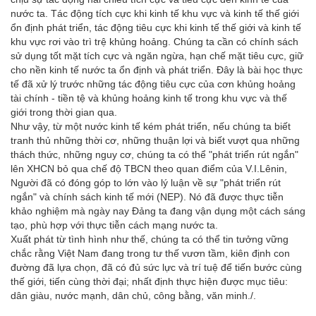
nước ta. Tác động tích cực khi kinh tế khu vực và kinh tế thế giới
ổn định phát triển, tác động tiêu cực khi kinh tế thế giới và kinh tế
khu vực rơi vào trì trệ khủng hoảng. Chúng ta cần có chính sách
sử dụng tốt mặt tích cực và ngăn ngừa, hạn chế mặt tiêu cực, giữ
cho nền kinh tế nước ta ổn định và phát triển. Đây là bài học thực
tế đã xử lý trước những tác động tiêu cực của cơn khủng hoảng
tài chính - tiền tệ và khủng hoảng kinh tế trong khu vực và thế
giới trong thời gian qua.
Như vậy, từ một nước kinh tế kém phát triển, nếu chúng ta biết
tranh thủ những thời cơ, những thuận lợi và biết vượt qua những
thách thức, những nguy cơ, chúng ta có thể "phát triển rút ngắn"
lên XHCN bỏ qua chế độ TBCN theo quan điểm của V.I.Lênin,
Người đã có đóng góp to lớn vào lý luận về sự "phát triển rút
ngắn" và chính sách kinh tế mới (NEP). Nó đã được thực tiễn
khảo nghiệm mà ngày nay Đảng ta đang vận dụng một cách sáng
tạo, phù hợp với thực tiễn cách mạng nước ta.
Xuất phát từ tình hình như thế, chúng ta có thể tin tưởng vững
chắc rằng Việt Nam đang trong tư thế vươn tầm, kiên định con
đường đã lựa chọn, đã có đủ sức lực và trí tuệ để tiến bước cùng
thế giới, tiến cùng thời đại; nhất định thực hiện được mục tiêu:
dân giàu, nước mạnh, dân chủ, công bằng, văn minh./.