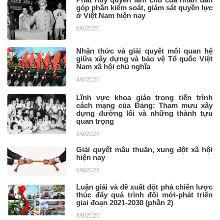
góp phần kiểm soát, giám sát quyền lực
ở Việt Nam hiện nay
6/6/2020
Nhận thức và giải quyết mối quan hệ
giữa xây dựng và bảo vệ Tổ quốc Việt
Nam xã hội chủ nghĩa
4/6/2020
Lĩnh vực khoa giáo trong tiến trình
cách mạng của Đảng: Tham mưu xây
dựng đường lối và những thành tựu
quan trọng
8/9/2026
Giải quyết mâu thuẫn, xung đột xã hội
hiện nay
8/9/2026
Luận giải và đề xuất đột phá chiến lược
thúc đẩy quá trình đổi mới-phát triển
giai đoạn 2021-2030 (phần 2)
8/9/2026