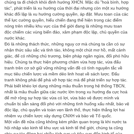
chúng ta đi chệch khỏi định hướng XHCN. Mặc dù "hoà bình, hợp
tác", phát triển là xu hướng của thời đại nhưng còn một xu hướng
khác đối lập là xu hướng cường quyền, áp đặt. Mưu toan của các
thế lực cường quyền, hiếu chiến đang thể hiện trong các điểm
nóng trên nhiều khu vực của thế giới đang là những mưu toan
độc chiếm các vùng biển đảo, xâm phạm độc lập, chủ quyền của
nước khác.
Đó là những thách thức, những nguy cơ mà chúng ta cần có sự
nhận thức sâu sắc và tỉnh táo, không một chút mơ hồ, mất cảnh
giác, để có những chủ trương, biện pháp ngăn ngừa, đối phó hữu
hiệu. Chúng ta thực hiện phương châm vừa hợp tác, vừa đấu
tranh trên cơ sở giữ vững những vấn đề có tính nguyên tắc về
mục tiêu chiến lược và mềm dẻo linh hoạt về sách lược. Đấu
tranh không phải để phá vỡ hợp tác mà để phát triển sự hợp tác.
Phải biết khéo lợi dụng những mâu thuẫn trong hệ thống TBCN,
nhất là mâu thuẫn giữa các nước lớn trong xu hướng đa cực hoá
để mở rộng sự hợp tác vừa có lợi, vừa bảo vệ được mình và
chuẩn bị sẵn sàng đối phó với những tình huống xấu nhất, bảo vệ
độc lập, chủ quyền và toàn vẹn lãnh thổ, thực hiện thắng lợi hai
nhiệm vụ chiến lược xây dựng CNXH và bảo vệ Tổ quốc.
Một vấn đề nữa cũng không kém phần quan trọng là khi nước ta
hội nhập vào kinh tế khu vực và kinh tế thế giới, chúng ta cũng
chịu sự tác động hai chiều tích cực và tiêu cực đến kinh tế của