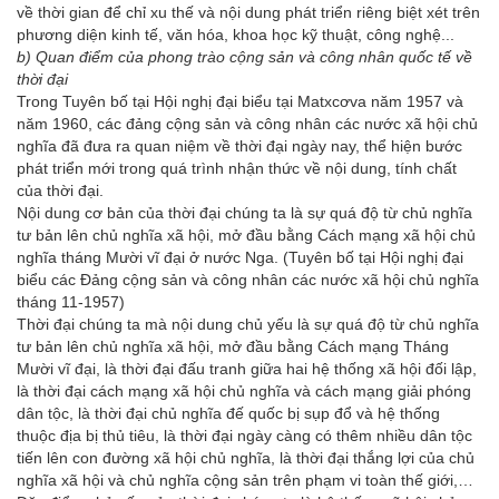
về thời gian để chỉ xu thế và nội dung phát triển riêng biệt xét trên
phương diện kinh tế, văn hóa, khoa học kỹ thuật, công nghệ...
b) Quan điểm của phong trào cộng sản và công nhân quốc tế về
thời đại
Trong Tuyên bố tại Hội nghị đại biểu tại Matxcơva năm 1957 và
năm 1960, các đảng cộng sản và công nhân các nước xã hội chủ
nghĩa đã đưa ra quan niệm về thời đại ngày nay, thể hiện bước
phát triển mới trong quá trình nhận thức về nội dung, tính chất
của thời đại.
Nội dung cơ bản của thời đại chúng ta là sự quá độ từ chủ nghĩa
tư bản lên chủ nghĩa xã hội, mở đầu bằng Cách mạng xã hội chủ
nghĩa tháng Mười vĩ đại ở nước Nga. (Tuyên bố tại Hội nghị đại
biểu các Đảng cộng sản và công nhân các nước xã hội chủ nghĩa
tháng 11-1957)
Thời đại chúng ta mà nội dung chủ yếu là sự quá độ từ chủ nghĩa
tư bản lên chủ nghĩa xã hội, mở đầu bằng Cách mạng Tháng
Mười vĩ đại, là thời đại đấu tranh giữa hai hệ thống xã hội đối lập,
là thời đại cách mạng xã hội chủ nghĩa và cách mạng giải phóng
dân tộc, là thời đại chủ nghĩa đế quốc bị sụp đổ và hệ thống
thuộc địa bị thủ tiêu, là thời đại ngày càng có thêm nhiều dân tộc
tiến lên con đường xã hội chủ nghĩa, là thời đại thắng lợi của chủ
nghĩa xã hội và chủ nghĩa cộng sản trên phạm vi toàn thế giới,…