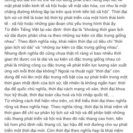
mặt phát triển kinh tế xã hội hoặc về mặt văn hóa, coi như là một
chặng đường không lặp lại trên quá trình tiến bộ xã hội”. Thời đại
lịch sử có thể là toàn bộ thời kỳ phát triển của một hình thái kinh
tế - xã hội hoặc những giai đoạn chủ yếu trong hình thái ấy.
Từ điển Tiếng Việt lại xác định: thời đại là “khoảng thời gian lịch
sử dài được phân chia ra theo những sự kiện có đặc trưng giống
nhau”. Theo định nghĩa này, khái niệm thời đại có tiêu chí “thời
gian lịch sử dài” và “những sự kiện có đặc trưng giống nhau”.
Nhưng định nghĩa đó cũng chưa thật rõ ràng vì bao nhiêu thời
gian thì được coi là dài và sự kiện có đặc trưng giống nhau có
phải là những công cụ đặc trưng về phát triển lực lượng sản xuất
ứng với mỗi thời đại không? Ngoài ra thuật ngữ “thời đại” còn
dùng để nói lên một đặc trưng nổi bật của sự phát triển trong một
thời gian nhất định của lịch sử, tất nhiên là không ngắn hạn: thời
đại đế quốc chủ nghĩa, thời đại cách mạng vô sản, thời đại khoa
học kỹ thuật, thời đại toàn cầu hoá và hội nhập quốc tế, …
Từ những cách thể hiện như trên, có thể hiểu thời đại theo nghĩa
rộng và theo nghĩa hẹp. Theo nghĩa rộng, thời đại là khái niệm về
thời gian để chỉ sự phân kỳ lịch sử xã hội và để phân biệt những
nấc thang phát triển xã hội mà theo đó nấc thang cao hơn, tiến
bộ hơn phủ định nấc thang cũ, lạc hậu để mở đường cho sự phát
triển một thời đại mới. Còn thời đại theo nghĩa hẹp là khái niệm