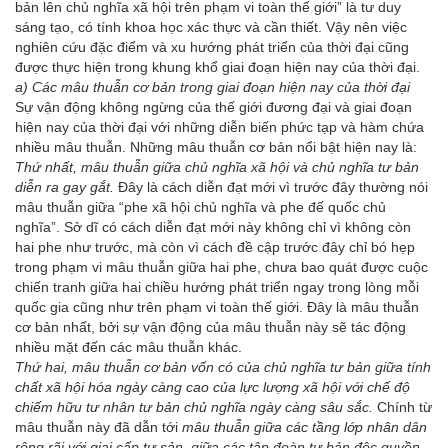
bản lên chủ nghĩa xã hội trên phạm vi toàn thế giới” là tư duy
sáng tạo, có tính khoa học xác thực và cần thiết. Vậy nên việc
nghiên cứu đặc điểm và xu hướng phát triển của thời đại cũng
được thực hiện trong khung khổ giai đoạn hiện nay của thời đại.
a) Các mâu thuẫn cơ bản trong giai đoạn hiện nay của thời đại
Sự vận động không ngừng của thế giới đương đại và giai đoạn
hiện nay của thời đại với những diễn biến phức tạp và hàm chứa
nhiều mâu thuẫn. Những mâu thuẫn cơ bản nổi bật hiện nay là:
Thứ nhất, mâu thuẫn giữa chủ nghĩa xã hội và chủ nghĩa tư bản
diễn ra gay gắt.
Đây là cách diễn đạt mới vì trước đây thường nói
mâu thuẫn giữa “phe xã hội chủ nghĩa và phe đế quốc chủ
nghĩa”. Sở dĩ có cách diễn đạt mới này không chỉ vì không còn
hai phe như trước, mà còn vì cách đề cập trước đây chỉ bó hẹp
trong phạm vi mâu thuẫn giữa hai phe, chưa bao quát được cuộc
chiến tranh giữa hai chiều hướng phát triển ngay trong lòng mỗi
quốc gia cũng như trên phạm vi toàn thế giới. Đây là mâu thuẫn
cơ bản nhất, bởi sự vận động của mâu thuẫn này sẽ tác động
nhiều mặt đến các mâu thuẫn khác.
Thứ hai, mâu thuẫn cơ bản vốn có của chủ nghĩa tư bản giữa tính
chất xã hội hóa ngày càng cao của lực lượng xã hội với chế độ
chiếm hữu tư nhân tư bản chủ nghĩa ngày càng sâu sắc.
Chính từ
mâu thuẫn này đã dẫn tới
mâu thuẫn giữa các tầng lớp nhân dân
rộng rãi với giai cấp tư sản, giữa các tập đoàn tư bản độc quyền,