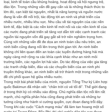
loại, kinh tế toàn cầu khủng hoảng, hoạt động xã hội ngưng trệ,
đảo lộn. Trong những vấn đề gay cấn và là những thách thức to
lớn đó, cạn kiệt tài nguyên, nhất là năng lượng và nguồn nước
đang là vấn đề nổi trội, tác động tới an ninh và phát triển của
nhiều nước, nhiều khu vực. Nhu cầu về tài nguyên của các nền
kinh tế, đặc biệt là các nền kinh tế mới nổi và các nền kinh tế của
các nước đang phát triển sẽ tăng vọt dẫn tới việc cạnh tranh các
nguồn tài nguyên vốn đã gay gắt sẽ trở nên nghiêm trọng hơn.
Cùng với những vấn đề đe dọa an ninh toàn cầu nêu trên, an
ninh biển cũng đang nổi lên trong thời gian tới. An ninh biển
không chỉ liên quan đến an toàn các tuyến đường hàng hải mà
ngày càng mở rộng ra các khía cạnh khác như an ninh môi
trường biển, các nguồn lợi hải sản. Do tác động của việc gia tăng
các tranh chấp biển, đảo và các chuyển biến của an ninh phi
truyền thống khác, an ninh biển sẽ trở thành một trong những vấn
đề chi phối quan hệ giữa nhiều nước.
Trong một bài phát biểu của mình, nguyên Tổng Thư ký Liên hợp
quốc Bakimun đã nhận xét: “chân trời có vẻ tối đi”. Thế giới đang
ở trong thời kỳ có nhiều xáo động. Chủ nghĩa dân tộc nổi lên rất
mạnh, chủ nghĩa phân hóa cũng đang phát triển và những tư
tưởng cũng như hành vi cường quyền, cực đoan đang trỗi dậy.
Trong khi các cuộc “Cách mạng màu” đã làm tan hoang một số
nước tại Trung Đông, Bắc Phi; thì chủ nghĩa dân tộc cực đoan,