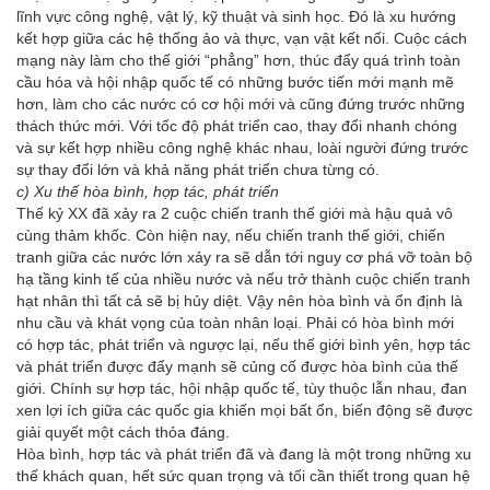
lĩnh vực công nghệ, vật lý, kỹ thuật và sinh học. Đó là xu hướng
kết hợp giữa các hệ thống ảo và thực, vạn vật kết nối. Cuộc cách
mạng này làm cho thế giới “phẳng” hơn, thúc đẩy quá trình toàn
cầu hóa và hội nhập quốc tế có những bước tiến mới mạnh mẽ
hơn, làm cho các nước có cơ hội mới và cũng đứng trước những
thách thức mới. Với tốc độ phát triển cao, thay đổi nhanh chóng
và sự kết hợp nhiều công nghệ khác nhau, loài người đứng trước
sự thay đổi lớn và khả năng phát triển chưa từng có.
c) Xu thế hòa bình, hợp tác, phát triển
Thế kỷ XX đã xảy ra 2 cuộc chiến tranh thế giới mà hậu quả vô
cùng thảm khốc. Còn hiện nay, nếu chiến tranh thế giới, chiến
tranh giữa các nước lớn xảy ra sẽ dẫn tới nguy cơ phá vỡ toàn bộ
hạ tầng kinh tế của nhiều nước và nếu trở thành cuộc chiến tranh
hạt nhân thì tất cả sẽ bị hủy diệt. Vậy nên hòa bình và ổn định là
nhu cầu và khát vọng của toàn nhân loại. Phải có hòa bình mới
có hợp tác, phát triển và ngược lại, nếu thế giới bình yên, hợp tác
và phát triển được đẩy mạnh sẽ củng cố được hòa bình của thế
giới. Chính sự hợp tác, hội nhập quốc tế, tùy thuộc lẫn nhau, đan
xen lợi ích giữa các quốc gia khiến mọi bất ổn, biến động sẽ được
giải quyết một cách thỏa đáng.
Hòa bình, hợp tác và phát triển đã và đang là một trong những xu
thế khách quan, hết sức quan trọng và tối cần thiết trong quan hệ