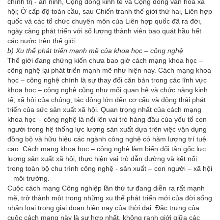
chính trị - an ninh, Cộng đồng kinh tế và Cộng đồng văn hóa xã
hội; Ở cấp độ toàn cầu, sau Chiến tranh thế giới thứ hai, Liên hợp
quốc và các tổ chức chuyên môn của Liên hợp quốc đã ra đời,
ngày càng phát triển với số lượng thành viên bao quát hầu hết
các nước trên thế giới.
b) Xu thế phát triển mạnh mẽ của khoa học – công nghệ
Thế giới đang chứng kiến chưa bao giờ cách mạng khoa học –
công nghệ lại phát triển mạnh mẽ như hiện nay. Cách mạng khoa
học – công nghệ chính là sự thay đổi căn bản trong các lĩnh vực
khoa học – công nghệ cũng như mối quan hệ và chức năng kinh
tế, xã hội của chúng, tác động lớn đến cơ cấu và động thái phát
triển của sức sản xuất xã hội. Quan trọng nhất của cách mạng
khoa học – công nghệ là nổi lên vai trò hàng đầu của yếu tố con
người trong hệ thống lực lượng sản xuất dựa trên việc vận dụng
đồng bộ và hữu hiệu các ngành công nghệ có hàm lượng trí tuệ
cao. Cách mạng khoa học – công nghệ làm biến đổi tận gốc lực
lượng sản xuất xã hội, thực hiện vai trò dẫn đường và kết nối
trong toàn bộ chu trình công nghệ - sản xuất – con người – xã hội
– môi trường.
Cuộc cách mạng Công nghiệp lần thứ tư đang diễn ra rất mạnh
mẽ, trở thành một trong những xu thế phát triển mới của đời sống
nhân loại trong giai đoạn hiện nay của thời đại. Đặc trưng của
cuộc cách mạng này là sự hợp nhất, không ranh giới giữa các