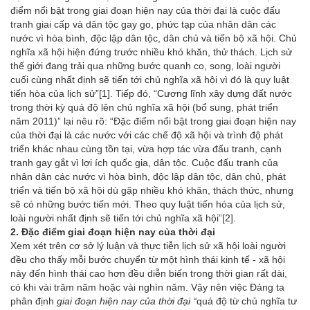
điểm nổi bật trong giai đoạn hiện nay của thời đại là cuộc đấu
tranh giai cấp và dân tộc gay go, phức tạp của nhân dân các
nước vì hòa bình, độc lập dân tộc, dân chủ và tiến bộ xã hội. Chủ
nghĩa xã hội hiện đứng trước nhiều khó khăn, thử thách. Lịch sử
thế giới đang trải qua những bước quanh co, song, loài người
cuối cùng nhất định sẽ tiến tới chủ nghĩa xã hội vì đó là quy luật
tiến hòa của lịch sử”
[1]
. Tiếp đó, “Cương lĩnh xây dựng đất nước
trong thời kỳ quá độ lên chủ nghĩa xã hội (bổ sung, phát triển
năm 2011)” lại nêu rõ: “Đặc điểm nổi bật trong giai đoạn hiện nay
của thời đại là các nước với các chế độ xã hội và trình độ phát
triển khác nhau cùng tồn tại, vừa hợp tác vừa đấu tranh, cạnh
tranh gay gắt vì lợi ích quốc gia, dân tộc. Cuộc đấu tranh của
nhân dân các nước vì hòa bình, độc lập dân tộc, dân chủ, phát
triển và tiến bộ xã hội dù gặp nhiều khó khăn, thách thức, nhưng
sẽ có những bước tiến mới. Theo quy luật tiến hóa của lịch sử,
loài người nhất định sẽ tiến tới chủ nghĩa xã hội”
[2]
.
2. Đặc điểm giai đoạn hiện nay của thời đại
Xem xét trên cơ sở lý luận và thực tiễn lịch sử xã hội loài người
đều cho thấy mỗi bước chuyển từ một hình thái kinh tế - xã hội
này đến hình thái cao hơn đều diễn biến trong thời gian rất dài,
có khi vài trăm năm hoặc vài nghìn năm. Vậy nên việc Đảng ta
phân định
giai đoạn hiện nay của thời đại “
quá độ từ chủ nghĩa tư