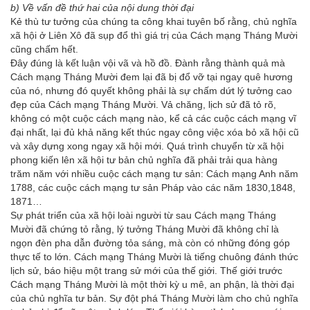
b) Về vấn đề thứ hai của nội dung thời đại
Kẻ thù tư tưởng của chúng ta công khai tuyên bố rằng, chủ nghĩa
xã hội ở Liên Xô đã sụp đổ thì giá trị của Cách mạng Tháng Mười
cũng chấm hết.
Đây đúng là kết luận vội vã và hồ đồ. Đành rằng thành quả mà
Cách mạng Tháng Mười đem lại đã bị đổ vỡ tại ngay quê hương
của nó, nhưng đó quyết không phải là sự chấm dứt lý tưởng cao
đẹp của Cách mạng Tháng Mười. Vả chăng, lịch sử đã tỏ rõ,
không có một cuộc cách mạng nào, kể cả các cuộc cách mạng vĩ
đại nhất, lại đủ khả năng kết thúc ngay công việc xóa bỏ xã hội cũ
và xây dựng xong ngay xã hội mới. Quá trình chuyển từ xã hội
phong kiến lên xã hội tư bản chủ nghĩa đã phải trải qua hàng
trăm năm với nhiều cuộc cách mạng tư sản: Cách mạng Anh năm
1788, các cuộc cách mạng tư sản Pháp vào các năm 1830,1848,
1871…
Sự phát triển của xã hội loài người từ sau Cách mạng Tháng
Mười đã chứng tỏ rằng, lý tưởng Tháng Mười đã không chỉ là
ngọn đèn pha dẫn đường tỏa sáng, mà còn có những đóng góp
thực tế to lớn. Cách mạng Tháng Mười là tiếng chuông đánh thức
lịch sử, báo hiệu một trang sử mới của thế giới. Thế giới trước
Cách mạng Tháng Mười là một thời kỳ u mê, an phận, là thời đại
của chủ nghĩa tư bản. Sự đột phá Tháng Mười làm cho chủ nghĩa