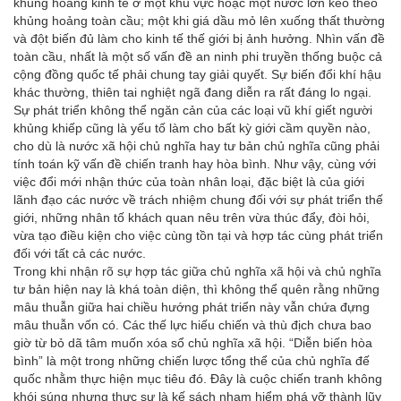
khủng hoảng kinh tế ở một khu vực hoặc một nước lớn kéo theo
khủng hoảng toàn cầu; một khi giá dầu mỏ lên xuống thất thường
và đột biến đủ làm cho kinh tế thế giới bị ảnh hưởng. Nhìn vấn đề
toàn cầu, nhất là một số vấn đề an ninh phi truyền thống buộc cả
cộng đồng quốc tế phải chung tay giải quyết. Sự biến đổi khí hậu
khác thường, thiên tai nghiệt ngã đang diễn ra rất đáng lo ngại.
Sự phát triển không thể ngăn cản của các loại vũ khí giết người
khủng khiếp cũng là yếu tố làm cho bất kỳ giới cầm quyền nào,
cho dù là nước xã hội chủ nghĩa hay tư bản chủ nghĩa cũng phải
tính toán kỹ vấn đề chiến tranh hay hòa bình. Như vậy, cùng với
việc đổi mới nhận thức của toàn nhân loại, đặc biệt là của giới
lãnh đạo các nước về trách nhiệm chung đối với sự phát triển thế
giới, những nhân tố khách quan nêu trên vừa thúc đẩy, đòi hỏi,
vừa tạo điều kiện cho việc cùng tồn tại và hợp tác cùng phát triển
đối với tất cả các nước.
Trong khi nhận rõ sự hợp tác giữa chủ nghĩa xã hội và chủ nghĩa
tư bản hiện nay là khá toàn diện, thì không thể quên rằng những
mâu thuẫn giữa hai chiều hướng phát triển này vẫn chứa đựng
mâu thuẫn vốn có. Các thế lực hiếu chiến và thù địch chưa bao
giờ từ bỏ dã tâm muốn xóa sổ chủ nghĩa xã hội. “Diễn biến hòa
bình” là một trong những chiến lược tổng thể của chủ nghĩa đế
quốc nhằm thực hiện mục tiêu đó. Đây là cuộc chiến tranh không
khói súng nhưng thực sự là kế sách nham hiểm phá vỡ thành lũy