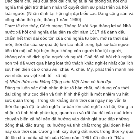
Đặc điểm chủ yếu của thời đại chúng ta là hệ thống xã hội chủ
nghĩa thế giới trở thành nhân tố quyết định sự phát triển xã hội
loài người.
(Nhận định tại Hội nghị đại biểu các Đảng cộng sản và
công nhân thế giới, tháng 1 năm 1960)
Thực tế cho thấy, Cách mạng Tháng Mười Nga thắng lợi và Nhà
nước xã hội chủ nghĩa đầu tiên ra đời năm 1917 đã đánh dấu
chấm hết thời đại độc tôn của chủ nghĩa tư bản, mở ra thời đại
mới, thời đại của sự quá độ lớn lao nhất trong lịch sử loài người,
tiến tới một xã hội hiện thực không còn người bóc lột người,
không còn nô dịch giữa người và người. Chế độ xã hội chủ nghĩa
non trẻ đã vượt qua hàng loạt thử thách khắc nghiệt nhất của lịch
sử, hiện diện cả ở châu Âu, châu Á, châu Mỹ, phát triển mạnh mẽ
với nhiều ưu việt kinh tế - xã hội.
c) Nhận thức của Đảng Cộng sản Việt Nam về thời đại
Đảng ta luôn xác định nhận thức rõ bản chất, nội dung của thời
đại cũng như cục diện và tình hình thế giới là một nhiệm vụ hết
sức quan trọng. Trong khi khẳng định thời đại ngày nay vẫn là
thời đại quá độ từ chủ nghĩa tư bản lên chủ nghĩa xã hội, Đảng ta
nhận rõ tình hình phức tạp, quanh co và rất lâu dài của quá trình
chuyển biến xã hội nên đã hướng vào đánh giá trực tiếp những
động thái, đặc trưng, xu hướng và tính chất trong giai đoạn hiện
nay của thời đại. Cương lĩnh xây dựng đất nước trong thời kỳ quá
độ lên chủ nghĩa xã hội của Đảng năm 1991 đã nêu rõ: “Đặc