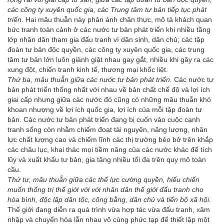
các công ty xuyên quốc gia, các Trung tâm tư bản tiếp tục phát
triển.
Hai mâu thuẫn này phản ánh chân thực, mô tả khách quan
bức tranh toàn cảnh ở các nước tư bản phát triển khi nhiều tầng
lớp nhân dân tham gia đấu tranh vì dân sinh, dân chủ; các tập
đoàn tư bản độc quyền, các công ty xuyên quốc gia, các trung
tâm tư bản lớn luôn giành giật nhau gay gắt, nhiều khi gây ra các
xung đột, chiến tranh kinh tế, thương mại khốc liệt.
Thứ ba, mâu thuẫn giữa các nước tư bản phát triển.
Các nước tư
bản phát triển thống nhất với nhau về bản chất chế độ và lợi ích
giai cấp nhưng giữa các nước đó cũng có những mâu thuẫn khó
khoan nhượng về lợi ích quốc gia, lợi ích của mỗi tập đoàn tư
bản. Các nước tư bản phát triển đang bị cuốn vào cuộc cạnh
tranh sống còn nhằm chiếm đoạt tài nguyên, năng lượng, nhân
lực chất lượng cao và chiếm lĩnh các thị trường béo bở trên khắp
các châu lục, khai thác mọi tiềm năng của các nước khác để tích
lũy và xuất khẩu tư bản, gia tăng nhiều tối đa trên quy mô toàn
cầu.
Thứ tư, mâu thuẫn giữa các thế lực cường quyền, hiếu chiến
muốn thống trị thế giới với với nhân dân thế giới đấu tranh cho
hòa bình, độc lập dân tộc, công bằng, dân chủ và tiến bộ xã hội.
Thế giới đang diễn ra quá trình vừa hợp tác vừa đấu tranh, xâm
nhập và chuyển hóa lẫn nhau vô cùng phức tạp để thiết lập một