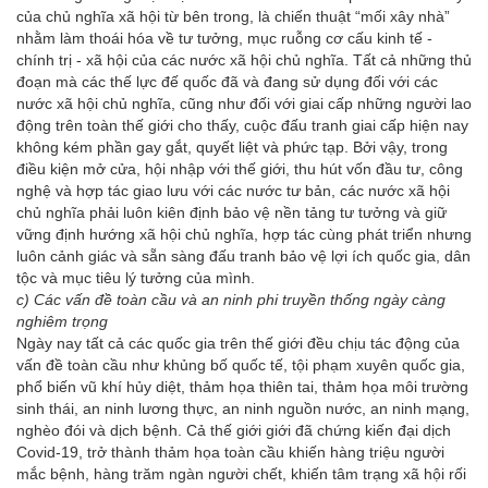
của chủ nghĩa xã hội từ bên trong, là chiến thuật “mối xây nhà”
nhằm làm thoái hóa về tư tưởng, mục ruỗng cơ cấu kinh tế -
chính trị - xã hội của các nước xã hội chủ nghĩa. Tất cả những thủ
đoạn mà các thế lực đế quốc đã và đang sử dụng đối với các
nước xã hội chủ nghĩa, cũng như đối với giai cấp những người lao
động trên toàn thế giới cho thấy, cuộc đấu tranh giai cấp hiện nay
không kém phần gay gắt, quyết liệt và phức tạp. Bởi vậy, trong
điều kiện mở cửa, hội nhập với thế giới, thu hút vốn đầu tư, công
nghệ và hợp tác giao lưu với các nước tư bản, các nước xã hội
chủ nghĩa phải luôn kiên định bảo vệ nền tảng tư tưởng và giữ
vững định hướng xã hội chủ nghĩa, hợp tác cùng phát triển nhưng
luôn cảnh giác và sẵn sàng đấu tranh bảo vệ lợi ích quốc gia, dân
tộc và mục tiêu lý tưởng của mình.
c) Các vấn đề toàn cầu và an ninh phi truyền thống ngày càng
nghiêm trọng
Ngày nay tất cả các quốc gia trên thế giới đều chịu tác động của
vấn đề toàn cầu như khủng bố quốc tế, tội phạm xuyên quốc gia,
phổ biến vũ khí hủy diệt, thảm họa thiên tai, thảm họa môi trường
sinh thái, an ninh lương thực, an ninh nguồn nước, an ninh mạng,
nghèo đói và dịch bệnh. Cả thế giới giới đã chứng kiến đại dịch
Covid-19, trở thành thảm họa toàn cầu khiến hàng triệu người
mắc bệnh, hàng trăm ngàn người chết, khiến tâm trạng xã hội rối