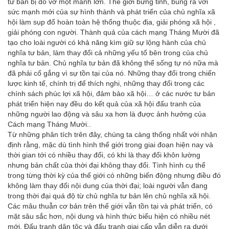
tư bản bị đổ vỡ một mảnh lớn. Thế giới bừng tỉnh, bung ra với
sức mạnh mới của sự hình thành và phát triển của chủ nghĩa xã
hội làm sụp đổ hoàn toàn hệ thống thuộc địa, giải phóng xã hội ,
giải phóng con người. Thành quả của cách mạng Tháng Mười đã
tạo cho loài người có khả năng kìm giữ sự lộng hành của chủ
nghĩa tư bản, làm thay đổi cả những yếu tố bên trong của chủ
nghĩa tư bản. Chủ nghĩa tư bản đã không thể sống tự nó nữa mà
đã phải cố gắng vì sự tồn tại của nó. Những thay đổi trong chiến
lược kinh tế, chính trị để thích nghi, những thay đổi trong các
chính sách phúc lợi xã hội, đảm bảo xã hội… ở các nước tư bản
phát triển hiện nay đều do kết quả của xã hội đấu tranh của
những người lao động và sâu xa hơn là được ảnh hưởng của
Cách mạng Tháng Mười..
Từ những phân tích trên đây, chúng ta càng thống nhất với nhận
định rằng, mặc dù tình hình thế giới trong giai đoạn hiện nay và
thời gian tới có nhiều thay đổi, có khi là thay đổi khôn lường
nhưng bản chất của thời đại không thay đổi. Tình hình cụ thể
trong từng thời kỳ của thế giới có những biến động nhưng điều đó
không làm thay đổi nội dung của thời đại; loài người vẫn đang
trong thời đại quá độ từ chủ nghĩa tư bản lên chủ nghĩa xã hội.
Các mâu thuẫn cơ bản trên thế giới vẫn tồn tại và phát triển, có
mặt sâu sắc hơn, nội dung và hình thức biểu hiện có nhiều nét
mới. Đấu tranh dân tộc và đấu tranh giai cấp vẫn diễn ra dưới