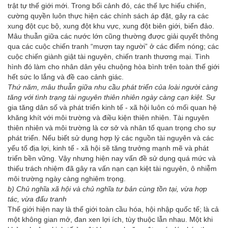
trật tự thế giới mới. Trong bối cảnh đó, các thế lực hiếu chiến,
cường quyền luôn thực hiện các chính sách áp đặt, gây ra các
xung đột cục bộ, xung đột khu vực, xung đột biên giới, biển đảo.
Mâu thuẫn giữa các nước lớn cũng thường được giải quyết thông
qua các cuộc chiến tranh “mượn tay người” ở các điểm nóng; các
cuộc chiến giành giật tài nguyên, chiến tranh thương mại. Tình
hình đó làm cho nhân dân yêu chuộng hòa bình trên toàn thế giới
hết sức lo lắng và đề cao cảnh giác.
Thứ năm, mâu thuẫn giữa nhu cầu phát triển của loài người càng
tăng với tình trạng tài nguyên thiên nhiên ngày càng cạn kiệt.
Sự
gia tăng dân số và phát triển kinh tế - xã hội luôn có mối quan hệ
khăng khít với môi trường và điều kiện thiên nhiên. Tài nguyên
thiên nhiên và môi trường là cơ sở và nhân tố quan trọng cho sự
phát triển. Nếu biết sử dụng hợp lý các nguồn tài nguyên và các
yếu tố địa lợi, kinh tế - xã hội sẽ tăng trưởng mạnh mẽ và phát
triển bền vững. Vậy nhưng hiện nay vấn đề sử dụng quá mức và
thiếu trách nhiệm đã gây ra vấn nạn cạn kiệt tài nguyên, ô nhiễm
môi trường ngày càng nghiêm trọng.
b) Chủ nghĩa xã hội và chủ nghĩa tư bản cùng tồn tại, vừa hợp
tác, vừa đấu tranh
Thế giới hiện nay là thế giới toàn cầu hóa, hội nhập quốc tế; là cả
một không gian mở, đan xen lợi ích, tùy thuộc lẫn nhau. Một khi