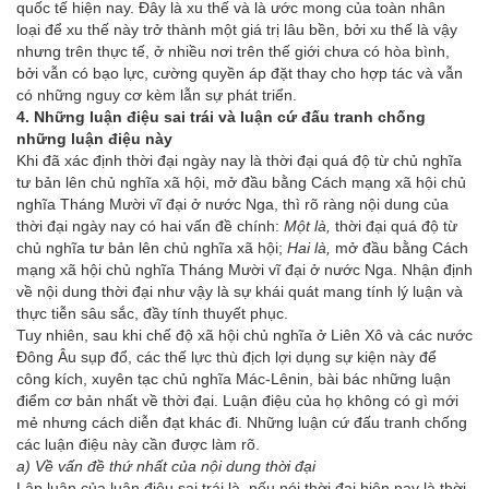
quốc tế hiện nay. Đây là xu thế và là ước mong của toàn nhân
loại để xu thế này trở thành một giá trị lâu bền, bởi xu thế là vậy
nhưng trên thực tế, ở nhiều nơi trên thế giới chưa có hòa bình,
bởi vẫn có bạo lực, cường quyền áp đặt thay cho hợp tác và vẫn
có những nguy cơ kèm lẫn sự phát triển.
4. Những luận điệu sai trái và luận cứ đấu tranh chống
những luận điệu này
Khi đã xác định thời đại ngày nay là thời đại quá độ từ chủ nghĩa
tư bản lên chủ nghĩa xã hội, mở đầu bằng Cách mạng xã hội chủ
nghĩa Tháng Mười vĩ đại ở nước Nga, thì rõ ràng nội dung của
thời đại ngày nay có hai vấn đề chính:
Một là,
thời đại quá độ từ
chủ nghĩa tư bản lên chủ nghĩa xã hội;
Hai là,
mở đầu bằng Cách
mạng xã hội chủ nghĩa Tháng Mười vĩ đại ở nước Nga. Nhận định
về nội dung thời đại như vậy là sự khái quát mang tính lý luận và
thực tiễn sâu sắc, đầy tính thuyết phục.
Tuy nhiên, sau khi chế độ xã hội chủ nghĩa ở Liên Xô và các nước
Đông Âu sụp đổ, các thế lực thù địch lợi dụng sự kiện này để
công kích, xuyên tạc chủ nghĩa Mác-Lênin, bài bác những luận
điểm cơ bản nhất về thời đại. Luận điệu của họ không có gì mới
mẻ nhưng cách diễn đạt khác đi. Những luận cứ đấu tranh chống
các luận điệu này cần được làm rõ.
a) Về vấn đề thứ nhất của nội dung thời đại
Lập luận của luận điệu sai trái là, nếu nói thời đại hiện nay là thời