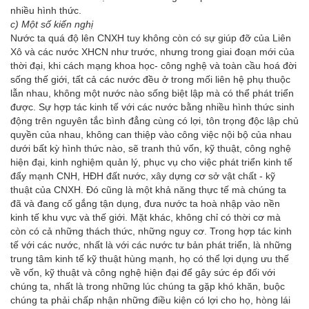
nhiều hình thức.
c) Một số kiến nghị
Nước ta quá độ lên CNXH tuy không còn có sự giúp đỡ của Liên
Xô và các nước XHCN như trước, nhưng trong giai đoạn mới của
thời đại, khi cách mạng khoa học- công nghệ và toàn cầu hoá đời
sống thế giới, tất cả các nước đều ở trong mối liên hệ phụ thuộc
lẫn nhau, không một nước nào sống biệt lập mà có thể phát triển
được. Sự hợp tác kinh tế với các nước bằng nhiều hình thức sinh
động trên nguyên tắc bình đẳng cùng có lợi, tôn trọng độc lập chủ
quyền của nhau, không can thiệp vào công việc nội bộ của nhau
dưới bất kỳ hình thức nào, sẽ tranh thủ vốn, kỹ thuật, công nghệ
hiện đại, kinh nghiệm quản lý, phục vụ cho việc phát triển kinh tế
đẩy mạnh CNH, HĐH đất nước, xây dựng cơ sở vật chất - kỹ
thuật của CNXH. Đó cũng là một khả năng thực tế mà chúng ta
đã và đang cố gắng tận dụng, đưa nước ta hoà nhập vào nền
kinh tế khu vực và thế giới. Mặt khác, không chỉ có thời cơ mà
còn có cả những thách thức, những nguy cơ. Trong hợp tác kinh
tế với các nước, nhất là với các nước tư bản phát triển, là những
trung tâm kinh tế kỹ thuật hùng mạnh, họ có thể lợi dụng ưu thế
về vốn, kỹ thuật và công nghệ hiện đại để gây sức ép đối với
chúng ta, nhất là trong những lúc chúng ta gặp khó khăn, buộc
chúng ta phải chấp nhận những điều kiện có lợi cho họ, hòng lái