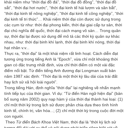
khái niệm như “thời đại đồ đá”, “thời đại đồ đồng”, “thời đại đồ
sắt”, “thời đại hơi nước”, “thời đại kinh tế hái lượm và săn bắt”,
“thời đại kinh tế nông nghiệp”, “thời đại kinh tế công nghiệp”, “thời
đại kinh tế tri thức”… Khái niệm thời đại còn được sử dụng trong
các cụm từ như: thời đại phong kiến, thời đại giai cấp tư sản, thời
đại chủ nghĩa đế quốc, thời đại cách mạng vô sản… Trong quân
sự, thời đại lại được sử dụng để mô tả các thời kỳ quân sự khác
nhau, như: thời đại binh khí lạnh, thời đại binh khí nóng, thời đại
hạt nhân v.v...
Thực ra, “thời đại” là một khái niệm rất linh hoạt. Cách diễn đạt
tương ứng trong tiếng Anh là “Epoch”, vừa chỉ một khoảng thời
gian có đặc trưng nhất định, vừa chỉ thời điểm có một vài đặc
điểm nổi bật. Từ điển tiếng Anh đương đại Longman xuất bản
năm 1987 xác định: “Thời đại là một thời kỳ lâu dài của trái đất
hay lịch sử xã hội loài người”.
Trong tiếng Hán, định nghĩa “thời đại” lại nghiêng về nhấn mạnh
tính tiếp tục của thời gian. Ví dụ: “Từ điển Hán ngữ hiện đại” (bản
bổ sung năm 2002) quy nạp hàm ý của thời đại thành hai loại: (1)
chỉ một thời kỳ trong lịch sử được phân chia dựa theo tình hình
kinh tế, chính trị, văn hóa...; (2) chỉ một thời kỳ trong cuộc đời một
con người.
Theo
Từ điển Bách Khoa Việt Nam
, thời đại là “thời kỳ lịch sử
tương đối dài với xu thế và nội dung phát triển riêng biệt xét về