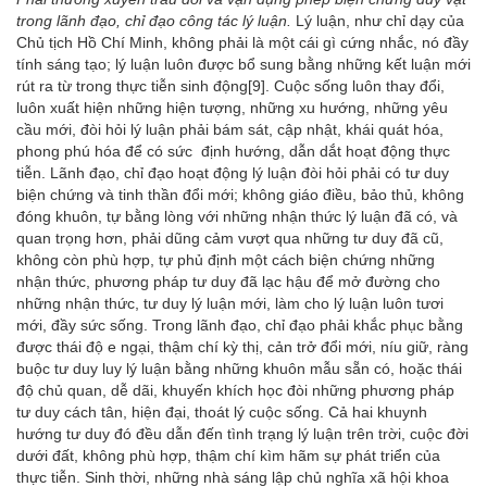
trong lãnh đạo, chỉ đạo công tác lý luận.
Lý luận, như chỉ dạy của
Chủ tịch Hồ Chí Minh, không phải là một cái gì cứng nhắc, nó đầy
tính sáng tạo; lý luận luôn được bổ sung bằng những kết luận mới
rút ra từ trong thực tiễn sinh động
[9]
. Cuộc sống luôn thay đổi,
luôn xuất hiện những hiện tượng, những xu hướng, những yêu
cầu mới, đòi hỏi lý luận phải bám sát, cập nhật, khái quát hóa,
phong phú hóa để có sức định hướng, dẫn dắt hoạt động thực
tiễn. Lãnh đạo, chỉ đạo hoạt động lý luận đòi hỏi phải có tư duy
biện chứng và tinh thần đổi mới; không giáo điều, bảo thủ, không
đóng khuôn, tự bằng lòng với những nhận thức lý luận đã có, và
quan trọng hơn, phải dũng cảm vượt qua những tư duy đã cũ,
không còn phù hợp, tự phủ định một cách biện chứng những
nhận thức, phương pháp tư duy đã lạc hậu để mở đường cho
những nhận thức, tư duy lý luận mới, làm cho lý luận luôn tươi
mới, đầy sức sống. Trong lãnh đạo, chỉ đạo phải khắc phục bằng
được thái độ e ngại, thậm chí kỳ thị, cản trở đổi mới, níu giữ, ràng
buộc tư duy luy lý luận bằng những khuôn mẫu sẵn có, hoặc thái
độ chủ quan, dễ dãi, khuyến khích học đòi những phương pháp
tư duy cách tân, hiện đại, thoát lý cuộc sống. Cả hai khuynh
hướng tư duy đó đều dẫn đến tình trạng lý luận trên trời, cuộc đời
dưới đất, không phù hợp, thậm chí kìm hãm sự phát triển của
thực tiễn. Sinh thời, những nhà sáng lập chủ nghĩa xã hội khoa