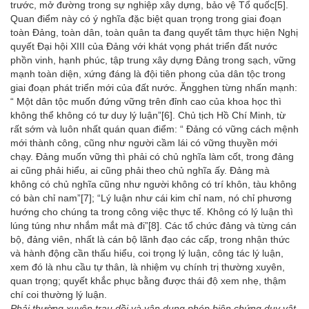
trước, mở đường trong sự nghiệp xây dựng, bảo vệ Tổ quốc
[5]
.
Quan điểm này có ý nghĩa đặc biệt quan trọng trong giai đoạn
toàn Đảng, toàn dân, toàn quân ta đang quyết tâm thực hiện Nghị
quyết Đại hội XIII của Đảng với khát vọng phát triển đất nước
phồn vinh, hạnh phúc, tập trung xây dựng Đảng trong sạch, vững
mạnh toàn diện, xứng đáng là đội tiên phong của dân tộc trong
giai đoạn phát triển mới của đất nước. Ăngghen từng nhấn mạnh:
“ Một dân tộc muốn đứng vững trên đỉnh cao của khoa học thì
không thể không có tư duy lý luận”
[6]
. Chủ tịch Hồ Chí Minh, từ
rất sớm và luôn nhất quán quan điểm: “ Đảng có vững cách mệnh
mới thành công, cũng như người cầm lái có vững thuyền mới
chạy. Đảng muốn vững thì phải có chủ nghĩa làm cốt, trong đảng
ai cũng phải hiểu, ai cũng phải theo chủ nghĩa ấy. Đảng mà
không có chủ nghĩa cũng như người không có trí khôn, tàu không
có bàn chỉ nam”
[7]
; “Lý luận như cái kim chỉ nam, nó chỉ phương
hướng cho chúng ta trong công việc thực tế. Không có lý luận thì
lúng túng như nhắm mắt mà đi”
[8]
. Các tổ chức đảng và từng cán
bộ, đảng viên, nhất là cán bộ lãnh đạo các cấp, trong nhận thức
và hành động cần thấu hiểu, coi trọng lý luận, công tác lý luận,
xem đó là nhu cầu tự thân, là nhiệm vụ chính trị thường xuyên,
quan trọng; quyết khắc phục bằng được thái độ xem nhẹ, thậm
chí coi thường lý luận.
Phải thường xuyên trau dồi và vận dụng phép biện chứng duy vật