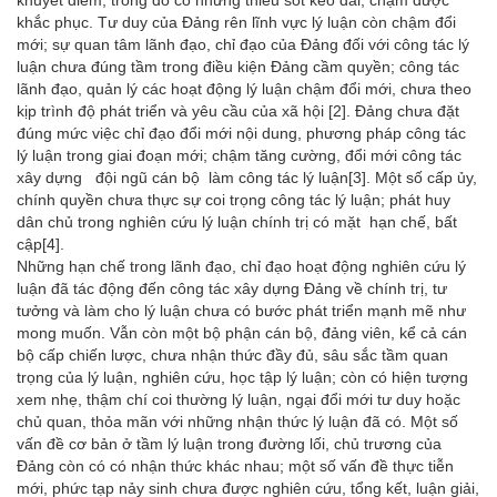
khắc phục. Tư duy của Đảng rên lĩnh vực lý luận còn chậm đổi
mới; sự quan tâm lãnh đạo, chỉ đạo của Đảng đối với công tác lý
luận chưa đúng tầm trong điều kiện Đảng cầm quyền; công tác
lãnh đạo, quản lý các hoạt động lý luận chậm đổi mới, chưa theo
kịp trình độ phát triển và yêu cầu của xã hội
[2]
. Đảng chưa đặt
đúng mức việc chỉ đạo đổi mới nội dung, phương pháp công tác
lý luận trong giai đoạn mới; chậm tăng cường, đổi mới công tác
xây dựng đội ngũ cán bộ làm công tác lý luận
[3]
. Một số cấp ủy,
chính quyền chưa thực sự coi trọng công tác lý luận; phát huy
dân chủ trong nghiên cứu lý luận chính trị có mặt hạn chế, bất
cập
[4]
.
Những hạn chế trong lãnh đạo, chỉ đạo hoạt động nghiên cứu lý
luận đã tác động đến công tác xây dựng Đảng về chính trị, tư
tưởng và làm cho lý luận chưa có bước phát triển mạnh mẽ như
mong muốn. Vẫn còn một bộ phận cán bộ, đảng viên, kể cả cán
bộ cấp chiến lược, chưa nhận thức đầy đủ, sâu sắc tầm quan
trọng của lý luận, nghiên cứu, học tập lý luận; còn có hiện tượng
xem nhẹ, thậm chí coi thường lý luận, ngại đổi mới tư duy hoặc
chủ quan, thỏa mãn với những nhận thức lý luận đã có. Một số
vấn đề cơ bản ở tầm lý luận trong đường lối, chủ trương của
Đảng còn có có nhận thức khác nhau; một số vấn đề thực tiễn
mới, phức tạp nảy sinh chưa được nghiên cứu, tổng kết, luận giải,