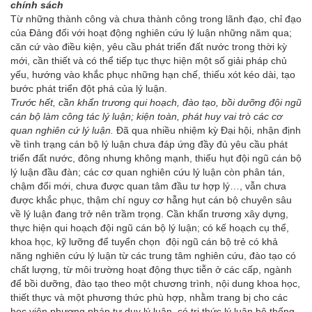
chính sách
Từ những thành công và chưa thành công trong lãnh đạo, chỉ đạo
của Đảng đối với hoạt động nghiên cứu lý luận những năm qua;
căn cứ vào điều kiện, yêu cầu phát triển đất nước trong thời kỳ
mới, cần thiết và có thể tiếp tục thực hiện một số giải pháp chủ
yếu, hướng vào khắc phục những hạn chế, thiếu xót kéo dài, tạo
bước phát triển đột phá của lý luận.
Trước hết, cần khẩn trương qui hoạch, đào tạo, bồi dưỡng đội ngũ
cán bộ làm công tác lý luận; kiện toàn, phát huy vai trò các cơ
quan nghiên cứ lý luận.
Đã qua nhiều nhiệm kỳ Đại hội, nhận định
về tình trạng cán bộ lý luận chưa đáp ứng đầy đủ yêu cầu phát
triển đất nước, đông nhưng không mạnh, thiếu hụt đội ngũ cán bộ
lý luận đầu đàn; các cơ quan nghiên cứu lý luận còn phân tán,
chậm đổi mới, chưa được quan tâm đầu tư hợp lý…, vẫn chưa
được khắc phục, thậm chí nguy cơ hẫng hụt cán bộ chuyên sâu
về lý luận đang trở nên trầm trọng. Cần khẩn trương xây dựng,
thực hiện qui hoạch đội ngũ cán bộ lý luận; có kế hoạch cụ thể,
khoa học, kỹ lưỡng để tuyển chọn đội ngũ cán bộ trẻ có khả
năng nghiên cứu lý luận từ các trung tâm nghiên cứu, đào tạo có
chất lượng, từ môi trường hoạt động thực tiễn ở các cấp, ngành
để bồi dưỡng, đào tạo theo một chương trình, nội dung khoa học,
thiết thực và một phương thức phù hợp, nhằm trang bị cho các
học viên phương pháp tư duy lý luận, có tri thức lý luận hệ thống