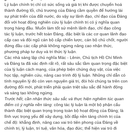
Lý luận chính trị chỉ có sức sống và giá trị khi được chuyển hoá
thành đường lối, chủ trương của Đảng cầm quyền để hướng lái
sự phát triển của đất nước, do vậy sự lãnh đạo, chỉ đạo của Đảng
đối với hoạt động nghiên cứu lý luận chính trị có ý nghĩa quan
trọng hàng đầu. Muốn làm tốt sứ mệnh lãnh đạo, chỉ đạo công
tác lý luận, trước hết toàn Đảng, đặc biệt là các cơ quan lãnh đạo
cấp cao và đội ngũ cán bộ cấp chiến lược, cán bộ chủ chốt, người
đứng đầu các cấp phải không ngừng nâng cao nhận thức,
phương pháp tư duy và tri thức lý luận.
Các nhà sáng lập chủ nghĩa Mác - Lênin, Chủ tịch Hồ Chí Minh
và Đảng ta đã xác định rất rõ, rất sâu sắc tầm quan trọng đặc biệt
của lý luận cách mạng, của phép biện chứng duy vật, của việc
học tập, nghiên cứu, nâng cao trình độ lý luận. Những chỉ dẫn có
tính nguyên lý đó còn vẹn nguyên giá trị, đòi hỏi chúng ta trên con
đường đổi mới, phát triển phải quán triệt sâu sắc để hành động
và sáng tạo không ngừng.
Trước hết, cần nhận thức sâu sắc và thực hiện nghiêm túc quan
điểm có ý nghĩa nền tảng
: công tác lý luận là một bộ phận cấu
thành đặc biệt quan trọng trong toàn bộ hoạt động của Đảng; là
lĩnh vực trọng yếu để xây dựng, bồi đắp nền tảng chính trị của
chế độ: khẳng định, nâng cao vai trò tiên phong của Đảng về
chính trị, lý luận, trí tuệ, văn hóa, đạo đức; thể hiện vai trò đi