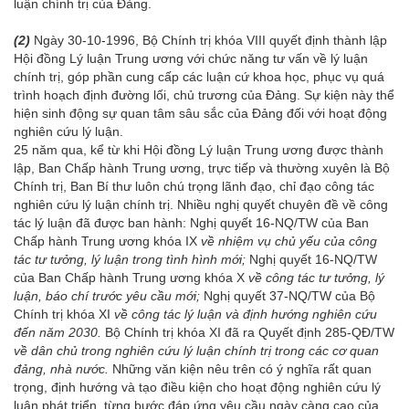
luận chính trị của Đảng.
(2)
Ngày 30-10-1996, Bộ Chính trị khóa VIII quyết định thành lập
Hội đồng Lý luận Trung ương với chức năng tư vấn về lý luận
chính trị, góp phần cung cấp các luận cứ khoa học, phục vụ quá
trình hoạch định đường lối, chủ trương của Đảng. Sự kiện này thể
hiện sinh động sự quan tâm sâu sắc của Đảng đối với hoạt động
nghiên cứu lý luận.
25 năm qua, kể từ khi Hội đồng Lý luận Trung ương được thành
lập, Ban Chấp hành Trung ương, trực tiếp và thường xuyên là Bộ
Chính trị, Ban Bí thư luôn chú trọng lãnh đạo, chỉ đạo công tác
nghiên cứu lý luận chính trị. Nhiều nghị quyết chuyên đề về công
tác lý luận đã được ban hành: Nghị quyết 16-NQ/TW của Ban
Chấp hành Trung ương khóa IX
về nhiệm vụ chủ yếu của công
tác tư tưởng, lý luận trong tình hình mới;
Nghị quyết 16-NQ/TW
của Ban Chấp hành Trung ương khóa X
về công tác tư tưởng, lý
luận, báo chí trước yêu cầu mới;
Nghị quyết 37-NQ/TW của Bộ
Chính trị khóa XI
về công tác lý luận và định hướng nghiên cứu
đến năm 2030.
Bộ Chính trị khóa XI đã ra Quyết định 285-QĐ/TW
về dân chủ trong nghiên cứu lý luận chính trị trong các cơ quan
đảng, nhà nước.
Những văn kiện nêu trên có ý nghĩa rất quan
trọng, định hướng và tạo điều kiện cho hoạt động nghiên cứu lý
luận phát triển, từng bước đáp ứng yêu cầu ngày càng cao của