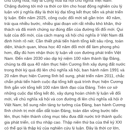
chủ cộng hòa, nay là Cộng hòa xã hội chủ nghĩa Việt Nam.
Chặng đường tới mở ra thời cơ lớn cho hoạt động nghiên cứu lý
luận với ý nghĩa đây là thời kỳ đại tổng kết thực tiễn và phát triển
lý luận. Đến năm 2025, công cuộc đổi mới sẽ gần tròn 40 năm,
trải qua nhiều bước, nhiều giai đoạn với rất nhiều khó khăn, thử
thách và đã minh chứng sự đúng đắn của đường lối đổi mới. Qui
luật của đổi mới, của cách mạng xã hội chủ nghĩa ở Việt Nam đã
định hình rõ nét. Cần thiết phải tiến hành tổng kết sâu rộng, toàn
diện, khách quan, khoa học 40 năm đổi mới để làm phong phú
hơn, đầy đủ hơn nhận thức lý luận về con đường phát triển Việt
Nam. Đến năm 2030 vào dịp kỷ niệm 100 năm thành lập Đảng,
chúng ta đã qua 40 năm thực hiện Cương lĩnh xây dựng đất nước
trong thời kỳ quá độ lên chủ nghĩa xã hội, ban hành năm 1991 và
20 năm thực hiện Cương lĩnh bổ sung, phát triển năm 2011, chắc
chắn phải tiến hành cuộc đại tổng kết quá trình thực hiện Cương
lĩnh gắn với tổng kết 100 năm lãnh đạo của Đảng. Trên cơ sở
những cuộc đại tổng kết đó, xây dựng hoàn chỉnh lý luận về đổi
mới, về chủ nghĩa xã hội và con đường đi lên chủ nghĩa xã hội ở
Việt Nam; bổ sung nền tảng tư tưởng của Đảng, ban hành Cương
lĩnh chính trị mới dẫn dắt toàn Đảng, toàn dân vững bước tiến
lên, thực hiện thành công mục tiêu đưa đất nước trở thành quốc
gia phát triển, có thu nhập cao. Thập niên thứ ba của thế kỷ XXI
có thể gọi là thập kỷ của nghiên cứu lý luận. Đây là thời cơ lớn,