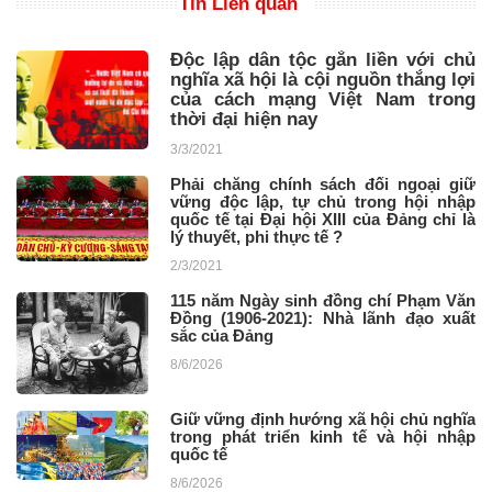
Tin Liên quan
Độc lập dân tộc gắn liền với chủ
nghĩa xã hội là cội nguồn thắng lợi
của cách mạng Việt Nam trong
thời đại hiện nay
3/3/2021
Phải chăng chính sách đối ngoại giữ
vững độc lập, tự chủ trong hội nhập
quốc tế tại Đại hội XIII của Đảng chỉ là
lý thuyết, phi thực tế ? ​
2/3/2021
115 năm Ngày sinh đồng chí Phạm Văn
Đồng (1906-2021): Nhà lãnh đạo xuất
sắc của Đảng
8/6/2026
Giữ vững định hướng xã hội chủ nghĩa
trong phát triển kinh tế và hội nhập
quốc tế
8/6/2026