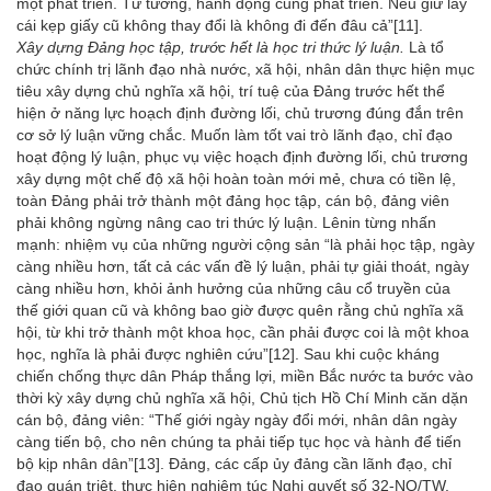
một phát triển. Tư tưởng, hành động cũng phát triển. Nếu giữ lấy
cái kẹp giấy cũ không thay đổi là không đi đến đâu cả”
[11]
.
Xây dựng Đảng học tập, trước hết là học tri thức lý luận.
Là tổ
chức chính trị lãnh đạo nhà nước, xã hội, nhân dân thực hiện mục
tiêu xây dựng chủ nghĩa xã hội, trí tuệ của Đảng trước hết thể
hiện ở năng lực hoạch định đường lối, chủ trương đúng đắn trên
cơ sở lý luận vững chắc. Muốn làm tốt vai trò lãnh đạo, chỉ đạo
hoạt động lý luận, phục vụ việc hoạch định đường lối, chủ trương
xây dựng một chế độ xã hội hoàn toàn mới mẻ, chưa có tiền lệ,
toàn Đảng phải trở thành một đảng học tập, cán bộ, đảng viên
phải không ngừng nâng cao tri thức lý luận. Lênin từng nhấn
mạnh: nhiệm vụ của những người cộng sản “là phải học tập, ngày
càng nhiều hơn, tất cả các vấn đề lý luận, phải tự giải thoát, ngày
càng nhiều hơn, khỏi ảnh hưởng của những câu cổ truyền của
thế giới quan cũ và không bao giờ được quên rằng chủ nghĩa xã
hội, từ khi trở thành một khoa học, cần phải được coi là một khoa
học, nghĩa là phải được nghiên cứu”
[12]
. Sau khi cuộc kháng
chiến chống thực dân Pháp thắng lợi, miền Bắc nước ta bước vào
thời kỳ xây dựng chủ nghĩa xã hội, Chủ tịch Hồ Chí Minh căn dặn
cán bộ, đảng viên: “Thế giới ngày ngày đổi mới, nhân dân ngày
càng tiến bộ, cho nên chúng ta phải tiếp tục học và hành để tiến
bộ kịp nhân dân”
[13]
. Đảng, các cấp ủy đảng cần lãnh đạo, chỉ
đạo quán triệt, thực hiện nghiêm túc Nghị quyết số 32-NQ/TW,