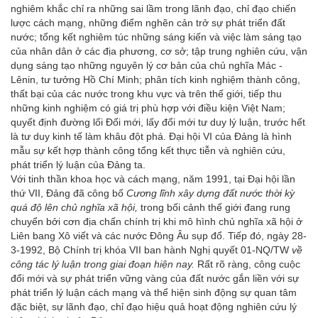
nghiêm khắc chỉ ra những sai lầm trong lãnh đạo, chỉ đạo chiến
lược cách mạng, những điểm nghẽn cản trở sự phát triển đất
nước; tổng kết nghiêm túc những sáng kiến và việc làm sáng tạo
của nhân dân ở các địa phương, cơ sở; tập trung nghiên cứu, vận
dụng sáng tạo những nguyên lý cơ bản của chủ nghĩa Mác -
Lênin, tư tưởng Hồ Chí Minh; phân tích kinh nghiệm thành công,
thất bại của các nước trong khu vực và trên thế giới, tiếp thu
những kinh nghiệm có giá trị phù hợp với điều kiện Việt Nam;
quyết định đường lối Đổi mới, lấy đổi mới tư duy lý luận, trước hết
là tư duy kinh tế làm khâu đột phá. Đại hội VI của Đảng là hình
mẫu sự kết hợp thành công tổng kết thực tiễn và nghiên cứu,
phát triển lý luận của Đảng ta.
Với tinh thần khoa học và cách mạng, năm 1991, tại Đại hội lần
thứ VII, Đảng đã công bố
Cương lĩnh xây dựng đất nước thời kỳ
quá độ lên chủ nghĩa xã hội,
trong bối cảnh thế giới đang rung
chuyển bởi cơn địa chấn chính trị khi mô hình chủ nghĩa xã hội ở
Liên bang Xô viết và các nước Đông Âu sụp đổ. Tiếp đó, ngày 28-
3-1992, Bộ Chính trị khóa VII ban hành Nghị quyết 01-NQ/TW
về
công tác lý luận trong giai đoạn hiện nay.
Rất rõ ràng, công cuộc
đổi mới và sự phát triển vững vàng của đất nước gắn liền với sự
phát triển lý luận cách mạng và thể hiện sinh động sự quan tâm
đặc biệt, sự lãnh đạo, chỉ đạo hiệu quả hoạt động nghiên cứu lý