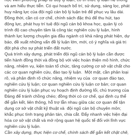
và am hiểu thực tiễn. Có qui hoạch bố trí, sử dụng, sàng lọc, phát
huy năng lực của đội ngũ cán bộ lý luận trẻ để phục vụ lâu dài.
Đồng thời, cần có cơ chế, chính sách đặc thù để thu hút, tạo
động lực, phát huy trí tuệ đội ngũ cán bộ khoa học, quản lý có
trình độ cao chuyên tâm là công tác nghiên cứu lý luận, hình
thành lực lượng chuyên gia đầu ngành có khả năng phát hiện, dự
báo, đề xuất những vấn đề lý luận lớn, mới, có ý nghĩa và giá trị
đột phá cho sự phát triển đất nước.
Quá trình xây dựng, phát triển đội ngũ cán bộ lý luận cần được
tiến hành đồng thời và đồng bộ với việc hoàn thiện mô hình, chức
năng, nhiệm vụ, kiện toàn tổ chức, tăng cường cơ sở vật chất cho
các cơ quan nghiên cứu, đào tạo lý luận. Một mặt, cần phân loại
rõ, và phân định rõ chức năng, nhiệm vụ của cơ quan đào tạo,
nghiên cứu lý luận; cơ quan nghiên cứu lý luận cơ bản; cơ quan
nghiên cứu lý luận phục vụ hoạch định đường lối, chủ trương của
Đảng để tránh chồng chéo; đồng thời có cơ chế, qui định cụ thể
để gắn kết, liên thông, hỗ trợ lẫn nhau giữa các cơ quan để tận
dụng cơ sở vật chất kỹ thuật và đội ngũ cán bộ chuyên môn;
khắc phục tình trạng phân tán, chia cắt. Đẩy nhanh việc hiện đại
hóa cơ sở vật chất và mở rộng quan hệ quốc tế đối với lĩnh vực
nghiên cứu lý luận.
Cần xây dựng, thực hiện cơ chế, chính sách để gắn kết chặt chẽ,