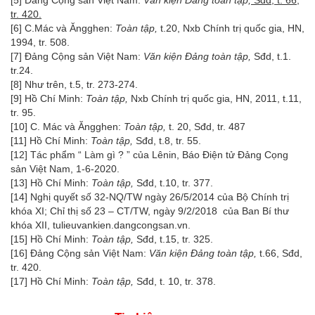
[5]
Đảng Cộng sản Việt Nam:
Văn kiện Đảng toàn tập,
Sđd, t. 66,
tr. 420.
[6]
C.Mác và Ăngghen:
Toàn tập,
t.20, Nxb Chính trị quốc gia, HN,
1994, tr. 508.
[7]
Đảng Cộng sản Việt Nam:
Văn kiện Đảng toàn tập,
Sđd, t.1.
tr.24.
[8]
Như trên, t.5, tr. 273-274.
[9]
Hồ Chí Minh:
Toàn tập,
Nxb Chính trị quốc gia, HN, 2011, t.11,
tr. 95.
[10]
C. Mác và Ăngghen:
Toàn tập,
t. 20, Sđd, tr. 487
[11]
Hồ Chí Minh:
Toàn tập,
Sđd, t.8, tr. 55.
[12]
Tác phẩm “ Làm gì ? ” của Lênin, Báo Điện tử Đảng Cọng
sản Việt Nam, 1-6-2020.
[13]
Hồ Chí Minh:
Toàn tập,
Sđd, t.10, tr. 377.
[14]
Nghị quyết số 32-NQ/TW ngày 26/5/2014 của Bộ Chính trị
khóa XI; Chỉ thị số 23 – CT/TW, ngày 9/2/2018 của Ban Bí thư
khóa XII, tulieuvankien.dangcongsan.vn.
[15]
Hồ Chí Minh:
Toàn tập,
Sđd, t.15, tr. 325.
[16]
Đảng Cộng sản Việt Nam:
Văn kiện Đảng toàn tập,
t.66, Sđd,
tr. 420.
[17]
Hồ Chí Minh:
Toàn tập,
Sđd, t. 10, tr. 378.