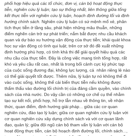
phối hợp hiệu quả các tổ chức, đơn vị, cán bộ hoạt động thực
tiễn, nghiên cứu lý luận; tạo sự thống nhất, liên thông giữa tổng
kết thực tiễn với nghiên cứu lý luận, hoạch định đường lối và định
hướng chính sách.
Nghiên cứu lý luận có sứ mệnh mổ xẻ, phân
tích thực tiễn ở tầng sâu, phát hiện những mâu thuẫn, những
điểm nghẽn cản trở sự phát triển; nắm bắt được nhu cầu khách
quan và dự báo xu hướng vận động của thực tiễn; khái quát khoa
học sự vận động có tính qui luật; trên cơ sở đó đề xuất những
định hướng phù hợp, có tính khả thi để giải quyết hiệu quả các
nhu cầu của thực tiễn. Đây là công việc mang tính tổng hợp, rất
khó và yêu cầu rất cao, nhất là trong bối cảnh cực kỳ phức tạp
của cuộc sống đương đại, không lực lượng, cá nhân riêng lẻ nào
có thể giải quyết tốt được. Thêm nữa, lý luận tự nó không thể đi
vào cuộc sống, không thể cải biến thực tiễn nếu không được
thẩm thấu vào đường lối chính trị của đảng cầm quyền, vào chính
sách của nhà nước. Do vậy cần có những cơ chế cụ thể nhằm
tạo sự kết nối, phối hợp, hỗ trợ lẫn nhau về thông tin, về nhận
thức, quan điểm, định hướng giải pháp... giữa các cơ quan
nghiên cứu, đào tạo lý luận; giữa cơ quan nghiên cứu lý luận với
cơ quan nghiên cứu xây dựng chính sách và với cơ quan lãnh
đạo, quản lý; giữa đội ngũ cán bộ tham vấn lý luận với cán bộ
hoạt động thực tiễn, cán bộ hoạch định đường lối, chính sách...,