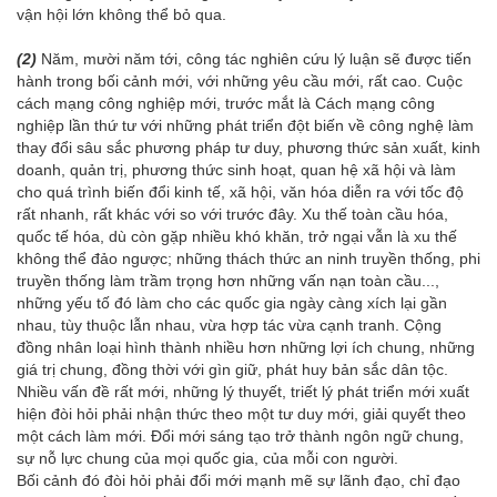
vận hội lớn không thể bỏ qua.
(2)
Năm, mười năm tới, công tác nghiên cứu lý luận sẽ được tiến
hành trong bối cảnh mới, với những yêu cầu mới, rất cao. Cuộc
cách mạng công nghiệp mới, trước mắt là Cách mạng công
nghiệp lần thứ tư với những phát triển đột biến về công nghệ làm
thay đổi sâu sắc phương pháp tư duy, phương thức sản xuất, kinh
doanh, quản trị, phương thức sinh hoạt, quan hệ xã hội và làm
cho quá trình biến đổi kinh tế, xã hội, văn hóa diễn ra với tốc độ
rất nhanh, rất khác với so với trước đây. Xu thế toàn cầu hóa,
quốc tế hóa, dù còn gặp nhiều khó khăn, trở ngại vẫn là xu thế
không thể đảo ngược; những thách thức an ninh truyền thống, phi
truyền thống làm trầm trọng hơn những vấn nạn toàn cầu...,
những yếu tố đó làm cho các quốc gia ngày càng xích lại gần
nhau, tùy thuộc lẫn nhau, vừa hợp tác vừa cạnh tranh. Cộng
đồng nhân loại hình thành nhiều hơn những lợi ích chung, những
giá trị chung, đồng thời với gìn giữ, phát huy bản sắc dân tộc.
Nhiều vấn đề rất mới, những lý thuyết, triết lý phát triển mới xuất
hiện đòi hỏi phải nhận thức theo một tư duy mới, giải quyết theo
một cách làm mới. Đổi mới sáng tạo trở thành ngôn ngữ chung,
sự nỗ lực chung của mọi quốc gia, của mỗi con người.
Bối cảnh đó đòi hỏi phải đổi mới mạnh mẽ sự lãnh đạo, chỉ đạo