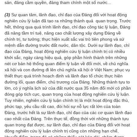
sản, đảng cầm quyền, đảng tham chính một số nước...
(3)
Sự quan tâm, lãnh đạo, chỉ đạo của Đảng đối với hoạt động
nghiên cứu lý luận đã tạo ra những thành quả quan trọng. Trước
hết, thông qua quá trình lãnh đạo, chỉ đạo công tác lý luận, Đảng
đã nâng tầm trí tuệ, nâng cao chất lượng xây dựng Đảng về
chính trị, tư tưởng; thực hiện xuất sắc vai trò tiên phong và sứ
mệnh dẫn đường trước đất nước, dân tộc. Dưới sự lãnh đạo, chỉ
đạo của Đảng, hoạt động nghiên cứu lý luận chính trị có nhiều
khởi sắc, ngày càng hiệu quả, góp phần hình thành trên những
nét cơ bản hệ thống quan điểm lý luận về đổi mới, về chủ nghĩa
xã hội và con đường đi lên chủ nghĩa xã hội ở Việt Nam; phục vụ
thiết thực quá trình hoạch định và lãnh đạo tổ chức thực hiện
đường lối, quan điểm, chủ trương của Đảng. Những thành tựu to
lớn, có ý nghĩa lịch sử của đất nước qua 35 năm đổi mới có phần
đóng góp tích cực, quan trọng của hoạt động nghiên cứu lý luận.
Tuy nhiên, nghiên cứu lý luận chính trị là một hoạt động đặc thù,
phức tạp, yêu cầu rất cao, đòi hỏi sự nỗ lực rất lớn của toàn
Đảng, trước hết là sự lãnh đạo, chỉ đạo của các cơ quan lãnh đạo
cao nhất của Đảng. Trên thực tế, đồng thời với những thành tựu
quan trọng đạt được, sự lãnh đạo, chỉ đạo của Đảng đối với hoạt
động nghiên cứu lý luận chính trị cũng còn những hạn chế,
khuyết điểm, trong đó có những thiếu sót kéo dài, chậm được