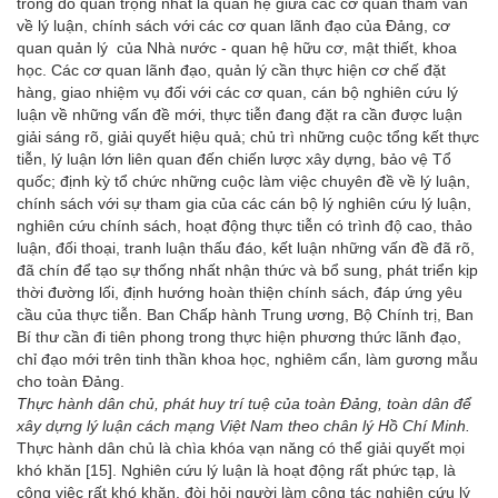
trong đó quan trọng nhất là quan hệ giữa các cơ quan tham vấn
về lý luận, chính sách với các cơ quan lãnh đạo của Đảng, cơ
quan quản lý của Nhà nước - quan hệ hữu cơ, mật thiết, khoa
học. Các cơ quan lãnh đạo, quản lý cần thực hiện cơ chế đặt
hàng, giao nhiệm vụ đối với các cơ quan, cán bộ nghiên cứu lý
luận về những vấn đề mới, thực tiễn đang đặt ra cần được luận
giải sáng rõ, giải quyết hiệu quả; chủ trì những cuộc tổng kết thực
tiễn, lý luận lớn liên quan đến chiến lược xây dựng, bảo vệ Tổ
quốc; định kỳ tổ chức những cuộc làm việc chuyên đề về lý luận,
chính sách với sự tham gia của các cán bộ lý nghiên cứu lý luận,
nghiên cứu chính sách, hoạt động thực tiễn có trình độ cao, thảo
luận, đối thoại, tranh luận thấu đáo, kết luận những vấn đề đã rõ,
đã chín để tạo sự thống nhất nhận thức và bổ sung, phát triển kịp
thời đường lối, định hướng hoàn thiện chính sách, đáp ứng yêu
cầu của thực tiễn. Ban Chấp hành Trung ương, Bộ Chính trị, Ban
Bí thư cần đi tiên phong trong thực hiện phương thức lãnh đạo,
chỉ đạo mới trên tinh thần khoa học, nghiêm cẩn, làm gương mẫu
cho toàn Đảng.
Thực hành dân chủ, phát huy trí tuệ của toàn Đảng, toàn dân để
xây dựng lý luận cách mạng Việt Nam theo chân lý Hồ Chí Minh.
Thực hành dân chủ là chìa khóa vạn năng có thể giải quyết mọi
khó khăn
[15]
. Nghiên cứu lý luận là hoạt động rất phức tạp, là
công việc rất khó khăn, đòi hỏi người làm công tác nghiên cứu lý