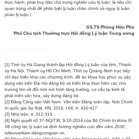
thực hành, phát huy dân chủ trong nghiên cứu lý luận; là tiêu chí
quan trọng nhất để phân biệt lý luận chân chính và ngụy lý luận,
phản lý luận./.
GS.TS Phùng Hữu Phú
Phó Chủ tịch Thường trực Hội đồng Lý luận Trung ương
[1]
Tỉnh ủy Hà Giang thành lập Hội đồng Lý luận của tỉnh; Thành
ủy Hà Nội, Thành ủy Hồ Chí Minh, Tỉnh ủy Quảng Ninh trực tiếp
chỉ đạo triển khai các chương trình, đề án khoa học phục vụ xây
dựng văn kiện Đại hội đảng bộ và triển khai thực hiện các chủ
trương lớn về đổi mới mô hình tăng trưởng, cơ cấu lại kinh tế,
phát triển văn hóa, xây dựng đảng bộ...
[2]
Đảng Cộng sản Việt Nam:
Văn kiện Đảng toàn tập,
Nxb Chính
trị quốc gia-Sự thật, HN, 2016, t.66, tr. 416-417.
[3]
Như trên, tr. 312-313.
[4]
Nghị quyết số 37-NQ/TW, 9-10-2014 của Bộ Chính trị khóa XI
Về công tác lý luận và định hướng nghiên cứu đến năm 2030,
tulieuvankien.dangcongsan.vn,