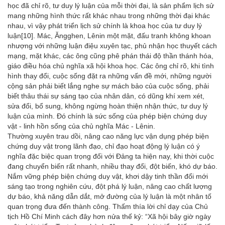
học đã chỉ rõ, tư duy lý luận của mỗi thời đại, là sản phẩm lịch sử
mang những hình thức rất khác nhau trong những thời đại khác
nhau, vì vậy phát triển lịch sử chính là khoa học của tư duy lý
luận
[10]
. Mác, Ăngghen, Lênin một mặt, đấu tranh không khoan
nhượng với những luận điệu xuyên tạc, phủ nhận học thuyết cách
mạng, mặt khác, các ông cũng phê phán thái độ thần thánh hóa,
giáo điều hóa chủ nghĩa xã hội khoa học. Các ông chỉ rõ, khi tình
hình thay đổi, cuộc sống đặt ra những vấn đề mới, những người
cộng sản phải biết lắng nghe sự mách bảo của cuộc sống, phải
biết thâu thái sự sáng tạo của nhân dân, có dũng khí xem xét,
sửa đổi, bổ sung, không ngừng hoàn thiện nhận thức, tư duy lý
luận của mình. Đó chính là sức sống của phép biện chứng duy
vật - linh hồn sống của chủ nghĩa Mác - Lênin.
Thường xuyên trau dồi, nâng cao năng lực vận dụng phép biện
chứng duy vật trong lãnh đạo, chỉ đạo hoạt động lý luận có ý
nghĩa đặc biệc quan trọng đối với Đảng ta hiện nay, khi thời cuộc
đang chuyển biến rất nhanh, nhiều thay đổi, đột biến, khó dự báo.
Nắm vững phép biện chứng duy vật, khơi dậy tinh thần đổi mới
sáng tạo trong nghiên cứu, đột phá lý luận, nâng cao chất lượng
dự báo, khả năng dẫn dắt, mở đường của lý luận là một nhân tố
quan trọng đưa đến thành công. Thấm thía lời chỉ dạy của Chủ
tịch Hồ Chí Minh cách đây hơn nửa thế kỷ: “Xã hội bây giờ ngày