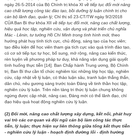
ngày 26-5-2014 của Bộ Chính trị khóa XI
về tiếp tục đổi mới nâng
cao chất lượng công tác đào tạo, bồi dưỡng lý luận chính trị cho
cán bộ lãnh đạo, quản lý;
Chỉ thị số 23-CT/TW ngày 9/2/2018
CỦA Ban Bí thư khóa XII
về tiếp tục đổi mới, nâng cao chất lượng,
hiệu quả học tập, nghiên cứu, vận dụng và phát triển chủ nghĩa
Mác - Lênin, tư tưởng Hồ Chí Minh trong tình hình mới,
theo
hướng phát huy tính tích cực, chủ động, sáng tạo của học viên;
tạo điều kiện để học viên tham gia tích cực vào quá trình đào tạo,
có cơ sở tiếp tục tự học, bổ sung, mở rộng, nâng cao kiến thức,
rèn luyện về phương pháp tư duy, khả năng vận dụng giải quyết
tình huống thực tiễn
[14]
. Ban Chấp hành Trung ương, Bộ Chính
trị, Ban Bí thư cần tổ chức nghiêm túc những lớp học tập, nghiên
cứu, cập nhật về lý luận, có thảo luận sâu, tranh luận thẳng thắn,
dân chủ, nêu gương sáng trước toàn Đảng về tinh thần học tập,
nghiên cứu lý luận. Trên nền tảng tri thức lý luận chung không
ngừng được cập nhật, nâng cao, Đảng mới có thể lãnh đạo, chỉ
đạo hiệu quả hoạt động nghiên cứu lý luận.
(2)
Đổi mới, nâng cao chất lượng xây dựng, kết nối, phát huy
vai trò các cơ quan và đội ngũ cán bộ làm công tác thực
tiễn, lý luận; thực hiện sự liên thông giữa tổng kết thực tiễn
- nghiên cứu lý luận - hoạch định đường lối - định hướng