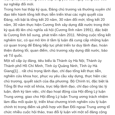
sự nghiệp đổi mới.
Trong hơn hai thập kỷ qua, Đảng chủ trương và thường xuyên chỉ
đạo tiến hành tổng kết thực tiễn triển khai các nghị quyết của
Đảng, nổi bật là tổng kết 20 năm, 30 năm đổi mới; tổng kết 20
năm, 30 năm thực hiện Cương lĩnh xây dựng đất nước trong thời
kỳ quá độ lên chủ nghĩa xã hội (Cương lĩnh năm 1991), đặc biệt
là Cương lĩnh bổ sung, phát triển năm 2011. Những cuộc tổng kết
nghiêm túc, có qui mô lớn ở tầm lý luận đã cung cấp những luận
cứ quan trọng để Đảng tiếp tục phát triển tư duy lãnh đạo, hoàn
thiện đường lối, quan điểm, chủ trương xây dựng đất nước, bảo
vệ Tổ quốc.
Một số cấp ủy đảng, tiêu biểu là Thành ủy Hà Nội, Thành ủy
Thành phố Hồ Chí Minh, Tỉnh ủy Quảng Ninh, Tỉnh ủy Hà
Giang
[1]
... rất chú trọng lãnh đạo, chỉ đạo tổng kết thực tiễn,
nghiên cứu khoa học, phục vụ yêu cầu xây dựng, thực hiện các
chủ trương, quyết sách của địa phương. Bộ Chính trị, đặc biệt là
Tổng Bí thư một số khóa, trực tiếp lãnh đạo, chỉ đạo công tác lý
luận, định kỳ làm việc, chỉ đạo hoạt động của Hội đồng Lý luận
Trung ương; giao cho Hội đồng Lý luận Trung ương trách nhiệm
làm đầu mối quản lý, triển khai chương trình nghiên cứu lý luận
chính trị trọng điểm và phối hợp với Ban Đối ngoại Trung ương tổ
chức nhiều cuộc hội thảo, trao đổi lý luận với một số đảng cộng