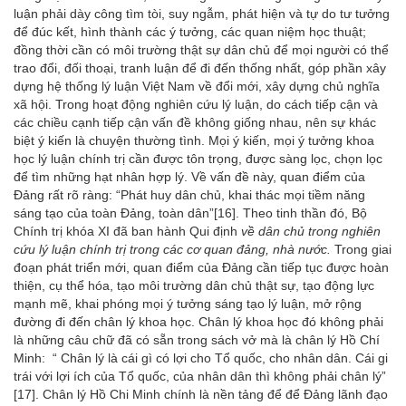
luận phải dày công tìm tòi, suy ngẫm, phát hiện và tự do tư tưởng
để đúc kết, hình thành các ý tưởng, các quan niệm học thuật;
đồng thời cần có môi trường thật sự dân chủ để mọi người có thể
trao đổi, đối thoại, tranh luận để đi đến thống nhất, góp phần xây
dựng hệ thống lý luận Việt Nam về đổi mới, xây dựng chủ nghĩa
xã hội. Trong hoạt động nghiên cứu lý luận, do cách tiếp cận và
các chiều cạnh tiếp cận vấn đề không giống nhau, nên sự khác
biệt ý kiến là chuyện thường tình. Mọi ý kiến, mọi ý tưởng khoa
học lý luận chính trị cần được tôn trọng, được sàng lọc, chọn lọc
để tìm những hạt nhân hợp lý. Về vấn đề này, quan điểm của
Đảng rất rõ ràng: “Phát huy dân chủ, khai thác mọi tiềm năng
sáng tạo của toàn Đảng, toàn dân”
[16]
. Theo tinh thần đó, Bộ
Chính trị khóa XI đã ban hành Qui định
về dân chủ trong nghiên
cứu lý luận chính trị trong các cơ quan đảng, nhà nước.
Trong giai
đoạn phát triển mới, quan điểm của Đảng cần tiếp tục được hoàn
thiện, cụ thể hóa, tạo môi trường dân chủ thật sự, tạo động lực
mạnh mẽ, khai phóng mọi ý tưởng sáng tạo lý luận, mở rộng
đường đi đến chân lý khoa học. Chân lý khoa học đó không phải
là những câu chữ đã có sẵn trong sách vở mà là chân lý Hồ Chí
Minh: “ Chân lý là cái gì có lợi cho Tổ quốc, cho nhân dân. Cái gi
trái với lợi ích của Tổ quốc, của nhân dân thì không phải chân lý”
[17]
. Chân lý Hồ Chi Minh chính là nền tảng để để Đảng lãnh đạo