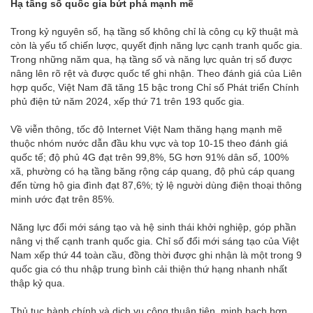
Hạ tầng số quốc gia bứt phá mạnh mẽ
Trong kỷ nguyên số, hạ tầng số không chỉ là công cụ kỹ thuật mà
còn là yếu tố chiến lược, quyết định năng lực cạnh tranh quốc gia.
Trong những năm qua, hạ tầng số và năng lực quản trị số được
nâng lên rõ rệt và được quốc tế ghi nhận. Theo đánh giá của Liên
hợp quốc, Việt Nam đã tăng 15 bậc trong Chỉ số Phát triển Chính
phủ điện tử năm 2024, xếp thứ 71 trên 193 quốc gia.
Về viễn thông, tốc độ Internet Việt Nam thăng hạng mạnh mẽ
thuộc nhóm nước dẫn đầu khu vực và top 10-15 theo đánh giá
quốc tế; độ phủ 4G đạt trên 99,8%, 5G hơn 91% dân số, 100%
xã, phường có hạ tầng băng rộng cáp quang, độ phủ cáp quang
đến từng hộ gia đình đạt 87,6%; tỷ lệ người dùng điện thoại thông
minh ước đạt trên 85%.
Năng lực đổi mới sáng tạo và hệ sinh thái khởi nghiệp, góp phần
nâng vị thế cạnh tranh quốc gia. Chỉ số đổi mới sáng tạo của Việt
Nam xếp thứ 44 toàn cầu, đồng thời được ghi nhận là một trong 9
quốc gia có thu nhập trung bình cải thiện thứ hạng nhanh nhất
thập kỷ qua.
Thủ tục hành chính và dịch vụ công thuận tiện, minh bạch hơn