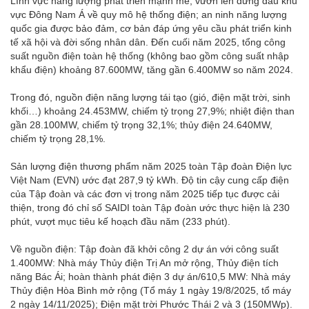
Lĩnh vực năng lượng phát triển mạnh mẽ, vươn lên đứng đầu khu
vực Đông Nam Á về quy mô hệ thống điện; an ninh năng lượng
quốc gia được bảo đảm, cơ bản đáp ứng yêu cầu phát triển kinh
tế xã hội và đời sống nhân dân. Đến cuối năm 2025, tổng công
suất nguồn điện toàn hệ thống (không bao gồm công suất nhập
khẩu điện) khoảng 87.600MW, tăng gần 6.400MW so năm 2024.
Trong đó, nguồn điện năng lượng tái tạo (gió, điện mặt trời, sinh
khối…) khoảng 24.453MW, chiếm tỷ trọng 27,9%; nhiệt điện than
gần 28.100MW, chiếm tỷ trọng 32,1%; thủy điện 24.640MW,
chiếm tỷ trọng 28,1%.
Sản lượng điện thương phẩm năm 2025 toàn Tập đoàn Điện lực
Việt Nam (EVN) ước đạt 287,9 tỷ kWh. Độ tin cậy cung cấp điện
của Tập đoàn và các đơn vị trong năm 2025 tiếp tục được cải
thiện, trong đó chỉ số SAIDI toàn Tập đoàn ước thực hiện là 230
phút, vượt mục tiêu kế hoạch đầu năm (233 phút).
Về nguồn điện: Tập đoàn đã khởi công 2 dự án với công suất
1.400MW: Nhà máy Thủy điện Trị An mở rộng, Thủy điện tích
năng Bác Ái; hoàn thành phát điện 3 dự án/610,5 MW: Nhà máy
Thủy điện Hòa Bình mở rộng (Tổ máy 1 ngày 19/8/2025, tổ máy
2 ngày 14/11/2025); Điện mặt trời Phước Thái 2 và 3 (150MWp).