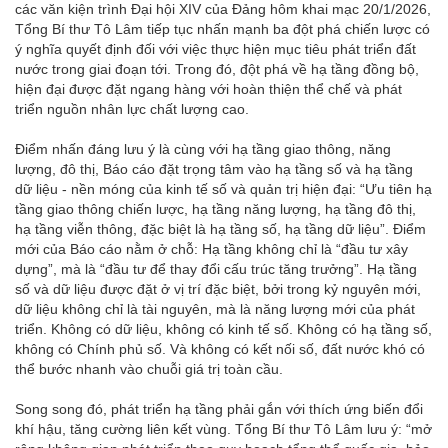
các văn kiện trình Đại hội XIV của Đảng hôm khai mạc 20/1/2026,
Tổng Bí thư Tô Lâm tiếp tục nhấn mạnh ba đột phá chiến lược có
ý nghĩa quyết định đối với việc thực hiện mục tiêu phát triển đất
nước trong giai đoạn tới. Trong đó, đột phá về hạ tầng đồng bộ,
hiện đại được đặt ngang hàng với hoàn thiện thể chế và phát
triển nguồn nhân lực chất lượng cao.
Điểm nhấn đáng lưu ý là cùng với hạ tầng giao thông, năng
lượng, đô thị, Báo cáo đặt trọng tâm vào hạ tầng số và hạ tầng
dữ liệu - nền móng của kinh tế số và quản trị hiện đại: “Ưu tiên hạ
tầng giao thông chiến lược, hạ tầng năng lượng, hạ tầng đô thị,
hạ tầng viễn thông, đặc biệt là hạ tầng số, hạ tầng dữ liệu”. Điểm
mới của Báo cáo nằm ở chỗ: Hạ tầng không chỉ là “đầu tư xây
dựng”, mà là “đầu tư để thay đổi cấu trúc tăng trưởng”. Hạ tầng
số và dữ liệu được đặt ở vị trí đặc biệt, bởi trong kỷ nguyên mới,
dữ liệu không chỉ là tài nguyên, mà là năng lượng mới của phát
triển. Không có dữ liệu, không có kinh tế số. Không có hạ tầng số,
không có Chính phủ số. Và không có kết nối số, đất nước khó có
thể bước nhanh vào chuỗi giá trị toàn cầu.
Song song đó, phát triển hạ tầng phải gắn với thích ứng biến đổi
khí hậu, tăng cường liên kết vùng. Tổng Bí thư Tô Lâm lưu ý: “mở