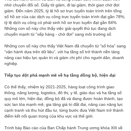
nhờ chuyển đổi số. Giấy tờ giảm, đi lại giảm, thời gian chờ đợi
giảm. Đến năm 2025, tỷ lệ hồ sơ trực tuyến toàn trình trên tổng
số hồ sơ của các dịch vụ công trực tuyến toàn trình đạt gần 78%;
tỷ lệ dịch vụ công có phát sinh hồ sơ trực tuyến đạt gần 84%.
Những con số này cho thấy việc giải quyết thủ tục đang dịch
chuyển mạnh từ "xếp hàng - chờ đợi" sang môi trường số.
Những con số này cho thấy Việt Nam đã chuyển từ "số hóa" sang
“vận hành dựa trên dữ liệu”, với hạ tầng số trở thành nền tảng
nâng cao hiệu lực quản trị và giảm chi phí cho người dân, doanh
nghiệp.
Tiếp tục đột phá mạnh mẽ về hạ tầng đồng bộ, hiện đại
Có thể thấy, nhiệm kỳ 2021-2025, hàng loạt công trình giao
thông, năng lượng, logistics, đô thị, y tế, giáo dục và hạ tầng số
quy mô lớn, hiện đại, đồng bộ đã và đang được hoàn thành, tạo
sức lan tỏa mạnh mẽ, gia tăng giá trị đất đai, nâng cao năng lực
cạnh tranh và thu hút đầu tư, từng bước đưa Việt Nam trở thành
điểm kết nối quan trọng của khu vực và thế giới.
Trình bày Báo cáo của Ban Chấp hành Trung ương khóa XIII về