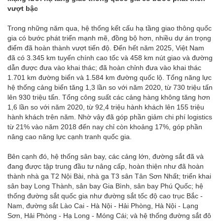
vượt bậc
Trong những năm qua, hệ thống kết cấu hạ tầng giao thông quốc
gia có bước phát triển mạnh mẽ, đồng bộ hơn, nhiều dự án trọng
điểm đã hoàn thành vượt tiến độ. Đến hết năm 2025, Việt Nam
đã có 3.345 km tuyến chính cao tốc và 458 km nút giao và đường
dẫn được đưa vào khai thác; đã hoàn chỉnh đưa vào khai thác
1.701 km đường biển và 1.584 km đường quốc lộ. Tổng năng lực
hệ thống cảng biển tăng 1,3 lần so với năm 2020, từ 730 triệu tấn
lên 930 triệu tấn. Tổng công suất các cảng hàng không tăng hơn
1,6 lần so với năm 2020, từ 92,4 triệu hành khách lên 155 triệu
hành khách trên năm. Nhờ vậy đã góp phần giảm chi phí logistics
từ 21% vào năm 2018 đến nay chỉ còn khoảng 17%, góp phần
nâng cao năng lực cạnh tranh quốc gia.
Bên cạnh đó, hệ thống sân bay, các cảng lớn, đường sắt đã và
đang được tập trung đầu tư nâng cấp, hoàn thiện như đã hoàn
thành nhà ga T2 Nội Bài, nhà ga T3 sân Tân Sơn Nhất; triển khai
sân bay Long Thành, sân bay Gia Bình, sân bay Phú Quốc; hệ
thống đường sắt quốc gia như đường sắt tốc độ cao trục Bắc -
Nam, đường sắt Lào Cai - Hà Nội - Hải Phòng, Hà Nội - Lạng
Sơn, Hải Phòng - Hạ Long - Móng Cái; và hệ thống đường sắt đô