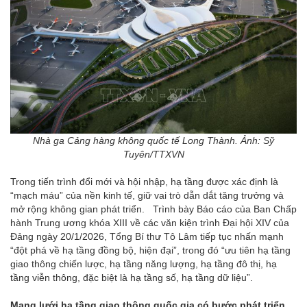
Nhà ga Cảng hàng không quốc tế Long Thành. Ảnh: Sỹ
Tuyên/TTXVN
Trong tiến trình đổi mới và hội nhập, hạ tầng được xác định là
“mạch máu” của nền kinh tế, giữ vai trò dẫn dắt tăng trưởng và
mở rộng không gian phát triển. Trình bày Báo cáo của Ban Chấp
hành Trung ương khóa XIII về các văn kiện trình Đại hội XIV của
Đảng ngày 20/1/2026, Tổng Bí thư Tô Lâm tiếp tục nhấn mạnh
“đột phá về hạ tầng đồng bộ, hiện đại”, trong đó “ưu tiên hạ tầng
giao thông chiến lược, hạ tầng năng lượng, hạ tầng đô thị, hạ
tầng viễn thông, đặc biệt là hạ tầng số, hạ tầng dữ liệu”.
Mạng lưới hạ tầng giao thông quốc gia có bước phát triển