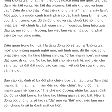
rộng không gian phát triển theo quy hoạch tổng thể quốc gia, bảo
đảm liên kết vùng, liên kết địa phương, kết nối khu vực và toàn
cầu”. Điều đó cho thấy: Phát triển không thể là “mạnh ai nấy làm”.
Một quốc gia muốn cạnh tranh phải có các hành lang kinh tế, các
cực tăng trưởng, các đô thị động lực và các chuỗi kết nối thống
nhất. Liên kết chính là cách giảm chi phí logistics, tăng hiệu quả
đầu tư, mở rộng thị trường, tạo việc làm và lan tỏa cơ hội phát
triển tới mọi vùng miền.
Điều quan trọng hơn cả: Hạ tầng đồng bộ sẽ tạo ra “không gian
mới” cho những ngành nghề mới, mô hình mới, đô thị mới, vùng
phát triển mới. Hạ tầng không chỉ giúp “đi lại nhanh hơn”, mà giúp
đất nước đi xa hơn. Nó tạo lực bật cho nền kinh tế, mở biên cho
sáng tạo, và đặt đất nước vào các mạch kết nối lớn của khu vực
và thế giới.
Báo cáo xác định rõ ba đột phá chiến lược cần tập trung “làm thật
mạnh, làm thật nhanh, làm đến nơi đến chốn”, trong đó nhấn
mạnh quan hệ hữu cơ: “Thể chế mở đường; nhân lực quyết định
tốc độ và chất lượng; hạ tầng tạo không gian và sức bật. Nếu làm
đồng bộ, chúng ta sẽ tạo ra "đà" mới và "thế" mới; nếu làm nửa
vời, chúng ta sẽ tự đánh mất cơ hội”.