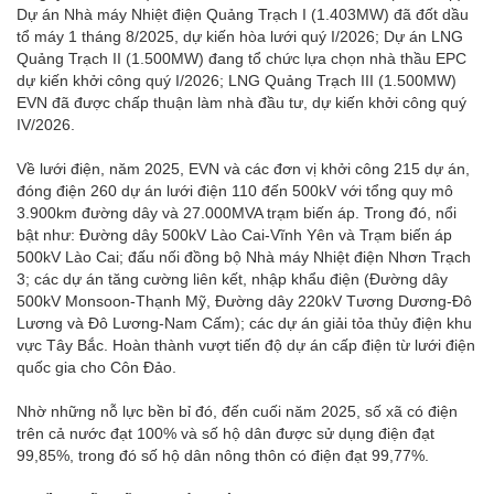
Dự án Nhà máy Nhiệt điện Quảng Trạch I (1.403MW) đã đốt dầu
tổ máy 1 tháng 8/2025, dự kiến hòa lưới quý I/2026; Dự án LNG
Quảng Trạch II (1.500MW) đang tổ chức lựa chọn nhà thầu EPC
dự kiến khởi công quý I/2026; LNG Quảng Trạch III (1.500MW)
EVN đã được chấp thuận làm nhà đầu tư, dự kiến khởi công quý
IV/2026.
Về lưới điện, năm 2025, EVN và các đơn vị khởi công 215 dự án,
đóng điện 260 dự án lưới điện 110 đến 500kV với tổng quy mô
3.900km đường dây và 27.000MVA trạm biến áp. Trong đó, nổi
bật như: Đường dây 500kV Lào Cai-Vĩnh Yên và Trạm biến áp
500kV Lào Cai; đấu nối đồng bộ Nhà máy Nhiệt điện Nhơn Trạch
3; các dự án tăng cường liên kết, nhập khẩu điện (Đường dây
500kV Monsoon-Thạnh Mỹ, Đường dây 220kV Tương Dương-Đô
Lương và Đô Lương-Nam Cấm); các dự án giải tỏa thủy điện khu
vực Tây Bắc. Hoàn thành vượt tiến độ dự án cấp điện từ lưới điện
quốc gia cho Côn Đảo.
Nhờ những nỗ lực bền bỉ đó, đến cuối năm 2025, số xã có điện
trên cả nước đạt 100% và số hộ dân được sử dụng điện đạt
99,85%, trong đó số hộ dân nông thôn có điện đạt 99,77%.