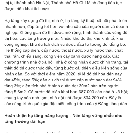
thị tại thành phố Hà Nội, Thành phố Hồ Chí Minh đang tiếp tục
được triển khai tích cực.
Hạ tầng xây dựng đô thị, nhà ở, hạ tầng kỹ thuật xã hội phát triển
nhanh hơn, đáp ứng tốt hơn với nhu cầu của người dân và doanh
nghiệp. Không gian đô thị được mở rộng, hình thành các vùng đô
thị hóa, cực tăng trưởng mới. Nhiều khu đô thị, khu kinh tế, khu
công nghiệp, khu du lịch dịch vụ được đầu tư tương đối đồng bộ.
Hệ thống cấp điện, cấp nước, thoát nước, xử lý nước thải, chất
thải rắn, chiếu sáng, công viên cây xanh được nâng cấp. Các
chương trình nhà ở xã hội, nhà ở công nhân được chỉnh trang, tái
thiết đô thị được thúc đẩy, từng bước cải thiện điều kiện sống của
nhân dân. So với thời điểm năm 2020, tỷ lệ đô thị hóa đến nay
đạt 45%, tăng 5%; dân cư đô thị được cấp nước sạch đạt 94%,
tăng 3%; diện tích nhà ở bình quân đạt 30m2 sàn trên người,
tăng 5,6m2. Cả nước đã triển khai hơn 687.000 căn nhà ở xã hội;
chung tay xóa nhà tạm, nhà dột nát được 334.200 căn. Đây là
các công trình quốc gia đặc biệt, công trình của ý Đảng, lòng dân.
Hoàn thiện hạ tầng năng lượng - Nền tảng vững chắc cho
tăng trưởng dài hạn