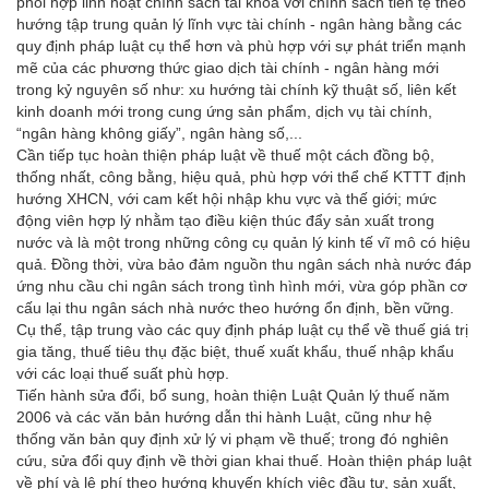
phối hợp linh hoạt chính sách tài khóa với chính sách tiền tệ theo
hướng tập trung quản lý lĩnh vực tài chính - ngân hàng bằng các
quy định pháp luật cụ thể hơn và phù hợp với sự phát triển mạnh
mẽ của các phương thức giao dịch tài chính - ngân hàng mới
trong kỷ nguyên số như: xu hướng tài chính kỹ thuật số, liên kết
kinh doanh mới trong cung ứng sản phẩm, dịch vụ tài chính,
“ngân hàng không giấy”, ngân hàng số,...
Cần tiếp tục hoàn thiện pháp luật về thuế một cách đồng bộ,
thống nhất, công bằng, hiệu quả, phù hợp với thể chế KTTT định
hướng XHCN, với cam kết hội nhập khu vực và thế giới; mức
động viên hợp lý nhằm tạo điều kiện thúc đẩy sản xuất trong
nước và là một trong những công cụ quản lý kinh tế vĩ mô có hiệu
quả. Đồng thời, vừa bảo đảm nguồn thu ngân sách nhà nước đáp
ứng nhu cầu chi ngân sách trong tình hình mới, vừa góp phần cơ
cấu lại thu ngân sách nhà nước theo hướng ổn định, bền vững.
Cụ thể, tập trung vào các quy định pháp luật cụ thể về thuế giá trị
gia tăng, thuế tiêu thụ đặc biệt, thuế xuất khẩu, thuế nhập khẩu
với các loại thuế suất phù hợp.
Tiến hành sửa đổi, bổ sung, hoàn thiện Luật Quản lý thuế năm
2006 và các văn bản hướng dẫn thi hành Luật, cũng như hệ
thống văn bản quy định xử lý vi phạm về thuế; trong đó nghiên
cứu, sửa đổi quy định về thời gian khai thuế. Hoàn thiện pháp luật
về phí và lệ phí theo hướng khuyến khích việc đầu tư, sản xuất,