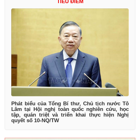
TIÊU ĐIỂM
Phát biểu của Tổng Bí thư, Chủ tịch nước Tô
Lâm tại Hội nghị toàn quốc nghiên cứu, học
tập, quán triệt và triển khai thực hiện Nghị
quyết số 10-NQ/TW