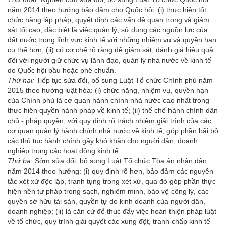
năm 2014 theo hướng bảo đảm cho Quốc hội: (i) thực hiện tốt
chức năng lập pháp, quyết định các vấn đề quan trọng và giám
sát tối cao, đặc biệt là việc quản lý, sử dụng các nguồn lực của
đất nước trong lĩnh vực kinh tế với những nhiệm vụ và quyền hạn
cụ thể hơn; (ii) có cơ chế rõ ràng để giám sát, đánh giá hiệu quả
đối với người giữ chức vụ lãnh đạo, quản lý nhà nước về kinh tế
do Quốc hội bầu hoặc phê chuẩn.
Thứ hai:
Tiếp tục sửa đổi, bổ sung Luật Tổ chức Chính phủ năm
2015 theo hướng luật hóa: (i) chức năng, nhiệm vụ, quyền hạn
của Chính phủ là cơ quan hành chính nhà nước cao nhất trong
thực hiện quyền hành pháp về kinh tế; (ii) thể chế hành chính dân
chủ - pháp quyền, với quy định rõ trách nhiệm giải trình của các
cơ quan quản lý hành chính nhà nước về kinh tế, góp phần bãi bỏ
các thủ tục hành chính gây khó khăn cho người dân, doanh
nghiệp trong các hoạt động kinh tế.
Thứ ba:
Sớm sửa đổi, bổ sung Luật Tổ chức Tòa án nhân dân
năm 2014
theo hướng: (i) quy định rõ hơn, bảo đảm các nguyên
tắc xét xử độc lập, tranh tụng trong xét xử, qua đó góp phần thực
hiện nền tư pháp trong sạch, nghiêm minh, bảo vệ công lý, các
quyền sở hữu tài sản, quyền tự do kinh doanh của người dân,
doanh nghiệp; (ii) là căn cứ để thúc đẩy việc hoàn thiện pháp luật
về tổ chức, quy trình giải quyết các xung đột, tranh chấp kinh tế