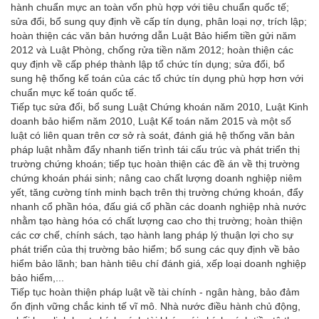
hành chuẩn mực an toàn vốn phù hợp với tiêu chuẩn quốc tế;
sửa đổi, bổ sung quy định về cấp tín dụng, phân loại nợ, trích lập;
hoàn thiện các văn bản hướng dẫn Luật Bảo hiểm tiền gửi năm
2012 và Luật Phòng, chống rửa tiền năm 2012; hoàn thiện các
quy định về cấp phép thành lập tổ chức tín dụng; sửa đổi, bổ
sung hệ thống kế toán của các tổ chức tín dụng phù hợp hơn với
chuẩn mực kế toán quốc tế.
Tiếp tục sửa đổi, bổ sung Luật Chứng khoán năm 2010, Luật Kinh
doanh bảo hiểm năm 2010, Luật Kế toán năm 2015 và một số
luật có liên quan trên cơ sở rà soát, đánh giá hệ thống văn bản
pháp luật nhằm đẩy nhanh tiến trình tái cấu trúc và phát triển thị
trường chứng khoán; tiếp tục hoàn thiện các đề án về thị trường
chứng khoán phái sinh; nâng cao chất lượng doanh nghiệp niêm
yết, tăng cường tính minh bạch trên thị trường chứng khoán, đẩy
nhanh cổ phần hóa, đấu giá cổ phần các doanh nghiệp nhà nước
nhằm tạo hàng hóa có chất lượng cao cho thị trường; hoàn thiện
các cơ chế, chính sách, tạo hành lang pháp lý thuận lợi cho sự
phát triển của thị trường bảo hiểm; bổ sung các quy định về bảo
hiểm bảo lãnh; ban hành tiêu chí đánh giá, xếp loại doanh nghiệp
bảo hiểm,...
Tiếp tục hoàn thiện pháp luật về tài chính - ngân hàng, bảo đảm
ổn định vững chắc kinh tế vĩ mô. Nhà nước điều hành chủ động,