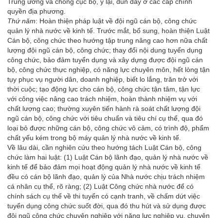
Trung ương và chống cục bộ, ỷ lại, đùn đẩy ở các cấp chính
quyền địa phương.
Thứ năm
: Hoàn thiện pháp luật về đội ngũ cán bộ, công chức
quản lý nhà nước về kinh tế. Trước mắt, bổ sung, hoàn thiện Luật
Cán bộ, công chức theo hướng tập trung nâng cao hơn nữa chất
lượng đội ngũ cán bộ, công chức; thay đổi nội dung tuyển dụng
công chức, bảo đảm tuyển dụng và xây dựng được đội ngũ cán
bộ, công chức thực nghiệp, có năng lực chuyên môn, hết lòng tận
tụy phục vụ người dân, doanh nghiệp, biết lo lắng, trăn trở với
thời cuộc; tạo động lực cho cán bộ, công chức tận tâm, tận lực
với công việc nâng cao trách nhiệm, hoàn thành nhiệm vụ với
chất lượng cao; thường xuyên tiến hành rà soát chất lượng đội
ngũ cán bộ, công chức với tiêu chuẩn và tiêu chí cụ thể, qua đó
loại bỏ được những cán bộ, công chức vô cảm, có trình độ, phẩm
chất yếu kém trong bộ máy quản lý nhà nước về kinh tế.
Về lâu dài, cần nghiên cứu theo hướng tách Luật Cán bộ, công
chức làm hai luật: (1) Luật Cán bộ lãnh đạo, quản lý nhà nước về
kinh tế để bảo đảm mọi hoạt động quản lý nhà nước về kinh tế
đều có cán bộ lãnh đạo, quản lý của Nhà nước chịu trách nhiệm
cá nhân cụ thể, rõ ràng; (2) Luật Công chức nhà nước để có
chính sách cụ thể về thi tuyển có cạnh tranh, về chấm dứt việc
tuyển dụng công chức suốt đời, qua đó thu hút và sử dụng được
đội ngũ công chức chuyên nghiệp với năng lực nghiệp vụ, chuyên