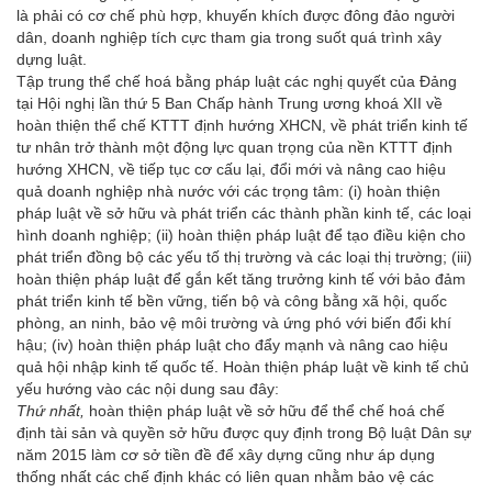
là phải có cơ chế phù hợp, khuyến khích được đông đảo người
dân, doanh nghiệp tích cực tham gia trong suốt quá trình xây
dựng luật.
Tập trung thể chế hoá bằng pháp luật các nghị quyết của Đảng
tại Hội nghị lần thứ 5 Ban Chấp hành Trung ương khoá XII về
hoàn thiện thể chế KTTT định hướng XHCN, về phát triển kinh tế
tư nhân trở thành một động lực quan trọng của nền KTTT định
hướng XHCN, về tiếp tục cơ cấu lại, đổi mới và nâng cao hiệu
quả doanh nghiệp nhà nước với các trọng tâm: (i) hoàn thiện
pháp luật về sở hữu và phát triển các thành phần kinh tế, các loại
hình doanh nghiệp; (ii) hoàn thiện pháp luật để tạo điều kiện cho
phát triển đồng bộ các yếu tố thị trường và các loại thị trường; (iii)
hoàn thiện pháp luật để gắn kết tăng trưởng kinh tế với bảo đảm
phát triển kinh tế bền vững, tiến bộ và công bằng xã hội, quốc
phòng, an ninh, bảo vệ môi trường và ứng phó với biến đổi khí
hậu; (iv) hoàn thiện pháp luật cho đẩy mạnh và nâng cao hiệu
quả hội nhập kinh tế quốc tế. Hoàn thiện pháp luật về kinh tế chủ
yếu hướng vào các nội dung sau đây:
Thứ nhất,
hoàn thiện pháp luật về sở hữu để thể chế hoá chế
định tài sản và quyền sở hữu được quy định trong Bộ luật Dân sự
năm 2015 làm cơ sở tiền đề để xây dựng cũng như áp dụng
thống nhất các chế định khác có liên quan nhằm bảo vệ các