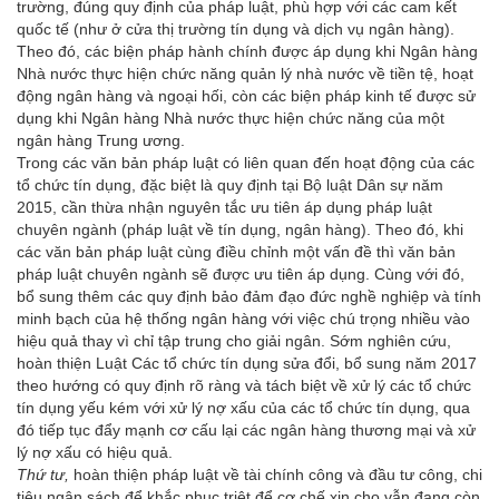
trường, đúng quy định của pháp luật, phù hợp với các cam kết
quốc tế (như ở cửa thị trường tín dụng và dịch vụ ngân hàng).
Theo đó, các biện pháp hành chính được áp dụng khi Ngân hàng
Nhà nước thực hiện chức năng quản lý nhà nước về tiền tệ, hoạt
động ngân hàng và ngoại hối, còn các biện pháp kinh tế được sử
dụng khi Ngân hàng Nhà nước thực hiện chức năng của một
ngân hàng Trung ương.
Trong các văn bản pháp luật có liên quan đến hoạt động của các
tổ chức tín dụng, đặc biệt là quy định tại Bộ luật Dân sự năm
2015, cần thừa nhận nguyên tắc ưu tiên áp dụng pháp luật
chuyên ngành (pháp luật về tín dụng, ngân hàng). Theo đó, khi
các văn bản pháp luật cùng điều chỉnh một vấn đề thì văn bản
pháp luật chuyên ngành sẽ được ưu tiên áp dụng. Cùng với đó,
bổ sung thêm các quy định bảo đảm đạo đức nghề nghiệp và tính
minh bạch của hệ thống ngân hàng với việc chú trọng nhiều vào
hiệu quả thay vì chỉ tập trung cho giải ngân. Sớm nghiên cứu,
hoàn thiện Luật Các tổ chức tín dụng sửa đổi, bổ sung năm 2017
theo hướng có quy định rõ ràng và tách biệt về xử lý các tổ chức
tín dụng yếu kém với xử lý nợ xấu của các tổ chức tín dụng, qua
đó tiếp tục đẩy mạnh cơ cấu lại các ngân hàng thương mại và xử
lý nợ xấu có hiệu quả.
Thứ tư,
hoàn thiện pháp luật về tài chính công và đầu tư công, chi
tiêu ngân sách để khắc phục triệt để cơ chế xin cho vẫn đang còn