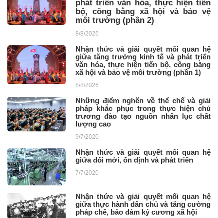
phát triển văn hóa, thực hiện tiến
bộ, công bằng xã hội và bảo vệ
môi trường (phần 2)
8/8/2026
Nhận thức và giải quyết mối quan hệ
giữa tăng trưởng kinh tế và phát triển
văn hóa, thực hiện tiến bộ, công bằng
xã hội và bảo vệ môi trường (phần 1)
8/8/2026
Những điểm nghẽn về thể chế và giải
pháp khắc phục trong thực hiện chủ
trương đào tạo nguồn nhân lục chất
lượng cao ​
9/7/2020
Nhận thức và giải quyết mối quan hệ
giữa đổi mới, ổn dịnh và phát triển ​
7/7/2020
Nhận thức và giải quyết mối quan hệ
giữa thực hành dân chủ và tăng cường
pháp chế, bảo đảm kỷ cương xã hội