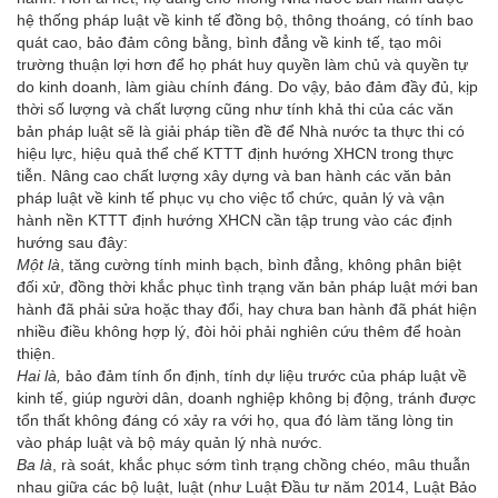
hệ thống pháp luật về kinh tế đồng bộ, thông thoáng, có tính bao
quát cao, bảo đảm công bằng, bình đẳng về
kinh tế, tạo môi
trường thuận lợi hơn để họ phát huy quyền làm chủ và quyền tự
do kinh doanh, làm giàu chính đáng. Do vậy, bảo đảm đầy đủ, kịp
thời số lượng và chất lượng cũng như tính khả thi của các văn
bản pháp luật sẽ là giải pháp tiền đề để Nhà nước ta thực thi có
hiệu lực, hiệu quả thể chế KTTT định hướng XHCN trong thực
tiễn. Nâng cao chất lượng xây dựng và ban hành các văn bản
pháp luật về kinh tế phục vụ cho việc tổ chức, quản lý và vận
hành nền KTTT định hướng XHCN cần tập trung vào các định
hướng sau đây:
Một là
, tăng cường tính minh bạch, bình đẳng, không phân biệt
đối xử, đồng thời khắc phục tình trạng văn bản pháp luật mới ban
hành đã phải sửa hoặc thay đổi, hay chưa ban hành đã phát hiện
nhiều điều không hợp lý, đòi hỏi phải nghiên cứu thêm để hoàn
thiện.
Hai là,
bảo đảm tính ổn định, tính dự liệu trước của pháp luật về
kinh tế, giúp người dân, doanh nghiệp không bị động, tránh được
tổn thất không đáng có xảy ra với họ, qua đó làm tăng lòng tin
vào pháp luật và bộ máy quản lý nhà nước.
Ba là
, rà soát, khắc phục sớm tình trạng chồng chéo, mâu thuẫn
nhau giữa các bộ luật, luật (như Luật Đầu tư năm 2014, Luật Bảo