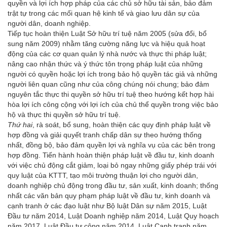
quyền và lợi ích hợp pháp của các chủ sở hữu tài sản, bảo đảm
trật tự trong các mối quan hệ kinh tế và giao lưu dân sự của
người dân, doanh nghiệp.
Tiếp tục hoàn thiện Luật Sở hữu trí tuệ năm 2005 (sửa đổi, bổ
sung năm 2009) nhằm tăng cường năng lực và hiệu quả hoạt
động của các cơ quan quản lý nhà nước và thực thi pháp luật;
nâng cao nhận thức và ý thức tôn trọng pháp luật của những
người có quyền hoặc lợi ích trong bảo hộ quyền tác giả và những
người liên quan cũng như của công chúng nói chung; bảo đảm
nguyên tắc thực thi quyền sở hữu trí tuệ theo hướng kết hợp hài
hòa lợi ích công cộng với lợi ích của chủ thể quyền trong việc bảo
hộ và thực thi quyền sở hữu trí tuệ.
Thứ hai
, rà soát, bổ sung, hoàn thiện các quy định pháp luật về
hợp đồng và giải quyết tranh chấp dân sự theo hướng thống
nhất, đồng bộ, bảo đảm quyền lợi và nghĩa vụ của các bên trong
hợp đồng. Tiến hành hoàn thiện pháp luật về đầu tư, kinh doanh
với việc chủ động cắt giảm, loại bỏ ngay những giấy phép trái với
quy luật của KTTT, tạo môi trường thuận lợi cho người dân,
doanh nghiệp chủ động trong đầu tư, sản xuất, kinh doanh; thống
nhất các văn bản quy phạm pháp luật về đầu tư, kinh doanh và
cạnh tranh ở các đạo luật như Bộ luật Dân sự năm 2015, Luật
Đầu tư năm 2014, Luật Doanh nghiệp năm 2014, Luật Quy hoạch
năm 2017, Luật Đầu tư công năm 2014, Luật Cạnh tranh năm