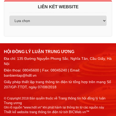
LIÊN KẾT WEBSITE
HỘI ĐỒNG LÝ LUẬN TRUNG ƯƠNG
Địa chỉ: 135 Đường Nguyễn Phong Sắc, Nghĩa Tân, Cầu Giấy, Hà
Nội
Điện thoại:
08045600
| Fax: 08045240 | Email:
banbientap@hdll.vn
Giấy phép thiết lập trang thông tin điện tử tổng hợp trên mạng Số
207/GP-TTDT, ngày 07/08/2018
Trang thông tin hội đồng lý luận
© Copyright 2018 Bản quyền thuộc về
Trung ương
Ghi rõ nguồn "www.hdll.vn" khi phát hành lại thông tin từ các nguồn này
Thiết kế website trang thông tin điện tử
BICWeb.vn™
bởi