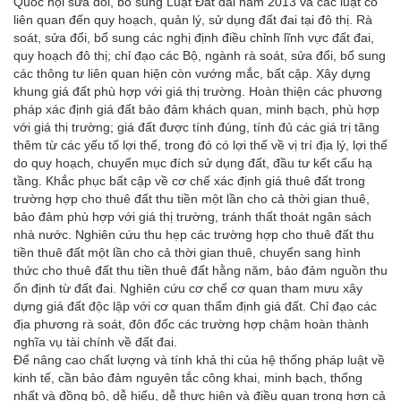
Quốc hội sửa đổi, bổ sung Luật Đất đai năm 2013 và các luật có
liên quan đến quy hoạch, quản lý, sử dụng đất đai tại đô thị. Rà
soát, sửa đổi, bổ sung các nghị định điều chỉnh lĩnh vực đất đai,
quy hoạch đô thị; chỉ đạo các Bộ, ngành rà soát, sửa đổi, bổ sung
các thông tư liên quan hiện còn vướng mắc, bất cập. Xây dựng
khung giá đất phù hợp với giá thị trường. Hoàn thiện các phương
pháp xác định giá đất bảo đảm khách quan, minh bạch, phù hợp
với giá thị trường; giá đất được tính đúng, tính đủ các giá trị tăng
thêm từ các yếu tố lợi thế, trong đó có lợi thế về vị trí địa lý, lợi thế
do quy hoạch, chuyển mục đích sử dụng đất, đầu tư kết cấu hạ
tầng. Khắc phục bất cập về cơ chế xác định giá thuê đất trong
trường hợp cho thuê đất thu tiền một lần cho cả thời gian thuê,
bảo đảm phù hợp với giá thị trường, tránh thất thoát ngân sách
nhà nước. Nghiên cứu thu hẹp các trường hợp cho thuê đất thu
tiền thuê đất một lần cho cả thời gian thuê, chuyển sang hình
thức cho thuê đất thu tiền thuê đất hằng năm, bảo đảm nguồn thu
ổn định từ đất đai. Nghiên cứu cơ chế cơ quan tham mưu xây
dựng giá đất độc lập với cơ quan thẩm định giá đất. Chỉ đạo các
địa phương rà soát, đôn đốc các trường hợp chậm hoàn thành
nghĩa vụ tài chính về đất đai.
Để nâng cao chất lượng và tính khả thi của hệ thống pháp luật về
kinh tế, cần bảo đảm nguyên tắc công khai, minh bạch, thống
nhất và đồng bộ, dễ hiểu, dễ thực hiện và điều quan trọng hơn cả