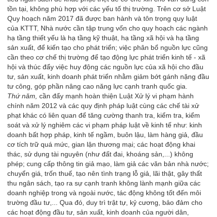
tồn tại, không phù hợp với các yếu tố thị trường. Trên cơ sở Luật
Quy hoạch năm 2017 đã được ban hành và tôn trọng quy luật
của KTTT, Nhà nước cần tập trung vốn cho quy hoạch các ngành
hạ tầng thiết yếu là hạ tầng kỹ thuật, hạ tầng xã hội và hạ tầng
sản xuất, để kiến tạo cho phát triển; việc phân bổ nguồn lực cũng
cần theo cơ chế thị trường để tạo động lực phát triển kinh tế - xã
hội và thúc đẩy việc huy động các nguồn lực của xã hội cho đầu
tư, sản xuất, kinh doanh phát triển nhằm giảm bớt gánh nặng đầu
tư công, góp phần nâng cao năng lực cạnh tranh quốc gia.
Thứ năm,
cần đẩy mạnh hoàn thiện Luật Xử lý vi phạm hành
chính năm 2012 và các quy định pháp luật cùng các chế tài xử
phạt khác có liên quan để tăng cường thanh tra, kiểm tra, kiểm
soát và xử lý nghiêm các vi phạm pháp luật về kinh tế như: kinh
doanh bất hợp pháp, kinh tế ngầm, buôn lậu, làm hàng giả, đầu
cơ tích trữ quá mức, gian lận thương mại; các hoạt động khai
thác, sử dụng tài nguyên (như đất đai, khoáng sản,...) không
phép; cung cấp thông tin giả mạo, làm giả các văn bản nhà nước;
chuyển giá, trốn thuế, tạo nên tình trạng lỗ giả, lãi thật, gây thất
thu ngân sách, tạo ra sự cạnh tranh không lành mạnh giữa các
doanh nghiệp trong và ngoài nước, tác động không tốt đến môi
trường đầu tư,... Qua đó, duy trì trật tự, kỷ cương, bảo đảm cho
các hoạt động đầu tư, sản xuất, kinh doanh của người dân,