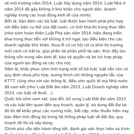
vệ môi trường năm 2014, Luật Xây dựng năm 2014, Luật Nhà ở
năm 2014 đã gây không ít khó khăn cho người dân, doanh
nghiệp trong các hoạt động kinh tế của mình).
Bốn là,
bảo đảm các bộ luật, luật được ban hành phải phù hợp
với điều kiện cụ thể của đất nước, có tính khả thi trong thực tiễn
(như sớm hoàn thiện Luật Phá sản năm 2014, hiện đang triển
khai trong thực tiễn với không ít trở ngại, tạo điều kiện cho các
doanh nghiệp khó khăn, thua lỗ có cơ hội rút ra khỏi thị trường
một cách có trật tự, góp phần tái phân phối tài sản, thúc đẩy lưu
thông vốn trong nền kinh tế, bảo vệ quyền và lợi ích hợp pháp
của người lao động và các chủ nợ).
Năm là
, khắc phục sớm tình trạng một số bộ luật, luật vẫn còn có
quy định chưa phù hợp, tương thích với những nguyên tắc của
KTTT, cũng như với các thông lệ, điều ước quốc tế mà Nhà nước
đã cam kết (như Luật Đất đai năm 2013, Luật Doanh nghiệp năm
2014, các luật về thuế,...).
Quốc hội sớm xem xét, sửa đổi, bổ sung Luật Đất đai năm 2013
và các luật liên quan đến quy hoạch, quản lý, sử dụng đất đai tại
đô thị để khắc phục các vướng mắc, bất cập, mâu thuẫn hiện nay,
bảo đảm tính đồng bộ trong hệ thống pháp luật về đất đai, quy
hoạch đô thị và xây dựng.
Chính phủ cần tiến hành tổng kết, đánh giá việc thực hiện và trình