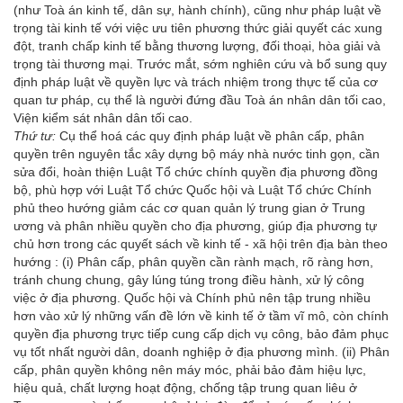
(như Toà án kinh tế, dân sự, hành chính), cũng như pháp luật về
trọng tài kinh tế với việc ưu tiên phương thức giải quyết các xung
đột, tranh chấp kinh tế bằng thương lượng, đối thoại, hòa giải và
trọng tài thương mại. Trước mắt, sớm nghiên cứu và bổ sung quy
định pháp luật về quyền lực và trách nhiệm trong thực tế của cơ
quan tư pháp, cụ thể là người đứng đầu Toà án nhân dân tối cao,
Viện kiểm sát nhân dân tối cao.
Thứ tư:
Cụ thể hoá các quy định pháp luật về phân cấp, phân
quyền trên nguyên tắc xây dựng bộ máy nhà nước tinh gọn, cần
sửa đổi, hoàn thiện Luật Tổ chức chính quyền địa phương đồng
bộ, phù hợp với Luật Tổ chức Quốc hội và
Luật Tổ chức Chính
phủ theo hướng giảm các cơ quan quản lý trung gian ở Trung
ương và phân nhiều quyền cho địa phương, giúp địa phương tự
chủ hơn trong các quyết sách về kinh tế - xã hội trên địa bàn theo
hướng : (i) Phân cấp, phân quyền cần rành mạch, rõ ràng hơn,
tránh chung chung, gây lúng túng trong điều hành, xử lý công
việc ở địa phương. Quốc hội và Chính phủ nên tập trung nhiều
hơn vào xử lý những vấn đề lớn về kinh tế ở tầm vĩ mô, còn chính
quyền địa phương trực tiếp cung cấp dịch vụ công, bảo đảm phục
vụ tốt nhất người dân, doanh nghiệp ở địa phương mình. (ii) Phân
cấp, phân quyền không nên máy móc, phải bảo đảm hiệu lực,
hiệu quả, chất lượng hoạt động, chống tập trung quan liêu ở