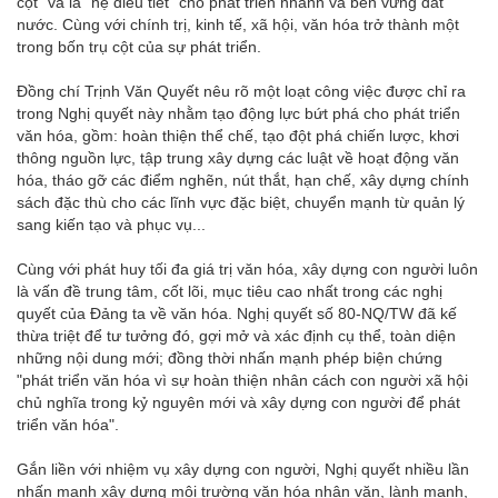
cột" và là "hệ điều tiết" cho phát triển nhanh và bền vững đất
nước. Cùng với chính trị, kinh tế, xã hội, văn hóa trở thành một
trong bốn trụ cột của sự phát triển.
Đồng chí Trịnh Văn Quyết nêu rõ một loạt công việc được chỉ ra
trong Nghị quyết này nhằm tạo động lực bứt phá cho phát triển
văn hóa, gồm: hoàn thiện thể chế, tạo đột phá chiến lược, khơi
thông nguồn lực, tập trung xây dựng các luật về hoạt động văn
hóa, tháo gỡ các điểm nghẽn, nút thắt, hạn chế, xây dựng chính
sách đặc thù cho các lĩnh vực đặc biệt, chuyển mạnh từ quản lý
sang kiến tạo và phục vụ...
Cùng với phát huy tối đa giá trị văn hóa, xây dựng con người luôn
là vấn đề trung tâm, cốt lõi, mục tiêu cao nhất trong các nghị
quyết của Đảng ta về văn hóa. Nghị quyết số 80-NQ/TW đã kế
thừa triệt để tư tưởng đó, gợi mở và xác định cụ thể, toàn diện
những nội dung mới; đồng thời nhấn mạnh phép biện chứng
"phát triển văn hóa vì sự hoàn thiện nhân cách con người xã hội
chủ nghĩa trong kỷ nguyên mới và xây dựng con người để phát
triển văn hóa".
Gắn liền với nhiệm vụ xây dựng con người, Nghị quyết nhiều lần
nhấn mạnh xây dựng môi trường văn hóa nhân văn, lành mạnh,