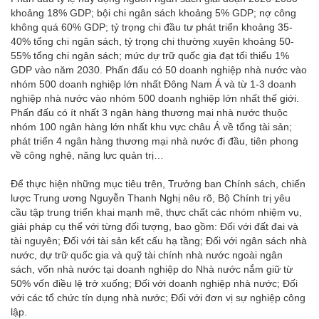
khoảng 18% GDP; bội chi ngân sách khoảng 5% GDP; nợ công
không quá 60% GDP; tỷ trọng chi đầu tư phát triển khoảng 35-
40% tổng chi ngân sách, tỷ trọng chi thường xuyên khoảng 50-
55% tổng chi ngân sách; mức dự trữ quốc gia đạt tối thiểu 1%
GDP vào năm 2030. Phấn đấu có 50 doanh nghiệp nhà nước vào
nhóm 500 doanh nghiệp lớn nhất Đông Nam Á và từ 1-3 doanh
nghiệp nhà nước vào nhóm 500 doanh nghiệp lớn nhất thế giới.
Phấn đấu có ít nhất 3 ngân hàng thương mại nhà nước thuộc
nhóm 100 ngân hàng lớn nhất khu vực châu Á về tổng tài sản;
phát triển 4 ngân hàng thương mại nhà nước đi đầu, tiên phong
về công nghệ, năng lực quản trị…
Để thực hiện những mục tiêu trên, Trưởng ban Chính sách, chiến
lược Trung ương Nguyễn Thanh Nghị nêu rõ, Bộ Chính trị yêu
cầu tập trung triển khai mạnh mẽ, thực chất các nhóm nhiệm vụ,
giải pháp cụ thể với từng đối tượng, bao gồm: Đối với đất đai và
tài nguyên; Đối với tài sản kết cấu hạ tầng; Đối với ngân sách nhà
nước, dự trữ quốc gia và quỹ tài chính nhà nước ngoài ngân
sách, vốn nhà nước tại doanh nghiệp do Nhà nước nắm giữ từ
50% vốn điều lệ trở xuống; Đối với doanh nghiệp nhà nước; Đối
với các tổ chức tín dụng nhà nước; Đối với đơn vị sự nghiệp công
lập.