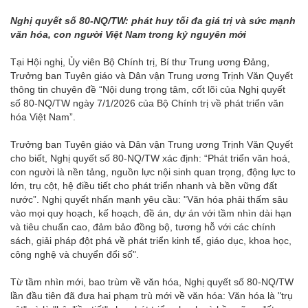
Nghị quyết số 80-NQ/TW: phát huy tối đa giá trị và sức mạnh
văn hóa, con người Việt Nam trong kỷ nguyên mới
Tại Hội nghị, Ủy viên Bộ Chính trị, Bí thư Trung ương Đảng,
Trưởng ban Tuyên giáo và Dân vận Trung ương Trịnh Văn Quyết
thông tin chuyên đề “Nội dung trọng tâm, cốt lõi của Nghị quyết
số 80-NQ/TW ngày 7/1/2026 của Bộ Chính trị về phát triển văn
hóa Việt Nam”.
Trưởng ban Tuyên giáo và Dân vận Trung ương Trịnh Văn Quyết
cho biết, Nghị quyết số 80-NQ/TW xác định: “Phát triển văn hoá,
con người là nền tảng, nguồn lực nội sinh quan trọng, động lực to
lớn, trụ cột, hệ điều tiết cho phát triển nhanh và bền vững đất
nước”. Nghị quyết nhấn mạnh yêu cầu: "Văn hóa phải thấm sâu
vào mọi quy hoạch, kế hoạch, đề án, dự án với tầm nhìn dài hạn
và tiêu chuẩn cao, đảm bảo đồng bộ, tương hỗ với các chính
sách, giải pháp đột phá về phát triển kinh tế, giáo dục, khoa học,
công nghệ và chuyển đổi số".
Từ tầm nhìn mới, bao trùm về văn hóa, Nghị quyết số 80-NQ/TW
lần đầu tiên đã đưa hai phạm trù mới về văn hóa: Văn hóa là "trụ