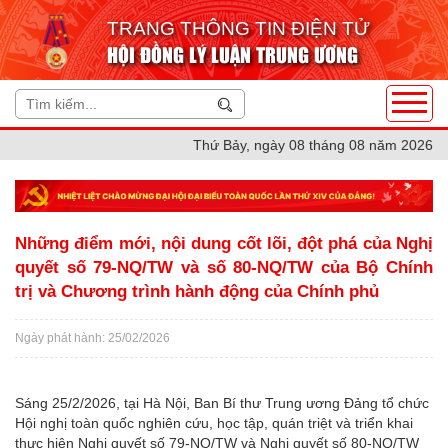
TRANG THÔNG TIN ĐIỆN TỬ
HỘI ĐỒNG LÝ LUẬN TRUNG ƯƠNG
Thứ Bảy, ngày 08 tháng 08 năm 2026
Những điểm mới, nội dung cốt lõi, đột phá của Nghị
quyết số 79-NQ/TW và số 80-NQ/TW của Bộ Chính
trị và Chương trình hành động của Chính phủ
Ngày phát hành: 25/02/2026
Sáng 25/2/2026, tại Hà Nội, Ban Bí thư Trung ương Đảng tổ chức
Hội nghị toàn quốc nghiên cứu, học tập, quán triệt và triển khai
thực hiện Nghị quyết số 79-NQ/TW và Nghị quyết số 80-NQ/TW