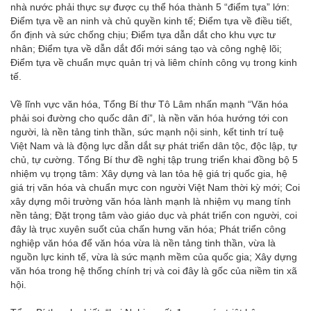
nhà nước phải thực sự được cụ thể hóa thành 5 “điểm tựa” lớn:
Điểm tựa về an ninh và chủ quyền kinh tế; Điểm tựa về điều tiết,
ổn định và sức chống chịu; Điểm tựa dẫn dắt cho khu vực tư
nhân; Điểm tựa về dẫn dắt đổi mới sáng tạo và công nghệ lõi;
Điểm tựa về chuẩn mực quản trị và liêm chính công vụ trong kinh
tế.
Về lĩnh vực văn hóa, Tổng Bí thư Tô Lâm nhấn mạnh “Văn hóa
phải soi đường cho quốc dân đi”, là nền văn hóa hướng tới con
người, là nền tảng tinh thần, sức mạnh nội sinh, kết tinh trí tuệ
Việt Nam và là động lực dẫn dắt sự phát triển dân tộc, độc lập, tự
chủ, tự cường. Tổng Bí thư đề nghị tập trung triển khai đồng bộ 5
nhiệm vụ trọng tâm: Xây dựng và lan tỏa hệ giá trị quốc gia, hệ
giá trị văn hóa và chuẩn mực con người Việt Nam thời kỳ mới; Coi
xây dựng môi trường văn hóa lành mạnh là nhiệm vụ mang tính
nền tảng; Đặt trọng tâm vào giáo dục và phát triển con người, coi
đây là trục xuyên suốt của chấn hưng văn hóa; Phát triển công
nghiệp văn hóa để văn hóa vừa là nền tảng tinh thần, vừa là
nguồn lực kinh tế, vừa là sức mạnh mềm của quốc gia; Xây dựng
văn hóa trong hệ thống chính trị và coi đây là gốc của niềm tin xã
hội.