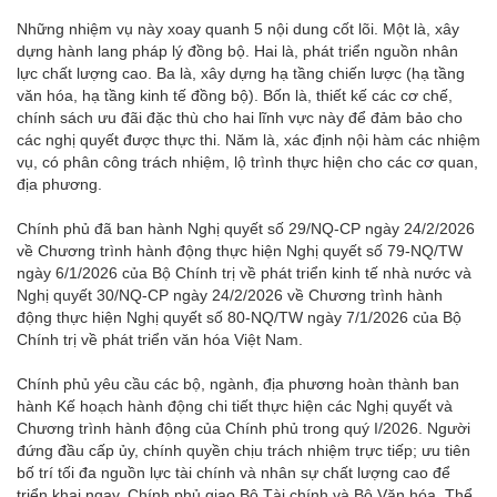
Những nhiệm vụ này xoay quanh 5 nội dung cốt lõi. Một là, xây
dựng hành lang pháp lý đồng bộ. Hai là, phát triển nguồn nhân
lực chất lượng cao. Ba là, xây dựng hạ tầng chiến lược (hạ tầng
văn hóa, hạ tầng kinh tế đồng bộ). Bốn là, thiết kế các cơ chế,
chính sách ưu đãi đặc thù cho hai lĩnh vực này để đảm bảo cho
các nghị quyết được thực thi. Năm là, xác định nội hàm các nhiệm
vụ, có phân công trách nhiệm, lộ trình thực hiện cho các cơ quan,
địa phương.
Chính phủ đã ban hành Nghị quyết số 29/NQ-CP ngày 24/2/2026
về Chương trình hành động thực hiện Nghị quyết số 79-NQ/TW
ngày 6/1/2026 của Bộ Chính trị về phát triển kinh tế nhà nước và
Nghị quyết 30/NQ-CP ngày 24/2/2026 về Chương trình hành
động thực hiện Nghị quyết số 80-NQ/TW ngày 7/1/2026 của Bộ
Chính trị về phát triển văn hóa Việt Nam.
Chính phủ yêu cầu các bộ, ngành, địa phương hoàn thành ban
hành Kế hoạch hành động chi tiết thực hiện các Nghị quyết và
Chương trình hành động của Chính phủ trong quý I/2026. Người
đứng đầu cấp ủy, chính quyền chịu trách nhiệm trực tiếp; ưu tiên
bố trí tối đa nguồn lực tài chính và nhân sự chất lượng cao để
triển khai ngay. Chính phủ giao Bộ Tài chính và Bộ Văn hóa, Thể