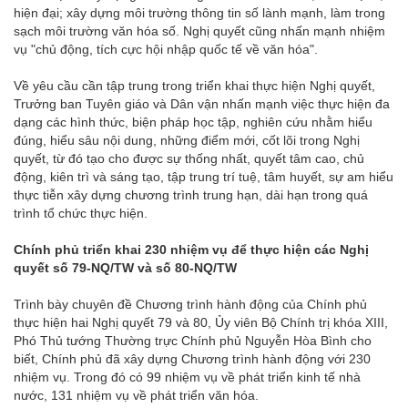
hiện đại; xây dựng môi trường thông tin số lành mạnh, làm trong
sạch môi trường văn hóa số. Nghị quyết cũng nhấn mạnh nhiệm
vụ "chủ động, tích cực hội nhập quốc tế về văn hóa".
Về yêu cầu cần tập trung trong triển khai thực hiện Nghị quyết,
Trưởng ban Tuyên giáo và Dân vận nhấn mạnh việc thực hiện đa
dạng các hình thức, biện pháp học tập, nghiên cứu nhằm hiểu
đúng, hiểu sâu nội dung, những điểm mới, cốt lõi trong Nghị
quyết, từ đó tạo cho được sự thống nhất, quyết tâm cao, chủ
động, kiên trì và sáng tạo, tập trung trí tuệ, tâm huyết, sự am hiểu
thực tiễn xây dựng chương trình trung hạn, dài hạn trong quá
trình tổ chức thực hiện.
Chính phủ triển khai 230 nhiệm vụ để thực hiện các Nghị
quyết số 79-NQ/TW và số 80-NQ/TW
Trình bày chuyên đề Chương trình hành động của Chính phủ
thực hiện hai Nghị quyết 79 và 80, Ủy viên Bộ Chính trị khóa XIII,
Phó Thủ tướng Thường trực Chính phủ Nguyễn Hòa Bình cho
biết, Chính phủ đã xây dựng Chương trình hành động với 230
nhiệm vụ. Trong đó có 99 nhiệm vụ về phát triển kinh tế nhà
nước, 131 nhiệm vụ về phát triển văn hóa.