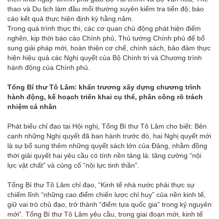
thao và Du lịch làm đầu mối thường xuyên kiểm tra tiến độ; báo
cáo kết quả thực hiện định kỳ hằng năm.
Trong quá trình thực thi, các cơ quan chủ động phát hiện điểm
nghẽn, kịp thời báo cáo Chính phủ, Thủ tướng Chính phủ để bổ
sung giải pháp mới, hoàn thiện cơ chế, chính sách, bảo đảm thực
hiện hiệu quả các Nghị quyết của Bộ Chính trị và Chương trình
hành động của Chính phủ.
Tổng Bí thư Tô Lâm: khẩn trương xây dựng chương trình
hành động, kế hoạch triển khai cụ thể, phân công rõ trách
nhiệm cá nhân
Phát biểu chỉ đạo tại Hội nghị, Tổng Bí thư Tô Lâm cho biết: Bên
cạnh những Nghị quyết đã ban hành trước đó, hai Nghị quyết mới
là sự bổ sung thêm những quyết sách lớn của Đảng, nhằm đồng
thời giải quyết hai yêu cầu có tính nền tảng là: tăng cường “nội
lực vật chất” và củng cố “nội lực tinh thần”.
Tổng Bí thư Tô Lâm chỉ đạo, “Kinh tế nhà nước phải thực sự
chiếm lĩnh “những cao điểm chiến lược chỉ huy” của nền kinh tế,
giữ vai trò chủ đạo, trở thành “điểm tựa quốc gia” trong kỷ nguyên
mới”. Tổng Bí thư Tô Lâm yêu cầu, trong giai đoạn mới, kinh tế