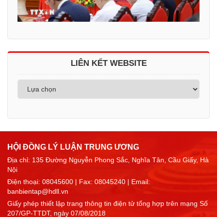
LIÊN KẾT WEBSITE
HỘI ĐỒNG LÝ LUẬN TRUNG ƯƠNG
Địa chỉ: 135 Đường Nguyễn Phong Sắc, Nghĩa Tân, Cầu Giấy, Hà
Nội
Điện thoại:
08045600
| Fax: 08045240 | Email:
banbientap@hdll.vn
Giấy phép thiết lập trang thông tin điện tử tổng hợp trên mạng Số
207/GP-TTDT, ngày 07/08/2018