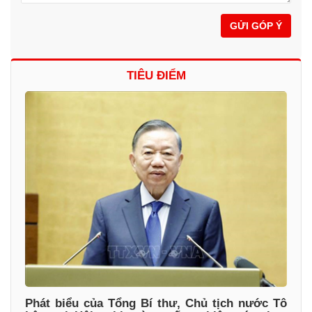
GỬI GÓP Ý
TIÊU ĐIỂM
Phát biểu của Tổng Bí thư, Chủ tịch nước Tô