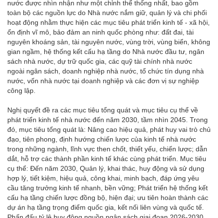
nước được nhìn nhận như một chỉnh thể thống nhất, bao gồm
toàn bộ các nguồn lực do Nhà nước nắm giữ, quản lý và chi phối
hoạt động nhằm thực hiện các mục tiêu phát triển kinh tế - xã hội,
ổn định vĩ mô, bảo đảm an ninh quốc phòng như: đất đai, tài
nguyên khoáng sản, tài nguyên nước, vùng trời, vùng biển, không
gian ngầm, hệ thống kết cấu hạ tầng do Nhà nước đầu tư, ngân
sách nhà nước, dự trữ quốc gia, các quỹ tài chính nhà nước
ngoài ngân sách, doanh nghiệp nhà nước, tổ chức tín dụng nhà
nước, vốn nhà nước tại doanh nghiệp và các đơn vị sự nghiệp
công lập.
Nghị quyết đề ra các mục tiêu tổng quát và mục tiêu cụ thể về
phát triển kinh tế nhà nước đến năm 2030, tầm nhìn 2045. Trong
đó, mục tiêu tổng quát là: Nâng cao hiệu quả, phát huy vai trò chủ
đạo, tiên phong, định hướng chiến lược của kinh tế nhà nước
trong những ngành, lĩnh vực then chốt, thiết yếu, chiến lược; dẫn
dắt, hỗ trợ các thành phần kinh tế khác cùng phát triển. Mục tiêu
cụ thể: Đến năm 2030, Quản lý, khai thác, huy động và sử dụng
hợp lý, tiết kiệm, hiệu quả, công khai, minh bạch, đáp ứng yêu
cầu tăng trưởng kinh tế nhanh, bền vững; Phát triển hệ thống kết
cấu hạ tầng chiến lược đồng bộ, hiện đại; ưu tiên hoàn thành các
dự án hạ tầng trọng điểm quốc gia, kết nối liên vùng và quốc tế.
Phấn đấu tỷ lệ huy động nguồn ngân sách giai đoạn 2026-2030