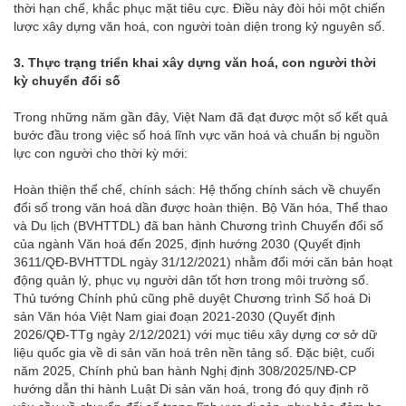
thời hạn chế, khắc phục mặt tiêu cực. Điều này đòi hỏi một chiến
lược xây dựng văn hoá, con người toàn diện trong kỷ nguyên số.
3.
Thực trạng triển khai xây dựng văn hoá, con người thời
kỳ chuyển đổi số
Trong những năm gần đây, Việt Nam đã đạt được một số kết quả
bước đầu trong việc số hoá lĩnh vực văn hoá và chuẩn bị nguồn
lực con người cho thời kỳ mới:
Hoàn thiện thể chế, chính sách: Hệ thống chính sách về chuyển
đổi số trong văn hoá dần được hoàn thiện. Bộ Văn hóa, Thể thao
và Du lịch (BVHTTDL) đã ban hành Chương trình Chuyển đổi số
của ngành Văn hoá đến 2025, định hướng 2030 (Quyết định
3611/QĐ-BVHTTDL ngày 31/12/2021) nhằm đổi mới căn bản hoạt
động quản lý, phục vụ người dân tốt hơn trong môi trường số.
Thủ tướng Chính phủ cũng phê duyệt Chương trình Số hoá Di
sản Văn hóa Việt Nam giai đoạn 2021-2030 (Quyết định
2026/QĐ-TTg ngày 2/12/2021) với mục tiêu xây dựng cơ sở dữ
liệu quốc gia về di sản văn hoá trên nền tảng số. Đặc biệt, cuối
năm 2025, Chính phủ ban hành Nghị định 308/2025/NĐ-CP
hướng dẫn thi hành Luật Di sản văn hoá, trong đó quy định rõ