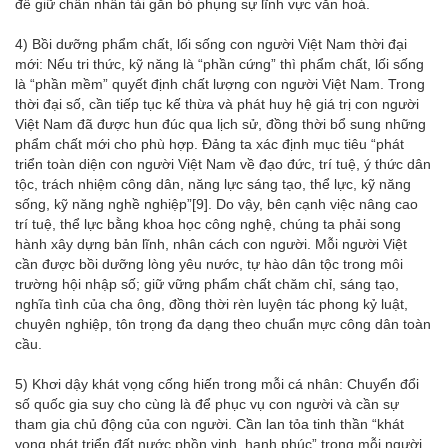
để giữ chân nhân tài gắn bó phụng sự lĩnh vực văn hoá.
4) Bồi dưỡng phẩm chất, lối sống con người Việt Nam thời đại
mới: Nếu tri thức, kỹ năng là “phần cứng” thì phẩm chất, lối sống
là “phần mềm” quyết định chất lượng con người Việt Nam. Trong
thời đại số, cần tiếp tục kế thừa và phát huy hệ giá trị con người
Việt Nam đã được hun đúc qua lịch sử, đồng thời bổ sung những
phẩm chất mới cho phù hợp. Đảng ta xác định mục tiêu “phát
triển toàn diện con người Việt Nam về đạo đức, trí tuệ, ý thức dân
tộc, trách nhiệm công dân, năng lực sáng tạo, thể lực, kỹ năng
sống, kỹ năng nghề nghiệp”
[9]
. Do vậy, bên cạnh việc nâng cao
trí tuệ, thể lực bằng khoa học công nghệ, chúng ta phải song
hành xây dựng bản lĩnh, nhân cách con người. Mỗi người Việt
cần được bồi dưỡng lòng yêu nước, tự hào dân tộc trong môi
trường hội nhập số; giữ vững phẩm chất chăm chỉ, sáng tạo,
nghĩa tình của cha ông, đồng thời rèn luyện tác phong kỷ luật,
chuyên nghiệp, tôn trọng đa dạng theo chuẩn mực công dân toàn
cầu.
5) Khơi dậy khát vọng cống hiến trong mỗi cá nhân: Chuyển đổi
số quốc gia suy cho cùng là để phục vụ con người và cần sự
tham gia chủ động của con người. Cần lan tỏa tinh thần “khát
vọng phát triển đất nước phồn vinh, hạnh phúc” trong mỗi người