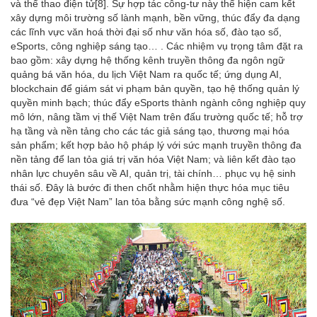
và thể thao điện tử
[8]
. Sự hợp tác công-tư này thể hiện cam kết
xây dựng môi trường số lành mạnh, bền vững, thúc đẩy đa dạng
các lĩnh vực văn hoá thời đại số như văn hóa số, đào tạo số,
eSports, công nghiệp sáng tạo… . Các nhiệm vụ trọng tâm đặt ra
bao gồm: xây dựng hệ thống kênh truyền thông đa ngôn ngữ
quảng bá văn hóa, du lịch Việt Nam ra quốc tế; ứng dụng AI,
blockchain để giám sát vi phạm bản quyền, tạo hệ thống quản lý
quyền minh bạch; thúc đẩy eSports thành ngành công nghiệp quy
mô lớn, nâng tầm vị thế Việt Nam trên đấu trường quốc tế; hỗ trợ
hạ tầng và nền tảng cho các tác giả sáng tạo, thương mại hóa
sản phẩm; kết hợp bảo hộ pháp lý với sức mạnh truyền thông đa
nền tảng để lan tỏa giá trị văn hóa Việt Nam; và liên kết đào tạo
nhân lực chuyên sâu về AI, quản trị, tài chính… phục vụ hệ sinh
thái số. Đây là bước đi then chốt nhằm hiện thực hóa mục tiêu
đưa “vẻ đẹp Việt Nam” lan tỏa bằng sức mạnh công nghệ số.