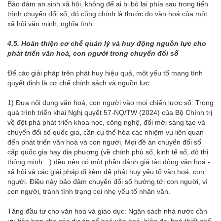
Bảo đảm an sinh xã hội, không để ai bị bỏ lại phía sau trong tiến
trình chuyển đổi số, đó cũng chính là thước đo văn hoá của một
xã hội văn minh, nghĩa tình.
4.
5. Hoàn thiện cơ chế quản lý và huy động nguồn lực cho
phát triển văn hoá, con người trong chuyển đổi số
Để các giải pháp trên phát huy hiệu quả, một yếu tố mang tính
quyết định là cơ chế chính sách và nguồn lực:
1) Đưa nội dung văn hoá, con người vào mọi chiến lược số: Trong
quá trình triển khai Nghị quyết 57-NQ/TW (2024) của Bộ Chính trị
về đột phá phát triển khoa học, công nghệ, đổi mới sáng tạo và
chuyển đổi số quốc gia, cần cụ thể hóa các nhiệm vụ liên quan
đến phát triển văn hoá và con người. Mọi đề án chuyển đổi số
cấp quốc gia hay địa phương (về chính phủ số, kinh tế số, đô thị
thông minh…) đều nên có một phần đánh giá tác động văn hoá -
xã hội và các giải pháp đi kèm để phát huy yếu tố văn hoá, con
người. Điều này bảo đảm chuyển đổi số hướng tới con người, vì
con người, tránh tình trạng coi nhẹ yếu tố nhân văn.
Tăng đầu tư cho văn hoá và giáo dục: Ngân sách nhà nước cần
ưu tiên hơn cho các dự án số hoá văn hoá, hiện đại hoá thiết chế