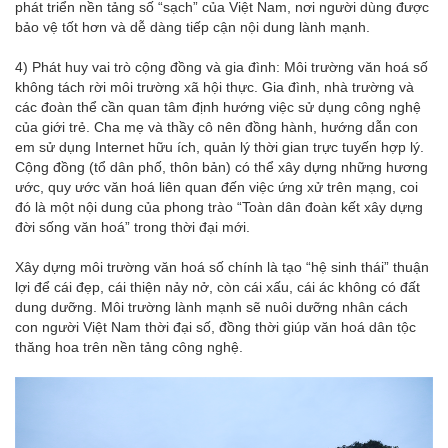
phát triển nền tảng số “sạch” của Việt Nam, nơi người dùng được
bảo vệ tốt hơn và dễ dàng tiếp cận nội dung lành mạnh.
4) Phát huy vai trò cộng đồng và gia đình: Môi trường văn hoá số
không tách rời môi trường xã hội thực. Gia đình, nhà trường và
các đoàn thể cần quan tâm định hướng việc sử dụng công nghệ
của giới trẻ. Cha mẹ và thầy cô nên đồng hành, hướng dẫn con
em sử dụng Internet hữu ích, quản lý thời gian trực tuyến hợp lý.
Cộng đồng (tổ dân phố, thôn bản) có thể xây dựng những hương
ước, quy ước văn hoá liên quan đến việc ứng xử trên mạng, coi
đó là một nội dung của phong trào “Toàn dân đoàn kết xây dựng
đời sống văn hoá” trong thời đại mới.
Xây dựng môi trường văn hoá số chính là tạo “hệ sinh thái” thuận
lợi để cái đẹp, cái thiện nảy nở, còn cái xấu, cái ác không có đất
dung dưỡng. Môi trường lành mạnh sẽ nuôi dưỡng nhân cách
con người Việt Nam thời đại số, đồng thời giúp văn hoá dân tộc
thăng hoa trên nền tảng công nghệ.