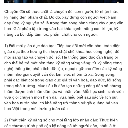
Chuyển đổi số thực chất là chuyển đổi con người, từ nhận thức,
kỹ năng đến phẩm chất. Do đó, xây dựng con người Việt Nam
đáp ứng kỷ nguyên số là trọng tâm song hành cùng xây dựng văn
hoá. Giải pháp tập trung vào hai khía cạnh: nâng cao trí lực, kỹ
năng và bồi đắp tâm lực, phẩm chất cho con người.
1) Đổi mới giáo dục đào tạo: Tiếp tục đổi mới căn bản, toàn diện
giáo dục theo hướng tích hợp chặt chẽ khoa học công nghệ, đổi
mới sáng tạo và chuyển đổi số. Hệ thống giáo dục cần trang bị
cho thế hệ trẻ một nền tảng kỹ năng vững vàng: từ kỹ năng công
nghệ thông tin, phân tích dữ liệu, ngoại ngữ cho đến các kỹ năng
mềm như giải quyết vấn đề, làm việc nhóm từ xa. Song song,
phải đặc biệt coi trọng giáo dục giá trị văn hoá, đạo đức, lối sống
trong nhà trường. Mục tiêu là đào tạo những công dân số nhưng
thấm đượm tinh thần dân tộc và nhân văn. Mỗi học sinh, sinh viên
vừa giỏi chuyên môn hiện đại, vừa hiểu biết sâu sắc về lịch sử,
văn hoá nước nhà, có khả năng trở thành sứ giả quảng bá văn
hoá Việt trong môi trường toàn cầu.
2) Phát triển kỹ năng số cho mọi tầng lớp nhân dân: Thực hiện
các chương trình phổ cập kỹ năng số tới người dân, nhất là ở