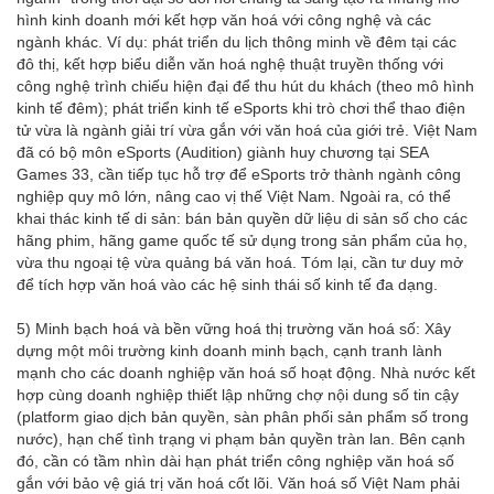
hình kinh doanh mới kết hợp văn hoá với công nghệ và các
ngành khác. Ví dụ: phát triển du lịch thông minh về đêm tại các
đô thị, kết hợp biểu diễn văn hoá nghệ thuật truyền thống với
công nghệ trình chiếu hiện đại để thu hút du khách (theo mô hình
kinh tế đêm); phát triển kinh tế eSports khi trò chơi thể thao điện
tử vừa là ngành giải trí vừa gắn với văn hoá của giới trẻ. Việt Nam
đã có bộ môn eSports (Audition) giành huy chương tại SEA
Games 33, cần tiếp tục hỗ trợ để eSports trở thành ngành công
nghiệp quy mô lớn, nâng cao vị thế Việt Nam. Ngoài ra, có thể
khai thác kinh tế di sản: bán bản quyền dữ liệu di sản số cho các
hãng phim, hãng game quốc tế sử dụng trong sản phẩm của họ,
vừa thu ngoại tệ vừa quảng bá văn hoá. Tóm lại, cần tư duy mở
để tích hợp văn hoá vào các hệ sinh thái số kinh tế đa dạng.
5) Minh bạch hoá và bền vững hoá thị trường văn hoá số: Xây
dựng một môi trường kinh doanh minh bạch, cạnh tranh lành
mạnh cho các doanh nghiệp văn hoá số hoạt động. Nhà nước kết
hợp cùng doanh nghiệp thiết lập những chợ nội dung số tin cậy
(platform giao dịch bản quyền, sàn phân phối sản phẩm số trong
nước), hạn chế tình trạng vi phạm bản quyền tràn lan. Bên cạnh
đó, cần có tầm nhìn dài hạn phát triển công nghiệp văn hoá số
gắn với bảo vệ giá trị văn hoá cốt lõi. Văn hoá số Việt Nam phải