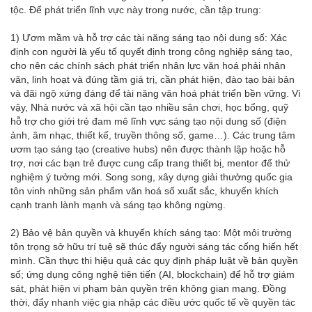
tộc. Để phát triển lĩnh vực này trong nước, cần tập trung:
1) Ươm mầm và hỗ trợ các tài năng sáng tạo nội dung số: Xác
định con người là yếu tố quyết định trong công nghiệp sáng tạo,
cho nên các chính sách phát triển nhân lực văn hoá phải nhân
văn, linh hoạt và đúng tầm giá trị, cần phát hiện, đào tạo bài bản
và đãi ngộ xứng đáng để tài năng văn hoá phát triển bền vững. Vì
vậy, Nhà nước và xã hội cần tạo nhiều sân chơi, học bổng, quỹ
hỗ trợ cho giới trẻ đam mê lĩnh vực sáng tạo nội dung số (điện
ảnh, âm nhạc, thiết kế, truyền thông số, game…). Các trung tâm
ươm tạo sáng tạo (creative hubs) nên được thành lập hoặc hỗ
trợ, nơi các bạn trẻ được cung cấp trang thiết bị, mentor để thử
nghiệm ý tưởng mới. Song song, xây dựng giải thưởng quốc gia
tôn vinh những sản phẩm văn hoá số xuất sắc, khuyến khích
cạnh tranh lành mạnh và sáng tạo không ngừng.
2) Bảo vệ bản quyền và khuyến khích sáng tạo: Một môi trường
tôn trọng sở hữu trí tuệ sẽ thúc đẩy người sáng tác cống hiến hết
mình. Cần thực thi hiệu quả các quy định pháp luật về bản quyền
số; ứng dụng công nghệ tiên tiến (AI, blockchain) để hỗ trợ giám
sát, phát hiện vi phạm bản quyền trên không gian mạng. Đồng
thời, đẩy nhanh việc gia nhập các điều ước quốc tế về quyền tác