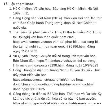
Tài liệu tham khảo:
Hồ Chí Minh: Về văn hóa, Bảo tàng Hồ Chí Minh, Hà Nội,
1997, tr.11
Đảng Cộng sản Việt Nam (2014). Văn kiện Hội nghị lần thứ
chín Ban Chấp hành Trung ương khóa XI, Nxb Chính trị
quốc gia.
Toàn văn bài phát biểu của Tổng Bí thư Nguyễn Phú Trọng
tại Hội nghị văn hóa toàn quốc năm 2021,
https://vietnamnet.vn/toan-van-bai-phat-bieu-cua-tong-bi-
thu-tai-hoi-nghi-van-hoa-toan-quoc-795986.html
, đăng
ngày 25/11/2021
Vũ Quỳnh Trang: Chuyển đổi số trong lĩnh vực văn hóa.
Báo Nhân dân,
https://nhandan.vn/chuyen-doi-so-trong-
linh-vuc-van-hoa-post773198.html
, đăng ngày 19/9/2023
Cổng Thông tin điện tử Quảng Ninh: Chuyển đổi số - Thúc
đẩy phát triển văn hóa,
https://dangcongsan.vn/quangninh/tin-tuc-hoat-
dong/chuyen-doi-so-thuc-day-phat-trien-van-hoa.html
,
đăng ngày 8/10/2025
Cổng thông tin điện tử Bộ Văn hóa, Thể thao và Du lịch: Ký
kết hợp tác phát triển văn hóa số và bảo hộ bản quyền,
https://bvhttdl.gov.vn/ky-ket-hop-tac-phat-trien-van-hoa-so-