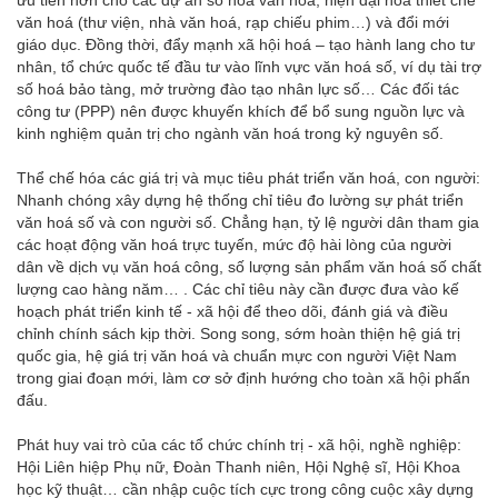
văn hoá (thư viện, nhà văn hoá, rạp chiếu phim…) và đổi mới
giáo dục. Đồng thời, đẩy mạnh xã hội hoá – tạo hành lang cho tư
nhân, tổ chức quốc tế đầu tư vào lĩnh vực văn hoá số, ví dụ tài trợ
số hoá bảo tàng, mở trường đào tạo nhân lực số… Các đối tác
công tư (PPP) nên được khuyến khích để bổ sung nguồn lực và
kinh nghiệm quản trị cho ngành văn hoá trong kỷ nguyên số.
Thể chế hóa các giá trị và mục tiêu phát triển văn hoá, con người:
Nhanh chóng xây dựng hệ thống chỉ tiêu đo lường sự phát triển
văn hoá số và con người số. Chẳng hạn, tỷ lệ người dân tham gia
các hoạt động văn hoá trực tuyến, mức độ hài lòng của người
dân về dịch vụ văn hoá công, số lượng sản phẩm văn hoá số chất
lượng cao hàng năm… . Các chỉ tiêu này cần được đưa vào kế
hoạch phát triển kinh tế - xã hội để theo dõi, đánh giá và điều
chỉnh chính sách kịp thời. Song song, sớm hoàn thiện hệ giá trị
quốc gia, hệ giá trị văn hoá và chuẩn mực con người Việt Nam
trong giai đoạn mới, làm cơ sở định hướng cho toàn xã hội phấn
đấu.
Phát huy vai trò của các tổ chức chính trị - xã hội, nghề nghiệp:
Hội Liên hiệp Phụ nữ, Đoàn Thanh niên, Hội Nghệ sĩ, Hội Khoa
học kỹ thuật… cần nhập cuộc tích cực trong công cuộc xây dựng