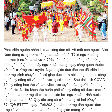
Phát triển nguồn nhân lực và công dân số: Về mặt con người, Việt
Nam đang từng bước nâng cao dân trí số. Tỷ lệ người dùng
Internet ở nước ta đã vượt 70% dân số (theo thống kê những
năm gần đây), cho thấy người dân đang ngày càng quen thuộc
với môi trường trực tuyến. Ngành giáo dục đào tạo đã triển khai
chương trình chuyển đổi số giáo dục, đưa nội dung tin học, công
nghệ, kỹ năng số vào nhà trường sớm hơn. Sau đại dịch COVID-
19, kỹ năng học tập và làm việc trực tuyến của người dân tăng
lên rõ rệt. Nhiều khóa tập huấn phổ cập kỹ năng số được các bộ,
ngành, địa phương tổ chức cho cán bộ, người dân. Nhà nước
cũng ban hành Bộ Quy tắc ứng xử trên mạng xã hội (Quyết định
874/QĐ-BTTTT ngày 17/6/2021) nhằm hướng dẫn người dân
ứng xử văn minh, an toàn trên không gian mạng. Có thể nói,