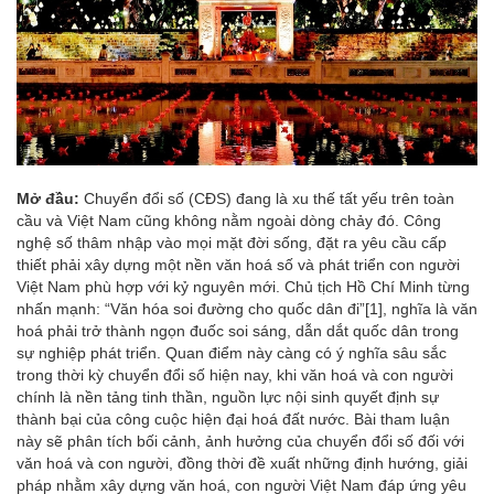
Mở đầu:
Chuyển đổi số (CĐS) đang là xu thế tất yếu trên toàn
cầu và Việt Nam cũng không nằm ngoài dòng chảy đó. Công
nghệ số thâm nhập vào mọi mặt đời sống, đặt ra yêu cầu cấp
thiết phải xây dựng một nền văn hoá số và phát triển con người
Việt Nam phù hợp với kỷ nguyên mới. Chủ tịch Hồ Chí Minh từng
nhấn mạnh: “Văn hóa soi đường cho quốc dân đi”
[1]
, nghĩa là văn
hoá phải trở thành ngọn đuốc soi sáng, dẫn dắt quốc dân trong
sự nghiệp phát triển. Quan điểm này càng có ý nghĩa sâu sắc
trong thời kỳ chuyển đổi số hiện nay, khi văn hoá và con người
chính là nền tảng tinh thần, nguồn lực nội sinh quyết định sự
thành bại của công cuộc hiện đại hoá đất nước. Bài tham luận
này sẽ phân tích bối cảnh, ảnh hưởng của chuyển đổi số đối với
văn hoá và con người, đồng thời đề xuất những định hướng, giải
pháp nhằm xây dựng văn hoá, con người Việt Nam đáp ứng yêu