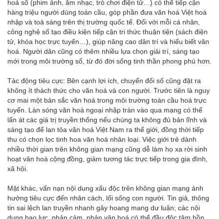
hoá số (phim ảnh, âm nhạc, trò chơi điện tử…) có thể tiếp cận
hàng triệu người dùng toàn cầu, góp phần đưa văn hoá Việt hoà
nhập và toả sáng trên thị trường quốc tế. Đối với mỗi cá nhân,
công nghệ số tạo điều kiện tiếp cận tri thức thuận tiện (sách điện
tử, khóa học trực tuyến…), giúp nâng cao dân trí và hiểu biết văn
hoá. Người dân cũng có thêm nhiều lựa chọn giải trí, sáng tạo
mới trong môi trường số, từ đó đời sống tinh thần phong phú hơn.
Tác động tiêu cực: Bên cạnh lợi ích, chuyển đổi số cũng đặt ra
không ít thách thức cho văn hoá và con người. Trước tiên là nguy
cơ mai một bản sắc văn hoá trong môi trường toàn cầu hoá trực
tuyến. Làn sóng văn hoá ngoại nhập tràn vào qua mạng có thể
lấn át các giá trị truyền thống nếu chúng ta không đủ bản lĩnh và
sáng tạo để lan tỏa văn hoá Việt Nam ra thế giới, đồng thời tiếp
thu có chọn lọc tinh hoa văn hoá nhân loại. Việc giới trẻ dành
nhiều thời gian trên không gian mạng cũng dễ làm họ xa rời sinh
hoạt văn hoá cộng đồng, giảm tương tác trực tiếp trong gia đình,
xã hội.
Mặt khác, vấn nạn nội dung xấu độc trên không gian mạng ảnh
hưởng tiêu cực đến nhân cách, lối sống con người. Tin giả, thông
tin sai lệch lan truyền nhanh gây hoang mang dư luận; các nội
dung bạo lực, phản cảm, phản văn hoá có thể đầu độc tâm hồn,