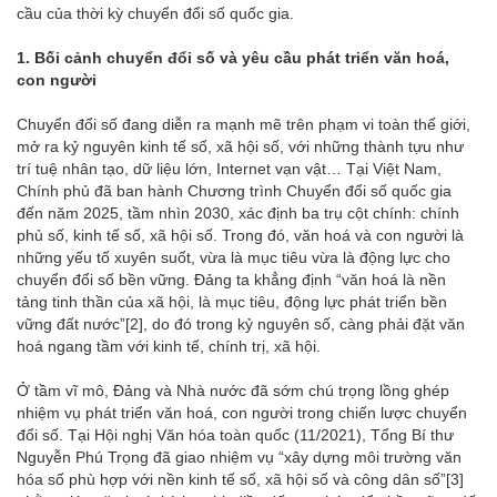
cầu của thời kỳ chuyển đổi số quốc gia.
1.
Bối cảnh chuyển đổi số và yêu cầu phát triển văn hoá,
con người
Chuyển đổi số đang diễn ra mạnh mẽ trên phạm vi toàn thế giới,
mở ra kỷ nguyên kinh tế số, xã hội số, với những thành tựu như
trí tuệ nhân tạo, dữ liệu lớn, Internet vạn vật… Tại Việt Nam,
Chính phủ đã ban hành Chương trình Chuyển đổi số quốc gia
đến năm 2025, tầm nhìn 2030, xác định ba trụ cột chính: chính
phủ số, kinh tế số, xã hội số. Trong đó, văn hoá và con người là
những yếu tố xuyên suốt, vừa là mục tiêu vừa là động lực cho
chuyển đổi số bền vững. Đảng ta khẳng định “văn hoá là nền
tảng tinh thần của xã hội, là mục tiêu, động lực phát triển bền
vững đất nước”
[2]
, do đó trong kỷ nguyên số, càng phải đặt văn
hoá ngang tầm với kinh tế, chính trị, xã hội.
Ở tầm vĩ mô, Đảng và Nhà nước đã sớm chú trọng lồng ghép
nhiệm vụ phát triển văn hoá, con người trong chiến lược chuyển
đổi số. Tại Hội nghị Văn hóa toàn quốc (11/2021), Tổng Bí thư
Nguyễn Phú Trọng đã giao nhiệm vụ “xây dựng môi trường văn
hóa số phù hợp với nền kinh tế số, xã hội số và công dân số”
[3]