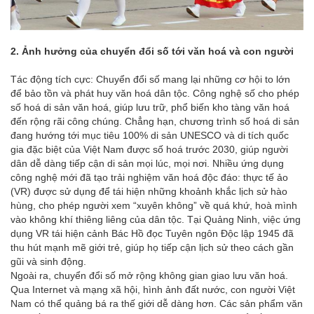
2.
Ảnh hưởng của chuyển đổi số tới văn hoá và con người
Tác động tích cực: Chuyển đổi số mang lại những cơ hội to lớn
để bảo tồn và phát huy văn hoá dân tộc. Công nghệ số cho phép
số hoá di sản văn hoá, giúp lưu trữ, phổ biến kho tàng văn hoá
đến rộng rãi công chúng. Chẳng hạn, chương trình số hoá di sản
đang hướng tới mục tiêu 100% di sản UNESCO và di tích quốc
gia đặc biệt của Việt Nam được số hoá trước 2030, giúp người
dân dễ dàng tiếp cận di sản mọi lúc, mọi nơi. Nhiều ứng dụng
công nghệ mới đã tạo trải nghiệm văn hoá độc đáo: thực tế ảo
(VR) được sử dụng để tái hiện những khoảnh khắc lịch sử hào
hùng, cho phép người xem “xuyên không” về quá khứ, hoà mình
vào không khí thiêng liêng của dân tộc. Tại Quảng Ninh, việc ứng
dụng VR tái hiện cảnh Bác Hồ đọc Tuyên ngôn Độc lập 1945 đã
thu hút mạnh mẽ giới trẻ, giúp họ tiếp cận lịch sử theo cách gần
gũi và sinh động.
Ngoài ra, chuyển đổi số mở rộng không gian giao lưu văn hoá.
Qua Internet và mạng xã hội, hình ảnh đất nước, con người Việt
Nam có thể quảng bá ra thế giới dễ dàng hơn. Các sản phẩm văn