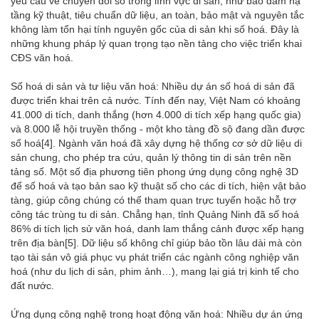
yêu cầu về chuyển đổi số trong lĩnh vực di sản, như bảo đảm hạ
tầng kỹ thuật, tiêu chuẩn dữ liệu, an toàn, bảo mật và nguyên tắc
không làm tổn hại tính nguyên gốc của di sản khi số hoá. Đây là
những khung pháp lý quan trọng tạo nền tảng cho việc triển khai
CĐS văn hoá.
Số hoá di sản và tư liệu văn hoá: Nhiều dự án số hoá di sản đã
được triển khai trên cả nước. Tính đến nay, Việt Nam có khoảng
41.000 di tích, danh thắng (hơn 4.000 di tích xếp hạng quốc gia)
và 8.000 lễ hội truyền thống - một kho tàng đồ sộ đang dần được
số hoá
[4]
. Ngành văn hoá đã xây dựng hệ thống cơ sở dữ liệu di
sản chung, cho phép tra cứu, quản lý thông tin di sản trên nền
tảng số. Một số địa phương tiên phong ứng dụng công nghệ 3D
để số hoá và tạo bản sao kỹ thuật số cho các di tích, hiện vật bảo
tàng, giúp công chúng có thể tham quan trực tuyến hoặc hỗ trợ
công tác trùng tu di sản. Chẳng hạn, tỉnh Quảng Ninh đã số hoá
86% di tích lịch sử văn hoá, danh lam thắng cảnh được xếp hạng
trên địa bàn
[5]
. Dữ liệu số không chỉ giúp bảo tồn lâu dài mà còn
tạo tài sản vô giá phục vụ phát triển các ngành công nghiệp văn
hoá (như du lịch di sản, phim ảnh…), mang lại giá trị kinh tế cho
đất nước.
Ứng dụng công nghệ trong hoạt động văn hoá: Nhiều dự án ứng