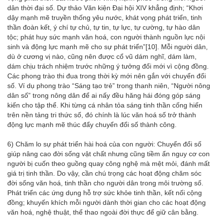
dân thời đại số. Dự thảo Văn kiện Đại hội XIV khẳng định; “Khơi
dậy mạnh mẽ truyền thống yêu nước, khát vọng phát triển, tinh
thần đoàn kết, ý chí tự chủ, tự tin, tự lực, tự cường, tự hào dân
tộc; phát huy sức mạnh văn hoá, con người thành nguồn lực nội
sinh và động lực mạnh mẽ cho sự phát triển”
[10]
. Mỗi người dân,
dù ở cương vị nào, cũng nên được cổ vũ dám nghĩ, dám làm,
dám chịu trách nhiệm trước những ý tưởng đổi mới vì cộng đồng.
Các phong trào thi đua trong thời kỳ mới nên gắn với chuyển đổi
số. Ví dụ phong trào “Sáng tạo trẻ” trong thanh niên, “Người nông
dân số” trong nông dân để ai nấy đều hăng hái đóng góp sáng
kiến cho tập thể. Khi từng cá nhân tỏa sáng tinh thần cống hiến
trên nền tảng tri thức số, đó chính là lúc văn hoá số trở thành
động lực mạnh mẽ thúc đẩy chuyển đổi số thành công.
6) Chăm lo sự phát triển hài hoá của con người: Chuyển đổi số
giúp nâng cao đời sống vật chất nhưng cũng tiềm ẩn nguy cơ con
người bị cuốn theo guồng quay công nghệ mà mệt mỏi, đánh mất
giá trị tinh thần. Do vậy, cần chú trọng các hoạt động chăm sóc
đời sống văn hoá, tinh thần cho người dân trong môi trường số.
Phát triển các ứng dụng hỗ trợ sức khỏe tinh thần, kết nối cộng
đồng; khuyến khích mỗi người dành thời gian cho các hoạt động
văn hoá, nghệ thuật, thể thao ngoài đời thực để giữ cân bằng.