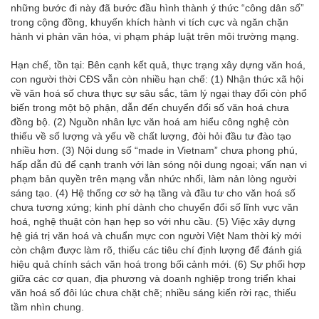
những bước đi này đã bước đầu hình thành ý thức “công dân số”
trong cộng đồng, khuyến khích hành vi tích cực và ngăn chặn
hành vi phản văn hóa, vi phạm pháp luật trên môi trường mạng.
Hạn chế, tồn tại: Bên cạnh kết quả, thực trạng xây dựng văn hoá,
con người thời CĐS vẫn còn nhiều hạn chế: (1) Nhận thức xã hội
về văn hoá số chưa thực sự sâu sắc, tâm lý ngại thay đổi còn phổ
biến trong một bộ phận, dẫn đến chuyển đổi số văn hoá chưa
đồng bộ. (2) Nguồn nhân lực văn hoá am hiểu công nghệ còn
thiếu về số lượng và yếu về chất lượng, đòi hỏi đầu tư đào tạo
nhiều hơn. (3) Nội dung số “made in Vietnam” chưa phong phú,
hấp dẫn đủ để cạnh tranh với làn sóng nội dung ngoại; vấn nạn vi
phạm bản quyền trên mạng vẫn nhức nhối, làm nản lòng người
sáng tạo. (4) Hệ thống cơ sở hạ tầng và đầu tư cho văn hoá số
chưa tương xứng; kinh phí dành cho chuyển đổi số lĩnh vực văn
hoá, nghệ thuật còn hạn hẹp so với nhu cầu. (5) Việc xây dựng
hệ giá trị văn hoá và chuẩn mực con người Việt Nam thời kỳ mới
còn chậm được làm rõ, thiếu các tiêu chí định lượng để đánh giá
hiệu quả chính sách văn hoá trong bối cảnh mới. (6) Sự phối hợp
giữa các cơ quan, địa phương và doanh nghiệp trong triển khai
văn hoá số đôi lúc chưa chặt chẽ; nhiều sáng kiến rời rạc, thiếu
tầm nhìn chung.