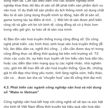
sống hiện tại. Cần tạo điều kiện cho các doanh nghiệp khởi
nghiệp khai thác dữ liệu di sản số để phát triển sản phẩm dịch vụ
văn hoá. Ví dụ thiết kế sản phẩm du lịch thông minh sử dụng chất
liệu từ di sản (ứng dụng thuyết minh tự động, bản đồ di sản số,
game tương tác tại điểm di tích…). Một khi di sản được phổ biến
rộng rãi và gắn với lợi ích kinh tế, cộng đồng sẽ có ý thức hơn
trong việc giữ gìn, tự hào về di sản của mình.
4) Bảo tồn văn hoá truyền thống trong cộng đồng số: Dù công
nghệ phát triển, các hình thức sinh hoạt văn hoá truyền thống (lễ
hội, làn điệu dân ca, nghề thủ công…) vẫn cần được duy trì trong
cộng đồng thực và đồng thời quảng bá trên môi trường số. Tổ
chức các cuộc thi, sự kiện trực tuyến về tìm hiểu văn hoá dân tộc,
hoặc các diễn đàn trên mạng quy tụ các nghệ nhân, nhà nghiên
cứu, giới trẻ để trao đổi về văn hoá truyền thống. Qua đó, những
giá trị tốt đẹp như lòng yêu nước, tình làng nghĩa xóm, hiếu thảo,
cần cù… được lan tỏa và “chuyển hoá” vào lối sống thời đại mới.
4.
3. Phát triển các ngành công nghiệp văn hoá và nội dung
số “Make in Vietnam”
Công nghiệp văn hoá kết hợp với công nghệ số sẽ tạo ra sức bật
cho kinh tế Việt Nam đồng thời truyền bá hiệu quả văn hoá dân