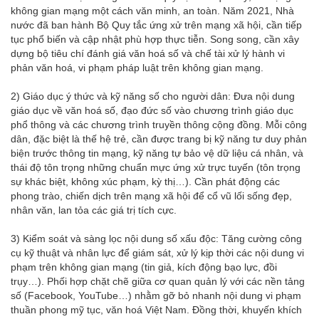
không gian mạng một cách văn minh, an toàn. Năm 2021, Nhà
nước đã ban hành Bộ Quy tắc ứng xử trên mạng xã hội, cần tiếp
tục phổ biến và cập nhật phù hợp thực tiễn. Song song, cần xây
dựng bộ tiêu chí đánh giá văn hoá số và chế tài xử lý hành vi
phản văn hoá, vi phạm pháp luật trên không gian mạng.
2) Giáo dục ý thức và kỹ năng số cho người dân: Đưa nội dung
giáo dục về văn hoá số, đạo đức số vào chương trình giáo dục
phổ thông và các chương trình truyền thông cộng đồng. Mỗi công
dân, đặc biệt là thế hệ trẻ, cần được trang bị kỹ năng tư duy phản
biện trước thông tin mạng, kỹ năng tự bảo vệ dữ liệu cá nhân, và
thái độ tôn trọng những chuẩn mực ứng xử trực tuyến (tôn trọng
sự khác biệt, không xúc phạm, kỳ thị…). Cần phát động các
phong trào, chiến dịch trên mạng xã hội để cổ vũ lối sống đẹp,
nhân văn, lan tỏa các giá trị tích cực.
3) Kiểm soát và sàng lọc nội dung số xấu độc: Tăng cường công
cụ kỹ thuật và nhân lực để giám sát, xử lý kịp thời các nội dung vi
phạm trên không gian mạng (tin giả, kích động bạo lực, đồi
trụy…). Phối hợp chặt chẽ giữa cơ quan quản lý với các nền tảng
số (Facebook, YouTube…) nhằm gỡ bỏ nhanh nội dung vi phạm
thuần phong mỹ tục, văn hoá Việt Nam. Đồng thời, khuyến khích