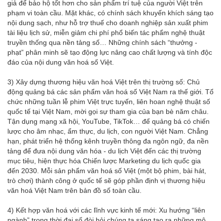
giả để bảo hộ tốt hơn cho sản phẩm trí tuệ của người Việt trên
phạm vi toàn cầu. Mặt khác, có chính sách khuyến khích sáng tạo
nội dung sạch, như hỗ trợ thuế cho doanh nghiệp sản xuất phim
tài liệu lịch sử, miễn giảm chi phí phổ biến tác phẩm nghệ thuật
truyền thống qua nền tảng số… Những chính sách “thưởng -
phạt” phân minh sẽ tạo động lực nâng cao chất lượng và tính độc
đáo của nội dung văn hoá số Việt.
3) Xây dựng thương hiệu văn hoá Việt trên thị trường số: Chủ
động quảng bá các sản phẩm văn hoá số Việt Nam ra thế giới. Tổ
chức những tuần lễ phim Việt trực tuyến, liên hoan nghệ thuật số
quốc tế tại Việt Nam, mời gọi sự tham gia của bạn bè năm châu.
Tận dụng mạng xã hội, YouTube, TikTok… để quảng bá có chiến
lược cho âm nhạc, ẩm thực, du lịch, con người Việt Nam. Chẳng
hạn, phát triển hệ thống kênh truyền thông đa ngôn ngữ, đa nền
tảng để đưa nội dung văn hóa - du lịch Việt đến các thị trường
mục tiêu, hiện thực hóa Chiến lược Marketing du lịch quốc gia
đến 2030. Mỗi sản phẩm văn hoá số Việt (một bộ phim, bài hát,
trò chơi) thành công ở quốc tế sẽ góp phần định vị thương hiệu
văn hoá Việt Nam trên bản đồ số toàn cầu.
4) Kết hợp văn hoá với các lĩnh vực kinh tế mới: Xu hướng “liên
ngành” trong thời đại số đòi hỏi chúng ta sáng tạo ra những mô