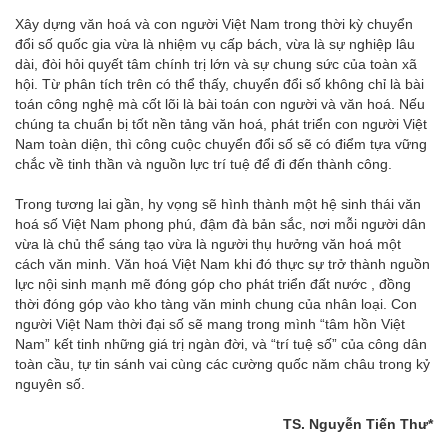
Xây dựng văn hoá và con người Việt Nam trong thời kỳ chuyển
đổi số quốc gia vừa là nhiệm vụ cấp bách, vừa là sự nghiệp lâu
dài, đòi hỏi quyết tâm chính trị lớn và sự chung sức của toàn xã
hội. Từ phân tích trên có thể thấy, chuyển đổi số không chỉ là bài
toán công nghệ mà cốt lõi là bài toán con người và văn hoá. Nếu
chúng ta chuẩn bị tốt nền tảng văn hoá, phát triển con người Việt
Nam toàn diện, thì công cuộc chuyển đổi số sẽ có điểm tựa vững
chắc về tinh thần và nguồn lực trí tuệ để đi đến thành công.
Trong tương lai gần, hy vọng sẽ hình thành một hệ sinh thái văn
hoá số Việt Nam phong phú, đậm đà bản sắc, nơi mỗi người dân
vừa là chủ thể sáng tạo vừa là người thụ hưởng văn hoá một
cách văn minh. Văn hoá Việt Nam khi đó thực sự trở thành nguồn
lực nội sinh mạnh mẽ đóng góp cho phát triển đất nước , đồng
thời đóng góp vào kho tàng văn minh chung của nhân loại. Con
người Việt Nam thời đại số sẽ mang trong mình “tâm hồn Việt
Nam” kết tinh những giá trị ngàn đời, và “trí tuệ số” của công dân
toàn cầu, tự tin sánh vai cùng các cường quốc năm châu trong kỷ
nguyên số.
TS. Nguyễn Tiến Thư
*