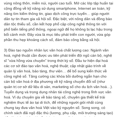
vùng nông thôn, miền núi, người cao tuổi. Mở các lớp tập huấn tại
cộng đồng về kỹ năng sử dụng smartphone, Internet an toàn, kỹ
năng tìm kiếm thông tin, giao dịch công trực tuyến… giúp người
dân tự tin tham gia xã hội số. Đặc biệt, với nông dân và đồng bào
dân tộc thiểu số, cần kết hợp phổ cập công nghệ thông tin với
phổ biến tiếng phổ thông, ngoại ngữ để họ không bị lạc hậu trong
bối cảnh mới. Đây vừa là mục tiêu phát triển con người, vừa góp
phần thu hẹp khoảng cách số, đảm bảo công bằng xã hội.
3) Đào tạo nguồn nhân lực văn hoá chất lượng cao: Ngành văn
hoá, nghệ thuật cần được ưu tiên phát triển đội ngũ cán bộ, nghệ
sĩ “vừa hồng vừa chuyên” trong thời kỳ số. Đầu tư hiện đại hoá
các cơ sở đào tạo văn hoá, nghệ thuật; cập nhật giáo trình về
quản lý văn hoá, bảo tàng, thư viện… để bổ sung kiến thức về
công nghệ số. Tăng cường các khóa bồi dưỡng ngắn hạn cho
cán bộ văn hoá ở địa phương về kỹ năng chuyển đổi số (như
quản trị cơ sở dữ liệu di sản, marketing số cho du lịch văn hoá…).
Tuyển dụng và trọng dụng nhân tài công nghệ trong lĩnh vực văn
hoá. Ví dụ chuyên gia về bảo tàng số, chuyên gia thiết kế trải
nghiệm thực tế ảo tại di tích, để những người giỏi nhất cùng
chung tay đưa văn hoá Việt vào kỷ nguyên số. Song song, có
chính sách đãi ngộ đặc thù (lương, phụ cấp, môi trường sáng tạo)