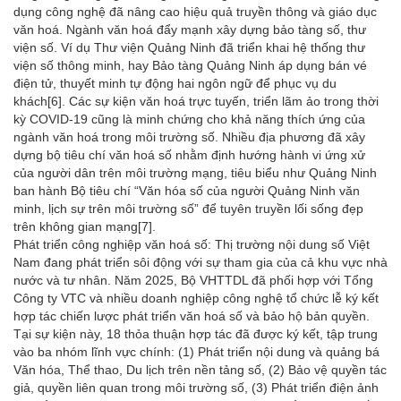
dụng công nghệ đã nâng cao hiệu quả truyền thông và giáo dục
văn hoá. Ngành văn hoá đẩy mạnh xây dựng bảo tàng số, thư
viện số. Ví dụ Thư viện Quảng Ninh đã triển khai hệ thống thư
viện số thông minh, hay Bảo tàng Quảng Ninh áp dụng bán vé
điện tử, thuyết minh tự động hai ngôn ngữ để phục vụ du
khách
[6]
. Các sự kiện văn hoá trực tuyến, triển lãm ảo trong thời
kỳ COVID-19 cũng là minh chứng cho khả năng thích ứng của
ngành văn hoá trong môi trường số. Nhiều địa phương đã xây
dựng bộ tiêu chí văn hoá số nhằm định hướng hành vi ứng xử
của người dân trên môi trường mạng, tiêu biểu như Quảng Ninh
ban hành Bộ tiêu chí “Văn hóa số của người Quảng Ninh văn
minh, lịch sự trên môi trường số” để tuyên truyền lối sống đẹp
trên không gian mạng
[7]
.
Phát triển công nghiệp văn hoá số: Thị trường nội dung số Việt
Nam đang phát triển sôi động với sự tham gia của cả khu vực nhà
nước và tư nhân. Năm 2025, Bộ VHTTDL đã phối hợp với Tổng
Công ty VTC và nhiều doanh nghiệp công nghệ tổ chức lễ ký kết
hợp tác chiến lược phát triển văn hoá số và bảo hộ bản quyền.
Tại sự kiện này, 18 thỏa thuận hợp tác đã được ký kết, tập trung
vào ba nhóm lĩnh vực chính: (1) Phát triển nội dung và quảng bá
Văn hóa, Thể thao, Du lịch trên nền tảng số, (2) Bảo vệ quyền tác
giả, quyền liên quan trong môi trường số, (3) Phát triển điện ảnh