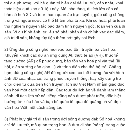
tới địa phương, với hệ quản trị hiện đại để lưu trữ, cập nhật, khai
thác hiệu quả kho dữ liệu này. Mỗi bảo tàng, di tích lớn cần có
bản số hoá 3D và tour tham quan ảo trực tuyến, giúp công chúng
trong và ngoài nước có thể khám phá từ xa. Khi số hoá, phải tuân
thủ nghiêm nguyên tắc bảo đảm tính nguyên gốc, toàn vẹn của di
sản. Ví dụ hình ảnh, tư liệu số phải phản ánh chính xác đặc điểm,
giá trị di sản, không tùy tiện thêm bớt gây sai lệch.
2) Ứng dụng công nghệ mới vào bảo tồn, truyền bá văn hoá:
Khuyến khích các dự án ứng dụng AI, thực tế ảo (VR), thực tế
tăng cường (AR) để phục dựng, bảo tồn văn hoá phi vật thể (lễ
hội, diễn xướng dân gian…) và trình diễn cho thế hệ trẻ. Chẳng
hạn, dùng công nghệ AR để người xem có thể tương tác với hình
ảnh 3D của nhạc cụ, trang phục truyền thống; hay xây dựng trò
chơi điện tử dựa trên tích truyện, lịch sử Việt Nam nhằm giáo dục
văn hoá một cách hấp dẫn. Các tour du lịch ảo về danh lam thắng
cảnh, di tích lịch sử nổi tiếng cũng nên được phát triển, đặc biệt
hướng tới kiều bào và bạn bè quốc tế, qua đó quảng bá vẻ đẹp
văn hoá Việt một cách sáng tạo.
3) Phát huy giá trị di sản trong đời sống đương đại: Số hoá không
chỉ để lưu trữ, mà quan trọng hơn là đưa di sản “sống” trong cuộc