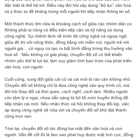
đặc biệt là thế hệ trẻ. Điều này đòi hỏi xây dựng “bộ lọc” văn hoá
và ý thức tự đề kháng trong mỗi người khi tiếp nhận thông tin số.
Một thách thức lớn nữa là khoảng cách số giữa các nhóm dân cư.
Không phải ai cũng có điều kiện tiếp cận và kỹ năng sử dụng
công nghệ. Sự chênh lệch về trình độ công nghệ và ngoại ngữ
giữa đô thị với nông thôn, đồng bằng với miền núi, người trẻ với
người già… có nguy cơ tạo ra bất bình đẳng trong thụ hưởng văn
hoá số . Nếu không có giải pháp, chuyển đổi số có thể khiến
nhóm yếu thế bị tụt lại, làm suy giảm tính bao trùm của phát triển
văn hoá, con người.
Cuối cùng, xung đột giữa cái cũ và cái mới là rào cản không nhỏ.
Chuyển đổi số không chỉ là đưa công nghệ vào quy trình cũ, mà
đòi hỏi thay đổi cả thói quen, cách nghĩ, cách làm. Nhiều người
còn tâm lý e ngại, chưa sẵn sàng từ bỏ lối mòn truyền thống để
tiếp nhận cái mới. Nếu nhận thức xã hội không thay đổi kịp, việc
áp dụng công nghệ sẽ nửa vời và chuyển đổi số khó đạt thành
công trọn vẹn.
Tóm lại, chuyển đổi số tác động hai mặt đến văn hoá và con
người. Vấn đề cốt lõi là làm sao phát huy được mặt tích cực, đồng