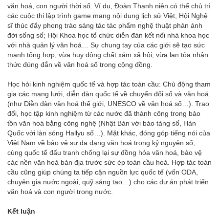
văn hoá, con người thời số. Ví dụ, Đoàn Thanh niên có thể chủ trì
các cuộc thi lập trình game mang nội dung lịch sử Việt; Hội Nghệ
sĩ thúc đẩy phong trào sáng tác tác phẩm nghệ thuật phản ánh
đời sống số; Hội Khoa học tổ chức diễn đàn kết nối nhà khoa học
với nhà quản lý văn hoá… Sự chung tay của các giới sẽ tạo sức
mạnh tổng hợp, vừa huy động chất xám xã hội, vừa lan tỏa nhận
thức đúng đắn về văn hoá số trong cộng đồng.
Học hỏi kinh nghiệm quốc tế và hợp tác toàn cầu: Chủ động tham
gia các mạng lưới, diễn đàn quốc tế về chuyển đổi số và văn hoá
(như Diễn đàn văn hoá thế giới, UNESCO về văn hoá số…). Trao
đổi, học tập kinh nghiệm từ các nước đã thành công trong bảo
tồn văn hoá bằng công nghệ (Nhật Bản với bảo tàng số, Hàn
Quốc với làn sóng Hallyu số…). Mặt khác, đóng góp tiếng nói của
Việt Nam về bảo vệ sự đa dạng văn hoá trong kỷ nguyên số,
cùng quốc tế đấu tranh chống lại sự đồng hóa văn hoá, bảo vệ
các nền văn hoá bản địa trước sức ép toàn cầu hoá. Hợp tác toàn
cầu cũng giúp chúng ta tiếp cận nguồn lực quốc tế (vốn ODA,
chuyên gia nước ngoài, quỹ sáng tạo…) cho các dự án phát triển
văn hoá và con người trong nước.
Kết luận