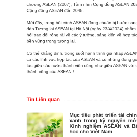
chương ASEAN (2007), Tầm nhìn Cộng đồng ASEAN 2025 (
Cộng đồng ASEAN đến 2045.
Mới đây, trong bối cảnh ASEAN đang chuẩn bị bước sang 
đàn Tương lai ASEAN tại Hà Nội (ngày 23/4/2024) nhằm b
hội trao đổi rộng rãi về các ý tưởng, sáng kiến về hợp
bền vững trong tương lai.
Có thể khẳng định, trong suốt hành trình gia nhập ASEA
cả các lĩnh vực hợp tác của ASEAN và có những đóng góp 
tác giữa các nước thành viên cũng như giữa ASEAN với c
thành công của ASEAN./.
Tin Liên quan
Mục tiêu phát triển tài chí
xanh trong kỷ nguyên mới
Kinh nghiệm ASEAN và Bà
học cho Việt Nam