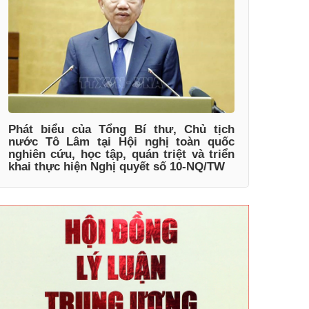
Phát biểu của Tổng Bí thư, Chủ tịch
nước Tô Lâm tại Hội nghị toàn quốc
nghiên cứu, học tập, quán triệt và triển
khai thực hiện Nghị quyết số 10-NQ/TW