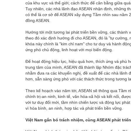
của khu vực và thế giới; cách thức để cân bằng giữa quá tr
Tuy nhiên, các nhà lãnh đạo ASEAN nhận định, những thá
có thể là cơ sở để ASEAN xây dựng Tầm nhìn sau năm 2
đồng ASEAN.
Hướng tới một tương lai phát triển bền vững, các thà
theo đó xác định hướng đi cho ASEAN, đó là "tự cường, 
khóa này chính là "kim chỉ nam" cho tư duy và hành độ
ứng phó chủ động, linh hoạt với mọi biến động.
Để hoạt động hiệu lực, hiệu quả hơn, thích ứng và phù hợ
trung tâm của mình, ASEAN đã thành lập Nhóm đặc trá
nhằm đưa ra các khuyến nghị, đề xuất để các nhà lãnh
hơn, sẵn sàng ứng phó với các thách thức trong tương la
Theo kế hoạch vào năm tới, ASEAN sẽ thông qua Tầm n
chính trị-an ninh, kinh tế, văn hóa-xã hội và kết nối, 
với tư duy đổi mới, tầm nhìn chiến lược và động lực phát
vì hòa bình, an ninh, hợp tác và phát triển bền vững.
Việt Nam gắn bó trách nhiệm, cùng ASEAN phát triển