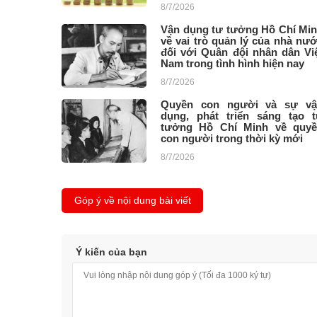
8/7/2026
Vận dụng tư tưởng Hồ Chí Mi
về vai trò quản lý của nhà nư
đối với Quân đội nhân dân Vi
Nam trong tình hình hiện nay
8/7/2026
Quyền con người và sự vậ
dụng, phát triển sáng tạo 
tưởng Hồ Chí Minh về quy
con người trong thời kỳ mới
8/7/2026
Góp ý về nội dung bài viết
Ý kiến của bạn