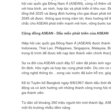
hội các quốc gia Đông Nam Á (ASEAN), củng cố thêm vữ
với hòa bình, an ninh, hợp tác và phát triển ở khu vực
tổng thể 2025 và đang định hướng cho giai đoạn phát 
2045 sẽ được thông qua trong năm tới, theo hướng kế th
chắc cho ASEAN phát triển mạnh mẽ hơn, vững bước tươ
Cộng đồng ASEAN - Dấu mốc phát triển của ASEAN
Hiệp hội các quốc gia Đông Nam Á (ASEAN) được thành
Indonesia, Thái Lan, Philippines, Singapore, Malaysia,
trong lộ trình để được kết nạp làm thành viên chính thức)
Sự ra đời của ASEAN cách đây 57 năm đã phản ánh nguy
ổn định, hữu nghị và hợp tác cùng phát triển. Dù còn có s
công nghệ thông tin... song các nước đã luôn hỗ trợ, giú
Kể từ Tuyên bố Bangkok ngày 8/8/1967 đánh dấu thời đi
động và có ảnh hưởng với những thành công trong hội nhậ
gia thành viên.
Từ dân số khoảng 260 triệu người khi mới thành lập, AS
một thị trường nhiều tiềm năng.