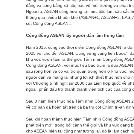
đẳng và công bằng xã hội, bảo vệ môi trường và phát tr
Ngoài ra, ASEAN cũng hướng tới mục tiêu làm sâu sắc hơn
thông qua nhiều khuôn khổ (ASEAN+1, ASEAN+3, EAS, A
cột Cộng đồng ASEAN…
Cộng đồng ASEAN lấy người dân làm trung tâm
Năm 2015, cũng vào thời điểm Cộng đồng ASEAN ra đờ
2025 với chủ đề "ASEAN: Cùng vững vàng tiến bước", đặt
khu vực vươn tầm ra thế giới. Tầm nhìn Cộng đồng ASEA
Cộng đồng ASEAN, với mục tiêu bao trùm là đưa ASEAN t
sâu rộng hơn và có vai trò quan trọng hơn ở khu vực; mộ
người dân và mang lại những lợi ích thiết thực hơn ch
với Chương trình nghị sự 2030 của Liên hợp quốc về ph
ngoài, phấn đấu trở thành thành viên tích cực của cộng 
Sau 9 năm hiện thực hóa Tầm nhìn Cộng đồng ASEAN 2
về cơ bản đã hoàn tất trên cả ba trụ cột Chính trị-an nin
Sau khi hoàn thành thực hiện Tầm nhìn Cộng đồng ASEA
phát triển mới, trong bối cảnh thế giới và khu vực đang 
cho ASEAN hiện tại cũng như tương lai, đó là làm cách nà