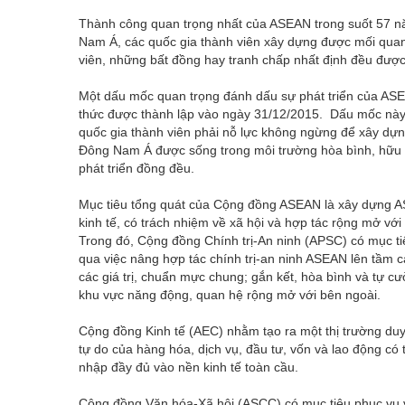
Thành công quan trọng nhất của ASEAN trong suốt 57 nă
Nam Á, các quốc gia thành viên xây dựng được mối quan
viên, những bất đồng hay tranh chấp nhất định đều được 
Một dấu mốc quan trọng đánh dấu sự phát triển của ASE
thức được thành lập vào ngày 31/12/2015. Dấu mốc này
quốc gia thành viên phải nỗ lực không ngừng để xây dựn
Đông Nam Á được sống trong môi trường hòa bình, hữu n
phát triển đồng đều.
Mục tiêu tổng quát của Cộng đồng ASEAN là xây dựng ASE
kinh tế, có trách nhiệm về xã hội và hợp tác rộng mở vớ
Trong đó, Cộng đồng Chính trị-An ninh (APSC) có mục ti
qua việc nâng hợp tác chính trị-an ninh ASEAN lên tầm ca
các giá trị, chuẩn mực chung; gắn kết, hòa bình và tự c
khu vực năng động, quan hệ rộng mở với bên ngoài.
Cộng đồng Kinh tế (AEC) nhằm tạo ra một thị trường duy
tự do của hàng hóa, dịch vụ, đầu tư, vốn và lao động có 
nhập đầy đủ vào nền kinh tế toàn cầu.
Cộng đồng Văn hóa-Xã hội (ASCC) có mục tiêu phục vụ v