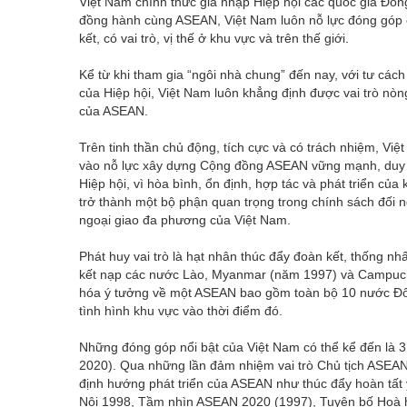
Việt Nam chính thức gia nhập Hiệp hội các quốc gia 
đồng hành cùng ASEAN, Việt Nam luôn nỗ lực đóng góp 
kết, có vai trò, vị thế ở khu vực và trên thế giới.
Kể từ khi tham gia “ngôi nhà chung” đến nay, với tư các
của Hiệp hội, Việt Nam luôn khẳng định được vai trò nòn
của ASEAN.
Trên tinh thần chủ động, tích cực và có trách nhiệm, Vi
vào nỗ lực xây dựng Cộng đồng ASEAN vững mạnh, duy trì
Hiệp hội, vì hòa bình, ổn định, hợp tác và phát triển 
trở thành một bộ phận quan trọng trong chính sách đối n
ngoại giao đa phương của Việt Nam.
Phát huy vai trò là hạt nhân thúc đẩy đoàn kết, thống n
kết nạp các nước Lào, Myanmar (năm 1997) và Campuchi
hóa ý tưởng về một ASEAN bao gồm toàn bộ 10 nước Đôn
tình hình khu vực vào thời điểm đó.
Những đóng góp nổi bật của Việt Nam có thể kể đến là 3
2020). Qua những lần đảm nhiệm vai trò Chủ tịch ASEA
định hướng phát triển của ASEAN như thúc đẩy hoàn tấ
Nội 1998, Tầm nhìn ASEAN 2020 (1997), Tuyên bố Hoà