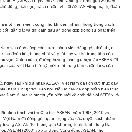
Đông Nam Á (ASEAN) ngày 28/7/1995. Chặng đường gần 30 năm
chủ động, tích cực, trách nhiệm vì một ASEAN vững mạnh, đoàn
h là một thành viên, cũng như khi đảm nhận những trọng trách
g cốt, dẫn dắt và ghi đậm dấu ấn đóng góp trong sự phát triển
ệt Nam sát cánh cùng các nước thành viên đóng góp thiết thực
 sự đoàn kết, thống nhất và phát huy vai trò trung tâm của
của khu vực. Chính sách, đường hướng tham gia hợp tác ASEAN đã
goại của Việt Nam thời kỳ mới, một trọng tâm chiến lược của
hất, ngay sau khi gia nhập ASEAN, Việt Nam đã tích cực thúc đẩy
a (năm 1999) vào Hiệp hội. Nỗ lực này đã góp phần hiện thực
g Nam Á, tạo ra sự chuyển biến mới về chất đối với ASEAN và
 lần đảm trách vai trò Chủ tịch ASEAN (năm 1998, 2010 và
N, Việt Nam đã đóng góp quan trọng vào các quyết sách nhằm
t ý tưởng ASEAN-10, thông qua Chương trình Hành động Hà
 hợp ASEAN (2003) về xây dựng Cộng đồng ASEAN, Hiến