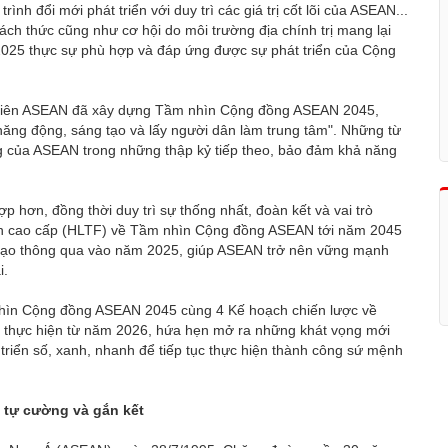
ình đổi mới phát triển với duy trì các giá trị cốt lõi của ASEAN...
ch thức cũng như cơ hội do môi trường địa chính trị mang lại
025 thực sự phù hợp và đáp ứng được sự phát triển của Cộng
nh viên ASEAN đã xây dựng Tầm nhìn Cộng đồng ASEAN 2045,
năng động, sáng tạo và lấy người dân làm trung tâm". Những từ
ng của ASEAN trong những thập kỷ tiếp theo, bảo đảm khả năng
p hơn, đồng thời duy trì sự thống nhất, đoàn kết và vai trò
ch cao cấp (HLTF) về Tầm nhìn Cộng đồng ASEAN tới năm 2045
 đạo thông qua vào năm 2025, giúp ASEAN trở nên vững mạnh
i.
hìn Cộng đồng ASEAN 2045 cùng 4 Kế hoạch chiến lược về
được thực hiện từ năm 2026, hứa hẹn mở ra những khát vọng mới
 triển số, xanh, nhanh để tiếp tục thực hiện thành công sứ mệnh
 tự cường và gắn kết