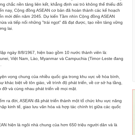
ng chắc nền tảng liên kết, khẳng định vai trò không thể thiếu đối
. Đến nay, Cộng đồng ASEAN cơ bản đã hoàn thành các kế hoạch
triển mới đến năm 2045. Dự kiến Tầm nhìn Cộng đồng ASEAN
ừa và tiếp nối những "trái ngọt" đã đạt được, tạo nền tảng vững
ng lai.
 lập ngày 8/8/1967, hiện bao gồm 10 nước thành viên là:
 Brunei, Việt Nam, Lào, Myanmar và Campuchia (Timor-Leste đang
.
ện vọng chung của nhiều quốc gia trong khu vực về hòa bình,
ự khác biệt về tôn giáo, về trình độ phát triển, về cơ sở hạ tầng,
p đỡ và cùng nhau phát triển về mọi mặt.
ểm ra đời, ASEAN đã phát triển thành một tổ chức khu vực năng
p kinh tế, giao lưu văn hóa và hợp tác chính trị giữa các quốc
EAN hiện là ngôi nhà chung của hơn 650 triệu người dân và là