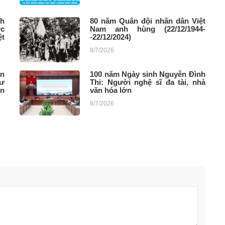
nh
80 năm Quân đội nhân dân Việt
ớc
Nam anh hùng (22/12/1944-
ệt
-22/12/2024)
8/7/2026
n
100 năm Ngày sinh Nguyễn Đình
tư
Thi: Người nghệ sĩ đa tài, nhà
ền
văn hóa lớn
8/7/2026