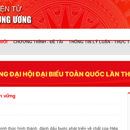
IỆN TỬ
RUNG ƯƠNG
 ĐỔI
CHƯƠNG TRÌNH - ĐỀ TÀI
THÔNG TIN LÝ LUẬN - THỰC T
n vững
h thức hình thành, đánh dấu bước phát triển về chất của Hiệp