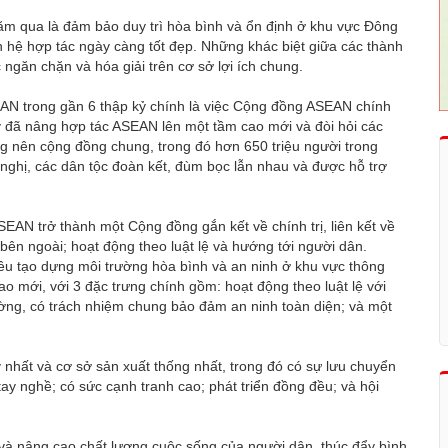
m qua là đảm bảo duy trì hòa bình và ổn định ở khu vực Đông
 hệ hợp tác ngày càng tốt đẹp. Những khác biệt giữa các thành
ngăn chặn và hóa giải trên cơ sở lợi ích chung.
AN trong gần 6 thập kỷ chính là việc Cộng đồng ASEAN chính
 đã nâng hợp tác ASEAN lên một tầm cao mới và đòi hỏi các
g nên cộng đồng chung, trong đó hơn 650 triệu người trong
ghị, các dân tộc đoàn kết, đùm bọc lẫn nhau và được hỗ trợ
AN trở thành một Cộng đồng gắn kết về chính trị, liên kết về
i bên ngoài; hoạt động theo luật lệ và hướng tới người dân.
êu tạo dựng môi trường hòa bình và an ninh ở khu vực thông
o mới, với 3 đặc trưng chính gồm: hoạt động theo luật lệ với
ường, có trách nhiệm chung bảo đảm an ninh toàn diện; và một
 nhất và cơ sở sản xuất thống nhất, trong đó có sự lưu chuyển
tay nghề; có sức cạnh tranh cao; phát triển đồng đều; và hội
à nâng cao chất lượng cuộc sống của người dân, thúc đẩy bình