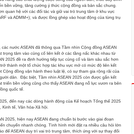
iển bền vững, tăng cường ý thức cộng đồng và bản sắc chung.
 quan hệ với các đối tác và giữ vai trò trung tâm ở khu vực
RF và ADMM+); và được lồng ghép vào hoạt động của từng trụ
i, các nước ASEAN đã thông qua Tầm nhìn Cộng đồng ASEAN
 trọng tâm vào củng cố liên kết ở các tầng nấc khác nhau từ
N 2025 đề ra định hướng tiếp tục củng cố và làm sâu sắc hơn
rở thành một tổ chức hợp tác khu vực mở có mức độ liên kết
t Cộng đồng vận hành theo luật lệ, có sự tham gia rộng rãi của
o người dân. Đặc biệt, Tầm nhìn ASEAN 2025 còn được gắn kết
át triển bền vững cũng cho thấy ASEAN đang nỗ lực vươn ra bên
đồng quốc tế.
025, đến nay các dòng hành động của Kế hoạch Tổng thể 2025
h, Kinh tế, Văn hóa-Xã hội.
N 2025, hiện nay ASEAN đang chuẩn bị bước vào giai đoạn
biến chuyển nhanh chóng. Tình hình mới đặt ra nhiều câu hỏi lớn
o để ASEAN duy trì vai trò trung tâm, thích ứng với sự thay đổi