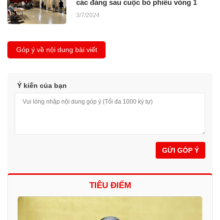
các đảng sau cuộc bỏ phiếu vòng 1
3/7/2024
Góp ý về nội dung bài viết
Ý kiến của bạn
GỬI GÓP Ý
TIÊU ĐIỂM