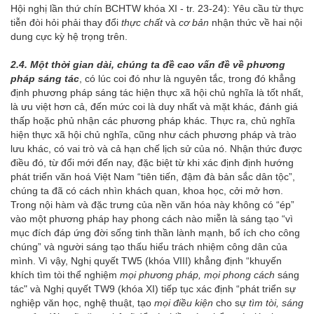
Hội nghị lần thứ chín BCHTW khóa XI - tr. 23-24): Yêu cầu từ thực
tiễn đòi hỏi phải thay đổi
thực chất
và
cơ bản
nhận thức về hai nội
dung cực kỳ hệ trọng trên.
2.4. Một thời gian dài, chúng ta đề cao
vấn đề
về
phương
pháp sáng tác
, có lúc coi đó như là nguyên tắc, trong đó khẳng
định phương pháp sáng tác hiện thực xã hội chủ nghĩa là tốt nhất,
là ưu việt hơn cả, đến mức coi là duy nhất và mặt khác, đánh giá
thấp hoặc phủ nhận các phương pháp khác. Thực ra, chủ nghĩa
hiện thực xã hội chủ nghĩa, cũng như cách phương pháp và trào
lưu khác, có vai trò và cả hạn chế lịch sử của nó. Nhận thức được
điều đó, từ đổi mới đến nay, đặc biệt từ khi xác định định hướng
phát triển văn hoá Việt Nam “tiên tiến, đậm đà bản sắc dân tộc”,
chúng ta đã có cách nhìn khách quan, khoa học, cởi mở hơn.
Trong nội hàm và đặc trưng của nền văn hóa này không có “ép”
vào một phương pháp hay phong cách nào miễn là sáng tạo “vì
mục đích đáp ứng đời sống tinh thần lành mạnh, bổ ích cho công
chúng” và người sáng tạo thấu hiểu trách nhiệm công dân của
mình. Vì vậy, Nghị quyết TW5 (khóa VIII) khẳng định “khuyến
khích tìm tòi thể nghiệm
mọi
phương pháp, mọi phong cách
sáng
tác" và Nghị quyết TW9 (khóa XI) tiếp tục xác định “phát triển sự
nghiệp văn học, nghệ thuật, tạo
mọi điều kiện
cho sự
tìm tòi, sáng