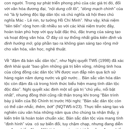
con người. Trong sự phát triển phong phú của các giá trị đó, đối
với văn hóa đương đại,
“nội dung cốt lõi”, “dòng mạch chính”
của
nó “là lý tưởng độc lập dân tộc và chủ nghĩa xã hội theo chủ
nghĩa Mác - Lê nin, tư tưởng Hồ Chí Minh”. Như vậy, khái niệm
“tiên tiến” rộng hơn rất nhiều so với các khái niệm trước đây,
hoàn toàn phù hợp với quy luật đặc thù, đặc trưng của sáng tạo
và hoạt động văn hóa. Ở đây có sự thống nhất giữa
kiên định
và
định hướng mở
, góp phần tạo ra không gian sáng tạo rộng mở
cho văn hóa, văn học, nghệ thuật.
Về “đậm đà bản sắc dân tộc”, như Nghị quyết TW5 (1998) đã xác
định khái quát “bao gồm những giá trị bền vững, những tinh hoa
của cộng đồng các dân tộc VN được vun đắp nên qua lịch sử
hàng ngàn năm dựng nước và giữ nước... Bản sắc văn hóa dân
tộc còn đậm đà cả trong hình thức biểu hiện mang tính dân tộc
độc đáo”. Nghị quyết xác định một số giá trị “chủ yếu, nổi bật
nhất”, nhưng đồng thời cũng rất thận trọng khi trong “Bản trình
bày ý kiến của Bộ Chính trị trước Hội nghị: “Bản sắc dân tộc còn
có thể
cân nhắc, thêm, bớt
” (NQTW5-tr23). Thực tiễn sáng tạo và
nghiên cứu văn hóa những năm qua cho chúng ta nhận thấy, ý
kiến trên là hoàn toàn chuẩn xác. Bản sắc dân tộc vừa mang tính
“định hình” vừa có sự biến đổi, tuy chậm chạp, nhưng đang diễn