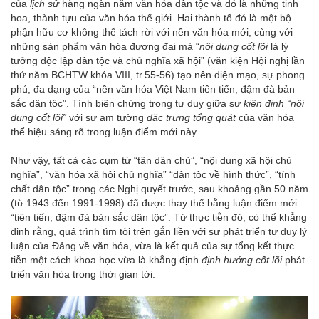
của
lịch sử
hàng ngàn năm văn hóa dân tộc và đó là những tinh
hoa, thành tựu của văn hóa thế giới. Hai thành tố đó là một bộ
phận hữu cơ không thể tách rời với nền văn hóa mới, cùng với
những sản phẩm văn hóa đương đại mà “
nội dung cốt lõi
là lý
tưởng độc lập dân tộc và chủ nghĩa xã hội” (văn kiện Hội nghị lần
thứ năm BCHTW khóa VIII, tr.55-56) tạo nên diện mạo, sự phong
phú, đa dạng của “nền văn hóa Việt Nam tiên tiến, đậm đà bản
sắc dân tộc”. Tính biện chứng trong tư duy giữa sự
kiên định “
nội
dung cốt lõi”
với sự am tường
đặc trưng tổng quát
của văn hóa
thể hiệu sáng rõ trong luận điểm mới này.
Như vậy, tất cả các cụm từ “tân dân chủ”, “nội dung xã hội chủ
nghĩa”, “văn hóa xã hội chủ nghĩa” “dân tộc về hình thức”, “tính
chất dân tộc” trong các Nghị quyết trước, sau khoảng gần 50 năm
(từ 1943 đến 1991-1998) đã được thay thế bằng luận điểm mới
“tiên tiến, đậm đà bản sắc dân tộc”. Từ thực tiễn đó, có thể khẳng
định rằng, quá trình tìm tòi trên gắn liền với sự phát triển tư duy lý
luận của Đảng về văn hóa, vừa là kết quả của sự tổng kết thực
tiễn một cách khoa học vừa là khẳng định
định hướng cốt lõi
phát
triển văn hóa trong thời gian tới.