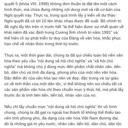
quyết 5 (khóa VIII, 1998) không đơn thuần là đặt tên một cách
hình thức, mà chứa đựng những
nội dung mới
và rất
cơ bản
của
Nghị quyết này. Thực ra, trong quá trình lấy ý kiến về dự thảo
Nghị quyết đã có tới 10 tên khác nhau được đề xuất. Bộ chính trị
đề nghị lấy tên trên vì trước hết “là thể hiện được sự
nhất quán
về
khái niệm đã xác định trong Cương lĩnh chính trị năm 1991” và
thể hiện rõ sự phát triển tư duy của Đảng về văn hóa, khắc phục
hạn chế về nhận thức trong thời kỳ trước.
Thực ra, một thời gian dài, chúng ta đã qui chiếu toàn bộ nền văn
hóa theo yêu cầu “nội dung xã hội chủ nghĩa” và “xã hội chủ
nghĩa” mà không chú ý đúng mức đến phẩm chất nhân văn, tiến
bộ, dân chủ và tính đa dạng, phong phú của một nền văn hóa.
Đặc điểm đó của văn hóa tạo nên vẻ đẹp, đặc trưng và sự giàu
có về tinh thần của một dân tộc, vì thế không nên soi chiếu tất cả
các sản phẩm văn hóa chỉ theo chuẩn mực ý thức hệ, mà phải lấy
thước đo là tính tiên tiến, tiến bộ, nhân văn của nó.
Nếu chỉ lấy chuẩn mực “nội dung xã hội chủ nghĩa” thì vô hình
chung, chúng ta đã gạt ra ngoài hai thành tố không thể thiếu tạo
nên tính phong phú, đa dạng của văn hóa Việt Nam đương đại,
đó là những giá trị yêu nước, nhân văn, tiến bộ, dân chủ, dân tộc