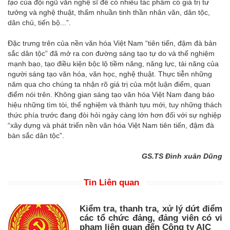
tạo
của đội ngũ văn nghệ sĩ để có nhiều tác phẩm có giá trị tư
tưởng và nghệ thuật, thấm nhuần tinh thần nhân văn, dân tộc,
dân chủ, tiến bộ...”.
Đặc trưng trên của nền văn hóa Việt Nam “tiên tiến, đậm đà bản
sắc dân tộc” đã mở ra con đường sáng tạo tự do và thể nghiệm
mạnh bạo, tạo điều kiện bộc lộ tiềm năng, năng lực, tài năng của
người sáng tạo văn hóa, văn học, nghệ thuật. Thực tiễn những
năm qua cho chúng ta nhận rõ giá trị của một luận điểm, quan
điểm nói trên. Không gian sáng tạo văn hóa Việt Nam đang báo
hiệu những tìm tòi, thể nghiệm và thành tựu mới, tuy những thách
thức phía trước đang đòi hỏi ngày càng lớn hơn đối với sự nghiệp
“xây dựng và phát triển nền văn hóa Việt Nam tiên tiến, đậm đà
bàn sắc dân tộc”.
GS.TS Đình xuân Dũng
Tin Liên quan
Kiểm tra, thanh tra, xử lý dứt điểm
các tổ chức đảng, đảng viên có vi
phạm liên quan đến Công ty AIC