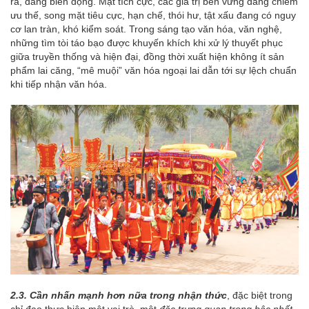
ra, đang biến động. Mặt tích cực, các giá trị bền vững đang chiếm
ưu thế, song mặt tiêu cực, hạn chế, thói hư, tật xấu đang có nguy
cơ lan tràn, khó kiểm soát. Trong sáng tạo văn hóa, văn nghệ,
những tìm tòi táo bạo được khuyến khích khi xử lý thuyết phục
giữa truyền thống và hiện đại, đồng thời xuất hiện không ít sản
phẩm lai căng, “mê muội” văn hóa ngoại lai dẫn tới sự lệch chuẩn
khi tiếp nhận văn hóa.
2.3. Cần nhấn mạnh hơn nữa trong nhận thức
, đặc biệt trong