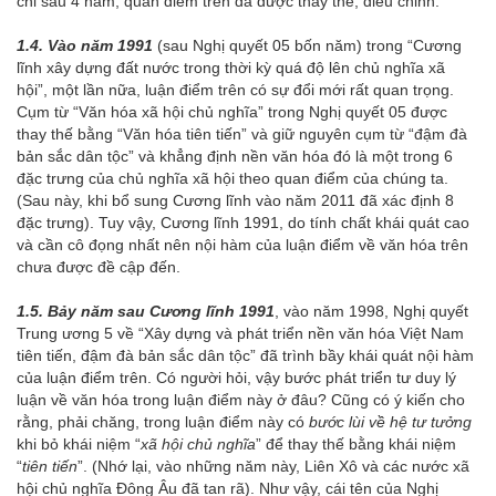
chỉ sau 4 năm, quan điểm trên đã được thay thế, điều chỉnh.
1.4. Vào năm 1991
(sau Nghị quyết 05 bốn năm) trong “Cương
lĩnh xây dựng đất nước trong thời kỳ quá độ lên chủ nghĩa xã
hội”, một lần nữa, luận điểm trên có sự đổi mới rất quan trọng.
Cụm từ “Văn hóa xã hội chủ nghĩa” trong Nghị quyết 05 được
thay thế bằng “Văn hóa tiên tiến” và giữ nguyên cụm từ “đậm đà
bản sắc dân tộc” và khẳng định nền văn hóa đó là một trong 6
đặc trưng của chủ nghĩa xã hội theo quan điểm của chúng ta.
(Sau này, khi bổ sung Cương lĩnh vào năm 2011 đã xác định 8
đặc trưng). Tuy vậy, Cương lĩnh 1991, do tính chất khái quát cao
và cần cô đọng nhất nên nội hàm của luận điểm về văn hóa trên
chưa được đề cập đến.
1.5. Bảy năm sau Cương lĩnh 1991
, vào năm 1998, Nghị quyết
Trung ương 5 về “Xây dựng và phát triển nền văn hóa Việt Nam
tiên tiến, đậm đà bản sắc dân tộc” đã trình bầy khái quát nội hàm
của luận điểm trên. Có người hỏi, vậy bước phát triển tư duy lý
luận về văn hóa trong luận điểm này ở đâu? Cũng có ý kiến cho
rằng, phải chăng, trong luận điểm này có
bước lùi về hệ tư tưởng
khi bỏ khái niệm “
xã hội
chủ nghĩa
” để thay thế bằng khái niệm
“
tiên tiến
”. (Nhớ lại, vào những năm này, Liên Xô và các nước xã
hội chủ nghĩa Đông Âu đã tan rã). Như vậy, cái tên của Nghị