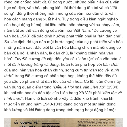
rộng lớn chống phát xít. Ở trong nước, những biểu hiện của văn
học nô dịch, văn hóa phong kiến lỗi thời đang tồn tại và có “đất
sống”, đồng thời những mầm mống của văn hóa dân chủ, văn
hóa cách mạng đang xuất hiện. Tuy trong điều kiện ngặt nghèo
của hoạt động bí mật, tài liệu thiếu thốn nhưng với sự nhạy cảm,
nắm bắt xu thế vận động của văn hóa Việt Nam, “Đề cương về
văn hoá 1943” đã xác định hướng phát triển phải là “tân dân chủ”.
Sự xác định đó tạo nên một bước ngoặt của sự phát triển văn hóa
những năm sau, đặc biệt là văn hóa kháng chiến mà nội dung cơ
bản của nó là nhân dân, là dân chủ, là “kháng chiến hóa văn
hóa”. Tuy Đề cương đề cập đến yêu cầu “dân tộc” của văn hóa là
một
định hướng trúng và đúng
, hoàn toàn phù hợp với
bản chất
của mọi nền văn hóa chân chính, song cụm từ “
dân tộc về hình
thức
” trong Đề cương có phần hạn hẹp, không thể hiện đầy đủ
yêu cầu về phẩm chất dân tộc của văn hóa. Có lẽ, luận điểm này
vận dụng quan điểm trong
“Điều lệ Hội nhà văn Liên Xô”
(1934)
khi nói văn học đa dân tộc của Liên bang Xô Viết phải “
dân tộc về
hình thức
”. Hạn chế lịch sử như vậy là điều khó tránh khỏi khi
thực tiễn những năm 1940-1943 đang trong một sự biến động
khó lường và khi Đảng đang trong tình trạng hoạt động bí mật.