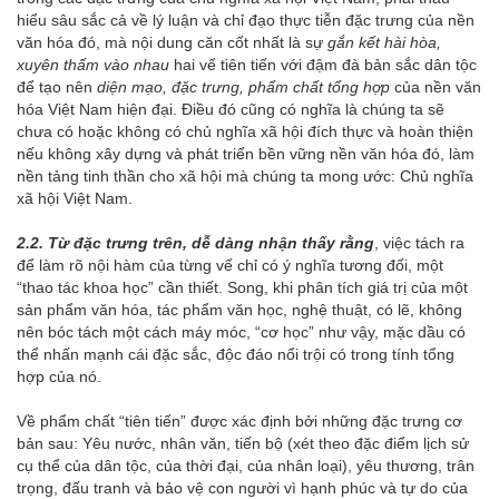
hiểu sâu sắc cả về lý luận và chỉ đạo thực tiễn đặc trưng của nền
văn hóa đó, mà nội dung căn cốt nhất là sự
gắn kết hài hòa,
xuyên thấm vào nhau
hai vế tiên tiến với đậm đà bản sắc dân tộc
để tạo nên
diện mạo, đặc trưng, phẩm chất tổng hợp
của nền văn
hóa Việt Nam hiện đại. Điều đó cũng có nghĩa là chúng ta sẽ
chưa có hoặc không có chủ nghĩa xã hội đích thực và hoàn thiện
nếu không xây dựng và phát triển bền vững nền văn hóa đó, làm
nền tảng tinh thần cho xã hội mà chúng ta mong ước: Chủ nghĩa
xã hội Việt Nam.
2.2. Từ đặc trưng trên, dễ dàng nhận thấy rằng
, việc tách ra
để làm rõ nội hàm của từng vế chỉ có ý nghĩa tương đối, một
“thao tác khoa học” cần thiết. Song, khi phân tích giá trị của một
sản phẩm văn hóa, tác phẩm văn học, nghệ thuật, có lẽ, không
nên bóc tách một cách máy móc, “cơ học” như vậy, mặc dầu có
thể nhấn mạnh cái đặc sắc, độc đáo nổi trội có trong tính tổng
hợp của nó.
Về phẩm chất “tiên tiến” được xác định bởi những đặc trưng cơ
bản sau: Yêu nước, nhân văn, tiến bộ (xét theo đặc điểm lịch sử
cụ thể của dân tộc, của thời đại, của nhân loại), yêu thương, trân
trọng, đấu tranh và bảo vệ con người vì hạnh phúc và tự do của