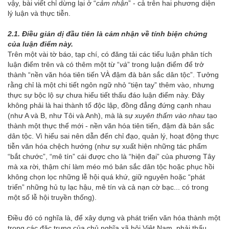
vậy, bài viết chỉ dừng lại ở “
cảm nhận
” - cả trên hai phương diện
lý luận và thực tiễn.
2.1. Điều giản dị đầu tiên là cảm nhận về tính biện chứng
của luận điểm này.
Trên một vài tờ báo, tạp chí, có đăng tải các tiểu luận phân tích
luận điểm trên và có thêm một từ “
và
” trong luận điểm để trở
thành “nền văn hóa tiên tiến VÀ đậm đà bản sắc dân tộc”. Tưởng
rằng chỉ là một chi tiết ngôn ngữ nhỏ “tiện tay” thêm vào, nhưng
thực sự bộc lộ sự chưa hiểu tiết thấu đáo luận điểm này. Đây
không phải là hai thành tố độc lập, đồng đẳng đứng cạnh nhau
(như A và B, như Tôi và Anh), mà là sự
xuyên thấm vào nhau
tạo
thành một thực thể mới - nền văn hóa tiên tiến, đậm đà bản sắc
dân tộc. Vì hiểu sai nên dẫn đến chỉ đạo, quản lý, hoạt động thực
tiễn văn hóa chệch hướng (như sự xuất hiện những tác phẩm
“bắt chước”, “mê tín” cái được cho là “hiện đại” của phương Tây
mà xa rời, thậm chí làm méo mó bản sắc dân tộc hoặc phục hồi
không chọn lọc những lễ hội quá khứ, giữ nguyên hoặc “phát
triển” những hủ tụ lạc hậu, mê tín và cả nạn cờ bạc... có trong
một số lễ hội truyền thống).
Điều đó có nghĩa là, để xây dựng và phát triển văn hóa thành một
trong các đặc trưng của chủ nghĩa xã hội Việt Nam, phải thấu