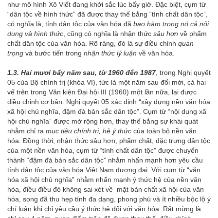
như mô hình Xô Viết đang khởi sắc lúc bấy giờ. Đặc biệt, cụm từ
“dân tộc về hình thức” đã được thay thế bằng “tính chất dân tộc”,
có nghĩa là, tính dân tộc của văn hóa đã
bao hàm trong nó cả nội
dung và hình thức
, cũng có nghĩa là nhận thức
sâu hơn
về phẩm
chất dân tộc của văn hóa. Rõ ràng, đó là sự điều chỉnh
quan
trọng
và bước tiến trong
nhận thức lý luận
về văn hóa.
1.3. Hai mươi bẩy năm sau, từ 1960 đến 1987
, trong Nghị quyết
05 của Bộ chính trị (khóa VI), tức là một năm sau đổi mới, cả hai
vế trên trong Văn kiện Đại hội III (1960) một lần nữa, lại được
điều chỉnh cơ bản. Nghị quyết 05 xác định “xây dựng nền văn hóa
xã hội chủ nghĩa, đậm đà bản sắc dân tộc”. Cụm từ “nội dung xã
hội chủ nghĩa” được mở rộng hơn, thay thế bằng sự khái quát
nhằm chỉ ra
mục tiêu
chính trị, hệ ý thức
của toàn bộ nền văn
hóa. Đồng thời, nhận thức sâu hơn, phẩm chất, đặc trưng dân tộc
của một nền văn hóa, cụm từ “tính chất dân tộc” được chuyển
thành “đậm đà bản sắc dân tộc” nhằm nhấn mạnh hơn yêu cầu
tính dân tộc của văn hóa Việt Nam đương đại. Với cụm từ “văn
hóa xã hội chủ nghĩa” nhằm nhấn mạnh ý thức hệ của nền văn
hóa, điều điều đó không sai xét về mặt bản chất xã hội của văn
hóa, song đã thu hẹp tính đa dạng, phong phú và ít nhiều bộc lộ ý
chí luận khi chỉ yêu cầu ý thức hệ đối với văn hóa. Rất mừng là