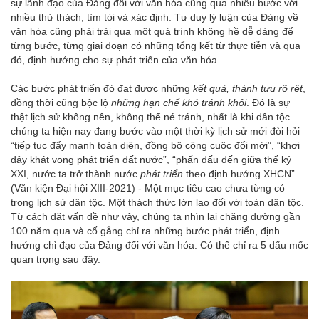
sự lãnh đạo của Đảng đối với văn hóa cũng qua nhiều bước với
nhiều thử thách, tìm tòi và xác định. Tư duy lý luận của Đảng về
văn hóa cũng phải trải qua một quá trình không hề dễ dàng để
từng bước, từng giai đoạn có những tổng kết từ thực tiễn và qua
đó, định hướng cho sự phát triển của văn hóa.
Các bước phát triển đó đạt được những
kết quả, thành tựu rõ rệt
,
đồng thời cũng bộc lộ
những hạn chế khó tránh khỏi
. Đó là sự
thật lịch sử không nên, không thể né tránh, nhất là khi dân tộc
chúng ta hiện nay đang bước vào một thời kỳ lịch sử mới đòi hỏi
“tiếp tục đẩy mạnh toàn diện, đồng bộ công cuộc đổi mới”, “khơi
dậy khát vọng phát triển đất nước”, “phấn đấu đến giữa thế kỷ
XXI, nước ta trở thành nước
phát triển
theo định hướng XHCN”
(Văn kiện Đại hội XIII-2021) - Một mục tiêu cao chưa từng có
trong lịch sử dân tộc. Một thách thức lớn lao đối với toàn dân tộc.
Từ cách đặt vấn đề như vậy, chúng ta nhìn lại chặng đường gần
100 năm qua và cố gắng chỉ ra những bước phát triển, định
hướng chỉ đạo của Đảng đối với văn hóa. Có thể chỉ ra 5 dấu mốc
quan trọng sau đây.