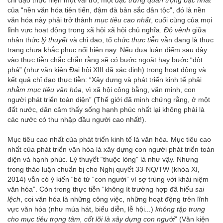
chỉ đạo thực hiện một vai trò, một
đặc trưng quan trọng bậc nhất
của “nền văn hóa tiên tiến, đậm đà bản sắc dân tộc”, đó là nền
văn hóa này phải trở thành
mục tiêu cao nhất
, cuối cùng của mọi
lĩnh vực hoạt động trong xã hội xã hội chủ nghĩa.
Độ vênh
giữa
nhận thức
lý thuyết
và chỉ đạo, tổ chức
thực tiễn
vẫn đang là thực
trạng chưa khắc phục nổi hiện nay. Nếu đưa luận điểm sau đây
vào thực tiễn chắc chắn rằng sẽ có bước ngoặt hay bước “đột
phá” (như văn kiện Đại hội XIII đã xác định) trong hoạt động và
kết quả chỉ đạo thực tiễn: “Xây dựng và phát triển kinh tế phải
nhằm mục tiêu văn hóa
, vì xã hội công bằng, văn minh, con
người phát triển toàn diện” (Thế giới đã minh chứng rằng, ở một
đất nước, dân cảm thấy sống hạnh phúc nhất lại không phải là
các nước có thu nhập đầu người cao nhất!).
Mục tiêu cao nhất của phát triển kinh tế là văn hóa. Mục tiêu cao
nhất của phát triển văn hóa là xây dựng con người phát triển toàn
diện và hạnh phúc. Lý thuyết “thuộc lòng” là như vậy. Nhưng
trong thảo luận chuẩn bị cho Nghị quyết 33-NQ/TW (khóa XI,
2014) vẫn có ý kiến “bỏ từ “con người” vì sợ trùng với khái niệm
văn hóa”. Còn trong thực tiễn “không ít trường hợp đã hiểu
sai
lệch
, coi văn hóa là những công việc, những hoạt động trên lĩnh
vực văn hóa (như múa hát, biểu diễn, lễ hội...)
không tập trung
cho mục tiêu trọng tâm, cốt lõi là xây dựng con người
” (Văn kiện