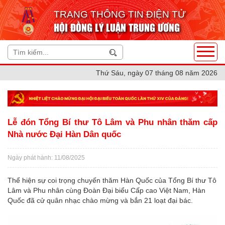
TRANG THÔNG TIN ĐIỆN TỬ
HỘI ĐỒNG LÝ LUẬN TRUNG ƯƠNG
Thứ Sáu, ngày 07 tháng 08 năm 2026
Lễ đón Tổng Bí thư Tô Lâm và Phu nhân thăm cấp
Nhà nước Đại Hàn Dân quốc
Ngày phát hành: 11/08/2025
Thể hiện sự coi trọng chuyến thăm Hàn Quốc của Tổng Bí thư Tô
Lâm và Phu nhân cùng Đoàn Đại biểu Cấp cao Việt Nam, Hàn
Quốc đã cử quân nhạc chào mừng và bắn 21 loạt đại bác.