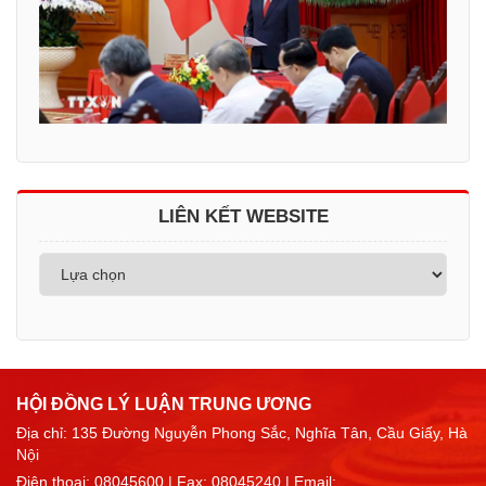
LIÊN KẾT WEBSITE
HỘI ĐỒNG LÝ LUẬN TRUNG ƯƠNG
Địa chỉ: 135 Đường Nguyễn Phong Sắc, Nghĩa Tân, Cầu Giấy, Hà
Nội
Điện thoại:
08045600
| Fax: 08045240 | Email: