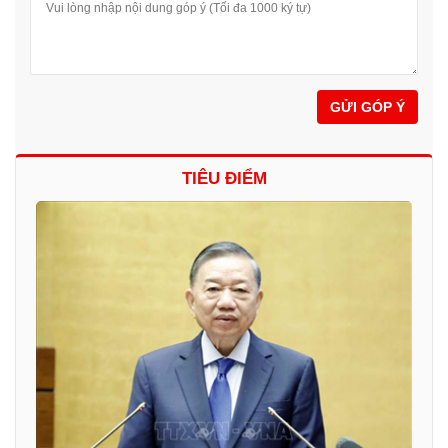
GỬI GÓP Ý
TIÊU ĐIỂM