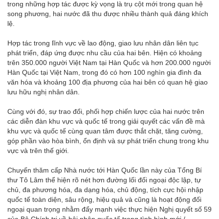
trong những hợp tác được kỳ vọng là trụ cột mới trong quan hệ
song phương, hai nước đã thu được nhiều thành quả đáng khích
lệ.
Hợp tác trong lĩnh vực về lao động, giao lưu nhân dân liên tục
phát triển, đáp ứng được nhu cầu của hai bên. Hiện có khoảng
trên 350.000 người Việt Nam tại Hàn Quốc và hơn 200.000 người
Hàn Quốc tại Việt Nam, trong đó có hơn 100 nghìn gia đình đa
văn hóa và khoảng 100 địa phương của hai bên có quan hệ giao
lưu hữu nghị nhân dân.
Cùng với đó, sự trao đổi, phối hợp chiến lược của hai nước trên
các diễn đàn khu vực và quốc tế trong giải quyết các vấn đề mà
khu vực và quốc tế cùng quan tâm được thắt chặt, tăng cường,
góp phần vào hòa bình, ổn định và sự phát triển chung trong khu
vực và trên thế giới.
Chuyến thăm cấp Nhà nước tới Hàn Quốc lần này của Tổng Bí
thư Tô Lâm thể hiện rõ nét hơn đường lối đối ngoại độc lập, tự
chủ, đa phương hóa, đa dạng hóa, chủ động, tích cực hội nhập
quốc tế toàn diện, sâu rộng, hiệu quả và cũng là hoạt động đối
ngoại quan trọng nhằm đẩy mạnh việc thực hiện Nghị quyết số 59
của Bộ Chính trị về hội nhập quốc tế trong tình hình mới./.