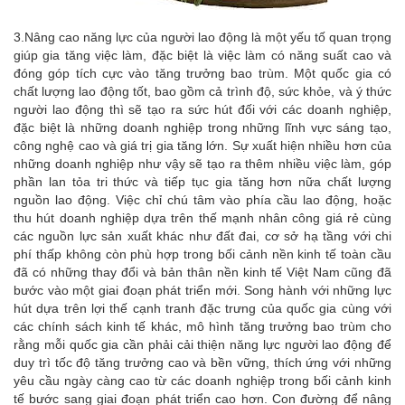
3.Nâng cao năng lực của người lao động là một yếu tố quan trọng
giúp gia tăng việc làm, đặc biệt là việc làm có năng suất cao và
đóng góp tích cực vào tăng trưởng bao trùm. Một quốc gia có
chất lượng lao động tốt, bao gồm cả trình độ, sức khỏe, và ý thức
người lao động thì sẽ tạo ra sức hút đối với các doanh nghiệp,
đặc biệt là những doanh nghiệp trong những lĩnh vực sáng tạo,
công nghệ cao và giá trị gia tăng lớn. Sự xuất hiện nhiều hơn của
những doanh nghiệp như vậy sẽ tạo ra thêm nhiều việc làm, góp
phần lan tỏa tri thức và tiếp tục gia tăng hơn nữa chất lượng
nguồn lao động. Việc chỉ chú tâm vào phía cầu lao động, hoặc
thu hút doanh nghiệp dựa trên thế mạnh nhân công giá rẻ cùng
các nguồn lực sản xuất khác như đất đai, cơ sở hạ tầng với chi
phí thấp không còn phù hợp trong bối cảnh nền kinh tế toàn cầu
đã có những thay đổi và bản thân nền kinh tế Việt Nam cũng đã
bước vào một giai đoạn phát triển mới. Song hành với những lực
hút dựa trên lợi thế cạnh tranh đặc trưng của quốc gia cùng với
các chính sách kinh tế khác, mô hình tăng trưởng bao trùm cho
rằng mỗi quốc gia cần phải cải thiện năng lực người lao động để
duy trì tốc độ tăng trưởng cao và bền vững, thích ứng với những
yêu cầu ngày càng cao từ các doanh nghiệp trong bối cảnh kinh
tế bước sang giai đoạn phát triển cao hơn. Con đường để nâng