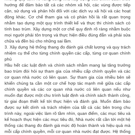
hướng để đảm bảo tất cả các nhóm xã hội, các vùng được tiếp
cận, sử dụng và phản hồi đối với các dịch vụ xã hội và các hoạt
động khác. Cơ chế tham gia và có phản hồi là rất quan trọng
nhằm tạo dựng một quy trình thiết kế và thực thi chính sách có
tính bao trùm. Xây dựng một cơ chế quy định rõ ràng nhằm buộc
mọi người phải tôn trọng và thực hiện điều đúng đắn và phải sửa
chữa và đền bù cho những sai lầm.
3. Xây dựng hệ thống thang đo đánh giá chất lượng và quy trách
nhiệm cụ thể cho từng chính quyền các cấp, từng cơ quan chính
phủ
Hầu hết các luật định và chính sách nhằm mang lại tăng trưởng
bao trùm đòi hỏi sự tham gia của nhiều cấp chính quyền và các
cơ quan nhà nước có liên quan. Sự tham gia của nhiều bên sẽ
khiến chúng ta cần một cơ chế hợp tác mạnh mẽ giữa các cấp
chính quyền và các cơ quan nhà nước có liên quan nếu như
muốn đạt được một chu trình luật định và chính sách thành công,
từ giai đoạn thiết kế tới thực hiện và đánh giá. Muốn đảm bảo
được sự kết dính và trách nhiệm của tất cả các bên trong chu
trình này, ngoài việc làm rõ tầm nhìn, quan điểm, các mục tiêu và
kế hoạch thực hiện các mục tiêu đó, Nhà nước rất cần tới một hệ
thống các thang đo đánh giá mức độ hoàn thành và hiệu quả mà
mỗi cấp chính quyền, mỗi cơ quan nhà nước đạt được. Hệ thống