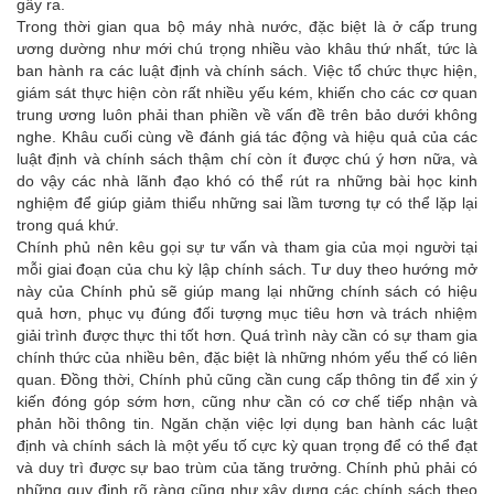
gây ra.
Trong thời gian qua bộ máy nhà nước, đặc biệt là ở cấp trung
ương dường như mới chú trọng nhiều vào khâu thứ nhất, tức là
ban hành ra các luật định và chính sách. Việc tổ chức thực hiện,
giám sát thực hiện còn rất nhiều yếu kém, khiến cho các cơ quan
trung ương luôn phải than phiền về vấn đề trên bảo dưới không
nghe. Khâu cuối cùng về đánh giá tác động và hiệu quả của các
luật định và chính sách thậm chí còn ít được chú ý hơn nữa, và
do vậy các nhà lãnh đạo khó có thể rút ra những bài học kinh
nghiệm để giúp giảm thiểu những sai lầm tương tự có thể lặp lại
trong quá khứ.
Chính phủ nên kêu gọi sự tư vấn và tham gia của mọi người tại
mỗi giai đoạn của chu kỳ lập chính sách. Tư duy theo hướng mở
này của Chính phủ sẽ giúp mang lại những chính sách có hiệu
quả hơn, phục vụ đúng đối tượng mục tiêu hơn và trách nhiệm
giải trình được thực thi tốt hơn. Quá trình này cần có sự tham gia
chính thức của nhiều bên, đặc biệt là những nhóm yếu thế có liên
quan. Đồng thời, Chính phủ cũng cần cung cấp thông tin để xin ý
kiến đóng góp sớm hơn, cũng như cần có cơ chế tiếp nhận và
phản hồi thông tin. Ngăn chặn việc lợi dụng ban hành các luật
định và chính sách là một yếu tố cực kỳ quan trọng để có thể đạt
và duy trì được sự bao trùm của tăng trưởng. Chính phủ phải có
những quy định rõ ràng cũng như xây dựng các chính sách theo