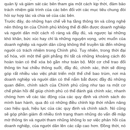
quản lý và giám sát các bên tham gia một cách kịp thời, đảm bảo
trách nhiệm giải trình của các bên đối với các mục tiêu chung đòi
hỏi sự hợp tác và chia sẻ của các bên.
Trước đây, do những hạn chế về hạ tầng thông tin và công nghệ
nên thông tin của Chính phủ không thể đi đến được doanh nghiệp
và người dân một cách rõ ràng và đầy đủ, và ngược lại những
khó khăn, bức xúc hay chỉ là những nguyện vọng, ước muốn của
doanh nghiệp và người dân cũng không thể truyền tải đến những
người có trách nhiệm trong Chính phủ. Tuy nhiên, trong thời đại
số hóa, với một thế giới phẳng thì tất cả những khoảng cách đó
hoàn toàn có thể xóa bỏ gần như toàn bộ. Một cơ chế trao đổi
thông tin hai chiều thông suốt, đầy đủ, chính xác, thời sẽ đóng
góp rất nhiều vào việc phát triển một thể chế bao trùm, nơi mà
doanh nghiệp và người dân có thể nắm bắt được đầy đủ những
quan điểm, chính sách của Chính phủ cũng như tạo ra một cơ
chế phản hồi để giúp chính phủ có thể đánh giá chính xác, nhanh
chóng hơn về các tác động của các quy định và chính sách do
mình ban hành, qua đó có những điều chỉnh kịp thời nhằm nâng
cao hiệu quả, hiệu lực của các quy định và chính sách. Nó cũng
sẽ góp phần giảm đi nhiều tình trạng tham nhũng do vấn đề mập
mờ thông tin và người tham nhũng không lo sợ việc phản hồi của
doanh nghiệp, của người dân lên các cấp cao hơn. Đồng thời, nó