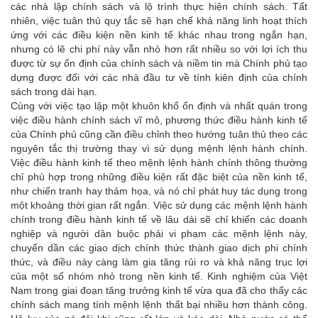
các nhà lập chính sách và lộ trình thực hiện chính sách. Tất
nhiên, việc tuân thủ quy tắc sẽ hạn chế khả năng linh hoạt thích
ứng với các điều kiện nền kinh tế khác nhau trong ngắn hạn,
nhưng có lẽ chi phí này vẫn nhỏ hơn rất nhiều so với lợi ích thu
được từ sự ổn định của chính sách và niềm tin mà Chính phủ tạo
dựng được đối với các nhà đầu tư về tính kiên định của chính
sách trong dài hạn.
Cùng với việc tạo lập một khuôn khổ ổn định và nhất quán trong
việc điều hành chính sách vĩ mô, phương thức điều hành kinh tế
của Chính phủ cũng cần điều chỉnh theo hướng tuân thủ theo các
nguyên tắc thị trường thay vì sử dụng mệnh lệnh hành chính.
Việc điều hành kinh tế theo mệnh lệnh hành chính thông thường
chỉ phù hợp trong những điều kiện rất đặc biệt của nền kinh tế,
như chiến tranh hay thảm họa, và nó chỉ phát huy tác dụng trong
một khoảng thời gian rất ngắn. Việc sử dụng các mệnh lệnh hành
chính trong điều hành kinh tế về lâu dài sẽ chỉ khiến các doanh
nghiệp và người dân buộc phải vi phạm các mệnh lệnh này,
chuyển dần các giao dịch chính thức thành giao dịch phi chính
thức, và điều này càng làm gia tăng rủi ro và khả năng trục lợi
của một số nhóm nhỏ trong nền kinh tế. Kinh nghiệm của Việt
Nam trong giai đoạn tăng trưởng kinh tế vừa qua đã cho thấy các
chính sách mang tính mệnh lệnh thất bại nhiều hơn thành công.