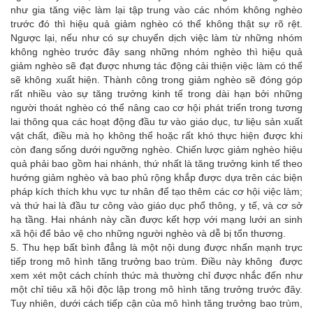
như gia tăng việc làm lại tập trung vào các nhóm không nghèo
trước đó thì hiệu quả giảm nghèo có thể không thật sự rõ rệt.
Ngược lại, nếu như có sự chuyển dịch việc làm từ những nhóm
không nghèo trước đây sang những nhóm nghèo thì hiệu quả
giảm nghèo sẽ đạt được nhưng tác động cải thiện việc làm có thể
sẽ không xuất hiện. Thành công trong giảm nghèo sẽ đóng góp
rất nhiều vào sự tăng trưởng kinh tế trong dài hạn bởi những
người thoát nghèo có thể nâng cao cơ hội phát triển trong tương
lai thông qua các hoạt động đầu tư vào giáo dục, tư liệu sản xuất
vật chất, điều mà họ không thể hoặc rất khó thực hiện được khi
còn đang sống dưới ngưỡng nghèo. Chiến lược giảm nghèo hiệu
quả phải bao gồm hai nhánh, thứ nhất là tăng trưởng kinh tế theo
hướng giảm nghèo và bao phủ rộng khắp được dựa trên các biện
pháp kích thích khu vực tư nhân để tạo thêm các cơ hội việc làm;
và thứ hai là đầu tư công vào giáo dục phổ thông, y tế, và cơ sở
hạ tầng. Hai nhánh này cần được kết hợp với mạng lưới an sinh
xã hội để bảo vệ cho những người nghèo và dễ bị tổn thương.
5. Thu hẹp bất bình đẳng là một nội dung được nhấn mạnh trực
tiếp trong mô hình tăng trưởng bao trùm. Điều này không được
xem xét một cách chính thức mà thường chỉ được nhắc đến như
một chỉ tiêu xã hội độc lập trong mô hình tăng trưởng trước đây.
Tuy nhiên, dưới cách tiếp cận của mô hình tăng trưởng bao trùm,