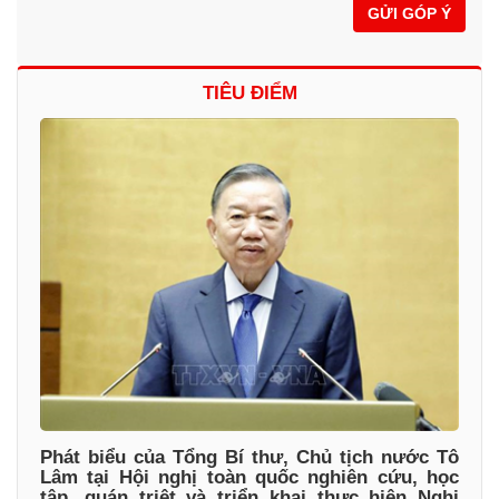
GỬI GÓP Ý
TIÊU ĐIỂM
Phát biểu của Tổng Bí thư, Chủ tịch nước Tô
Lâm tại Hội nghị toàn quốc nghiên cứu, học
tập, quán triệt và triển khai thực hiện Nghị