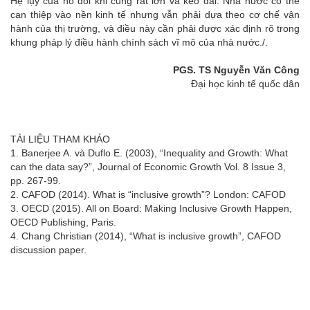
Hệ lụy của nó đôi khi cũng rất lớn và kéo dài. Nhà nước có thể
can thiệp vào nền kinh tế nhưng vẫn phải dựa theo cơ chế vận
hành của thị trường, và điều này cần phải được xác định rõ trong
khung pháp lý điều hành chính sách vĩ mô của nhà nước./.
PGS. TS Nguyễn Văn Công
Đại học kinh tế quốc dân
TÀI LIỆU THAM KHẢO
1. Banerjee A. và Duflo E. (2003), “Inequality and Growth: What
can the data say?”, Journal of Economic Growth Vol. 8 Issue 3,
pp. 267-99.
2. CAFOD (2014). What is “inclusive growth”? London: CAFOD
3. OECD (2015). All on Board: Making Inclusive Growth Happen,
OECD Publishing, Paris.
4. Chang Christian (2014), “What is inclusive growth”, CAFOD
discussion paper.