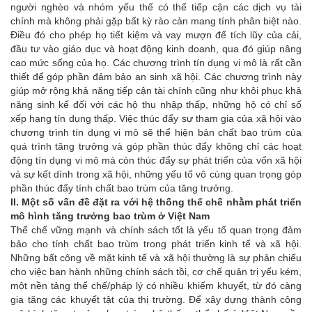
người nghèo và nhóm yếu thế có thể tiếp cận các dịch vụ tài
chính mà không phải gặp bất kỳ rào cản mang tính phân biệt nào.
Điều đó cho phép họ tiết kiệm và vay mượn để tích lũy của cải,
đầu tư vào giáo dục và hoạt động kinh doanh, qua đó giúp nâng
cao mức sống của họ. Các chương trình tín dụng vi mô là rất cần
thiết để góp phần đảm bảo an sinh xã hội. Các chương trình này
giúp mở rộng khả năng tiếp cận tài chính cũng như khôi phục khả
năng sinh kế đối với các hộ thu nhập thấp, những hộ có chỉ số
xếp hạng tín dụng thấp. Việc thúc đẩy sự tham gia của xã hội vào
chương trình tín dụng vi mô sẽ thể hiện bản chất bao trùm của
quá trình tăng trưởng và góp phần thúc đẩy không chỉ các hoạt
động tín dụng vi mô mà còn thúc đẩy sự phát triển của vốn xã hội
và sự kết dính trong xã hội, những yếu tố vô cùng quan trọng góp
phần thúc đẩy tính chất bao trùm của tăng trưởng.
II. Một số vấn đề đặt ra với hệ thống thể chế nhằm phát triển
mô hình tăng trưởng bao trùm ở Việt Nam
Thể chế vững mạnh và chính sách tốt là yếu tố quan trọng đảm
bảo cho tính chất bao trùm trong phát triển kinh tế và xã hội.
Những bất công về mặt kinh tế và xã hội thường là sự phản chiếu
cho việc ban hành những chính sách tồi, cơ chế quản trị yếu kém,
một nền tảng thể chế/pháp lý có nhiều khiếm khuyết, từ đó càng
gia tăng các khuyết tật của thị trường. Để xây dựng thành công