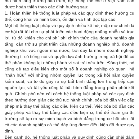
mô hình tăng trưởng bao trùm, hệ thống thể chế ở Việt Nam cần
được hoàn thiện theo các định hướng sau:
1. Hoàn thiện hệ thống luật pháp và các quy định theo hướng cụ
thể, công khai và minh bạch, ổn định và tính độc lập cao
Một hệ thống luật pháp và quy định nhiều kẽ hở, mập mờ chính là
cơ hội rất tốt cho sự phát triển các hoạt động nhũng nhiễu và trục
lợi, từ đó khiến cho chi phí phi chính thức của doanh nghiệp gia
tăng, cản trở sự phát triển của những doanh nghiệp nhỏ, doanh
nghiệp khu vực ngoài nhà nước, bởi đây là nhóm doanh nghiệp
thường ít có tiếng nói và quyền lực ảnh hưởng trong xã hội để có
thể phản kháng lại những hành vi sai trái nêu trên. Đồng thời, nó
cũng dễ tạo điều kiện cho một số ít doanh nghiệp có quan hệ
“thân hữu” với những nhóm quyền lực trong xã hội nắm quyền
kiểm soát, và từ đó gây ra sự bất bình đẳng lớn trong tiếp cận
nguồn lực, và tất yếu cũng là bất bình đẳng trong phân phối kết
quả. Chính phủ nên cải cách hệ thống luật pháp và các quy định
theo hướng đơn giản các thủ tục hành chính, xóa bỏ dần việc cấp
phép mà thay thế bằng các điều kiện cụ thể. Việc xóa bỏ dần các
giấy phép và thay thế bằng các điều kiện cụ thể để tham gia thị
trường sẽ tạo ra sự minh bạch và bình đẳng trong cơ hội cho tất
cả các doanh nghiệp có thể đáp ứng được điều kiện đã được quy
định.
Bên cạnh đó, hệ thống luật pháp và quy định cũng cần phải đảm