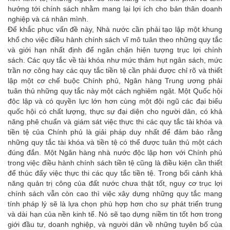
hưởng tới chính sách nhằm mang lại lợi ích cho bản thân doanh
nghiệp và cá nhân mình.
Để khắc phục vấn đề này, Nhà nước cần phải tạo lập một khung
khổ cho việc điều hành chính sách vĩ mô tuân theo những quy tắc
và giới hạn nhất định để ngăn chặn hiện tượng trục lợi chính
sách. Các quy tắc về tài khóa như mức thâm hụt ngân sách, mức
trần nợ công hay các quy tắc tiền tệ cần phải được chỉ rõ và thiết
lập một cơ chế buộc Chính phủ, Ngân hàng Trung ương phải
tuân thủ những quy tắc này một cách nghiêm ngặt. Một Quốc hội
độc lập và có quyền lực lớn hơn cùng một đội ngũ các đại biểu
quốc hội có chất lượng, thực sự đại diện cho người dân, có khả
năng phê chuẩn và giám sát việc thực thi các quy tắc tài khóa và
tiền tệ của Chính phủ là giải pháp duy nhất để đảm bảo rằng
những quy tắc tài khóa và tiền tệ có thể được tuân thủ một cách
đúng đắn. Một Ngân hàng nhà nước độc lập hơn với Chính phủ
trong việc điều hành chính sách tiền tệ cũng là điều kiện cần thiết
để thúc đẩy việc thực thi các quy tắc tiền tệ. Trong bối cảnh khả
năng quản trị công của đất nước chưa thật tốt, nguy cơ trục lợi
chính sách vẫn còn cao thì việc xây dựng những quy tắc mang
tính pháp lý sẽ là lựa chọn phù hợp hơn cho sự phát triển trung
và dài hạn của nền kinh tế. Nó sẽ tạo dựng niềm tin tốt hơn trong
giới đầu tư, doanh nghiệp, và người dân về những tuyên bố của