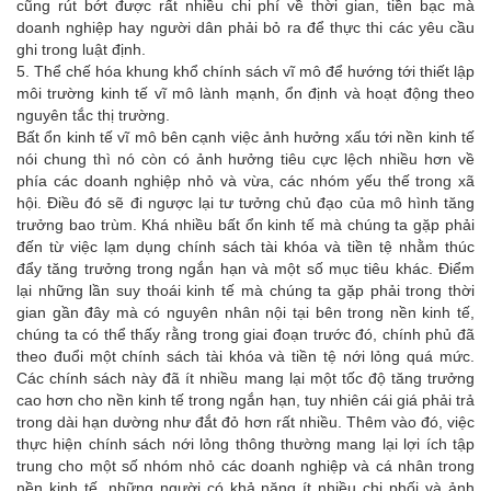
cũng rút bớt được rất nhiều chi phí về thời gian, tiền bạc mà
doanh nghiệp hay người dân phải bỏ ra để thực thi các yêu cầu
ghi trong luật định.
5. Thể chế hóa khung khổ chính sách vĩ mô để hướng tới thiết lập
môi trường kinh tế vĩ mô lành mạnh, ổn định và hoạt động theo
nguyên tắc thị trường.
Bất ổn kinh tế vĩ mô bên cạnh việc ảnh hưởng xấu tới nền kinh tế
nói chung thì nó còn có ảnh hưởng tiêu cực lệch nhiều hơn về
phía các doanh nghiệp nhỏ và vừa, các nhóm yếu thế trong xã
hội. Điều đó sẽ đi ngược lại tư tưởng chủ đạo của mô hình tăng
trưởng bao trùm. Khá nhiều bất ổn kinh tế mà chúng ta gặp phải
đến từ việc lạm dụng chính sách tài khóa và tiền tệ nhằm thúc
đẩy tăng trưởng trong ngắn hạn và một số mục tiêu khác. Điểm
lại những lần suy thoái kinh tế mà chúng ta gặp phải trong thời
gian gần đây mà có nguyên nhân nội tại bên trong nền kinh tế,
chúng ta có thể thấy rằng trong giai đoạn trước đó, chính phủ đã
theo đuổi một chính sách tài khóa và tiền tệ nới lỏng quá mức.
Các chính sách này đã ít nhiều mang lại một tốc độ tăng trưởng
cao hơn cho nền kinh tế trong ngắn hạn, tuy nhiên cái giá phải trả
trong dài hạn dường như đắt đỏ hơn rất nhiều. Thêm vào đó, việc
thực hiện chính sách nới lỏng thông thường mang lại lợi ích tập
trung cho một số nhóm nhỏ các doanh nghiệp và cá nhân trong
nền kinh tế, những người có khả năng ít nhiều chi phối và ảnh