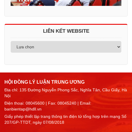
LIÊN KẾT WEBSITE
HỘI ĐỒNG LÝ LUẬN TRUNG ƯƠNG
Địa chỉ: 135 Đường Nguyễn Phong Sắc, Nghĩa Tân, Cầu Giấy, Hà
Nội
Điện thoại:
08045600
| Fax: 08045240 | Email:
banbientap@hdll.vn
Giấy phép thiết lập trang thông tin điện tử tổng hợp trên mạng Số
207/GP-TTDT, ngày 07/08/2018