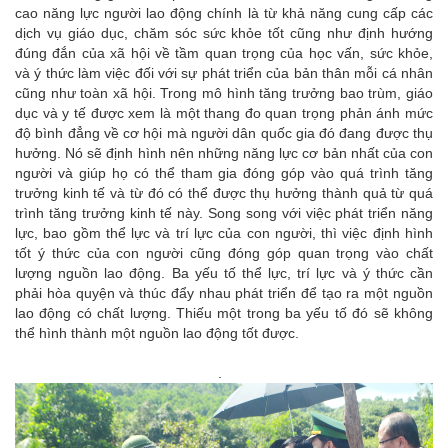
cao năng lực người lao động chính là từ khả năng cung cấp các
dịch vụ giáo dục, chăm sóc sức khỏe tốt cũng như định hướng
đúng đắn của xã hội về tầm quan trọng của học vấn, sức khỏe,
và ý thức làm việc đối với sự phát triển của bản thân mỗi cá nhân
cũng như toàn xã hội. Trong mô hình tăng trưởng bao trùm, giáo
dục và y tế được xem là một thang đo quan trọng phản ánh mức
độ bình đẳng về cơ hội mà người dân quốc gia đó đang được thụ
hưởng. Nó sẽ định hình nên những năng lực cơ bản nhất của con
người và giúp họ có thể tham gia đóng góp vào quá trình tăng
trưởng kinh tế và từ đó có thể được thụ hưởng thành quả từ quá
trình tăng trưởng kinh tế này. Song song với việc phát triển năng
lực, bao gồm thể lực và trí lực của con người, thì việc định hình
tốt ý thức của con người cũng đóng góp quan trọng vào chất
lượng nguồn lao động. Ba yếu tố thể lực, trí lực và ý thức cần
phải hòa quyện và thúc đẩy nhau phát triển để tạo ra một nguồn
lao động có chất lượng. Thiếu một trong ba yếu tố đó sẽ không
thể hình thành một nguồn lao động tốt được.
.