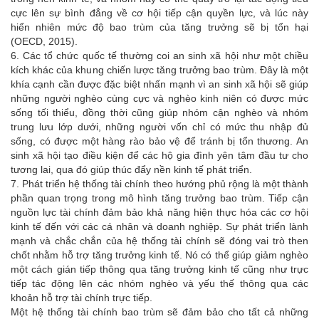
cực lên sự bình đẳng về cơ hội tiếp cận quyền lực, và lúc này
hiển nhiên mức độ bao trùm của tăng trưởng sẽ bị tổn hại
(OECD, 2015).
6. Các tổ chức quốc tế thường coi an sinh xã hội như một chiều
kích khác của khung chiến lược tăng trưởng bao trùm. Đây là một
khía cạnh cần được đặc biệt nhấn mạnh vì an sinh xã hội sẽ giúp
những người nghèo cùng cực và nghèo kinh niên có được mức
sống tối thiểu, đồng thời cũng giúp nhóm cận nghèo và nhóm
trung lưu lớp dưới, những người vốn chỉ có mức thu nhập đủ
sống, có được một hàng rào bảo vệ để tránh bị tổn thương. An
sinh xã hội tạo điều kiện để các hộ gia đình yên tâm đầu tư cho
tương lai, qua đó giúp thúc đẩy nền kinh tế phát triển.
7. Phát triển hệ thống tài chính theo hướng phủ rộng là một thành
phần quan trọng trong mô hình tăng trưởng bao trùm. Tiếp cận
nguồn lực tài chính đảm bảo khả năng hiện thực hóa các cơ hội
kinh tế đến với các cá nhân và doanh nghiệp. Sự phát triển lành
mạnh và chắc chắn của hệ thống tài chính sẽ đóng vai trò then
chốt nhằm hỗ trợ tăng trưởng kinh tế. Nó có thể giúp giảm nghèo
một cách gián tiếp thông qua tăng trưởng kinh tế cũng như trực
tiếp tác động lên các nhóm nghèo và yếu thế thông qua các
khoản hỗ trợ tài chính trực tiếp.
Một hệ thống tài chính bao trùm sẽ đảm bảo cho tất cả những