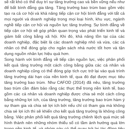
sẽ rất khó có thể duy trì sự tăng trưởng cao và bền vững nếu như
để bất bình đẳng gia tăng. Tăng trưởng bao trùm bao gồm việc
tạo ra cả cơ hội và khả năng tiếp cận cơ hội bình đẳng với tất cả
mọi người và doanh nghiệp trong mọi loại hình, khu vực, ngành
nghề tiếp cận cơ hội và nguồn lực tăng trưởng. Sự bình đẳng về
tiếp cận cơ hội sẽ góp phần quan trọng vào phát triển kinh tế và
giảm bất công bằng xã hội. Khi đó, khả năng tồn tại của các
doanh nghiệp, đặc biệt là các doanh nghiệp nhỏ và vừa, các cá
nhân có thể đóng góp cho ngân sách nhà nước tốt hơn và tận
dụng nguồn nhân lực hiệu quả hơn.
Song hành với bình đẳng về tiếp cận nguồn lực, việc phân phối
kết quả tăng trưởng một cách công bằng giữa các cá nhân và
doanh nghiệp cũng có thể đóng góp tích cực trở lại vào quá trình
tăng trưởng dài hạn của nền kinh tế, qua đó đạt được mục tiêu
tăng trưởng bao trùm. Như CAFOD (2014) đã nêu, tăng trưởng
bao trùm cần đảm bảo rằng các thực thể trong nền kinh tế, bao
gồm các cá nhân và doanh nghiệp được chia sẻ một cách công
bằng những lợi ích, của tăng trưởng, tăng trưởng bao trùm hàm ý
sự tham gia và chia sẻ lợi ích bởi nếu chỉ có tham gia mà không
chia sẻ lợi ích thì sẽ khiến cho kết quả tăng trưởng là không công
bằng. Việc phân phối kết quả tăng trưởng chênh lệch quá mức sẽ
hình thành nên những nhóm thiểu số có tầm ảnh hưởng quá lớn
trong nền kinh tế, và nhóm này có thể quay trở lại tác động tiêu