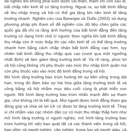
đề nghèo đói không phải luôn được cải thiện, thậm chí còn xấu đi,
bất chấp nền kinh tế có tăng trưởng. Ngoài ra, sự bất bình đẳng
về thu nhập trong xã hội có thể gia tăng khi nền kinh tế tăng
trưởng nhanh. Nghiên cứu của Banerjee và Duflo (2003) sử dụng
phương pháp phi tham số để nghiên cứu dữ liệu chéo giữa các
quốc gia đã chỉ ra rằng ảnh hưởng của bất bình đẳng đến tăng
trưởng có dạng hình chữ U ngược theo nghĩa khi bất bình đẳng
thu nhập còn ở mức thấp thì các nền kinh tế có thể tăng trưởng
nhanh hơn bằng cách chấp nhận bất bình đẳng cao hơn, tuy
nhiên bất bình đẳng thu nhập quá cao (vượt qua một ngưỡng
nhất định) sẽ làm giảm tăng trưởng kinh tế. Và rõ ràng, phúc lợi
xã hội cũng không chỉ phụ thuộc vào mức thu nhập bình quân mà
còn phụ thuộc vào vào mức độ bình đẳng trong xã hội.
Mô hình tăng trưởng bao trùm hướng tới sự bền vững trong dài
hạn, trong đó đảm bảo sự hài hòa giữa tăng trưởng kinh tế và
công bằng xã hội nhằm mục tiêu cuối cùng là phát triển con
người. Mô hình tăng trưởng bao trùm nhấn mạnh đến sự tham
gia, chứ không chỉ là kết quả. Mọi người được bình đẳng tham gia
đóng góp và chia sẻ lợi ích có được từ tăng trưởng kinh tế. Thay
vì chỉ nhằm vào các nhóm dân cư có mức thu nhập thấp hơn như
mô hình tăng trưởng vì người nghèo, mô hình tăng trưởng bao
trùm hướng tới việc bao quát tất cả các thành viên trong xã hội,
bao gồm cả người nghèo, cận nghèo, trung lưu và người giàu; cả