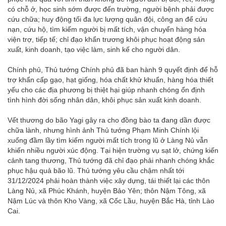
có chỗ ở, học sinh sớm được đến trường, người bệnh phải được
cứu chữa; huy động tối đa lực lượng quân đội, công an để cứu
nạn, cứu hộ, tìm kiếm người bị mất tích, vận chuyển hàng hóa
viện trợ, tiếp tế; chỉ đạo khẩn trương khôi phục hoạt động sản
xuất, kinh doanh, tạo việc làm, sinh kế cho người dân.
Chính phủ, Thủ tướng Chính phủ đã ban hành 9 quyết định để hỗ
trợ khẩn cấp gạo, hạt giống, hóa chất khử khuẩn, hàng hóa thiết
yếu cho các địa phương bị thiệt hại giúp nhanh chóng ổn định
tình hình đời sống nhân dân, khôi phục sản xuất kinh doanh.
Vết thương do bão Yagi gây ra cho đồng bào ta đang dần được
chữa lành, nhưng hình ảnh Thủ tướng Phạm Minh Chính lội
xuống đầm lầy tìm kiếm người mất tích trong lũ ở Làng Nủ vẫn
khiến nhiều người xúc động. Tại hiện trường vụ sạt lở, chứng kiến
cảnh tang thương, Thủ tướng đã chỉ đạo phải nhanh chóng khắc
phục hậu quả bão lũ. Thủ tướng yêu cầu chậm nhất tới
31/12/2024 phải hoàn thành việc xây dựng, tái thiết lại các thôn
Làng Nủ, xã Phúc Khánh, huyện Bảo Yên; thôn Nậm Tông, xã
Nậm Lúc và thôn Kho Vàng, xã Cốc Lầu, huyện Bắc Hà, tỉnh Lào
Cai.