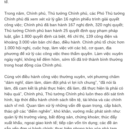
tế.
Trong năm, Chính phủ, Thủ tướng Chính phủ, các Phó Thủ tướng
Chính phủ đã xem xét xử lý gần 16 nghìn phiếu trình giải quyết
công việc; Chính phủ đã ban hành 167 nghị định, 320 nghị quyết;
Thủ tướng Chính phủ ban hành 25 quyết định quy phạm pháp
luật, gần 1.800 quyết định cá biệt, 46 chỉ thị, 139 công điện và
khoảng 3.000 văn bản chỉ đạo, điều hành. Chính phủ tổ chức hơn
1.000 hội nghị, cuộc họp, làm việc với các bộ, cơ quan, địa
phương để xử lý các công việc theo thẩm quyền. Làm việc xuyên
ngày nghỉ, không kể đêm hôm, sớm tối đã trở thành bình thường
trong hoạt động của Chính phủ.
Cùng với điều hành công việc thường xuyên, với phương châm
“dám nghĩ, dám làm, dám đột phá vì lợi ích chung”, “đã nói là
làm, đã cam kết là phải thực hiện; đã làm, đã thực hiện là phải có
hiệu quả”, Chính phủ, Thủ tướng Chính phủ luôn theo dõi sát tình
hình, kịp thời điều hành chính sách tiền tệ, tài khóa và các chính
sách vĩ mô. Quan tâm xử lý những vấn đề quan trọng, cấp bách,
tháo gỡ các “điểm nghẽn”, khó khăn, vướng mắc phát sinh như:
quản lý thị trường vàng, bất động sản, chứng khoán; thúc đẩy
xuất khẩu, ngoại giao kinh tế; tiếp cận vốn tín dụng; các đề án
sắp xếp đơn vị hành chính; thực hiện phong trào xóa nhà tạm,