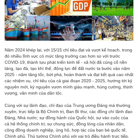
Năm 2024 khép lại, với 15/15 chỉ tiêu đạt và vượt kế hoạch, trong
đó nhiều lĩnh vực có mức tăng trưởng cao hơn so với trước
COVID-19, thành tựu phát triển kinh tế - xã hội đã củng cố nền
tảng, tạo đà, tạo khí thế, động lực để đất nước ta bước vào năm
2025 - năm tăng tốc, bứt phá, hoàn thành và đạt kết quả cao nhất
các nhiệm vụ, chỉ tiêu của cả giai đoạn 2020 - 2025, hướng tới kỷ
nguyên mới, kỷ nguyên vươn mình giàu mạnh, hùng cường, thịnh
vượng, văn minh của dân tộc.
Cùng với sự lãnh đạo, chỉ đạo của Trung ương Đảng mà thường
xuyên, trực tiếp là Bộ Chính trị, Ban Bí thư, các đồng chí lãnh đạo
Đảng, Nhà nước; sự đồng hành của Quốc hội; sự vào cuộc của
cả hệ thống chính trị; sự chung sức, đồng lòng của nhân dân,
cộng đồng doanh nghiệp, ủng hộ, hợp tác của bạn bè quốc tế;
Chính phủ, Thủ tướng Chính phủ với vai trò điều hành trực tiếp,