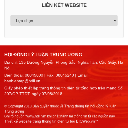
LIÊN KẾT WEBSITE
HỘI ĐỒNG LÝ LUẬN TRUNG ƯƠNG
Địa chỉ: 135 Đường Nguyễn Phong Sắc, Nghĩa Tân, Cầu Giấy, Hà
Nội
Điện thoại:
08045600
| Fax: 08045240 | Email:
banbientap@hdll.vn
Giấy phép thiết lập trang thông tin điện tử tổng hợp trên mạng Số
207/GP-TTDT, ngày 07/08/2018
Trang thông tin hội đồng lý luận
© Copyright 2018 Bản quyền thuộc về
Trung ương
Ghi rõ nguồn "www.hdll.vn" khi phát hành lại thông tin từ các nguồn này
Thiết kế website trang thông tin điện tử
BICWeb.vn™
bởi