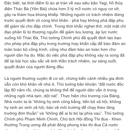
Đặc biệt, tại thời điểm lũ ào ạt tràn về sau siêu bão Yagi, hồ thủy
điện Thác Bà (Yên Bái) chứa hơn 3 tỷ m3 nước có nguy cơ vỡ,
gây ra thảm họa khủng khiếp. Những người có trách nhiệm đứng
trước quyết định vô cùng khó khăn - phá hay không phá đập phụ
để giảm tải cho đập chính. Trong thời khắc nghẹt thở, một mặt chỉ
đạo phân lũ từ thượng nguồn để giảm lưu lượng, áp lực nước
xuống hồ Thác Bà, Thủ tướng Chính phủ đã quyết định táo bạo
cho phép phá đập phụ trong trường hợp khẩn cấp để bảo đảm an
toàn toàn bộ công trình, cũng như đảm bảo an toàn hơn cho
người dân hạ du. Mặc dù việc phá đập phụ không xảy ra song đã
để lại bài học sâu sắc về tinh thần trách nhiệm, sự sáng suốt,
quyết đoán của người đứng đầu.
Là người thường xuyên đi cơ sở, chứng kiến cảnh nhiều gia đình
vẫn còn khó khăn về nhà ở, Thủ tướng băn khoăn “đất nước độc
lập 80 năm rồi, chúng ta không thể để người dân vẫn ở trong
những ngôi nhà tạm, dột nát”. Thực hiện chủ trương của Đảng,
Nhà nước ta là “không hy sinh công bằng, tiến bộ xã hội, không
hy sinh an sinh xã hội, bảo vệ môi trường để chạy theo tăng
trưởng đơn thuần” và “không để ai bị bỏ lại phía sau”, Thủ tướng
Chính phủ Phạm Minh Chính, Chủ tịch Hội đồng Thi đua - Khen
thưởng Trung ương đã phát động phong trào thi đua Cả nước