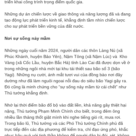
triển khai công trình trọng điểm quốc gia.
Những dự án chiến lược về giao thông và năng lượng đã và đang
tạo động lực phát triển kinh tế, khẳng định tầm nhìn chiến lược
cho sự phát triển bền vững của đất nước.
Nơi sự sống nảy mầm
Những ngày cuối năm 2024, người dân các thôn Làng Nủ (xã
Phúc Khánh, huyện Bảo Yên), Nậm Tông (xã Nậm Lúc) và Kho
Vàng (xã Cốc Lầu, huyện Bắc Hà) tỉnh Lào Cai đã được dọn về ở
trong những ngôi nhà mới tại khu tái thiết sau bão số 3 (bão
Yagi). Những nụ cười, ánh mắt tươi vui của đồng bào nơi đây
dường như đã làm nguôi ngoai nỗi đau do siêu bão Yagi gây ra.
Đó cũng là minh chứng cho “sự sống nảy mầm từ cái chết” như
Thủ tướng khẳng định.
Nhớ lại thời điểm bão đổ bộ vào đất liền, khả năng gây thiệt hại
nặng, Thủ tướng Phạm Minh Chính cho biết, trong đêm ông
nhiều lần thảng thốt giật mình khi nghe tiếng gió rít, mưa rơi.
Trong bão lũ, Thủ tướng và các Phó Thủ tướng Chính phủ đã
trực tiếp đến các địa phương để kiểm tra, chỉ đạo ứng phó, khắc
phục hậu quả với tinh thần không để người dân bị đói, rét, không