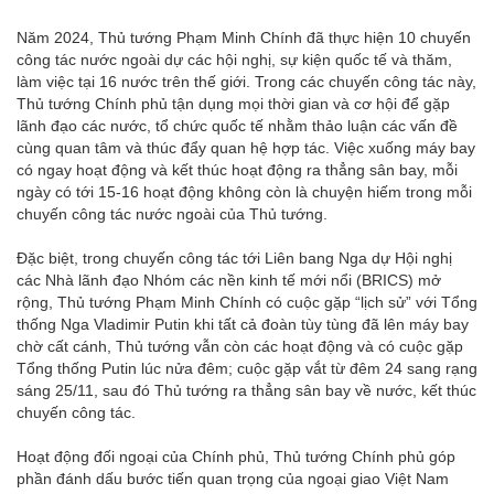
Năm 2024, Thủ tướng Phạm Minh Chính đã thực hiện 10 chuyến
công tác nước ngoài dự các hội nghị, sự kiện quốc tế và thăm,
làm việc tại 16 nước trên thế giới. Trong các chuyến công tác này,
Thủ tướng Chính phủ tận dụng mọi thời gian và cơ hội để gặp
lãnh đạo các nước, tổ chức quốc tế nhằm thảo luận các vấn đề
cùng quan tâm và thúc đẩy quan hệ hợp tác. Việc xuống máy bay
có ngay hoạt động và kết thúc hoạt động ra thẳng sân bay, mỗi
ngày có tới 15-16 hoạt động không còn là chuyện hiếm trong mỗi
chuyến công tác nước ngoài của Thủ tướng.
Đặc biệt, trong chuyến công tác tới Liên bang Nga dự Hội nghị
các Nhà lãnh đạo Nhóm các nền kinh tế mới nổi (BRICS) mở
rộng, Thủ tướng Phạm Minh Chính có cuộc gặp “lịch sử” với Tổng
thống Nga Vladimir Putin khi tất cả đoàn tùy tùng đã lên máy bay
chờ cất cánh, Thủ tướng vẫn còn các hoạt động và có cuộc gặp
Tổng thống Putin lúc nửa đêm; cuộc gặp vắt từ đêm 24 sang rạng
sáng 25/11, sau đó Thủ tướng ra thẳng sân bay về nước, kết thúc
chuyến công tác.
Hoạt động đối ngoại của Chính phủ, Thủ tướng Chính phủ góp
phần đánh dấu bước tiến quan trọng của ngoại giao Việt Nam