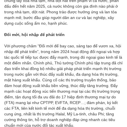
chung tay xóa nhà tạm, nhà dột nát trên phạm vi cả nước, phấn
đấu đến hết năm 2025, cả nước không còn gia đình nào phải ở
trong nhà tạm, dột nát. Phong trào được hưởng ứng và lan tỏa
mạnh mẽ; bước đầu giúp người dân an cư và lạc nghiệp, xây
dựng cuộc sống ấm no, hạnh phúc.
Đổi mới, hội nhập để phát triển
Với phương châm “Đổi mới để bay cao, sáng tạo để vươn xa, hội
nhập để phát triển”, trong năm 2024 hoạt động đối ngoại và hợp
tác quốc tế tiếp tục được đẩy mạnh, trong đó ngoại giao kinh tế là
một điểm nhấn. Chính phủ, Thủ tướng Chính phủ tập trung đã chỉ
đạo triển khai đồng bộ nhiều giải pháp phát triển mạnh thị trường
trong nước gắn với thúc đẩy xuất khẩu, đa dạng hóa thị trường,
mặt hàng xuất khẩu. Củng cố các thị trường truyền thống, bảo
đảm hoạt động xuất khẩu bền vững, thúc đẩy tăng trưởng. Đẩy
mạnh các hoạt động xúc tiến thương mại tại các thị trường trọng
điểm, tận dụng tối đa ưu đãi do 17 hiệp định thương mại tự do
(FTA) mang lại như CPTPP, EVFTA, RCEP…; đàm phán, ký kết
các FTA, liên kết kinh tế mới để đa dạng hóa thị trường, chuỗi
cung ứng, nhất là thị trường Halal, Mỹ La-tinh, châu Phi; tăng
cường thông tin, hỗ trợ doanh nghiệp đáp ứng nhanh các tiêu
chuẩn mới của nước đối tác xuất khẩu.