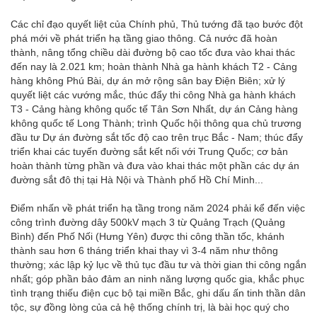
Các chỉ đạo quyết liệt của Chính phủ, Thủ tướng đã tạo bước đột
phá mới về phát triển hạ tầng giao thông. Cả nước đã hoàn
thành, nâng tổng chiều dài đường bộ cao tốc đưa vào khai thác
đến nay là 2.021 km; hoàn thành Nhà ga hành khách T2 - Cảng
hàng không Phú Bài, dự án mở rộng sân bay Điện Biên; xử lý
quyết liệt các vướng mắc, thúc đẩy thi công Nhà ga hành khách
T3 - Cảng hàng không quốc tế Tân Sơn Nhất, dự án Cảng hàng
không quốc tế Long Thành; trình Quốc hội thông qua chủ trương
đầu tư Dự án đường sắt tốc độ cao trên trục Bắc - Nam; thúc đẩy
triển khai các tuyến đường sắt kết nối với Trung Quốc; cơ bản
hoàn thành từng phần và đưa vào khai thác một phần các dự án
đường sắt đô thị tại Hà Nội và Thành phố Hồ Chí Minh...
Điểm nhấn về phát triển hạ tầng trong năm 2024 phải kể đến việc
công trình đường dây 500kV mạch 3 từ Quảng Trạch (Quảng
Bình) đến Phố Nối (Hưng Yên) được thi công thần tốc, khánh
thành sau hơn 6 tháng triển khai thay vì 3-4 năm như thông
thường; xác lập kỷ lục về thủ tục đầu tư và thời gian thi công ngắn
nhất; góp phần bảo đảm an ninh năng lượng quốc gia, khắc phục
tình trạng thiếu điện cục bộ tại miền Bắc, ghi dấu ấn tinh thần dân
tộc, sự đồng lòng của cả hệ thống chính trị, là bài học quý cho