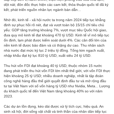
dột nát; đôn đốc thực hiện các cam kết, thỏa thuận quốc tế đã ký
kết; phát triển nguồn nhân lực ngành bán dẫn…
Nhờ đó, kinh tế - xã hội nước ta trong năm 2024 tiếp tục khẳng
định sự phục hồi rõ nét, đạt và vượt toàn bộ 15/15 chỉ tiêu chủ
yếu: GDP tăng trưởng khoảng 7%, vượt mục tiêu Quốc hội giao,
đưa quy mô kinh tế đạt khoảng 470 tỷ USD. Kinh tế vĩ mô tiếp tục
ổn định, lạm phát được kiểm soát dưới 4%. Các cân đối lớn của
nền kinh tế được bảo đảm và có thặng dư cao. Thu nhân sách
nhà nước đạt mức kỷ lục 2 triệu tỷ đồng. Tổng kim ngạch xuất,
nhập khẩu đạt kỷ lục 810 tỷ USD, xuất siêu 24 tỷ USD.
Thu hút vốn FDI đạt khoảng 40 tỷ USD, thuộc nhóm 15 nước
đang phát triển thu hút vốn FDI lớn nhất thế giới, với vốn FDI thực
hiện khoảng 25 tỷ USD; nhiều doanh nghiệp, nhất là tập đoàn
công nghệ hàng đầu thế giới quyết định đầu tư và mở rộng đầu
tư tại Việt Nam với số vốn hàng tỷ USD như Nvidia, Meta... Lượng
du khách quốc tế đến Việt Nam tăng khoảng 40% so với năm
2023.
Các dự án tồn đọng, kéo dài được xử lý tích cực, hiệu quả. An
sinh xã hội, đời sống vật chất và tinh thần của nhân dân tiếp tục