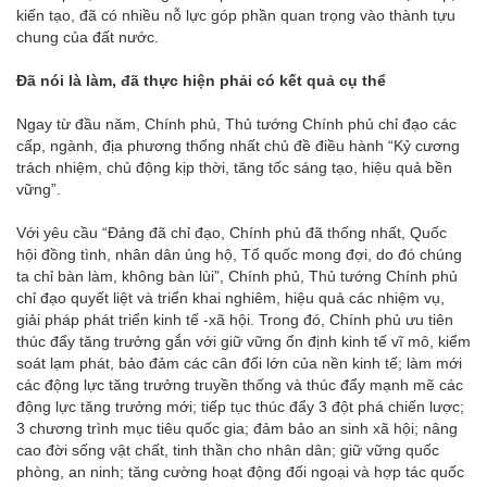
kiến tạo, đã có nhiều nỗ lực góp phần quan trọng vào thành tựu
chung của đất nước.
Đã nói là làm, đã thực hiện phải có kết quả cụ thể
Ngay từ đầu năm, Chính phủ, Thủ tướng Chính phủ chỉ đạo các
cấp, ngành, địa phương thống nhất chủ đề điều hành “Kỷ cương
trách nhiệm, chủ động kịp thời, tăng tốc sáng tạo, hiệu quả bền
vững”.
Với yêu cầu “Đảng đã chỉ đạo, Chính phủ đã thống nhất, Quốc
hội đồng tình, nhân dân ủng hộ, Tổ quốc mong đợi, do đó chúng
ta chỉ bàn làm, không bàn lùi”, Chính phủ, Thủ tướng Chính phủ
chỉ đạo quyết liệt và triển khai nghiêm, hiệu quả các nhiệm vụ,
giải pháp phát triển kinh tế -xã hội. Trong đó, Chính phủ ưu tiên
thúc đẩy tăng trưởng gắn với giữ vững ổn định kinh tế vĩ mô, kiểm
soát lạm phát, bảo đảm các cân đối lớn của nền kinh tế; làm mới
các động lực tăng trưởng truyền thống và thúc đẩy mạnh mẽ các
động lực tăng trưởng mới; tiếp tục thúc đẩy 3 đột phá chiến lược;
3 chương trình mục tiêu quốc gia; đảm bảo an sinh xã hội; nâng
cao đời sống vật chất, tinh thần cho nhân dân; giữ vững quốc
phòng, an ninh; tăng cường hoạt động đối ngoại và hợp tác quốc