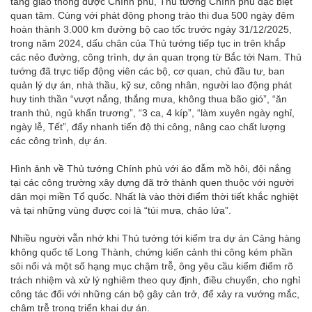
tầng giao thông được Chính phủ, Thủ tướng Chính phủ đặc biệt
quan tâm. Cùng với phát động phong trào thi đua 500 ngày đêm
hoàn thành 3.000 km đường bộ cao tốc trước ngày 31/12/2025,
trong năm 2024, dấu chân của Thủ tướng tiếp tục in trên khắp
các nẻo đường, công trình, dự án quan trọng từ Bắc tới Nam. Thủ
tướng đã trực tiếp động viên các bộ, cơ quan, chủ đầu tư, ban
quản lý dự án, nhà thầu, kỹ sư, công nhân, người lao động phát
huy tinh thần “vượt nắng, thắng mưa, không thua bão gió”, “ăn
tranh thủ, ngủ khẩn trương”, “3 ca, 4 kíp”, “làm xuyên ngày nghỉ,
ngày lễ, Tết”, đẩy nhanh tiến độ thi công, nâng cao chất lượng
các công trình, dự án.
Hình ảnh về Thủ tướng Chính phủ với áo đẫm mồ hôi, đội nắng
tại các công trường xây dựng đã trở thành quen thuộc với người
dân mọi miền Tổ quốc. Nhất là vào thời điểm thời tiết khắc nghiệt
và tại những vùng được coi là “túi mưa, chảo lửa”.
Nhiều người vẫn nhớ khi Thủ tướng tới kiểm tra dự án Cảng hàng
không quốc tế Long Thành, chứng kiến cảnh thi công kém phần
sôi nổi và một số hạng mục chậm trễ, ông yêu cầu kiểm điểm rõ
trách nhiệm và xử lý nghiêm theo quy định, điều chuyển, cho nghỉ
công tác đối với những cán bộ gây cản trở, để xảy ra vướng mắc,
chậm trễ trong triển khai dự án.