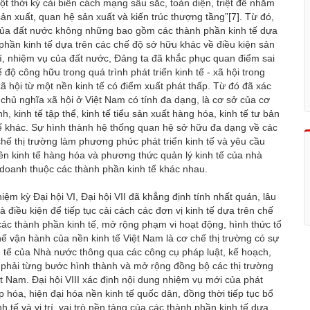
ột thời kỳ cải biến cách mạng sâu sắc, toàn diện, triệt để nhằm
ản xuất, quan hệ sản xuất và kiến trúc thượng tầng”
[7]
. Từ đó,
ội của đất nước không những bao gồm các thành phần kinh tế dựa
hần kinh tế dựa trên các chế độ sở hữu khác về điều kiện sản
rí, nhiệm vụ của đất nước, Đảng ta đã khắc phục quan điểm sai
độ công hữu trong quá trình phát triển kinh tế - xã hội trong
ã hội từ một nền kinh tế có điểm xuất phát thấp. Từ đó đã xác
 chủ nghĩa xã hội ở Việt Nam có tính đa dạng, là cơ sở của cơ
 kinh tế tập thể, kinh tế tiểu sản xuất hàng hóa, kinh tế tư bản
 tế khác. Sự hình thành hệ thống quan hệ sở hữu đa dạng về các
chế thị trường làm phương phức phát triển kinh tế và yêu cầu
ền kinh tế hàng hóa và phương thức quản lý kinh tế của nhà
doanh thuộc các thành phần kinh tế khác nhau.
nhiệm kỳ Đại hội VI, Đại hội VII đã khẳng định tính nhất quán, lâu
à điều kiện để tiếp tục cải cách các đơn vị kinh tế dựa trên chế
ác thành phần kinh tế, mở rộng phạm vi hoạt động, hình thức tổ
hế vận hành của nền kinh tế Việt Nam là cơ chế thị trường có sự
h tế của Nhà nước thông qua các công cụ pháp luật, kế hoạch,
t phải từng bước hình thành và mở rộng đồng bộ các thị trường
ệt Nam. Đại hội VIII xác định nội dung nhiệm vụ mới của phát
 hóa, hiện đại hóa nền kinh tế quốc dân, đồng thời tiếp tục bổ
 tế và vị trí, vai trò nền tảng của các thành phần kinh tế dựa