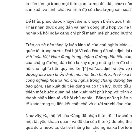
ta còn tồn tại trong một thời gian tương đối dài, chưa 
sản xuất với tính chất và trình độ của lực lượng sản xuất
Để khắc phục được khuyết điểm, chuyển biến được tình hì
Phải nhận thức đúng đắn và hành động phù hợp với hệ th
nghĩa xã hội ngày càng chi phối mạnh mẽ phương hướng 
Trên cơ sở nền tảng lý luận kinh tế của chủ nghĩa Mác –
quốc tế, trong nước, Đại hội VI của Đảng đã xác định lại
vị trí của Việt Nam đang trong chặng đường đầu tiên
của 
của chặng đường đầu tiên là xây dựng những tiền đề chính 
hội chủ nghĩa trên quy mô lớn”
[4]
và “xác định
nhiệm vụ 
đường đầu tiên là ổn định mọi mặt tình hình kinh tế - xã 
công nghiệp hoá xã hội chủ nghĩa trong chặng đường tiế
bao gồm:
sản xuất đủ tiêu dùng và có tích luỹ, bước đầu
thiện một bước quan hệ sản xuất mới phù hợp với trình độ
thành phần kinh tế xã hội chủ nghĩa...Bằng những biện 
tế khác trong sự liên kết chặt chẽ và dưới sự chỉ đạo của
Như vậy, Đại hội VI của Đảng đã nhận thức rõ: “Từ chủ ng
một tất yếu khách quan, và độ dài của thời kỳ đó phụ thuộ
quá độ ở nước ta, do tiến thẳng lên chủ nghĩa xã hội từ 