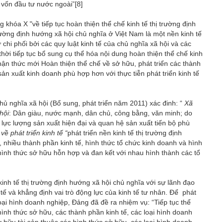
ó vốn đầu tư nước ngoài”
[8]
hóa X "về tiếp tục hoàn thiện thể chế kinh tế thị trường định
rường định hướng xã hội chủ nghĩa ở Việt Nam là một nền kinh tế
ự chi phối bởi các quy luật kinh tế của chủ nghĩa xã hội và các
hời tiếp tục bổ sung cụ thể hóa nội dung hoàn thiện thể chế kinh
hận thức mới Hoàn thiện thể chế về sở hữu, phát triển các thành
sản xuất kinh doanh phù hợp hơn với thực tiễn phát triển kinh tế
hủ nghĩa xã hội (Bổ sung, phát triển năm 2011) xác đinh: “
Xã
hội
: Dân giàu, nước mạnh, dân chủ, công bằng, văn minh; do
 lực lượng sản xuất hiện đại và quan hệ sản xuất tiến bộ phù
 phát triển kinh tế “
phát triển nền kinh tế thị trường định
, nhiều thành phần kinh tế, hình thức tổ chức kinh doanh và hình
hình thức sở hữu hỗn hợp và đan kết với nhau hình thành các tổ
inh tế thị trường định hướng xã hội chủ nghĩa với sự lãnh đạo
tế và khẳng định vai trò động lực của kinh tế tư nhân. Để phát
loại hình doanh nghiệp, Đảng đã đề ra nhiệm vụ: “Tiếp tục thể
ình thức sở hữu, các thành phần kinh tế, các loại hình doanh
 hữu tài sản thuộc các hình thức sở hữu, các loại hình doanh