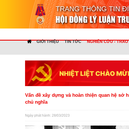
TRANG THÔNG TIN Đ
HỘI ĐỒNG LÝ LUẬN T
GIỚI THIỆU
TIN TỨC
NGHIÊN CỨU - TRAO
Vấn đề xây dựng và hoàn thiện quan hệ sở h
chủ nghĩa
Ngày phát hành: 28/03/2023