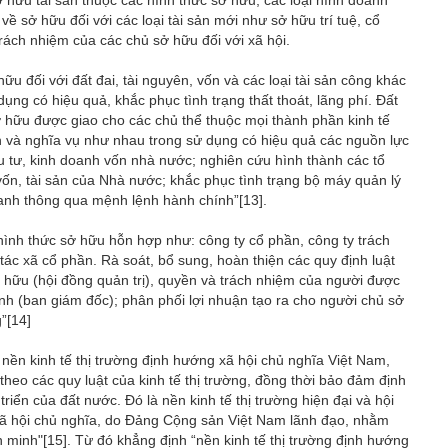
về sở hữu đối với các loại tài sản mới như sở hữu trí tuệ, cổ
 trách nhiệm của các chủ sở hữu đối với xã hội.
ữu đối với đất đai, tài nguyên, vốn và các loại tài sản công khác
ụng có hiệu quả, khắc phục tình trạng thất thoát, lãng phí. Đất
sở hữu được giao cho các chủ thể thuộc mọi thành phần kinh tế
n và nghĩa vụ như nhau trong sử dụng có hiệu quả các nguồn lực
 tư, kinh doanh vốn nhà nước; nghiên cứu hình thành các tổ
vốn, tài sản của Nhà nước; khắc phục tình trạng bộ máy quản lý
oanh thông qua mệnh lệnh hành chính”
[13]
.
 hình thức sở hữu hỗn hợp như: công ty cổ phần, công ty trách
ác xã cổ phần. Rà soát, bổ sung, hoàn thiện các quy định luật
 hữu (hội đồng quản trị), quyền và trách nhiệm của người được
nh (ban giám đốc); phân phối lợi nhuận tạo ra cho người chủ sở
g”
[14]
 nền kinh tế thị trường định hướng xã hội chủ nghĩa Việt Nam,
theo các quy luật của kinh tế thị trường, đồng thời bảo đảm định
riển của đất nước. Đó là nền kinh tế thị trường hiện đại và hội
xã hội chủ nghĩa, do Đảng Cộng sản Việt Nam lãnh đạo, nhằm
n minh"
[15]
. Từ đó khẳng định “nền kinh tế thị trường định hướng