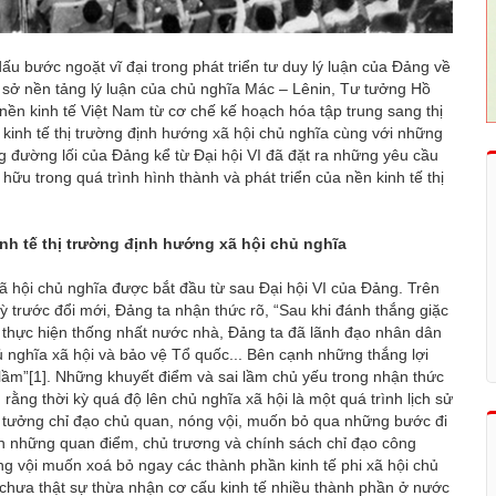
ấu bước ngoặt vĩ đại trong phát triển tư duy lý luận của Đảng về
ơ sở nền tảng lý luận của chủ nghĩa Mác – Lênin, Tư tưởng Hồ
nền kinh tế Việt Nam từ cơ chế kế hoạch hóa tập trung sang thị
kinh tế thị trường định hướng xã hội chủ nghĩa cùng với những
 đường lối của Đảng kể từ Đại hội VI đã đặt ra những yêu cầu
u trong quá trình hình thành và phát triển của nền kinh tế thị
nh tế thị trường định hướng xã hội chủ nghĩa
xã hội chủ nghĩa được bắt đầu từ sau Đại hội VI của Đảng. Trên
kỳ trước đổi mới, Đảng ta nhận thức rõ, “Sau khi đánh thắng giặc
 thực hiện thống nhất nước nhà, Đảng ta đã lãnh đạo nhân dân
 nghĩa xã hội và bảo vệ Tổ quốc... Bên cạnh những thắng lợi
lầm”
[1]
. Những khuyết điểm và sai lầm chủ yếu trong nhận thức
ằng thời kỳ quá độ lên chủ nghĩa xã hội là một quá trình lịch sử
tư tưởng chỉ đạo chủ quan, nóng vội, muốn bỏ qua những bước đi
uán những quan điểm, chủ trương và chính sách chỉ đạo công
ng vội muốn xoá bỏ ngay các thành phần kinh tế phi xã hội chủ
chưa thật sự thừa nhận cơ cấu kinh tế nhiều thành phần ở nước