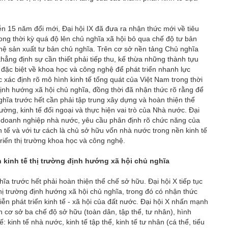
iễn 15 năm đổi mới, Đại hội IX đã đưa ra nhận thức mới về tiêu
rong thời kỳ quá độ lên chủ nghĩa xã hội bỏ qua chế độ tư bản
an hệ sản xuất tư bản chủ nghĩa. Trên cơ sở nền tảng Chủ nghĩa
ẳng định sự cần thiết phải tiếp thu, kế thừa những thành tựu
đặc biệt về khoa học và công nghệ để phát triển nhanh lực
c xác định rõ mô hình kinh tế tổng quát của Việt Nam trong thời
 định hướng xã hội chủ nghĩa, đồng thời đã nhận thức rõ rằng để
nghĩa trước hết cần phải tập trung xây dựng và hoàn thiện thể
rường, kinh tế đối ngoại và thực hiện vai trò của Nhà nước. Đại
iển doanh nghiệp nhà nước, yêu cầu phân định rõ chức năng của
h tế và với tư cách là chủ sở hữu vốn nhà nước trong nền kinh tế
triển thị trường khoa học và công nghệ.
n kinh tế thị trường định hướng xã hội chủ nghĩa
hĩa trước hết phải hoàn thiện thể chế sở hữu. Đại hội X tiếp tục
thị trường định hướng xã hội chủ nghĩa, trong đó có nhận thức
ễn phát triển kinh tế - xã hội của đất nước. Đại hội X nhấn mạnh
n cơ sở ba chế độ sở hữu (toàn dân, tập thể, tư nhân), hình
 kinh tế nhà nước, kinh tế tập thể, kinh tế tư nhân (cá thể, tiểu