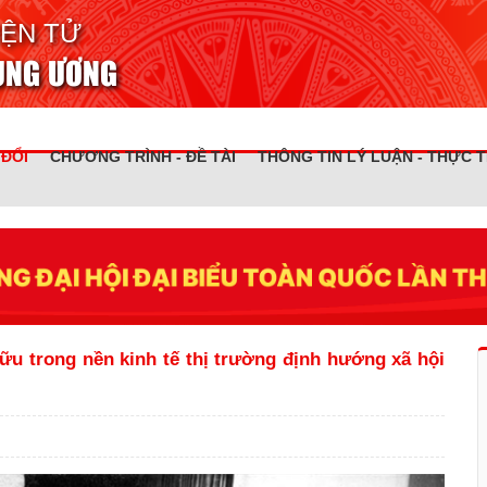
IỆN TỬ
RUNG ƯƠNG
 ĐỔI
CHƯƠNG TRÌNH - ĐỀ TÀI
THÔNG TIN LÝ LUẬN - THỰC T
ữu trong nền kinh tế thị trường định hướng xã hội