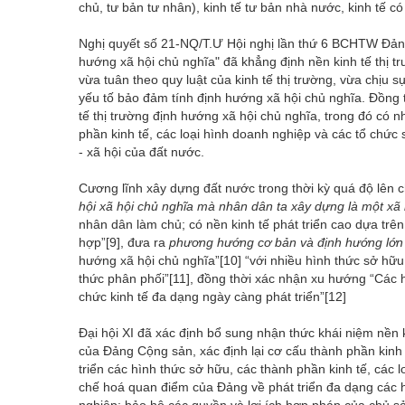
chủ, tư bản tư nhân), kinh tế tư bản nhà nước, kinh tế c
Nghị quyết số 21-NQ/T.Ư Hội nghị lần thứ 6 BCHTW Đảng k
hướng xã hội chủ nghĩa" đã khẳng định nền kinh tế thị t
vừa tuân theo quy luật của kinh tế thị trường, vừa chịu s
yếu tố bảo đảm tính định hướng xã hội chủ nghĩa. Đồng t
tế thị trường định hướng xã hội chủ nghĩa, trong đó có n
phần kinh tế, các loại hình doanh nghiệp và các tổ chức 
- xã hội của đất nước.
Cương lĩnh xây dựng đất nước trong thời kỳ quá độ lên c
hội xã hội chủ nghĩa mà nhân dân ta xây dựng là một xã 
nhân dân làm chủ; có nền kinh tế phát triển cao dựa trên
hợp”
[9]
, đưa ra
phương hướng cơ bản và định hướng lớn về
hướng xã hội chủ nghĩa”
[10]
“với nhiều hình thức sở hữu
thức phân phối”
[11]
, đồng thời xác nhận xu hướng “Các 
chức kinh tế đa dạng ngày càng phát triển”
[12]
Đại hội XI đã xác định bổ sung nhận thức khái niệm nền k
của Đảng Cộng sản, xác định lại cơ cấu thành phần kinh 
triển các hình thức sở hữu, các thành phần kinh tế, các 
chế hoá quan điểm của Đảng về phát triển đa dạng các h
nghiệp; bảo hộ các quyền và lợi ích hợp pháp của chủ sở