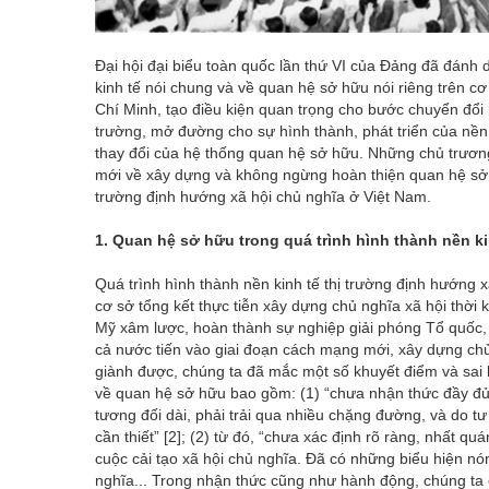
Đại hội đại biểu toàn quốc lần thứ VI của Đảng đã đánh d
kinh tế nói chung và về quan hệ sở hữu nói riêng trên c
Chí Minh, tạo điều kiện quan trọng cho bước chuyển đổi 
trường, mở đường cho sự hình thành, phát triển của nền 
thay đổi của hệ thống quan hệ sở hữu. Những chủ trương
mới về xây dựng và không ngừng hoàn thiện quan hệ sở hữ
trường định hướng xã hội chủ nghĩa ở Việt Nam.
1.
Quan hệ sở hữu trong quá trình hình thành nền ki
Quá trình hình thành nền kinh tế thị trường định hướng 
cơ sở tổng kết thực tiễn xây dựng chủ nghĩa xã hội thời 
Mỹ xâm lược, hoàn thành sự nghiệp giải phóng Tổ quốc,
cả nước tiến vào giai đoạn cách mạng mới, xây dựng chủ
giành được, chúng ta đã mắc một số khuyết điểm và sai 
về quan hệ sở hữu bao gồm: (1) “chưa nhận thức đầy đủ r
tương đối dài, phải trải qua nhiều chặng đường, và do 
cần thiết”
[2]
; (2) từ đó, “chưa xác định rõ ràng, nhất q
cuộc cải tạo xã hội chủ nghĩa. Đã có những biểu hiện nó
nghĩa... Trong nhận thức cũng như hành động, chúng ta 