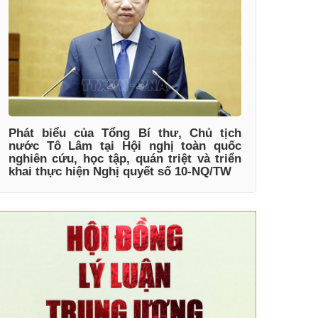
Phát biểu của Tổng Bí thư, Chủ tịch
nước Tô Lâm tại Hội nghị toàn quốc
nghiên cứu, học tập, quán triệt và triển
khai thực hiện Nghị quyết số 10-NQ/TW