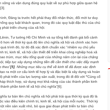
nắm vững và vận dụng đúng quy luật về sự phù hợp giữa quan hệ
”
[3]
.
nh, Đảng ta trước hết phải thay đổi nhận thức, đổi mới tư duy.
ống quy luật khách quan, trong đó các quy luật đặc thù của chủ
phát triển chung của xã hội.
 Lênin, Tư tưởng Hồ Chí Minh và sự tổng kết đánh giá bối cảnh
 rõ hơn về thời kỳ quá độ lên chủ nghĩa xã hội và chính xác hơn
quá trình đó, từ đó đã xác định chuẩn xác “nhiệm vụ chủ yếu
trị, kinh tế, xã hội cần thiết để triển khai công nghiệp hoá xã
bao trùm, mục tiêu tổng quát của những năm còn lại của chặng
hội, tiếp tục xây dựng những tiền đề cần thiết cho việc đẩy mạnh
p theo”
[5]
. Những mục tiêu cụ thể về kinh tế đã được xác định
 tạo ra một cơ cấu kinh tế hợp lý và đặc biệt là xây dựng và hoàn
 phát triển của lực lượng sản xuất, trong đó đi đôi với
“
Củng cố
pháp thích hợp, sử dụng mọi khả năng của các thành phần kinh
 thành phần kinh tế xã hội chủ nghĩa”
[6]
.
hĩa tư bản lên chủ nghĩa xã hội phải trải qua thời kỳ quá độ là
c vào điều kiện chính trị, kinh tế, xã hội của mỗi nước. Thời kỳ
một nền sản xuất nhỏ, bỏ qua giai đoạn phát triển tư bản chủ