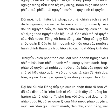
nghiệp trong nền kinh tế; xây dựng, hoàn thiện luật pháp 
phiếu, trái phiếu, tài nguyên nước..., quy định rõ quyền,
Đổi mới, hoàn thiện luật pháp, cơ chế, chính sách về sở h
để tài nguyên, vốn và các tài sản công được quản lý, sử d
đai, tài nguyên, vốn, tài sản do Nhà nước đại diện chủ 
sử dụng theo nguyên tắc hiệu quả. Các chủ thể có quyề
của Nhà nước. Tổng kết hoạt động của Tổng công ty Đầu
chức quản lý đầu tư, kinh doanh có hiệu quả các nguồn 
hành chính tham gia trực tiếp vào các hoạt động kinh d
“Khuyến khích phát triển các loại hình doanh nghiệp với
nhiệm hữu hạn nhiều thành viên, công ty hợp danh, hợp t
pháp về quyền và nghĩa vụ trước pháp luật của người sở
chủ sở hữu giao quản lý sử dụng các tài sản để kinh doa
hữu, người được giao quản lý sử dụng và người lao độn
Đại hội XII của Đảng tiếp tục đưa ra nhận thức rõ hơn về
đã xác định đó là “nền kinh tế vận hành đầy đủ, đồng bộ 
hướng xã hội chủ nghĩa phù hợp với từng giai đoạn phát t
nhập quốc tế; có sự quản lý của Nhà nước pháp quyền 
mục tiêu "dân giàu, nước mạnh, dân chủ, công bằng, vă