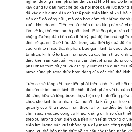
nghĩa, đương nhiên phải lâu dài và rất khó khăn. Đó là m
xây dựng từ đầu một chế độ xã hội mới cả về lực lượng s
đã xác định đúng đắn chủ thể phát triển kinh tế - xã h
trên chế độ công hữu, mà còn bao gồm cả những thành p
xuất, kinh doanh. Trên cơ sở nhận thức đúng đắn về vị t
lầm về loại bỏ các thành phần kinh tế không dựa trên chế 
chặng đường đầu tiên của thời kỳ quá độ lên chủ nghĩa x
định rõ quan hệ sở hữu đặc trưng của thời kỳ quá độ lên
cấu kinh tế nhiều thành phần, bao gồm kinh tế quốc doanh,
tư nhân, kinh tế tư bản nhà nước và các hình thức kinh
điều kiện sản xuất gắn với sự cần thiết phải sử dụng cơ 
phải nhận thức đầy đủ về các quy luật khách quan của n
nước cùng phương thức hoạt động của các chủ thể kinh 
Trên cơ sở tổng kết thực tiễn phát triển kinh tế - xã hội 
dài của chính sách kinh tế nhiều thành phần với tư cách l
độ công hữu và từng bước thực hiện sự bình đẳng giữa c
chức cho kinh tế tư nhân. Đại hội VII đã khẳng định cơ c
quản lý của Nhà nước, nhận thức rõ hơn sự điều tiết kin
chính sách và các công cụ khác; khẳng định sự cần thiế
theo xu hướng phát triển của nền kinh tế thị trường ở Vi
triển lực lượng sản xuất thông qua đẩy mạnh công nghiệp
sung, cụ thể hóa nhận thức về cơ cấu các thành phần kinh