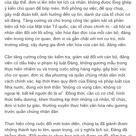
của tập thể, đơn vị lên trên lợi ích cá nhân, không được lồng ghép
ý kiến chủ quan để bóp méo, thổi phồng sự việc; để quy chụp,
gây mất đoàn kết, ảnh hưởng đến uy tín, danh dự của tổ chức cơ
sở đảng. Tăng cường và chú trọng công tác giám sát và phản
biện xã hội của Mặt trận Tổ quốc, các tổ chức chính trị - xã hội và
nhân dân đối với lối sống, văn hóa đạo đức của mỗi cán bộ, đảng
viên trong từng cơ quan, đơn vị và gắn chặt với nơi cư trú, môi
trường sống, xây dựng gia đình văn hóa của cán bộ, đảng viên.
Cần tăng cường công tác kiểm tra, giám sát đối với cán bộ, đảng
viên có dấu hiệu vi phạm kỷ luật Đảng, không gương mẫu trong
thực hiện nhiệm vụ và trong cuộc sống hàng ngày, gây bức xúc
cho cơ quan, đơn vị, địa phương và quần chúng nhân dân một
cách chính xác, kịp thời theo quy định của Đảng và pháp luật của
Nhà nước, đúng với tinh thần “không có vùng cấm, không có
ngoại lệ, bất kể người đó là ai”. Đồng thời, cần có cơ chế, hình
thức biểu dương, khen thưởng kịp thời những cá nhân, tổ chức,
đơn vị luôn tự giác, thường xuyên thực hiện văn hóa nêu gương
trước quần chúng nhân dân
Thực hiện công cuộc đổi mới toàn diện, chúng ta đã giành được
những thành tựu to lớn, quan trọng, có ý nghĩa lịch sử, Đảng đã
khẳng định: “Đất nước ta chưa bao giờ có được cơ đồ, tiềm lực, vị