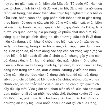
huy vai trò giám sát, phản biện của Mặt trận Tổ quốc Việt Nam và
các tổ chức chính trị - xã hội đối với cán bộ, đảng viên là nội dung
rất quan trọng, cần được triển khai, thực hiện nghiêm túc ở bất kỳ
điều kiện, hoàn cảnh nào, góp phần hình thành tính tự giác trong
thực hành nêu gương của cán bộ, đảng viên; giám sát, phản biện
về việc chấp hành các nghị quyết, chỉ thị, quy định của Đảng, Nhà
nước, cơ quan, đơn vị, địa phương; về phẩm chất đạo đức, lối
sống, quan hệ gia đình, dòng họ, địa phương; đặc biệt là về thực
hiện xây dựng, triển khai tổ chức thực hiện các dự án xây dựng,
xử lý môi trường, trong khâu bổ nhiệm, sắp xếp, tuyển dụng cán
bộ. Bên cạnh đó, tổ chức đảng các cấp cần coi trọng xây dựng và
thực hiện tốt kế hoạch để các tổ chức quần chúng góp ý cho cán
bộ, đảng viên, nhằm kịp thời phát hiện, ngăn chặn những biểu
hiện suy thoái về tư tưởng chính trị, đạo đức, lối sống của cán bộ,
đảng viên trong cơ quan, đơn vị mình. Những ý kiến phê bình
đúng cần tiếp thu, đưa vào nội dung sinh hoạt để cán bộ, đảng
viên trong chi bộ biết, có kế hoạch sửa chữa; những góp ý chưa
chính xác, những thắc mắc của quần chúng cần được giải thích
đầy đủ, kịp thời. Việc giám sát, phản biện xã hội của các cơ quan,
ban, ngành phải có sự phối hợp chặt chẽ, thường xuyên để trao
đổi thông tin, phát huy dân chủ trong bàn bạc, thảo luận đưa ra
phương án xử lý hiệu quả nhất; phải luôn đặt lợi ích của Đảng,