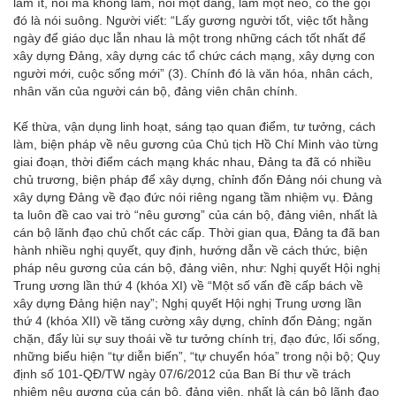
làm ít, nói mà không làm, nói một đằng, làm một nẻo, có thể gọi
đó là nói suông. Người viết: “Lấy gương người tốt, việc tốt hằng
ngày để giáo dục lẫn nhau là một trong những cách tốt nhất để
xây dựng Đảng, xây dựng các tổ chức cách mạng, xây dựng con
người mới, cuộc sống mới” (3). Chính đó là văn hóa, nhân cách,
nhân văn của người cán bộ, đảng viên chân chính.
Kế thừa, vận dụng linh hoạt, sáng tạo quan điểm, tư tưởng, cách
làm, biện pháp về nêu gương của Chủ tịch Hồ Chí Minh vào từng
giai đoạn, thời điểm cách mạng khác nhau, Đảng ta đã có nhiều
chủ trương, biện pháp để xây dựng, chỉnh đốn Đảng nói chung và
xây dựng Đảng về đạo đức nói riêng ngang tầm nhiệm vụ. Đảng
ta luôn đề cao vai trò “nêu gương” của cán bộ, đảng viên, nhất là
cán bộ lãnh đạo chủ chốt các cấp. Thời gian qua, Đảng ta đã ban
hành nhiều nghị quyết, quy định, hướng dẫn về cách thức, biện
pháp nêu gương của cán bộ, đảng viên, như: Nghị quyết Hội nghị
Trung ương lần thứ 4 (khóa XI) về “Một số vấn đề cấp bách về
xây dựng Đảng hiện nay”; Nghị quyết Hội nghị Trung ương lần
thứ 4 (khóa XII) về tăng cường xây dựng, chỉnh đốn Đảng; ngăn
chặn, đẩy lùi sự suy thoái về tư tưởng chính trị, đạo đức, lối sống,
những biểu hiện “tự diễn biến”, “tự chuyển hóa” trong nội bộ; Quy
định số 101-QĐ/TW ngày 07/6/2012 của Ban Bí thư về trách
nhiệm nêu gương của cán bộ, đảng viên, nhất là cán bộ lãnh đạo