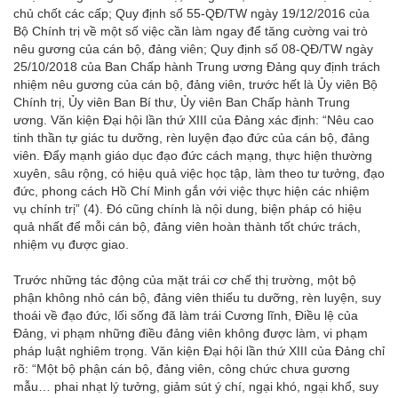
chủ chốt các cấp; Quy định số 55-QĐ/TW ngày 19/12/2016 của
Bộ Chính trị về một số việc cần làm ngay để tăng cường vai trò
nêu gương của cán bộ, đảng viên; Quy định số 08-QĐ/TW ngày
25/10/2018 của Ban Chấp hành Trung ương Đảng quy định trách
nhiệm nêu gương của cán bộ, đảng viên, trước hết là Ủy viên Bộ
Chính trị, Ủy viên Ban Bí thư, Ủy viên Ban Chấp hành Trung
ương. Văn kiện Đại hội lần thứ XIII của Đảng xác định: “Nêu cao
tinh thần tự giác tu dưỡng, rèn luyện đạo đức của cán bộ, đảng
viên. Đẩy mạnh giáo dục đạo đức cách mạng, thực hiện thường
xuyên, sâu rộng, có hiệu quả việc học tập, làm theo tư tưởng, đạo
đức, phong cách Hồ Chí Minh gắn với việc thực hiện các nhiệm
vụ chính trị” (4). Đó cũng chính là nội dung, biện pháp có hiệu
quả nhất để mỗi cán bộ, đảng viên hoàn thành tốt chức trách,
nhiệm vụ được giao.
Trước những tác động của mặt trái cơ chế thị trường, một bộ
phận không nhỏ cán bộ, đảng viên thiếu tu dưỡng, rèn luyện, suy
thoái về đạo đức, lối sống đã làm trái Cương lĩnh, Điều lệ của
Đảng, vi phạm những điều đảng viên không được làm, vi phạm
pháp luật nghiêm trọng. Văn kiện Đại hội lần thứ XIII của Đảng chỉ
rõ: “Một bộ phận cán bộ, đảng viên, công chức chưa gương
mẫu… phai nhạt lý tưởng, giảm sút ý chí, ngại khó, ngại khổ, suy