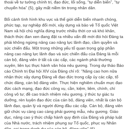
thoái về tư tưởng chính trị, đạo đức, lối sống, “tự diễn biến”, “tự
chuyển hóa” (5), gây mất niềm tin trong nhân dân.
Bối cảnh tình hình khu vực và thế giới diễn biến nhanh chóng,
phức tạp, sự nghiệp đổi mới, xây dựng và bảo vệ Tổ quốc Việt
Nam xã hội chủ nghĩa đứng trước nhiều thời cơ và khó khăn,
thách thức đan xen đang đặt ra nhiều vấn đề mới đòi hỏi Đảng ta
phải không ngừng nâng cao năng lực lãnh đạo, cầm quyền và
sức chiến đấu. Một trong những yếu tố quan trọng góp phần
nâng cao năng lực lãnh đạo và sức chiến đấu của Đảng là mỗi
cán bộ, đảng viên ở tất cả các cấp, các ngành phải thường
xuyên, liên tục thực hành văn hóa nêu gương. Trong dự thảo Báo
cáo Chính trị Đại hội XIV của Đảng chỉ rõ: “Nâng cao hơn nữa
nhận thức xây dựng Đảng về đạo đức trong cấp ủy các cấp, tổ
chức đảng, cán bộ đảng viên. Thực hiện nghiêm chuẩn mực đạo
đức cách mạng, đạo đức công vụ, cần, kiệm, liêm, chính, chí
công vô tư; đề cao trách nhiệm nêu gương, ý thức tự giác tu
dưỡng, rèn luyện đạo đức của cán bộ, đảng viên, nhất là cán bộ
lãnh đạo, quản lý và người đứng đầu các cấp. Cán bộ, đảng viên
giữ chức vụ càng cao càng phải gương mẫu, nêu gương. Giáo
dục, nâng cao ý thức chấp hành quy định của Đảng và pháp luật
của Nhà nước, trách nhiệm phụng sự Tổ quốc, phục vụ Nhân
dân, coi trọng danh dự của cán bộ, đảng viên” (6)