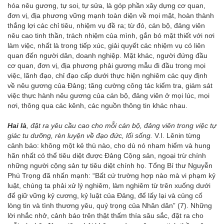
hóa nêu gương, tự soi, tự sửa, là góp phần xây dựng cơ quan,
đơn vị, địa phương vững mạnh toàn diện về mọi mặt, hoàn thành
thắng lợi các chỉ tiêu, nhiệm vụ đề ra; từ đó, cán bộ, đảng viên
nêu cao tinh thần, trách nhiệm của mình, gắn bó mật thiết với nơi
làm việc, nhất là trong tiếp xúc, giải quyết các nhiệm vụ có liên
quan đến người dân, doanh nghiệp. Mặt khác, người đứng đầu
cơ quan, đơn vị, địa phương phải gương mẫu đi đầu trong mọi
việc, lãnh đạo, chỉ đạo cấp dưới thực hiện nghiêm các quy định
về nêu gương của Đảng; tăng cường công tác kiểm tra, giám sát
việc thực hành nêu gương của cán bộ, đảng viên ở mọi lúc, mọi
nơi, thông qua các kênh, các nguồn thông tin khác nhau.
Hai là
, đặt ra yêu cầu cao cho mỗi cán bộ, đảng viên trong việc tự
giác tu dưỡng, rèn luyện về đạo đức, lối sống.
V.I. Lênin từng
cảnh báo: không một kẻ thù nào, cho dù nó nham hiểm và hung
hãn nhất có thể tiêu diệt được Đảng Cộng sản, ngoại trừ chính
những người cộng sản tự tiêu diệt chính họ. Tổng Bí thư Nguyễn
Phú Trọng đã nhấn mạnh: “Bất cứ trường hợp nào mà vi phạm kỷ
luật, chúng ta phải xử lý nghiêm, làm nghiêm từ trên xuống dưới
để giữ vững kỷ cương, kỷ luật của Đảng, để lấy lại và củng cố
lòng tin và tình thương yêu, quý trọng của Nhân dân” (7). Những
lời nhắc nhở, cảnh báo trên thật thấm thía sâu sắc, đặt ra cho