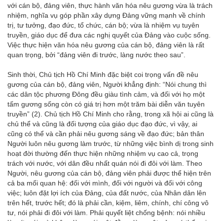
với cán bộ, đảng viên, thực hành văn hóa nêu gương vừa là trách
nhiệm, nghĩa vụ góp phần xây dựng Đảng vững mạnh về chính
trị, tư tưởng, đạo đức, tổ chức, cán bộ; vừa là nhiệm vụ tuyên
truyền, giáo dục để đưa các nghị quyết của Đảng vào cuộc sống.
Việc thực hiện văn hóa nêu gương của cán bộ, đảng viên là rất
quan trọng, bởi “đảng viên đi trước, làng nước theo sau”.
Sinh thời, Chủ tịch Hồ Chí Minh đặc biệt coi trọng vấn đề nêu
gương của cán bộ, đảng viên, Người khẳng định: “Nói chung thì
các dân tộc phương Đông đều giàu tình cảm, và đối với họ một
tấm gương sống còn có giá trị hơn một trăm bài diễn văn tuyên
truyền” (2). Chủ tịch Hồ Chí Minh cho rằng, trong xã hội ai cũng là
chủ thể và cũng là đối tượng của giáo dục đạo đức, vì vậy, ai
cũng có thể và cần phải nêu gương sáng về đạo đức; bản thân
Người luôn nêu gương làm trước, từ những việc bình dị trong sinh
hoạt đời thường đến thực hiện những nhiệm vụ cao cả, trọng
trách với nước, với dân đều nhất quán nói đi đôi với làm. Theo
Người, nêu gương của cán bộ, đảng viên phải được thể hiện trên
cả ba mối quan hệ: đối với mình, đối với người và đối với công
việc; luôn đặt lợi ích của Đảng, của đất nước, của Nhân dân lên
trên hết, trước hết; đó là phải cần, kiệm, liêm, chính, chí công vô
tư, nói phải đi đôi với làm. Phải quyết liệt chống bệnh: nói nhiều