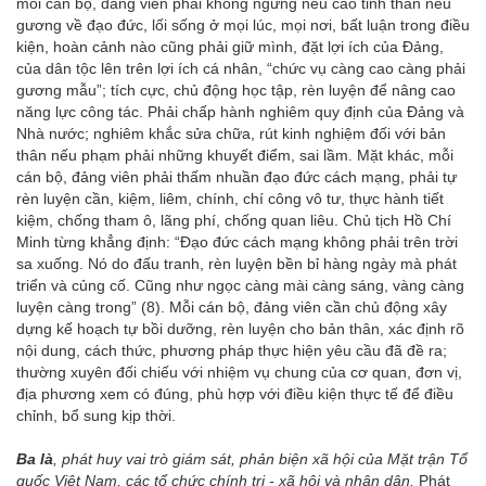
mỗi cán bộ, đảng viên phải không ngừng nêu cao tinh thần nêu
gương về đạo đức, lối sống ở mọi lúc, mọi nơi, bất luận trong điều
kiện, hoàn cảnh nào cũng phải giữ mình, đặt lợi ích của Đảng,
của dân tộc lên trên lợi ích cá nhân, “chức vụ càng cao càng phải
gương mẫu”; tích cực, chủ động học tập, rèn luyện để nâng cao
năng lực công tác. Phải chấp hành nghiêm quy định của Đảng và
Nhà nước; nghiêm khắc sửa chữa, rút kinh nghiệm đối với bản
thân nếu phạm phải những khuyết điểm, sai lầm. Mặt khác, mỗi
cán bộ, đảng viên phải thấm nhuần đạo đức cách mạng, phải tự
rèn luyện cần, kiệm, liêm, chính, chí công vô tư, thực hành tiết
kiệm, chống tham ô, lãng phí, chống quan liêu. Chủ tịch Hồ Chí
Minh từng khẳng định: “Đạo đức cách mạng không phải trên trời
sa xuống. Nó do đấu tranh, rèn luyện bền bỉ hàng ngày mà phát
triển và củng cố. Cũng như ngọc càng mài càng sáng, vàng càng
luyện càng trong” (8). Mỗi cán bộ, đảng viên cần chủ động xây
dựng kế hoạch tự bồi dưỡng, rèn luyện cho bản thân, xác định rõ
nội dung, cách thức, phương pháp thực hiện yêu cầu đã đề ra;
thường xuyên đối chiếu với nhiệm vụ chung của cơ quan, đơn vị,
địa phương xem có đúng, phù hợp với điều kiện thực tế để điều
chỉnh, bổ sung kịp thời.
Ba là
, phát huy vai trò giám sát, phản biện xã hội của Mặt trận Tổ
quốc Việt Nam, các tổ chức chính trị - xã hội và nhân dân.
Phát