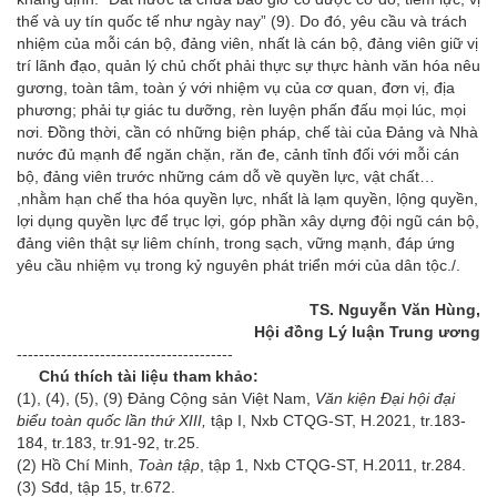
thế và uy tín quốc tế như ngày nay” (9). Do đó, yêu cầu và trách
nhiệm của mỗi cán bộ, đảng viên, nhất là cán bộ, đảng viên giữ vị
trí lãnh đạo, quản lý chủ chốt phải thực sự thực hành văn hóa nêu
gương, toàn tâm, toàn ý với nhiệm vụ của cơ quan, đơn vị, địa
phương; phải tự giác tu dưỡng, rèn luyện phấn đấu mọi lúc, mọi
nơi. Đồng thời, cần có những biện pháp, chế tài của Đảng và Nhà
nước đủ mạnh để ngăn chặn, răn đe, cảnh tỉnh đối với mỗi cán
bộ, đảng viên trước những cám dỗ về quyền lực, vật chất…
,nhằm hạn chế tha hóa quyền lực, nhất là lạm quyền, lộng quyền,
lợi dụng quyền lực để trục lợi, góp phần xây dựng đội ngũ cán bộ,
đảng viên thật sự liêm chính, trong sạch, vững mạnh, đáp ứng
yêu cầu nhiệm vụ trong kỷ nguyên phát triển mới của dân tộc./.
TS. Nguyễn Văn Hùng,
Hội đồng Lý luận Trung ương
---------------------------------------
Chú thích tài liệu tham khảo:
(1), (4), (5), (9) Đảng Cộng sản Việt Nam,
Văn kiện Đại hội đại
biểu toàn quốc lần thứ XIII,
tập I, Nxb CTQG-ST, H.2021, tr.183-
184, tr.183, tr.91-92, tr.25.
(2) Hồ Chí Minh,
Toàn tập
, tập 1, Nxb CTQG-ST, H.2011, tr.284.
(3) Sđd, tập 15, tr.672.