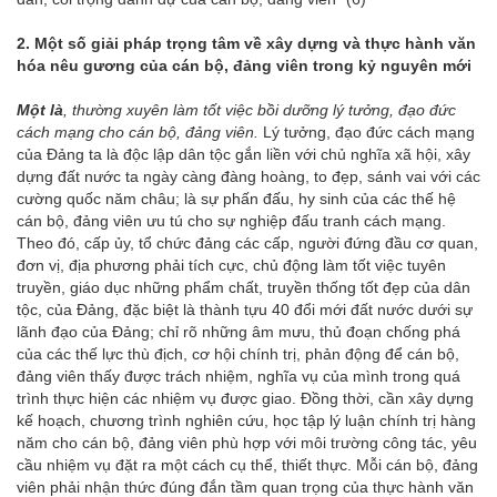
2. Một số giải pháp trọng tâm về xây dựng và thực hành văn
hóa nêu gương của cán bộ, đảng viên trong kỷ nguyên mới
Một là
, thường xuyên làm tốt việc bồi dưỡng lý tưởng, đạo đức
cách mạng cho cán bộ, đảng viên.
Lý tưởng, đạo đức cách mạng
của Đảng ta là độc lập dân tộc gắn liền với chủ nghĩa xã hội, xây
dựng đất nước ta ngày càng đàng hoàng, to đẹp, sánh vai với các
cường quốc năm châu; là sự phấn đấu, hy sinh của các thế hệ
cán bộ, đảng viên ưu tú cho sự nghiệp đấu tranh cách mạng.
Theo đó, cấp ủy, tổ chức đảng các cấp, người đứng đầu cơ quan,
đơn vị, địa phương phải tích cực, chủ động làm tốt việc tuyên
truyền, giáo dục những phẩm chất, truyền thống tốt đẹp của dân
tộc, của Đảng, đặc biệt là thành tựu 40 đổi mới đất nước dưới sự
lãnh đạo của Đảng; chỉ rõ những âm mưu, thủ đoạn chống phá
của các thế lực thù địch, cơ hội chính trị, phản động để cán bộ,
đảng viên thấy được trách nhiệm, nghĩa vụ của mình trong quá
trình thực hiện các nhiệm vụ được giao. Đồng thời, cần xây dựng
kế hoạch, chương trình nghiên cứu, học tập lý luận chính trị hàng
năm cho cán bộ, đảng viên phù hợp với môi trường công tác, yêu
cầu nhiệm vụ đặt ra một cách cụ thể, thiết thực. Mỗi cán bộ, đảng
viên phải nhận thức đúng đắn tầm quan trọng của thực hành văn