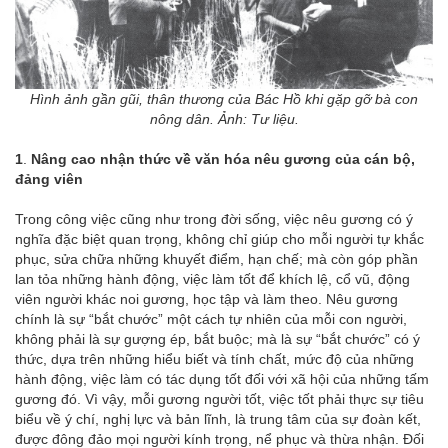
Hình ảnh gần gũi, thân thương của Bác Hồ khi gặp gỡ bà con
nông dân. Ảnh: Tư liệu.
1
.
Nâng cao
nhận thức về văn hóa nêu gương của cán bộ,
đảng viên
Trong công việc cũng như trong đời sống, việc nêu gương có ý
nghĩa đặc biệt quan trọng, không chỉ giúp cho mỗi người tự khắc
phục, sửa chữa những khuyết điểm, hạn chế; mà còn góp phần
lan tỏa những hành động, việc làm tốt để khích lệ, cổ vũ, động
viên người khác noi gương, học tập và làm theo. Nêu gương
chính là sự “bắt chước” một cách tự nhiên của mỗi con người,
không phải là sự gượng ép, bắt buộc; mà là sự “bắt chước” có ý
thức, dựa trên những hiểu biết và tính chất, mức độ của những
hành động, việc làm có tác dụng tốt đối với xã hội của những tấm
gương đó. Vì vậy, mỗi gương người tốt, việc tốt phải thực sự tiêu
biểu về ý chí, nghị lực và bản lĩnh, là trung tâm của sự đoàn kết,
được đông đảo mọi người kính trọng, nể phục và thừa nhận. Đối