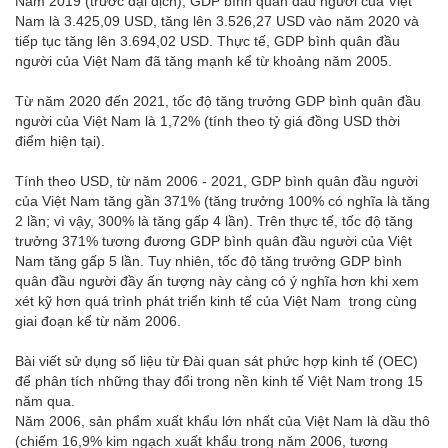
Năm 2019 (trước đại dịch), GDP bình quân đầu người của Việt
Nam là 3.425,09 USD, tăng lên 3.526,27 USD vào năm 2020 và
tiếp tục tăng lên 3.694,02 USD. Thực tế, GDP bình quân đầu
người của Việt Nam đã tăng mạnh kể từ khoảng năm 2005.
Từ năm 2020 đến 2021, tốc độ tăng trưởng GDP bình quân đầu
người của Việt Nam là 1,72% (tính theo tỷ giá đồng USD thời
điểm hiện tại).
Tính theo USD, từ năm 2006 - 2021, GDP bình quân đầu người
của Việt Nam tăng gần 371% (tăng trưởng 100% có nghĩa là tăng
2 lần; vì vậy, 300% là tăng gấp 4 lần). Trên thực tế, tốc độ tăng
trưởng 371% tương đương GDP bình quân đầu người của Việt
Nam tăng gấp 5 lần. Tuy nhiên, tốc độ tăng trưởng GDP bình
quân đầu người đầy ấn tượng này càng có ý nghĩa hơn khi xem
xét kỹ hơn quá trình phát triển kinh tế của Việt Nam trong cùng
giai đoạn kể từ năm 2006.
Bài viết sử dụng số liệu từ Đài quan sát phức hợp kinh tế (OEC)
để phân tích những thay đổi trong nền kinh tế Việt Nam trong 15
năm qua.
Năm 2006, sản phẩm xuất khẩu lớn nhất của Việt Nam là dầu thô
(chiếm 16,9% kim ngạch xuất khẩu trong năm 2006, tương