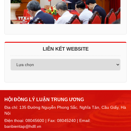
LIÊN KẾT WEBSITE
HỘI ĐỒNG LÝ LUẬN TRUNG ƯƠNG
Địa chỉ: 135 Đường Nguyễn Phong Sắc, Nghĩa Tân, Cầu Giấy, Hà
Nội
Điện thoại:
08045600
| Fax: 08045240 | Email:
banbientap@hdll.vn