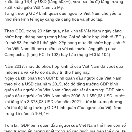
khẩu tăng 16,4 tỷ USD (tăng 503%), vượt xa tốc độ tăng trưởng
xuất khẩu giữa Việt Nam và Mỹ.
Tăng trưởng GDP bình quân đầu người ở Việt Nam chủ yếu là
nhờ nền kinh tế ngày càng đa dạng hóa và phức tạp.
Theo OEC, trong 20 năm qua, nền kinh tế Việt Nam ngày càng
phức hợp, thăng hạng trong bảng Chỉ số phức hợp kinh tế (ECI) -
từ thứ 83 lên thứ 61 thế giới. Xếp hạng mức độ phức hợp kinh tế
của Việt Nam tốt hơn nhiều so với các nước láng giềng như
Campuchia (hạng ECI là 102) hay Lào (hạng ECI là 104).
Năm 2017, mức độ phức hợp kinh tế của Việt Nam đã vượt qua
Indonesia và kể từ đó đã duy trì thứ hạng này.
Ngay cả khi phân tích GDP bình quân đầu người của Việt Nam
theo tỷ giá USD của năm 2015, tốc độ tăng trưởng GDP bình
quân đầu người của Việt Nam cũng vẫn rất ấn tượng: GDP bình
quân đầu người của Việt Nam năm 2006 là 1.650,63 USD, trước
khi tăng lên 3.373,08 USD vào năm 2021 – tức là tương đương
với tốc độ tăng trưởng GDP bình quân đầu người của Việt Nam
trong 15 năm là 104,4%.
Tóm lại, GDP bình quân đầu người của Việt Nam thể hiện con số
tăng trưởng ấn tượng nhất trong số các quốc gia trên thế giới. Xu