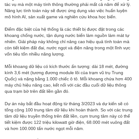
tác vụ mà một máy tính thông thường phải mất cả năm để xử lý.
Năng lực tính toán này sẽ được ứng dụng vào việc huấn luyện
mô hình AI, sản xuất game và nghiên cứu khoa học biển.
Điểm đặc biệt của hệ thống là các thiết bị được đặt trong các
khoang chống nước, tận dụng nước biển làm nguồn làm mát tự
nhiên. Giải pháp này không chỉ nâng cao hiệu quả tính toán mà
còn tiết kiệm đất đai, nước ngọt và điện năng trong một lĩnh vực
vốn tiêu tốn nhiều năng lượng.
Mỗi khoang dữ liệu có kích thước ấn tượng: dài 18 mét, đường
kính 3,6 mét (tương đương module lõi của trạm vũ trụ Trung
Quốc) và nặng bằng 1.000 chiếc ô tô. Mỗi khoang chứa hơn 400
máy chủ hiệu năng cao, kết nối với các đầu cuối dữ liệu thông
qua trạm bờ trên đất liền gần đó.
Dự án này bắt đầu hoạt động từ tháng 3/2023 và dự kiến sẽ có
tổng cộng 100 trung tâm dữ liệu khi hoàn thành. So với các trung
tâm dữ liệu truyền thống trên đất liền, cụm trung tâm này có thể
tiết kiệm được 122 triệu kilowatt giờ điện, 68.000 mét vuông đất
và hơn 100.000 tấn nước ngọt mỗi năm.