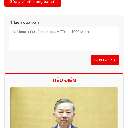
Góp ý về nội dung bài viết
Ý kiến của bạn
GỬI GÓP Ý
TIÊU ĐIỂM