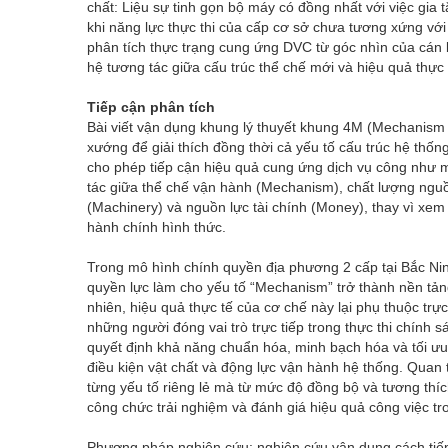
chất: Liệu sự tinh gọn bộ máy có đồng nhất với việc gi
khi năng lực thực thi của cấp cơ sở chưa tương xứng với
phân tích thực trạng cung ứng DVC từ góc nhìn của cán 
hệ tương tác giữa cấu trúc thể chế mới và hiệu quả thực t
Tiếp cận phân tích
Bài viết vận dụng khung lý thuyết khung 4M (Mechanism
xướng để giải thích đồng thời cả yếu tố cấu trúc hệ thốn
cho phép tiếp cận hiệu quả cung ứng dịch vụ công như m
tác giữa thể chế vận hành (Mechanism), chất lượng ngu
(Machinery) và nguồn lực tài chính (Money), thay vì xem
hành chính hình thức.
Trong mô hình chính quyền địa phương 2 cấp tại Bắc Nin
quyền lực làm cho yếu tố “Mechanism” trở thành nền tảng
nhiên, hiệu quả thực tế của cơ chế này lại phụ thuộc tr
những người đóng vai trò trực tiếp trong thực thi chính s
quyết định khả năng chuẩn hóa, minh bạch hóa và tối ưu
điều kiện vật chất và động lực vận hành hệ thống. Qua
từng yếu tố riêng lẻ mà từ mức độ đồng bộ và tương thí
công chức trải nghiệm và đánh giá hiệu quả công việc tro
Phương pháp nghiên cứu: nghiên cứu vận dụng cách ti