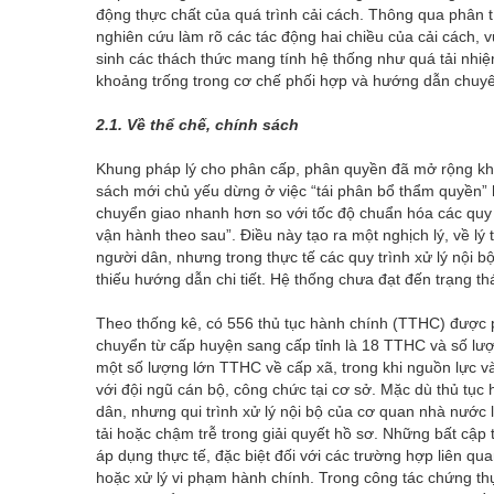
động thực chất của quá trình cải cách. Thông qua phân t
nghiên cứu làm rõ các tác động hai chiều của cải cách, vừ
sinh các thách thức mang tính hệ thống như quá tải nhi
khoảng trống trong cơ chế phối hợp và hướng dẫn chuy
2.1. Về thể chế, chính sách
Khung pháp lý cho phân cấp, phân quyền đã mở rộng khô
sách mới chủ yếu dừng ở việc “tái phân bổ thẩm quyền” hơ
chuyển giao nhanh hơn so với tốc độ chuẩn hóa các quy t
vận hành theo sau”. Điều này tạo ra một nghịch lý, về lý
người dân, nhưng trong thực tế các quy trình xử lý nội bộ
thiếu hướng dẫn chi tiết. Hệ thống chưa đạt đến trạng t
Theo thống kê, có 556 thủ tục hành chính (TTHC) được
chuyển từ cấp huyện sang cấp tỉnh là 18 TTHC và số lư
một số lượng lớn TTHC về cấp xã, trong khi nguồn lực và
với đội ngũ cán bộ, công chức tại cơ sở. Mặc dù thủ tục
dân, nhưng qui trình xử lý nội bộ của cơ quan nhà nước 
tải hoặc chậm trễ trong giải quyết hồ sơ. Những bất cập t
áp dụng thực tế, đặc biệt đối với các trường hợp liên q
hoặc xử lý vi phạm hành chính. Trong công tác chứng th