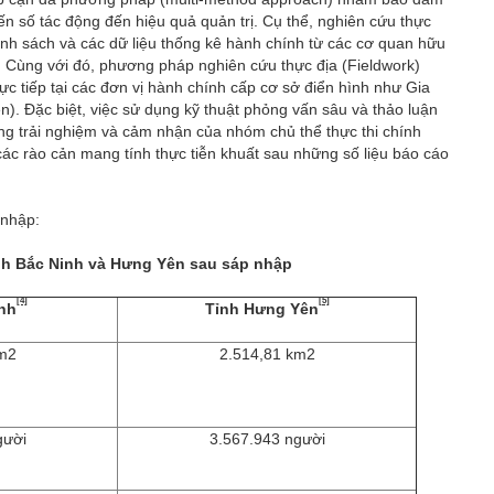
ến số tác động đến hiệu quả quản trị. Cụ thể, nghiên cứu thực
hính sách và các dữ liệu thống kê hành chính từ các cơ quan hữu
. Cùng với đó, phương pháp nghiên cứu thực địa (Fieldwork)
ực tiếp tại các đơn vị hành chính cấp cơ sở điển hình như Gia
. Đặc biệt, việc sử dụng kỹ thuật phỏng vấn sâu và thảo luận
g trải nghiệm và cảm nhận của nhóm chủ thể thực thi chính
các rào cản mang tính thực tiễn khuất sau những số liệu báo cáo
 nhập:
ỉnh Bắc Ninh và Hưng Yên sau sáp nhập
[4]
[5]
inh
Tỉnh Hưng Yên
km2
2.514,81 km2
gười
3.567.943 người