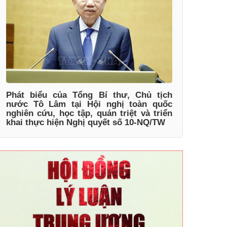
Phát biểu của Tổng Bí thư, Chủ tịch
nước Tô Lâm tại Hội nghị toàn quốc
nghiên cứu, học tập, quán triệt và triển
khai thực hiện Nghị quyết số 10-NQ/TW