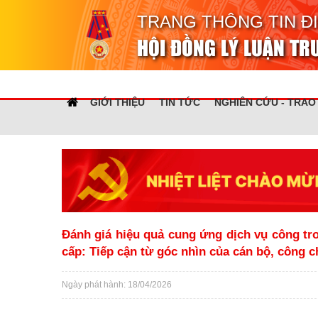
TRANG THÔNG TIN Đ
HỘI ĐỒNG LÝ LUẬN T
GIỚI THIỆU
TIN TỨC
NGHIÊN CỨU - TRAO
Đánh giá hiệu quả cung ứng dịch vụ công tr
cấp: Tiếp cận từ góc nhìn của cán bộ, công 
Ngày phát hành: 18/04/2026