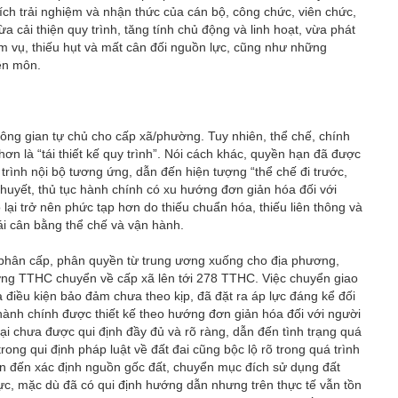
ích trải nghiệm và nhận thức của cán bộ, công chức, viên chức,
a cải thiện quy trình, tăng tính chủ động và linh hoạt, vừa phát
ệm vụ, thiếu hụt và mất cân đối nguồn lực, cũng như những
ên môn.
ng gian tự chủ cho cấp xã/phường. Tuy nhiên, thể chế, chính
n là “tái thiết kế quy trình”. Nói cách khác, quyền hạn đã được
rình nội bộ tương ứng, dẫn đến hiện tượng “thể chế đi trước,
 thuyết, thủ tục hành chính có xu hướng đơn giản hóa đối với
 lại trở nên phức tạp hơn do thiếu chuẩn hóa, thiếu liên thông và
hái cân bằng thể chế và vận hành.
 phân cấp, phân quyền từ trung ương xuống cho địa phương,
ợng TTHC chuyển về cấp xã lên tới 278 TTHC. Việc chuyển giao
 điều kiện bảo đảm chưa theo kịp, đã đặt ra áp lực đáng kể đối
 hành chính được thiết kế theo hướng đơn giản hóa đối với người
lại chưa được qui định đầy đủ và rõ ràng, dẫn đến tình trạng quá
rong qui định pháp luật về đất đai cũng bộc lộ rõ trong quá trình
uan đến xác định nguồn gốc đất, chuyển mục đích sử dụng đất
ực, mặc dù đã có qui định hướng dẫn nhưng trên thực tế vẫn tồn