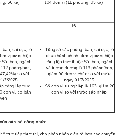
ng, 66 xã)
104 đơn vị (11 phường, 93 xã)
16
 ban, chi cục, tổ
Tổng số các phòng, ban, chi cục, tổ
đơn vị sự nghiệp
chức hành chính, đơn vị sự nghiệp
c Sở, ban, ngành
công lập trực thuộc Sở, ban, ngành
 112 phòng/ban,
và tương đương là 113 phòng/ban,
(47,42%) so với
giảm 90 đơn vị chức so với trước
01/7/2025.
ngày 01/7/2025.
ệp công lập trực
Số đơn vị sự nghiệp là 163, giảm 26
0 đơn vị, cơ bản
đơn vị so với trước sáp nhập.
yên).
 của cán bộ công chức
hể trực tiếp thực thi, cho phép nhận diện rõ hơn các chuyển