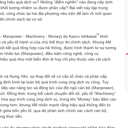
a tăng hiệu quả dịch vụ? Những "điểm nghẽn" nào đang nảy sinh
 khối lượng nhiệm vụ được phân cấp? Bài viết này tập trung
bộ, công chức tại hai địa phương nêu trên để làm rõ mối quan
hi chính sách tại cơ sở.
[3]
 - Manpower - Machinery - Money) do Kaoru Ishikawa
khởi
g và yếu tố hành vi của chủ thể thực thi chính sách. Khung 4M
ột kết quả tổng hợp của hệ thống, được hình thành từ sự tương
ồn nhân lực (Manpower), điều kiện công nghệ, công cụ
 hiệu quả như một biến đơn lẻ hay chỉ phụ thuộc vào cải cách
h và Hưng Yên, sự thay đổi về cơ cấu tổ chức và phân cấp
 định hình lại toàn bộ quá trình cung ứng dịch vụ công. Tuy
ực tiếp vào năng lực và động lực của đội ngũ cán bộ (Manpower),
ách. Đồng thời, trong bối cảnh chuyển đổi số, yếu tố “Machinery”
 hóa quy trình cung ứng dịch vụ, trong khi “Money” bảo đảm các
n trọng hơn, khung 4M nhấn mạnh rằng hiệu quả không đến từ
ch giữa bốn yếu tố, qua đó phản ánh chính xác cách cán bộ,
ng thực tiễn.
ếp cận đa phương pháp (multi-method approach) nhằm bảo đảm