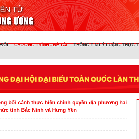
IỆN TỬ
RUNG ƯƠNG
 ĐỔI
CHƯƠNG TRÌNH - ĐỀ TÀI
THÔNG TIN LÝ LUẬN - THỰC T
ong bối cảnh thực hiện chính quyền địa phương hai
chức tỉnh Bắc Ninh và Hưng Yên