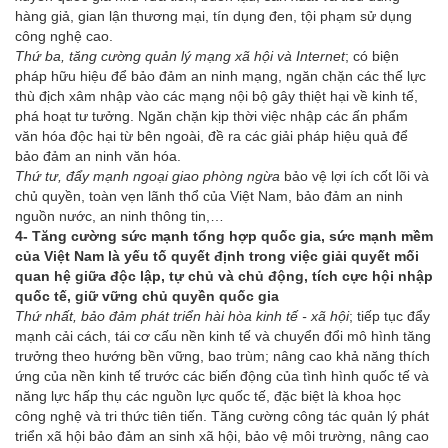
hàng giả, gian lận thương mại, tín dụng đen, tội phạm sử dụng
công nghệ cao.
Thứ ba,
tăng cường quản lý mạng xã hội và Internet
; có biện
pháp hữu hiệu để bảo đảm an ninh mạng, ngăn chặn các thế lực
thù địch xâm nhập vào các mạng nội bộ gây thiệt hại về kinh tế,
phá hoạt tư tưởng. Ngăn chặn kịp thời việc nhập các ấn phẩm
văn hóa độc hại từ bên ngoài, đề ra các giải pháp hiệu quả để
bảo đảm an ninh văn hóa.
Thứ tư, đẩy mạnh ngoại giao phòng ngừa
bảo vệ lợi ích cốt lõi và
chủ quyền, toàn vẹn lãnh thổ của Việt Nam, bảo đảm an ninh
nguồn nước, an ninh thông tin,…
4- Tăng cường sức mạnh tổng hợp quốc gia, sức mạnh mềm
của Việt Nam là yếu tố quyết định trong việc giải quyết mối
quan hệ giữa độc lập, tự chủ và chủ động, tích cực hội nhập
quốc tế, giữ vững chủ quyền quốc gia
Thứ nhất, bảo đảm phát triển hài hòa kinh tế - xã hội
; tiếp tục đẩy
mạnh cải cách, tái cơ cấu nền kinh tế và chuyển đổi mô hình tăng
trưởng theo hướng bền vững, bao trùm; nâng cao khả năng thích
ứng của nền kinh tế trước các biến động của tình hình quốc tế và
năng lực hấp thụ các nguồn lực quốc tế, đặc biệt là khoa học
công nghệ và tri thức tiên tiến. Tăng cường công tác quản lý phát
triển xã hội bảo đảm an sinh xã hội, bảo vệ môi trường, nâng cao