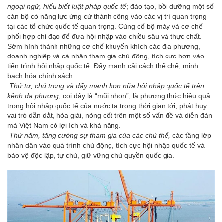
ngoại ngữ, hiểu biết luật pháp quốc tế
; đào tạo, bồi dưỡng một số
cán bộ có năng lực ứng cử thành công vào các vị trí quan trọng
tại các tổ chức quốc tế quan trọng. Củng cố bộ máy và cơ chế
phối hợp chỉ đạo để đưa hội nhập vào chiều sâu và thực chất.
Sớm hình thành những cơ chế khuyến khích các địa phương,
doanh nghiệp và cá nhân tham gia chủ động, tích cực hơn vào
tiến trình hội nhập quốc tế. Đẩy mạnh cải cách thể chế, minh
bạch hóa chính sách.
Thứ tư, chú trọng và đẩy mạnh hơn nữa hội nhập quốc tế trên
kênh đa phương
, coi đây là “mũi nhọn”, là phương thức hiệu quả
trong hội nhập quốc tế của nước ta trong thời gian tới, phát huy
vai trò dẫn dắt, hòa giải, nòng cốt trên một số vấn đề và diễn đàn
mà Việt Nam có lợi ích và khả năng.
Thứ năm, tăng cường sự tham gia của các chủ thể,
các tầng lớp
nhân dân vào quá trình chủ động, tích cực hội nhập quốc tế và
bảo vệ độc lập, tự chủ, giữ vững chủ quyền quốc gia.