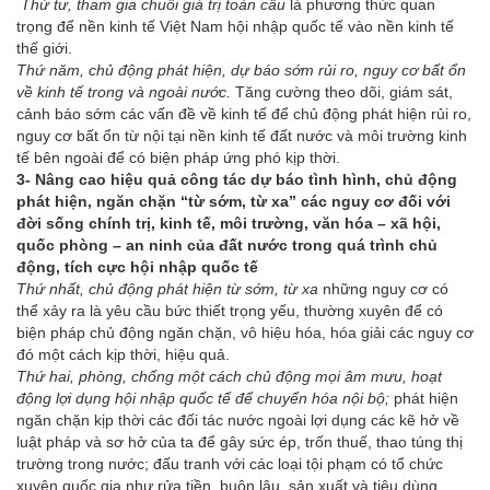
Thứ tư, tham gia chuỗi giá trị toàn cầu
là phương thức quan
trọng để nền kinh tế Việt Nam hội nhập quốc tế vào nền kinh tế
thế giới.
Thứ năm, chủ động phát hiện, dự báo sớm rủi ro, nguy cơ bất ổn
về kinh tế trong và ngoài nước.
Tăng cường theo dõi, giám sát,
cảnh báo sớm các vấn đề về kinh tế để chủ động phát hiện rủi ro,
nguy cơ bất ổn từ nội tại nền kinh tế đất nước và môi trường kinh
tế bên ngoài để có biện pháp ứng phó kịp thời.
3- Nâng cao hiệu quả công tác dự báo tình hình, chủ động
phát hiện, ngăn chặn “từ sớm, từ xa” các nguy cơ đối với
đời sống chính trị, kinh tế, môi trường, văn hóa – xã hội,
quốc phòng – an ninh của đất nước trong quá trình chủ
động, tích cực hội nhập quốc tế
Thứ nhất, chủ động phát hiện từ sớm, từ xa
những nguy cơ có
thể xảy ra là yêu cầu bức thiết trọng yếu, thường xuyên để có
biện pháp chủ động ngăn chặn, vô hiệu hóa, hóa giải các nguy cơ
đó một cách kịp thời, hiệu quả.
Thứ hai, phòng, chống một cách chủ động mọi âm mưu, hoạt
động lợi dụng hội nhập quốc tế để chuyển hóa nội bộ;
phát hiện
ngăn chặn kịp thời các đối tác nước ngoài lợi dụng các kẽ hở về
luật pháp và sơ hở của ta để gây sức ép, trốn thuế, thao túng thị
trường trong nước; đấu tranh với các loại tội phạm có tổ chức
xuyên quốc gia như rửa tiền, buôn lậu, sản xuất và tiêu dùng