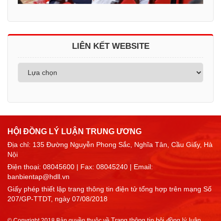
LIÊN KẾT WEBSITE
HỘI ĐỒNG LÝ LUẬN TRUNG ƯƠNG
Địa chỉ: 135 Đường Nguyễn Phong Sắc, Nghĩa Tân, Cầu Giấy, Hà
Nội
Điện thoại:
08045600
| Fax: 08045240 | Email:
banbientap@hdll.vn
Giấy phép thiết lập trang thông tin điện tử tổng hợp trên mạng Số
207/GP-TTDT, ngày 07/08/2018
Trang thông tin hội đồng lý luận
© Copyright 2018 Bản quyền thuộc về