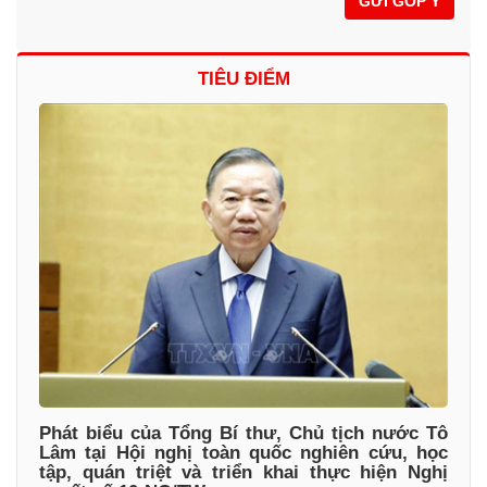
GỬI GÓP Ý
TIÊU ĐIỂM
Phát biểu của Tổng Bí thư, Chủ tịch nước Tô
Lâm tại Hội nghị toàn quốc nghiên cứu, học
tập, quán triệt và triển khai thực hiện Nghị