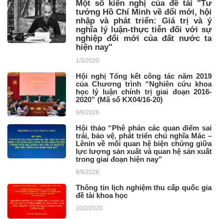
Một số kiến nghị của đề tài "Tư
tưởng Hồ Chí Minh về đổi mới, hội
nhập và phát triển: Giá trị và ý
nghĩa lý luận-thực tiễn đối với sự
nghiệp đổi mới của đất nước ta
hiện nay"
1/3/2020
Hội nghị Tổng kết công tác năm 2019
của Chương trình “Nghiên cứu khoa
học lý luận chính trị giai đoạn 2016-
2020” (Mã số KX04/16-20)
8/9/2026
Hội thảo “Phê phán các quan điểm sai
trái, bảo vệ, phát triển chủ nghĩa Mác –
Lênin về mối quan hệ biện chứng giữa
lực lượng sản xuất và quan hệ sản xuất
trong giai đoạn hiện nay”
8/9/2026
Thông tin lịch nghiệm thu cấp quốc gia
đề tài khoa học
10/2/2020