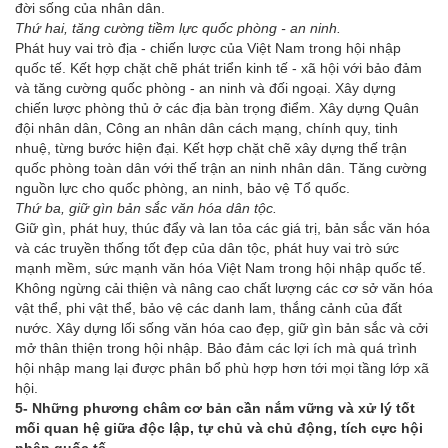
đời sống của nhân dân.
Thứ hai, tăng cường tiềm lực quốc phòng - an ninh.
Phát huy vai trò địa - chiến lược của Việt Nam trong hội nhập
quốc tế. Kết hợp chặt chẽ phát triển kinh tế - xã hội với bảo đảm
và tăng cường quốc phòng - an ninh và đối ngoại. Xây dựng
chiến lược phòng thủ ở các địa bàn trọng điểm. Xây dựng Quân
đội nhân dân, Công an nhân dân cách mạng, chính quy, tinh
nhuệ, từng bước hiện đại. Kết hợp chặt chẽ xây dựng thế trận
quốc phòng toàn dân với thế trận an ninh nhân dân. Tăng cường
nguồn lực cho quốc phòng, an ninh, bảo vệ Tổ quốc.
Thứ ba, giữ gìn bản sắc văn hóa dân tộc.
Giữ gìn, phát huy, thúc đẩy và lan tỏa các giá trị, bản sắc văn hóa
và các truyền thống tốt đẹp của dân tộc, phát huy vai trò sức
mạnh mềm, sức mạnh văn hóa Việt Nam trong hội nhập quốc tế.
Không ngừng cải thiện và nâng cao chất lượng các cơ sở văn hóa
vật thể, phi vật thể, bảo vệ các danh lam, thắng cảnh của đất
nước. Xây dựng lối sống văn hóa cao đẹp, giữ gìn bản sắc và cởi
mở thân thiện trong hội nhập. Bảo đảm các lợi ích mà quá trình
hội nhập mang lại được phân bổ phù hợp hơn tới mọi tầng lớp xã
hội.
5- Những phương châm cơ bản cần nắm vững và xử lý tốt
mối quan hệ giữa độc lập, tự chủ và chủ động, tích cực hội
nhập quốc tế