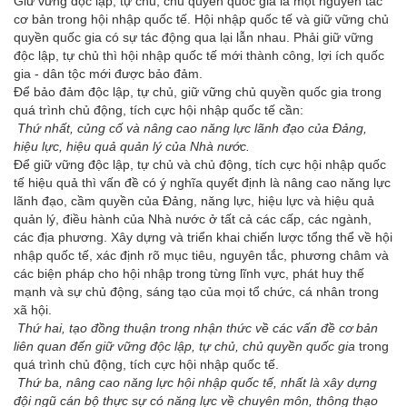
Giữ vững độc lập, tự chủ, chủ quyền quốc gia là một nguyên tắc
cơ bản trong hội nhập quốc tế. Hội nhập quốc tế và giữ vững chủ
quyền quốc gia có sự tác động qua lại lẫn nhau. Phải giữ vững
độc lập, tự chủ thì hội nhập quốc tế mới thành công, lợi ích quốc
gia - dân tộc mới được bảo đảm.
Để bảo đảm độc lập, tự chủ, giữ vững chủ quyền quốc gia trong
quá trình chủ động, tích cực hội nhập quốc tế cần:
Thứ nhất, củng cố và nâng cao năng lực lãnh đạo của Đảng,
hiệu lực, hiệu quả quản lý của Nhà nước.
Để giữ vững độc lập, tự chủ và chủ động, tích cực hội nhập quốc
tế hiệu quả thì vấn đề có ý nghĩa quyết định là nâng cao năng lực
lãnh đạo, cầm quyền của Đảng, năng lực, hiệu lực và hiệu quả
quản lý, điều hành của Nhà nước ở tất cả các cấp, các ngành,
các địa phương. Xây dựng và triển khai chiến lược tổng thể về hội
nhập quốc tế, xác định rõ mục tiêu, nguyên tắc, phương châm và
các biện pháp cho hội nhập trong từng lĩnh vực, phát huy thế
mạnh và sự chủ động, sáng tạo của mọi tổ chức, cá nhân trong
xã hội.
Thứ hai, tạo đồng thuận trong nhận thức về các vấn đề cơ bản
liên quan đến giữ vững độc lập, tự chủ, chủ quyền quốc gia
trong
quá trình chủ động, tích cực hội nhập quốc tế.
Thứ ba, nâng cao năng lực hội nhập quốc tế, nhất là xây dựng
đội ngũ cán bộ thực sự có năng lực về chuyên môn, thông thạo