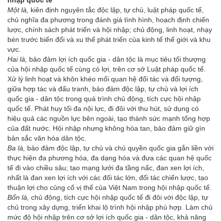
Một là,
kiên định nguyên tắc độc lập, tự chủ, luật pháp quốc tế,
chủ nghĩa đa phương trong đánh giá tình hình, hoạch định chiến
lược, chính sách phát triển và hội nhập; chủ động, linh hoạt, nhạy
bén trước biến đổi và xu thế phát triển của kinh tế thế giới và khu
vực.
Hai là,
bảo đảm lợi ích quốc gia - dân tộc là mục tiêu tối thượng
của hội nhập quốc tế cùng có lợi, trên cơ sở Luật pháp quốc tế.
Xử lý linh hoạt và khôn khéo mối quan hệ đối tác và đối tượng,
giữa hợp tác và đấu tranh, bảo đảm độc lập, tự chủ và lợi ích
quốc gia - dân tộc trong quá trình chủ động, tích cực hội nhập
quốc tế. Phát huy tối đa nội lực, đi đôi với thu hút, sử dụng có
hiệu quả các nguồn lực bên ngoài, tạo thành sức mạnh tổng hợp
của đất nước. Hội nhập nhưng không hòa tan, bảo đảm giữ gìn
bản sắc văn hóa dân tộc.
Ba là,
bảo đảm độc lập, tự chủ và chủ quyền quốc gia gắn liền với
thực hiện đa phương hóa, đa dạng hóa và đưa các quan hệ quốc
tế đi vào chiều sâu; tạo mạng lưới đa tầng nấc, đan xen lợi ích,
nhất là đan xen lợi ích với các đối tác lớn, đối tác chiến lược, tạo
thuận lợi cho củng cố vị thế của Việt Nam trong hội nhập quốc tế.
Bốn là,
chủ động, tích cực hội nhập quốc tế đi đôi với độc lập, tự
chủ trong xây dựng, triển khai lộ trình hội nhập phù hợp. Làm chủ
mức độ hội nhập trên cơ sở lợi ích quốc gia - dân tộc, khả năng