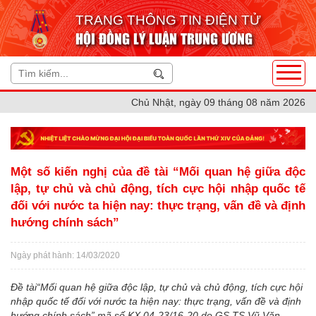
TRANG THÔNG TIN ĐIỆN TỬ
HỘI ĐỒNG LÝ LUẬN TRUNG ƯƠNG
Chủ Nhật, ngày 09 tháng 08 năm 2026
Một số kiến nghị của đề tài “Mối quan hệ giữa độc
lập, tự chủ và chủ động, tích cực hội nhập quốc tế
đối với nước ta hiện nay: thực trạng, vấn đề và định
hướng chính sách”
Ngày phát hành: 14/03/2020
Đề tài“Mối quan hệ giữa độc lập, tự chủ và chủ động, tích cực hội
nhập quốc tế đối với nước ta hiện nay: thực trạng, vấn đề và định
hướng chính sách” mã số KX.04-23/16-20 do GS.TS Vũ Văn